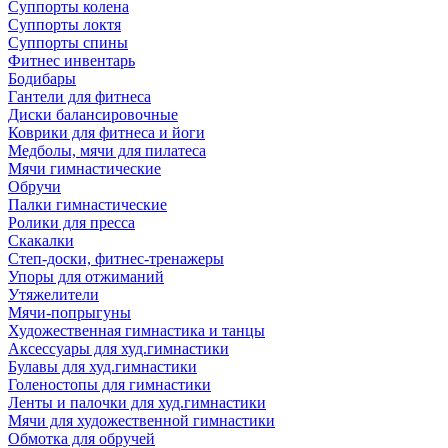
Суппорты колена
Суппорты локтя
Суппорты спины
Фитнес инвентарь
Бодибары
Гантели для фитнеса
Диски балансировочные
Коврики для фитнеса и йоги
Медболы, мячи для пилатеса
Мячи гимнастические
Обручи
Палки гимнастические
Ролики для пресса
Скакалки
Степ-доски, фитнес-тренажеры
Упоры для отжиманий
Утяжелители
Мячи-попрыгуны
Художественная гимнастика и танцы
Аксессуары для худ.гимнастики
Булавы для худ.гимнастики
Голеностопы для гимнастики
Ленты и палочки для худ.гимнастики
Мячи для художественной гимнастики
Обмотка для обручей