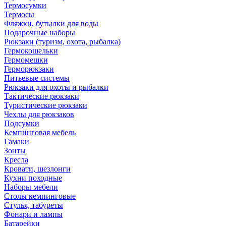
Термосумки
Термосы
Фляжки, бутылки для воды
Подарочные наборы
Рюкзаки (туризм, охота, рыбалка)
Гермокошельки
Гермомешки
Герморюкзаки
Питьевые системы
Рюкзаки для охоты и рыбалки
Тактические рюкзаки
Туристические рюкзаки
Чехлы для рюкзаков
Подсумки
Кемпинговая мебель
Гамаки
Зонты
Кресла
Кровати, шезлонги
Кухни походные
Наборы мебели
Столы кемпинговые
Стулья, табуреты
Фонари и лампы
Батарейки