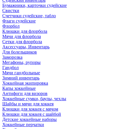
Судейский инвентарь
Бумажники, карточки судейские
Свистки
Счетчики судейские, табло
Флаги судейские
Флорбол
Клюшки для флорбола
Мячи для флорбола
Сетки для флорбола
Аксессуары, Инвентарь
Для болельщиков
Заморозка
Мегафоны, рупоры
Гандбол
Мячи гандбольные
Зимний инвентарь
Хоккейная экипировка
Капы хоккейные
Антифоги для визоров
Хоккейные сумки, баулы, чехлы
Шайбы и мячи для хоккея
Клюшки для хоккея с мячом
Клюшки для хоккея с шайбой
Детские хоккейные наборы
Хоккейные перчатки