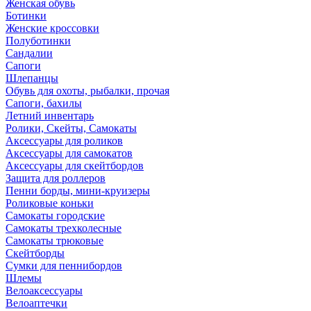
Женская обувь
Ботинки
Женские кроссовки
Полуботинки
Сандалии
Сапоги
Шлепанцы
Обувь для охоты, рыбалки, прочая
Сапоги, бахилы
Летний инвентарь
Ролики, Скейты, Самокаты
Аксессуары для роликов
Аксессуары для самокатов
Аксессуары для скейтбордов
Защита для роллеров
Пенни борды, мини-круизеры
Роликовые коньки
Самокаты городские
Самокаты трехколесные
Самокаты трюковые
Скейтборды
Сумки для пеннибордов
Шлемы
Велоаксессуары
Велоаптечки