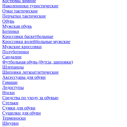
Костюмы зимние
Наколенники туристические
Очки тактические
Перчатки тактические
Обувь
Мужская обувь
Ботинки
Кроссовки баскетбольные
Кроссовки волейбольные мужские
Мужские кроссовки
Полуботинки
Сандалии
Футбольная обувь (бутсы, шиповки)
Шлепанцы
Шиповки легкоатлетические
Аксессуары для обуви
Гамаши
Ледоступы
Носки
Средства по уходу за обувью
Стельки
Сумки для обуви
Сушилки для обуви
Термоноски
Шнурки