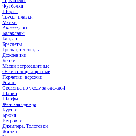
Термобелье
Футболки
Шорты
Трусы, плавки
Майки
Аксессуары
Балаклавы
Банданы
Браслеты
Грелки, теплоиды
Дождевики
Кепки
Маски ветрозащитные
Очки солнцезащитные
Перчатки, варежки
Ремни
Средства по уходу за одеждой
Шапки
Шарфы
Женская одежда
Куртки
Брюки
Ветровки
Джемпера, Толстовки
Жилеты