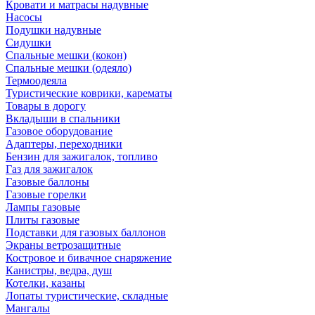
Кровати и матрасы надувные
Насосы
Подушки надувные
Сидушки
Спальные мешки (кокон)
Спальные мешки (одеяло)
Термоодеяла
Туристические коврики, карематы
Товары в дорогу
Вкладыши в спальники
Газовое оборудование
Адаптеры, переходники
Бензин для зажигалок, топливо
Газ для зажигалок
Газовые баллоны
Газовые горелки
Лампы газовые
Плиты газовые
Подставки для газовых баллонов
Экраны ветрозащитные
Костровое и бивачное снаряжение
Канистры, ведра, душ
Котелки, казаны
Лопаты туристические, складные
Мангалы