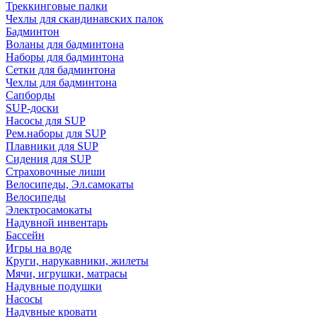
Треккинговые палки
Чехлы для скандинавских палок
Бадминтон
Воланы для бадминтона
Наборы для бадминтона
Сетки для бадминтона
Чехлы для бадминтона
Сапборды
SUP-доски
Насосы для SUP
Рем.наборы для SUP
Плавники для SUP
Сидения для SUP
Страховочные лиши
Велосипеды, Эл.самокаты
Велосипеды
Электросамокаты
Надувной инвентарь
Бассейн
Игры на воде
Круги, нарукавники, жилеты
Мячи, игрушки, матрасы
Надувные подушки
Насосы
Надувные кровати