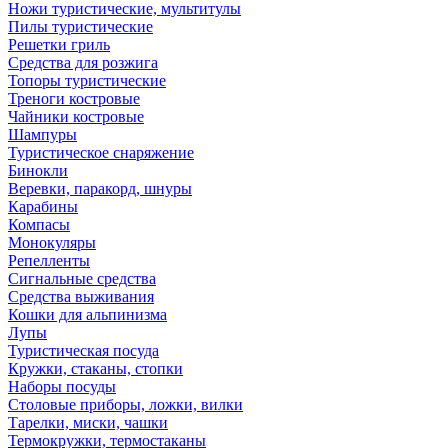
Ножи туристические, мультитулы
Пилы туристические
Решетки гриль
Средства для розжига
Топоры туристические
Треноги костровые
Чайники костровые
Шампуры
Туристическое снаряжение
Бинокли
Веревки, паракорд, шнуры
Карабины
Компасы
Монокуляры
Репелленты
Сигнальные средства
Средства выживания
Кошки для альпинизма
Лупы
Туристическая посуда
Кружки, стаканы, стопки
Наборы посуды
Столовые приборы, ложки, вилки
Тарелки, миски, чашки
Термокружки, термостаканы