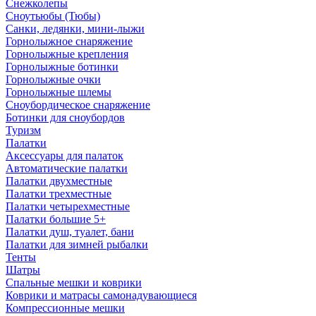
Снежколепы
Сноутьюбы (Тюбы)
Санки, ледянки, мини-лыжи
Горнолыжное снаряжение
Горнолыжные крепления
Горнолыжные ботинки
Горнолыжные очки
Горнолыжные шлемы
Сноубордическое снаряжение
Ботинки для сноубордов
Туризм
Палатки
Аксессуары для палаток
Автоматические палатки
Палатки двухместные
Палатки трехместные
Палатки четырехместные
Палатки большие 5+
Палатки душ, туалет, бани
Палатки для зимней рыбалки
Тенты
Шатры
Спальные мешки и коврики
Коврики и матрасы самонадувающиеся
Компрессионные мешки