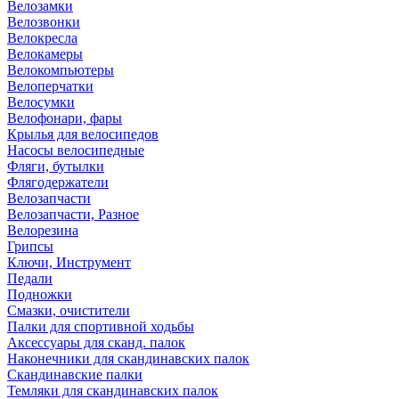
Велозамки
Велозвонки
Велокресла
Велокамеры
Велокомпьютеры
Велоперчатки
Велосумки
Велофонари, фары
Крылья для велосипедов
Насосы велосипедные
Фляги, бутылки
Флягодержатели
Велозапчасти
Велозапчасти, Разное
Велорезина
Грипсы
Ключи, Инструмент
Педали
Подножки
Смазки, очистители
Палки для спортивной ходьбы
Аксессуары для сканд. палок
Наконечники для скандинавских палок
Скандинавские палки
Темляки для скандинавских палок