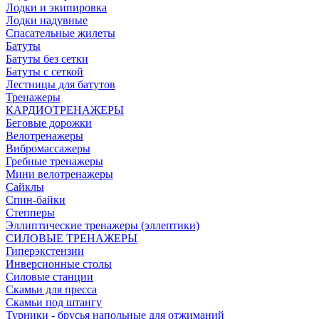
Лодки и экипировка
Лодки надувные
Спасательные жилеты
Батуты
Батуты без сетки
Батуты с сеткой
Лестницы для батутов
Тренажеры
КАРДИОТРЕНАЖЕРЫ
Беговые дорожки
Велотренажеры
Вибромассажеры
Гребные тренажеры
Мини велотренажеры
Сайклы
Спин-байки
Степперы
Эллиптические тренажеры (эллептики)
СИЛОВЫЕ ТРЕНАЖЕРЫ
Гиперэкстензии
Инверсионные столы
Силовые станции
Скамьи для пресса
Скамьи под штангу
Турники - брусья напольные для отжиманий