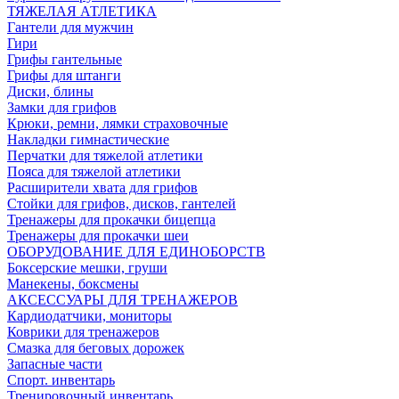
ТЯЖЕЛАЯ АТЛЕТИКА
Гантели для мужчин
Гири
Грифы гантельные
Грифы для штанги
Диски, блины
Замки для грифов
Крюки, ремни, лямки страховочные
Накладки гимнастические
Перчатки для тяжелой атлетики
Пояса для тяжелой атлетики
Расширители хвата для грифов
Стойки для грифов, дисков, гантелей
Тренажеры для прокачки бицепца
Тренажеры для прокачки шеи
ОБОРУДОВАНИЕ ДЛЯ ЕДИНОБОРСТВ
Боксерские мешки, груши
Манекены, боксмены
АКСЕССУАРЫ ДЛЯ ТРЕНАЖЕРОВ
Кардиодатчики, мониторы
Коврики для тренажеров
Смазка для беговых дорожек
Запасные части
Спорт. инвентарь
Тренировочный инвентарь