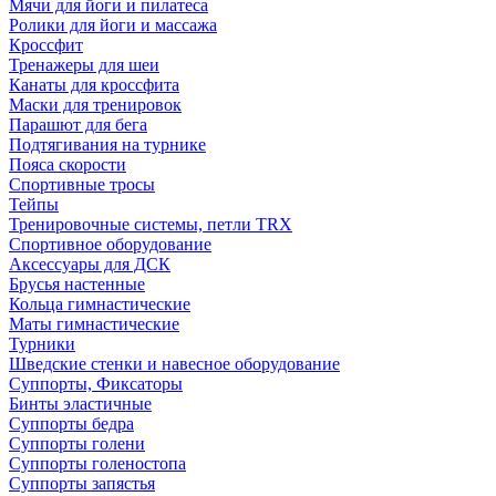
Мячи для йоги и пилатеса
Ролики для йоги и массажа
Кроссфит
Тренажеры для шеи
Канаты для кроссфита
Маски для тренировок
Парашют для бега
Подтягивания на турнике
Пояса скорости
Спортивные тросы
Тейпы
Тренировочные системы, петли TRX
Спортивное оборудование
Аксессуары для ДСК
Брусья настенные
Кольца гимнастические
Маты гимнастические
Турники
Шведские стенки и навесное оборудование
Суппорты, Фиксаторы
Бинты эластичные
Суппорты бедра
Суппорты голени
Суппорты голеностопа
Суппорты запястья