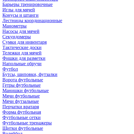
Барьеры тренировочные
Иглы для мячей
Конусы и штанги
Лестницы координационные
Манометры
Насосы для мячей
Секундомеры
Сумки для инвентаря
Тактические доски
Тележки для мячей
Фишки для разметки
Напольные обручи
Футбол
Бутсы, шиповки, футзалки
Ворота футбольные
Гетры футбольные
Манишки футбольные
Мячи футбольные
Мячи футзальные
Перчатки вратаря
Форма футбольная
Футбольные сетки
Футбольные тренажеры
Щитки футбольные
Волейбол