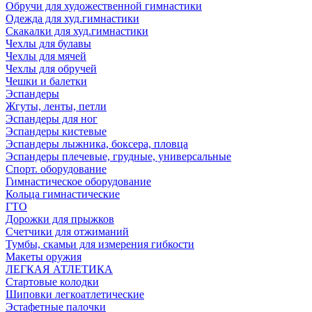
Обручи для художественной гимнастики
Одежда для худ.гимнастики
Скакалки для худ.гимнастики
Чехлы для булавы
Чехлы для мячей
Чехлы для обручей
Чешки и балетки
Эспандеры
Жгуты, ленты, петли
Эспандеры для ног
Эспандеры кистевые
Эспандеры лыжника, боксера, пловца
Эспандеры плечевые, грудные, универсальные
Спорт. оборудование
Гимнастическое оборудование
Кольца гимнастические
ГТО
Дорожки для прыжков
Счетчики для отжиманий
Тумбы, скамьи для измерения гибкости
Макеты оружия
ЛЕГКАЯ АТЛЕТИКА
Стартовые колодки
Шиповки легкоатлетические
Эстафетные палочки