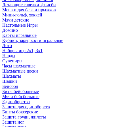
Летающие тарелки, фрисби
Мешки для бега и прыжков
Мини-гольф, хоккей
Мячи детские
Настольные Игры
Домино
Карты игральные
Кубики, зары, кости игральные
Лото
Наборы игр 2х1, 3х1
Нарды
Сувениры
Часы шахматные
Шахматные доски
Шахматы
Шашки
Бейсбол
Биты бейсбольные
Мячи бейсбольные
Единоборства
Защита для единоборств
Бинты боксерские
Защита груди, жилеты
Защита ног