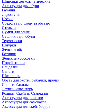
Шиповки легкоатлетические
Аксессуары для обуви
Гамаши
Ледоступы
Носки
Средства по уходу за обувью
Стельки
Сумки для обуви
Сушилки для обуви
Термоноски
Шнурки
Женская обувь
Ботинки
Женские кроссовки
Полуботинки
Сандалии
Сапоги
Шлепанцы
Обувь для охоты, рыбалки, прочая
Сапоги, бахилы
Летний инвентарь
Ролики, Скейты, Самокаты
Аксессуары для роликов
Аксессуары для самокатов
Аксессуары для скейтбордов