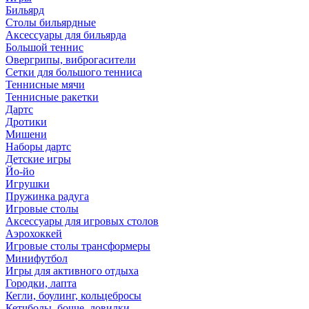
Бильярд
Столы бильярдные
Аксессуары для бильярда
Большой теннис
Овергрипы, виброгасители
Сетки для большого тенниса
Теннисные мячи
Теннисные ракетки
Дартс
Дротики
Мишени
Наборы дартс
Детские игры
Йо-йо
Игрушки
Пружинка радуга
Игровые столы
Аксессуары для игровых столов
Аэрохоккей
Игровые столы трансформеры
Минифутбол
Игры для активного отдыха
Городки, лапта
Кегли, боулинг, кольцебросы
Кетчболы, бочче, ловилки