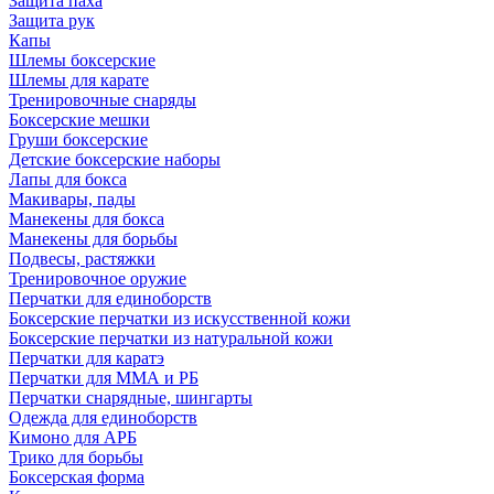
Защита паха
Защита рук
Капы
Шлемы боксерские
Шлемы для карате
Тренировочные снаряды
Боксерские мешки
Груши боксерские
Детские боксерские наборы
Лапы для бокса
Макивары, пады
Манекены для бокса
Манекены для борьбы
Подвесы, растяжки
Тренировочное оружие
Перчатки для единоборств
Боксерские перчатки из искусственной кожи
Боксерские перчатки из натуральной кожи
Перчатки для каратэ
Перчатки для ММА и РБ
Перчатки снарядные, шингарты
Одежда для единоборств
Кимоно для АРБ
Трико для борьбы
Боксерская форма