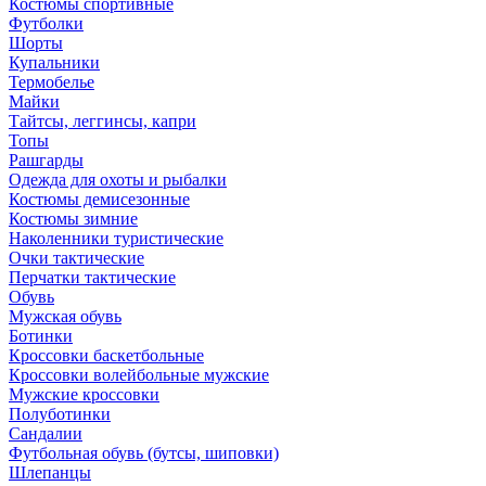
Костюмы спортивные
Футболки
Шорты
Купальники
Термобелье
Майки
Тайтсы, леггинсы, капри
Топы
Рашгарды
Одежда для охоты и рыбалки
Костюмы демисезонные
Костюмы зимние
Наколенники туристические
Очки тактические
Перчатки тактические
Обувь
Мужская обувь
Ботинки
Кроссовки баскетбольные
Кроссовки волейбольные мужские
Мужские кроссовки
Полуботинки
Сандалии
Футбольная обувь (бутсы, шиповки)
Шлепанцы