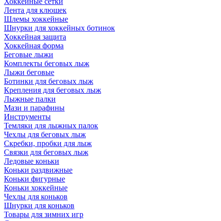
Хоккейные сетки
Лента для клюшек
Шлемы хоккейные
Шнурки для хоккейных ботинок
Хоккейная защита
Хоккейная форма
Беговые лыжи
Комплекты беговых лыж
Лыжи беговые
Ботинки для беговых лыж
Крепления для беговых лыж
Лыжные палки
Мази и парафины
Инструменты
Темляки для лыжных палок
Чехлы для беговых лыж
Скребки, пробки для лыж
Связки для беговых лыж
Ледовые коньки
Коньки раздвижные
Коньки фигурные
Коньки хоккейные
Чехлы для коньков
Шнурки для коньков
Товары для зимних игр