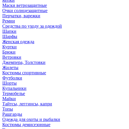
Кепки
Маски ветрозащитные
Очки солнцезащитные
Перчатки, варежки
Ремни
Средства по уходу за одеждой
Шапки
Шарфы
Женская одежда
Куртки
Брюки
Ветровки
Джемпера, Толстовки
Жилеты
Костюмы спортивные
Футболки
Шорты
Купальники
Термобелье
Майки
Тайтсы, леггинсы, капри
Топы
Рашгарды
Одежда для охоты и рыбалки
Костюмы демисезонные