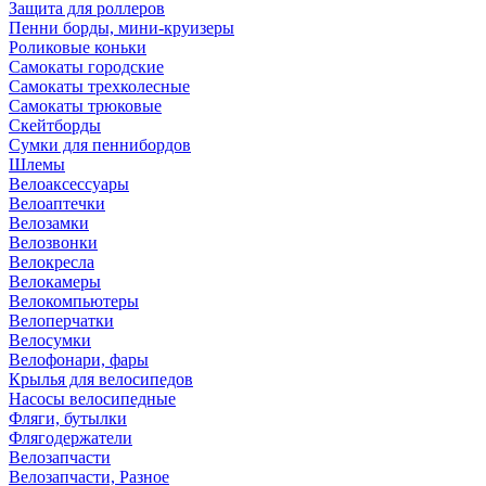
Защита для роллеров
Пенни борды, мини-круизеры
Роликовые коньки
Самокаты городские
Самокаты трехколесные
Самокаты трюковые
Скейтборды
Сумки для пеннибордов
Шлемы
Велоаксессуары
Велоаптечки
Велозамки
Велозвонки
Велокресла
Велокамеры
Велокомпьютеры
Велоперчатки
Велосумки
Велофонари, фары
Крылья для велосипедов
Насосы велосипедные
Фляги, бутылки
Флягодержатели
Велозапчасти
Велозапчасти, Разное