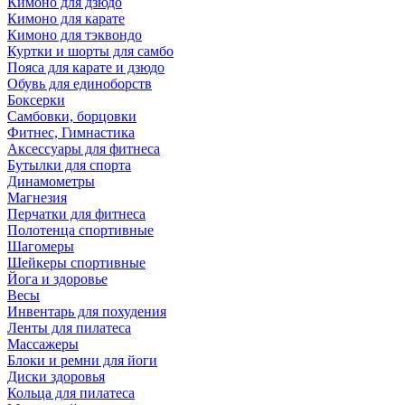
Кимоно для дзюдо
Кимоно для карате
Кимоно для тэквондо
Куртки и шорты для самбо
Пояса для карате и дзюдо
Обувь для единоборств
Боксерки
Самбовки, борцовки
Фитнес, Гимнастика
Аксессуары для фитнеса
Бутылки для спорта
Динамометры
Магнезия
Перчатки для фитнеса
Полотенца спортивные
Шагомеры
Шейкеры спортивные
Йога и здоровье
Весы
Инвентарь для похудения
Ленты для пилатеса
Массажеры
Блоки и ремни для йоги
Диски здоровья
Кольца для пилатеса