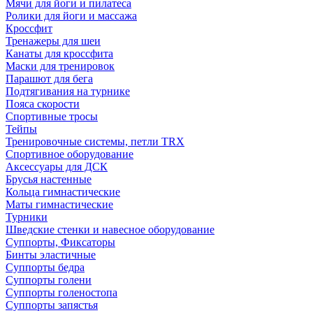
Мячи для йоги и пилатеса
Ролики для йоги и массажа
Кроссфит
Тренажеры для шеи
Канаты для кроссфита
Маски для тренировок
Парашют для бега
Подтягивания на турнике
Пояса скорости
Спортивные тросы
Тейпы
Тренировочные системы, петли TRX
Спортивное оборудование
Аксессуары для ДСК
Брусья настенные
Кольца гимнастические
Маты гимнастические
Турники
Шведские стенки и навесное оборудование
Суппорты, Фиксаторы
Бинты эластичные
Суппорты бедра
Суппорты голени
Суппорты голеностопа
Суппорты запястья