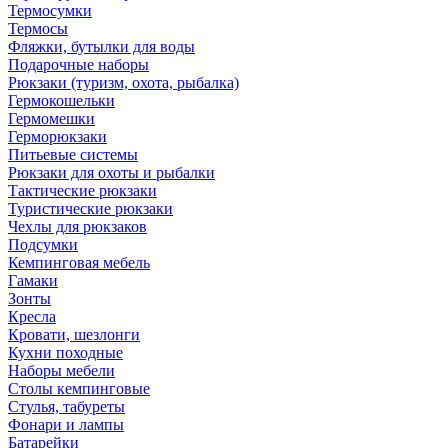
Термосумки
Термосы
Фляжки, бутылки для воды
Подарочные наборы
Рюкзаки (туризм, охота, рыбалка)
Гермокошельки
Гермомешки
Герморюкзаки
Питьевые системы
Рюкзаки для охоты и рыбалки
Тактические рюкзаки
Туристические рюкзаки
Чехлы для рюкзаков
Подсумки
Кемпинговая мебель
Гамаки
Зонты
Кресла
Кровати, шезлонги
Кухни походные
Наборы мебели
Столы кемпинговые
Стулья, табуреты
Фонари и лампы
Батарейки