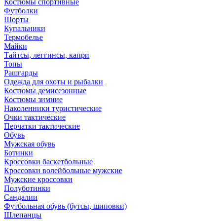
Костюмы спортивные
Футболки
Шорты
Купальники
Термобелье
Майки
Тайтсы, леггинсы, капри
Топы
Рашгарды
Одежда для охоты и рыбалки
Костюмы демисезонные
Костюмы зимние
Наколенники туристические
Очки тактические
Перчатки тактические
Обувь
Мужская обувь
Ботинки
Кроссовки баскетбольные
Кроссовки волейбольные мужские
Мужские кроссовки
Полуботинки
Сандалии
Футбольная обувь (бутсы, шиповки)
Шлепанцы