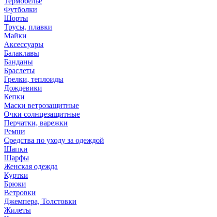
Термобелье
Футболки
Шорты
Трусы, плавки
Майки
Аксессуары
Балаклавы
Банданы
Браслеты
Грелки, теплоиды
Дождевики
Кепки
Маски ветрозащитные
Очки солнцезащитные
Перчатки, варежки
Ремни
Средства по уходу за одеждой
Шапки
Шарфы
Женская одежда
Куртки
Брюки
Ветровки
Джемпера, Толстовки
Жилеты