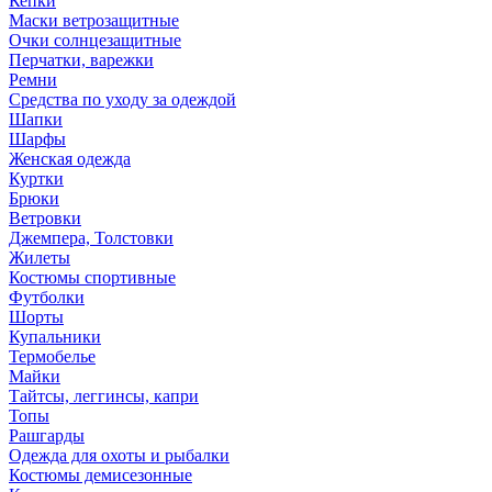
Кепки
Маски ветрозащитные
Очки солнцезащитные
Перчатки, варежки
Ремни
Средства по уходу за одеждой
Шапки
Шарфы
Женская одежда
Куртки
Брюки
Ветровки
Джемпера, Толстовки
Жилеты
Костюмы спортивные
Футболки
Шорты
Купальники
Термобелье
Майки
Тайтсы, леггинсы, капри
Топы
Рашгарды
Одежда для охоты и рыбалки
Костюмы демисезонные