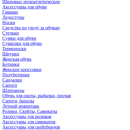
Шиповки легкоатлетические
Аксессуары для обуви
Гамаши
Ледоступы
Носки
Средства по уходу за обувью
Стельки
Сумки для обуви
Сушилки для обуви
Термоноски
Шнурки
Женская обувь
Ботинки
Женские кроссовки
Полуботинки
Сандалии
Сапоги
Шлепанцы
Обувь для охоты, рыбалки, прочая
Сапоги, бахилы
Летний инвентарь
Ролики, Скейты, Самокаты
Аксессуары для роликов
Аксессуары для самокатов
Аксессуары для скейтбордов