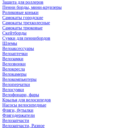
Защита для роллеров
Пенни борды, мини-круизеры
Роликовые коньки
Самокаты городские
Самокаты трехколесные
Самокаты трюковые
Скейтборды
Сумки для пеннибордов
Шлемы
Велоаксессуары
Велоаптечки
Велозамки
Велозвонки
Велокресла
Велокамеры
Велокомпьютеры
Велоперчатки
Велосумки
Велофонари, фары
Крылья для велосипедов
Насосы велосипедные
Фляги, бутылки
Флягодержатели
Велозапчасти
Велозапчасти, Разное