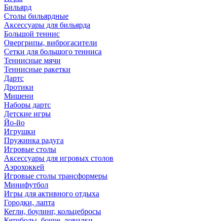
Бильярд
Столы бильярдные
Аксессуары для бильярда
Большой теннис
Овергрипы, виброгасители
Сетки для большого тенниса
Теннисные мячи
Теннисные ракетки
Дартс
Дротики
Мишени
Наборы дартс
Детские игры
Йо-йо
Игрушки
Пружинка радуга
Игровые столы
Аксессуары для игровых столов
Аэрохоккей
Игровые столы трансформеры
Минифутбол
Игры для активного отдыха
Городки, лапта
Кегли, боулинг, кольцебросы
Кетчболы, бочче, ловилки