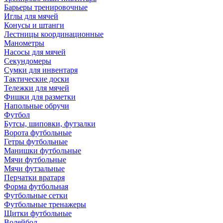
Барьеры тренировочные
Иглы для мячей
Конусы и штанги
Лестницы координационные
Манометры
Насосы для мячей
Секундомеры
Сумки для инвентаря
Тактические доски
Тележки для мячей
Фишки для разметки
Напольные обручи
Футбол
Бутсы, шиповки, футзалки
Ворота футбольные
Гетры футбольные
Манишки футбольные
Мячи футбольные
Мячи футзальные
Перчатки вратаря
Форма футбольная
Футбольные сетки
Футбольные тренажеры
Щитки футбольные
Волейбол