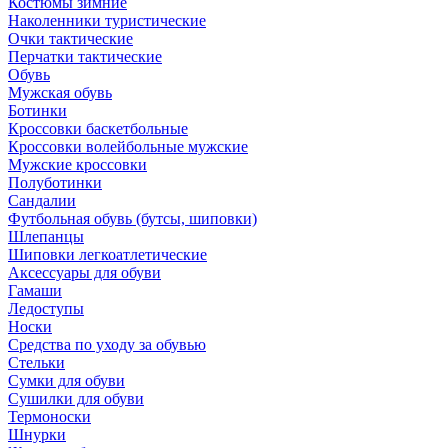
Костюмы зимние
Наколенники туристические
Очки тактические
Перчатки тактические
Обувь
Мужская обувь
Ботинки
Кроссовки баскетбольные
Кроссовки волейбольные мужские
Мужские кроссовки
Полуботинки
Сандалии
Футбольная обувь (бутсы, шиповки)
Шлепанцы
Шиповки легкоатлетические
Аксессуары для обуви
Гамаши
Ледоступы
Носки
Средства по уходу за обувью
Стельки
Сумки для обуви
Сушилки для обуви
Термоноски
Шнурки