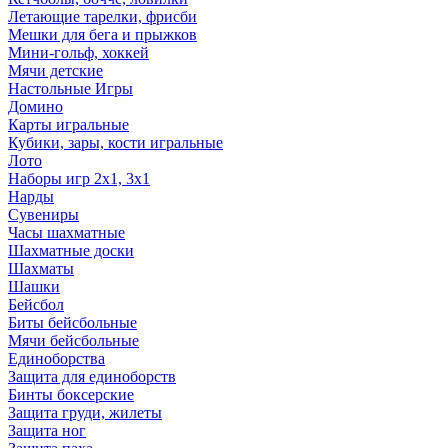
Летающие тарелки, фрисби
Мешки для бега и прыжков
Мини-гольф, хоккей
Мячи детские
Настольные Игры
Домино
Карты игральные
Кубики, зары, кости игральные
Лото
Наборы игр 2х1, 3х1
Нарды
Сувениры
Часы шахматные
Шахматные доски
Шахматы
Шашки
Бейсбол
Биты бейсбольные
Мячи бейсбольные
Единоборства
Защита для единоборств
Бинты боксерские
Защита груди, жилеты
Защита ног