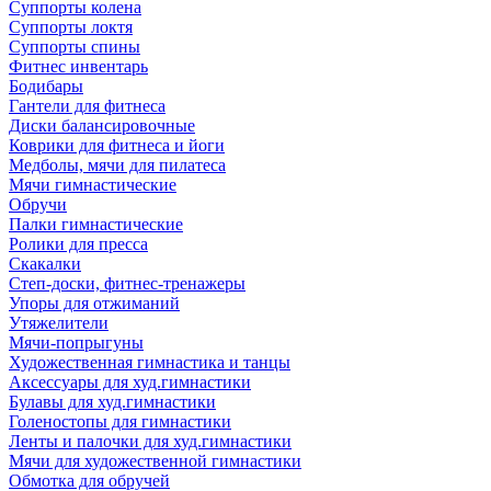
Суппорты колена
Суппорты локтя
Суппорты спины
Фитнес инвентарь
Бодибары
Гантели для фитнеса
Диски балансировочные
Коврики для фитнеса и йоги
Медболы, мячи для пилатеса
Мячи гимнастические
Обручи
Палки гимнастические
Ролики для пресса
Скакалки
Степ-доски, фитнес-тренажеры
Упоры для отжиманий
Утяжелители
Мячи-попрыгуны
Художественная гимнастика и танцы
Аксессуары для худ.гимнастики
Булавы для худ.гимнастики
Голеностопы для гимнастики
Ленты и палочки для худ.гимнастики
Мячи для художественной гимнастики
Обмотка для обручей