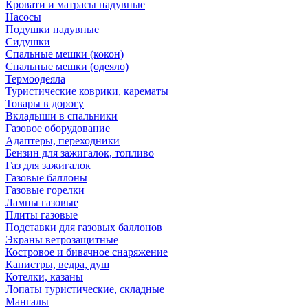
Кровати и матрасы надувные
Насосы
Подушки надувные
Сидушки
Спальные мешки (кокон)
Спальные мешки (одеяло)
Термоодеяла
Туристические коврики, карематы
Товары в дорогу
Вкладыши в спальники
Газовое оборудование
Адаптеры, переходники
Бензин для зажигалок, топливо
Газ для зажигалок
Газовые баллоны
Газовые горелки
Лампы газовые
Плиты газовые
Подставки для газовых баллонов
Экраны ветрозащитные
Костровое и бивачное снаряжение
Канистры, ведра, душ
Котелки, казаны
Лопаты туристические, складные
Мангалы