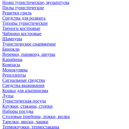
Ножи туристические, мультитулы
Пилы туристические
Решетки гриль
Средства для розжига
Топоры туристические
Треноги костровые
Чайники костровые
Шампуры
Туристическое снаряжение
Бинокли
Веревки, паракорд, шнуры
Карабины
Компасы
Монокуляры
Репелленты
Сигнальные средства
Средства выживания
Кошки для альпинизма
Лупы
Туристическая посуда
Кружки, стаканы, стопки
Наборы посуды
Столовые приборы, ложки, вилки
Тарелки, миски, чашки
Термокружки, термостаканы