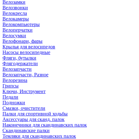
Велозамки
Велозвонки
Велокресла
Велокамеры
Велокомпьютеры
Велоперчатки
Велосумки
Велофонари, фары
Крылья для велосипедов
Насосы велосипедные
Фляги, бутылки
Флягодержатели
Велозапчасти
Велозапчасти, Разное
Велорезина
Грипсы
Ключи, Инструмент
Педали
Подножки
Смазки, очистители
Палки для спортивной ходьбы
Аксессуары для сканд. палок
Наконечники для скандинавских палок
Скандинавские палки
Темляки для скандинавских палок