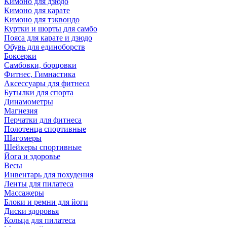
Кимоно для дзюдо
Кимоно для карате
Кимоно для тэквондо
Куртки и шорты для самбо
Пояса для карате и дзюдо
Обувь для единоборств
Боксерки
Самбовки, борцовки
Фитнес, Гимнастика
Аксессуары для фитнеса
Бутылки для спорта
Динамометры
Магнезия
Перчатки для фитнеса
Полотенца спортивные
Шагомеры
Шейкеры спортивные
Йога и здоровье
Весы
Инвентарь для похудения
Ленты для пилатеса
Массажеры
Блоки и ремни для йоги
Диски здоровья
Кольца для пилатеса