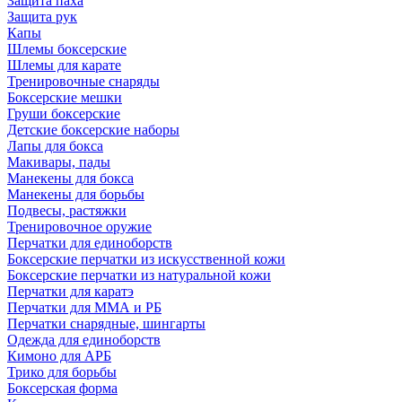
Защита паха
Защита рук
Капы
Шлемы боксерские
Шлемы для карате
Тренировочные снаряды
Боксерские мешки
Груши боксерские
Детские боксерские наборы
Лапы для бокса
Макивары, пады
Манекены для бокса
Манекены для борьбы
Подвесы, растяжки
Тренировочное оружие
Перчатки для единоборств
Боксерские перчатки из искусственной кожи
Боксерские перчатки из натуральной кожи
Перчатки для каратэ
Перчатки для ММА и РБ
Перчатки снарядные, шингарты
Одежда для единоборств
Кимоно для АРБ
Трико для борьбы
Боксерская форма