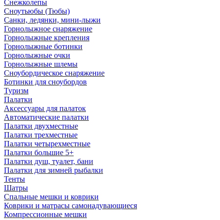
Снежколепы
Сноутьюбы (Тюбы)
Санки, ледянки, мини-лыжи
Горнолыжное снаряжение
Горнолыжные крепления
Горнолыжные ботинки
Горнолыжные очки
Горнолыжные шлемы
Сноубордическое снаряжение
Ботинки для сноубордов
Туризм
Палатки
Аксессуары для палаток
Автоматические палатки
Палатки двухместные
Палатки трехместные
Палатки четырехместные
Палатки большие 5+
Палатки душ, туалет, бани
Палатки для зимней рыбалки
Тенты
Шатры
Спальные мешки и коврики
Коврики и матрасы самонадувающиеся
Компрессионные мешки