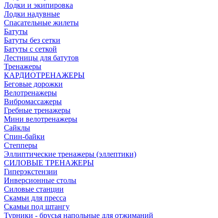
Лодки и экипировка
Лодки надувные
Спасательные жилеты
Батуты
Батуты без сетки
Батуты с сеткой
Лестницы для батутов
Тренажеры
КАРДИОТРЕНАЖЕРЫ
Беговые дорожки
Велотренажеры
Вибромассажеры
Гребные тренажеры
Мини велотренажеры
Сайклы
Спин-байки
Степперы
Эллиптические тренажеры (эллептики)
СИЛОВЫЕ ТРЕНАЖЕРЫ
Гиперэкстензии
Инверсионные столы
Силовые станции
Скамьи для пресса
Скамьи под штангу
Турники - брусья напольные для отжиманий