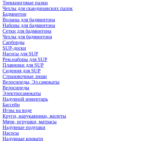
Треккинговые палки
Чехлы для скандинавских палок
Бадминтон
Воланы для бадминтона
Наборы для бадминтона
Сетки для бадминтона
Чехлы для бадминтона
Сапборды
SUP-доски
Насосы для SUP
Рем.наборы для SUP
Плавники для SUP
Сидения для SUP
Страховочные лиши
Велосипеды, Эл.самокаты
Велосипеды
Электросамокаты
Надувной инвентарь
Бассейн
Игры на воде
Круги, нарукавники, жилеты
Мячи, игрушки, матрасы
Надувные подушки
Насосы
Надувные кровати