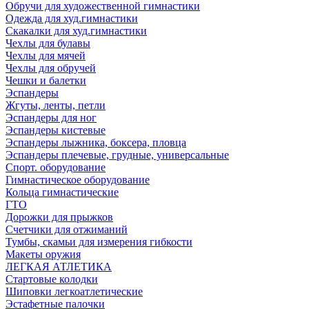
Обручи для художественной гимнастики
Одежда для худ.гимнастики
Скакалки для худ.гимнастики
Чехлы для булавы
Чехлы для мячей
Чехлы для обручей
Чешки и балетки
Эспандеры
Жгуты, ленты, петли
Эспандеры для ног
Эспандеры кистевые
Эспандеры лыжника, боксера, пловца
Эспандеры плечевые, грудные, универсальные
Спорт. оборудование
Гимнастическое оборудование
Кольца гимнастические
ГТО
Дорожки для прыжков
Счетчики для отжиманий
Тумбы, скамьи для измерения гибкости
Макеты оружия
ЛЕГКАЯ АТЛЕТИКА
Стартовые колодки
Шиповки легкоатлетические
Эстафетные палочки