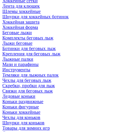
Хоккейные сетки
Лента для клюшек
Шлемы хоккейные
Шнурки для хоккейных ботинок
Хоккейная защита
Хоккейная форма
Беговые лыжи
Комплекты беговых лыж
Лыжи беговые
Ботинки для беговых лыж
Крепления для беговых лыж
Лыжные палки
Мази и парафины
Инструменты
Темляки для лыжных палок
Чехлы для беговых лыж
Скребки, пробки для лыж
Связки для беговых лыж
Ледовые коньки
Коньки раздвижные
Коньки фигурные
Коньки хоккейные
Чехлы для коньков
Шнурки для коньков
Товары для зимних игр