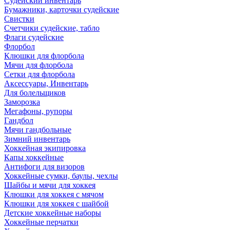
Судейский инвентарь
Бумажники, карточки судейские
Свистки
Счетчики судейские, табло
Флаги судейские
Флорбол
Клюшки для флорбола
Мячи для флорбола
Сетки для флорбола
Аксессуары, Инвентарь
Для болельщиков
Заморозка
Мегафоны, рупоры
Гандбол
Мячи гандбольные
Зимний инвентарь
Хоккейная экипировка
Капы хоккейные
Антифоги для визоров
Хоккейные сумки, баулы, чехлы
Шайбы и мячи для хоккея
Клюшки для хоккея с мячом
Клюшки для хоккея с шайбой
Детские хоккейные наборы
Хоккейные перчатки