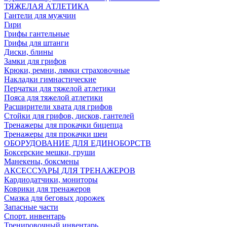
ТЯЖЕЛАЯ АТЛЕТИКА
Гантели для мужчин
Гири
Грифы гантельные
Грифы для штанги
Диски, блины
Замки для грифов
Крюки, ремни, лямки страховочные
Накладки гимнастические
Перчатки для тяжелой атлетики
Пояса для тяжелой атлетики
Расширители хвата для грифов
Стойки для грифов, дисков, гантелей
Тренажеры для прокачки бицепца
Тренажеры для прокачки шеи
ОБОРУДОВАНИЕ ДЛЯ ЕДИНОБОРСТВ
Боксерские мешки, груши
Манекены, боксмены
АКСЕССУАРЫ ДЛЯ ТРЕНАЖЕРОВ
Кардиодатчики, мониторы
Коврики для тренажеров
Смазка для беговых дорожек
Запасные части
Спорт. инвентарь
Тренировочный инвентарь