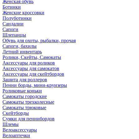
Женская обувь
Ботинки
Женские кроссовки
Полуботинки
Сандалии
Сапоги
Шлепанцы
Обувь для охоты, рыбалки, прочая
Сапоги, бахилы
Летний инвентарь
Ролики, Скейты, Самокаты
Аксессуары для роликов
Аксессуары для самокатов
Аксессуары для скейтбордов
Защита для роллеров
Пенни борды, мини-круизеры
Роликовые коньки
Самокаты городские
Самокаты трехколесные
Самокаты трюковые
Скейтборды
Сумки для пеннибордов
Шлемы
Велоаксессуары
Велоаптечки