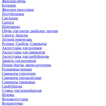
Женская обувь
Ботинки
Женские кроссовки
Полуботинки
Сандалии
Сапоги
Шлепанцы
Обувь для охоты, рыбалки, прочая
Сапоги, бахилы
Летний инвентарь
Ролики, Скейты, Самокаты
Аксессуары для роликов
Аксессуары для самокатов
Аксессуары для скейтбордов
Защита для роллеров
Пенни борды, мини-круизеры
Роликовые коньки
Самокаты городские
Самокаты трехколесные
Самокаты трюковые
Скейтборды
Сумки для пеннибордов
Шлемы
Велоаксессуары
Велоаптечки