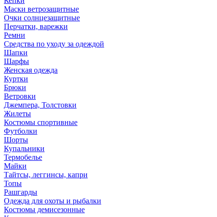
Кепки
Маски ветрозащитные
Очки солнцезащитные
Перчатки, варежки
Ремни
Средства по уходу за одеждой
Шапки
Шарфы
Женская одежда
Куртки
Брюки
Ветровки
Джемпера, Толстовки
Жилеты
Костюмы спортивные
Футболки
Шорты
Купальники
Термобелье
Майки
Тайтсы, леггинсы, капри
Топы
Рашгарды
Одежда для охоты и рыбалки
Костюмы демисезонные