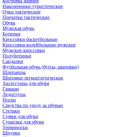
Костюмы зимние
Наколенники туристические
Очки тактические
Перчатки тактические
Обувь
Мужская обувь
Ботинки
Кроссовки баскетбольные
Кроссовки волейбольные мужские
Мужские кроссовки
Полуботинки
Сандалии
Футбольная обувь (бутсы, шиповки)
Шлепанцы
Шиповки легкоатлетические
Аксессуары для обуви
Гамаши
Ледоступы
Носки
Средства по уходу за обувью
Стельки
Сумки для обуви
Сушилки для обуви
Термоноски
Шнурки