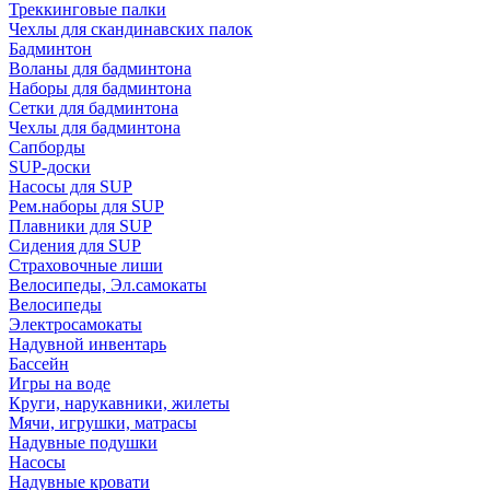
Треккинговые палки
Чехлы для скандинавских палок
Бадминтон
Воланы для бадминтона
Наборы для бадминтона
Сетки для бадминтона
Чехлы для бадминтона
Сапборды
SUP-доски
Насосы для SUP
Рем.наборы для SUP
Плавники для SUP
Сидения для SUP
Страховочные лиши
Велосипеды, Эл.самокаты
Велосипеды
Электросамокаты
Надувной инвентарь
Бассейн
Игры на воде
Круги, нарукавники, жилеты
Мячи, игрушки, матрасы
Надувные подушки
Насосы
Надувные кровати