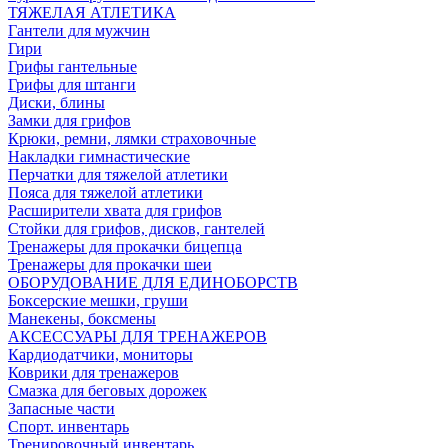
ТЯЖЕЛАЯ АТЛЕТИКА
Гантели для мужчин
Гири
Грифы гантельные
Грифы для штанги
Диски, блины
Замки для грифов
Крюки, ремни, лямки страховочные
Накладки гимнастические
Перчатки для тяжелой атлетики
Пояса для тяжелой атлетики
Расширители хвата для грифов
Стойки для грифов, дисков, гантелей
Тренажеры для прокачки бицепца
Тренажеры для прокачки шеи
ОБОРУДОВАНИЕ ДЛЯ ЕДИНОБОРСТВ
Боксерские мешки, груши
Манекены, боксмены
АКСЕССУАРЫ ДЛЯ ТРЕНАЖЕРОВ
Кардиодатчики, мониторы
Коврики для тренажеров
Смазка для беговых дорожек
Запасные части
Спорт. инвентарь
Тренировочный инвентарь