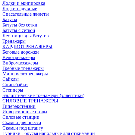
Лодки и экипировка
Лодки надувные
Спасательные жилеты
Батуты
Батуты без сетки
Батуты с сеткой
Лестницы для батутов
Тренажеры
КАРДИОТРЕНАЖЕРЫ
Беговые дорожки
Велотренажеры
Вибромассажеры
Гребные тренажеры
Мини велотренажеры
Сайклы
Спин-байки
Степперы
Эллиптические тренажеры (эллептики)
СИЛОВЫЕ ТРЕНАЖЕРЫ
Гиперэкстензии
Инверсионные столы
Силовые станции
Скамьи для пресса
Скамьи под штангу
Турники - брусья напольные для отжиманий