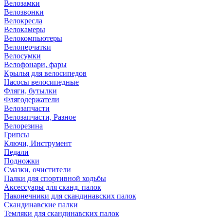
Велозамки
Велозвонки
Велокресла
Велокамеры
Велокомпьютеры
Велоперчатки
Велосумки
Велофонари, фары
Крылья для велосипедов
Насосы велосипедные
Фляги, бутылки
Флягодержатели
Велозапчасти
Велозапчасти, Разное
Велорезина
Грипсы
Ключи, Инструмент
Педали
Подножки
Смазки, очистители
Палки для спортивной ходьбы
Аксессуары для сканд. палок
Наконечники для скандинавских палок
Скандинавские палки
Темляки для скандинавских палок