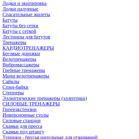
Лодки и экипировка
Лодки надувные
Спасательные жилеты
Батуты
Батуты без сетки
Батуты с сеткой
Лестницы для батутов
Тренажеры
КАРДИОТРЕНАЖЕРЫ
Беговые дорожки
Велотренажеры
Вибромассажеры
Гребные тренажеры
Мини велотренажеры
Сайклы
Спин-байки
Степперы
Эллиптические тренажеры (эллептики)
СИЛОВЫЕ ТРЕНАЖЕРЫ
Гиперэкстензии
Инверсионные столы
Силовые станции
Скамьи для пресса
Скамьи под штангу
Турники - брусья напольные для отжиманий