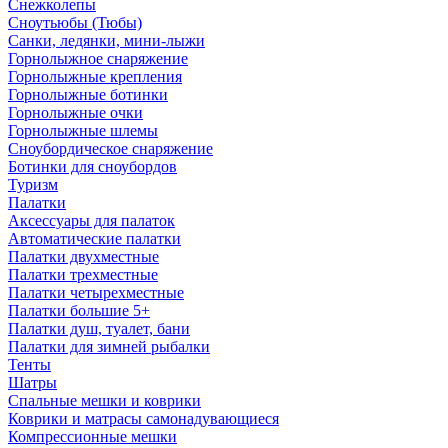
Снежколепы
Сноутьюбы (Тюбы)
Санки, ледянки, мини-лыжи
Горнолыжное снаряжение
Горнолыжные крепления
Горнолыжные ботинки
Горнолыжные очки
Горнолыжные шлемы
Сноубордическое снаряжение
Ботинки для сноубордов
Туризм
Палатки
Аксессуары для палаток
Автоматические палатки
Палатки двухместные
Палатки трехместные
Палатки четырехместные
Палатки большие 5+
Палатки душ, туалет, бани
Палатки для зимней рыбалки
Тенты
Шатры
Спальные мешки и коврики
Коврики и матрасы самонадувающиеся
Компрессионные мешки