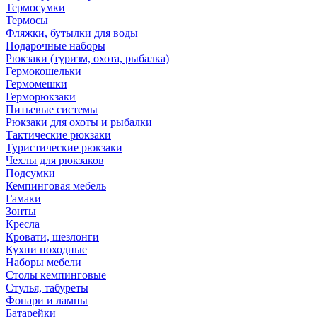
Термосумки
Термосы
Фляжки, бутылки для воды
Подарочные наборы
Рюкзаки (туризм, охота, рыбалка)
Гермокошельки
Гермомешки
Герморюкзаки
Питьевые системы
Рюкзаки для охоты и рыбалки
Тактические рюкзаки
Туристические рюкзаки
Чехлы для рюкзаков
Подсумки
Кемпинговая мебель
Гамаки
Зонты
Кресла
Кровати, шезлонги
Кухни походные
Наборы мебели
Столы кемпинговые
Стулья, табуреты
Фонари и лампы
Батарейки