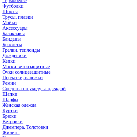
Термобелье
Футболки
Шорты
Трусы, плавки
Майки
Аксессуары
Балаклавы
Банданы
Браслеты
Грелки, теплоиды
Дождевики
Кепки
Маски ветрозащитные
Очки солнцезащитные
Перчатки, варежки
Ремни
Средства по уходу за одеждой
Шапки
Шарфы
Женская одежда
Куртки
Брюки
Ветровки
Джемпера, Толстовки
Жилеты