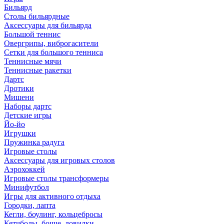
Бильярд
Столы бильярдные
Аксессуары для бильярда
Большой теннис
Овергрипы, виброгасители
Сетки для большого тенниса
Теннисные мячи
Теннисные ракетки
Дартс
Дротики
Мишени
Наборы дартс
Детские игры
Йо-йо
Игрушки
Пружинка радуга
Игровые столы
Аксессуары для игровых столов
Аэрохоккей
Игровые столы трансформеры
Минифутбол
Игры для активного отдыха
Городки, лапта
Кегли, боулинг, кольцебросы
Кетчболы, бочче, ловилки