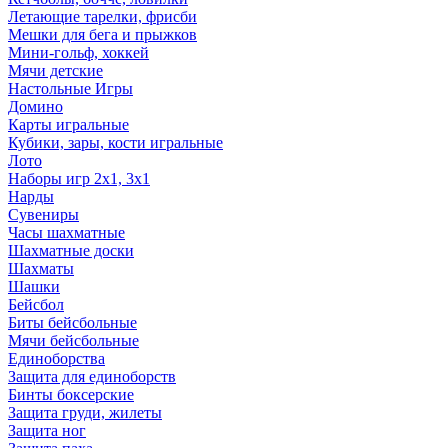
Летающие тарелки, фрисби
Мешки для бега и прыжков
Мини-гольф, хоккей
Мячи детские
Настольные Игры
Домино
Карты игральные
Кубики, зары, кости игральные
Лото
Наборы игр 2х1, 3х1
Нарды
Сувениры
Часы шахматные
Шахматные доски
Шахматы
Шашки
Бейсбол
Биты бейсбольные
Мячи бейсбольные
Единоборства
Защита для единоборств
Бинты боксерские
Защита груди, жилеты
Защита ног