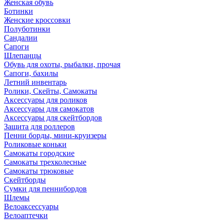
Женская обувь
Ботинки
Женские кроссовки
Полуботинки
Сандалии
Сапоги
Шлепанцы
Обувь для охоты, рыбалки, прочая
Сапоги, бахилы
Летний инвентарь
Ролики, Скейты, Самокаты
Аксессуары для роликов
Аксессуары для самокатов
Аксессуары для скейтбордов
Защита для роллеров
Пенни борды, мини-круизеры
Роликовые коньки
Самокаты городские
Самокаты трехколесные
Самокаты трюковые
Скейтборды
Сумки для пеннибордов
Шлемы
Велоаксессуары
Велоаптечки