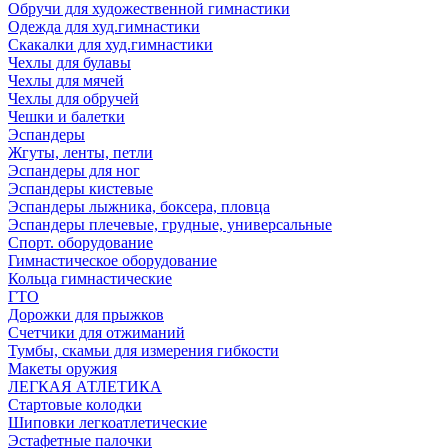
Обручи для художественной гимнастики
Одежда для худ.гимнастики
Скакалки для худ.гимнастики
Чехлы для булавы
Чехлы для мячей
Чехлы для обручей
Чешки и балетки
Эспандеры
Жгуты, ленты, петли
Эспандеры для ног
Эспандеры кистевые
Эспандеры лыжника, боксера, пловца
Эспандеры плечевые, грудные, универсальные
Спорт. оборудование
Гимнастическое оборудование
Кольца гимнастические
ГТО
Дорожки для прыжков
Счетчики для отжиманий
Тумбы, скамьи для измерения гибкости
Макеты оружия
ЛЕГКАЯ АТЛЕТИКА
Стартовые колодки
Шиповки легкоатлетические
Эстафетные палочки