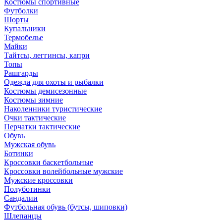
Костюмы спортивные
Футболки
Шорты
Купальники
Термобелье
Майки
Тайтсы, леггинсы, капри
Топы
Рашгарды
Одежда для охоты и рыбалки
Костюмы демисезонные
Костюмы зимние
Наколенники туристические
Очки тактические
Перчатки тактические
Обувь
Мужская обувь
Ботинки
Кроссовки баскетбольные
Кроссовки волейбольные мужские
Мужские кроссовки
Полуботинки
Сандалии
Футбольная обувь (бутсы, шиповки)
Шлепанцы