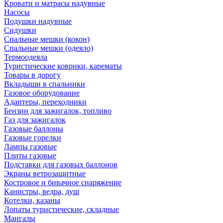
Кровати и матрасы надувные
Насосы
Подушки надувные
Сидушки
Спальные мешки (кокон)
Спальные мешки (одеяло)
Термоодеяла
Туристические коврики, карематы
Товары в дорогу
Вкладыши в спальники
Газовое оборудование
Адаптеры, переходники
Бензин для зажигалок, топливо
Газ для зажигалок
Газовые баллоны
Газовые горелки
Лампы газовые
Плиты газовые
Подставки для газовых баллонов
Экраны ветрозащитные
Костровое и бивачное снаряжение
Канистры, ведра, душ
Котелки, казаны
Лопаты туристические, складные
Мангалы