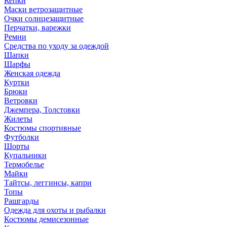
Кепки
Маски ветрозащитные
Очки солнцезащитные
Перчатки, варежки
Ремни
Средства по уходу за одеждой
Шапки
Шарфы
Женская одежда
Куртки
Брюки
Ветровки
Джемпера, Толстовки
Жилеты
Костюмы спортивные
Футболки
Шорты
Купальники
Термобелье
Майки
Тайтсы, леггинсы, капри
Топы
Рашгарды
Одежда для охоты и рыбалки
Костюмы демисезонные