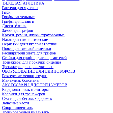
ТЯЖЕЛАЯ АТЛЕТИКА
Гантели для мужчин
Гири
Грифы гантельные
Грифы для штанги
Диски, блины
Замки для грифов
Крюки, ремни, лямки страховочные
Накладки гимнастические
Перчатки для тяжелой атлетики
Пояса для тяжелой атлетики
Расширители хвата для грифов
Стойки для грифов, дисков, гантелей
Тренажеры для прокачки бицепца
Тренажеры для прокачки шеи
ОБОРУДОВАНИЕ ДЛЯ ЕДИНОБОРСТВ
Боксерские мешки, груши
Манекены, боксмены
АКСЕССУАРЫ ДЛЯ ТРЕНАЖЕРОВ
Кардиодатчики, мониторы
Коврики для тренажеров
Смазка для беговых дорожек
Запасные части
Спорт. инвентарь
Тренировочный инвентарь