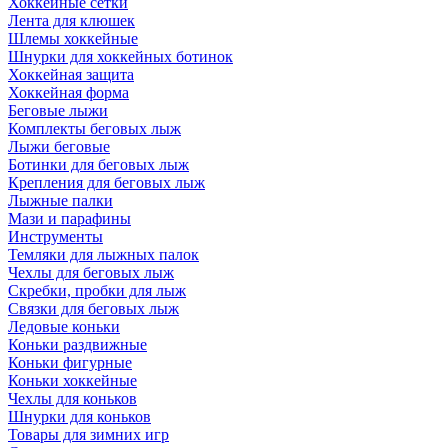
Хоккейные сетки
Лента для клюшек
Шлемы хоккейные
Шнурки для хоккейных ботинок
Хоккейная защита
Хоккейная форма
Беговые лыжи
Комплекты беговых лыж
Лыжи беговые
Ботинки для беговых лыж
Крепления для беговых лыж
Лыжные палки
Мази и парафины
Инструменты
Темляки для лыжных палок
Чехлы для беговых лыж
Скребки, пробки для лыж
Связки для беговых лыж
Ледовые коньки
Коньки раздвижные
Коньки фигурные
Коньки хоккейные
Чехлы для коньков
Шнурки для коньков
Товары для зимних игр