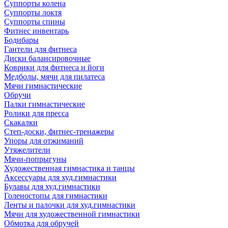
Суппорты колена
Суппорты локтя
Суппорты спины
Фитнес инвентарь
Бодибары
Гантели для фитнеса
Диски балансировочные
Коврики для фитнеса и йоги
Медболы, мячи для пилатеса
Мячи гимнастические
Обручи
Палки гимнастические
Ролики для пресса
Скакалки
Степ-доски, фитнес-тренажеры
Упоры для отжиманий
Утяжелители
Мячи-попрыгуны
Художественная гимнастика и танцы
Аксессуары для худ.гимнастики
Булавы для худ.гимнастики
Голеностопы для гимнастики
Ленты и палочки для худ.гимнастики
Мячи для художественной гимнастики
Обмотка для обручей