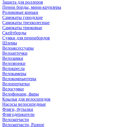
Защита для роллеров
Пенни борды, мини-круизеры
Роликовые коньки
Самокаты городские
Самокаты трехколесные
Самокаты трюковые
Скейтборды
Сумки для пеннибордов
Шлемы
Велоаксессуары
Велоаптечки
Велозамки
Велозвонки
Велокресла
Велокамеры
Велокомпьютеры
Велоперчатки
Велосумки
Велофонари, фары
Крылья для велосипедов
Насосы велосипедные
Фляги, бутылки
Флягодержатели
Велозапчасти
Велозапчасти, Разное