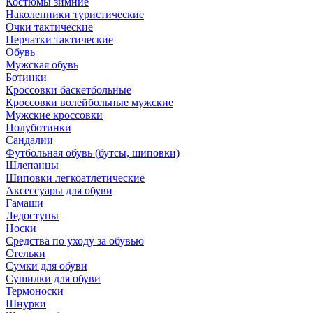
Костюмы зимние
Наколенники туристические
Очки тактические
Перчатки тактические
Обувь
Мужская обувь
Ботинки
Кроссовки баскетбольные
Кроссовки волейбольные мужские
Мужские кроссовки
Полуботинки
Сандалии
Футбольная обувь (бутсы, шиповки)
Шлепанцы
Шиповки легкоатлетические
Аксессуары для обуви
Гамаши
Ледоступы
Носки
Средства по уходу за обувью
Стельки
Сумки для обуви
Сушилки для обуви
Термоноски
Шнурки