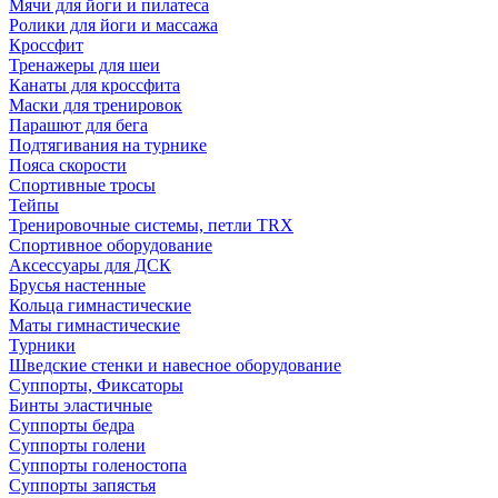
Мячи для йоги и пилатеса
Ролики для йоги и массажа
Кроссфит
Тренажеры для шеи
Канаты для кроссфита
Маски для тренировок
Парашют для бега
Подтягивания на турнике
Пояса скорости
Спортивные тросы
Тейпы
Тренировочные системы, петли TRX
Спортивное оборудование
Аксессуары для ДСК
Брусья настенные
Кольца гимнастические
Маты гимнастические
Турники
Шведские стенки и навесное оборудование
Суппорты, Фиксаторы
Бинты эластичные
Суппорты бедра
Суппорты голени
Суппорты голеностопа
Суппорты запястья