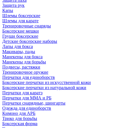
Защита паха
Защита рук
Капы
Шлемы боксерские
Шлемы для карате
Тренировочные снаряды
Боксерские мешки
Груши боксерские
Детские боксерские наборы
Лапы для бокса
Макивары, пады
Манекены для бокса
Манекены для борьбы
Подвесы, растяжки
Тренировочное оружие
Перчатки для единоборств
Боксерские перчатки из искусственной кожи
Боксерские перчатки из натуральной кожи
Перчатки для каратэ
Перчатки для ММА и РБ
Перчатки снарядные, шингарты
Одежда для единоборств
Кимоно для АРБ
Трико для борьбы
Боксерская форма