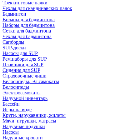
Треккинговые палки
Чехлы для скандинавских палок
Бадминтон
Воланы для бадминтона
Наборы для бадминтона
Сетки для бадминтона
Чехлы для бадминтона
Сапборды
SUP-доски
Насосы для SUP
Рем.наборы для SUP
Плавники для SUP
Сидения для SUP
Страховочные лиши
Велосипеды, Эл.самокаты
Велосипеды
Электросамокаты
Надувной инвентарь
Бассейн
Игры на воде
Круги, нарукавники, жилеты
Мячи, игрушки, матрасы
Надувные подушки
Насосы
Надувные кровати