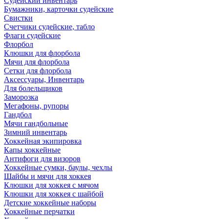
Судейский инвентарь
Бумажники, карточки судейские
Свистки
Счетчики судейские, табло
Флаги судейские
Флорбол
Клюшки для флорбола
Мячи для флорбола
Сетки для флорбола
Аксессуары, Инвентарь
Для болельщиков
Заморозка
Мегафоны, рупоры
Гандбол
Мячи гандбольные
Зимний инвентарь
Хоккейная экипировка
Капы хоккейные
Антифоги для визоров
Хоккейные сумки, баулы, чехлы
Шайбы и мячи для хоккея
Клюшки для хоккея с мячом
Клюшки для хоккея с шайбой
Детские хоккейные наборы
Хоккейные перчатки