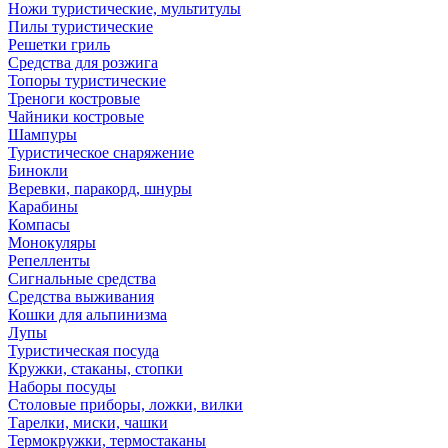
Ножи туристические, мультитулы
Пилы туристические
Решетки гриль
Средства для розжига
Топоры туристические
Треноги костровые
Чайники костровые
Шампуры
Туристическое снаряжение
Бинокли
Веревки, паракорд, шнуры
Карабины
Компасы
Монокуляры
Репелленты
Сигнальные средства
Средства выживания
Кошки для альпинизма
Лупы
Туристическая посуда
Кружки, стаканы, стопки
Наборы посуды
Столовые приборы, ложки, вилки
Тарелки, миски, чашки
Термокружки, термостаканы