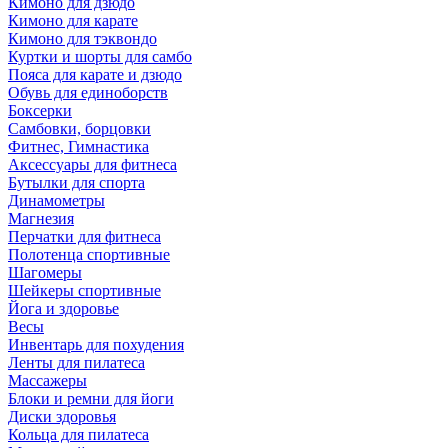
Кимоно для дзюдо
Кимоно для карате
Кимоно для тэквондо
Куртки и шорты для самбо
Пояса для карате и дзюдо
Обувь для единоборств
Боксерки
Самбовки, борцовки
Фитнес, Гимнастика
Аксессуары для фитнеса
Бутылки для спорта
Динамометры
Магнезия
Перчатки для фитнеса
Полотенца спортивные
Шагомеры
Шейкеры спортивные
Йога и здоровье
Весы
Инвентарь для похудения
Ленты для пилатеса
Массажеры
Блоки и ремни для йоги
Диски здоровья
Кольца для пилатеса