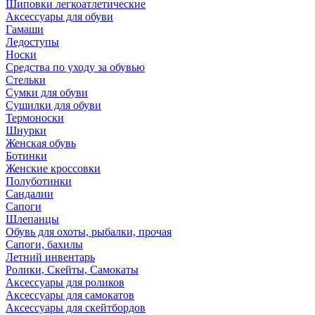
Шиповки легкоатлетические
Аксессуары для обуви
Гамаши
Ледоступы
Носки
Средства по уходу за обувью
Стельки
Сумки для обуви
Сушилки для обуви
Термоноски
Шнурки
Женская обувь
Ботинки
Женские кроссовки
Полуботинки
Сандалии
Сапоги
Шлепанцы
Обувь для охоты, рыбалки, прочая
Сапоги, бахилы
Летний инвентарь
Ролики, Скейты, Самокаты
Аксессуары для роликов
Аксессуары для самокатов
Аксессуары для скейтбордов