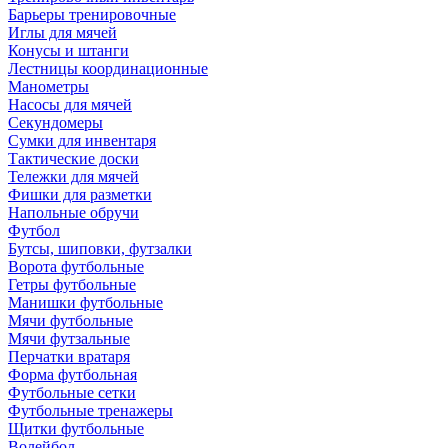
Барьеры тренировочные
Иглы для мячей
Конусы и штанги
Лестницы координационные
Манометры
Насосы для мячей
Секундомеры
Сумки для инвентаря
Тактические доски
Тележки для мячей
Фишки для разметки
Напольные обручи
Футбол
Бутсы, шиповки, футзалки
Ворота футбольные
Гетры футбольные
Манишки футбольные
Мячи футбольные
Мячи футзальные
Перчатки вратаря
Форма футбольная
Футбольные сетки
Футбольные тренажеры
Щитки футбольные
Волейбол