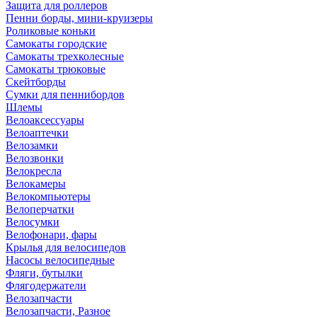
Защита для роллеров
Пенни борды, мини-круизеры
Роликовые коньки
Самокаты городские
Самокаты трехколесные
Самокаты трюковые
Скейтборды
Сумки для пеннибордов
Шлемы
Велоаксессуары
Велоаптечки
Велозамки
Велозвонки
Велокресла
Велокамеры
Велокомпьютеры
Велоперчатки
Велосумки
Велофонари, фары
Крылья для велосипедов
Насосы велосипедные
Фляги, бутылки
Флягодержатели
Велозапчасти
Велозапчасти, Разное