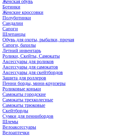
Женская обувь
Ботинки
Женские кроссовки
Полуботинки
Сандалии
Сапоги
Шлепанцы
Обувь для охоты, рыбалки, прочая
Сапоги, бахилы
Летний инвентарь
Ролики, Скейты, Самокаты
Аксессуары для роликов
Аксессуары для самокатов
Аксессуары для скейтбордов
Защита для роллеров
Пенни борды, мини-круизеры
Роликовые коньки
Самокаты городские
Самокаты трехколесные
Самокаты трюковые
Скейтборды
Сумки для пеннибордов
Шлемы
Велоаксессуары
Велоаптечки