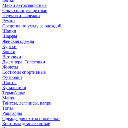
Кепки
Маски ветрозащитные
Очки солнцезащитные
Перчатки, варежки
Ремни
Средства по уходу за одеждой
Шапки
Шарфы
Женская одежда
Куртки
Брюки
Ветровки
Джемпера, Толстовки
Жилеты
Костюмы спортивные
Футболки
Шорты
Купальники
Термобелье
Майки
Тайтсы, леггинсы, капри
Топы
Рашгарды
Одежда для охоты и рыбалки
Костюмы демисезонные