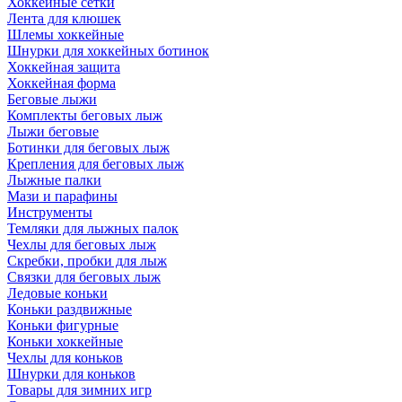
Хоккейные сетки
Лента для клюшек
Шлемы хоккейные
Шнурки для хоккейных ботинок
Хоккейная защита
Хоккейная форма
Беговые лыжи
Комплекты беговых лыж
Лыжи беговые
Ботинки для беговых лыж
Крепления для беговых лыж
Лыжные палки
Мази и парафины
Инструменты
Темляки для лыжных палок
Чехлы для беговых лыж
Скребки, пробки для лыж
Связки для беговых лыж
Ледовые коньки
Коньки раздвижные
Коньки фигурные
Коньки хоккейные
Чехлы для коньков
Шнурки для коньков
Товары для зимних игр