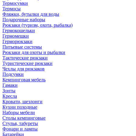
Термосумки
Термосы
Фляжки, бутылки для воды
Подарочные наборы
Рюкзаки (туризм, охота, рыбалка)
Гермокошельки
Гермомешки
Герморюкзаки
Питьевые системы
Рюкзаки для охоты и рыбалки
Тактические рюкзаки
Туристические рюкзаки
Чехлы для рюкзаков
Подсумки
Кемпинговая мебель
Гамаки
Зонты
Кресла
Кровати, шезлонги
Кухни походные
Наборы мебели
Столы кемпинговые
Стулья, табуреты
Фонари и лампы
Батарейки