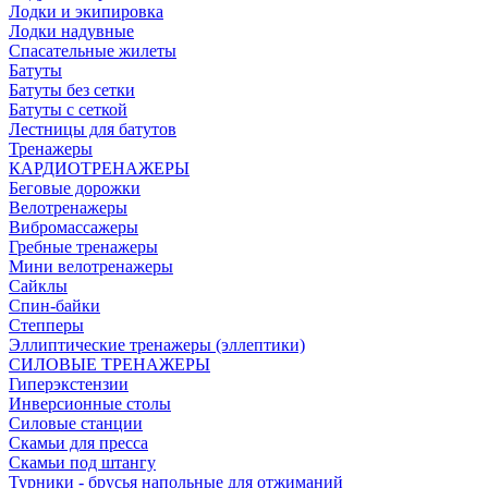
Лодки и экипировка
Лодки надувные
Спасательные жилеты
Батуты
Батуты без сетки
Батуты с сеткой
Лестницы для батутов
Тренажеры
КАРДИОТРЕНАЖЕРЫ
Беговые дорожки
Велотренажеры
Вибромассажеры
Гребные тренажеры
Мини велотренажеры
Сайклы
Спин-байки
Степперы
Эллиптические тренажеры (эллептики)
СИЛОВЫЕ ТРЕНАЖЕРЫ
Гиперэкстензии
Инверсионные столы
Силовые станции
Скамьи для пресса
Скамьи под штангу
Турники - брусья напольные для отжиманий