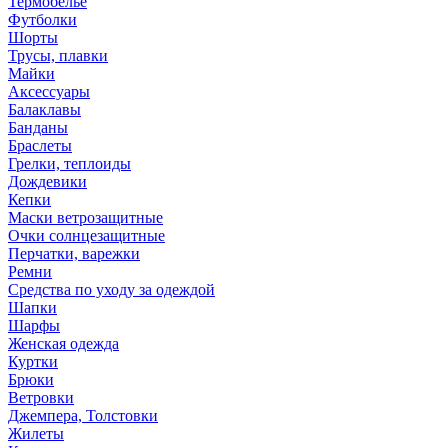
Термобелье
Футболки
Шорты
Трусы, плавки
Майки
Аксессуары
Балаклавы
Банданы
Браслеты
Грелки, теплоиды
Дождевики
Кепки
Маски ветрозащитные
Очки солнцезащитные
Перчатки, варежки
Ремни
Средства по уходу за одеждой
Шапки
Шарфы
Женская одежда
Куртки
Брюки
Ветровки
Джемпера, Толстовки
Жилеты