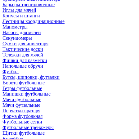
Барьеры тренировочные
Иглы для мячей
Конусы и штанги
Лестницы координационные
Манометры
Насосы для мячей
Секундомеры
Сумки для инвентаря
Тактические доски
Тележки для мячей
Фишки для разметки
Напольные обручи
Футбол
Бутсы, шиповки, футзалки
Ворота футбольные
Гетры футбольные
Манишки футбольные
Мячи футбольные
Мячи футзальные
Перчатки вратаря
Форма футбольная
Футбольные сетки
Футбольные тренажеры
Щитки футбольные
Волейбол