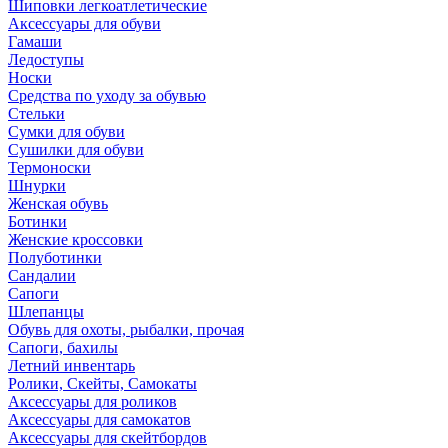
Шиповки легкоатлетические
Аксессуары для обуви
Гамаши
Ледоступы
Носки
Средства по уходу за обувью
Стельки
Сумки для обуви
Сушилки для обуви
Термоноски
Шнурки
Женская обувь
Ботинки
Женские кроссовки
Полуботинки
Сандалии
Сапоги
Шлепанцы
Обувь для охоты, рыбалки, прочая
Сапоги, бахилы
Летний инвентарь
Ролики, Скейты, Самокаты
Аксессуары для роликов
Аксессуары для самокатов
Аксессуары для скейтбордов