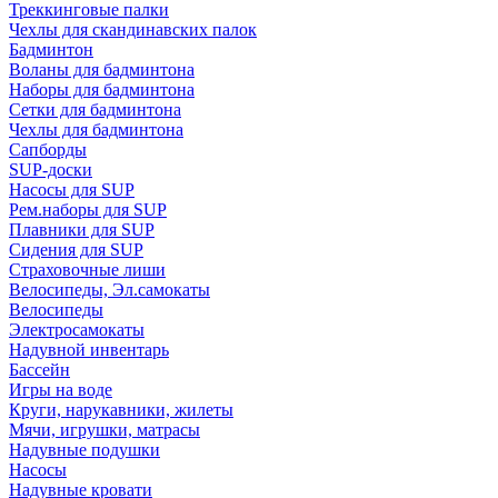
Треккинговые палки
Чехлы для скандинавских палок
Бадминтон
Воланы для бадминтона
Наборы для бадминтона
Сетки для бадминтона
Чехлы для бадминтона
Сапборды
SUP-доски
Насосы для SUP
Рем.наборы для SUP
Плавники для SUP
Сидения для SUP
Страховочные лиши
Велосипеды, Эл.самокаты
Велосипеды
Электросамокаты
Надувной инвентарь
Бассейн
Игры на воде
Круги, нарукавники, жилеты
Мячи, игрушки, матрасы
Надувные подушки
Насосы
Надувные кровати