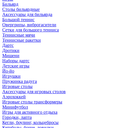
Бильярд
Столы бильярдные
Аксессуары для бильярда
Большой теннис
Овергрипы, виброгасители
Сетки для большого тенниса
Теннисные мячи
Теннисные ракетки
Дартс
Дротики
Мишени
Наборы дартс
Детские игры
Йо-йо
Игрушки
Пружинка радуга
Игровые столы
Аксессуары для игровых столов
Аэрохоккей
Игровые столы трансформеры
Минифутбол
Игры для активного отдыха
Городки, лапта
Кегли, боулинг, кольцебросы
Кетчболы, бочче, ловилки