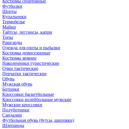
Костюмы спортивные
Футболки
Шорты
Купальники
Термобелье
Майки
Тайтсы, леггинсы, капри
Топы
Рашгарды
Одежда для охоты и рыбалки
Костюмы демисезонные
Костюмы зимние
Наколенники туристические
Очки тактические
Перчатки тактические
Обувь
Мужская обувь
Ботинки
Кроссовки баскетбольные
Кроссовки волейбольные мужские
Мужские кроссовки
Полуботинки
Сандалии
Футбольная обувь (бутсы, шиповки)
Шлепанцы