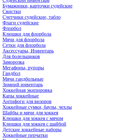
Судейский инвентарь
Бумажники, карточки судейские
Свистки
Счетчики судейские, табло
Флаги судейские
Флорбол
Клюшки для флорбола
Мячи для флорбола
Сетки для флорбола
Аксессуары, Инвентарь
Для болельщиков
Заморозка
Мегафоны, рупоры
Гандбол
Мячи гандбольные
Зимний инвентарь
Хоккейная экипировка
Капы хоккейные
Антифоги для визоров
Хоккейные сумки, баулы, чехлы
Шайбы и мячи для хоккея
Клюшки для хоккея с мячом
Клюшки для хоккея с шайбой
Детские хоккейные наборы
Хоккейные перчатки