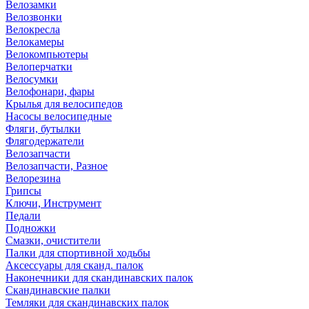
Велозамки
Велозвонки
Велокресла
Велокамеры
Велокомпьютеры
Велоперчатки
Велосумки
Велофонари, фары
Крылья для велосипедов
Насосы велосипедные
Фляги, бутылки
Флягодержатели
Велозапчасти
Велозапчасти, Разное
Велорезина
Грипсы
Ключи, Инструмент
Педали
Подножки
Смазки, очистители
Палки для спортивной ходьбы
Аксессуары для сканд. палок
Наконечники для скандинавских палок
Скандинавские палки
Темляки для скандинавских палок