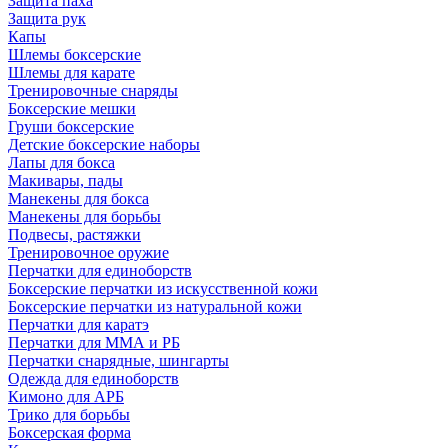
Защита паха
Защита рук
Капы
Шлемы боксерские
Шлемы для карате
Тренировочные снаряды
Боксерские мешки
Груши боксерские
Детские боксерские наборы
Лапы для бокса
Макивары, пады
Манекены для бокса
Манекены для борьбы
Подвесы, растяжки
Тренировочное оружие
Перчатки для единоборств
Боксерские перчатки из искусственной кожи
Боксерские перчатки из натуральной кожи
Перчатки для каратэ
Перчатки для ММА и РБ
Перчатки снарядные, шингарты
Одежда для единоборств
Кимоно для АРБ
Трико для борьбы
Боксерская форма