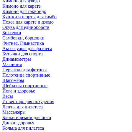
Кимоно для дзюдо
Кимоно для карате
Кимоно для тэквондо
Куртки и шорты для самбо
Пояса для карате и дзюдо
Обувь для единоборств
Боксерки
Самбовки, борцовки
Фитнес, Гимнастика
Аксессуары для фитнеса
Бутылки для спорта
Динамометры
Магнезия
Перчатки для фитнеса
Полотенца спортивные
Шагомеры
Шейкеры спортивные
Йога и здоровье
Весы
Инвентарь для похудения
Ленты для пилатеса
Массажеры
Блоки и ремни для йоги
Диски здоровья
Кольца для пилатеса