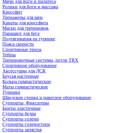
Мячи для йоги и пилатеса
Ролики для йоги и массажа
Кроссфит
Тренажеры для шеи
Канаты для кроссфита
Маски для тренировок
Парашют для бега
Подтягивания на турнике
Пояса скорости
Спортивные тросы
Тейпы
Тренировочные системы, петли TRX
Спортивное оборудование
Аксессуары для ДСК
Брусья настенные
Кольца гимнастические
Маты гимнастические
Турники
Шведские стенки и навесное оборудование
Суппорты, Фиксаторы
Бинты эластичные
Суппорты бедра
Суппорты голени
Суппорты голеностопа
Суппорты запястья