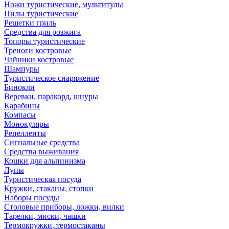
Ножи туристические, мультитулы
Пилы туристические
Решетки гриль
Средства для розжига
Топоры туристические
Треноги костровые
Чайники костровые
Шампуры
Туристическое снаряжение
Бинокли
Веревки, паракорд, шнуры
Карабины
Компасы
Монокуляры
Репелленты
Сигнальные средства
Средства выживания
Кошки для альпинизма
Лупы
Туристическая посуда
Кружки, стаканы, стопки
Наборы посуды
Столовые приборы, ложки, вилки
Тарелки, миски, чашки
Термокружки, термостаканы