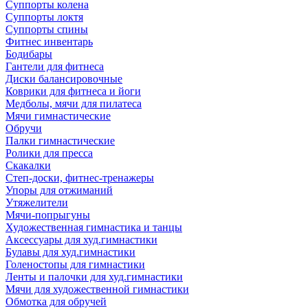
Суппорты колена
Суппорты локтя
Суппорты спины
Фитнес инвентарь
Бодибары
Гантели для фитнеса
Диски балансировочные
Коврики для фитнеса и йоги
Медболы, мячи для пилатеса
Мячи гимнастические
Обручи
Палки гимнастические
Ролики для пресса
Скакалки
Степ-доски, фитнес-тренажеры
Упоры для отжиманий
Утяжелители
Мячи-попрыгуны
Художественная гимнастика и танцы
Аксессуары для худ.гимнастики
Булавы для худ.гимнастики
Голеностопы для гимнастики
Ленты и палочки для худ.гимнастики
Мячи для художественной гимнастики
Обмотка для обручей