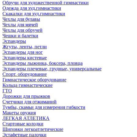
Обручи для художественной гимнастики
Одежда для худ.гимнастики
Скакалки для худ.гимнастики
Чехлы для булавы
Чехлы для мячей
Чехлы для обручей
Чешки и балетки
Эспандеры
Жгуты, ленты, петли
Эспандеры для ног
Эспандеры кистевые
Эспандеры лыжника, боксера, пловца
Эспандеры плечевые, грудные, универсальные
Спорт. оборудование
Гимнастическое оборудование
Кольца гимнастические
ГТО
Дорожки для прыжков
Счетчики для отжиманий
Тумбы, скамьи для измерения гибкости
Макеты оружия
ЛЕГКАЯ АТЛЕТИКА
Стартовые колодки
Шиповки легкоатлетические
Эстафетные палочки