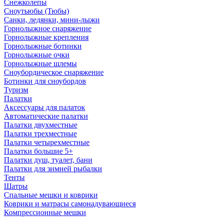
Снежколепы
Сноутьюбы (Тюбы)
Санки, ледянки, мини-лыжи
Горнолыжное снаряжение
Горнолыжные крепления
Горнолыжные ботинки
Горнолыжные очки
Горнолыжные шлемы
Сноубордическое снаряжение
Ботинки для сноубордов
Туризм
Палатки
Аксессуары для палаток
Автоматические палатки
Палатки двухместные
Палатки трехместные
Палатки четырехместные
Палатки большие 5+
Палатки душ, туалет, бани
Палатки для зимней рыбалки
Тенты
Шатры
Спальные мешки и коврики
Коврики и матрасы самонадувающиеся
Компрессионные мешки