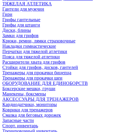
ТЯЖЕЛАЯ АТЛЕТИКА
Гантели для мужчин
Гири
Грифы гантельные
Грифы для штанги
Диски, блины
Замки для грифов
Крюки, ремни, лямки страховочные
Накладки гимнастические
Перчатки для тяжелой атлетики
Пояса для тяжелой атлетики
Расширители хвата для грифов
Стойки для грифов, дисков, гантелей
Тренажеры для прокачки бицепца
Тренажеры для прокачки шеи
ОБОРУДОВАНИЕ ДЛЯ ЕДИНОБОРСТВ
Боксерские мешки, груши
Манекены, боксмены
АКСЕССУАРЫ ДЛЯ ТРЕНАЖЕРОВ
Кардиодатчики, мониторы
Коврики для тренажеров
Смазка для беговых дорожек
Запасные части
Спорт. инвентарь
Тренировочный инвентарь