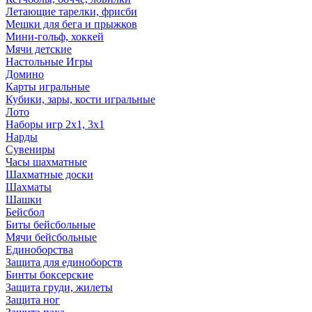
Летающие тарелки, фрисби
Мешки для бега и прыжков
Мини-гольф, хоккей
Мячи детские
Настольные Игры
Домино
Карты игральные
Кубики, зары, кости игральные
Лото
Наборы игр 2х1, 3х1
Нарды
Сувениры
Часы шахматные
Шахматные доски
Шахматы
Шашки
Бейсбол
Биты бейсбольные
Мячи бейсбольные
Единоборства
Защита для единоборств
Бинты боксерские
Защита груди, жилеты
Защита ног