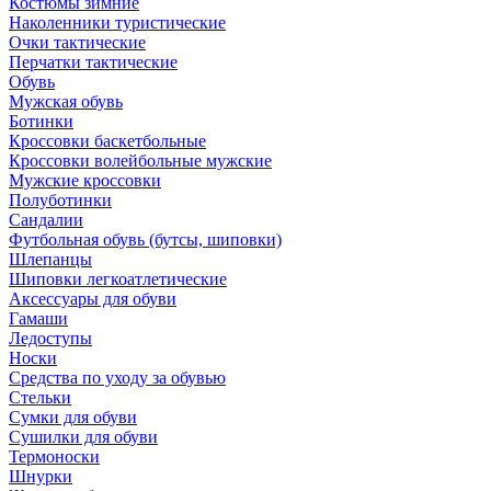
Костюмы зимние
Наколенники туристические
Очки тактические
Перчатки тактические
Обувь
Мужская обувь
Ботинки
Кроссовки баскетбольные
Кроссовки волейбольные мужские
Мужские кроссовки
Полуботинки
Сандалии
Футбольная обувь (бутсы, шиповки)
Шлепанцы
Шиповки легкоатлетические
Аксессуары для обуви
Гамаши
Ледоступы
Носки
Средства по уходу за обувью
Стельки
Сумки для обуви
Сушилки для обуви
Термоноски
Шнурки