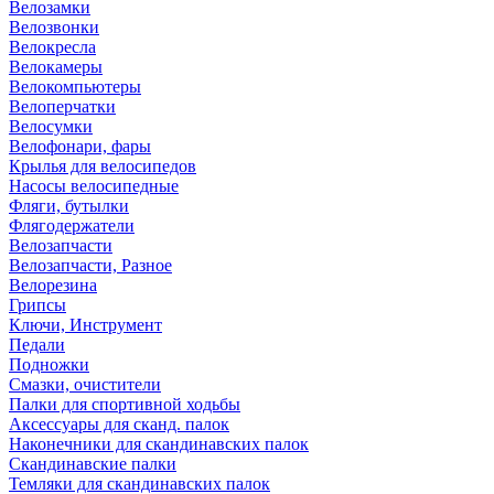
Велозамки
Велозвонки
Велокресла
Велокамеры
Велокомпьютеры
Велоперчатки
Велосумки
Велофонари, фары
Крылья для велосипедов
Насосы велосипедные
Фляги, бутылки
Флягодержатели
Велозапчасти
Велозапчасти, Разное
Велорезина
Грипсы
Ключи, Инструмент
Педали
Подножки
Смазки, очистители
Палки для спортивной ходьбы
Аксессуары для сканд. палок
Наконечники для скандинавских палок
Скандинавские палки
Темляки для скандинавских палок