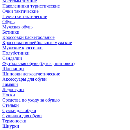
Костюмы зимние
Наколенники туристические
Очки тактические
Перчатки тактические
Обувь
Мужская обувь
Ботинки
Кроссовки баскетбольные
Кроссовки волейбольные мужские
Мужские кроссовки
Полуботинки
Сандалии
Футбольная обувь (бутсы, шиповки)
Шлепанцы
Шиповки легкоатлетические
Аксессуары для обуви
Гамаши
Ледоступы
Носки
Средства по уходу за обувью
Стельки
Сумки для обуви
Сушилки для обуви
Термоноски
Шнурки