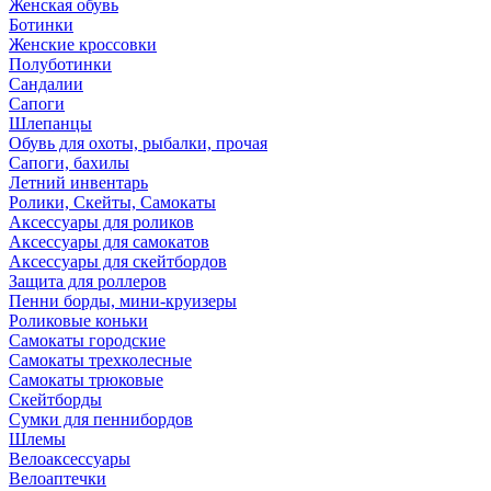
Женская обувь
Ботинки
Женские кроссовки
Полуботинки
Сандалии
Сапоги
Шлепанцы
Обувь для охоты, рыбалки, прочая
Сапоги, бахилы
Летний инвентарь
Ролики, Скейты, Самокаты
Аксессуары для роликов
Аксессуары для самокатов
Аксессуары для скейтбордов
Защита для роллеров
Пенни борды, мини-круизеры
Роликовые коньки
Самокаты городские
Самокаты трехколесные
Самокаты трюковые
Скейтборды
Сумки для пеннибордов
Шлемы
Велоаксессуары
Велоаптечки