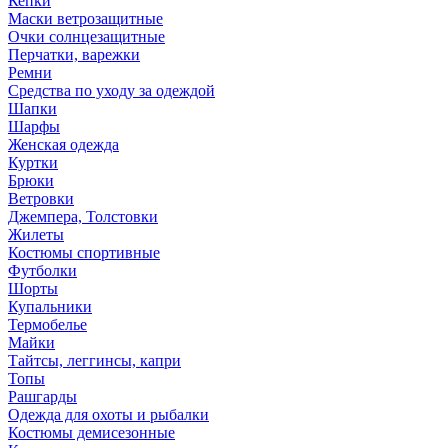
Кепки
Маски ветрозащитные
Очки солнцезащитные
Перчатки, варежки
Ремни
Средства по уходу за одеждой
Шапки
Шарфы
Женская одежда
Куртки
Брюки
Ветровки
Джемпера, Толстовки
Жилеты
Костюмы спортивные
Футболки
Шорты
Купальники
Термобелье
Майки
Тайтсы, леггинсы, капри
Топы
Рашгарды
Одежда для охоты и рыбалки
Костюмы демисезонные