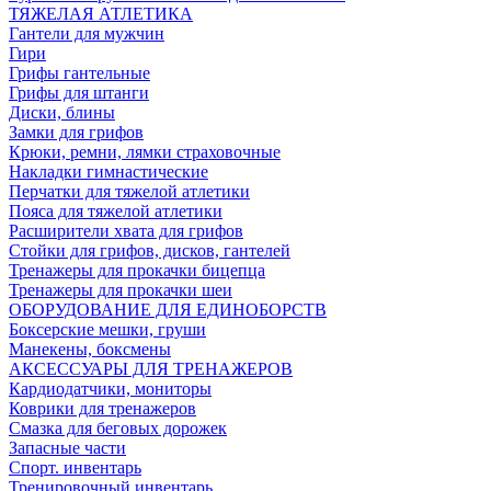
ТЯЖЕЛАЯ АТЛЕТИКА
Гантели для мужчин
Гири
Грифы гантельные
Грифы для штанги
Диски, блины
Замки для грифов
Крюки, ремни, лямки страховочные
Накладки гимнастические
Перчатки для тяжелой атлетики
Пояса для тяжелой атлетики
Расширители хвата для грифов
Стойки для грифов, дисков, гантелей
Тренажеры для прокачки бицепца
Тренажеры для прокачки шеи
ОБОРУДОВАНИЕ ДЛЯ ЕДИНОБОРСТВ
Боксерские мешки, груши
Манекены, боксмены
АКСЕССУАРЫ ДЛЯ ТРЕНАЖЕРОВ
Кардиодатчики, мониторы
Коврики для тренажеров
Смазка для беговых дорожек
Запасные части
Спорт. инвентарь
Тренировочный инвентарь