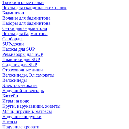
Треккинговые палки
Чехлы для скандинавских палок
Бадминтон
Воланы для бадминтона
Наборы для бадминтона
Сетки для бадминтона
Чехлы для бадминтона
Сапборды
SUP-доски
Насосы для SUP
Рем.наборы для SUP
Плавники для SUP
Сидения для SUP
Страховочные лиши
Велосипеды, Эл.самокаты
Велосипеды
Электросамокаты
Надувной инвентарь
Бассейн
Игры на воде
Круги, нарукавники, жилеты
Мячи, игрушки, матрасы
Надувные подушки
Насосы
Надувные кровати