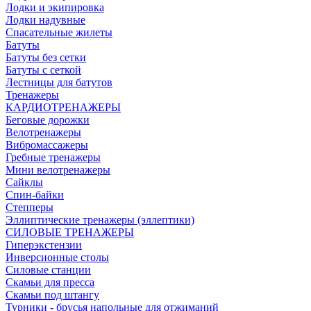
Лодки и экипировка
Лодки надувные
Спасательные жилеты
Батуты
Батуты без сетки
Батуты с сеткой
Лестницы для батутов
Тренажеры
КАРДИОТРЕНАЖЕРЫ
Беговые дорожки
Велотренажеры
Вибромассажеры
Гребные тренажеры
Мини велотренажеры
Сайклы
Спин-байки
Степперы
Эллиптические тренажеры (эллептики)
СИЛОВЫЕ ТРЕНАЖЕРЫ
Гиперэкстензии
Инверсионные столы
Силовые станции
Скамьи для пресса
Скамьи под штангу
Турники - брусья напольные для отжиманий