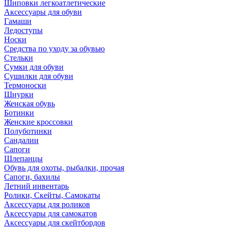
Шиповки легкоатлетические
Аксессуары для обуви
Гамаши
Ледоступы
Носки
Средства по уходу за обувью
Стельки
Сумки для обуви
Сушилки для обуви
Термоноски
Шнурки
Женская обувь
Ботинки
Женские кроссовки
Полуботинки
Сандалии
Сапоги
Шлепанцы
Обувь для охоты, рыбалки, прочая
Сапоги, бахилы
Летний инвентарь
Ролики, Скейты, Самокаты
Аксессуары для роликов
Аксессуары для самокатов
Аксессуары для скейтбордов