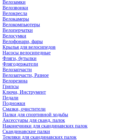
Велозамки
Велозвонки
Велокресла
Велокамеры
Велокомпьютеры
Велоперчатки
Велосумки
Велофонари, фары
Крылья для велосипедов
Насосы велосипедные
Фляги, бутылки
Флягодержатели
Велозапчасти
Велозапчасти, Разное
Велорезина
Грипсы
Ключи, Инструмент
Педали
Подножки
Смазки, очистители
Палки для спортивной ходьбы
Аксессуары для сканд. палок
Наконечники для скандинавских палок
Скандинавские палки
Темляки для скандинавских палок