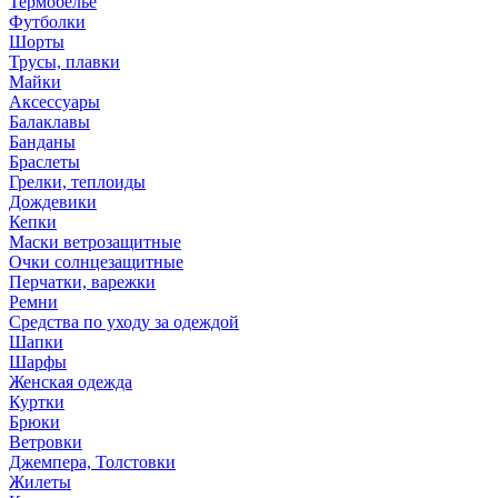
Термобелье
Футболки
Шорты
Трусы, плавки
Майки
Аксессуары
Балаклавы
Банданы
Браслеты
Грелки, теплоиды
Дождевики
Кепки
Маски ветрозащитные
Очки солнцезащитные
Перчатки, варежки
Ремни
Средства по уходу за одеждой
Шапки
Шарфы
Женская одежда
Куртки
Брюки
Ветровки
Джемпера, Толстовки
Жилеты