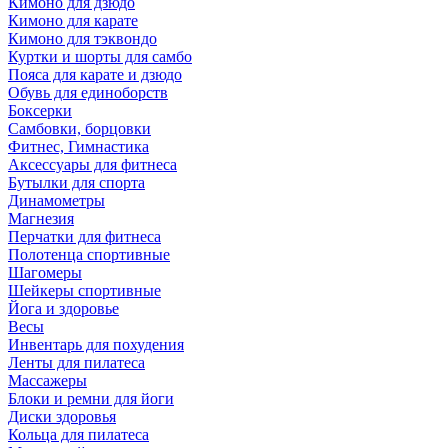
Кимоно для дзюдо
Кимоно для карате
Кимоно для тэквондо
Куртки и шорты для самбо
Пояса для карате и дзюдо
Обувь для единоборств
Боксерки
Самбовки, борцовки
Фитнес, Гимнастика
Аксессуары для фитнеса
Бутылки для спорта
Динамометры
Магнезия
Перчатки для фитнеса
Полотенца спортивные
Шагомеры
Шейкеры спортивные
Йога и здоровье
Весы
Инвентарь для похудения
Ленты для пилатеса
Массажеры
Блоки и ремни для йоги
Диски здоровья
Кольца для пилатеса