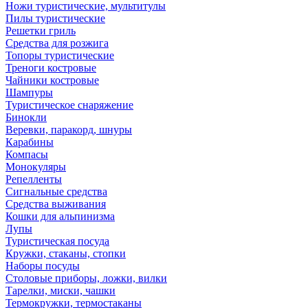
Ножи туристические, мультитулы
Пилы туристические
Решетки гриль
Средства для розжига
Топоры туристические
Треноги костровые
Чайники костровые
Шампуры
Туристическое снаряжение
Бинокли
Веревки, паракорд, шнуры
Карабины
Компасы
Монокуляры
Репелленты
Сигнальные средства
Средства выживания
Кошки для альпинизма
Лупы
Туристическая посуда
Кружки, стаканы, стопки
Наборы посуды
Столовые приборы, ложки, вилки
Тарелки, миски, чашки
Термокружки, термостаканы