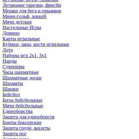
Летающие тарелки, фрисби
Мешки для бега и прыжков
Мини-гольф, хоккей
Мячи детские
Настольные Игры
Домино
Карты игральные
Кубики, зары, кости игральные
Лото
Наборы игр 2х1, 3х1
Нарды
Сувениры
Часы шахматные
Шахматные доски
Шахматы
Шашки
Бейсбол
Биты бейсбольные
Мячи бейсбольные
Единоборства
Защита для единоборств
Бинты боксерские
Защита груди, жилеты
Защита ног