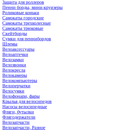
Защита для роллеров
Пенни борды, мини-круизеры
Роликовые коньки
Самокаты городские
Самокаты трехколесные
Самокаты трюковые
Скейтборды
Сумки для пеннибордов
Шлемы
Велоаксессуары
Велоаптечки
Велозамки
Велозвонки
Велокресла
Велокамеры
Велокомпьютеры
Велоперчатки
Велосумки
Велофонари, фары
Крылья для велосипедов
Насосы велосипедные
Фляги, бутылки
Флягодержатели
Велозапчасти
Велозапчасти, Разное