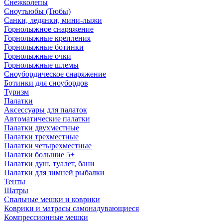
Снежколепы
Сноутьюбы (Тюбы)
Санки, ледянки, мини-лыжи
Горнолыжное снаряжение
Горнолыжные крепления
Горнолыжные ботинки
Горнолыжные очки
Горнолыжные шлемы
Сноубордическое снаряжение
Ботинки для сноубордов
Туризм
Палатки
Аксессуары для палаток
Автоматические палатки
Палатки двухместные
Палатки трехместные
Палатки четырехместные
Палатки большие 5+
Палатки душ, туалет, бани
Палатки для зимней рыбалки
Тенты
Шатры
Спальные мешки и коврики
Коврики и матрасы самонадувающиеся
Компрессионные мешки