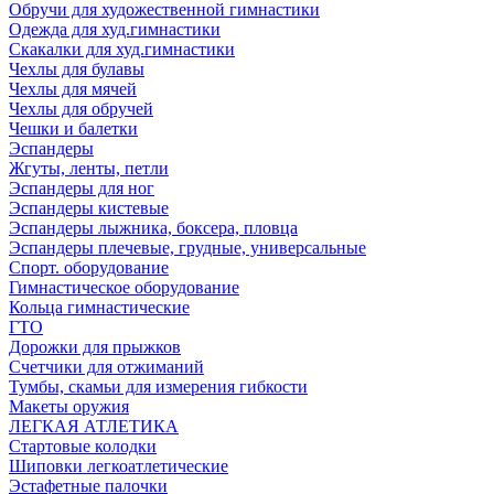
Обручи для художественной гимнастики
Одежда для худ.гимнастики
Скакалки для худ.гимнастики
Чехлы для булавы
Чехлы для мячей
Чехлы для обручей
Чешки и балетки
Эспандеры
Жгуты, ленты, петли
Эспандеры для ног
Эспандеры кистевые
Эспандеры лыжника, боксера, пловца
Эспандеры плечевые, грудные, универсальные
Спорт. оборудование
Гимнастическое оборудование
Кольца гимнастические
ГТО
Дорожки для прыжков
Счетчики для отжиманий
Тумбы, скамьи для измерения гибкости
Макеты оружия
ЛЕГКАЯ АТЛЕТИКА
Стартовые колодки
Шиповки легкоатлетические
Эстафетные палочки