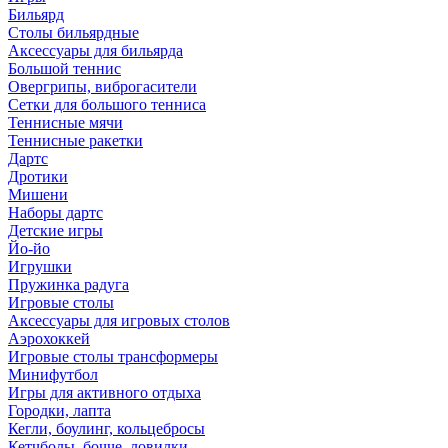
Бильярд
Столы бильярдные
Аксессуары для бильярда
Большой теннис
Овергрипы, виброгасители
Сетки для большого тенниса
Теннисные мячи
Теннисные ракетки
Дартс
Дротики
Мишени
Наборы дартс
Детские игры
Йо-йо
Игрушки
Пружинка радуга
Игровые столы
Аксессуары для игровых столов
Аэрохоккей
Игровые столы трансформеры
Минифутбол
Игры для активного отдыха
Городки, лапта
Кегли, боулинг, кольцебросы
Кетчболы, бочче, ловилки