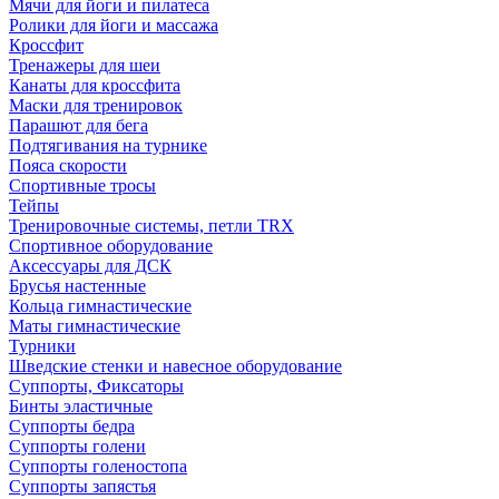
Мячи для йоги и пилатеса
Ролики для йоги и массажа
Кроссфит
Тренажеры для шеи
Канаты для кроссфита
Маски для тренировок
Парашют для бега
Подтягивания на турнике
Пояса скорости
Спортивные тросы
Тейпы
Тренировочные системы, петли TRX
Спортивное оборудование
Аксессуары для ДСК
Брусья настенные
Кольца гимнастические
Маты гимнастические
Турники
Шведские стенки и навесное оборудование
Суппорты, Фиксаторы
Бинты эластичные
Суппорты бедра
Суппорты голени
Суппорты голеностопа
Суппорты запястья