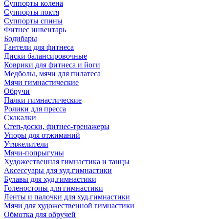
Суппорты колена
Суппорты локтя
Суппорты спины
Фитнес инвентарь
Бодибары
Гантели для фитнеса
Диски балансировочные
Коврики для фитнеса и йоги
Медболы, мячи для пилатеса
Мячи гимнастические
Обручи
Палки гимнастические
Ролики для пресса
Скакалки
Степ-доски, фитнес-тренажеры
Упоры для отжиманий
Утяжелители
Мячи-попрыгуны
Художественная гимнастика и танцы
Аксессуары для худ.гимнастики
Булавы для худ.гимнастики
Голеностопы для гимнастики
Ленты и палочки для худ.гимнастики
Мячи для художественной гимнастики
Обмотка для обручей