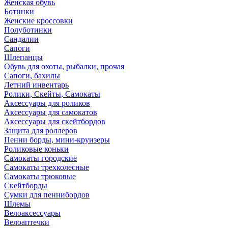
Женская обувь
Ботинки
Женские кроссовки
Полуботинки
Сандалии
Сапоги
Шлепанцы
Обувь для охоты, рыбалки, прочая
Сапоги, бахилы
Летний инвентарь
Ролики, Скейты, Самокаты
Аксессуары для роликов
Аксессуары для самокатов
Аксессуары для скейтбордов
Защита для роллеров
Пенни борды, мини-круизеры
Роликовые коньки
Самокаты городские
Самокаты трехколесные
Самокаты трюковые
Скейтборды
Сумки для пеннибордов
Шлемы
Велоаксессуары
Велоаптечки