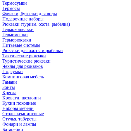
Термосумки
Термосы
Фляжки, бутылки для воды
Подарочные наборы
Рюкзаки (туризм, охота, рыбалка)
Гермокошельки
Гермомешки
Герморюкзаки
Питьевые системы
Рюкзаки для охоты и рыбалки
Тактические рюкзаки
Туристические рюкзаки
Чехлы для рюкзаков
Подсумки
Кемпинговая мебель
Гамаки
Зонты
Кресла
Кровати, шезлонги
Кухни походные
Наборы мебели
Столы кемпинговые
Стулья, табуреты
Фонари и лампы
Батарейки