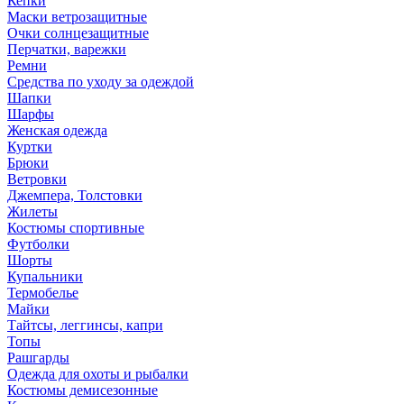
Кепки
Маски ветрозащитные
Очки солнцезащитные
Перчатки, варежки
Ремни
Средства по уходу за одеждой
Шапки
Шарфы
Женская одежда
Куртки
Брюки
Ветровки
Джемпера, Толстовки
Жилеты
Костюмы спортивные
Футболки
Шорты
Купальники
Термобелье
Майки
Тайтсы, леггинсы, капри
Топы
Рашгарды
Одежда для охоты и рыбалки
Костюмы демисезонные