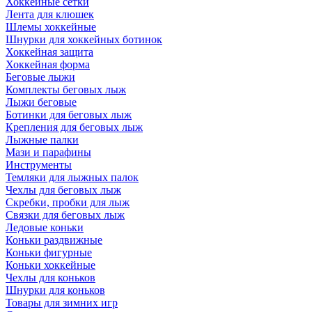
Хоккейные сетки
Лента для клюшек
Шлемы хоккейные
Шнурки для хоккейных ботинок
Хоккейная защита
Хоккейная форма
Беговые лыжи
Комплекты беговых лыж
Лыжи беговые
Ботинки для беговых лыж
Крепления для беговых лыж
Лыжные палки
Мази и парафины
Инструменты
Темляки для лыжных палок
Чехлы для беговых лыж
Скребки, пробки для лыж
Связки для беговых лыж
Ледовые коньки
Коньки раздвижные
Коньки фигурные
Коньки хоккейные
Чехлы для коньков
Шнурки для коньков
Товары для зимних игр