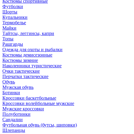
Костюмы спортивные
Футболки
Шорты
Купальники
Термобелье
Майки
Тайтсы, леггинсы, капри
Топы
Рашгарды
Одежда для охоты и рыбалки
Костюмы демисезонные
Костюмы зимние
Наколенники туристические
Очки тактические
Перчатки тактические
Обувь
Мужская обувь
Ботинки
Кроссовки баскетбольные
Кроссовки волейбольные мужские
Мужские кроссовки
Полуботинки
Сандалии
Футбольная обувь (бутсы, шиповки)
Шлепанцы