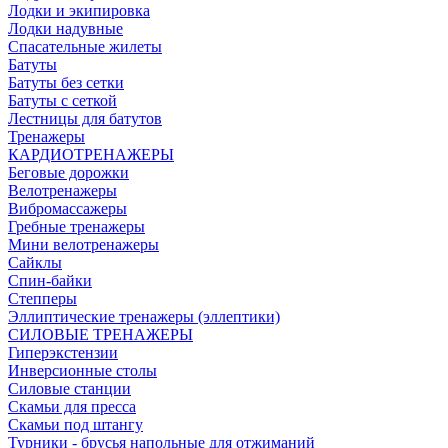
Лодки и экипировка
Лодки надувные
Спасательные жилеты
Батуты
Батуты без сетки
Батуты с сеткой
Лестницы для батутов
Тренажеры
КАРДИОТРЕНАЖЕРЫ
Беговые дорожки
Велотренажеры
Вибромассажеры
Гребные тренажеры
Мини велотренажеры
Сайклы
Спин-байки
Степперы
Эллиптические тренажеры (эллептики)
СИЛОВЫЕ ТРЕНАЖЕРЫ
Гиперэкстензии
Инверсионные столы
Силовые станции
Скамьи для пресса
Скамьи под штангу
Турники - брусья напольные для отжиманий