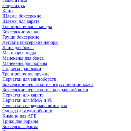
Защита паха
Защита рук
Капы
Шлемы боксерские
Шлемы для карате
Тренировочные снаряды
Боксерские мешки
Груши боксерские
Детские боксерские наборы
Лапы для бокса
Макивары, пады
Манекены для бокса
Манекены для борьбы
Подвесы, растяжки
Тренировочное оружие
Перчатки для единоборств
Боксерские перчатки из искусственной кожи
Боксерские перчатки из натуральной кожи
Перчатки для каратэ
Перчатки для ММА и РБ
Перчатки снарядные, шингарты
Одежда для единоборств
Кимоно для АРБ
Трико для борьбы
Боксерская форма