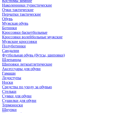
Костюмы зимние
Наколенники туристические
Очки тактические
Перчатки тактические
Обувь
Мужская обувь
Ботинки
Кроссовки баскетбольные
Кроссовки волейбольные мужские
Мужские кроссовки
Полуботинки
Сандалии
Футбольная обувь (бутсы, шиповки)
Шлепанцы
Шиповки легкоатлетические
Аксессуары для обуви
Гамаши
Ледоступы
Носки
Средства по уходу за обувью
Стельки
Сумки для обуви
Сушилки для обуви
Термоноски
Шнурки