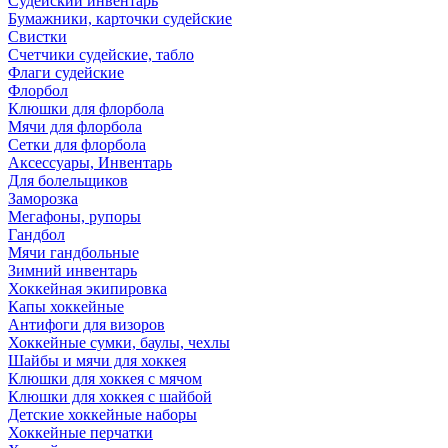
Судейский инвентарь
Бумажники, карточки судейские
Свистки
Счетчики судейские, табло
Флаги судейские
Флорбол
Клюшки для флорбола
Мячи для флорбола
Сетки для флорбола
Аксессуары, Инвентарь
Для болельщиков
Заморозка
Мегафоны, рупоры
Гандбол
Мячи гандбольные
Зимний инвентарь
Хоккейная экипировка
Капы хоккейные
Антифоги для визоров
Хоккейные сумки, баулы, чехлы
Шайбы и мячи для хоккея
Клюшки для хоккея с мячом
Клюшки для хоккея с шайбой
Детские хоккейные наборы
Хоккейные перчатки