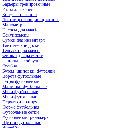
Барьеры тренировочные
Иглы для мячей
Конусы и штанги
Лестницы координационные
Манометры
Насосы для мячей
Секундомеры
Сумки для инвентаря
Тактические доски
Тележки для мячей
Фишки для разметки
Напольные обручи
Футбол
Бутсы, шиповки, футзалки
Ворота футбольные
Гетры футбольные
Манишки футбольные
Мячи футбольные
Мячи футзальные
Перчатки вратаря
Форма футбольная
Футбольные сетки
Футбольные тренажеры
Щитки футбольные
Волейбол