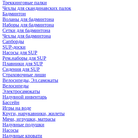
Треккинговые палки
Чехлы для скандинавских палок
Бадминтон
Воланы для бадминтона
Наборы для бадминтона
Сетки для бадминтона
Чехлы для бадминтона
Сапборды
SUP-доски
Насосы для SUP
Рем.наборы для SUP
Плавники для SUP
Сидения для SUP
Страховочные лиши
Велосипеды, Эл.самокаты
Велосипеды
Электросамокаты
Надувной инвентарь
Бассейн
Игры на воде
Круги, нарукавники, жилеты
Мячи, игрушки, матрасы
Надувные подушки
Насосы
Надувные кровати