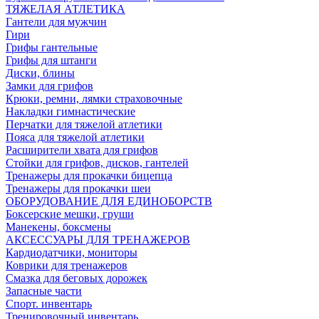
ТЯЖЕЛАЯ АТЛЕТИКА
Гантели для мужчин
Гири
Грифы гантельные
Грифы для штанги
Диски, блины
Замки для грифов
Крюки, ремни, лямки страховочные
Накладки гимнастические
Перчатки для тяжелой атлетики
Пояса для тяжелой атлетики
Расширители хвата для грифов
Стойки для грифов, дисков, гантелей
Тренажеры для прокачки бицепца
Тренажеры для прокачки шеи
ОБОРУДОВАНИЕ ДЛЯ ЕДИНОБОРСТВ
Боксерские мешки, груши
Манекены, боксмены
АКСЕССУАРЫ ДЛЯ ТРЕНАЖЕРОВ
Кардиодатчики, мониторы
Коврики для тренажеров
Смазка для беговых дорожек
Запасные части
Спорт. инвентарь
Тренировочный инвентарь