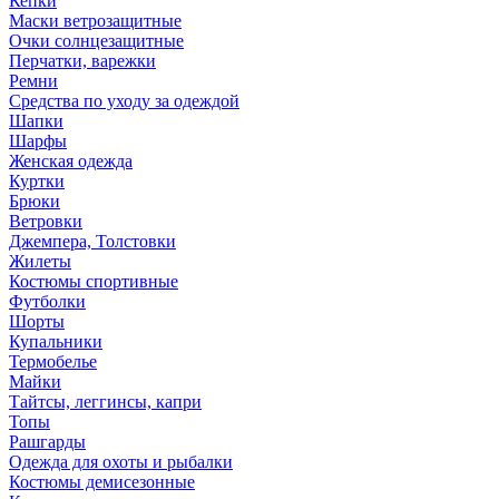
Кепки
Маски ветрозащитные
Очки солнцезащитные
Перчатки, варежки
Ремни
Средства по уходу за одеждой
Шапки
Шарфы
Женская одежда
Куртки
Брюки
Ветровки
Джемпера, Толстовки
Жилеты
Костюмы спортивные
Футболки
Шорты
Купальники
Термобелье
Майки
Тайтсы, леггинсы, капри
Топы
Рашгарды
Одежда для охоты и рыбалки
Костюмы демисезонные