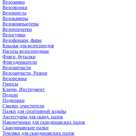
Велозамки
Велозвонки
Велокресла
Велокамеры
Велокомпьютеры
Велоперчатки
Велосумки
Велофонари, фары
Крылья для велосипедов
Насосы велосипедные
Фляги, бутылки
Флягодержатели
Велозапчасти
Велозапчасти, Разное
Велорезина
Грипсы
Ключи, Инструмент
Педали
Подножки
Смазки, очистители
Палки для спортивной ходьбы
Аксессуары для сканд. палок
Наконечники для скандинавских палок
Скандинавские палки
Темляки для скандинавских палок