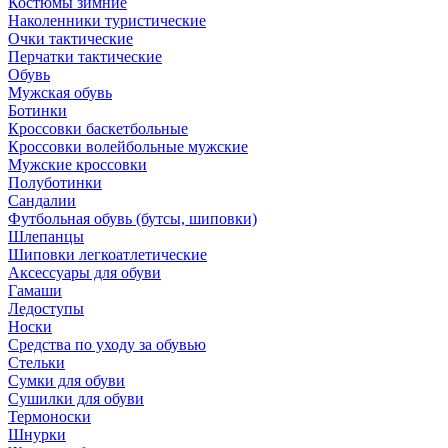
Костюмы зимние
Наколенники туристические
Очки тактические
Перчатки тактические
Обувь
Мужская обувь
Ботинки
Кроссовки баскетбольные
Кроссовки волейбольные мужские
Мужские кроссовки
Полуботинки
Сандалии
Футбольная обувь (бутсы, шиповки)
Шлепанцы
Шиповки легкоатлетические
Аксессуары для обуви
Гамаши
Ледоступы
Носки
Средства по уходу за обувью
Стельки
Сумки для обуви
Сушилки для обуви
Термоноски
Шнурки