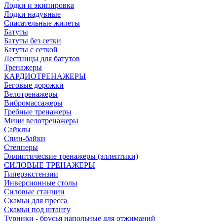
Лодки и экипировка
Лодки надувные
Спасательные жилеты
Батуты
Батуты без сетки
Батуты с сеткой
Лестницы для батутов
Тренажеры
КАРДИОТРЕНАЖЕРЫ
Беговые дорожки
Велотренажеры
Вибромассажеры
Гребные тренажеры
Мини велотренажеры
Сайклы
Спин-байки
Степперы
Эллиптические тренажеры (эллептики)
СИЛОВЫЕ ТРЕНАЖЕРЫ
Гиперэкстензии
Инверсионные столы
Силовые станции
Скамьи для пресса
Скамьи под штангу
Турники - брусья напольные для отжиманий