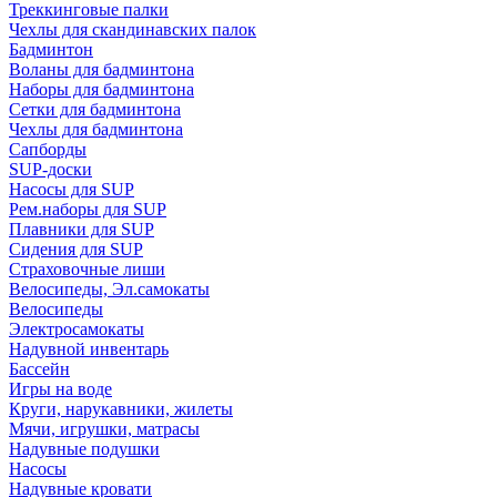
Треккинговые палки
Чехлы для скандинавских палок
Бадминтон
Воланы для бадминтона
Наборы для бадминтона
Сетки для бадминтона
Чехлы для бадминтона
Сапборды
SUP-доски
Насосы для SUP
Рем.наборы для SUP
Плавники для SUP
Сидения для SUP
Страховочные лиши
Велосипеды, Эл.самокаты
Велосипеды
Электросамокаты
Надувной инвентарь
Бассейн
Игры на воде
Круги, нарукавники, жилеты
Мячи, игрушки, матрасы
Надувные подушки
Насосы
Надувные кровати