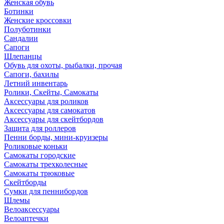
Женская обувь
Ботинки
Женские кроссовки
Полуботинки
Сандалии
Сапоги
Шлепанцы
Обувь для охоты, рыбалки, прочая
Сапоги, бахилы
Летний инвентарь
Ролики, Скейты, Самокаты
Аксессуары для роликов
Аксессуары для самокатов
Аксессуары для скейтбордов
Защита для роллеров
Пенни борды, мини-круизеры
Роликовые коньки
Самокаты городские
Самокаты трехколесные
Самокаты трюковые
Скейтборды
Сумки для пеннибордов
Шлемы
Велоаксессуары
Велоаптечки