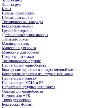
Защита паха
Защита рук
Капы
Шлемы боксерские
Шлемы для карате
Тренировочные снаряды
Боксерские мешки
Груши боксерские
Детские боксерские наборы
Лапы для бокса
Макивары, пады
Манекены для бокса
Манекены для борьбы
Подвесы, растяжки
Тренировочное оружие
Перчатки для единоборств
Боксерские перчатки из искусственной кожи
Боксерские перчатки из натуральной кожи
Перчатки для каратэ
Перчатки для ММА и РБ
Перчатки снарядные, шингарты
Одежда для единоборств
Кимоно для АРБ
Трико для борьбы
Боксерская форма