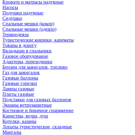
Кровати и матрасы надувные
Насосы
Подушки надувные
Сидушки
Спальные мешки (кокон)
Спальные мешки (одеяло)
Термоодеяла
Туристические коврики, карематы
Товары в дорогу
Вкладыши в спальники
Газовое оборудование
Адаптеры, переходники
Бензин для зажигалок, топливо
Газ для зажигалок
Газовые баллоны
Газовые горелки
Лампы газовые
Плиты газовые
Подставки для газовых баллонов
Экраны ветрозащитные
Костровое и бивачное снаряжение
Канистры, ведра, душ
Котелки, казаны
Лопаты туристические, складные
Мангалы