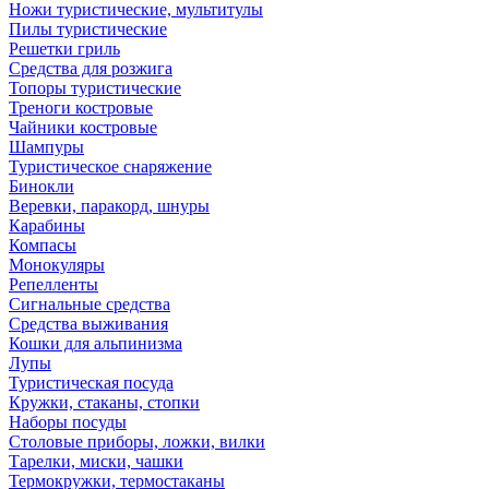
Ножи туристические, мультитулы
Пилы туристические
Решетки гриль
Средства для розжига
Топоры туристические
Треноги костровые
Чайники костровые
Шампуры
Туристическое снаряжение
Бинокли
Веревки, паракорд, шнуры
Карабины
Компасы
Монокуляры
Репелленты
Сигнальные средства
Средства выживания
Кошки для альпинизма
Лупы
Туристическая посуда
Кружки, стаканы, стопки
Наборы посуды
Столовые приборы, ложки, вилки
Тарелки, миски, чашки
Термокружки, термостаканы