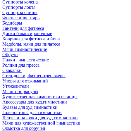
Суппорты колена
Суппорты локтя
Суппорты спины
Фитнес инвентарь
Бодибары
Гантели для фитнеса
Диски балансировочные
Коврики для фитнеса и йоги
Медболы, мячи для пилатеса
Мячи гимнастические
Обручи
Палки гимнастические
Ролики для пресса
Скакалки
Степ-доски, фитнес-тренажеры
Упоры для отжиманий
Утяжелители
Мячи-попрыгуны
Художественная гимнастика и танцы
Аксессуары для худ.гимнастики
Булавы для худ.гимнастики
Голеностопы для гимнастики
Ленты и палочки для худ.гимнастики
Мячи для художественной гимнастики
Обмотка для обручей