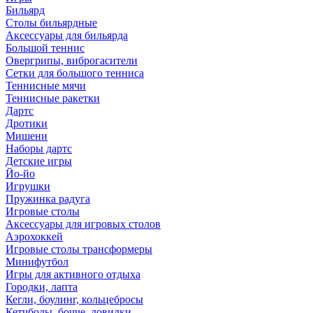
Бильярд
Столы бильярдные
Аксессуары для бильярда
Большой теннис
Овергрипы, виброгасители
Сетки для большого тенниса
Теннисные мячи
Теннисные ракетки
Дартс
Дротики
Мишени
Наборы дартс
Детские игры
Йо-йо
Игрушки
Пружинка радуга
Игровые столы
Аксессуары для игровых столов
Аэрохоккей
Игровые столы трансформеры
Минифутбол
Игры для активного отдыха
Городки, лапта
Кегли, боулинг, кольцебросы
Кетчболы, бочче, ловилки