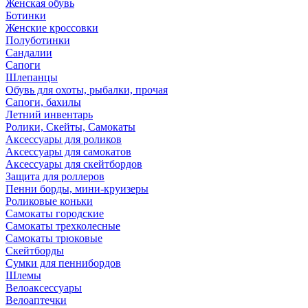
Женская обувь
Ботинки
Женские кроссовки
Полуботинки
Сандалии
Сапоги
Шлепанцы
Обувь для охоты, рыбалки, прочая
Сапоги, бахилы
Летний инвентарь
Ролики, Скейты, Самокаты
Аксессуары для роликов
Аксессуары для самокатов
Аксессуары для скейтбордов
Защита для роллеров
Пенни борды, мини-круизеры
Роликовые коньки
Самокаты городские
Самокаты трехколесные
Самокаты трюковые
Скейтборды
Сумки для пеннибордов
Шлемы
Велоаксессуары
Велоаптечки