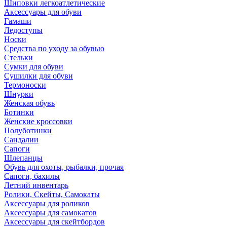
Шиповки легкоатлетические
Аксессуары для обуви
Гамаши
Ледоступы
Носки
Средства по уходу за обувью
Стельки
Сумки для обуви
Сушилки для обуви
Термоноски
Шнурки
Женская обувь
Ботинки
Женские кроссовки
Полуботинки
Сандалии
Сапоги
Шлепанцы
Обувь для охоты, рыбалки, прочая
Сапоги, бахилы
Летний инвентарь
Ролики, Скейты, Самокаты
Аксессуары для роликов
Аксессуары для самокатов
Аксессуары для скейтбордов