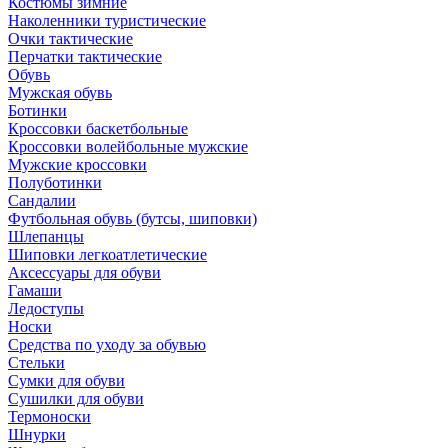
Костюмы зимние
Наколенники туристические
Очки тактические
Перчатки тактические
Обувь
Мужская обувь
Ботинки
Кроссовки баскетбольные
Кроссовки волейбольные мужские
Мужские кроссовки
Полуботинки
Сандалии
Футбольная обувь (бутсы, шиповки)
Шлепанцы
Шиповки легкоатлетические
Аксессуары для обуви
Гамаши
Ледоступы
Носки
Средства по уходу за обувью
Стельки
Сумки для обуви
Сушилки для обуви
Термоноски
Шнурки