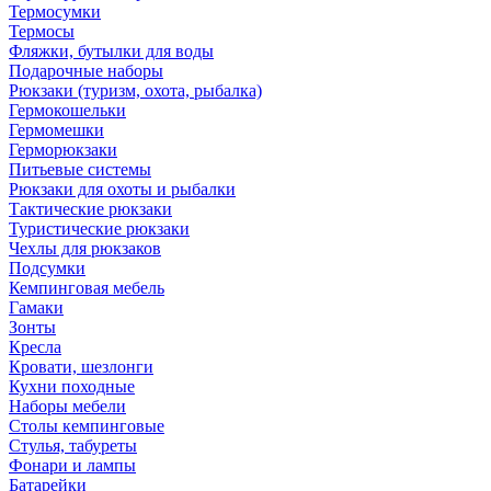
Термосумки
Термосы
Фляжки, бутылки для воды
Подарочные наборы
Рюкзаки (туризм, охота, рыбалка)
Гермокошельки
Гермомешки
Герморюкзаки
Питьевые системы
Рюкзаки для охоты и рыбалки
Тактические рюкзаки
Туристические рюкзаки
Чехлы для рюкзаков
Подсумки
Кемпинговая мебель
Гамаки
Зонты
Кресла
Кровати, шезлонги
Кухни походные
Наборы мебели
Столы кемпинговые
Стулья, табуреты
Фонари и лампы
Батарейки