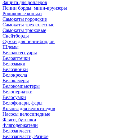
Защита для роллеров
Пенни борды, мини-круизеры
Роликовые коньки
Самокаты городские
Самокаты трехколесные
Самокаты трюковые
Скейтборды
Сумки для пеннибордов
Шлемы
Велоаксессуары
Велоаптечки
Велозамки
Велозвонки
Велокресла
Велокамеры
Велокомпьютеры
Велоперчатки
Велосумки
Велофонари, фары
Крылья для велосипедов
Насосы велосипедные
Фляги, бутылки
Флягодержатели
Велозапчасти
Велозапчасти, Разное