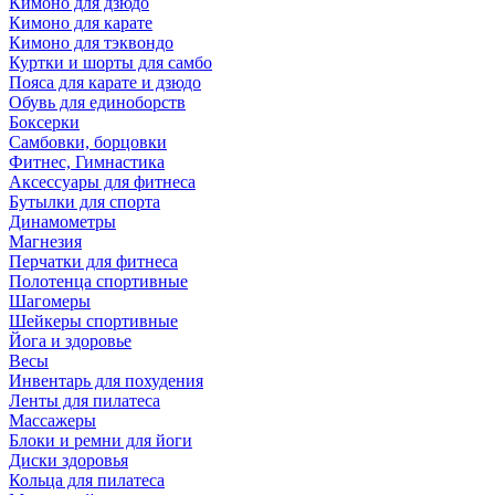
Кимоно для дзюдо
Кимоно для карате
Кимоно для тэквондо
Куртки и шорты для самбо
Пояса для карате и дзюдо
Обувь для единоборств
Боксерки
Самбовки, борцовки
Фитнес, Гимнастика
Аксессуары для фитнеса
Бутылки для спорта
Динамометры
Магнезия
Перчатки для фитнеса
Полотенца спортивные
Шагомеры
Шейкеры спортивные
Йога и здоровье
Весы
Инвентарь для похудения
Ленты для пилатеса
Массажеры
Блоки и ремни для йоги
Диски здоровья
Кольца для пилатеса