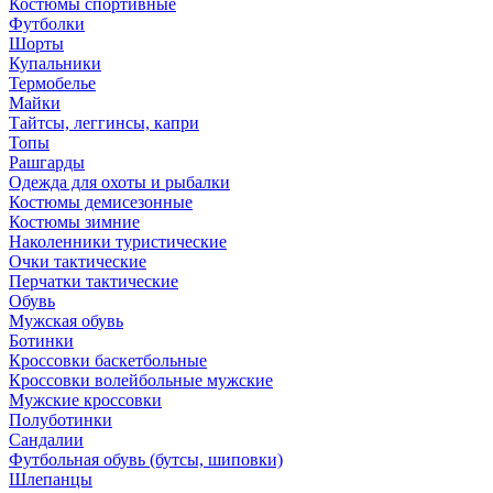
Костюмы спортивные
Футболки
Шорты
Купальники
Термобелье
Майки
Тайтсы, леггинсы, капри
Топы
Рашгарды
Одежда для охоты и рыбалки
Костюмы демисезонные
Костюмы зимние
Наколенники туристические
Очки тактические
Перчатки тактические
Обувь
Мужская обувь
Ботинки
Кроссовки баскетбольные
Кроссовки волейбольные мужские
Мужские кроссовки
Полуботинки
Сандалии
Футбольная обувь (бутсы, шиповки)
Шлепанцы