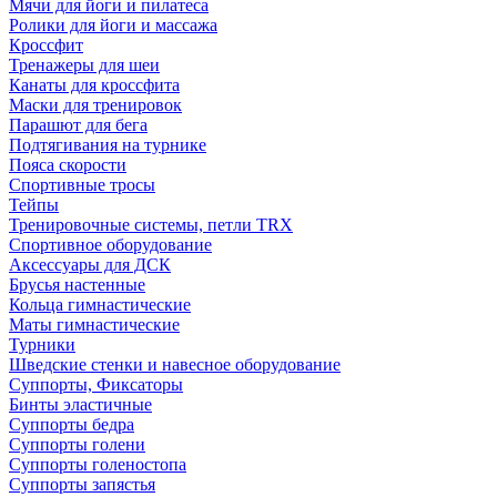
Мячи для йоги и пилатеса
Ролики для йоги и массажа
Кроссфит
Тренажеры для шеи
Канаты для кроссфита
Маски для тренировок
Парашют для бега
Подтягивания на турнике
Пояса скорости
Спортивные тросы
Тейпы
Тренировочные системы, петли TRX
Спортивное оборудование
Аксессуары для ДСК
Брусья настенные
Кольца гимнастические
Маты гимнастические
Турники
Шведские стенки и навесное оборудование
Суппорты, Фиксаторы
Бинты эластичные
Суппорты бедра
Суппорты голени
Суппорты голеностопа
Суппорты запястья