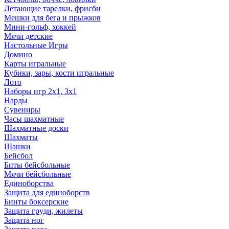
Летающие тарелки, фрисби
Мешки для бега и прыжков
Мини-гольф, хоккей
Мячи детские
Настольные Игры
Домино
Карты игральные
Кубики, зары, кости игральные
Лото
Наборы игр 2х1, 3х1
Нарды
Сувениры
Часы шахматные
Шахматные доски
Шахматы
Шашки
Бейсбол
Биты бейсбольные
Мячи бейсбольные
Единоборства
Защита для единоборств
Бинты боксерские
Защита груди, жилеты
Защита ног