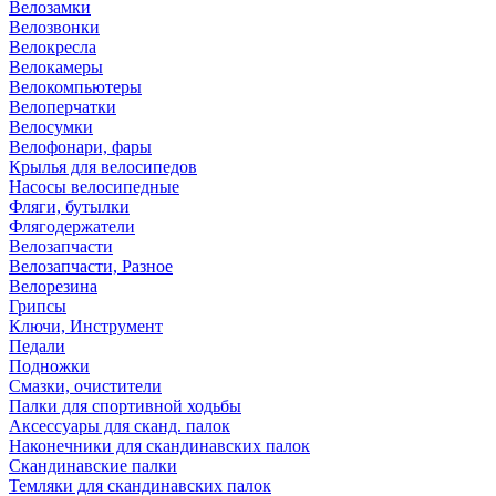
Велозамки
Велозвонки
Велокресла
Велокамеры
Велокомпьютеры
Велоперчатки
Велосумки
Велофонари, фары
Крылья для велосипедов
Насосы велосипедные
Фляги, бутылки
Флягодержатели
Велозапчасти
Велозапчасти, Разное
Велорезина
Грипсы
Ключи, Инструмент
Педали
Подножки
Смазки, очистители
Палки для спортивной ходьбы
Аксессуары для сканд. палок
Наконечники для скандинавских палок
Скандинавские палки
Темляки для скандинавских палок