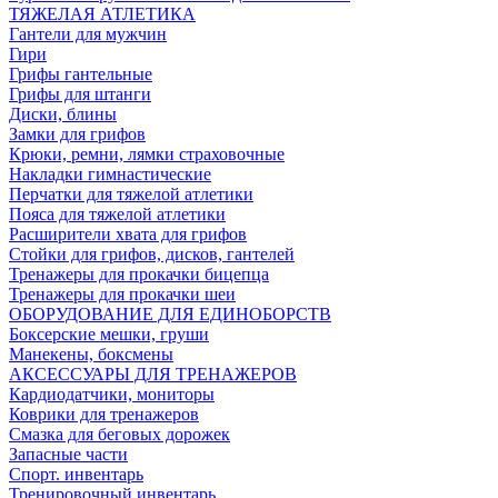
ТЯЖЕЛАЯ АТЛЕТИКА
Гантели для мужчин
Гири
Грифы гантельные
Грифы для штанги
Диски, блины
Замки для грифов
Крюки, ремни, лямки страховочные
Накладки гимнастические
Перчатки для тяжелой атлетики
Пояса для тяжелой атлетики
Расширители хвата для грифов
Стойки для грифов, дисков, гантелей
Тренажеры для прокачки бицепца
Тренажеры для прокачки шеи
ОБОРУДОВАНИЕ ДЛЯ ЕДИНОБОРСТВ
Боксерские мешки, груши
Манекены, боксмены
АКСЕССУАРЫ ДЛЯ ТРЕНАЖЕРОВ
Кардиодатчики, мониторы
Коврики для тренажеров
Смазка для беговых дорожек
Запасные части
Спорт. инвентарь
Тренировочный инвентарь