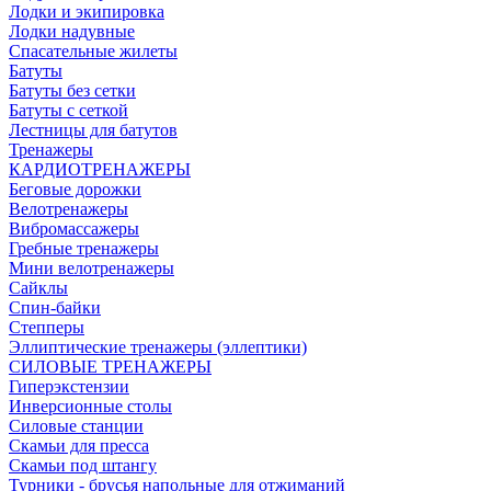
Лодки и экипировка
Лодки надувные
Спасательные жилеты
Батуты
Батуты без сетки
Батуты с сеткой
Лестницы для батутов
Тренажеры
КАРДИОТРЕНАЖЕРЫ
Беговые дорожки
Велотренажеры
Вибромассажеры
Гребные тренажеры
Мини велотренажеры
Сайклы
Спин-байки
Степперы
Эллиптические тренажеры (эллептики)
СИЛОВЫЕ ТРЕНАЖЕРЫ
Гиперэкстензии
Инверсионные столы
Силовые станции
Скамьи для пресса
Скамьи под штангу
Турники - брусья напольные для отжиманий