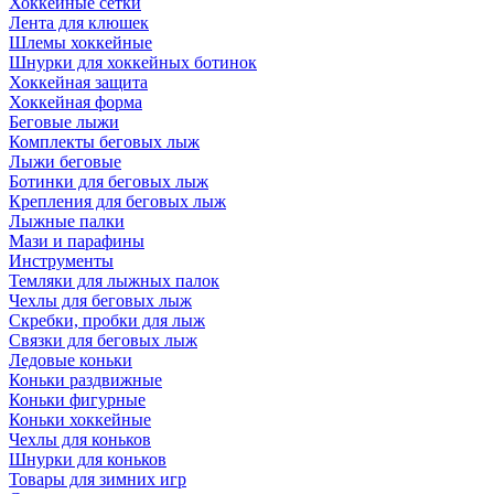
Хоккейные сетки
Лента для клюшек
Шлемы хоккейные
Шнурки для хоккейных ботинок
Хоккейная защита
Хоккейная форма
Беговые лыжи
Комплекты беговых лыж
Лыжи беговые
Ботинки для беговых лыж
Крепления для беговых лыж
Лыжные палки
Мази и парафины
Инструменты
Темляки для лыжных палок
Чехлы для беговых лыж
Скребки, пробки для лыж
Связки для беговых лыж
Ледовые коньки
Коньки раздвижные
Коньки фигурные
Коньки хоккейные
Чехлы для коньков
Шнурки для коньков
Товары для зимних игр