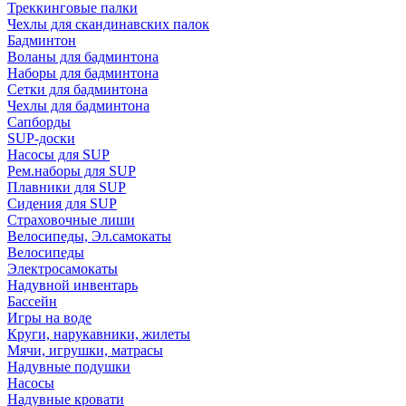
Треккинговые палки
Чехлы для скандинавских палок
Бадминтон
Воланы для бадминтона
Наборы для бадминтона
Сетки для бадминтона
Чехлы для бадминтона
Сапборды
SUP-доски
Насосы для SUP
Рем.наборы для SUP
Плавники для SUP
Сидения для SUP
Страховочные лиши
Велосипеды, Эл.самокаты
Велосипеды
Электросамокаты
Надувной инвентарь
Бассейн
Игры на воде
Круги, нарукавники, жилеты
Мячи, игрушки, матрасы
Надувные подушки
Насосы
Надувные кровати