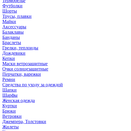
Термобелье
Футболки
Шорты
Трусы, плавки
Майки
Аксессуары
Балаклавы
Банданы
Браслеты
Грелки, теплоиды
Дождевики
Кепки
Маски ветрозащитные
Очки солнцезащитные
Перчатки, варежки
Ремни
Средства по уходу за одеждой
Шапки
Шарфы
Женская одежда
Куртки
Брюки
Ветровки
Джемпера, Толстовки
Жилеты