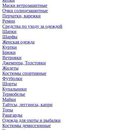
Кепки
Маски ветрозащитные
Очки солнцезащитные
Перчатки, варежки
Ремни
Средства по уходу за одеждой
Шапки
Шарфы
Женская одежда
Куртки
Брюки
Ветровки
Джемпера, Толстовки
Жилеты
Костюмы спортивные
Футболки
Шорты
Купальники
Термобелье
Майки
Тайтсы, леггинсы, капри
Топы
Рашгарды
Одежда для охоты и рыбалки
Костюмы демисезонные