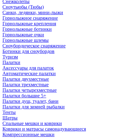
Снежколепы
Сноутьюбы (Тюбы)
Санки, ледянки, мини-лыжи
Горнолыжное снаряжение
Горнолыжные крепления
Горнолыжные ботинки
Горнолыжные очки
Горнолыжные шлемы
Сноубордическое снаряжение
Ботинки для сноубордов
Туризм
Палатки
Аксессуары для палаток
Автоматические палатки
Палатки двухместные
Палатки трехместные
Палатки четырехместные
Палатки большие 5+
Палатки душ, туалет, бани
Палатки для зимней рыбалки
Тенты
Шатры
Спальные мешки и коврики
Коврики и матрасы самонадувающиеся
Компрессионные мешки