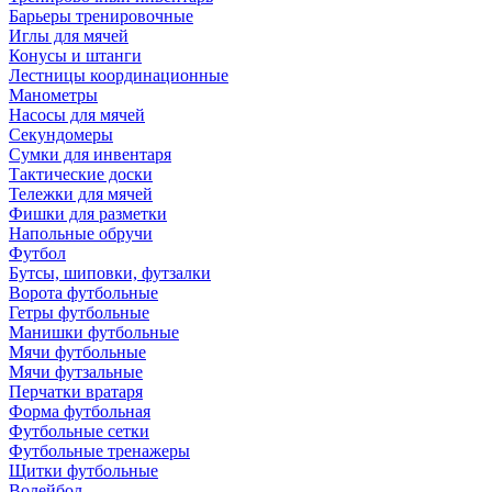
Барьеры тренировочные
Иглы для мячей
Конусы и штанги
Лестницы координационные
Манометры
Насосы для мячей
Секундомеры
Сумки для инвентаря
Тактические доски
Тележки для мячей
Фишки для разметки
Напольные обручи
Футбол
Бутсы, шиповки, футзалки
Ворота футбольные
Гетры футбольные
Манишки футбольные
Мячи футбольные
Мячи футзальные
Перчатки вратаря
Форма футбольная
Футбольные сетки
Футбольные тренажеры
Щитки футбольные
Волейбол