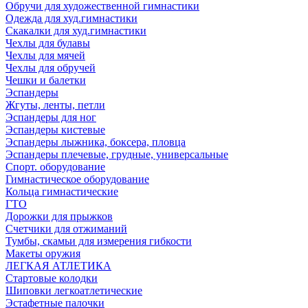
Обручи для художественной гимнастики
Одежда для худ.гимнастики
Скакалки для худ.гимнастики
Чехлы для булавы
Чехлы для мячей
Чехлы для обручей
Чешки и балетки
Эспандеры
Жгуты, ленты, петли
Эспандеры для ног
Эспандеры кистевые
Эспандеры лыжника, боксера, пловца
Эспандеры плечевые, грудные, универсальные
Спорт. оборудование
Гимнастическое оборудование
Кольца гимнастические
ГТО
Дорожки для прыжков
Счетчики для отжиманий
Тумбы, скамьи для измерения гибкости
Макеты оружия
ЛЕГКАЯ АТЛЕТИКА
Стартовые колодки
Шиповки легкоатлетические
Эстафетные палочки