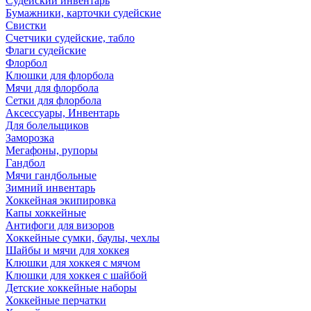
Судейский инвентарь
Бумажники, карточки судейские
Свистки
Счетчики судейские, табло
Флаги судейские
Флорбол
Клюшки для флорбола
Мячи для флорбола
Сетки для флорбола
Аксессуары, Инвентарь
Для болельщиков
Заморозка
Мегафоны, рупоры
Гандбол
Мячи гандбольные
Зимний инвентарь
Хоккейная экипировка
Капы хоккейные
Антифоги для визоров
Хоккейные сумки, баулы, чехлы
Шайбы и мячи для хоккея
Клюшки для хоккея с мячом
Клюшки для хоккея с шайбой
Детские хоккейные наборы
Хоккейные перчатки