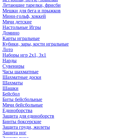
Летающие тарелки, фрисби
Мешки для бега и прыжков
Мини-гольф, хоккей
Мячи детские
Настольные Игры
Домино
Карты игральные
Кубики, зары, кости игральные
Лото
Наборы игр 2х1, 3х1
Нарды
Сувениры
Часы шахматные
Шахматные доски
Шахматы
Шашки
Бейсбол
Биты бейсбольные
Мячи бейсбольные
Единоборства
Защита для единоборств
Бинты боксерские
Защита груди, жилеты
Защита ног