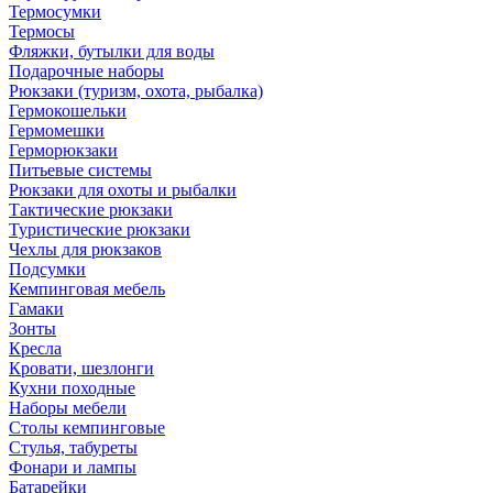
Термосумки
Термосы
Фляжки, бутылки для воды
Подарочные наборы
Рюкзаки (туризм, охота, рыбалка)
Гермокошельки
Гермомешки
Герморюкзаки
Питьевые системы
Рюкзаки для охоты и рыбалки
Тактические рюкзаки
Туристические рюкзаки
Чехлы для рюкзаков
Подсумки
Кемпинговая мебель
Гамаки
Зонты
Кресла
Кровати, шезлонги
Кухни походные
Наборы мебели
Столы кемпинговые
Стулья, табуреты
Фонари и лампы
Батарейки