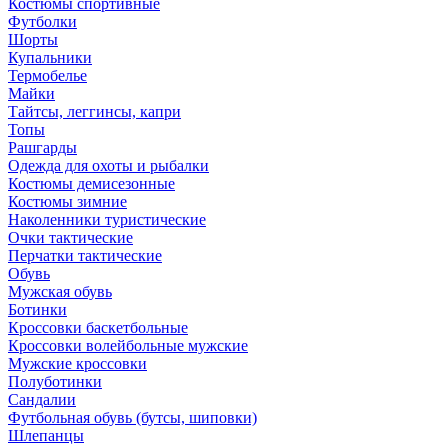
Костюмы спортивные
Футболки
Шорты
Купальники
Термобелье
Майки
Тайтсы, леггинсы, капри
Топы
Рашгарды
Одежда для охоты и рыбалки
Костюмы демисезонные
Костюмы зимние
Наколенники туристические
Очки тактические
Перчатки тактические
Обувь
Мужская обувь
Ботинки
Кроссовки баскетбольные
Кроссовки волейбольные мужские
Мужские кроссовки
Полуботинки
Сандалии
Футбольная обувь (бутсы, шиповки)
Шлепанцы