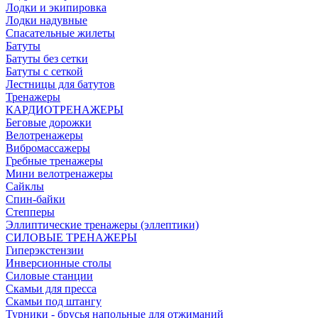
Лодки и экипировка
Лодки надувные
Спасательные жилеты
Батуты
Батуты без сетки
Батуты с сеткой
Лестницы для батутов
Тренажеры
КАРДИОТРЕНАЖЕРЫ
Беговые дорожки
Велотренажеры
Вибромассажеры
Гребные тренажеры
Мини велотренажеры
Сайклы
Спин-байки
Степперы
Эллиптические тренажеры (эллептики)
СИЛОВЫЕ ТРЕНАЖЕРЫ
Гиперэкстензии
Инверсионные столы
Силовые станции
Скамьи для пресса
Скамьи под штангу
Турники - брусья напольные для отжиманий