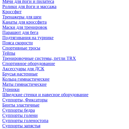
Мячи для йоги и пилатеса
Ролики для йоги и массажа
Кроссфит
Тренажеры для шеи
Канаты для кроссфита
Маски для тренировок
Парашют для бега
Подтягивания на турнике
Пояса скорости
Спортивные тросы
Тейпы
Тренировочные системы, петли TRX
Спортивное оборудование
Аксессуары для ДСК
Брусья настенные
Кольца гимнастические
Маты гимнастические
Турники
Шведские стенки и навесное оборудование
Суппорты, Фиксаторы
Бинты эластичные
Суппорты бедра
Суппорты голени
Суппорты голеностопа
Суппорты запястья