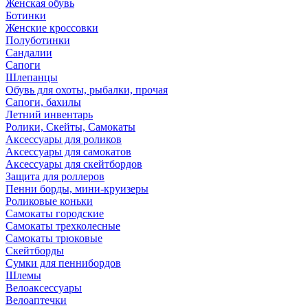
Женская обувь
Ботинки
Женские кроссовки
Полуботинки
Сандалии
Сапоги
Шлепанцы
Обувь для охоты, рыбалки, прочая
Сапоги, бахилы
Летний инвентарь
Ролики, Скейты, Самокаты
Аксессуары для роликов
Аксессуары для самокатов
Аксессуары для скейтбордов
Защита для роллеров
Пенни борды, мини-круизеры
Роликовые коньки
Самокаты городские
Самокаты трехколесные
Самокаты трюковые
Скейтборды
Сумки для пеннибордов
Шлемы
Велоаксессуары
Велоаптечки