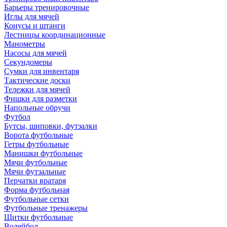
Барьеры тренировочные
Иглы для мячей
Конусы и штанги
Лестницы координационные
Манометры
Насосы для мячей
Секундомеры
Сумки для инвентаря
Тактические доски
Тележки для мячей
Фишки для разметки
Напольные обручи
Футбол
Бутсы, шиповки, футзалки
Ворота футбольные
Гетры футбольные
Манишки футбольные
Мячи футбольные
Мячи футзальные
Перчатки вратаря
Форма футбольная
Футбольные сетки
Футбольные тренажеры
Щитки футбольные
Волейбол