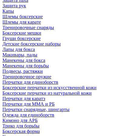
Защита паха
Защита рук
Капы
Шлемы боксерские
Шлемы для карате
Тренировочные снаряды
Боксерские мешки
Груши боксерские
Детские боксерские наборы
Лапы для бокса
Макивары, пады
Манекены для бокса
Манекены для борьбы
Подвесы, растяжки
Тренировочное оружие
Перчатки для единоборств
Боксерские перчатки из искусственной кожи
Боксерские перчатки из натуральной кожи
Перчатки для каратэ
Перчатки для ММА и РБ
Перчатки снарядные, шингарты
Одежда для единоборств
Кимоно для АРБ
Трико для борьбы
Боксерская форма