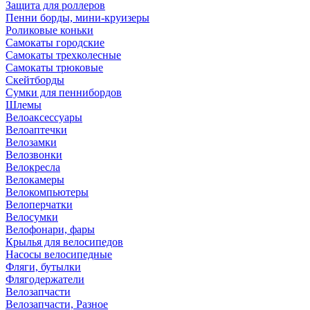
Защита для роллеров
Пенни борды, мини-круизеры
Роликовые коньки
Самокаты городские
Самокаты трехколесные
Самокаты трюковые
Скейтборды
Сумки для пеннибордов
Шлемы
Велоаксессуары
Велоаптечки
Велозамки
Велозвонки
Велокресла
Велокамеры
Велокомпьютеры
Велоперчатки
Велосумки
Велофонари, фары
Крылья для велосипедов
Насосы велосипедные
Фляги, бутылки
Флягодержатели
Велозапчасти
Велозапчасти, Разное