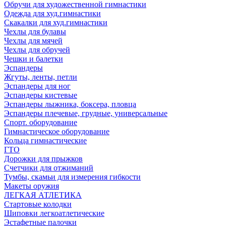
Обручи для художественной гимнастики
Одежда для худ.гимнастики
Скакалки для худ.гимнастики
Чехлы для булавы
Чехлы для мячей
Чехлы для обручей
Чешки и балетки
Эспандеры
Жгуты, ленты, петли
Эспандеры для ног
Эспандеры кистевые
Эспандеры лыжника, боксера, пловца
Эспандеры плечевые, грудные, универсальные
Спорт. оборудование
Гимнастическое оборудование
Кольца гимнастические
ГТО
Дорожки для прыжков
Счетчики для отжиманий
Тумбы, скамьи для измерения гибкости
Макеты оружия
ЛЕГКАЯ АТЛЕТИКА
Стартовые колодки
Шиповки легкоатлетические
Эстафетные палочки