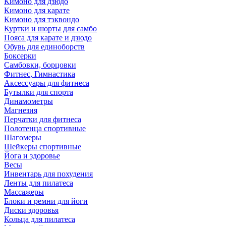
Кимоно для дзюдо
Кимоно для карате
Кимоно для тэквондо
Куртки и шорты для самбо
Пояса для карате и дзюдо
Обувь для единоборств
Боксерки
Самбовки, борцовки
Фитнес, Гимнастика
Аксессуары для фитнеса
Бутылки для спорта
Динамометры
Магнезия
Перчатки для фитнеса
Полотенца спортивные
Шагомеры
Шейкеры спортивные
Йога и здоровье
Весы
Инвентарь для похудения
Ленты для пилатеса
Массажеры
Блоки и ремни для йоги
Диски здоровья
Кольца для пилатеса