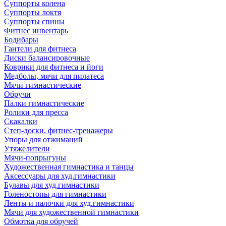
Суппорты колена
Суппорты локтя
Суппорты спины
Фитнес инвентарь
Бодибары
Гантели для фитнеса
Диски балансировочные
Коврики для фитнеса и йоги
Медболы, мячи для пилатеса
Мячи гимнастические
Обручи
Палки гимнастические
Ролики для пресса
Скакалки
Степ-доски, фитнес-тренажеры
Упоры для отжиманий
Утяжелители
Мячи-попрыгуны
Художественная гимнастика и танцы
Аксессуары для худ.гимнастики
Булавы для худ.гимнастики
Голеностопы для гимнастики
Ленты и палочки для худ.гимнастики
Мячи для художественной гимнастики
Обмотка для обручей