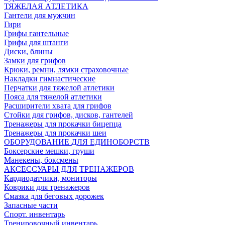
ТЯЖЕЛАЯ АТЛЕТИКА
Гантели для мужчин
Гири
Грифы гантельные
Грифы для штанги
Диски, блины
Замки для грифов
Крюки, ремни, лямки страховочные
Накладки гимнастические
Перчатки для тяжелой атлетики
Пояса для тяжелой атлетики
Расширители хвата для грифов
Стойки для грифов, дисков, гантелей
Тренажеры для прокачки бицепца
Тренажеры для прокачки шеи
ОБОРУДОВАНИЕ ДЛЯ ЕДИНОБОРСТВ
Боксерские мешки, груши
Манекены, боксмены
АКСЕССУАРЫ ДЛЯ ТРЕНАЖЕРОВ
Кардиодатчики, мониторы
Коврики для тренажеров
Смазка для беговых дорожек
Запасные части
Спорт. инвентарь
Тренировочный инвентарь