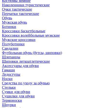
Костюмы зимние
Наколенники туристические
Очки тактические
Перчатки тактические
Обувь
Мужская обувь
Ботинки
Кроссовки баскетбольные
Кроссовки волейбольные мужские
Мужские кроссовки
Полуботинки
Сандалии
Футбольная обувь (бутсы, шиповки)
Шлепанцы
Шиповки легкоатлетические
Аксессуары для обуви
Гамаши
Ледоступы
Носки
Средства по уходу за обувью
Стельки
Сумки для обуви
Сушилки для обуви
Термоноски
Шнурки