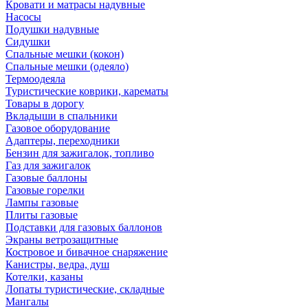
Кровати и матрасы надувные
Насосы
Подушки надувные
Сидушки
Спальные мешки (кокон)
Спальные мешки (одеяло)
Термоодеяла
Туристические коврики, карематы
Товары в дорогу
Вкладыши в спальники
Газовое оборудование
Адаптеры, переходники
Бензин для зажигалок, топливо
Газ для зажигалок
Газовые баллоны
Газовые горелки
Лампы газовые
Плиты газовые
Подставки для газовых баллонов
Экраны ветрозащитные
Костровое и бивачное снаряжение
Канистры, ведра, душ
Котелки, казаны
Лопаты туристические, складные
Мангалы