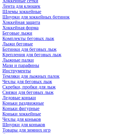
Хоккейные сетки
Лента для клюшек
Шлемы хоккейные
Шнурки для хоккейных ботинок
Хоккейная защита
Хоккейная форма
Беговые лыжи
Комплекты беговых лыж
Лыжи беговые
Ботинки для беговых лыж
Крепления для беговых лыж
Лыжные палки
Мази и парафины
Инструменты
Темляки для лыжных палок
Чехлы для беговых лыж
Скребки, пробки для лыж
Связки для беговых лыж
Ледовые коньки
Коньки раздвижные
Коньки фигурные
Коньки хоккейные
Чехлы для коньков
Шнурки для коньков
Товары для зимних игр