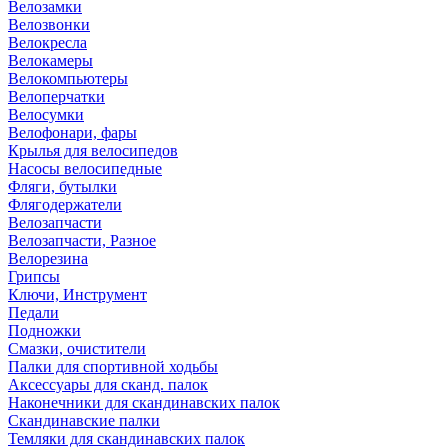
Велозамки
Велозвонки
Велокресла
Велокамеры
Велокомпьютеры
Велоперчатки
Велосумки
Велофонари, фары
Крылья для велосипедов
Насосы велосипедные
Фляги, бутылки
Флягодержатели
Велозапчасти
Велозапчасти, Разное
Велорезина
Грипсы
Ключи, Инструмент
Педали
Подножки
Смазки, очистители
Палки для спортивной ходьбы
Аксессуары для сканд. палок
Наконечники для скандинавских палок
Скандинавские палки
Темляки для скандинавских палок