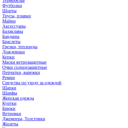
Термобелье
Футболки
Шорты
Трусы, плавки
Майки
Аксессуары
Балаклавы
Банданы
Браслеты
Грелки, теплоиды
Дождевики
Кепки
Маски ветрозащитные
Очки солнцезащитные
Перчатки, варежки
Ремни
Средства по уходу за одеждой
Шапки
Шарфы
Женская одежда
Куртки
Брюки
Ветровки
Джемпера, Толстовки
Жилеты