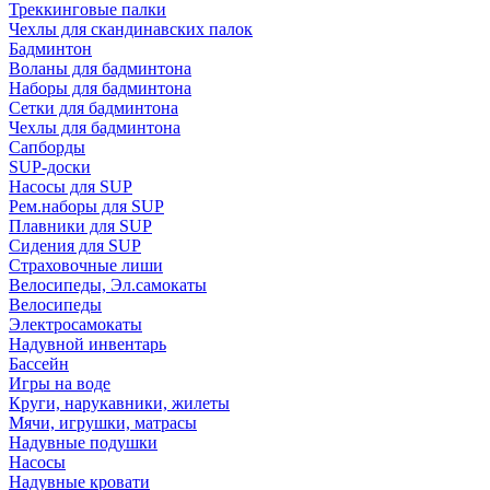
Треккинговые палки
Чехлы для скандинавских палок
Бадминтон
Воланы для бадминтона
Наборы для бадминтона
Сетки для бадминтона
Чехлы для бадминтона
Сапборды
SUP-доски
Насосы для SUP
Рем.наборы для SUP
Плавники для SUP
Сидения для SUP
Страховочные лиши
Велосипеды, Эл.самокаты
Велосипеды
Электросамокаты
Надувной инвентарь
Бассейн
Игры на воде
Круги, нарукавники, жилеты
Мячи, игрушки, матрасы
Надувные подушки
Насосы
Надувные кровати