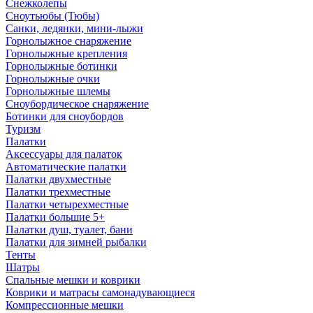
Снежколепы
Сноутьюбы (Тюбы)
Санки, ледянки, мини-лыжи
Горнолыжное снаряжение
Горнолыжные крепления
Горнолыжные ботинки
Горнолыжные очки
Горнолыжные шлемы
Сноубордическое снаряжение
Ботинки для сноубордов
Туризм
Палатки
Аксессуары для палаток
Автоматические палатки
Палатки двухместные
Палатки трехместные
Палатки четырехместные
Палатки большие 5+
Палатки душ, туалет, бани
Палатки для зимней рыбалки
Тенты
Шатры
Спальные мешки и коврики
Коврики и матрасы самонадувающиеся
Компрессионные мешки