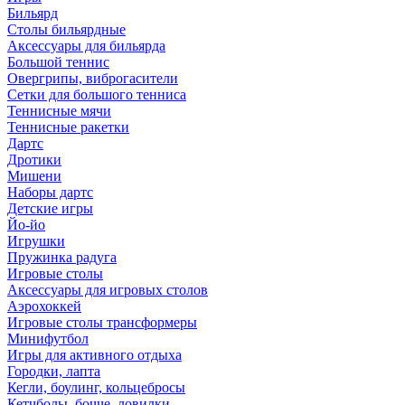
Бильярд
Столы бильярдные
Аксессуары для бильярда
Большой теннис
Овергрипы, виброгасители
Сетки для большого тенниса
Теннисные мячи
Теннисные ракетки
Дартс
Дротики
Мишени
Наборы дартс
Детские игры
Йо-йо
Игрушки
Пружинка радуга
Игровые столы
Аксессуары для игровых столов
Аэрохоккей
Игровые столы трансформеры
Минифутбол
Игры для активного отдыха
Городки, лапта
Кегли, боулинг, кольцебросы
Кетчболы, бочче, ловилки