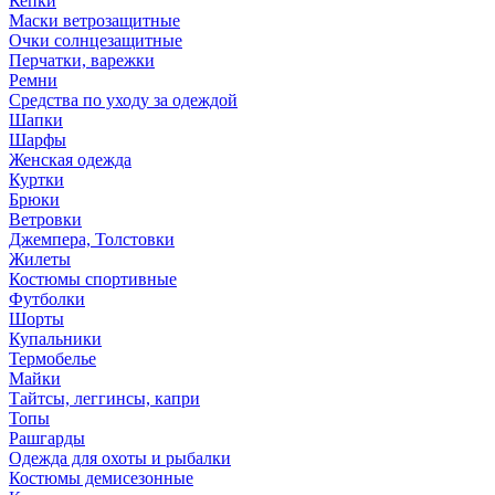
Кепки
Маски ветрозащитные
Очки солнцезащитные
Перчатки, варежки
Ремни
Средства по уходу за одеждой
Шапки
Шарфы
Женская одежда
Куртки
Брюки
Ветровки
Джемпера, Толстовки
Жилеты
Костюмы спортивные
Футболки
Шорты
Купальники
Термобелье
Майки
Тайтсы, леггинсы, капри
Топы
Рашгарды
Одежда для охоты и рыбалки
Костюмы демисезонные