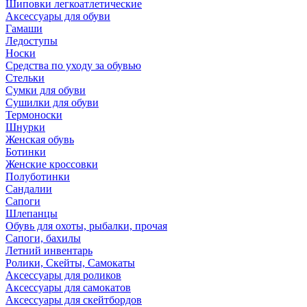
Шиповки легкоатлетические
Аксессуары для обуви
Гамаши
Ледоступы
Носки
Средства по уходу за обувью
Стельки
Сумки для обуви
Сушилки для обуви
Термоноски
Шнурки
Женская обувь
Ботинки
Женские кроссовки
Полуботинки
Сандалии
Сапоги
Шлепанцы
Обувь для охоты, рыбалки, прочая
Сапоги, бахилы
Летний инвентарь
Ролики, Скейты, Самокаты
Аксессуары для роликов
Аксессуары для самокатов
Аксессуары для скейтбордов