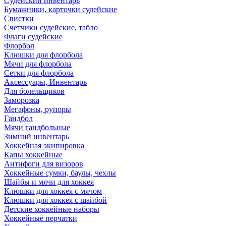
Судейский инвентарь
Бумажники, карточки судейские
Свистки
Счетчики судейские, табло
Флаги судейские
Флорбол
Клюшки для флорбола
Мячи для флорбола
Сетки для флорбола
Аксессуары, Инвентарь
Для болельщиков
Заморозка
Мегафоны, рупоры
Гандбол
Мячи гандбольные
Зимний инвентарь
Хоккейная экипировка
Капы хоккейные
Антифоги для визоров
Хоккейные сумки, баулы, чехлы
Шайбы и мячи для хоккея
Клюшки для хоккея с мячом
Клюшки для хоккея с шайбой
Детские хоккейные наборы
Хоккейные перчатки