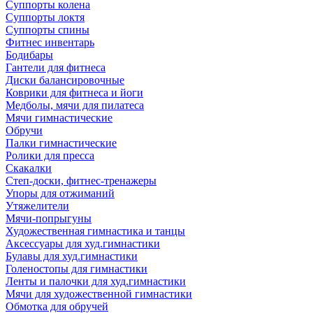
Суппорты колена
Суппорты локтя
Суппорты спины
Фитнес инвентарь
Бодибары
Гантели для фитнеса
Диски балансировочные
Коврики для фитнеса и йоги
Медболы, мячи для пилатеса
Мячи гимнастические
Обручи
Палки гимнастические
Ролики для пресса
Скакалки
Степ-доски, фитнес-тренажеры
Упоры для отжиманий
Утяжелители
Мячи-попрыгуны
Художественная гимнастика и танцы
Аксессуары для худ.гимнастики
Булавы для худ.гимнастики
Голеностопы для гимнастики
Ленты и палочки для худ.гимнастики
Мячи для художественной гимнастики
Обмотка для обручей