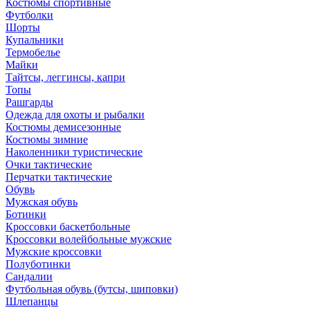
Костюмы спортивные
Футболки
Шорты
Купальники
Термобелье
Майки
Тайтсы, леггинсы, капри
Топы
Рашгарды
Одежда для охоты и рыбалки
Костюмы демисезонные
Костюмы зимние
Наколенники туристические
Очки тактические
Перчатки тактические
Обувь
Мужская обувь
Ботинки
Кроссовки баскетбольные
Кроссовки волейбольные мужские
Мужские кроссовки
Полуботинки
Сандалии
Футбольная обувь (бутсы, шиповки)
Шлепанцы