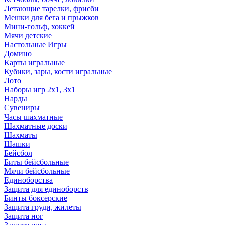
Летающие тарелки, фрисби
Мешки для бега и прыжков
Мини-гольф, хоккей
Мячи детские
Настольные Игры
Домино
Карты игральные
Кубики, зары, кости игральные
Лото
Наборы игр 2х1, 3х1
Нарды
Сувениры
Часы шахматные
Шахматные доски
Шахматы
Шашки
Бейсбол
Биты бейсбольные
Мячи бейсбольные
Единоборства
Защита для единоборств
Бинты боксерские
Защита груди, жилеты
Защита ног