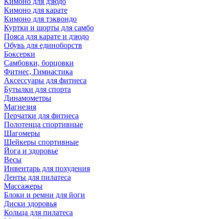
Кимоно для дзюдо
Кимоно для карате
Кимоно для тэквондо
Куртки и шорты для самбо
Пояса для карате и дзюдо
Обувь для единоборств
Боксерки
Самбовки, борцовки
Фитнес, Гимнастика
Аксессуары для фитнеса
Бутылки для спорта
Динамометры
Магнезия
Перчатки для фитнеса
Полотенца спортивные
Шагомеры
Шейкеры спортивные
Йога и здоровье
Весы
Инвентарь для похудения
Ленты для пилатеса
Массажеры
Блоки и ремни для йоги
Диски здоровья
Кольца для пилатеса