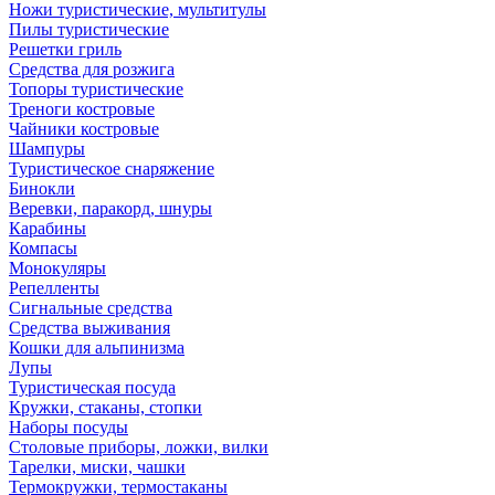
Ножи туристические, мультитулы
Пилы туристические
Решетки гриль
Средства для розжига
Топоры туристические
Треноги костровые
Чайники костровые
Шампуры
Туристическое снаряжение
Бинокли
Веревки, паракорд, шнуры
Карабины
Компасы
Монокуляры
Репелленты
Сигнальные средства
Средства выживания
Кошки для альпинизма
Лупы
Туристическая посуда
Кружки, стаканы, стопки
Наборы посуды
Столовые приборы, ложки, вилки
Тарелки, миски, чашки
Термокружки, термостаканы