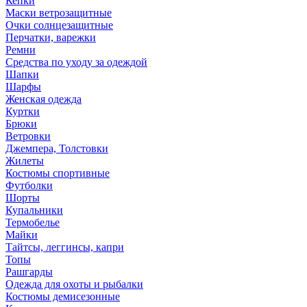
Кепки
Маски ветрозащитные
Очки солнцезащитные
Перчатки, варежки
Ремни
Средства по уходу за одеждой
Шапки
Шарфы
Женская одежда
Куртки
Брюки
Ветровки
Джемпера, Толстовки
Жилеты
Костюмы спортивные
Футболки
Шорты
Купальники
Термобелье
Майки
Тайтсы, леггинсы, капри
Топы
Рашгарды
Одежда для охоты и рыбалки
Костюмы демисезонные