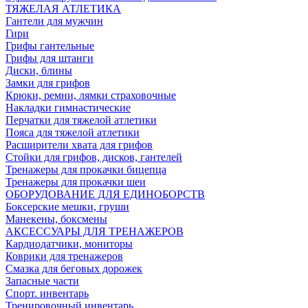
ТЯЖЕЛАЯ АТЛЕТИКА
Гантели для мужчин
Гири
Грифы гантельные
Грифы для штанги
Диски, блины
Замки для грифов
Крюки, ремни, лямки страховочные
Накладки гимнастические
Перчатки для тяжелой атлетики
Пояса для тяжелой атлетики
Расширители хвата для грифов
Стойки для грифов, дисков, гантелей
Тренажеры для прокачки бицепца
Тренажеры для прокачки шеи
ОБОРУДОВАНИЕ ДЛЯ ЕДИНОБОРСТВ
Боксерские мешки, груши
Манекены, боксмены
АКСЕССУАРЫ ДЛЯ ТРЕНАЖЕРОВ
Кардиодатчики, мониторы
Коврики для тренажеров
Смазка для беговых дорожек
Запасные части
Спорт. инвентарь
Тренировочный инвентарь