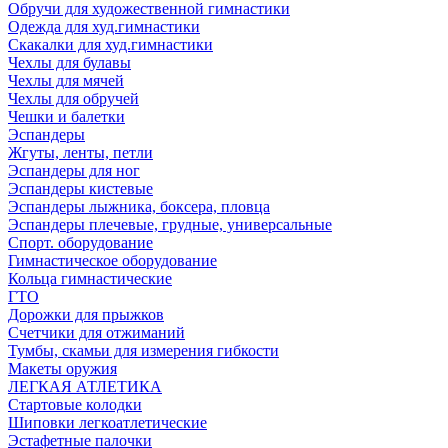
Обручи для художественной гимнастики
Одежда для худ.гимнастики
Скакалки для худ.гимнастики
Чехлы для булавы
Чехлы для мячей
Чехлы для обручей
Чешки и балетки
Эспандеры
Жгуты, ленты, петли
Эспандеры для ног
Эспандеры кистевые
Эспандеры лыжника, боксера, пловца
Эспандеры плечевые, грудные, универсальные
Спорт. оборудование
Гимнастическое оборудование
Кольца гимнастические
ГТО
Дорожки для прыжков
Счетчики для отжиманий
Тумбы, скамьи для измерения гибкости
Макеты оружия
ЛЕГКАЯ АТЛЕТИКА
Стартовые колодки
Шиповки легкоатлетические
Эстафетные палочки