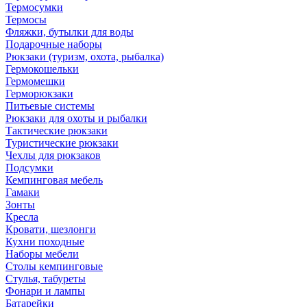
Термосумки
Термосы
Фляжки, бутылки для воды
Подарочные наборы
Рюкзаки (туризм, охота, рыбалка)
Гермокошельки
Гермомешки
Герморюкзаки
Питьевые системы
Рюкзаки для охоты и рыбалки
Тактические рюкзаки
Туристические рюкзаки
Чехлы для рюкзаков
Подсумки
Кемпинговая мебель
Гамаки
Зонты
Кресла
Кровати, шезлонги
Кухни походные
Наборы мебели
Столы кемпинговые
Стулья, табуреты
Фонари и лампы
Батарейки