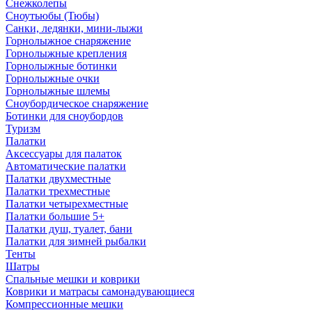
Снежколепы
Сноутьюбы (Тюбы)
Санки, ледянки, мини-лыжи
Горнолыжное снаряжение
Горнолыжные крепления
Горнолыжные ботинки
Горнолыжные очки
Горнолыжные шлемы
Сноубордическое снаряжение
Ботинки для сноубордов
Туризм
Палатки
Аксессуары для палаток
Автоматические палатки
Палатки двухместные
Палатки трехместные
Палатки четырехместные
Палатки большие 5+
Палатки душ, туалет, бани
Палатки для зимней рыбалки
Тенты
Шатры
Спальные мешки и коврики
Коврики и матрасы самонадувающиеся
Компрессионные мешки