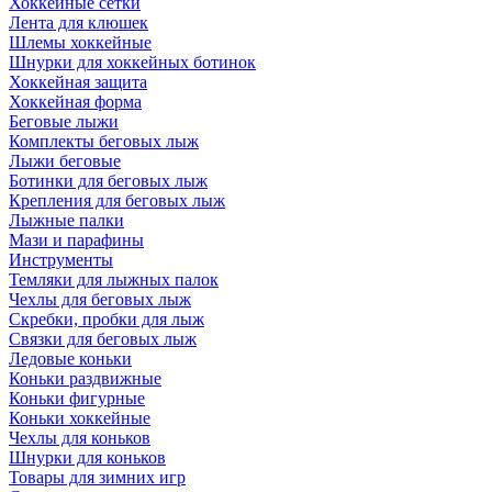
Хоккейные сетки
Лента для клюшек
Шлемы хоккейные
Шнурки для хоккейных ботинок
Хоккейная защита
Хоккейная форма
Беговые лыжи
Комплекты беговых лыж
Лыжи беговые
Ботинки для беговых лыж
Крепления для беговых лыж
Лыжные палки
Мази и парафины
Инструменты
Темляки для лыжных палок
Чехлы для беговых лыж
Скребки, пробки для лыж
Связки для беговых лыж
Ледовые коньки
Коньки раздвижные
Коньки фигурные
Коньки хоккейные
Чехлы для коньков
Шнурки для коньков
Товары для зимних игр