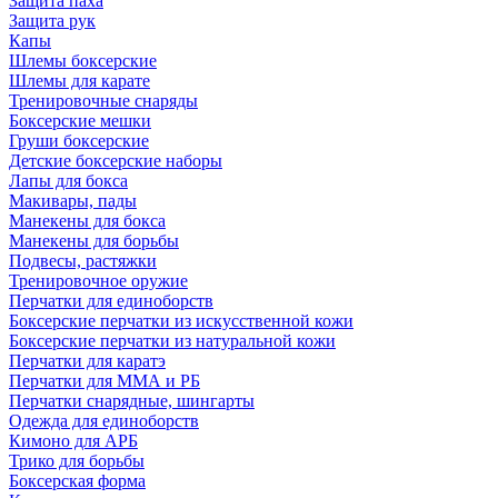
Защита паха
Защита рук
Капы
Шлемы боксерские
Шлемы для карате
Тренировочные снаряды
Боксерские мешки
Груши боксерские
Детские боксерские наборы
Лапы для бокса
Макивары, пады
Манекены для бокса
Манекены для борьбы
Подвесы, растяжки
Тренировочное оружие
Перчатки для единоборств
Боксерские перчатки из искусственной кожи
Боксерские перчатки из натуральной кожи
Перчатки для каратэ
Перчатки для ММА и РБ
Перчатки снарядные, шингарты
Одежда для единоборств
Кимоно для АРБ
Трико для борьбы
Боксерская форма