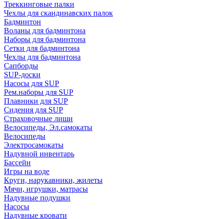
Треккинговые палки
Чехлы для скандинавских палок
Бадминтон
Воланы для бадминтона
Наборы для бадминтона
Сетки для бадминтона
Чехлы для бадминтона
Сапборды
SUP-доски
Насосы для SUP
Рем.наборы для SUP
Плавники для SUP
Сидения для SUP
Страховочные лиши
Велосипеды, Эл.самокаты
Велосипеды
Электросамокаты
Надувной инвентарь
Бассейн
Игры на воде
Круги, нарукавники, жилеты
Мячи, игрушки, матрасы
Надувные подушки
Насосы
Надувные кровати