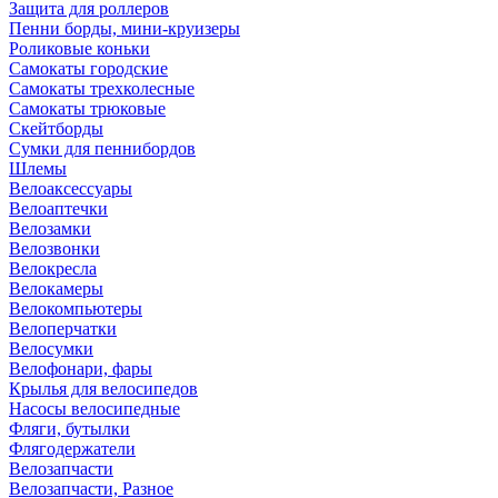
Защита для роллеров
Пенни борды, мини-круизеры
Роликовые коньки
Самокаты городские
Самокаты трехколесные
Самокаты трюковые
Скейтборды
Сумки для пеннибордов
Шлемы
Велоаксессуары
Велоаптечки
Велозамки
Велозвонки
Велокресла
Велокамеры
Велокомпьютеры
Велоперчатки
Велосумки
Велофонари, фары
Крылья для велосипедов
Насосы велосипедные
Фляги, бутылки
Флягодержатели
Велозапчасти
Велозапчасти, Разное