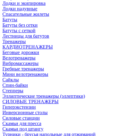
Лодки и экипировка
Лодки надувные
Спасательные жилеты
Батуты
Батуты без сетки
Батуты с сеткой
Лестницы для батутов
Тренажеры
КАРДИОТРЕНАЖЕРЫ
Беговые дорожки
Велотренажеры
Вибромассажеры
Гребные тренажеры
Мини велотренажеры
Сайклы
Спин-байки
Степперы
Эллиптические тренажеры (эллептики)
СИЛОВЫЕ ТРЕНАЖЕРЫ
Гиперэкстензии
Инверсионные столы
Силовые станции
Скамьи для пресса
Скамьи под штангу
Турники - брусья напольные для отжиманий