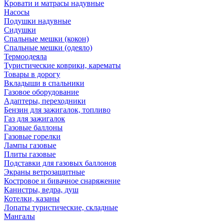
Кровати и матрасы надувные
Насосы
Подушки надувные
Сидушки
Спальные мешки (кокон)
Спальные мешки (одеяло)
Термоодеяла
Туристические коврики, карематы
Товары в дорогу
Вкладыши в спальники
Газовое оборудование
Адаптеры, переходники
Бензин для зажигалок, топливо
Газ для зажигалок
Газовые баллоны
Газовые горелки
Лампы газовые
Плиты газовые
Подставки для газовых баллонов
Экраны ветрозащитные
Костровое и бивачное снаряжение
Канистры, ведра, душ
Котелки, казаны
Лопаты туристические, складные
Мангалы