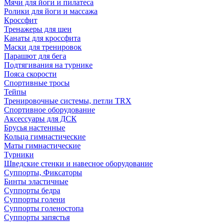
Мячи для йоги и пилатеса
Ролики для йоги и массажа
Кроссфит
Тренажеры для шеи
Канаты для кроссфита
Маски для тренировок
Парашют для бега
Подтягивания на турнике
Пояса скорости
Спортивные тросы
Тейпы
Тренировочные системы, петли TRX
Спортивное оборудование
Аксессуары для ДСК
Брусья настенные
Кольца гимнастические
Маты гимнастические
Турники
Шведские стенки и навесное оборудование
Суппорты, Фиксаторы
Бинты эластичные
Суппорты бедра
Суппорты голени
Суппорты голеностопа
Суппорты запястья