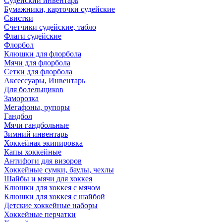
Судейский инвентарь
Бумажники, карточки судейские
Свистки
Счетчики судейские, табло
Флаги судейские
Флорбол
Клюшки для флорбола
Мячи для флорбола
Сетки для флорбола
Аксессуары, Инвентарь
Для болельщиков
Заморозка
Мегафоны, рупоры
Гандбол
Мячи гандбольные
Зимний инвентарь
Хоккейная экипировка
Капы хоккейные
Антифоги для визоров
Хоккейные сумки, баулы, чехлы
Шайбы и мячи для хоккея
Клюшки для хоккея с мячом
Клюшки для хоккея с шайбой
Детские хоккейные наборы
Хоккейные перчатки