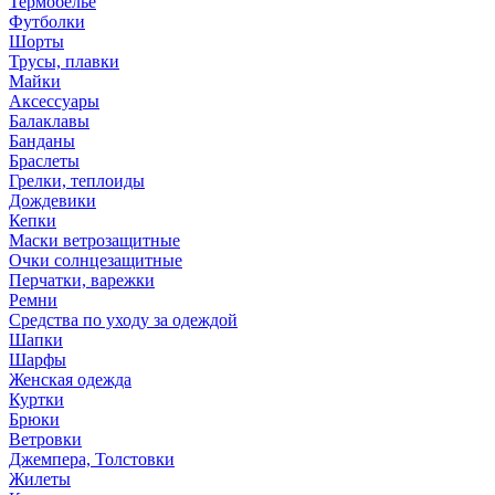
Термобелье
Футболки
Шорты
Трусы, плавки
Майки
Аксессуары
Балаклавы
Банданы
Браслеты
Грелки, теплоиды
Дождевики
Кепки
Маски ветрозащитные
Очки солнцезащитные
Перчатки, варежки
Ремни
Средства по уходу за одеждой
Шапки
Шарфы
Женская одежда
Куртки
Брюки
Ветровки
Джемпера, Толстовки
Жилеты