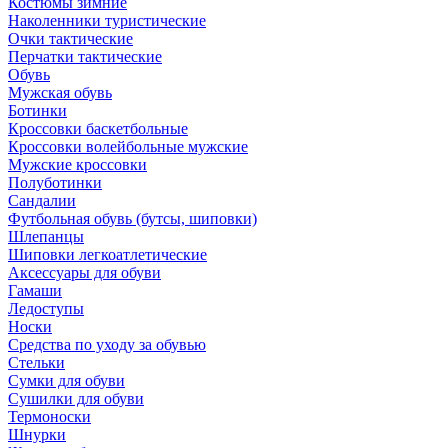
Костюмы зимние
Наколенники туристические
Очки тактические
Перчатки тактические
Обувь
Мужская обувь
Ботинки
Кроссовки баскетбольные
Кроссовки волейбольные мужские
Мужские кроссовки
Полуботинки
Сандалии
Футбольная обувь (бутсы, шиповки)
Шлепанцы
Шиповки легкоатлетические
Аксессуары для обуви
Гамаши
Ледоступы
Носки
Средства по уходу за обувью
Стельки
Сумки для обуви
Сушилки для обуви
Термоноски
Шнурки