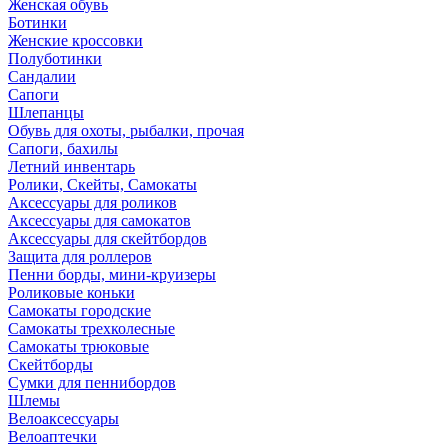
Женская обувь
Ботинки
Женские кроссовки
Полуботинки
Сандалии
Сапоги
Шлепанцы
Обувь для охоты, рыбалки, прочая
Сапоги, бахилы
Летний инвентарь
Ролики, Скейты, Самокаты
Аксессуары для роликов
Аксессуары для самокатов
Аксессуары для скейтбордов
Защита для роллеров
Пенни борды, мини-круизеры
Роликовые коньки
Самокаты городские
Самокаты трехколесные
Самокаты трюковые
Скейтборды
Сумки для пеннибордов
Шлемы
Велоаксессуары
Велоаптечки