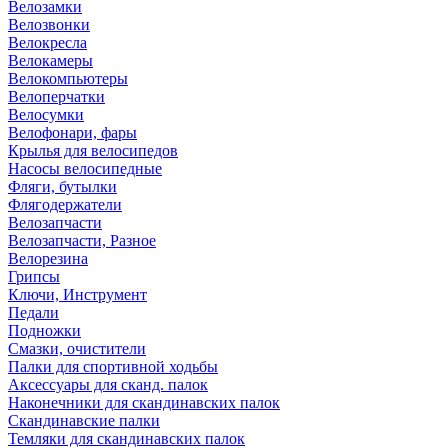
Велозамки
Велозвонки
Велокресла
Велокамеры
Велокомпьютеры
Велоперчатки
Велосумки
Велофонари, фары
Крылья для велосипедов
Насосы велосипедные
Фляги, бутылки
Флягодержатели
Велозапчасти
Велозапчасти, Разное
Велорезина
Грипсы
Ключи, Инструмент
Педали
Подножки
Смазки, очистители
Палки для спортивной ходьбы
Аксессуары для сканд. палок
Наконечники для скандинавских палок
Скандинавские палки
Темляки для скандинавских палок