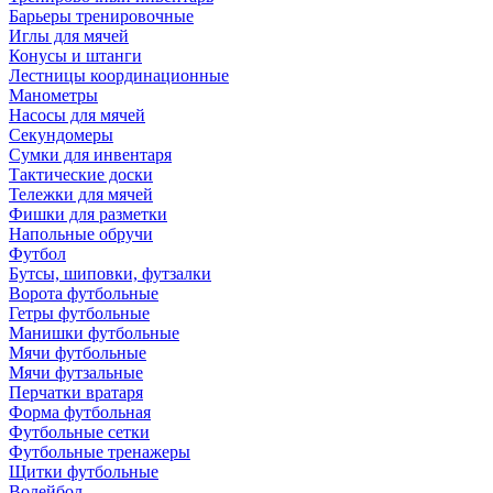
Барьеры тренировочные
Иглы для мячей
Конусы и штанги
Лестницы координационные
Манометры
Насосы для мячей
Секундомеры
Сумки для инвентаря
Тактические доски
Тележки для мячей
Фишки для разметки
Напольные обручи
Футбол
Бутсы, шиповки, футзалки
Ворота футбольные
Гетры футбольные
Манишки футбольные
Мячи футбольные
Мячи футзальные
Перчатки вратаря
Форма футбольная
Футбольные сетки
Футбольные тренажеры
Щитки футбольные
Волейбол