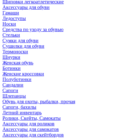
Шиповки легкоатлетические
Аксессуары для обуви
Гамаши
Ледоступы
Носки
Средства по уходу за обувью
Стельки
Сумки для обуви
Сушилки для обуви
Термоноски
Шнурки
Женская обувь
Ботинки
Женские кроссовки
Полуботинки
Сандалии
Сапоги
Шлепанцы
Обувь для охоты, рыбалки, прочая
Сапоги, бахилы
Летний инвентарь
Ролики, Скейты, Самокаты
Аксессуары для роликов
Аксессуары для самокатов
Аксессуары для скейтбордов