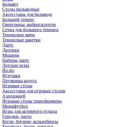
Бильярд
Столы бильярдные
Аксессуары для бильярда
Большой теннис
Овергрипы, виброгасители
Сетки для большого тенниса
Теннисные мячи
Теннисные ракетки
Дартс
Дротики
Мишени
Наборы дартс
Детские игры
Йо-йо
Игрушки
Пружинка радуга
Игровые столы
Аксессуары для игровых столов
Аэрохоккей
Игровые столы трансформеры
Минифутбол
Игры для активного отдыха
Городки, лапта
Кегли, боулинг, кольцебросы
Кетчболы, бочче, ловилки