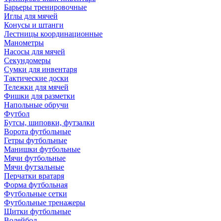
Барьеры тренировочные
Иглы для мячей
Конусы и штанги
Лестницы координационные
Манометры
Насосы для мячей
Секундомеры
Сумки для инвентаря
Тактические доски
Тележки для мячей
Фишки для разметки
Напольные обручи
Футбол
Бутсы, шиповки, футзалки
Ворота футбольные
Гетры футбольные
Манишки футбольные
Мячи футбольные
Мячи футзальные
Перчатки вратаря
Форма футбольная
Футбольные сетки
Футбольные тренажеры
Щитки футбольные
Волейбол