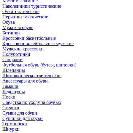
Костюмы зимние
Наколенники туристические
Очки тактические
Перчатки тактические
Обувь
Мужская обувь
Ботинки
Кроссовки баскетбольные
Кроссовки волейбольные мужские
Мужские кроссовки
Полуботинки
Сандалии
Футбольная обувь (бутсы, шиповки)
Шлепанцы
Шиповки легкоатлетические
Аксессуары для обуви
Гамаши
Ледоступы
Носки
Средства по уходу за обувью
Стельки
Сумки для обуви
Сушилки для обуви
Термоноски
Шнурки