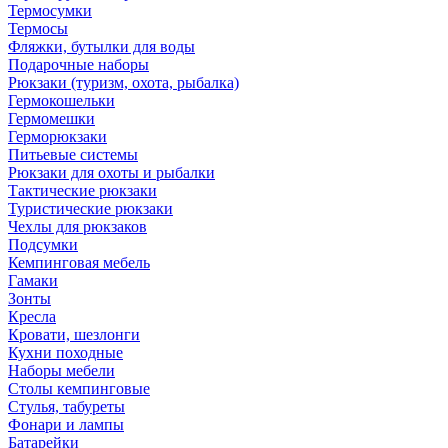
Термосумки
Термосы
Фляжки, бутылки для воды
Подарочные наборы
Рюкзаки (туризм, охота, рыбалка)
Гермокошельки
Гермомешки
Герморюкзаки
Питьевые системы
Рюкзаки для охоты и рыбалки
Тактические рюкзаки
Туристические рюкзаки
Чехлы для рюкзаков
Подсумки
Кемпинговая мебель
Гамаки
Зонты
Кресла
Кровати, шезлонги
Кухни походные
Наборы мебели
Столы кемпинговые
Стулья, табуреты
Фонари и лампы
Батарейки