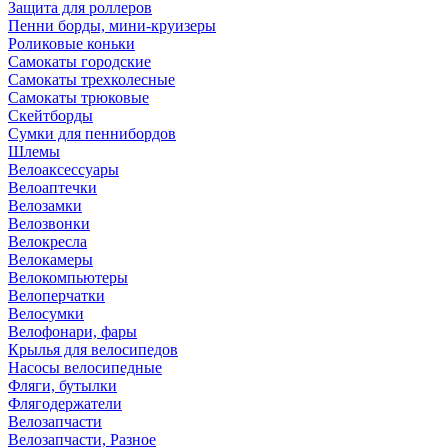
Защита для роллеров
Пенни борды, мини-круизеры
Роликовые коньки
Самокаты городские
Самокаты трехколесные
Самокаты трюковые
Скейтборды
Сумки для пеннибордов
Шлемы
Велоаксессуары
Велоаптечки
Велозамки
Велозвонки
Велокресла
Велокамеры
Велокомпьютеры
Велоперчатки
Велосумки
Велофонари, фары
Крылья для велосипедов
Насосы велосипедные
Фляги, бутылки
Флягодержатели
Велозапчасти
Велозапчасти, Разное