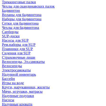
Треккинговые палки
Чехлы для скандинавских палок
Бадминтон
Воланы для бадминтона
Наборы для бадминтона
Сетки для бадминтона
Чехлы для бадминтона
Сапборды
SUP-доски
Насосы для SUP
Рем.наборы для SUP
Плавники для SUP
Сидения для SUP
Страховочные лиши
Велосипеды, Эл.самокаты
Велосипеды
Электросамокаты
Надувной инвентарь
Бассейн
Игры на воде
Круги, нарукавники, жилеты
Мячи, игрушки, матрасы
Надувные подушки
Насосы
Надувные кровати