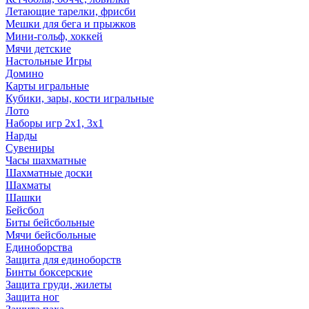
Летающие тарелки, фрисби
Мешки для бега и прыжков
Мини-гольф, хоккей
Мячи детские
Настольные Игры
Домино
Карты игральные
Кубики, зары, кости игральные
Лото
Наборы игр 2х1, 3х1
Нарды
Сувениры
Часы шахматные
Шахматные доски
Шахматы
Шашки
Бейсбол
Биты бейсбольные
Мячи бейсбольные
Единоборства
Защита для единоборств
Бинты боксерские
Защита груди, жилеты
Защита ног