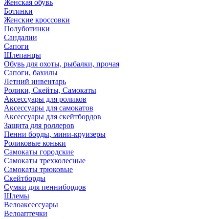
Женская обувь
Ботинки
Женские кроссовки
Полуботинки
Сандалии
Сапоги
Шлепанцы
Обувь для охоты, рыбалки, прочая
Сапоги, бахилы
Летний инвентарь
Ролики, Скейты, Самокаты
Аксессуары для роликов
Аксессуары для самокатов
Аксессуары для скейтбордов
Защита для роллеров
Пенни борды, мини-круизеры
Роликовые коньки
Самокаты городские
Самокаты трехколесные
Самокаты трюковые
Скейтборды
Сумки для пеннибордов
Шлемы
Велоаксессуары
Велоаптечки