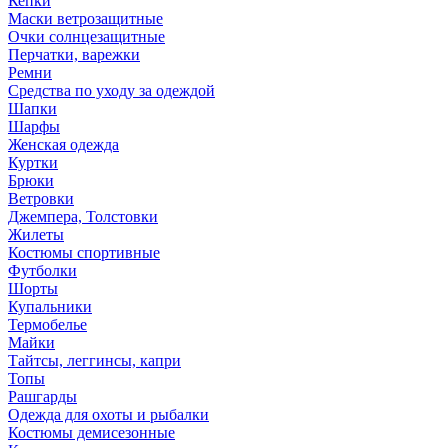
Кепки
Маски ветрозащитные
Очки солнцезащитные
Перчатки, варежки
Ремни
Средства по уходу за одеждой
Шапки
Шарфы
Женская одежда
Куртки
Брюки
Ветровки
Джемпера, Толстовки
Жилеты
Костюмы спортивные
Футболки
Шорты
Купальники
Термобелье
Майки
Тайтсы, леггинсы, капри
Топы
Рашгарды
Одежда для охоты и рыбалки
Костюмы демисезонные