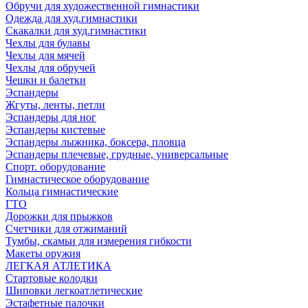
Обручи для художественной гимнастики
Одежда для худ.гимнастики
Скакалки для худ.гимнастики
Чехлы для булавы
Чехлы для мячей
Чехлы для обручей
Чешки и балетки
Эспандеры
Жгуты, ленты, петли
Эспандеры для ног
Эспандеры кистевые
Эспандеры лыжника, боксера, пловца
Эспандеры плечевые, грудные, универсальные
Спорт. оборудование
Гимнастическое оборудование
Кольца гимнастические
ГТО
Дорожки для прыжков
Счетчики для отжиманий
Тумбы, скамьи для измерения гибкости
Макеты оружия
ЛЕГКАЯ АТЛЕТИКА
Стартовые колодки
Шиповки легкоатлетические
Эстафетные палочки