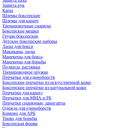
Защита паха
Защита рук
Капы
Шлемы боксерские
Шлемы для карате
Тренировочные снаряды
Боксерские мешки
Груши боксерские
Детские боксерские наборы
Лапы для бокса
Макивары, пады
Манекены для бокса
Манекены для борьбы
Подвесы, растяжки
Тренировочное оружие
Перчатки для единоборств
Боксерские перчатки из искусственной кожи
Боксерские перчатки из натуральной кожи
Перчатки для каратэ
Перчатки для ММА и РБ
Перчатки снарядные, шингарты
Одежда для единоборств
Кимоно для АРБ
Трико для борьбы
Боксерская форма