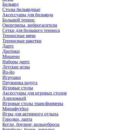
Бильярд
Столы бильярдные
Аксессуары для бильярда
Большой теннис
Овергрипы, виброгасители
Сетки для большого тенниса
Теннисные мячи
Теннисные ракетки
Дартс
Дротики
Мишени
Наборы дартс
Детские игры
Йо-йо
Игрушки
Пружинка радуга
Игровые столы
Аксессуары для игровых столов
Аэрохоккей
Игровые столы трансформеры
Минифутбол
Игры для активного отдыха
Городки, лапта
Кегли, боулинг, кольцебросы
Кетчболы, бочче, ловилки