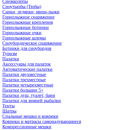
Снежколепы
Сноутьюбы (Тюбы)
Санки, ледянки, мини-лыжи
Горнолыжное снаряжение
Горнолыжные крепления
Горнолыжные ботинки
Горнолыжные очки
Горнолыжные шлемы
Сноубордическое снаряжение
Ботинки для сноубордов
Туризм
Палатки
Аксессуары для палаток
Автоматические палатки
Палатки двухместные
Палатки трехместные
Палатки четырехместные
Палатки большие 5+
Палатки душ, туалет, бани
Палатки для зимней рыбалки
Тенты
Шатры
Спальные мешки и коврики
Коврики и матрасы самонадувающиеся
Компрессионные мешки