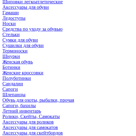
Шиповки легкоатлетические
Аксессуары для обуви
Гамаши
Ледоступы
Носки
Средства по уходу за обувью
Стельки
Сумки для обуви
Сушилки для обуви
Термоноски
Шнурки
Женская обувь
Ботинки
Женские кроссовки
Полуботинки
Сандалии
Сапоги
Шлепанцы
Обувь для охоты, рыбалки, прочая
Сапоги, бахилы
Летний инвентарь
Ролики, Скейты, Самокаты
Аксессуары для роликов
Аксессуары для самокатов
Аксессуары для скейтбордов