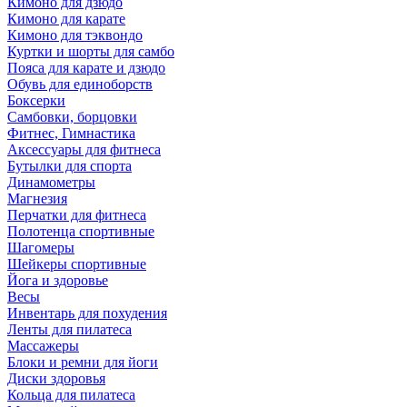
Кимоно для дзюдо
Кимоно для карате
Кимоно для тэквондо
Куртки и шорты для самбо
Пояса для карате и дзюдо
Обувь для единоборств
Боксерки
Самбовки, борцовки
Фитнес, Гимнастика
Аксессуары для фитнеса
Бутылки для спорта
Динамометры
Магнезия
Перчатки для фитнеса
Полотенца спортивные
Шагомеры
Шейкеры спортивные
Йога и здоровье
Весы
Инвентарь для похудения
Ленты для пилатеса
Массажеры
Блоки и ремни для йоги
Диски здоровья
Кольца для пилатеса