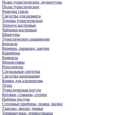
Ножи туристические, мультитулы
Пилы туристические
Решетки гриль
Средства для розжига
Топоры туристические
Треноги костровые
Чайники костровые
Шампуры
Туристическое снаряжение
Бинокли
Веревки, паракорд, шнуры
Карабины
Компасы
Монокуляры
Репелленты
Сигнальные средства
Средства выживания
Кошки для альпинизма
Лупы
Туристическая посуда
Кружки, стаканы, стопки
Наборы посуды
Столовые приборы, ложки, вилки
Тарелки, миски, чашки
Термокружки, термостаканы