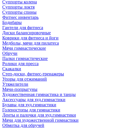
Суппорты колена
Суппорты локтя
Суппорты спины
Фитнес инвентарь
Бодибары
Гантели для фитнеса
Диски балансировочные
Коврики для фитнеса и йоги
Медболы, мячи для пилатеса
Мячи гимнастические
Обручи
Палки гимнастические
Ролики для пресса
Скакалки
Степ-доски, фитнес-тренажеры
Упоры для отжиманий
Утяжелители
Мячи-попрыгуны
Художественная гимнастика и танцы
Аксессуары для худ.гимнастики
Булавы для худ.гимнастики
Голеностопы для гимнастики
Ленты и палочки для худ.гимнастики
Мячи для художественной гимнастики
Обмотка для обручей