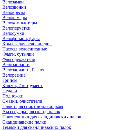
Велозамки
Велозвонки
Велокресла
Велокамеры
Велокомпьютеры
Велоперчатки
Велосумки
Велофонари, фары
Крылья для велосипедов
Насосы велосипедные
Фляги, бутылки
Флягодержатели
Велозапчасти
Велозапчасти, Разное
Велорезина
Грипсы
Ключи, Инструмент
Педали
Подножки
Смазки, очистители
Палки для спортивной ходьбы
Аксессуары для сканд. палок
Наконечники для скандинавских палок
Скандинавские палки
Темляки для скандинавских палок