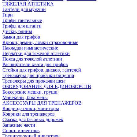
ТЯЖЕЛАЯ АТЛЕТИКА
Гантели для мужчин
Гири
Грифы гантельные
Грифы для штанги
Диски, блины
Замки для грифов
Крюки, ремни, лямки страховочные
Накладки гимнастические
Перчатки для тяжелой атлетики
Пояса для тяжелой атлетики
Расширители хвата для грифов
Стойки для грифов, дисков, гантелей
Тренажеры для прокачки бицепца
Тренажеры для прокачки шеи
ОБОРУДОВАНИЕ ДЛЯ ЕДИНОБОРСТВ
Боксерские мешки, груши
Манекены, боксмены
АКСЕССУАРЫ ДЛЯ ТРЕНАЖЕРОВ
Кардиодатчики, мониторы
Коврики для тренажеров
Смазка для беговых дорожек
Запасные части
Спорт. инвентарь
Тренировочный инвентарь