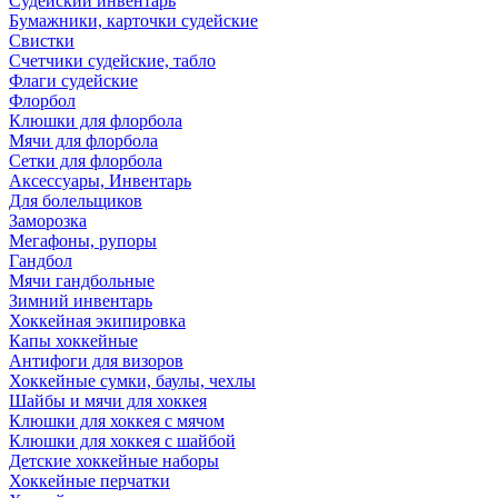
Судейский инвентарь
Бумажники, карточки судейские
Свистки
Счетчики судейские, табло
Флаги судейские
Флорбол
Клюшки для флорбола
Мячи для флорбола
Сетки для флорбола
Аксессуары, Инвентарь
Для болельщиков
Заморозка
Мегафоны, рупоры
Гандбол
Мячи гандбольные
Зимний инвентарь
Хоккейная экипировка
Капы хоккейные
Антифоги для визоров
Хоккейные сумки, баулы, чехлы
Шайбы и мячи для хоккея
Клюшки для хоккея с мячом
Клюшки для хоккея с шайбой
Детские хоккейные наборы
Хоккейные перчатки