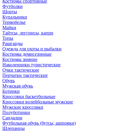
Костюмы спортивные
Футболки
Шорты
Купальники
Термобелье
Майки
Тайтсы, леггинсы, капри
Топы
Рашгарды
Одежда для охоты и рыбалки
Костюмы демисезонные
Костюмы зимние
Наколенники туристические
Очки тактические
Перчатки тактические
Обувь
Мужская обувь
Ботинки
Кроссовки баскетбольные
Кроссовки волейбольные мужские
Мужские кроссовки
Полуботинки
Сандалии
Футбольная обувь (бутсы, шиповки)
Шлепанцы