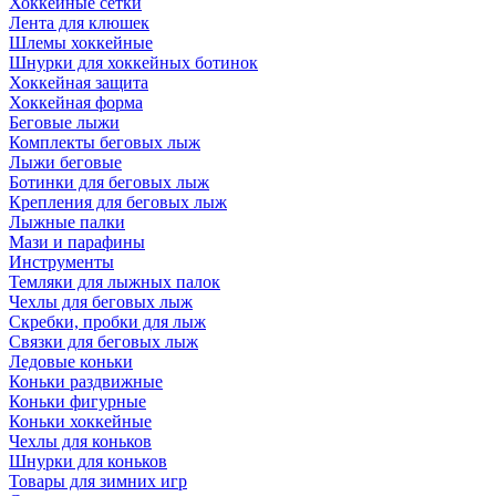
Хоккейные сетки
Лента для клюшек
Шлемы хоккейные
Шнурки для хоккейных ботинок
Хоккейная защита
Хоккейная форма
Беговые лыжи
Комплекты беговых лыж
Лыжи беговые
Ботинки для беговых лыж
Крепления для беговых лыж
Лыжные палки
Мази и парафины
Инструменты
Темляки для лыжных палок
Чехлы для беговых лыж
Скребки, пробки для лыж
Связки для беговых лыж
Ледовые коньки
Коньки раздвижные
Коньки фигурные
Коньки хоккейные
Чехлы для коньков
Шнурки для коньков
Товары для зимних игр