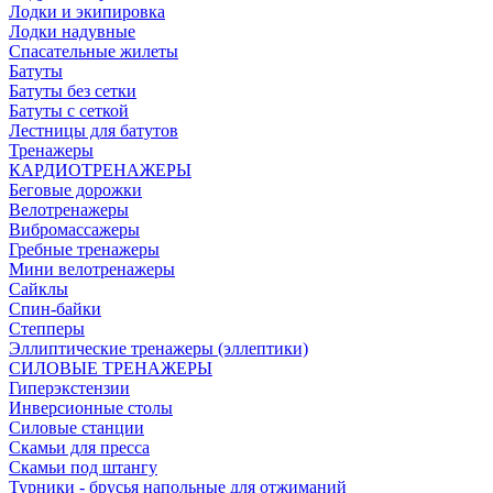
Лодки и экипировка
Лодки надувные
Спасательные жилеты
Батуты
Батуты без сетки
Батуты с сеткой
Лестницы для батутов
Тренажеры
КАРДИОТРЕНАЖЕРЫ
Беговые дорожки
Велотренажеры
Вибромассажеры
Гребные тренажеры
Мини велотренажеры
Сайклы
Спин-байки
Степперы
Эллиптические тренажеры (эллептики)
СИЛОВЫЕ ТРЕНАЖЕРЫ
Гиперэкстензии
Инверсионные столы
Силовые станции
Скамьи для пресса
Скамьи под штангу
Турники - брусья напольные для отжиманий