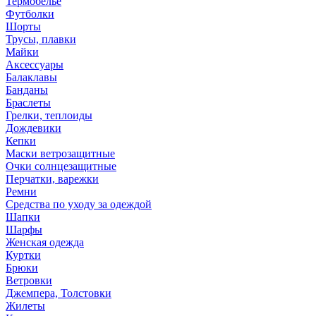
Термобелье
Футболки
Шорты
Трусы, плавки
Майки
Аксессуары
Балаклавы
Банданы
Браслеты
Грелки, теплоиды
Дождевики
Кепки
Маски ветрозащитные
Очки солнцезащитные
Перчатки, варежки
Ремни
Средства по уходу за одеждой
Шапки
Шарфы
Женская одежда
Куртки
Брюки
Ветровки
Джемпера, Толстовки
Жилеты