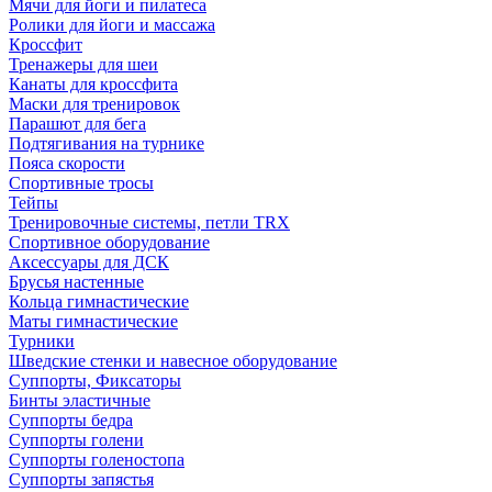
Мячи для йоги и пилатеса
Ролики для йоги и массажа
Кроссфит
Тренажеры для шеи
Канаты для кроссфита
Маски для тренировок
Парашют для бега
Подтягивания на турнике
Пояса скорости
Спортивные тросы
Тейпы
Тренировочные системы, петли TRX
Спортивное оборудование
Аксессуары для ДСК
Брусья настенные
Кольца гимнастические
Маты гимнастические
Турники
Шведские стенки и навесное оборудование
Суппорты, Фиксаторы
Бинты эластичные
Суппорты бедра
Суппорты голени
Суппорты голеностопа
Суппорты запястья