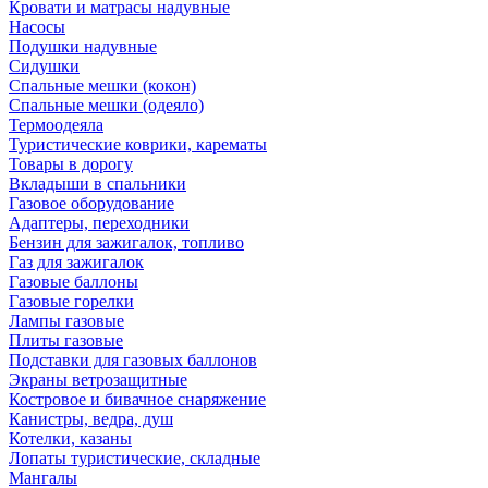
Кровати и матрасы надувные
Насосы
Подушки надувные
Сидушки
Спальные мешки (кокон)
Спальные мешки (одеяло)
Термоодеяла
Туристические коврики, карематы
Товары в дорогу
Вкладыши в спальники
Газовое оборудование
Адаптеры, переходники
Бензин для зажигалок, топливо
Газ для зажигалок
Газовые баллоны
Газовые горелки
Лампы газовые
Плиты газовые
Подставки для газовых баллонов
Экраны ветрозащитные
Костровое и бивачное снаряжение
Канистры, ведра, душ
Котелки, казаны
Лопаты туристические, складные
Мангалы