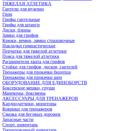
ТЯЖЕЛАЯ АТЛЕТИКА
Гантели для мужчин
Гири
Грифы гантельные
Грифы для штанги
Диски, блины
Замки для грифов
Крюки, ремни, лямки страховочные
Накладки гимнастические
Перчатки для тяжелой атлетики
Пояса для тяжелой атлетики
Расширители хвата для грифов
Стойки для грифов, дисков, гантелей
Тренажеры для прокачки бицепца
Тренажеры для прокачки шеи
ОБОРУДОВАНИЕ ДЛЯ ЕДИНОБОРСТВ
Боксерские мешки, груши
Манекены, боксмены
АКСЕССУАРЫ ДЛЯ ТРЕНАЖЕРОВ
Кардиодатчики, мониторы
Коврики для тренажеров
Смазка для беговых дорожек
Запасные части
Спорт. инвентарь
Тренировочный инвентарь