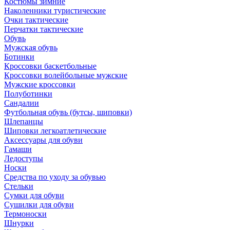
Костюмы зимние
Наколенники туристические
Очки тактические
Перчатки тактические
Обувь
Мужская обувь
Ботинки
Кроссовки баскетбольные
Кроссовки волейбольные мужские
Мужские кроссовки
Полуботинки
Сандалии
Футбольная обувь (бутсы, шиповки)
Шлепанцы
Шиповки легкоатлетические
Аксессуары для обуви
Гамаши
Ледоступы
Носки
Средства по уходу за обувью
Стельки
Сумки для обуви
Сушилки для обуви
Термоноски
Шнурки