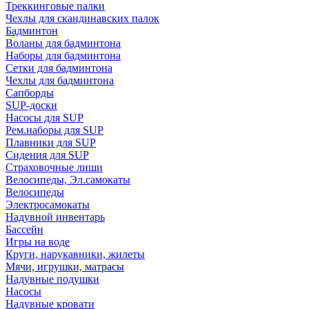
Треккинговые палки
Чехлы для скандинавских палок
Бадминтон
Воланы для бадминтона
Наборы для бадминтона
Сетки для бадминтона
Чехлы для бадминтона
Сапборды
SUP-доски
Насосы для SUP
Рем.наборы для SUP
Плавники для SUP
Сидения для SUP
Страховочные лиши
Велосипеды, Эл.самокаты
Велосипеды
Электросамокаты
Надувной инвентарь
Бассейн
Игры на воде
Круги, нарукавники, жилеты
Мячи, игрушки, матрасы
Надувные подушки
Насосы
Надувные кровати