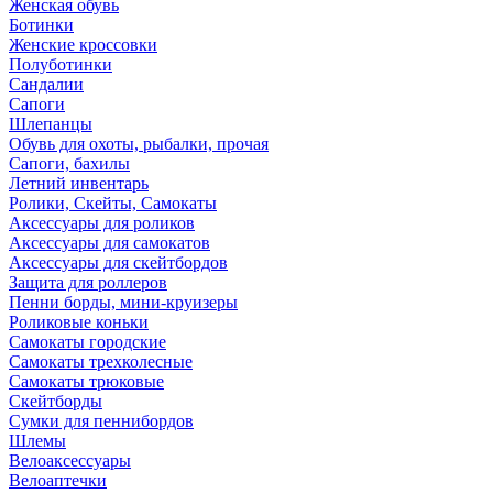
Женская обувь
Ботинки
Женские кроссовки
Полуботинки
Сандалии
Сапоги
Шлепанцы
Обувь для охоты, рыбалки, прочая
Сапоги, бахилы
Летний инвентарь
Ролики, Скейты, Самокаты
Аксессуары для роликов
Аксессуары для самокатов
Аксессуары для скейтбордов
Защита для роллеров
Пенни борды, мини-круизеры
Роликовые коньки
Самокаты городские
Самокаты трехколесные
Самокаты трюковые
Скейтборды
Сумки для пеннибордов
Шлемы
Велоаксессуары
Велоаптечки