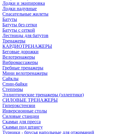
Лодки и экипировка
Лодки надувные
Спасательные жилеты
Батуты
Батуты без сетки
Батуты с сеткой
Лестницы для батутов
Тренажеры
КАРДИОТРЕНАЖЕРЫ
Беговые дорожки
Велотренажеры
Вибромассажеры
Гребные тренажеры
Мини велотренажеры
Сайклы
Спин-байки
Степперы
Эллиптические тренажеры (эллептики)
СИЛОВЫЕ ТРЕНАЖЕРЫ
Гиперэкстензии
Инверсионные столы
Силовые станции
Скамьи для пресса
Скамьи под штангу
Турники - брусья напольные для отжиманий