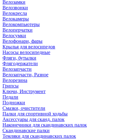
Велозамки
Велозвонки
Велокресла
Велокамеры
Велокомпьютеры
Велоперчатки
Велосумки
Велофонари, фары
Крылья для велосипедов
Насосы велосипедные
Фляги, бутылки
Флягодержатели
Велозапчасти
Велозапчасти, Разное
Велорезина
Грипсы
Ключи, Инструмент
Педали
Подножки
Смазки, очистители
Палки для спортивной ходьбы
Аксессуары для сканд. палок
Наконечники для скандинавских палок
Скандинавские палки
Темляки для скандинавских палок