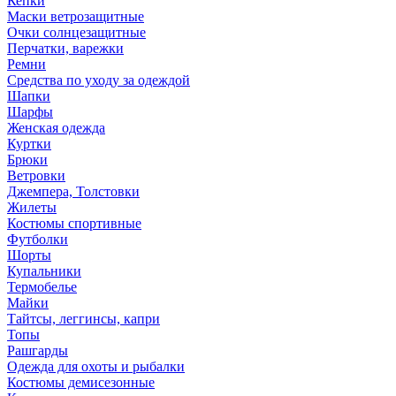
Кепки
Маски ветрозащитные
Очки солнцезащитные
Перчатки, варежки
Ремни
Средства по уходу за одеждой
Шапки
Шарфы
Женская одежда
Куртки
Брюки
Ветровки
Джемпера, Толстовки
Жилеты
Костюмы спортивные
Футболки
Шорты
Купальники
Термобелье
Майки
Тайтсы, леггинсы, капри
Топы
Рашгарды
Одежда для охоты и рыбалки
Костюмы демисезонные