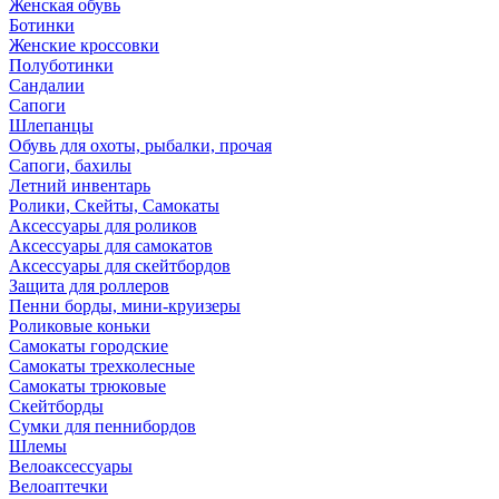
Женская обувь
Ботинки
Женские кроссовки
Полуботинки
Сандалии
Сапоги
Шлепанцы
Обувь для охоты, рыбалки, прочая
Сапоги, бахилы
Летний инвентарь
Ролики, Скейты, Самокаты
Аксессуары для роликов
Аксессуары для самокатов
Аксессуары для скейтбордов
Защита для роллеров
Пенни борды, мини-круизеры
Роликовые коньки
Самокаты городские
Самокаты трехколесные
Самокаты трюковые
Скейтборды
Сумки для пеннибордов
Шлемы
Велоаксессуары
Велоаптечки