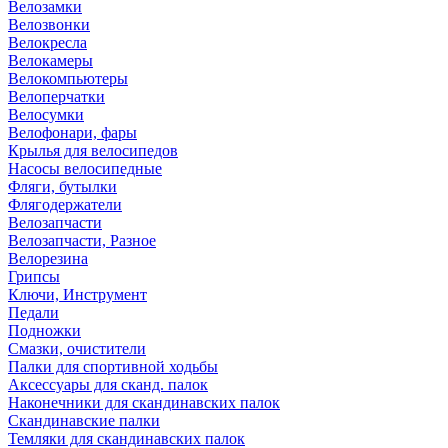
Велозамки
Велозвонки
Велокресла
Велокамеры
Велокомпьютеры
Велоперчатки
Велосумки
Велофонари, фары
Крылья для велосипедов
Насосы велосипедные
Фляги, бутылки
Флягодержатели
Велозапчасти
Велозапчасти, Разное
Велорезина
Грипсы
Ключи, Инструмент
Педали
Подножки
Смазки, очистители
Палки для спортивной ходьбы
Аксессуары для сканд. палок
Наконечники для скандинавских палок
Скандинавские палки
Темляки для скандинавских палок