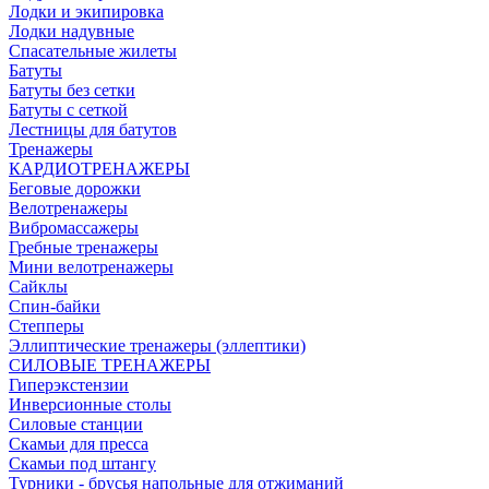
Лодки и экипировка
Лодки надувные
Спасательные жилеты
Батуты
Батуты без сетки
Батуты с сеткой
Лестницы для батутов
Тренажеры
КАРДИОТРЕНАЖЕРЫ
Беговые дорожки
Велотренажеры
Вибромассажеры
Гребные тренажеры
Мини велотренажеры
Сайклы
Спин-байки
Степперы
Эллиптические тренажеры (эллептики)
СИЛОВЫЕ ТРЕНАЖЕРЫ
Гиперэкстензии
Инверсионные столы
Силовые станции
Скамьи для пресса
Скамьи под штангу
Турники - брусья напольные для отжиманий