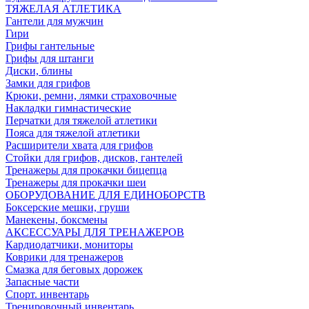
ТЯЖЕЛАЯ АТЛЕТИКА
Гантели для мужчин
Гири
Грифы гантельные
Грифы для штанги
Диски, блины
Замки для грифов
Крюки, ремни, лямки страховочные
Накладки гимнастические
Перчатки для тяжелой атлетики
Пояса для тяжелой атлетики
Расширители хвата для грифов
Стойки для грифов, дисков, гантелей
Тренажеры для прокачки бицепца
Тренажеры для прокачки шеи
ОБОРУДОВАНИЕ ДЛЯ ЕДИНОБОРСТВ
Боксерские мешки, груши
Манекены, боксмены
АКСЕССУАРЫ ДЛЯ ТРЕНАЖЕРОВ
Кардиодатчики, мониторы
Коврики для тренажеров
Смазка для беговых дорожек
Запасные части
Спорт. инвентарь
Тренировочный инвентарь