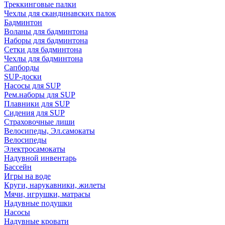
Треккинговые палки
Чехлы для скандинавских палок
Бадминтон
Воланы для бадминтона
Наборы для бадминтона
Сетки для бадминтона
Чехлы для бадминтона
Сапборды
SUP-доски
Насосы для SUP
Рем.наборы для SUP
Плавники для SUP
Сидения для SUP
Страховочные лиши
Велосипеды, Эл.самокаты
Велосипеды
Электросамокаты
Надувной инвентарь
Бассейн
Игры на воде
Круги, нарукавники, жилеты
Мячи, игрушки, матрасы
Надувные подушки
Насосы
Надувные кровати