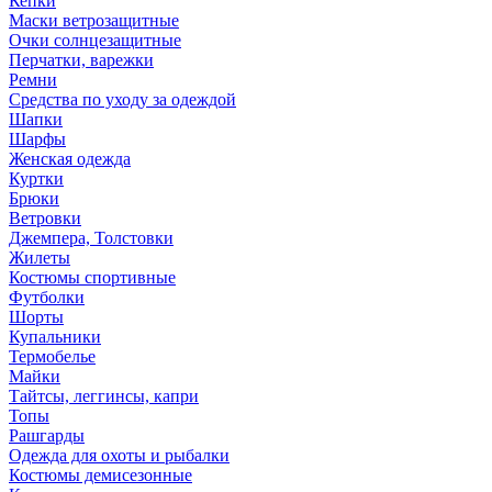
Кепки
Маски ветрозащитные
Очки солнцезащитные
Перчатки, варежки
Ремни
Средства по уходу за одеждой
Шапки
Шарфы
Женская одежда
Куртки
Брюки
Ветровки
Джемпера, Толстовки
Жилеты
Костюмы спортивные
Футболки
Шорты
Купальники
Термобелье
Майки
Тайтсы, леггинсы, капри
Топы
Рашгарды
Одежда для охоты и рыбалки
Костюмы демисезонные