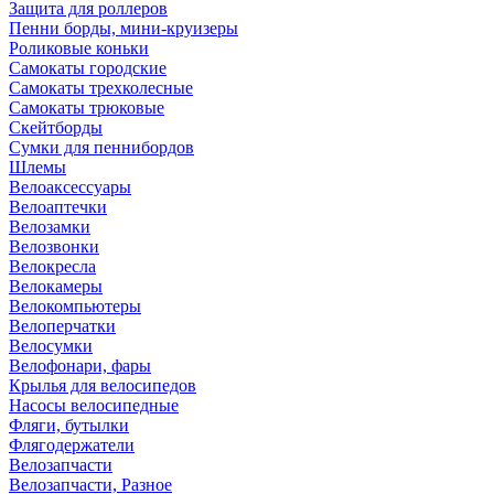
Защита для роллеров
Пенни борды, мини-круизеры
Роликовые коньки
Самокаты городские
Самокаты трехколесные
Самокаты трюковые
Скейтборды
Сумки для пеннибордов
Шлемы
Велоаксессуары
Велоаптечки
Велозамки
Велозвонки
Велокресла
Велокамеры
Велокомпьютеры
Велоперчатки
Велосумки
Велофонари, фары
Крылья для велосипедов
Насосы велосипедные
Фляги, бутылки
Флягодержатели
Велозапчасти
Велозапчасти, Разное