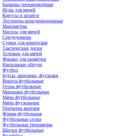
Барьеры тренировочные
Иглы для мячей
Конусы и штанги
Лестницы координационные
Манометры
Насосы для мячей
Секундомеры
Сумки для инвентаря
Тактические доски
Тележки для мячей
Фишки для разметки
Напольные обручи
Футбол
Бутсы, шиповки, футзалки
Ворота футбольные
Гетры футбольные
Манишки футбольные
Мячи футбольные
Мячи футзальные
Перчатки вратаря
Форма футбольная
Футбольные сетки
Футбольные тренажеры
Щитки футбольные
Волейбол