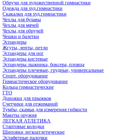
Обручи для художественной гимнастики
Одежда для худ.гимнастики
Скакалки для худ.гимнастики
Чехлы для булавы
Чехлы для мячей
Чехлы для обручей
Чешки и балетки
Эспандеры
Жгуты, ленты, петли
Эспандеры для ног
Эспандеры кистевые
Эспандеры лыжника, боксера, пловца
Эспандеры плечевые, грудные, универсальные
Спорт. оборудование
Гимнастическое оборудование
Кольца гимнастические
ГТО
Дорожки для прыжков
Счетчики для отжиманий
Тумбы, скамьи для измерения гибкости
Макеты оружия
ЛЕГКАЯ АТЛЕТИКА
Стартовые колодки
Шиповки легкоатлетические
Эстафетные палочки