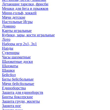
Летающие тарелки, фрисби
Мешки для бега и прыжков
Мини-гольф, хоккей
Мячи детские
Настольные Игры
Домино
Карты игральные
Кубики, зары, кости игральные
Лото
Наборы игр 2х1, 3х1
Нарды
Сувениры
Часы шахматные
Шахматные доски
Шахматы
Шашки
Бейсбол
Биты бейсбольные
Мячи бейсбольные
Единоборства
Защита для единоборств
Бинты боксерские
Защита груди, жилеты
Защита ног