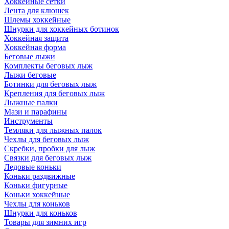
Хоккейные сетки
Лента для клюшек
Шлемы хоккейные
Шнурки для хоккейных ботинок
Хоккейная защита
Хоккейная форма
Беговые лыжи
Комплекты беговых лыж
Лыжи беговые
Ботинки для беговых лыж
Крепления для беговых лыж
Лыжные палки
Мази и парафины
Инструменты
Темляки для лыжных палок
Чехлы для беговых лыж
Скребки, пробки для лыж
Связки для беговых лыж
Ледовые коньки
Коньки раздвижные
Коньки фигурные
Коньки хоккейные
Чехлы для коньков
Шнурки для коньков
Товары для зимних игр