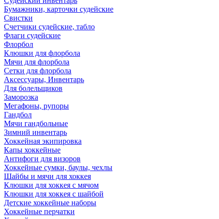
Судейский инвентарь
Бумажники, карточки судейские
Свистки
Счетчики судейские, табло
Флаги судейские
Флорбол
Клюшки для флорбола
Мячи для флорбола
Сетки для флорбола
Аксессуары, Инвентарь
Для болельщиков
Заморозка
Мегафоны, рупоры
Гандбол
Мячи гандбольные
Зимний инвентарь
Хоккейная экипировка
Капы хоккейные
Антифоги для визоров
Хоккейные сумки, баулы, чехлы
Шайбы и мячи для хоккея
Клюшки для хоккея с мячом
Клюшки для хоккея с шайбой
Детские хоккейные наборы
Хоккейные перчатки