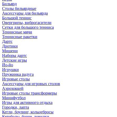
Бильярд
Столы бильярдные
Аксессуары для бильярда
Большой теннис
Овергрипы, виброгасители
Сетки для большого тенниса
Теннисные мячи
Теннисные ракетки
Дартс
Дротики
Мишени
Наборы дартс
Детские игры
Йо-йо
Игрушки
Пружинка радуга
Игровые столы
Аксессуары для игровых столов
Аэрохоккей
Игровые столы трансформеры
Минифутбол
Игры для активного отдыха
Городки, лапта
Кегли, боулинг, кольцебросы
Кетчболы, бочче, ловилки