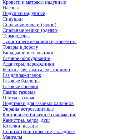
Кровати и матрасы надувные
Насосы
Подушки надувные
Сидушки
Спальные мешки (кокон)
Спальные мешки (одеяло)
Термоодеяла
Туристические коврики, карематы
Товары в дорогу
Вкладыши в спальники
Газовое оборудование
Адаптеры, переходники
Бензин для зажигалок, топливо
Газ для зажигалок
Газовые баллоны
Газовые горелки
Лампы газовые
Плиты газовые
Подставки для газовых баллонов
Экраны ветрозащитные
Костровое и бивачное снаряжение
Канистры, ведра, душ
Котелки, казаны
Лопаты туристические, складные
Мангалы