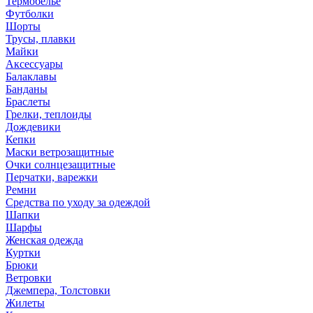
Термобелье
Футболки
Шорты
Трусы, плавки
Майки
Аксессуары
Балаклавы
Банданы
Браслеты
Грелки, теплоиды
Дождевики
Кепки
Маски ветрозащитные
Очки солнцезащитные
Перчатки, варежки
Ремни
Средства по уходу за одеждой
Шапки
Шарфы
Женская одежда
Куртки
Брюки
Ветровки
Джемпера, Толстовки
Жилеты