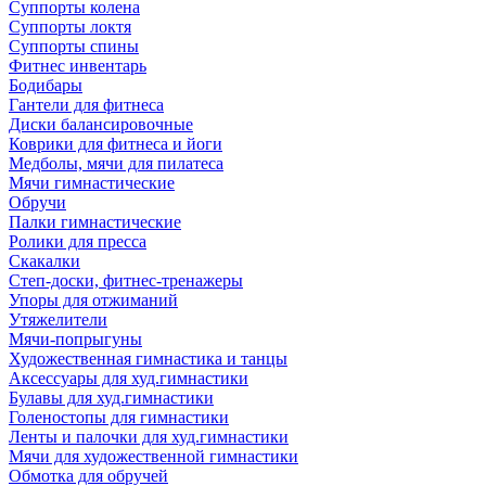
Суппорты колена
Суппорты локтя
Суппорты спины
Фитнес инвентарь
Бодибары
Гантели для фитнеса
Диски балансировочные
Коврики для фитнеса и йоги
Медболы, мячи для пилатеса
Мячи гимнастические
Обручи
Палки гимнастические
Ролики для пресса
Скакалки
Степ-доски, фитнес-тренажеры
Упоры для отжиманий
Утяжелители
Мячи-попрыгуны
Художественная гимнастика и танцы
Аксессуары для худ.гимнастики
Булавы для худ.гимнастики
Голеностопы для гимнастики
Ленты и палочки для худ.гимнастики
Мячи для художественной гимнастики
Обмотка для обручей