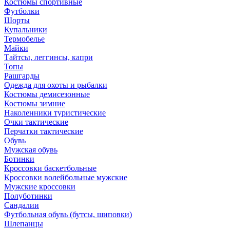
Костюмы спортивные
Футболки
Шорты
Купальники
Термобелье
Майки
Тайтсы, леггинсы, капри
Топы
Рашгарды
Одежда для охоты и рыбалки
Костюмы демисезонные
Костюмы зимние
Наколенники туристические
Очки тактические
Перчатки тактические
Обувь
Мужская обувь
Ботинки
Кроссовки баскетбольные
Кроссовки волейбольные мужские
Мужские кроссовки
Полуботинки
Сандалии
Футбольная обувь (бутсы, шиповки)
Шлепанцы