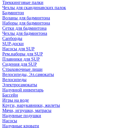
Треккинговые палки
Чехлы для скандинавских палок
Бадминтон
Воланы для бадминтона
Наборы для бадминтона
Сетки для бадминтона
Чехлы для бадминтона
Сапборды
SUP-доски
Насосы для SUP
Рем.наборы для SUP
Плавники для SUP
Сидения для SUP
Страховочные лиши
Велосипеды, Эл.самокаты
Велосипеды
Электросамокаты
Надувной инвентарь
Бассейн
Игры на воде
Круги, нарукавники, жилеты
Мячи, игрушки, матрасы
Надувные подушки
Насосы
Надувные кровати