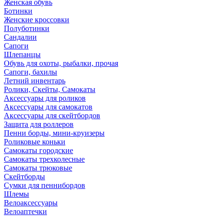
Женская обувь
Ботинки
Женские кроссовки
Полуботинки
Сандалии
Сапоги
Шлепанцы
Обувь для охоты, рыбалки, прочая
Сапоги, бахилы
Летний инвентарь
Ролики, Скейты, Самокаты
Аксессуары для роликов
Аксессуары для самокатов
Аксессуары для скейтбордов
Защита для роллеров
Пенни борды, мини-круизеры
Роликовые коньки
Самокаты городские
Самокаты трехколесные
Самокаты трюковые
Скейтборды
Сумки для пеннибордов
Шлемы
Велоаксессуары
Велоаптечки