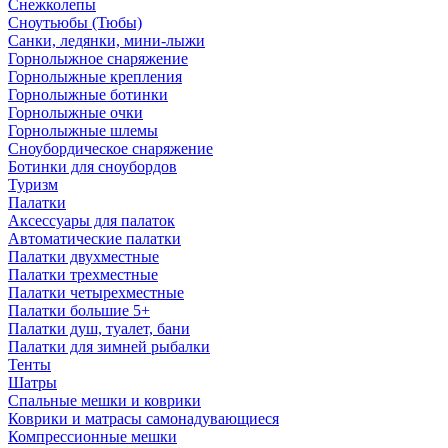
Снежколепы
Сноутьюбы (Тюбы)
Санки, ледянки, мини-лыжи
Горнолыжное снаряжение
Горнолыжные крепления
Горнолыжные ботинки
Горнолыжные очки
Горнолыжные шлемы
Сноубордическое снаряжение
Ботинки для сноубордов
Туризм
Палатки
Аксессуары для палаток
Автоматические палатки
Палатки двухместные
Палатки трехместные
Палатки четырехместные
Палатки большие 5+
Палатки душ, туалет, бани
Палатки для зимней рыбалки
Тенты
Шатры
Спальные мешки и коврики
Коврики и матрасы самонадувающиеся
Компрессионные мешки