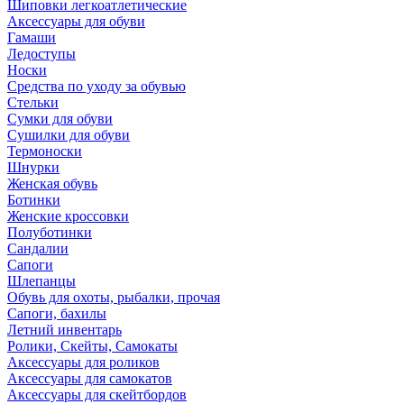
Шиповки легкоатлетические
Аксессуары для обуви
Гамаши
Ледоступы
Носки
Средства по уходу за обувью
Стельки
Сумки для обуви
Сушилки для обуви
Термоноски
Шнурки
Женская обувь
Ботинки
Женские кроссовки
Полуботинки
Сандалии
Сапоги
Шлепанцы
Обувь для охоты, рыбалки, прочая
Сапоги, бахилы
Летний инвентарь
Ролики, Скейты, Самокаты
Аксессуары для роликов
Аксессуары для самокатов
Аксессуары для скейтбордов