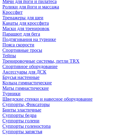
Мячи для йоги и пилатеса
Ролики для йоги и массажа
Кроссфит
Тренажеры для шеи
Канаты для кроссфита
Маски для тренировок
Парашют для бега
Подтягивания на турнике
Пояса скорости
Спортивные тросы
Тейпы
Тренировочные системы, петли TRX
Спортивное оборудование
Аксессуары для ДСК
Брусья настенные
Кольца гимнастические
Маты гимнастические
Турники
Шведские стенки и навесное оборудование
Суппорты, Фиксаторы
Бинты эластичные
Суппорты бедра
Суппорты голени
Суппорты голеностопа
Суппорты запястья