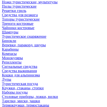
Ножи туристические, мультитулы
Пилы туристические
Решетки гриль
Средства для розжига
Топоры туристические
Треноги костровые
Чайники костровые
Шампуры
Туристическое снаряжение
Бинокли
Веревки, паракорд, шнуры
Карабины
Компасы
Монокуляры
Репелленты
Сигнальные средства
Средства выживания
Кошки для альпинизма
Лупы
Туристическая посуда
Кружки, стаканы, стопки
Наборы посуды
Столовые приборы, ложки, вилки
Тарелки, миски, чашки
Термокружки, термостаканы