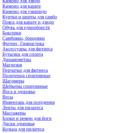
Кимоно для дзюдо
Кимоно для карате
Кимоно для тэквондо
Куртки и шорты для самбо
Пояса для карате и дзюдо
Обувь для единоборств
Боксерки
Самбовки, борцовки
Фитнес, Гимнастика
Аксессуары для фитнеса
Бутылки для спорта
Динамометры
Магнезия
Перчатки для фитнеса
Полотенца спортивные
Шагомеры
Шейкеры спортивные
Йога и здоровье
Весы
Инвентарь для похудения
Ленты для пилатеса
Массажеры
Блоки и ремни для йоги
Диски здоровья
Кольца для пилатеса