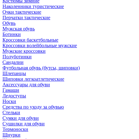
Костюмы зимние
Наколенники туристические
Очки тактические
Перчатки тактические
Обувь
Мужская обувь
Ботинки
Кроссовки баскетбольные
Кроссовки волейбольные мужские
Мужские кроссовки
Полуботинки
Сандалии
Футбольная обувь (бутсы, шиповки)
Шлепанцы
Шиповки легкоатлетические
Аксессуары для обуви
Гамаши
Ледоступы
Носки
Средства по уходу за обувью
Стельки
Сумки для обуви
Сушилки для обуви
Термоноски
Шнурки