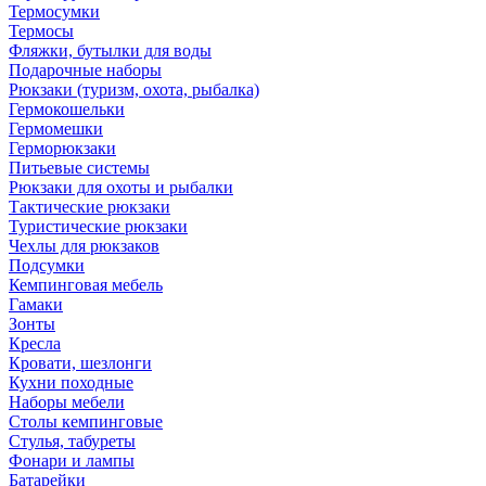
Термосумки
Термосы
Фляжки, бутылки для воды
Подарочные наборы
Рюкзаки (туризм, охота, рыбалка)
Гермокошельки
Гермомешки
Герморюкзаки
Питьевые системы
Рюкзаки для охоты и рыбалки
Тактические рюкзаки
Туристические рюкзаки
Чехлы для рюкзаков
Подсумки
Кемпинговая мебель
Гамаки
Зонты
Кресла
Кровати, шезлонги
Кухни походные
Наборы мебели
Столы кемпинговые
Стулья, табуреты
Фонари и лампы
Батарейки