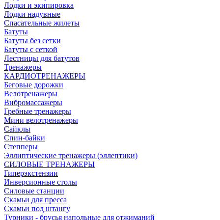
Лодки и экипировка
Лодки надувные
Спасательные жилеты
Батуты
Батуты без сетки
Батуты с сеткой
Лестницы для батутов
Тренажеры
КАРДИОТРЕНАЖЕРЫ
Беговые дорожки
Велотренажеры
Вибромассажеры
Гребные тренажеры
Мини велотренажеры
Сайклы
Спин-байки
Степперы
Эллиптические тренажеры (эллептики)
СИЛОВЫЕ ТРЕНАЖЕРЫ
Гиперэкстензии
Инверсионные столы
Силовые станции
Скамьи для пресса
Скамьи под штангу
Турники - брусья напольные для отжиманий