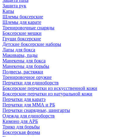
Защита паха
Защита рук
Капы
Шлемы боксерские
Шлемы для карате
Тренировочные снаряды
Боксерские мешки
Груши боксерские
Детские боксерские наборы
Лапы для бокса
Макивары, пады
Манекены для бокса
Манекены для борьбы
Подвесы, растяжки
Тренировочное оружие
Перчатки для единоборств
Боксерские перчатки из искусственной кожи
Боксерские перчатки из натуральной кожи
Перчатки для каратэ
Перчатки для ММА и РБ
Перчатки снарядные, шингарты
Одежда для единоборств
Кимоно для АРБ
Трико для борьбы
Боксерская форма