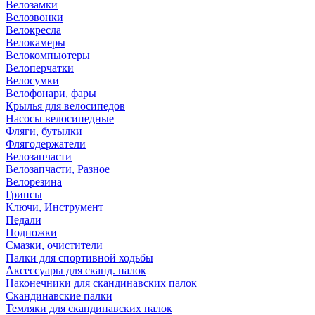
Велозамки
Велозвонки
Велокресла
Велокамеры
Велокомпьютеры
Велоперчатки
Велосумки
Велофонари, фары
Крылья для велосипедов
Насосы велосипедные
Фляги, бутылки
Флягодержатели
Велозапчасти
Велозапчасти, Разное
Велорезина
Грипсы
Ключи, Инструмент
Педали
Подножки
Смазки, очистители
Палки для спортивной ходьбы
Аксессуары для сканд. палок
Наконечники для скандинавских палок
Скандинавские палки
Темляки для скандинавских палок