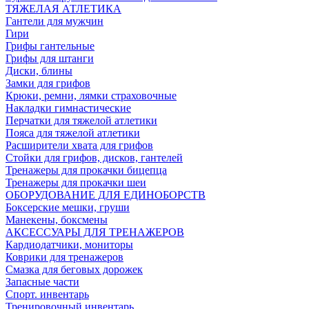
ТЯЖЕЛАЯ АТЛЕТИКА
Гантели для мужчин
Гири
Грифы гантельные
Грифы для штанги
Диски, блины
Замки для грифов
Крюки, ремни, лямки страховочные
Накладки гимнастические
Перчатки для тяжелой атлетики
Пояса для тяжелой атлетики
Расширители хвата для грифов
Стойки для грифов, дисков, гантелей
Тренажеры для прокачки бицепца
Тренажеры для прокачки шеи
ОБОРУДОВАНИЕ ДЛЯ ЕДИНОБОРСТВ
Боксерские мешки, груши
Манекены, боксмены
АКСЕССУАРЫ ДЛЯ ТРЕНАЖЕРОВ
Кардиодатчики, мониторы
Коврики для тренажеров
Смазка для беговых дорожек
Запасные части
Спорт. инвентарь
Тренировочный инвентарь