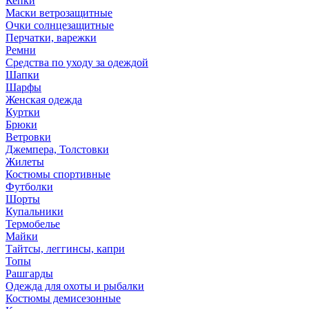
Кепки
Маски ветрозащитные
Очки солнцезащитные
Перчатки, варежки
Ремни
Средства по уходу за одеждой
Шапки
Шарфы
Женская одежда
Куртки
Брюки
Ветровки
Джемпера, Толстовки
Жилеты
Костюмы спортивные
Футболки
Шорты
Купальники
Термобелье
Майки
Тайтсы, леггинсы, капри
Топы
Рашгарды
Одежда для охоты и рыбалки
Костюмы демисезонные