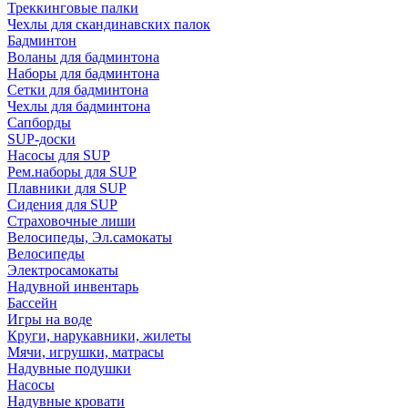
Треккинговые палки
Чехлы для скандинавских палок
Бадминтон
Воланы для бадминтона
Наборы для бадминтона
Сетки для бадминтона
Чехлы для бадминтона
Сапборды
SUP-доски
Насосы для SUP
Рем.наборы для SUP
Плавники для SUP
Сидения для SUP
Страховочные лиши
Велосипеды, Эл.самокаты
Велосипеды
Электросамокаты
Надувной инвентарь
Бассейн
Игры на воде
Круги, нарукавники, жилеты
Мячи, игрушки, матрасы
Надувные подушки
Насосы
Надувные кровати