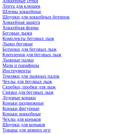
Хоккейные сетки
Лента для клюшек
Шлемы хоккейные
Шнурки для хоккейных ботинок
Хоккейная защита
Хоккейная форма
Беговые лыжи
Комплекты беговых лыж
Лыжи беговые
Ботинки для беговых лыж
Крепления для беговых лыж
Лыжные палки
Мази и парафины
Инструменты
Темляки для лыжных палок
Чехлы для беговых лыж
Скребки, пробки для лыж
Связки для беговых лыж
Ледовые коньки
Коньки раздвижные
Коньки фигурные
Коньки хоккейные
Чехлы для коньков
Шнурки для коньков
Товары для зимних игр