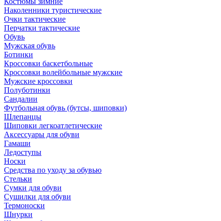
Костюмы зимние
Наколенники туристические
Очки тактические
Перчатки тактические
Обувь
Мужская обувь
Ботинки
Кроссовки баскетбольные
Кроссовки волейбольные мужские
Мужские кроссовки
Полуботинки
Сандалии
Футбольная обувь (бутсы, шиповки)
Шлепанцы
Шиповки легкоатлетические
Аксессуары для обуви
Гамаши
Ледоступы
Носки
Средства по уходу за обувью
Стельки
Сумки для обуви
Сушилки для обуви
Термоноски
Шнурки