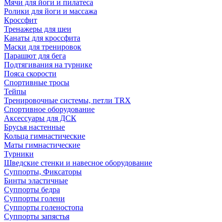
Мячи для йоги и пилатеса
Ролики для йоги и массажа
Кроссфит
Тренажеры для шеи
Канаты для кроссфита
Маски для тренировок
Парашют для бега
Подтягивания на турнике
Пояса скорости
Спортивные тросы
Тейпы
Тренировочные системы, петли TRX
Спортивное оборудование
Аксессуары для ДСК
Брусья настенные
Кольца гимнастические
Маты гимнастические
Турники
Шведские стенки и навесное оборудование
Суппорты, Фиксаторы
Бинты эластичные
Суппорты бедра
Суппорты голени
Суппорты голеностопа
Суппорты запястья