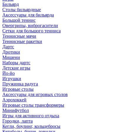
Бильярд
Столы бильярдные
Аксессуары для бильярда
Большой теннис
Овергрипы, виброгасители
Сетки для большого тенниса
Теннисные мячи
Теннисные ракетки
Дартс
Дротики
Мишени
Наборы дартс
Детские игры
Йо-йо
Игрушки
Пружинка радуга
Игровые столы
Аксессуары для игровых столов
Аэрохоккей
Игровые столы трансформеры
Минифутбол
Игры для активного отдыха
Городки, лапта
Кегли, боулинг, кольцебросы
Кетчболы, бочче, ловилки