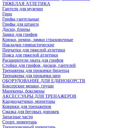
ТЯЖЕЛАЯ АТЛЕТИКА
Гантели для мужчин
Гири
Грифы гантельные
Грифы для штанги
Диски, блины
Замки для грифов
Крюки, ремни, лямки страховочные
Накладки гимнастические
Перчатки для тяжелой атлетики
Пояса для тяжелой атлетики
Расширители хвата для грифов
Стойки для грифов, дисков, гантелей
Тренажеры для прокачки бицепца
Тренажеры для прокачки шеи
ОБОРУДОВАНИЕ ДЛЯ ЕДИНОБОРСТВ
Боксерские мешки, груши
Манекены, боксмены
АКСЕССУАРЫ ДЛЯ ТРЕНАЖЕРОВ
Кардиодатчики, мониторы
Коврики для тренажеров
Смазка для беговых дорожек
Запасные части
Спорт. инвентарь
Тренировочный инвентарь