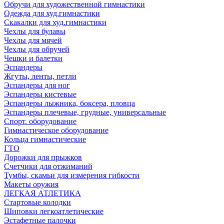
Обручи для художественной гимнастики
Одежда для худ.гимнастики
Скакалки для худ.гимнастики
Чехлы для булавы
Чехлы для мячей
Чехлы для обручей
Чешки и балетки
Эспандеры
Жгуты, ленты, петли
Эспандеры для ног
Эспандеры кистевые
Эспандеры лыжника, боксера, пловца
Эспандеры плечевые, грудные, универсальные
Спорт. оборудование
Гимнастическое оборудование
Кольца гимнастические
ГТО
Дорожки для прыжков
Счетчики для отжиманий
Тумбы, скамьи для измерения гибкости
Макеты оружия
ЛЕГКАЯ АТЛЕТИКА
Стартовые колодки
Шиповки легкоатлетические
Эстафетные палочки