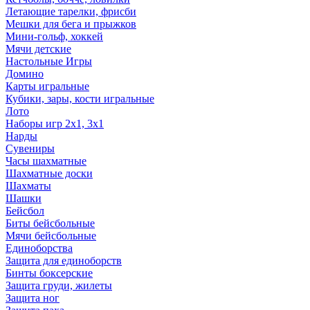
Летающие тарелки, фрисби
Мешки для бега и прыжков
Мини-гольф, хоккей
Мячи детские
Настольные Игры
Домино
Карты игральные
Кубики, зары, кости игральные
Лото
Наборы игр 2х1, 3х1
Нарды
Сувениры
Часы шахматные
Шахматные доски
Шахматы
Шашки
Бейсбол
Биты бейсбольные
Мячи бейсбольные
Единоборства
Защита для единоборств
Бинты боксерские
Защита груди, жилеты
Защита ног