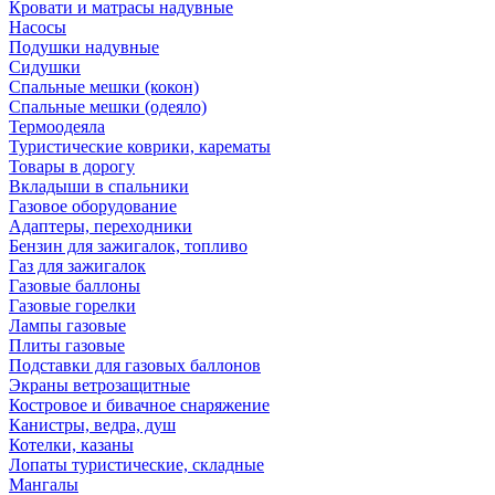
Кровати и матрасы надувные
Насосы
Подушки надувные
Сидушки
Спальные мешки (кокон)
Спальные мешки (одеяло)
Термоодеяла
Туристические коврики, карематы
Товары в дорогу
Вкладыши в спальники
Газовое оборудование
Адаптеры, переходники
Бензин для зажигалок, топливо
Газ для зажигалок
Газовые баллоны
Газовые горелки
Лампы газовые
Плиты газовые
Подставки для газовых баллонов
Экраны ветрозащитные
Костровое и бивачное снаряжение
Канистры, ведра, душ
Котелки, казаны
Лопаты туристические, складные
Мангалы