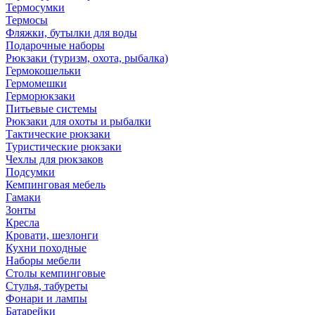
Термосумки
Термосы
Фляжки, бутылки для воды
Подарочные наборы
Рюкзаки (туризм, охота, рыбалка)
Гермокошельки
Гермомешки
Герморюкзаки
Питьевые системы
Рюкзаки для охоты и рыбалки
Тактические рюкзаки
Туристические рюкзаки
Чехлы для рюкзаков
Подсумки
Кемпинговая мебель
Гамаки
Зонты
Кресла
Кровати, шезлонги
Кухни походные
Наборы мебели
Столы кемпинговые
Стулья, табуреты
Фонари и лампы
Батарейки