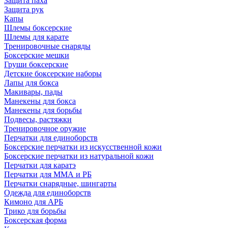
Защита паха
Защита рук
Капы
Шлемы боксерские
Шлемы для карате
Тренировочные снаряды
Боксерские мешки
Груши боксерские
Детские боксерские наборы
Лапы для бокса
Макивары, пады
Манекены для бокса
Манекены для борьбы
Подвесы, растяжки
Тренировочное оружие
Перчатки для единоборств
Боксерские перчатки из искусственной кожи
Боксерские перчатки из натуральной кожи
Перчатки для каратэ
Перчатки для ММА и РБ
Перчатки снарядные, шингарты
Одежда для единоборств
Кимоно для АРБ
Трико для борьбы
Боксерская форма