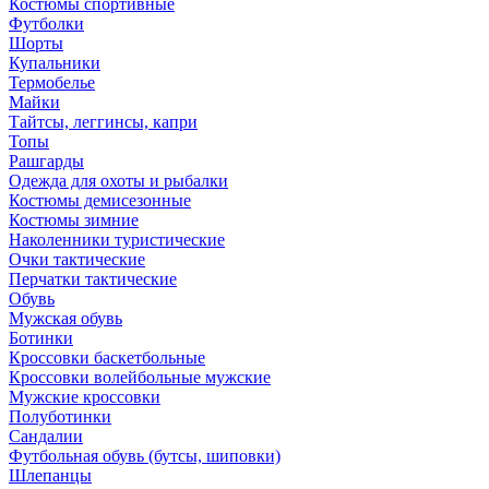
Костюмы спортивные
Футболки
Шорты
Купальники
Термобелье
Майки
Тайтсы, леггинсы, капри
Топы
Рашгарды
Одежда для охоты и рыбалки
Костюмы демисезонные
Костюмы зимние
Наколенники туристические
Очки тактические
Перчатки тактические
Обувь
Мужская обувь
Ботинки
Кроссовки баскетбольные
Кроссовки волейбольные мужские
Мужские кроссовки
Полуботинки
Сандалии
Футбольная обувь (бутсы, шиповки)
Шлепанцы