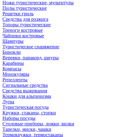
Ножи туристические, мультитулы
Пилы туристические
Решетки гриль
Средства для розжига
Топоры туристические
Треноги костровые
Чайники костровые
Шампуры
Туристическое снаряжение
Бинокли
Веревки, паракорд, шнуры
Карабины
Компасы
Монокуляры
Репелленты
Сигнальные средства
Средства выживания
Кошки для альпинизма
Лупы
Туристическая посуда
Кружки, стаканы, стопки
Наборы посуды
Столовые приборы, ложки, вилки
Тарелки, миски, чашки
Термокружки, термостаканы