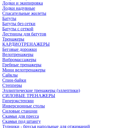
Лодки и экипировка
Лодки надувные
Спасательные жилеты
Батуты
Батуты без сетки
Батуты с сеткой
Лестницы для батутов
Тренажеры
КАРДИОТРЕНАЖЕРЫ
Беговые дорожки
Велотренажеры
Вибромассажеры
Гребные тренажеры
Мини велотренажеры
Сайклы
Спин-байки
Степперы
Эллиптические тренажеры (эллептики)
СИЛОВЫЕ ТРЕНАЖЕРЫ
Гиперэкстензии
Инверсионные столы
Силовые станции
Скамьи для пресса
Скамьи под штангу
Турники - брусья напольные для отжиманий