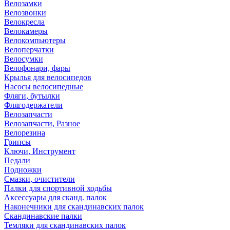
Велозамки
Велозвонки
Велокресла
Велокамеры
Велокомпьютеры
Велоперчатки
Велосумки
Велофонари, фары
Крылья для велосипедов
Насосы велосипедные
Фляги, бутылки
Флягодержатели
Велозапчасти
Велозапчасти, Разное
Велорезина
Грипсы
Ключи, Инструмент
Педали
Подножки
Смазки, очистители
Палки для спортивной ходьбы
Аксессуары для сканд. палок
Наконечники для скандинавских палок
Скандинавские палки
Темляки для скандинавских палок