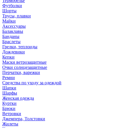
Термобелье
Футболки
Шорты
Трусы, плавки
Майки
Аксессуары
Балаклавы
Банданы
Браслеты
Грелки, теплоиды
Дождевики
Кепки
Маски ветрозащитные
Очки солнцезащитные
Перчатки, варежки
Ремни
Средства по уходу за одеждой
Шапки
Шарфы
Женская одежда
Куртки
Брюки
Ветровки
Джемпера, Толстовки
Жилеты