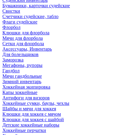
Судейский инвентарь
Бумажники, карточки судейские
Свистки
Счетчики судейские, табло
Флаги судейские
Флорбол
Клюшки для флорбола
Мячи для флорбола
Сетки для флорбола
Аксессуары, Инвентарь
Для болельщиков
Заморозка
Мегафоны, рупоры
Гандбол
Мячи гандбольные
Зимний инвентарь
Хоккейная экипировка
Капы хоккейные
Антифоги для визоров
Хоккейные сумки, баулы, чехлы
Шайбы и мячи для хоккея
Клюшки для хоккея с мячом
Клюшки для хоккея с шайбой
Детские хоккейные наборы
Хоккейные перчатки