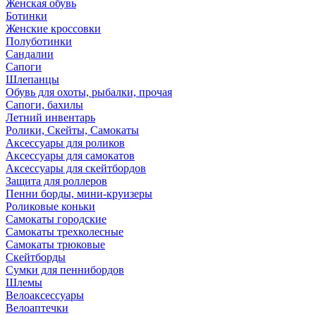
Женская обувь
Ботинки
Женские кроссовки
Полуботинки
Сандалии
Сапоги
Шлепанцы
Обувь для охоты, рыбалки, прочая
Сапоги, бахилы
Летний инвентарь
Ролики, Скейты, Самокаты
Аксессуары для роликов
Аксессуары для самокатов
Аксессуары для скейтбордов
Защита для роллеров
Пенни борды, мини-круизеры
Роликовые коньки
Самокаты городские
Самокаты трехколесные
Самокаты трюковые
Скейтборды
Сумки для пеннибордов
Шлемы
Велоаксессуары
Велоаптечки