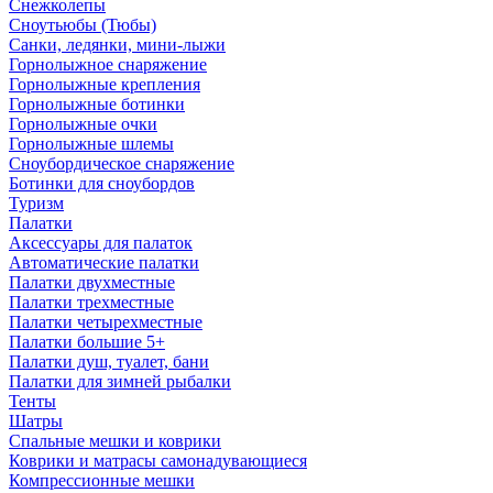
Снежколепы
Сноутьюбы (Тюбы)
Санки, ледянки, мини-лыжи
Горнолыжное снаряжение
Горнолыжные крепления
Горнолыжные ботинки
Горнолыжные очки
Горнолыжные шлемы
Сноубордическое снаряжение
Ботинки для сноубордов
Туризм
Палатки
Аксессуары для палаток
Автоматические палатки
Палатки двухместные
Палатки трехместные
Палатки четырехместные
Палатки большие 5+
Палатки душ, туалет, бани
Палатки для зимней рыбалки
Тенты
Шатры
Спальные мешки и коврики
Коврики и матрасы самонадувающиеся
Компрессионные мешки