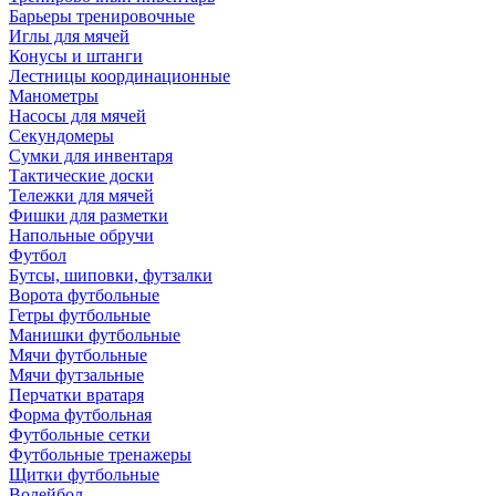
Барьеры тренировочные
Иглы для мячей
Конусы и штанги
Лестницы координационные
Манометры
Насосы для мячей
Секундомеры
Сумки для инвентаря
Тактические доски
Тележки для мячей
Фишки для разметки
Напольные обручи
Футбол
Бутсы, шиповки, футзалки
Ворота футбольные
Гетры футбольные
Манишки футбольные
Мячи футбольные
Мячи футзальные
Перчатки вратаря
Форма футбольная
Футбольные сетки
Футбольные тренажеры
Щитки футбольные
Волейбол