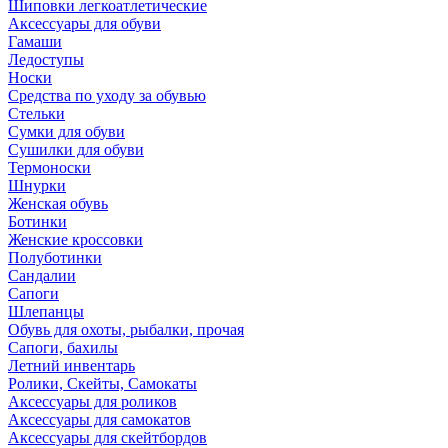
Шиповки легкоатлетические
Аксессуары для обуви
Гамаши
Ледоступы
Носки
Средства по уходу за обувью
Стельки
Сумки для обуви
Сушилки для обуви
Термоноски
Шнурки
Женская обувь
Ботинки
Женские кроссовки
Полуботинки
Сандалии
Сапоги
Шлепанцы
Обувь для охоты, рыбалки, прочая
Сапоги, бахилы
Летний инвентарь
Ролики, Скейты, Самокаты
Аксессуары для роликов
Аксессуары для самокатов
Аксессуары для скейтбордов