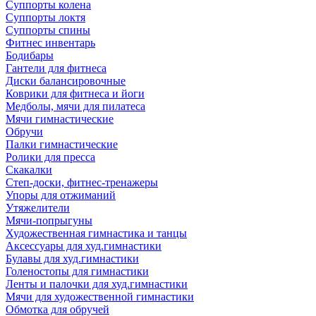
Суппорты колена
Суппорты локтя
Суппорты спины
Фитнес инвентарь
Бодибары
Гантели для фитнеса
Диски балансировочные
Коврики для фитнеса и йоги
Медболы, мячи для пилатеса
Мячи гимнастические
Обручи
Палки гимнастические
Ролики для пресса
Скакалки
Степ-доски, фитнес-тренажеры
Упоры для отжиманий
Утяжелители
Мячи-попрыгуны
Художественная гимнастика и танцы
Аксессуары для худ.гимнастики
Булавы для худ.гимнастики
Голеностопы для гимнастики
Ленты и палочки для худ.гимнастики
Мячи для художественной гимнастики
Обмотка для обручей