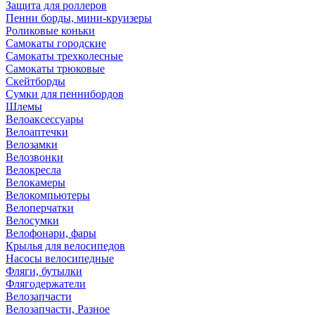
Защита для роллеров
Пенни борды, мини-круизеры
Роликовые коньки
Самокаты городские
Самокаты трехколесные
Самокаты трюковые
Скейтборды
Сумки для пеннибордов
Шлемы
Велоаксессуары
Велоаптечки
Велозамки
Велозвонки
Велокресла
Велокамеры
Велокомпьютеры
Велоперчатки
Велосумки
Велофонари, фары
Крылья для велосипедов
Насосы велосипедные
Фляги, бутылки
Флягодержатели
Велозапчасти
Велозапчасти, Разное