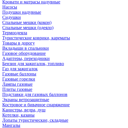
Кровати и матрасы надувные
Насосы
Подушки надувные
Сидушки
Спальные мешки (кокон)
Спальные мешки (одеяло)
Термоодеяла
Туристические коврики, карематы
Товары в дорогу
Вкладыши в спальники
Газовое оборудование
Адаптеры, переходники
Бензин для зажигалок, топливо
Газ для зажигалок
Газовые баллоны
Газовые горелки
Лампы газовые
Плиты газовые
Подставки для газовых баллонов
Экраны ветрозащитные
Костровое и бивачное снаряжение
Канистры, ведра, душ
Котелки, казаны
Лопаты туристические, складные
Мангалы