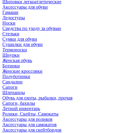
Шиповки легкоатлетические
Аксессуары для обуви
Гамаши
Ледоступы
Носки
Средства по уходу за обувью
Стельки
Сумки для обуви
Сушилки для обуви
Термоноски
Шнурки
Женская обувь
Ботинки
Женские кроссовки
Полуботинки
Сандалии
Сапоги
Шлепанцы
Обувь для охоты, рыбалки, прочая
Сапоги, бахилы
Летний инвентарь
Ролики, Скейты, Самокаты
Аксессуары для роликов
Аксессуары для самокатов
Аксессуары для скейтбордов