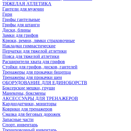
ТЯЖЕЛАЯ АТЛЕТИКА
Гантели для мужчин
Гири
Грифы гантельные
Грифы для штанги
Диски, блины
Замки для грифов
Крюки, ремни, лямки страховочные
Накладки гимнастические
Перчатки для тяжелой атлетики
Пояса для тяжелой атлетики
Расширители хвата для грифов
Стойки для грифов, дисков, гантелей
Тренажеры для прокачки бицепца
Тренажеры для прокачки шеи
ОБОРУДОВАНИЕ ДЛЯ ЕДИНОБОРСТВ
Боксерские мешки, груши
Манекены, боксмены
АКСЕССУАРЫ ДЛЯ ТРЕНАЖЕРОВ
Кардиодатчики, мониторы
Коврики для тренажеров
Смазка для беговых дорожек
Запасные части
Спорт. инвентарь
Тренировочный инвентарь