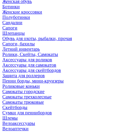
Женская обувь
Ботинки
Женские кроссовки
Полуботинки
Сандалии
Сапоги
Шлепанцы
Обувь для охоты, рыбалки, прочая
Сапоги, бахилы
Летний инвентарь
Ролики, Скейты, Самокаты
Аксессуары для роликов
Аксессуары для самокатов
Аксессуары для скейтбордов
Защита для роллеров
Пенни борды, мини-круизеры
Роликовые коньки
Самокаты городские
Самокаты трехколесные
Самокаты трюковые
Скейтборды
Сумки для пеннибордов
Шлемы
Велоаксессуары
Велоаптечки