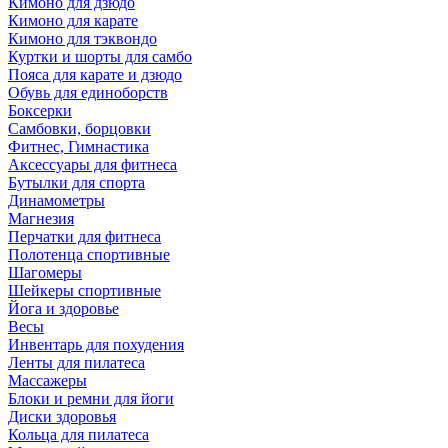
Кимоно для дзюдо
Кимоно для карате
Кимоно для тэквондо
Куртки и шорты для самбо
Пояса для карате и дзюдо
Обувь для единоборств
Боксерки
Самбовки, борцовки
Фитнес, Гимнастика
Аксессуары для фитнеса
Бутылки для спорта
Динамометры
Магнезия
Перчатки для фитнеса
Полотенца спортивные
Шагомеры
Шейкеры спортивные
Йога и здоровье
Весы
Инвентарь для похудения
Ленты для пилатеса
Массажеры
Блоки и ремни для йоги
Диски здоровья
Кольца для пилатеса