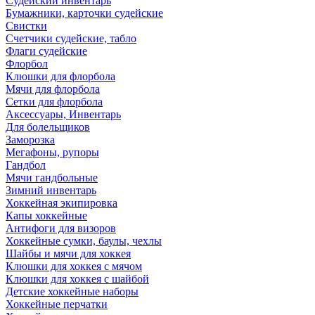
Судейский инвентарь
Бумажники, карточки судейские
Свистки
Счетчики судейские, табло
Флаги судейские
Флорбол
Клюшки для флорбола
Мячи для флорбола
Сетки для флорбола
Аксессуары, Инвентарь
Для болельщиков
Заморозка
Мегафоны, рупоры
Гандбол
Мячи гандбольные
Зимний инвентарь
Хоккейная экипировка
Капы хоккейные
Антифоги для визоров
Хоккейные сумки, баулы, чехлы
Шайбы и мячи для хоккея
Клюшки для хоккея с мячом
Клюшки для хоккея с шайбой
Детские хоккейные наборы
Хоккейные перчатки