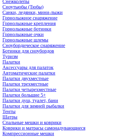
Снежколепы
Сноутьюбы (Тюбы)
Санки, ледянки, мини-лыжи
Горнолыжное снаряжение
Горнолыжные крепления
Горнолыжные ботинки
Горнолыжные очки
Горнолыжные шлемы
Сноубордическое снаряжение
Ботинки для сноубордов
Туризм
Палатки
Аксессуары для палаток
Автоматические палатки
Палатки двухместные
Палатки трехместные
Палатки четырехместные
Палатки большие 5+
Палатки душ, туалет, бани
Палатки для зимней рыбалки
Тенты
Шатры
Спальные мешки и коврики
Коврики и матрасы самонадувающиеся
Компрессионные мешки