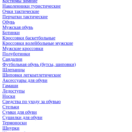
Костюмы зимние
Наколенники туристические
Очки тактические
Перчатки тактические
Обувь
Мужская обувь
Ботинки
Кроссовки баскетбольные
Кроссовки волейбольные мужские
Мужские кроссовки
Полуботинки
Сандалии
Футбольная обувь (бутсы, шиповки)
Шлепанцы
Шиповки легкоатлетические
Аксессуары для обуви
Гамаши
Ледоступы
Носки
Средства по уходу за обувью
Стельки
Сумки для обуви
Сушилки для обуви
Термоноски
Шнурки