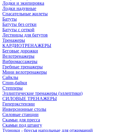
Лодки и экипировка
Лодки надувные
Спасательные жилеты
Батуты
Батуты без сетки
Батуты с сеткой
Лестницы для батутов
Тренажеры
КАРДИОТРЕНАЖЕРЫ
Беговые дорожки
Велотренажеры
Вибромассажеры
Гребные тренажеры
Мини велотренажеры
Сайклы
Спин-байки
Степперы
Эллиптические тренажеры (эллептики)
СИЛОВЫЕ ТРЕНАЖЕРЫ
Гиперэкстензии
Инверсионные столы
Силовые станции
Скамьи для пресса
Скамьи под штангу
Турники - брусья напольные для отжиманий