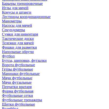
Барьеры тренировочные
Иглы для мячей
Конусы и штанги
Лестницы координационные
Манометры
Насосы для мячей
Секундомеры
Сумки для инвентаря
Тактические доски
Тележки для мячей
Фишки для разметки
Напольные обручи
Футбол
Бутсы, шиповки, футзалки
Ворота футбольные
Гетры футбольные
Манишки футбольные
Мячи футбольные
Мячи футзальные
Перчатки вратаря
Форма футбольная
Футбольные сетки
Футбольные тренажеры
Щитки футбольные
Волейбол