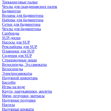
Треккинговые палки
Чехлы для скандинавских палок
Бадминтон
Воланы для бадминтона
Наборы для бадминтона
Сетки для бадминтона
Чехлы для бадминтона
Сапборды
SUP-доски
Насосы для SUP
Рем.наборы для SUP
Плавники для SUP
Сидения для SUP
Страховочные лиши
Велосипеды, Эл.самокаты
Велосипеды
Электросамокаты
Надувной инвентарь
Бассейн
Игры на воде
Круги, нарукавники, жилеты
Мячи, игрушки, матрасы
Надувные подушки
Насосы
Надувные кровати