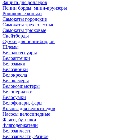
Защита для роллеров
Пенни борды, мини-круизеры
Роликовые коньки
Самокаты городские
Самокаты трехколесные
Самокаты трюковые
Скейтборды
Сумки для пеннибордов
Шлемы
Велоаксессуары
Велоаптечки
Велозамки
Велозвонки
Велокресла
Велокамеры
Велокомпьютеры
Велоперчатки
Велосумки
Велофонари, фары
Крылья для велосипедов
Насосы велосипедные
Фляги, бутылки
Флягодержатели
Велозапчасти
Велозапчасти, Разное