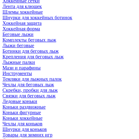
Хоккейные сетки
Лента для клюшек
Шлемы хоккейные
Шнурки для хоккейных ботинок
Хоккейная защита
Хоккейная форма
Беговые лыжи
Комплекты беговых лыж
Лыжи беговые
Ботинки для беговых лыж
Крепления для беговых лыж
Лыжные палки
Мази и парафины
Инструменты
Темляки для лыжных палок
Чехлы для беговых лыж
Скребки, пробки для лыж
Связки для беговых лыж
Ледовые коньки
Коньки раздвижные
Коньки фигурные
Коньки хоккейные
Чехлы для коньков
Шнурки для коньков
Товары для зимних игр