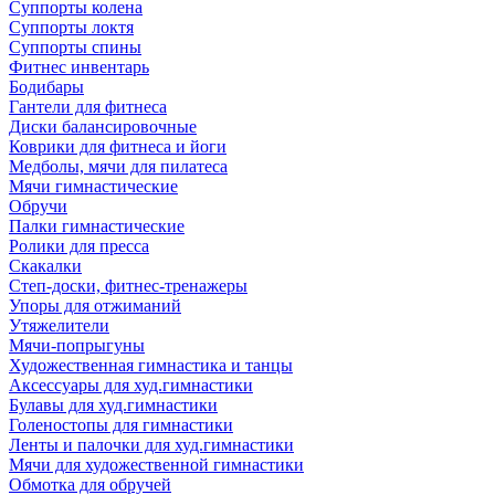
Суппорты колена
Суппорты локтя
Суппорты спины
Фитнес инвентарь
Бодибары
Гантели для фитнеса
Диски балансировочные
Коврики для фитнеса и йоги
Медболы, мячи для пилатеса
Мячи гимнастические
Обручи
Палки гимнастические
Ролики для пресса
Скакалки
Степ-доски, фитнес-тренажеры
Упоры для отжиманий
Утяжелители
Мячи-попрыгуны
Художественная гимнастика и танцы
Аксессуары для худ.гимнастики
Булавы для худ.гимнастики
Голеностопы для гимнастики
Ленты и палочки для худ.гимнастики
Мячи для художественной гимнастики
Обмотка для обручей