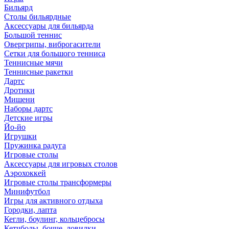
Бильярд
Столы бильярдные
Аксессуары для бильярда
Большой теннис
Овергрипы, виброгасители
Сетки для большого тенниса
Теннисные мячи
Теннисные ракетки
Дартс
Дротики
Мишени
Наборы дартс
Детские игры
Йо-йо
Игрушки
Пружинка радуга
Игровые столы
Аксессуары для игровых столов
Аэрохоккей
Игровые столы трансформеры
Минифутбол
Игры для активного отдыха
Городки, лапта
Кегли, боулинг, кольцебросы
Кетчболы, бочче, ловилки