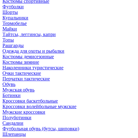
Костюмы спортивные
Футболки
Шорты
Купальники
Термобелье
Майки
Тайтсы, леггинсы, капри
Топы
Рашгарды
Одежда для охоты и рыбалки
Костюмы демисезонные
Костюмы зимние
Наколенники туристические
Очки тактические
Перчатки тактические
Обувь
Мужская обувь
Ботинки
Кроссовки баскетбольные
Кроссовки волейбольные мужские
Мужские кроссовки
Полуботинки
Сандалии
Футбольная обувь (бутсы, шиповки)
Шлепанцы