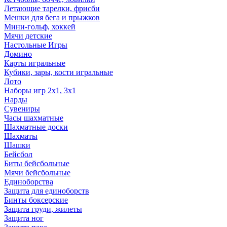
Летающие тарелки, фрисби
Мешки для бега и прыжков
Мини-гольф, хоккей
Мячи детские
Настольные Игры
Домино
Карты игральные
Кубики, зары, кости игральные
Лото
Наборы игр 2х1, 3х1
Нарды
Сувениры
Часы шахматные
Шахматные доски
Шахматы
Шашки
Бейсбол
Биты бейсбольные
Мячи бейсбольные
Единоборства
Защита для единоборств
Бинты боксерские
Защита груди, жилеты
Защита ног