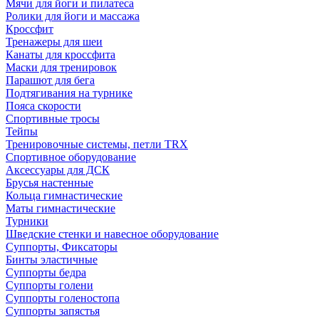
Мячи для йоги и пилатеса
Ролики для йоги и массажа
Кроссфит
Тренажеры для шеи
Канаты для кроссфита
Маски для тренировок
Парашют для бега
Подтягивания на турнике
Пояса скорости
Спортивные тросы
Тейпы
Тренировочные системы, петли TRX
Спортивное оборудование
Аксессуары для ДСК
Брусья настенные
Кольца гимнастические
Маты гимнастические
Турники
Шведские стенки и навесное оборудование
Суппорты, Фиксаторы
Бинты эластичные
Суппорты бедра
Суппорты голени
Суппорты голеностопа
Суппорты запястья