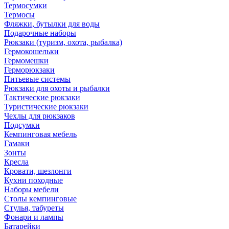
Термосумки
Термосы
Фляжки, бутылки для воды
Подарочные наборы
Рюкзаки (туризм, охота, рыбалка)
Гермокошельки
Гермомешки
Герморюкзаки
Питьевые системы
Рюкзаки для охоты и рыбалки
Тактические рюкзаки
Туристические рюкзаки
Чехлы для рюкзаков
Подсумки
Кемпинговая мебель
Гамаки
Зонты
Кресла
Кровати, шезлонги
Кухни походные
Наборы мебели
Столы кемпинговые
Стулья, табуреты
Фонари и лампы
Батарейки