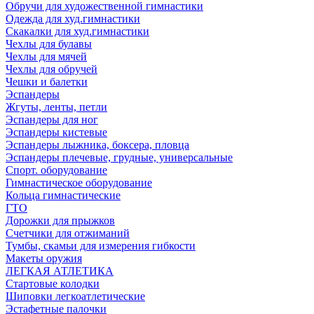
Обручи для художественной гимнастики
Одежда для худ.гимнастики
Скакалки для худ.гимнастики
Чехлы для булавы
Чехлы для мячей
Чехлы для обручей
Чешки и балетки
Эспандеры
Жгуты, ленты, петли
Эспандеры для ног
Эспандеры кистевые
Эспандеры лыжника, боксера, пловца
Эспандеры плечевые, грудные, универсальные
Спорт. оборудование
Гимнастическое оборудование
Кольца гимнастические
ГТО
Дорожки для прыжков
Счетчики для отжиманий
Тумбы, скамьи для измерения гибкости
Макеты оружия
ЛЕГКАЯ АТЛЕТИКА
Стартовые колодки
Шиповки легкоатлетические
Эстафетные палочки