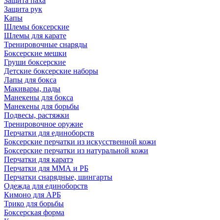
Защита паха
Защита рук
Капы
Шлемы боксерские
Шлемы для карате
Тренировочные снаряды
Боксерские мешки
Груши боксерские
Детские боксерские наборы
Лапы для бокса
Макивары, пады
Манекены для бокса
Манекены для борьбы
Подвесы, растяжки
Тренировочное оружие
Перчатки для единоборств
Боксерские перчатки из искусственной кожи
Боксерские перчатки из натуральной кожи
Перчатки для каратэ
Перчатки для ММА и РБ
Перчатки снарядные, шингарты
Одежда для единоборств
Кимоно для АРБ
Трико для борьбы
Боксерская форма