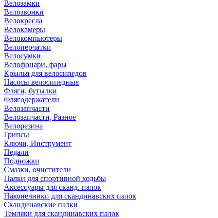
Велозамки
Велозвонки
Велокресла
Велокамеры
Велокомпьютеры
Велоперчатки
Велосумки
Велофонари, фары
Крылья для велосипедов
Насосы велосипедные
Фляги, бутылки
Флягодержатели
Велозапчасти
Велозапчасти, Разное
Велорезина
Грипсы
Ключи, Инструмент
Педали
Подножки
Смазки, очистители
Палки для спортивной ходьбы
Аксессуары для сканд. палок
Наконечники для скандинавских палок
Скандинавские палки
Темляки для скандинавских палок