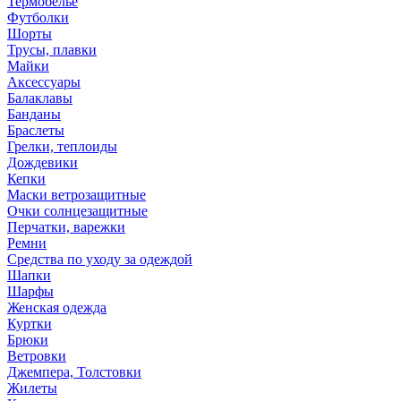
Термобелье
Футболки
Шорты
Трусы, плавки
Майки
Аксессуары
Балаклавы
Банданы
Браслеты
Грелки, теплоиды
Дождевики
Кепки
Маски ветрозащитные
Очки солнцезащитные
Перчатки, варежки
Ремни
Средства по уходу за одеждой
Шапки
Шарфы
Женская одежда
Куртки
Брюки
Ветровки
Джемпера, Толстовки
Жилеты