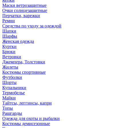
Кепки
Маски ветрозащитные
Очки солнцезащитные
Перчатки, варежки
Ремни
Средства по уходу за одеждой
Шапки
Шарфы
Женская одежда
Куртки
Брюки
Ветровки
Джемпера, Толстовки
Жилеты
Костюмы спортивные
Футболки
Шорты
Купальники
Термобелье
Майки
Тайтсы, леггинсы, капри
Топы
Рашгарды
Одежда для охоты и рыбалки
Костюмы демисезонные