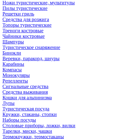
Ножи туристические, мультитулы
Пилы туристические
Решетки гриль
Средства для розжига
Топоры туристические
Треноги костровые
Чайники костровые
Шампуры
Туристическое снаряжение
Бинокли
Веревки, паракорд, шнуры
Карабины
Компасы
Монокуляры
Репелленты
Сигнальные средства
Средства выживания
Кошки для альпинизма
Лупы
Туристическая посуда
Кружки, стаканы, стопки
Наборы посуды
Столовые приборы, ложки, вилки
Тарелки, миски, чашки
Термокружки, термостаканы