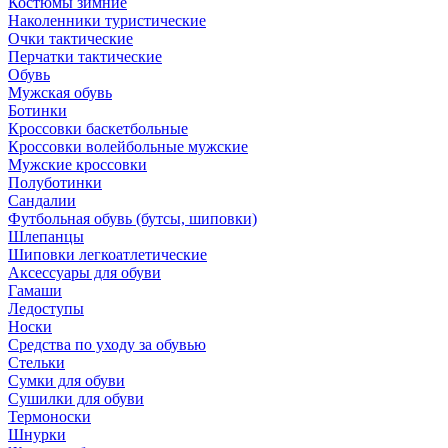
Костюмы зимние
Наколенники туристические
Очки тактические
Перчатки тактические
Обувь
Мужская обувь
Ботинки
Кроссовки баскетбольные
Кроссовки волейбольные мужские
Мужские кроссовки
Полуботинки
Сандалии
Футбольная обувь (бутсы, шиповки)
Шлепанцы
Шиповки легкоатлетические
Аксессуары для обуви
Гамаши
Ледоступы
Носки
Средства по уходу за обувью
Стельки
Сумки для обуви
Сушилки для обуви
Термоноски
Шнурки