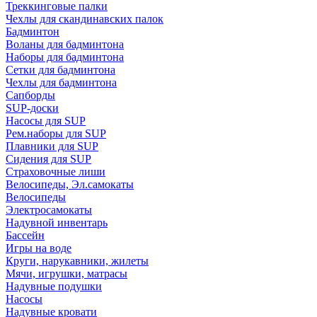
Треккинговые палки
Чехлы для скандинавских палок
Бадминтон
Воланы для бадминтона
Наборы для бадминтона
Сетки для бадминтона
Чехлы для бадминтона
Сапборды
SUP-доски
Насосы для SUP
Рем.наборы для SUP
Плавники для SUP
Сидения для SUP
Страховочные лиши
Велосипеды, Эл.самокаты
Велосипеды
Электросамокаты
Надувной инвентарь
Бассейн
Игры на воде
Круги, нарукавники, жилеты
Мячи, игрушки, матрасы
Надувные подушки
Насосы
Надувные кровати