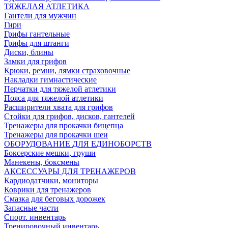
ТЯЖЕЛАЯ АТЛЕТИКА
Гантели для мужчин
Гири
Грифы гантельные
Грифы для штанги
Диски, блины
Замки для грифов
Крюки, ремни, лямки страховочные
Накладки гимнастические
Перчатки для тяжелой атлетики
Пояса для тяжелой атлетики
Расширители хвата для грифов
Стойки для грифов, дисков, гантелей
Тренажеры для прокачки бицепца
Тренажеры для прокачки шеи
ОБОРУДОВАНИЕ ДЛЯ ЕДИНОБОРСТВ
Боксерские мешки, груши
Манекены, боксмены
АКСЕССУАРЫ ДЛЯ ТРЕНАЖЕРОВ
Кардиодатчики, мониторы
Коврики для тренажеров
Смазка для беговых дорожек
Запасные части
Спорт. инвентарь
Тренировочный инвентарь