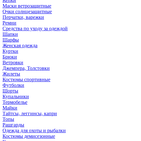
Кепки
Маски ветрозащитные
Очки солнцезащитные
Перчатки, варежки
Ремни
Средства по уходу за одеждой
Шапки
Шарфы
Женская одежда
Куртки
Брюки
Ветровки
Джемпера, Толстовки
Жилеты
Костюмы спортивные
Футболки
Шорты
Купальники
Термобелье
Майки
Тайтсы, леггинсы, капри
Топы
Рашгарды
Одежда для охоты и рыбалки
Костюмы демисезонные