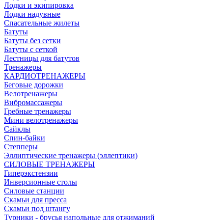
Лодки и экипировка
Лодки надувные
Спасательные жилеты
Батуты
Батуты без сетки
Батуты с сеткой
Лестницы для батутов
Тренажеры
КАРДИОТРЕНАЖЕРЫ
Беговые дорожки
Велотренажеры
Вибромассажеры
Гребные тренажеры
Мини велотренажеры
Сайклы
Спин-байки
Степперы
Эллиптические тренажеры (эллептики)
СИЛОВЫЕ ТРЕНАЖЕРЫ
Гиперэкстензии
Инверсионные столы
Силовые станции
Скамьи для пресса
Скамьи под штангу
Турники - брусья напольные для отжиманий