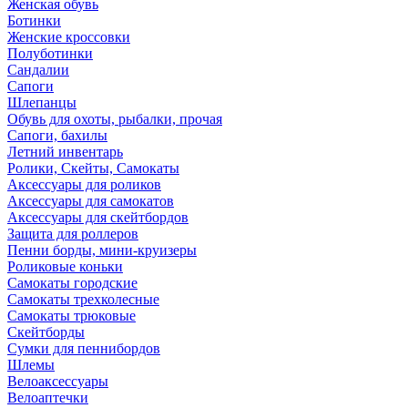
Женская обувь
Ботинки
Женские кроссовки
Полуботинки
Сандалии
Сапоги
Шлепанцы
Обувь для охоты, рыбалки, прочая
Сапоги, бахилы
Летний инвентарь
Ролики, Скейты, Самокаты
Аксессуары для роликов
Аксессуары для самокатов
Аксессуары для скейтбордов
Защита для роллеров
Пенни борды, мини-круизеры
Роликовые коньки
Самокаты городские
Самокаты трехколесные
Самокаты трюковые
Скейтборды
Сумки для пеннибордов
Шлемы
Велоаксессуары
Велоаптечки