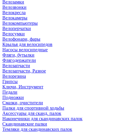
Велозамки
Велозвонки
Велокресла
Велокамеры
Велокомпьютеры
Велоперчатки
Велосумки
Велофонари, фары
Крылья для велосипедов
Насосы велосипедные
Фляги, бутылки
Флягодержатели
Велозапчасти
Велозапчасти, Разное
Велорезина
Грипсы
Ключи, Инструмент
Педали
Подножки
Смазки, очистители
Палки для спортивной ходьбы
Аксессуары для сканд. палок
Наконечники для скандинавских палок
Скандинавские палки
Темляки для скандинавских палок