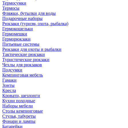
Термосумки
Термосы
Фляжки, бутылки для воды
Подарочные наборы
Рюкзаки (туризм, охота, рыбалка)
Гермокошельки
Гермомешки
Герморюкзаки
Питьевые системы
Рюкзаки для охоты и рыбалки
Тактические рюкзаки
Туристические рюкзаки
Чехлы для рюкзаков
Подсумки
Кемпинговая мебель
Гамаки
Зонты
Кресла
Кровати, шезлонги
Кухни походные
Наборы мебели
Столы кемпинговые
Стулья, табуреты
Фонари и лампы
Батарейки