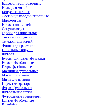
Барьеры тренировочные
Иглы для мячей
Конусы и штанги
Лестницы координационные
Манометры
Насосы для мячей
Секундомеры
Сумки для инвентаря
Тактические доски
Тележки для мячей
Фишки для разметки
Напольные обручи
Футбол
Бутсы, шиповки, футзалки
Ворота футбольные
Гетры футбольные
Манишки футбольные
Мячи футбольные
Мячи футзальные
Перчатки вратаря
Форма футбольная
Футбольные сетки
Футбольные тренажеры
Щитки футбольные
Волейбол