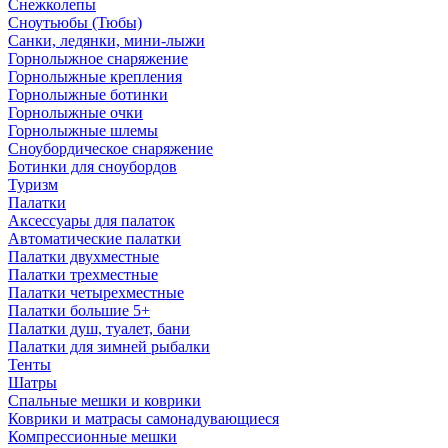
Снежколепы
Сноутьюбы (Тюбы)
Санки, ледянки, мини-лыжи
Горнолыжное снаряжение
Горнолыжные крепления
Горнолыжные ботинки
Горнолыжные очки
Горнолыжные шлемы
Сноубордическое снаряжение
Ботинки для сноубордов
Туризм
Палатки
Аксессуары для палаток
Автоматические палатки
Палатки двухместные
Палатки трехместные
Палатки четырехместные
Палатки большие 5+
Палатки душ, туалет, бани
Палатки для зимней рыбалки
Тенты
Шатры
Спальные мешки и коврики
Коврики и матрасы самонадувающиеся
Компрессионные мешки