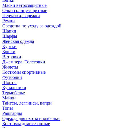
Кепки
Маски ветрозащитные
Очки солнцезащитные
Перчатки, варежки
Ремни
Средства по уходу за одеждой
Шапки
Шарфы
Женская одежда
Куртки
Брюки
Ветровки
Джемпера, Толстовки
Жилеты
Костюмы спортивные
Футболки
Шорты
Купальники
Термобелье
Майки
Тайтсы, леггинсы, капри
Топы
Рашгарды
Одежда для охоты и рыбалки
Костюмы демисезонные