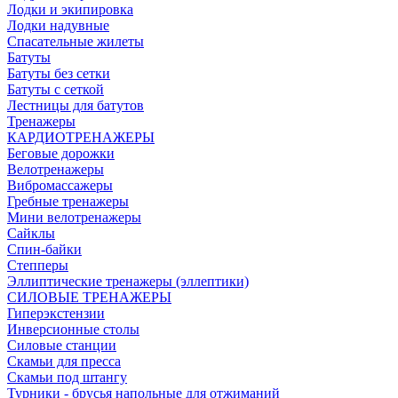
Лодки и экипировка
Лодки надувные
Спасательные жилеты
Батуты
Батуты без сетки
Батуты с сеткой
Лестницы для батутов
Тренажеры
КАРДИОТРЕНАЖЕРЫ
Беговые дорожки
Велотренажеры
Вибромассажеры
Гребные тренажеры
Мини велотренажеры
Сайклы
Спин-байки
Степперы
Эллиптические тренажеры (эллептики)
СИЛОВЫЕ ТРЕНАЖЕРЫ
Гиперэкстензии
Инверсионные столы
Силовые станции
Скамьи для пресса
Скамьи под штангу
Турники - брусья напольные для отжиманий