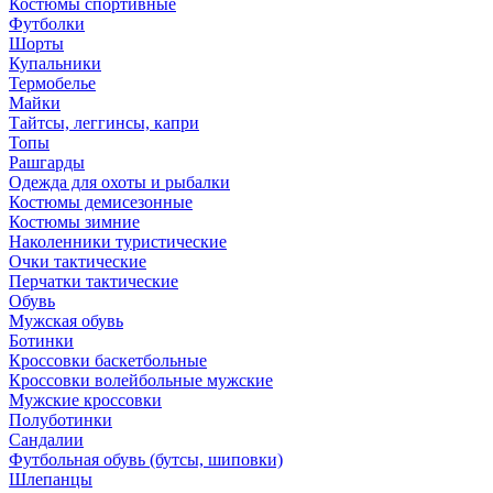
Костюмы спортивные
Футболки
Шорты
Купальники
Термобелье
Майки
Тайтсы, леггинсы, капри
Топы
Рашгарды
Одежда для охоты и рыбалки
Костюмы демисезонные
Костюмы зимние
Наколенники туристические
Очки тактические
Перчатки тактические
Обувь
Мужская обувь
Ботинки
Кроссовки баскетбольные
Кроссовки волейбольные мужские
Мужские кроссовки
Полуботинки
Сандалии
Футбольная обувь (бутсы, шиповки)
Шлепанцы