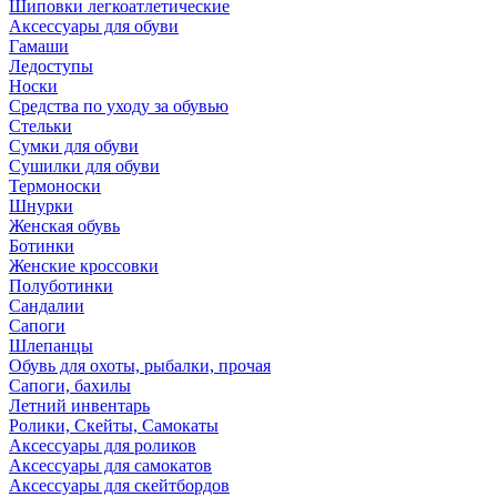
Шиповки легкоатлетические
Аксессуары для обуви
Гамаши
Ледоступы
Носки
Средства по уходу за обувью
Стельки
Сумки для обуви
Сушилки для обуви
Термоноски
Шнурки
Женская обувь
Ботинки
Женские кроссовки
Полуботинки
Сандалии
Сапоги
Шлепанцы
Обувь для охоты, рыбалки, прочая
Сапоги, бахилы
Летний инвентарь
Ролики, Скейты, Самокаты
Аксессуары для роликов
Аксессуары для самокатов
Аксессуары для скейтбордов