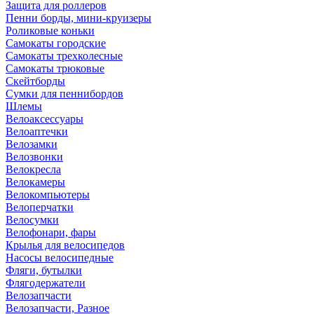
Защита для роллеров
Пенни борды, мини-круизеры
Роликовые коньки
Самокаты городские
Самокаты трехколесные
Самокаты трюковые
Скейтборды
Сумки для пеннибордов
Шлемы
Велоаксессуары
Велоаптечки
Велозамки
Велозвонки
Велокресла
Велокамеры
Велокомпьютеры
Велоперчатки
Велосумки
Велофонари, фары
Крылья для велосипедов
Насосы велосипедные
Фляги, бутылки
Флягодержатели
Велозапчасти
Велозапчасти, Разное