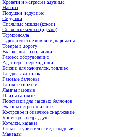
Кровати и матрасы надувные
Насосы
Подушки надувные
Сидушки
Спальные мешки (кокон)
Спальные мешки (одеяло)
Термоодеяла
Туристические коврики, карематы
Товары в дорогу
Вкладыши в спальники
Газовое оборудование
Адаптеры, переходники
Бензин для зажигалок, топливо
Газ для зажигалок
Газовые баллоны
Газовые горелки
Лампы газовые
Плиты газовые
Подставки для газовых баллонов
Экраны ветрозащитные
Костровое и бивачное снаряжение
Канистры, ведра, душ
Котелки, казаны
Лопаты туристические, складные
Мангалы