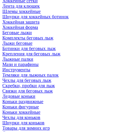
Хоккейные сетки
Лента для клюшек
Шлемы хоккейные
Шнурки для хоккейных ботинок
Хоккейная защита
Хоккейная форма
Беговые лыжи
Комплекты беговых лыж
Лыжи беговые
Ботинки для беговых лыж
Крепления для беговых лыж
Лыжные палки
Мази и парафины
Инструменты
Темляки для лыжных палок
Чехлы для беговых лыж
Скребки, пробки для лыж
Связки для беговых лыж
Ледовые коньки
Коньки раздвижные
Коньки фигурные
Коньки хоккейные
Чехлы для коньков
Шнурки для коньков
Товары для зимних игр