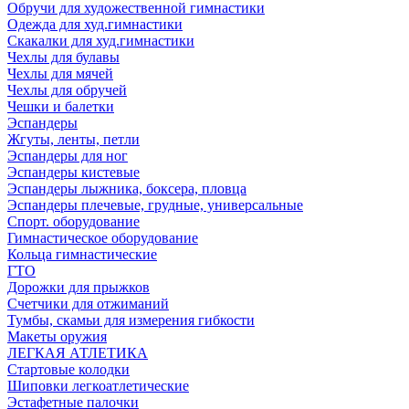
Обручи для художественной гимнастики
Одежда для худ.гимнастики
Скакалки для худ.гимнастики
Чехлы для булавы
Чехлы для мячей
Чехлы для обручей
Чешки и балетки
Эспандеры
Жгуты, ленты, петли
Эспандеры для ног
Эспандеры кистевые
Эспандеры лыжника, боксера, пловца
Эспандеры плечевые, грудные, универсальные
Спорт. оборудование
Гимнастическое оборудование
Кольца гимнастические
ГТО
Дорожки для прыжков
Счетчики для отжиманий
Тумбы, скамьи для измерения гибкости
Макеты оружия
ЛЕГКАЯ АТЛЕТИКА
Стартовые колодки
Шиповки легкоатлетические
Эстафетные палочки