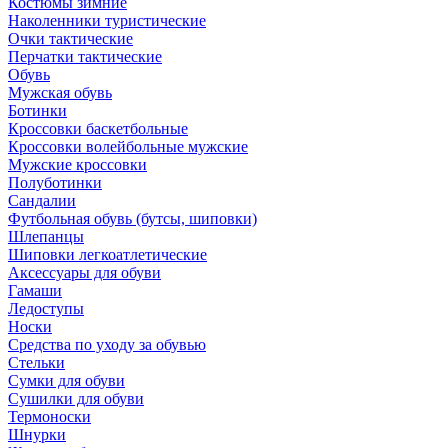
Костюмы зимние
Наколенники туристические
Очки тактические
Перчатки тактические
Обувь
Мужская обувь
Ботинки
Кроссовки баскетбольные
Кроссовки волейбольные мужские
Мужские кроссовки
Полуботинки
Сандалии
Футбольная обувь (бутсы, шиповки)
Шлепанцы
Шиповки легкоатлетические
Аксессуары для обуви
Гамаши
Ледоступы
Носки
Средства по уходу за обувью
Стельки
Сумки для обуви
Сушилки для обуви
Термоноски
Шнурки