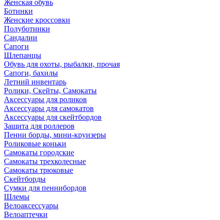
Женская обувь
Ботинки
Женские кроссовки
Полуботинки
Сандалии
Сапоги
Шлепанцы
Обувь для охоты, рыбалки, прочая
Сапоги, бахилы
Летний инвентарь
Ролики, Скейты, Самокаты
Аксессуары для роликов
Аксессуары для самокатов
Аксессуары для скейтбордов
Защита для роллеров
Пенни борды, мини-круизеры
Роликовые коньки
Самокаты городские
Самокаты трехколесные
Самокаты трюковые
Скейтборды
Сумки для пеннибордов
Шлемы
Велоаксессуары
Велоаптечки