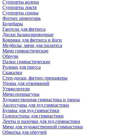
Суппорты колена
Суппорты локтя
Суппорты спины
Фитнес инвентарь
Бодибары
Гантели для фитнеса
Диски балансировочные
Коврики для фитнеса и йоги
Медболы, мячи для пилатеса
Мячи гимнастические
Обручи
Палки гимнастические
Ролики для пресса
Скакалки
Степ-доски, фитнес-тренажеры
Упоры для отжиманий
Утяжелители
Мячи-попрыгуны
Художественная гимнастика и танцы
Аксессуары для худ.гимнастики
Булавы для худ.гимнастики
Голеностопы для гимнастики
Ленты и палочки для худ.гимнастики
Мячи для художественной гимнастики
Обмотка для обручей