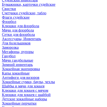
Судейский инвентарь
Бумажники, карточки судейские
Свистки
Счетчики судейские, табло
Флаги судейские
Флорбол
Клюшки для флорбола
Мячи для флорбола
Сетки для флорбола
Аксессуары, Инвентарь
Для болельщиков
Заморозка
Мегафоны, рупоры
Гандбол
Мячи гандбольные
Зимний инвентарь
Хоккейная экипировка
Капы хоккейные
Антифоги для визоров
Хоккейные сумки, баулы, чехлы
Шайбы и мячи для хоккея
Клюшки для хоккея с мячом
Клюшки для хоккея с шайбой
Детские хоккейные наборы
Хоккейные перчатки