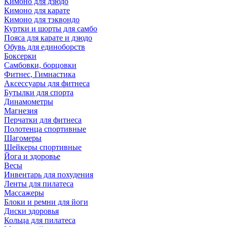
Кимоно для дзюдо
Кимоно для карате
Кимоно для тэквондо
Куртки и шорты для самбо
Пояса для карате и дзюдо
Обувь для единоборств
Боксерки
Самбовки, борцовки
Фитнес, Гимнастика
Аксессуары для фитнеса
Бутылки для спорта
Динамометры
Магнезия
Перчатки для фитнеса
Полотенца спортивные
Шагомеры
Шейкеры спортивные
Йога и здоровье
Весы
Инвентарь для похудения
Ленты для пилатеса
Массажеры
Блоки и ремни для йоги
Диски здоровья
Кольца для пилатеса