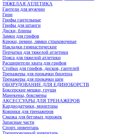
ТЯЖЕЛАЯ АТЛЕТИКА
Гантели для мужчин
Гири
Грифы гантельные
Грифы для штанги
Диски, блины
Замки для грифов
Крюки, ремни, лямки страховочные
Накладки гимнастические
Перчатки для тяжелой атлетики
Пояса для тяжелой атлетики
Расширители хвата для грифов
Стойки для грифов, дисков, гантелей
Тренажеры для прокачки бицепца
Тренажеры для прокачки шеи
ОБОРУДОВАНИЕ ДЛЯ ЕДИНОБОРСТВ
Боксерские мешки, груши
Манекены, боксмены
АКСЕССУАРЫ ДЛЯ ТРЕНАЖЕРОВ
Кардиодатчики, мониторы
Коврики для тренажеров
Смазка для беговых дорожек
Запасные части
Спорт. инвентарь
Тренировочный инвентарь