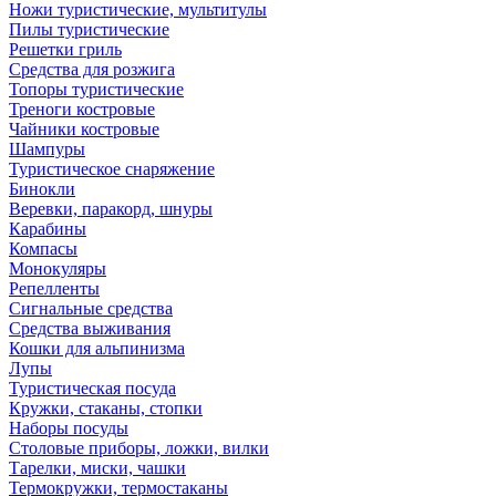
Ножи туристические, мультитулы
Пилы туристические
Решетки гриль
Средства для розжига
Топоры туристические
Треноги костровые
Чайники костровые
Шампуры
Туристическое снаряжение
Бинокли
Веревки, паракорд, шнуры
Карабины
Компасы
Монокуляры
Репелленты
Сигнальные средства
Средства выживания
Кошки для альпинизма
Лупы
Туристическая посуда
Кружки, стаканы, стопки
Наборы посуды
Столовые приборы, ложки, вилки
Тарелки, миски, чашки
Термокружки, термостаканы