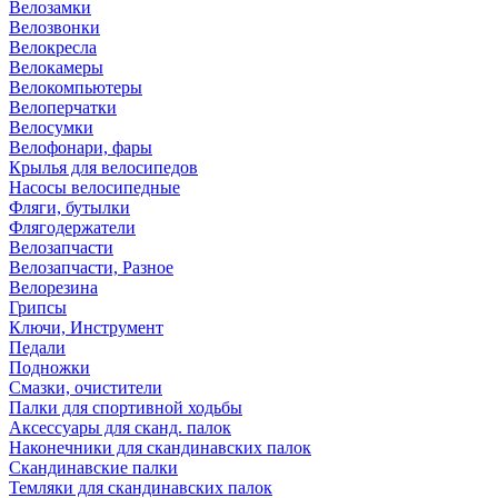
Велозамки
Велозвонки
Велокресла
Велокамеры
Велокомпьютеры
Велоперчатки
Велосумки
Велофонари, фары
Крылья для велосипедов
Насосы велосипедные
Фляги, бутылки
Флягодержатели
Велозапчасти
Велозапчасти, Разное
Велорезина
Грипсы
Ключи, Инструмент
Педали
Подножки
Смазки, очистители
Палки для спортивной ходьбы
Аксессуары для сканд. палок
Наконечники для скандинавских палок
Скандинавские палки
Темляки для скандинавских палок