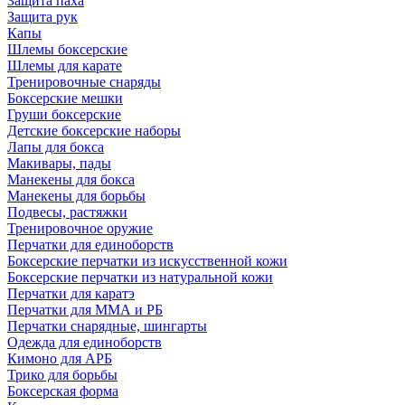
Защита паха
Защита рук
Капы
Шлемы боксерские
Шлемы для карате
Тренировочные снаряды
Боксерские мешки
Груши боксерские
Детские боксерские наборы
Лапы для бокса
Макивары, пады
Манекены для бокса
Манекены для борьбы
Подвесы, растяжки
Тренировочное оружие
Перчатки для единоборств
Боксерские перчатки из искусственной кожи
Боксерские перчатки из натуральной кожи
Перчатки для каратэ
Перчатки для ММА и РБ
Перчатки снарядные, шингарты
Одежда для единоборств
Кимоно для АРБ
Трико для борьбы
Боксерская форма