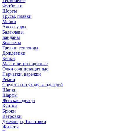
Термобелье
Футболки
Шорты
Трусы, плавки
Майки
Аксессуары
Балаклавы
Банданы
Браслеты
Грелки, теплоиды
Дождевики
Кепки
Маски ветрозащитные
Очки солнцезащитные
Перчатки, варежки
Ремни
Средства по уходу за одеждой
Шапки
Шарфы
Женская одежда
Куртки
Брюки
Ветровки
Джемпера, Толстовки
Жилеты