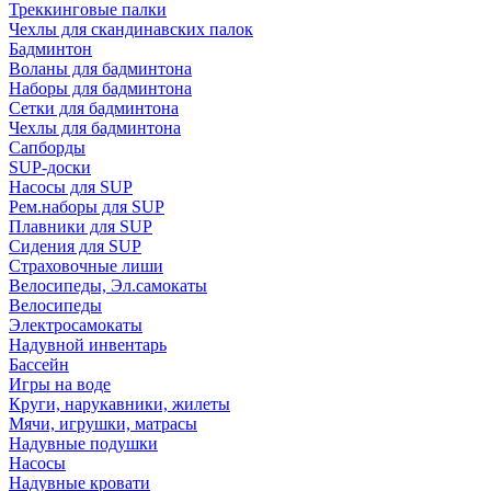
Треккинговые палки
Чехлы для скандинавских палок
Бадминтон
Воланы для бадминтона
Наборы для бадминтона
Сетки для бадминтона
Чехлы для бадминтона
Сапборды
SUP-доски
Насосы для SUP
Рем.наборы для SUP
Плавники для SUP
Сидения для SUP
Страховочные лиши
Велосипеды, Эл.самокаты
Велосипеды
Электросамокаты
Надувной инвентарь
Бассейн
Игры на воде
Круги, нарукавники, жилеты
Мячи, игрушки, матрасы
Надувные подушки
Насосы
Надувные кровати