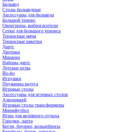
Бильярд
Столы бильярдные
Аксессуары для бильярда
Большой теннис
Овергрипы, виброгасители
Сетки для большого тенниса
Теннисные мячи
Теннисные ракетки
Дартс
Дротики
Мишени
Наборы дартс
Детские игры
Йо-йо
Игрушки
Пружинка радуга
Игровые столы
Аксессуары для игровых столов
Аэрохоккей
Игровые столы трансформеры
Минифутбол
Игры для активного отдыха
Городки, лапта
Кегли, боулинг, кольцебросы
Кетчболы, бочче, ловилки