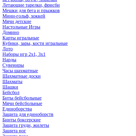
Летающие тарелки, фрисби
Мешки для бега и прыжков
Мини-гольф, хоккей
Мячи детские
Настольные Игры
Домино
Карты игральные
Кубики, зары, кости игральные
Лото
Наборы игр 2х1, 3х1
Нарды
Сувениры
Часы шахматные
Шахматные доски
Шахматы
Шашки
Бейсбол
Биты бейсбольные
Мячи бейсбольные
Единоборства
Защита для единоборств
Бинты боксерские
Защита груди, жилеты
Защита ног