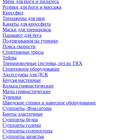
Мячи для йоги и пилатеса
Ролики для йоги и массажа
Кроссфит
Тренажеры для шеи
Канаты для кроссфита
Маски для тренировок
Парашют для бега
Подтягивания на турнике
Пояса скорости
Спортивные тросы
Тейпы
Тренировочные системы, петли TRX
Спортивное оборудование
Аксессуары для ДСК
Брусья настенные
Кольца гимнастические
Маты гимнастические
Турники
Шведские стенки и навесное оборудование
Суппорты, Фиксаторы
Бинты эластичные
Суппорты бедра
Суппорты голени
Суппорты голеностопа
Суппорты запястья