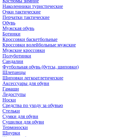
Костюмы зимние
Наколенники туристические
Очки тактические
Перчатки тактические
Обувь
Мужская обувь
Ботинки
Кроссовки баскетбольные
Кроссовки волейбольные мужские
Мужские кроссовки
Полуботинки
Сандалии
Футбольная обувь (бутсы, шиповки)
Шлепанцы
Шиповки легкоатлетические
Аксессуары для обуви
Гамаши
Ледоступы
Носки
Средства по уходу за обувью
Стельки
Сумки для обуви
Сушилки для обуви
Термоноски
Шнурки