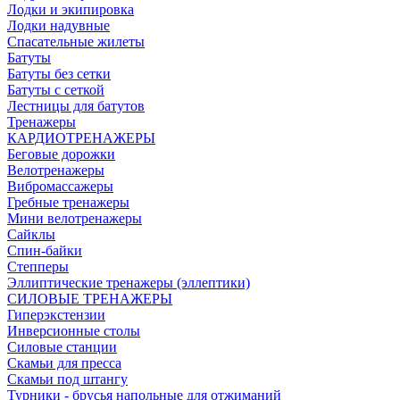
Лодки и экипировка
Лодки надувные
Спасательные жилеты
Батуты
Батуты без сетки
Батуты с сеткой
Лестницы для батутов
Тренажеры
КАРДИОТРЕНАЖЕРЫ
Беговые дорожки
Велотренажеры
Вибромассажеры
Гребные тренажеры
Мини велотренажеры
Сайклы
Спин-байки
Степперы
Эллиптические тренажеры (эллептики)
СИЛОВЫЕ ТРЕНАЖЕРЫ
Гиперэкстензии
Инверсионные столы
Силовые станции
Скамьи для пресса
Скамьи под штангу
Турники - брусья напольные для отжиманий