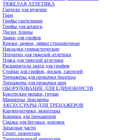
ТЯЖЕЛАЯ АТЛЕТИКА
Гантели для мужчин
Гири
Грифы гантельные
Грифы для штанги
Диски, блины
Замки для грифов
Крюки, ремни, лямки страховочные
Накладки гимнастические
Перчатки для тяжелой атлетики
Пояса для тяжелой атлетики
Расширители хвата для грифов
Стойки для грифов, дисков, гантелей
Тренажеры для прокачки бицепца
Тренажеры для прокачки шеи
ОБОРУДОВАНИЕ ДЛЯ ЕДИНОБОРСТВ
Боксерские мешки, груши
Манекены, боксмены
АКСЕССУАРЫ ДЛЯ ТРЕНАЖЕРОВ
Кардиодатчики, мониторы
Коврики для тренажеров
Смазка для беговых дорожек
Запасные части
Спорт. инвентарь
Тренировочный инвентарь