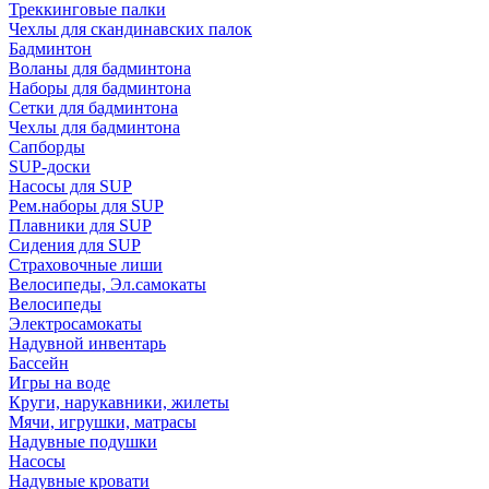
Треккинговые палки
Чехлы для скандинавских палок
Бадминтон
Воланы для бадминтона
Наборы для бадминтона
Сетки для бадминтона
Чехлы для бадминтона
Сапборды
SUP-доски
Насосы для SUP
Рем.наборы для SUP
Плавники для SUP
Сидения для SUP
Страховочные лиши
Велосипеды, Эл.самокаты
Велосипеды
Электросамокаты
Надувной инвентарь
Бассейн
Игры на воде
Круги, нарукавники, жилеты
Мячи, игрушки, матрасы
Надувные подушки
Насосы
Надувные кровати