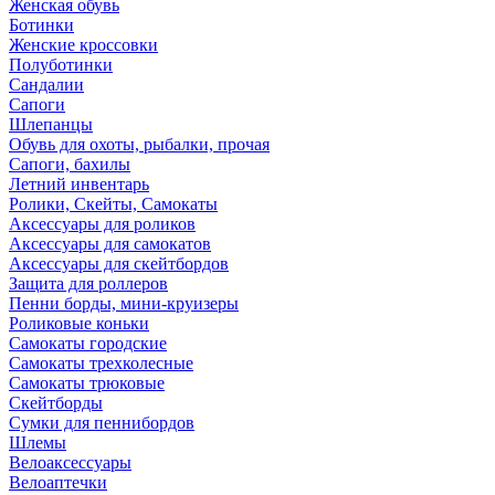
Женская обувь
Ботинки
Женские кроссовки
Полуботинки
Сандалии
Сапоги
Шлепанцы
Обувь для охоты, рыбалки, прочая
Сапоги, бахилы
Летний инвентарь
Ролики, Скейты, Самокаты
Аксессуары для роликов
Аксессуары для самокатов
Аксессуары для скейтбордов
Защита для роллеров
Пенни борды, мини-круизеры
Роликовые коньки
Самокаты городские
Самокаты трехколесные
Самокаты трюковые
Скейтборды
Сумки для пеннибордов
Шлемы
Велоаксессуары
Велоаптечки