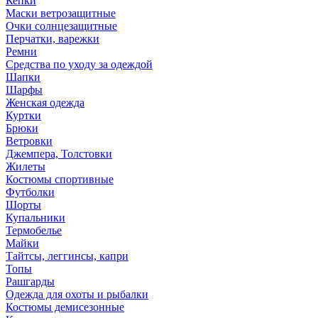
Кепки
Маски ветрозащитные
Очки солнцезащитные
Перчатки, варежки
Ремни
Средства по уходу за одеждой
Шапки
Шарфы
Женская одежда
Куртки
Брюки
Ветровки
Джемпера, Толстовки
Жилеты
Костюмы спортивные
Футболки
Шорты
Купальники
Термобелье
Майки
Тайтсы, леггинсы, капри
Топы
Рашгарды
Одежда для охоты и рыбалки
Костюмы демисезонные