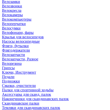
Велозамки
Велозвонки
Велокресла
Велокамеры
Велокомпьютеры
Велоперчатки
Велосумки
Велофонари, фары
Крылья для велосипедов
Насосы велосипедные
Фляги, бутылки
Флягодержатели
Велозапчасти
Велозапчасти, Разное
Велорезина
Грипсы
Ключи, Инструмент
Педали
Подножки
Смазки, очистители
Палки для спортивной ходьбы
Аксессуары для сканд. палок
Наконечники для скандинавских палок
Скандинавские палки
Темляки для скандинавских палок