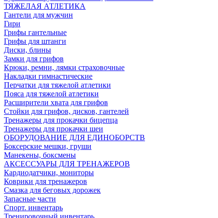
ТЯЖЕЛАЯ АТЛЕТИКА
Гантели для мужчин
Гири
Грифы гантельные
Грифы для штанги
Диски, блины
Замки для грифов
Крюки, ремни, лямки страховочные
Накладки гимнастические
Перчатки для тяжелой атлетики
Пояса для тяжелой атлетики
Расширители хвата для грифов
Стойки для грифов, дисков, гантелей
Тренажеры для прокачки бицепца
Тренажеры для прокачки шеи
ОБОРУДОВАНИЕ ДЛЯ ЕДИНОБОРСТВ
Боксерские мешки, груши
Манекены, боксмены
АКСЕССУАРЫ ДЛЯ ТРЕНАЖЕРОВ
Кардиодатчики, мониторы
Коврики для тренажеров
Смазка для беговых дорожек
Запасные части
Спорт. инвентарь
Тренировочный инвентарь