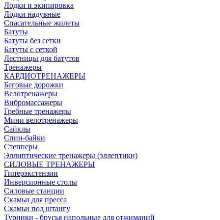
Лодки и экипировка
Лодки надувные
Спасательные жилеты
Батуты
Батуты без сетки
Батуты с сеткой
Лестницы для батутов
Тренажеры
КАРДИОТРЕНАЖЕРЫ
Беговые дорожки
Велотренажеры
Вибромассажеры
Гребные тренажеры
Мини велотренажеры
Сайклы
Спин-байки
Степперы
Эллиптические тренажеры (эллептики)
СИЛОВЫЕ ТРЕНАЖЕРЫ
Гиперэкстензии
Инверсионные столы
Силовые станции
Скамьи для пресса
Скамьи под штангу
Турники - брусья напольные для отжиманий