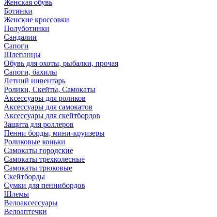
Женская обувь
Ботинки
Женские кроссовки
Полуботинки
Сандалии
Сапоги
Шлепанцы
Обувь для охоты, рыбалки, прочая
Сапоги, бахилы
Летний инвентарь
Ролики, Скейты, Самокаты
Аксессуары для роликов
Аксессуары для самокатов
Аксессуары для скейтбордов
Защита для роллеров
Пенни борды, мини-круизеры
Роликовые коньки
Самокаты городские
Самокаты трехколесные
Самокаты трюковые
Скейтборды
Сумки для пеннибордов
Шлемы
Велоаксессуары
Велоаптечки