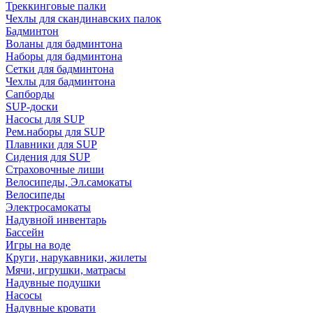
Треккинговые палки
Чехлы для скандинавских палок
Бадминтон
Воланы для бадминтона
Наборы для бадминтона
Сетки для бадминтона
Чехлы для бадминтона
Сапборды
SUP-доски
Насосы для SUP
Рем.наборы для SUP
Плавники для SUP
Сидения для SUP
Страховочные лиши
Велосипеды, Эл.самокаты
Велосипеды
Электросамокаты
Надувной инвентарь
Бассейн
Игры на воде
Круги, нарукавники, жилеты
Мячи, игрушки, матрасы
Надувные подушки
Насосы
Надувные кровати