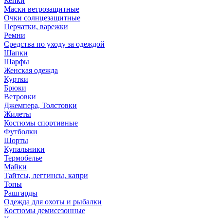
Кепки
Маски ветрозащитные
Очки солнцезащитные
Перчатки, варежки
Ремни
Средства по уходу за одеждой
Шапки
Шарфы
Женская одежда
Куртки
Брюки
Ветровки
Джемпера, Толстовки
Жилеты
Костюмы спортивные
Футболки
Шорты
Купальники
Термобелье
Майки
Тайтсы, леггинсы, капри
Топы
Рашгарды
Одежда для охоты и рыбалки
Костюмы демисезонные