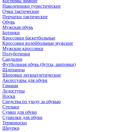
Костюмы зимние
Наколенники туристические
Очки тактические
Перчатки тактические
Обувь
Мужская обувь
Ботинки
Кроссовки баскетбольные
Кроссовки волейбольные мужские
Мужские кроссовки
Полуботинки
Сандалии
Футбольная обувь (бутсы, шиповки)
Шлепанцы
Шиповки легкоатлетические
Аксессуары для обуви
Гамаши
Ледоступы
Носки
Средства по уходу за обувью
Стельки
Сумки для обуви
Сушилки для обуви
Термоноски
Шнурки