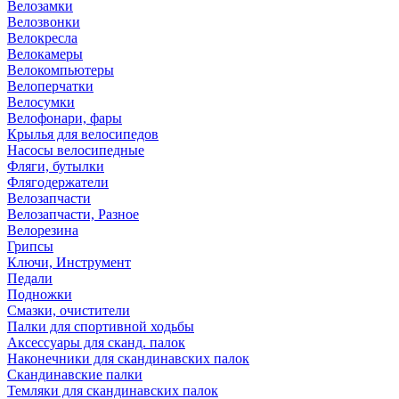
Велозамки
Велозвонки
Велокресла
Велокамеры
Велокомпьютеры
Велоперчатки
Велосумки
Велофонари, фары
Крылья для велосипедов
Насосы велосипедные
Фляги, бутылки
Флягодержатели
Велозапчасти
Велозапчасти, Разное
Велорезина
Грипсы
Ключи, Инструмент
Педали
Подножки
Смазки, очистители
Палки для спортивной ходьбы
Аксессуары для сканд. палок
Наконечники для скандинавских палок
Скандинавские палки
Темляки для скандинавских палок