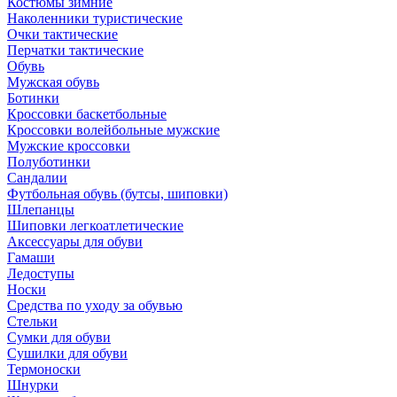
Костюмы зимние
Наколенники туристические
Очки тактические
Перчатки тактические
Обувь
Мужская обувь
Ботинки
Кроссовки баскетбольные
Кроссовки волейбольные мужские
Мужские кроссовки
Полуботинки
Сандалии
Футбольная обувь (бутсы, шиповки)
Шлепанцы
Шиповки легкоатлетические
Аксессуары для обуви
Гамаши
Ледоступы
Носки
Средства по уходу за обувью
Стельки
Сумки для обуви
Сушилки для обуви
Термоноски
Шнурки