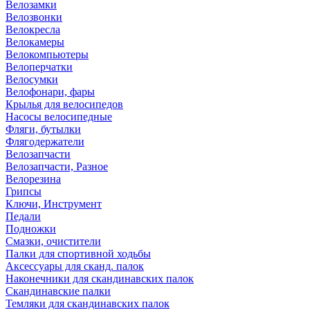
Велозамки
Велозвонки
Велокресла
Велокамеры
Велокомпьютеры
Велоперчатки
Велосумки
Велофонари, фары
Крылья для велосипедов
Насосы велосипедные
Фляги, бутылки
Флягодержатели
Велозапчасти
Велозапчасти, Разное
Велорезина
Грипсы
Ключи, Инструмент
Педали
Подножки
Смазки, очистители
Палки для спортивной ходьбы
Аксессуары для сканд. палок
Наконечники для скандинавских палок
Скандинавские палки
Темляки для скандинавских палок