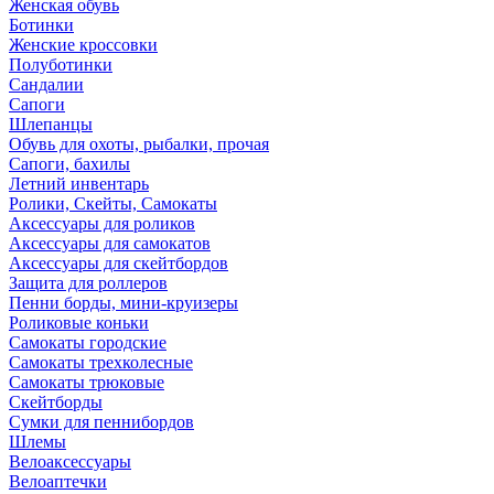
Женская обувь
Ботинки
Женские кроссовки
Полуботинки
Сандалии
Сапоги
Шлепанцы
Обувь для охоты, рыбалки, прочая
Сапоги, бахилы
Летний инвентарь
Ролики, Скейты, Самокаты
Аксессуары для роликов
Аксессуары для самокатов
Аксессуары для скейтбордов
Защита для роллеров
Пенни борды, мини-круизеры
Роликовые коньки
Самокаты городские
Самокаты трехколесные
Самокаты трюковые
Скейтборды
Сумки для пеннибордов
Шлемы
Велоаксессуары
Велоаптечки