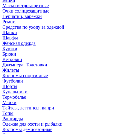
Кепки
Маски ветрозащитные
Очки солнцезащитные
Перчатки, варежки
Ремни
Средства по уходу за одеждой
Шапки
Шарфы
Женская одежда
Куртки
Брюки
Ветровки
Джемпера, Толстовки
Жилеты
Костюмы спортивные
Футболки
Шорты
Купальники
Термобелье
Майки
Тайтсы, леггинсы, капри
Топы
Рашгарды
Одежда для охоты и рыбалки
Костюмы демисезонные