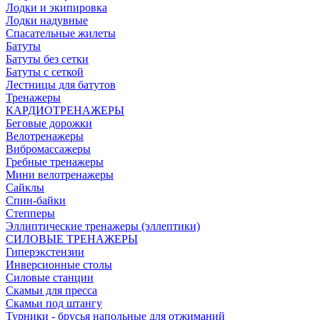
Лодки и экипировка
Лодки надувные
Спасательные жилеты
Батуты
Батуты без сетки
Батуты с сеткой
Лестницы для батутов
Тренажеры
КАРДИОТРЕНАЖЕРЫ
Беговые дорожки
Велотренажеры
Вибромассажеры
Гребные тренажеры
Мини велотренажеры
Сайклы
Спин-байки
Степперы
Эллиптические тренажеры (эллептики)
СИЛОВЫЕ ТРЕНАЖЕРЫ
Гиперэкстензии
Инверсионные столы
Силовые станции
Скамьи для пресса
Скамьи под штангу
Турники - брусья напольные для отжиманий