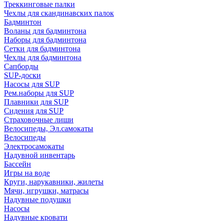
Треккинговые палки
Чехлы для скандинавских палок
Бадминтон
Воланы для бадминтона
Наборы для бадминтона
Сетки для бадминтона
Чехлы для бадминтона
Сапборды
SUP-доски
Насосы для SUP
Рем.наборы для SUP
Плавники для SUP
Сидения для SUP
Страховочные лиши
Велосипеды, Эл.самокаты
Велосипеды
Электросамокаты
Надувной инвентарь
Бассейн
Игры на воде
Круги, нарукавники, жилеты
Мячи, игрушки, матрасы
Надувные подушки
Насосы
Надувные кровати