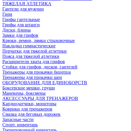
ТЯЖЕЛАЯ АТЛЕТИКА
Гантели для мужчин
Гири
Грифы гантельные
Грифы для штанги
Диски, блины
Замки для грифов
Крюки, ремни, лямки страховочные
Накладки гимнастические
Перчатки для тяжелой атлетики
Пояса для тяжелой атлетики
Расширители хвата для грифов
Стойки для грифов, дисков, гантелей
Тренажеры для прокачки бицепца
Тренажеры для прокачки шеи
ОБОРУДОВАНИЕ ДЛЯ ЕДИНОБОРСТВ
Боксерские мешки, груши
Манекены, боксмены
АКСЕССУАРЫ ДЛЯ ТРЕНАЖЕРОВ
Кардиодатчики, мониторы
Коврики для тренажеров
Смазка для беговых дорожек
Запасные части
Спорт. инвентарь
Тренировочный инвентарь