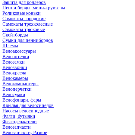
Защита для роллеров
Пенни борды, мини-круизеры
Роликовые коньки
Самокаты городские
Самокаты трехколесные
Самокаты трюковые
Скейтборды
Сумки для пеннибордов
Шлемы
Велоаксессуары
Велоаптечки
Велозамки
Велозвонки
Велокресла
Велокамеры
Велокомпьютеры
Велоперчатки
Велосумки
Велофонари, фары
Крылья для велосипедов
Насосы велосипедные
Фляги, бутылки
Флягодержатели
Велозапчасти
Велозапчасти, Разное