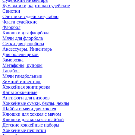
Судейский инвентарь
Бумажники, карточки судейские
Свистки
Счетчики судейские, табло
Флаги судейские
Флорбол
Клюшки для флорбола
Мячи для флорбола
Сетки для флорбола
Аксессуары, Инвентарь
Для болельщиков
Заморозка
Мегафоны, рупоры
Гандбол
Мячи гандбольные
Зимний инвентарь
Хоккейная экипировка
Капы хоккейные
Антифоги для визоров
Хоккейные сумки, баулы, чехлы
Шайбы и мячи для хоккея
Клюшки для хоккея с мячом
Клюшки для хоккея с шайбой
Детские хоккейные наборы
Хоккейные перчатки