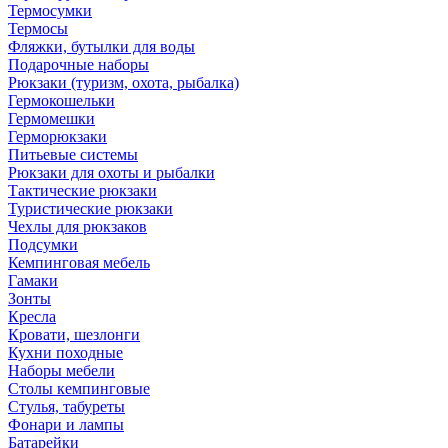
Термосумки
Термосы
Фляжки, бутылки для воды
Подарочные наборы
Рюкзаки (туризм, охота, рыбалка)
Гермокошельки
Гермомешки
Герморюкзаки
Питьевые системы
Рюкзаки для охоты и рыбалки
Тактические рюкзаки
Туристические рюкзаки
Чехлы для рюкзаков
Подсумки
Кемпинговая мебель
Гамаки
Зонты
Кресла
Кровати, шезлонги
Кухни походные
Наборы мебели
Столы кемпинговые
Стулья, табуреты
Фонари и лампы
Батарейки