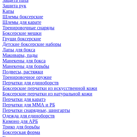
Защита паха
Защита рук
Капы
Шлемы боксерские
Шлемы для карате
Тренировочные снаряды
Боксерские мешки
Груши боксерские
Детские боксерские наборы
Лапы для бокса
Макивары, пады
Манекены для бокса
Манекены для борьбы
Подвесы, растяжки
Тренировочное оружие
Перчатки для единоборств
Боксерские перчатки из искусственной кожи
Боксерские перчатки из натуральной кожи
Перчатки для каратэ
Перчатки для ММА и РБ
Перчатки снарядные, шингарты
Одежда для единоборств
Кимоно для АРБ
Трико для борьбы
Боксерская форма