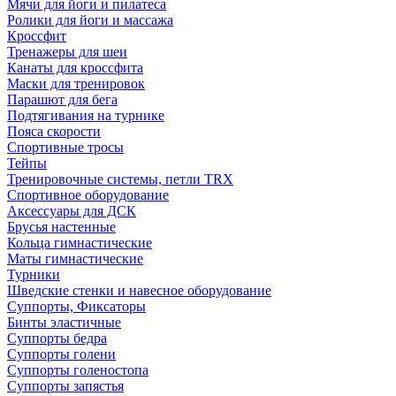
Мячи для йоги и пилатеса
Ролики для йоги и массажа
Кроссфит
Тренажеры для шеи
Канаты для кроссфита
Маски для тренировок
Парашют для бега
Подтягивания на турнике
Пояса скорости
Спортивные тросы
Тейпы
Тренировочные системы, петли TRX
Спортивное оборудование
Аксессуары для ДСК
Брусья настенные
Кольца гимнастические
Маты гимнастические
Турники
Шведские стенки и навесное оборудование
Суппорты, Фиксаторы
Бинты эластичные
Суппорты бедра
Суппорты голени
Суппорты голеностопа
Суппорты запястья