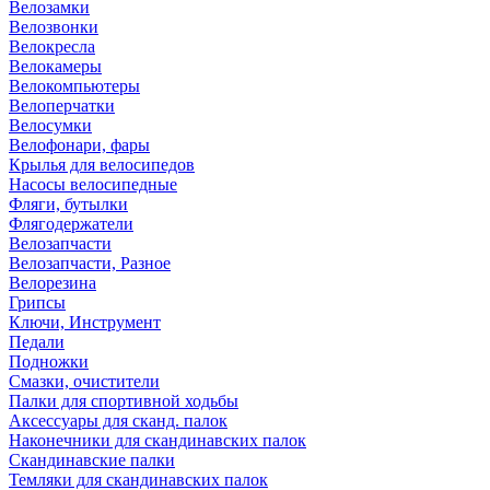
Велозамки
Велозвонки
Велокресла
Велокамеры
Велокомпьютеры
Велоперчатки
Велосумки
Велофонари, фары
Крылья для велосипедов
Насосы велосипедные
Фляги, бутылки
Флягодержатели
Велозапчасти
Велозапчасти, Разное
Велорезина
Грипсы
Ключи, Инструмент
Педали
Подножки
Смазки, очистители
Палки для спортивной ходьбы
Аксессуары для сканд. палок
Наконечники для скандинавских палок
Скандинавские палки
Темляки для скандинавских палок