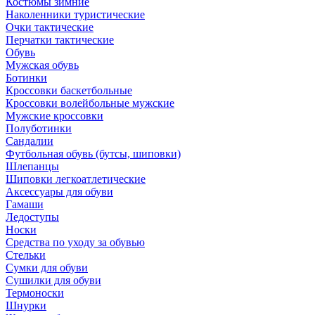
Костюмы зимние
Наколенники туристические
Очки тактические
Перчатки тактические
Обувь
Мужская обувь
Ботинки
Кроссовки баскетбольные
Кроссовки волейбольные мужские
Мужские кроссовки
Полуботинки
Сандалии
Футбольная обувь (бутсы, шиповки)
Шлепанцы
Шиповки легкоатлетические
Аксессуары для обуви
Гамаши
Ледоступы
Носки
Средства по уходу за обувью
Стельки
Сумки для обуви
Сушилки для обуви
Термоноски
Шнурки