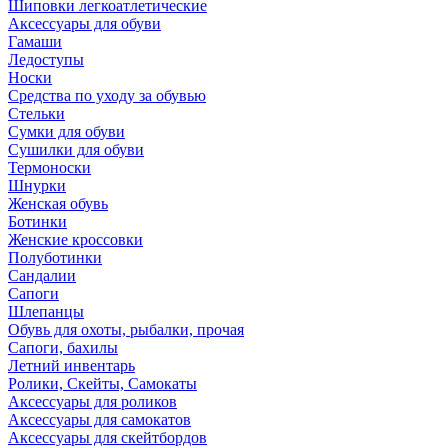
Шиповки легкоатлетические
Аксессуары для обуви
Гамаши
Ледоступы
Носки
Средства по уходу за обувью
Стельки
Сумки для обуви
Сушилки для обуви
Термоноски
Шнурки
Женская обувь
Ботинки
Женские кроссовки
Полуботинки
Сандалии
Сапоги
Шлепанцы
Обувь для охоты, рыбалки, прочая
Сапоги, бахилы
Летний инвентарь
Ролики, Скейты, Самокаты
Аксессуары для роликов
Аксессуары для самокатов
Аксессуары для скейтбордов