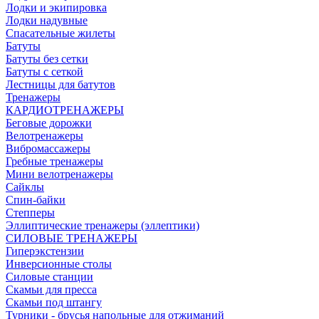
Лодки и экипировка
Лодки надувные
Спасательные жилеты
Батуты
Батуты без сетки
Батуты с сеткой
Лестницы для батутов
Тренажеры
КАРДИОТРЕНАЖЕРЫ
Беговые дорожки
Велотренажеры
Вибромассажеры
Гребные тренажеры
Мини велотренажеры
Сайклы
Спин-байки
Степперы
Эллиптические тренажеры (эллептики)
СИЛОВЫЕ ТРЕНАЖЕРЫ
Гиперэкстензии
Инверсионные столы
Силовые станции
Скамьи для пресса
Скамьи под штангу
Турники - брусья напольные для отжиманий