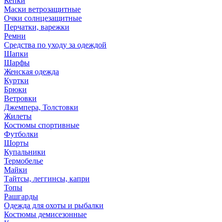
Кепки
Маски ветрозащитные
Очки солнцезащитные
Перчатки, варежки
Ремни
Средства по уходу за одеждой
Шапки
Шарфы
Женская одежда
Куртки
Брюки
Ветровки
Джемпера, Толстовки
Жилеты
Костюмы спортивные
Футболки
Шорты
Купальники
Термобелье
Майки
Тайтсы, леггинсы, капри
Топы
Рашгарды
Одежда для охоты и рыбалки
Костюмы демисезонные