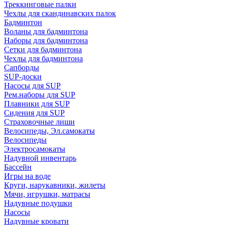
Треккинговые палки
Чехлы для скандинавских палок
Бадминтон
Воланы для бадминтона
Наборы для бадминтона
Сетки для бадминтона
Чехлы для бадминтона
Сапборды
SUP-доски
Насосы для SUP
Рем.наборы для SUP
Плавники для SUP
Сидения для SUP
Страховочные лиши
Велосипеды, Эл.самокаты
Велосипеды
Электросамокаты
Надувной инвентарь
Бассейн
Игры на воде
Круги, нарукавники, жилеты
Мячи, игрушки, матрасы
Надувные подушки
Насосы
Надувные кровати