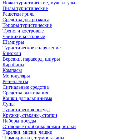
Ножи туристические, мультитулы
Пилы туристические
Решетки гриль
Средства для розжига
Топоры туристические
Треноги костровые
Чайники костровые
Шампуры
Туристическое снаряжение
Бинокли
Веревки, паракорд, шнуры
Карабины
Компасы
Монокуляры
Репелленты
Сигнальные средства
Средства выживания
Кошки для альпинизма
Лупы
Туристическая посуда
Кружки, стаканы, стопки
Наборы посуды
Столовые приборы, ложки, вилки
Тарелки, миски, чашки
Термокружки, термостаканы