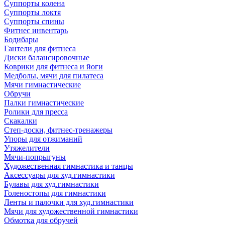
Суппорты колена
Суппорты локтя
Суппорты спины
Фитнес инвентарь
Бодибары
Гантели для фитнеса
Диски балансировочные
Коврики для фитнеса и йоги
Медболы, мячи для пилатеса
Мячи гимнастические
Обручи
Палки гимнастические
Ролики для пресса
Скакалки
Степ-доски, фитнес-тренажеры
Упоры для отжиманий
Утяжелители
Мячи-попрыгуны
Художественная гимнастика и танцы
Аксессуары для худ.гимнастики
Булавы для худ.гимнастики
Голеностопы для гимнастики
Ленты и палочки для худ.гимнастики
Мячи для художественной гимнастики
Обмотка для обручей