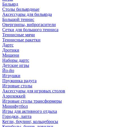
Бильярд
Столы бильярдные
Аксессуары для бильярда
Большой теннис
Овергрипы, виброгасители
Сетки для большого тенниса
Теннисные мячи
Теннисные ракетки
Дартс
Дротики
Мишени
Наборы дартс
Детские игры
Йо-йо
Игрушки
Пружинка радуга
Игровые столы
Аксессуары для игровых столов
Аэрохоккей
Игровые столы трансформеры
Минифутбол
Игры для активного отдыха
Городки, лапта
Кегли, боулинг, кольцебросы
Кетчболы, бочче, ловилки