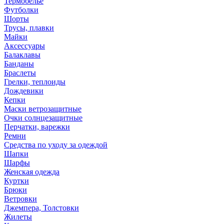
Термобелье
Футболки
Шорты
Трусы, плавки
Майки
Аксессуары
Балаклавы
Банданы
Браслеты
Грелки, теплоиды
Дождевики
Кепки
Маски ветрозащитные
Очки солнцезащитные
Перчатки, варежки
Ремни
Средства по уходу за одеждой
Шапки
Шарфы
Женская одежда
Куртки
Брюки
Ветровки
Джемпера, Толстовки
Жилеты