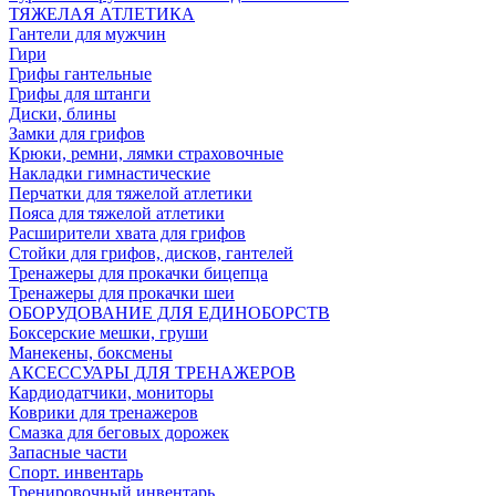
ТЯЖЕЛАЯ АТЛЕТИКА
Гантели для мужчин
Гири
Грифы гантельные
Грифы для штанги
Диски, блины
Замки для грифов
Крюки, ремни, лямки страховочные
Накладки гимнастические
Перчатки для тяжелой атлетики
Пояса для тяжелой атлетики
Расширители хвата для грифов
Стойки для грифов, дисков, гантелей
Тренажеры для прокачки бицепца
Тренажеры для прокачки шеи
ОБОРУДОВАНИЕ ДЛЯ ЕДИНОБОРСТВ
Боксерские мешки, груши
Манекены, боксмены
АКСЕССУАРЫ ДЛЯ ТРЕНАЖЕРОВ
Кардиодатчики, мониторы
Коврики для тренажеров
Смазка для беговых дорожек
Запасные части
Спорт. инвентарь
Тренировочный инвентарь