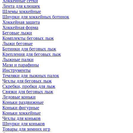
Хоккейные сетки
Лента для клюшек
Шлемы хоккейные
Шнурки для хоккейных ботинок
Хоккейная защита
Хоккейная форма
Беговые лыжи
Комплекты беговых лыж
Лыжи беговые
Ботинки для беговых лыж
Крепления для беговых лыж
Лыжные палки
Мази и парафины
Инструменты
Темляки для лыжных палок
Чехлы для беговых лыж
Скребки, пробки для лыж
Связки для беговых лыж
Ледовые коньки
Коньки раздвижные
Коньки фигурные
Коньки хоккейные
Чехлы для коньков
Шнурки для коньков
Товары для зимних игр