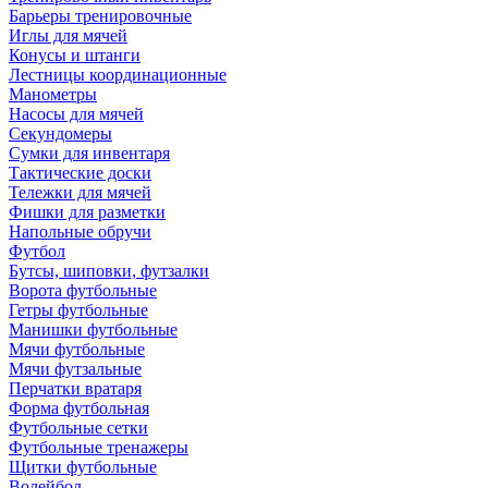
Барьеры тренировочные
Иглы для мячей
Конусы и штанги
Лестницы координационные
Манометры
Насосы для мячей
Секундомеры
Сумки для инвентаря
Тактические доски
Тележки для мячей
Фишки для разметки
Напольные обручи
Футбол
Бутсы, шиповки, футзалки
Ворота футбольные
Гетры футбольные
Манишки футбольные
Мячи футбольные
Мячи футзальные
Перчатки вратаря
Форма футбольная
Футбольные сетки
Футбольные тренажеры
Щитки футбольные
Волейбол