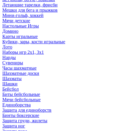
Летающие тарелки, фрисби
Мешки для бега и прыжков
Мини-гольф, хоккей
Мячи детские
Настольные Игры
Домино
Карты игральные
Кубики, зары, кости игральные
Лото
Наборы игр 2х1, 3х1
Нарды
Сувениры
Часы шахматные
Шахматные доски
Шахматы
Шашки
Бейсбол
Биты бейсбольные
Мячи бейсбольные
Единоборства
Защита для единоборств
Бинты боксерские
Защита груди, жилеты
Защита ног