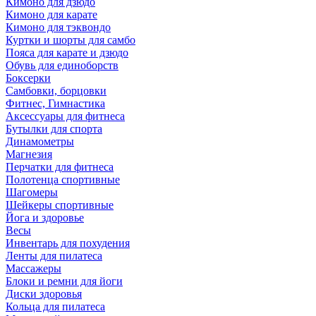
Кимоно для дзюдо
Кимоно для карате
Кимоно для тэквондо
Куртки и шорты для самбо
Пояса для карате и дзюдо
Обувь для единоборств
Боксерки
Самбовки, борцовки
Фитнес, Гимнастика
Аксессуары для фитнеса
Бутылки для спорта
Динамометры
Магнезия
Перчатки для фитнеса
Полотенца спортивные
Шагомеры
Шейкеры спортивные
Йога и здоровье
Весы
Инвентарь для похудения
Ленты для пилатеса
Массажеры
Блоки и ремни для йоги
Диски здоровья
Кольца для пилатеса