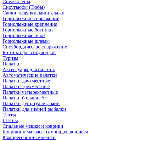
Снежколепы
Сноутьюбы (Тюбы)
Санки, ледянки, мини-лыжи
Горнолыжное снаряжение
Горнолыжные крепления
Горнолыжные ботинки
Горнолыжные очки
Горнолыжные шлемы
Сноубордическое снаряжение
Ботинки для сноубордов
Туризм
Палатки
Аксессуары для палаток
Автоматические палатки
Палатки двухместные
Палатки трехместные
Палатки четырехместные
Палатки большие 5+
Палатки душ, туалет, бани
Палатки для зимней рыбалки
Тенты
Шатры
Спальные мешки и коврики
Коврики и матрасы самонадувающиеся
Компрессионные мешки