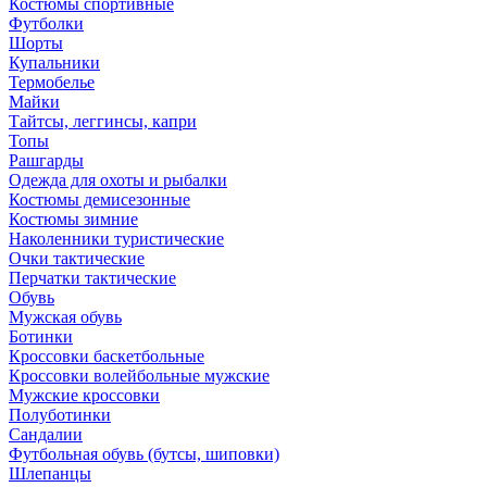
Костюмы спортивные
Футболки
Шорты
Купальники
Термобелье
Майки
Тайтсы, леггинсы, капри
Топы
Рашгарды
Одежда для охоты и рыбалки
Костюмы демисезонные
Костюмы зимние
Наколенники туристические
Очки тактические
Перчатки тактические
Обувь
Мужская обувь
Ботинки
Кроссовки баскетбольные
Кроссовки волейбольные мужские
Мужские кроссовки
Полуботинки
Сандалии
Футбольная обувь (бутсы, шиповки)
Шлепанцы