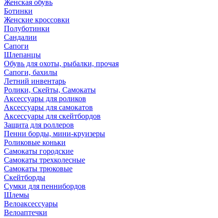
Женская обувь
Ботинки
Женские кроссовки
Полуботинки
Сандалии
Сапоги
Шлепанцы
Обувь для охоты, рыбалки, прочая
Сапоги, бахилы
Летний инвентарь
Ролики, Скейты, Самокаты
Аксессуары для роликов
Аксессуары для самокатов
Аксессуары для скейтбордов
Защита для роллеров
Пенни борды, мини-круизеры
Роликовые коньки
Самокаты городские
Самокаты трехколесные
Самокаты трюковые
Скейтборды
Сумки для пеннибордов
Шлемы
Велоаксессуары
Велоаптечки