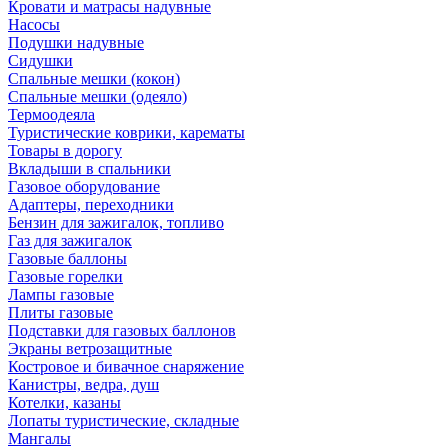
Кровати и матрасы надувные
Насосы
Подушки надувные
Сидушки
Спальные мешки (кокон)
Спальные мешки (одеяло)
Термоодеяла
Туристические коврики, карематы
Товары в дорогу
Вкладыши в спальники
Газовое оборудование
Адаптеры, переходники
Бензин для зажигалок, топливо
Газ для зажигалок
Газовые баллоны
Газовые горелки
Лампы газовые
Плиты газовые
Подставки для газовых баллонов
Экраны ветрозащитные
Костровое и бивачное снаряжение
Канистры, ведра, душ
Котелки, казаны
Лопаты туристические, складные
Мангалы