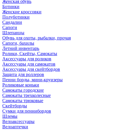
Женская обувь
Ботинки
Женские кроссовки
Полуботинки
Сандалии
Сапоги
Шлепанцы
Обувь для охоты, рыбалки, прочая
Сапоги, бахилы
Летний инвентарь
Ролики, Скейты, Самокаты
Аксессуары для роликов
Аксессуары для самокатов
Аксессуары для скейтбордов
Защита для роллеров
Пенни борды, мини-круизеры
Роликовые коньки
Самокаты городские
Самокаты трехколесные
Самокаты трюковые
Скейтборды
Сумки для пеннибордов
Шлемы
Велоаксессуары
Велоаптечки