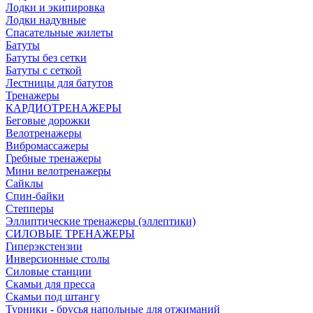
Лодки и экипировка
Лодки надувные
Спасательные жилеты
Батуты
Батуты без сетки
Батуты с сеткой
Лестницы для батутов
Тренажеры
КАРДИОТРЕНАЖЕРЫ
Беговые дорожки
Велотренажеры
Вибромассажеры
Гребные тренажеры
Мини велотренажеры
Сайклы
Спин-байки
Степперы
Эллиптические тренажеры (эллептики)
СИЛОВЫЕ ТРЕНАЖЕРЫ
Гиперэкстензии
Инверсионные столы
Силовые станции
Скамьи для пресса
Скамьи под штангу
Турники - брусья напольные для отжиманий