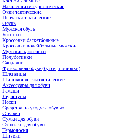
Костюмы зимние
Наколенники туристические
Очки тактические
Перчатки тактические
Обувь
Мужская обувь
Ботинки
Кроссовки баскетбольные
Кроссовки волейбольные мужские
Мужские кроссовки
Полуботинки
Сандалии
Футбольная обувь (бутсы, шиповки)
Шлепанцы
Шиповки легкоатлетические
Аксессуары для обуви
Гамаши
Ледоступы
Носки
Средства по уходу за обувью
Стельки
Сумки для обуви
Сушилки для обуви
Термоноски
Шнурки