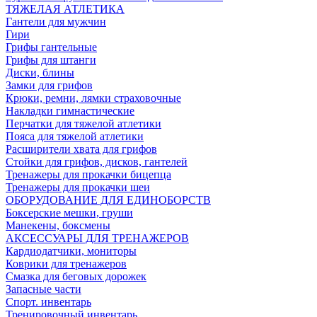
ТЯЖЕЛАЯ АТЛЕТИКА
Гантели для мужчин
Гири
Грифы гантельные
Грифы для штанги
Диски, блины
Замки для грифов
Крюки, ремни, лямки страховочные
Накладки гимнастические
Перчатки для тяжелой атлетики
Пояса для тяжелой атлетики
Расширители хвата для грифов
Стойки для грифов, дисков, гантелей
Тренажеры для прокачки бицепца
Тренажеры для прокачки шеи
ОБОРУДОВАНИЕ ДЛЯ ЕДИНОБОРСТВ
Боксерские мешки, груши
Манекены, боксмены
АКСЕССУАРЫ ДЛЯ ТРЕНАЖЕРОВ
Кардиодатчики, мониторы
Коврики для тренажеров
Смазка для беговых дорожек
Запасные части
Спорт. инвентарь
Тренировочный инвентарь