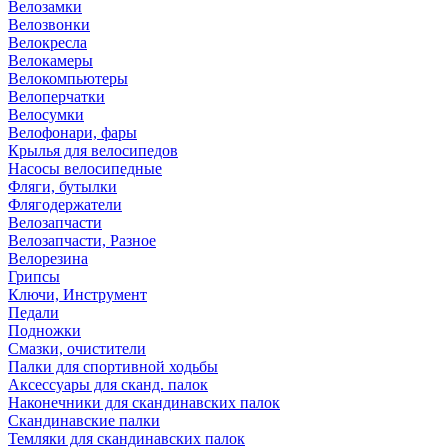
Велозамки
Велозвонки
Велокресла
Велокамеры
Велокомпьютеры
Велоперчатки
Велосумки
Велофонари, фары
Крылья для велосипедов
Насосы велосипедные
Фляги, бутылки
Флягодержатели
Велозапчасти
Велозапчасти, Разное
Велорезина
Грипсы
Ключи, Инструмент
Педали
Подножки
Смазки, очистители
Палки для спортивной ходьбы
Аксессуары для сканд. палок
Наконечники для скандинавских палок
Скандинавские палки
Темляки для скандинавских палок