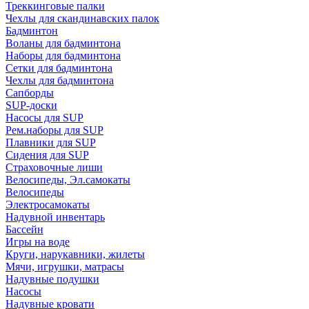
Треккинговые палки
Чехлы для скандинавских палок
Бадминтон
Воланы для бадминтона
Наборы для бадминтона
Сетки для бадминтона
Чехлы для бадминтона
Сапборды
SUP-доски
Насосы для SUP
Рем.наборы для SUP
Плавники для SUP
Сидения для SUP
Страховочные лиши
Велосипеды, Эл.самокаты
Велосипеды
Электросамокаты
Надувной инвентарь
Бассейн
Игры на воде
Круги, нарукавники, жилеты
Мячи, игрушки, матрасы
Надувные подушки
Насосы
Надувные кровати