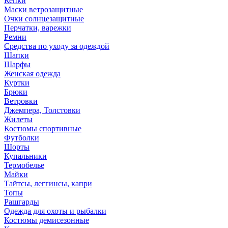
Кепки
Маски ветрозащитные
Очки солнцезащитные
Перчатки, варежки
Ремни
Средства по уходу за одеждой
Шапки
Шарфы
Женская одежда
Куртки
Брюки
Ветровки
Джемпера, Толстовки
Жилеты
Костюмы спортивные
Футболки
Шорты
Купальники
Термобелье
Майки
Тайтсы, леггинсы, капри
Топы
Рашгарды
Одежда для охоты и рыбалки
Костюмы демисезонные