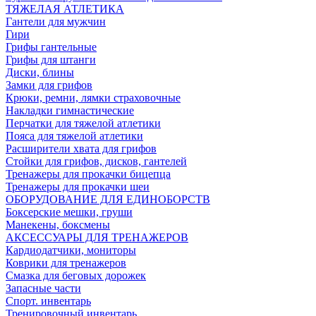
ТЯЖЕЛАЯ АТЛЕТИКА
Гантели для мужчин
Гири
Грифы гантельные
Грифы для штанги
Диски, блины
Замки для грифов
Крюки, ремни, лямки страховочные
Накладки гимнастические
Перчатки для тяжелой атлетики
Пояса для тяжелой атлетики
Расширители хвата для грифов
Стойки для грифов, дисков, гантелей
Тренажеры для прокачки бицепца
Тренажеры для прокачки шеи
ОБОРУДОВАНИЕ ДЛЯ ЕДИНОБОРСТВ
Боксерские мешки, груши
Манекены, боксмены
АКСЕССУАРЫ ДЛЯ ТРЕНАЖЕРОВ
Кардиодатчики, мониторы
Коврики для тренажеров
Смазка для беговых дорожек
Запасные части
Спорт. инвентарь
Тренировочный инвентарь