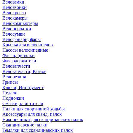
Велозамки
Велозвонки
Велокресла
Велокамеры
Велокомпьютеры
Велоперчатки
Велосумки
Велофонари, фары
Крылья для велосипедов
Насосы велосипедные
Фляги, бутылки
Флягодержатели
Велозапчасти
Велозапчасти, Разное
Велорезина
Грипсы
Ключи, Инструмент
Педали
Подножки
Смазки, очистители
Палки для спортивной ходьбы
Аксессуары для сканд. палок
Наконечники для скандинавских палок
Скандинавские палки
Темляки для скандинавских палок