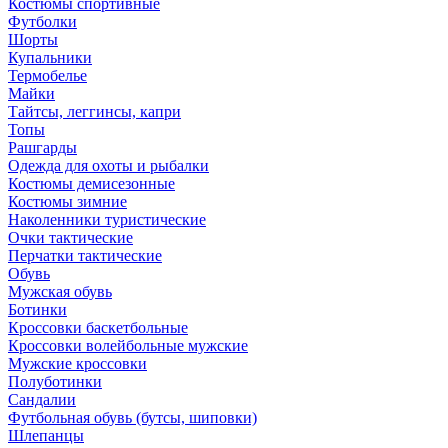
Костюмы спортивные
Футболки
Шорты
Купальники
Термобелье
Майки
Тайтсы, леггинсы, капри
Топы
Рашгарды
Одежда для охоты и рыбалки
Костюмы демисезонные
Костюмы зимние
Наколенники туристические
Очки тактические
Перчатки тактические
Обувь
Мужская обувь
Ботинки
Кроссовки баскетбольные
Кроссовки волейбольные мужские
Мужские кроссовки
Полуботинки
Сандалии
Футбольная обувь (бутсы, шиповки)
Шлепанцы