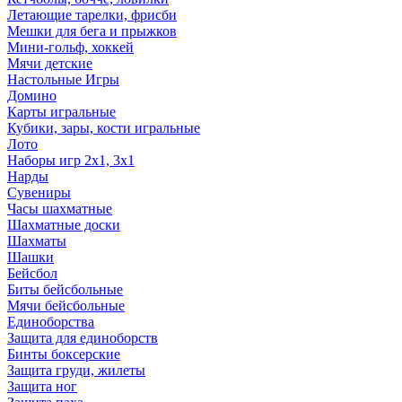
Летающие тарелки, фрисби
Мешки для бега и прыжков
Мини-гольф, хоккей
Мячи детские
Настольные Игры
Домино
Карты игральные
Кубики, зары, кости игральные
Лото
Наборы игр 2х1, 3х1
Нарды
Сувениры
Часы шахматные
Шахматные доски
Шахматы
Шашки
Бейсбол
Биты бейсбольные
Мячи бейсбольные
Единоборства
Защита для единоборств
Бинты боксерские
Защита груди, жилеты
Защита ног