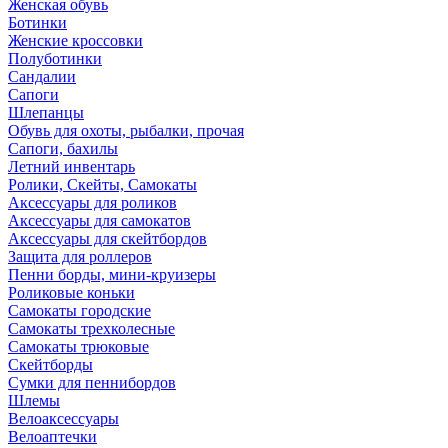
Женская обувь
Ботинки
Женские кроссовки
Полуботинки
Сандалии
Сапоги
Шлепанцы
Обувь для охоты, рыбалки, прочая
Сапоги, бахилы
Летний инвентарь
Ролики, Скейты, Самокаты
Аксессуары для роликов
Аксессуары для самокатов
Аксессуары для скейтбордов
Защита для роллеров
Пенни борды, мини-круизеры
Роликовые коньки
Самокаты городские
Самокаты трехколесные
Самокаты трюковые
Скейтборды
Сумки для пеннибордов
Шлемы
Велоаксессуары
Велоаптечки