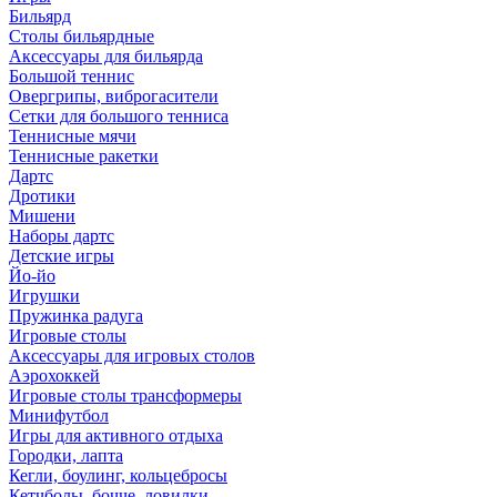
Бильярд
Столы бильярдные
Аксессуары для бильярда
Большой теннис
Овергрипы, виброгасители
Сетки для большого тенниса
Теннисные мячи
Теннисные ракетки
Дартс
Дротики
Мишени
Наборы дартс
Детские игры
Йо-йо
Игрушки
Пружинка радуга
Игровые столы
Аксессуары для игровых столов
Аэрохоккей
Игровые столы трансформеры
Минифутбол
Игры для активного отдыха
Городки, лапта
Кегли, боулинг, кольцебросы
Кетчболы, бочче, ловилки