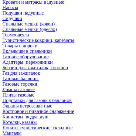
Кровати и матрасы надувные
Насосы
Подушки надувные
Сидушки
Спальные мешки (кокон)
Спальные мешки (одеяло)
Термоодеяла
Туристические коврики, карематы
Товары в дорогу
Вкладыши в спальники
Газовое оборудование
Адаптеры, переходники
Бензин для зажигалок, топливо
Газ для зажигалок
Газовые баллоны
Газовые горелки
Лампы газовые
Плиты газовые
Подставки для газовых баллонов
Экраны ветрозащитные
Костровое и бивачное снаряжение
Канистры, ведра, душ
Котелки, казаны
Лопаты туристические, складные
Мангалы