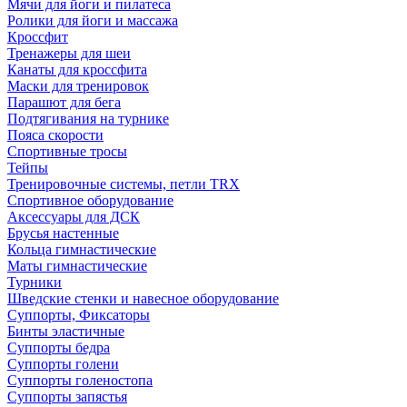
Мячи для йоги и пилатеса
Ролики для йоги и массажа
Кроссфит
Тренажеры для шеи
Канаты для кроссфита
Маски для тренировок
Парашют для бега
Подтягивания на турнике
Пояса скорости
Спортивные тросы
Тейпы
Тренировочные системы, петли TRX
Спортивное оборудование
Аксессуары для ДСК
Брусья настенные
Кольца гимнастические
Маты гимнастические
Турники
Шведские стенки и навесное оборудование
Суппорты, Фиксаторы
Бинты эластичные
Суппорты бедра
Суппорты голени
Суппорты голеностопа
Суппорты запястья