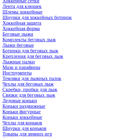
Хоккейные сетки
Лента для клюшек
Шлемы хоккейные
Шнурки для хоккейных ботинок
Хоккейная защита
Хоккейная форма
Беговые лыжи
Комплекты беговых лыж
Лыжи беговые
Ботинки для беговых лыж
Крепления для беговых лыж
Лыжные палки
Мази и парафины
Инструменты
Темляки для лыжных палок
Чехлы для беговых лыж
Скребки, пробки для лыж
Связки для беговых лыж
Ледовые коньки
Коньки раздвижные
Коньки фигурные
Коньки хоккейные
Чехлы для коньков
Шнурки для коньков
Товары для зимних игр