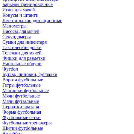
Барьеры тренировочные
Иглы для мячей
Конусы и штанги
Лестницы координационные
Манометры
Насосы для мячей
Секундомеры
Сумки для инвентаря
Тактические доски
Тележки для мячей
Фишки для разметки
Напольные обручи
Футбол
Бутсы, шиповки, футзалки
Ворота футбольные
Гетры футбольные
Манишки футбольные
Мячи футбольные
Мячи футзальные
Перчатки вратаря
Форма футбольная
Футбольные сетки
Футбольные тренажеры
Щитки футбольные
Волейбол