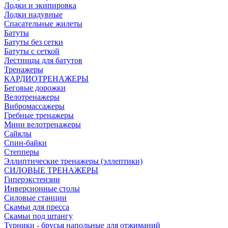
Лодки и экипировка
Лодки надувные
Спасательные жилеты
Батуты
Батуты без сетки
Батуты с сеткой
Лестницы для батутов
Тренажеры
КАРДИОТРЕНАЖЕРЫ
Беговые дорожки
Велотренажеры
Вибромассажеры
Гребные тренажеры
Мини велотренажеры
Сайклы
Спин-байки
Степперы
Эллиптические тренажеры (эллептики)
СИЛОВЫЕ ТРЕНАЖЕРЫ
Гиперэкстензии
Инверсионные столы
Силовые станции
Скамьи для пресса
Скамьи под штангу
Турники - брусья напольные для отжиманий