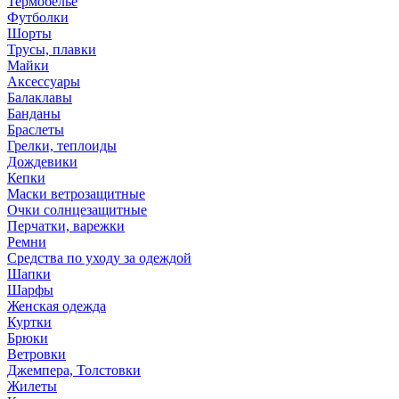
Термобелье
Футболки
Шорты
Трусы, плавки
Майки
Аксессуары
Балаклавы
Банданы
Браслеты
Грелки, теплоиды
Дождевики
Кепки
Маски ветрозащитные
Очки солнцезащитные
Перчатки, варежки
Ремни
Средства по уходу за одеждой
Шапки
Шарфы
Женская одежда
Куртки
Брюки
Ветровки
Джемпера, Толстовки
Жилеты