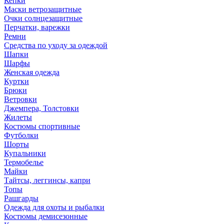
Кепки
Маски ветрозащитные
Очки солнцезащитные
Перчатки, варежки
Ремни
Средства по уходу за одеждой
Шапки
Шарфы
Женская одежда
Куртки
Брюки
Ветровки
Джемпера, Толстовки
Жилеты
Костюмы спортивные
Футболки
Шорты
Купальники
Термобелье
Майки
Тайтсы, леггинсы, капри
Топы
Рашгарды
Одежда для охоты и рыбалки
Костюмы демисезонные