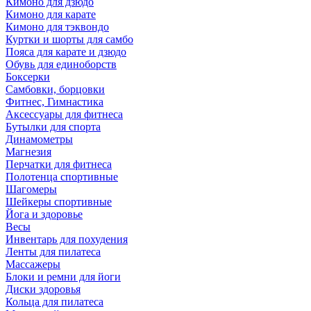
Кимоно для дзюдо
Кимоно для карате
Кимоно для тэквондо
Куртки и шорты для самбо
Пояса для карате и дзюдо
Обувь для единоборств
Боксерки
Самбовки, борцовки
Фитнес, Гимнастика
Аксессуары для фитнеса
Бутылки для спорта
Динамометры
Магнезия
Перчатки для фитнеса
Полотенца спортивные
Шагомеры
Шейкеры спортивные
Йога и здоровье
Весы
Инвентарь для похудения
Ленты для пилатеса
Массажеры
Блоки и ремни для йоги
Диски здоровья
Кольца для пилатеса