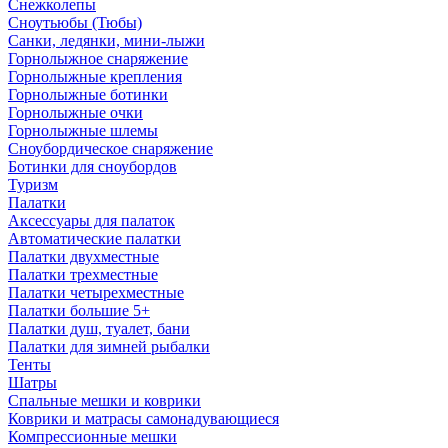
Снежколепы
Сноутьюбы (Тюбы)
Санки, ледянки, мини-лыжи
Горнолыжное снаряжение
Горнолыжные крепления
Горнолыжные ботинки
Горнолыжные очки
Горнолыжные шлемы
Сноубордическое снаряжение
Ботинки для сноубордов
Туризм
Палатки
Аксессуары для палаток
Автоматические палатки
Палатки двухместные
Палатки трехместные
Палатки четырехместные
Палатки большие 5+
Палатки душ, туалет, бани
Палатки для зимней рыбалки
Тенты
Шатры
Спальные мешки и коврики
Коврики и матрасы самонадувающиеся
Компрессионные мешки