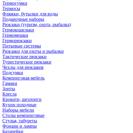
Термосумки
Термосы
Фляжки, бутылки для воды
Подарочные наборы
Рюкзаки (туризм, охота, рыбалка)
Гермокошельки
Гермомешки
Герморюкзаки
Питьевые системы
Рюкзаки для охоты и рыбалки
Тактические рюкзаки
Туристические рюкзаки
Чехлы для рюкзаков
Подсумки
Кемпинговая мебель
Гамаки
Зонты
Кресла
Кровати, шезлонги
Кухни походные
Наборы мебели
Столы кемпинговые
Стулья, табуреты
Фонари и лампы
Батарейки