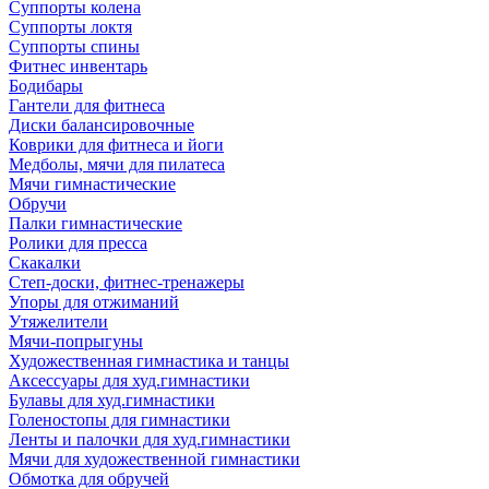
Суппорты колена
Суппорты локтя
Суппорты спины
Фитнес инвентарь
Бодибары
Гантели для фитнеса
Диски балансировочные
Коврики для фитнеса и йоги
Медболы, мячи для пилатеса
Мячи гимнастические
Обручи
Палки гимнастические
Ролики для пресса
Скакалки
Степ-доски, фитнес-тренажеры
Упоры для отжиманий
Утяжелители
Мячи-попрыгуны
Художественная гимнастика и танцы
Аксессуары для худ.гимнастики
Булавы для худ.гимнастики
Голеностопы для гимнастики
Ленты и палочки для худ.гимнастики
Мячи для художественной гимнастики
Обмотка для обручей