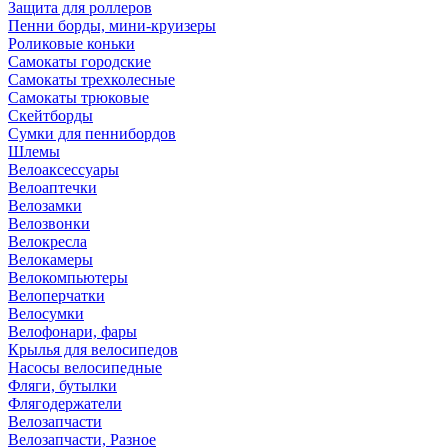
Защита для роллеров
Пенни борды, мини-круизеры
Роликовые коньки
Самокаты городские
Самокаты трехколесные
Самокаты трюковые
Скейтборды
Сумки для пеннибордов
Шлемы
Велоаксессуары
Велоаптечки
Велозамки
Велозвонки
Велокресла
Велокамеры
Велокомпьютеры
Велоперчатки
Велосумки
Велофонари, фары
Крылья для велосипедов
Насосы велосипедные
Фляги, бутылки
Флягодержатели
Велозапчасти
Велозапчасти, Разное