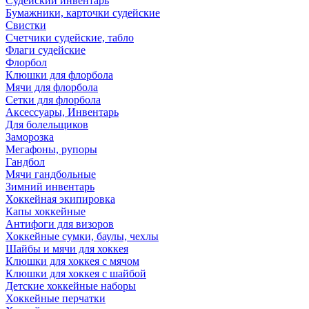
Судейский инвентарь
Бумажники, карточки судейские
Свистки
Счетчики судейские, табло
Флаги судейские
Флорбол
Клюшки для флорбола
Мячи для флорбола
Сетки для флорбола
Аксессуары, Инвентарь
Для болельщиков
Заморозка
Мегафоны, рупоры
Гандбол
Мячи гандбольные
Зимний инвентарь
Хоккейная экипировка
Капы хоккейные
Антифоги для визоров
Хоккейные сумки, баулы, чехлы
Шайбы и мячи для хоккея
Клюшки для хоккея с мячом
Клюшки для хоккея с шайбой
Детские хоккейные наборы
Хоккейные перчатки