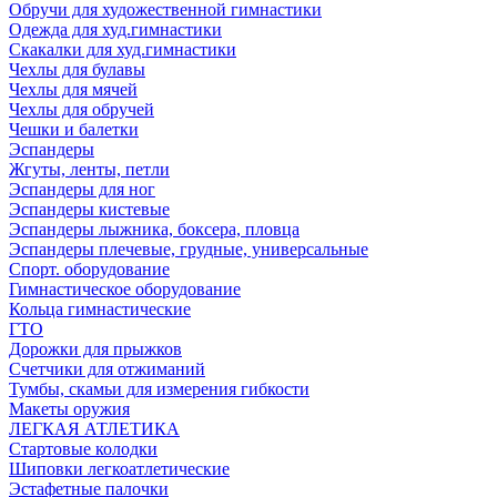
Обручи для художественной гимнастики
Одежда для худ.гимнастики
Скакалки для худ.гимнастики
Чехлы для булавы
Чехлы для мячей
Чехлы для обручей
Чешки и балетки
Эспандеры
Жгуты, ленты, петли
Эспандеры для ног
Эспандеры кистевые
Эспандеры лыжника, боксера, пловца
Эспандеры плечевые, грудные, универсальные
Спорт. оборудование
Гимнастическое оборудование
Кольца гимнастические
ГТО
Дорожки для прыжков
Счетчики для отжиманий
Тумбы, скамьи для измерения гибкости
Макеты оружия
ЛЕГКАЯ АТЛЕТИКА
Стартовые колодки
Шиповки легкоатлетические
Эстафетные палочки