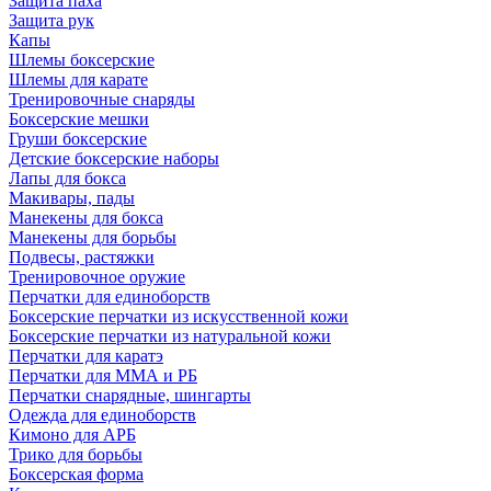
Защита паха
Защита рук
Капы
Шлемы боксерские
Шлемы для карате
Тренировочные снаряды
Боксерские мешки
Груши боксерские
Детские боксерские наборы
Лапы для бокса
Макивары, пады
Манекены для бокса
Манекены для борьбы
Подвесы, растяжки
Тренировочное оружие
Перчатки для единоборств
Боксерские перчатки из искусственной кожи
Боксерские перчатки из натуральной кожи
Перчатки для каратэ
Перчатки для ММА и РБ
Перчатки снарядные, шингарты
Одежда для единоборств
Кимоно для АРБ
Трико для борьбы
Боксерская форма