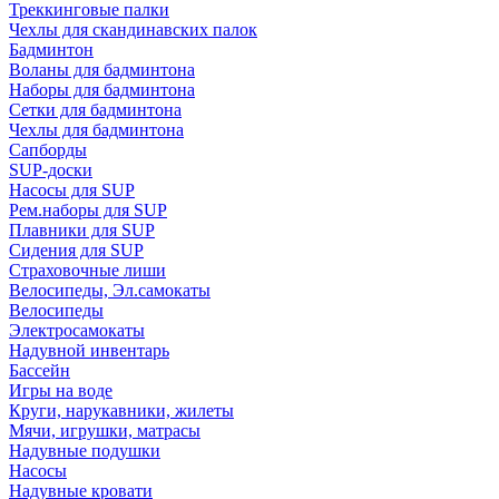
Треккинговые палки
Чехлы для скандинавских палок
Бадминтон
Воланы для бадминтона
Наборы для бадминтона
Сетки для бадминтона
Чехлы для бадминтона
Сапборды
SUP-доски
Насосы для SUP
Рем.наборы для SUP
Плавники для SUP
Сидения для SUP
Страховочные лиши
Велосипеды, Эл.самокаты
Велосипеды
Электросамокаты
Надувной инвентарь
Бассейн
Игры на воде
Круги, нарукавники, жилеты
Мячи, игрушки, матрасы
Надувные подушки
Насосы
Надувные кровати