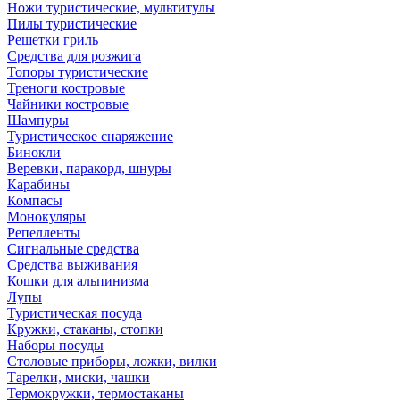
Ножи туристические, мультитулы
Пилы туристические
Решетки гриль
Средства для розжига
Топоры туристические
Треноги костровые
Чайники костровые
Шампуры
Туристическое снаряжение
Бинокли
Веревки, паракорд, шнуры
Карабины
Компасы
Монокуляры
Репелленты
Сигнальные средства
Средства выживания
Кошки для альпинизма
Лупы
Туристическая посуда
Кружки, стаканы, стопки
Наборы посуды
Столовые приборы, ложки, вилки
Тарелки, миски, чашки
Термокружки, термостаканы