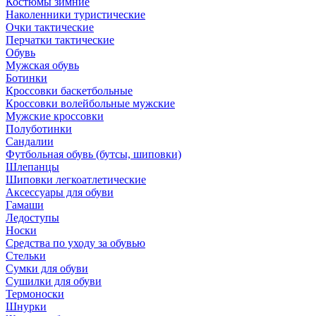
Костюмы зимние
Наколенники туристические
Очки тактические
Перчатки тактические
Обувь
Мужская обувь
Ботинки
Кроссовки баскетбольные
Кроссовки волейбольные мужские
Мужские кроссовки
Полуботинки
Сандалии
Футбольная обувь (бутсы, шиповки)
Шлепанцы
Шиповки легкоатлетические
Аксессуары для обуви
Гамаши
Ледоступы
Носки
Средства по уходу за обувью
Стельки
Сумки для обуви
Сушилки для обуви
Термоноски
Шнурки