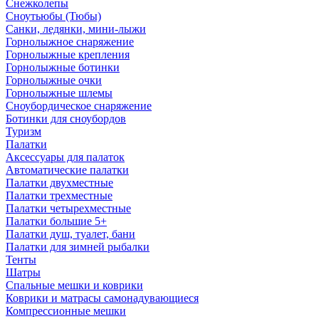
Снежколепы
Сноутьюбы (Тюбы)
Санки, ледянки, мини-лыжи
Горнолыжное снаряжение
Горнолыжные крепления
Горнолыжные ботинки
Горнолыжные очки
Горнолыжные шлемы
Сноубордическое снаряжение
Ботинки для сноубордов
Туризм
Палатки
Аксессуары для палаток
Автоматические палатки
Палатки двухместные
Палатки трехместные
Палатки четырехместные
Палатки большие 5+
Палатки душ, туалет, бани
Палатки для зимней рыбалки
Тенты
Шатры
Спальные мешки и коврики
Коврики и матрасы самонадувающиеся
Компрессионные мешки