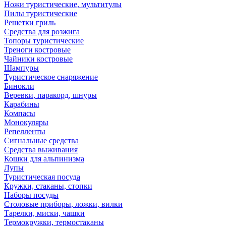
Ножи туристические, мультитулы
Пилы туристические
Решетки гриль
Средства для розжига
Топоры туристические
Треноги костровые
Чайники костровые
Шампуры
Туристическое снаряжение
Бинокли
Веревки, паракорд, шнуры
Карабины
Компасы
Монокуляры
Репелленты
Сигнальные средства
Средства выживания
Кошки для альпинизма
Лупы
Туристическая посуда
Кружки, стаканы, стопки
Наборы посуды
Столовые приборы, ложки, вилки
Тарелки, миски, чашки
Термокружки, термостаканы