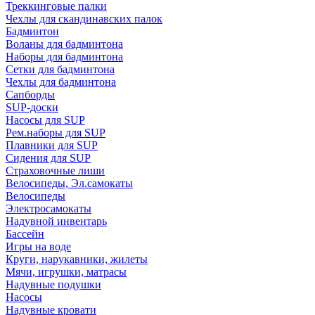
Треккинговые палки
Чехлы для скандинавских палок
Бадминтон
Воланы для бадминтона
Наборы для бадминтона
Сетки для бадминтона
Чехлы для бадминтона
Сапборды
SUP-доски
Насосы для SUP
Рем.наборы для SUP
Плавники для SUP
Сидения для SUP
Страховочные лиши
Велосипеды, Эл.самокаты
Велосипеды
Электросамокаты
Надувной инвентарь
Бассейн
Игры на воде
Круги, нарукавники, жилеты
Мячи, игрушки, матрасы
Надувные подушки
Насосы
Надувные кровати