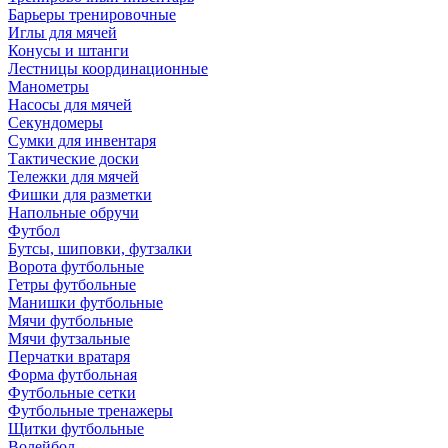
Барьеры тренировочные
Иглы для мячей
Конусы и штанги
Лестницы координационные
Манометры
Насосы для мячей
Секундомеры
Сумки для инвентаря
Тактические доски
Тележки для мячей
Фишки для разметки
Напольные обручи
Футбол
Бутсы, шиповки, футзалки
Ворота футбольные
Гетры футбольные
Манишки футбольные
Мячи футбольные
Мячи футзальные
Перчатки вратаря
Форма футбольная
Футбольные сетки
Футбольные тренажеры
Щитки футбольные
Волейбол