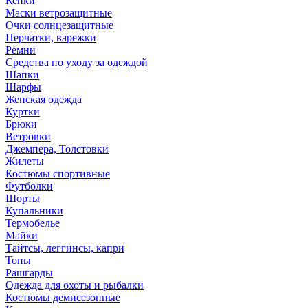
Кепки
Маски ветрозащитные
Очки солнцезащитные
Перчатки, варежки
Ремни
Средства по уходу за одеждой
Шапки
Шарфы
Женская одежда
Куртки
Брюки
Ветровки
Джемпера, Толстовки
Жилеты
Костюмы спортивные
Футболки
Шорты
Купальники
Термобелье
Майки
Тайтсы, леггинсы, капри
Топы
Рашгарды
Одежда для охоты и рыбалки
Костюмы демисезонные