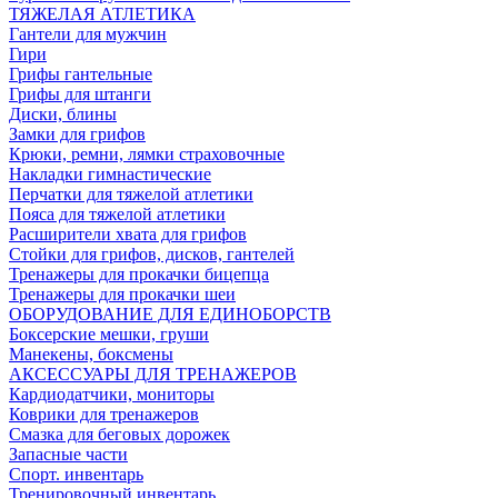
ТЯЖЕЛАЯ АТЛЕТИКА
Гантели для мужчин
Гири
Грифы гантельные
Грифы для штанги
Диски, блины
Замки для грифов
Крюки, ремни, лямки страховочные
Накладки гимнастические
Перчатки для тяжелой атлетики
Пояса для тяжелой атлетики
Расширители хвата для грифов
Стойки для грифов, дисков, гантелей
Тренажеры для прокачки бицепца
Тренажеры для прокачки шеи
ОБОРУДОВАНИЕ ДЛЯ ЕДИНОБОРСТВ
Боксерские мешки, груши
Манекены, боксмены
АКСЕССУАРЫ ДЛЯ ТРЕНАЖЕРОВ
Кардиодатчики, мониторы
Коврики для тренажеров
Смазка для беговых дорожек
Запасные части
Спорт. инвентарь
Тренировочный инвентарь