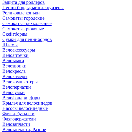
Защита для роллеров
Пенни борды, мини-круизеры
Роликовые коньки
Самокаты городские
Самокаты трехколесные
Самокаты трюковые
Скейтборды
Сумки для пеннибордов
Шлемы
Велоаксессуары
Велоаптечки
Велозамки
Велозвонки
Велокресла
Велокамеры
Велокомпьютеры
Велоперчатки
Велосумки
Велофонари, фары
Крылья для велосипедов
Насосы велосипедные
Фляги, бутылки
Флягодержатели
Велозапчасти
Велозапчасти, Разное