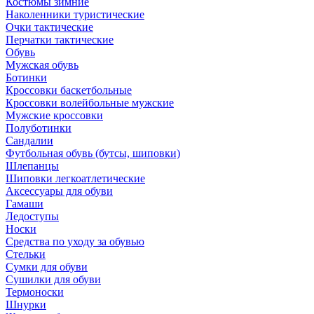
Костюмы зимние
Наколенники туристические
Очки тактические
Перчатки тактические
Обувь
Мужская обувь
Ботинки
Кроссовки баскетбольные
Кроссовки волейбольные мужские
Мужские кроссовки
Полуботинки
Сандалии
Футбольная обувь (бутсы, шиповки)
Шлепанцы
Шиповки легкоатлетические
Аксессуары для обуви
Гамаши
Ледоступы
Носки
Средства по уходу за обувью
Стельки
Сумки для обуви
Сушилки для обуви
Термоноски
Шнурки