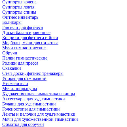
Суппорты колена
Суппорты локтя
Суппорты спины
Фитнес инвентарь
Бодибары
Гантели для фитнеса
Диски балансировочные
Коврики для фитнеса и йоги
Медболы, мячи для пилатеса
Мячи гимнастические
Обручи
Палки гимнастические
Ролики для пресса
Скакалки
Степ-доски, фитнес-тренажеры
Упоры для отжиманий
Утяжелители
Мячи-попрыгуны
Художественная гимнастика и танцы
Аксессуары для худ.гимнастики
Булавы для худ.гимнастики
Голеностопы для гимнастики
Ленты и палочки для худ.гимнастики
Мячи для художественной гимнастики
Обмотка для обручей