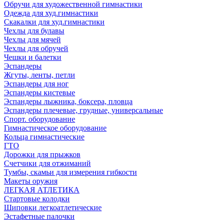
Обручи для художественной гимнастики
Одежда для худ.гимнастики
Скакалки для худ.гимнастики
Чехлы для булавы
Чехлы для мячей
Чехлы для обручей
Чешки и балетки
Эспандеры
Жгуты, ленты, петли
Эспандеры для ног
Эспандеры кистевые
Эспандеры лыжника, боксера, пловца
Эспандеры плечевые, грудные, универсальные
Спорт. оборудование
Гимнастическое оборудование
Кольца гимнастические
ГТО
Дорожки для прыжков
Счетчики для отжиманий
Тумбы, скамьи для измерения гибкости
Макеты оружия
ЛЕГКАЯ АТЛЕТИКА
Стартовые колодки
Шиповки легкоатлетические
Эстафетные палочки