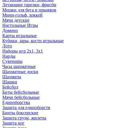
Летающие тарелки, фрисби
Мешки для бега и прыжков
Мини-гольф, хоккей
Мячи детские
Настольные Игры
Домино
Карты игральные
Кубики, зары, кости игральные
Лото
Наборы игр 2х1, 3х1
Нарды
Сувениры
Часы шахматные
Шахматные доски
Шахматы
Шашки
Бейсбол
Биты бейсбольные
Мячи бейсбольные
Единоборства
Защита для единоборств
Бинты боксерские
Защита груди, жилеты
Защита ног