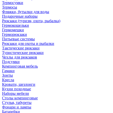
Термосумки
Термосы
Фляжки, бутылки для воды
Подарочные наборы
Рюкзаки (туризм, охота, рыбалка)
Гермокошельки
Гермомешки
Герморюкзаки
Питьевые системы
Рюкзаки для охоты и рыбалки
Тактические рюкзаки
Туристические рюкзаки
Чехлы для рюкзаков
Подсумки
Кемпинговая мебель
Гамаки
Зонты
Кресла
Кровати, шезлонги
Кухни походные
Наборы мебели
Столы кемпинговые
Стулья, табуреты
Фонари и лампы
Батарейки