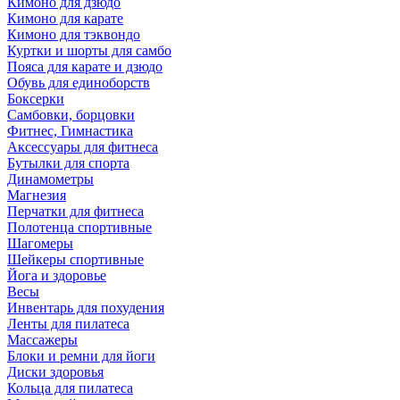
Кимоно для дзюдо
Кимоно для карате
Кимоно для тэквондо
Куртки и шорты для самбо
Пояса для карате и дзюдо
Обувь для единоборств
Боксерки
Самбовки, борцовки
Фитнес, Гимнастика
Аксессуары для фитнеса
Бутылки для спорта
Динамометры
Магнезия
Перчатки для фитнеса
Полотенца спортивные
Шагомеры
Шейкеры спортивные
Йога и здоровье
Весы
Инвентарь для похудения
Ленты для пилатеса
Массажеры
Блоки и ремни для йоги
Диски здоровья
Кольца для пилатеса