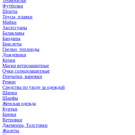
Термобелье
Футболки
Шорты
Трусы, плавки
Майки
Аксессуары
Балаклавы
Банданы
Браслеты
Грелки, теплоиды
Дождевики
Кепки
Маски ветрозащитные
Очки солнцезащитные
Перчатки, варежки
Ремни
Средства по уходу за одеждой
Шапки
Шарфы
Женская одежда
Куртки
Брюки
Ветровки
Джемпера, Толстовки
Жилеты