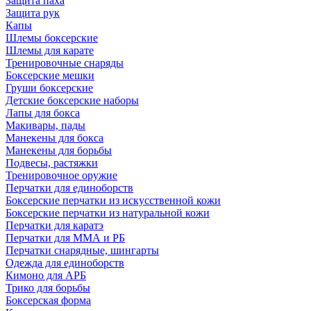
Защита паха
Защита рук
Капы
Шлемы боксерские
Шлемы для карате
Тренировочные снаряды
Боксерские мешки
Груши боксерские
Детские боксерские наборы
Лапы для бокса
Макивары, пады
Манекены для бокса
Манекены для борьбы
Подвесы, растяжки
Тренировочное оружие
Перчатки для единоборств
Боксерские перчатки из искусственной кожи
Боксерские перчатки из натуральной кожи
Перчатки для каратэ
Перчатки для ММА и РБ
Перчатки снарядные, шингарты
Одежда для единоборств
Кимоно для АРБ
Трико для борьбы
Боксерская форма