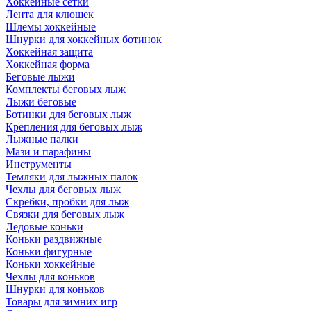
Хоккейные сетки
Лента для клюшек
Шлемы хоккейные
Шнурки для хоккейных ботинок
Хоккейная защита
Хоккейная форма
Беговые лыжи
Комплекты беговых лыж
Лыжи беговые
Ботинки для беговых лыж
Крепления для беговых лыж
Лыжные палки
Мази и парафины
Инструменты
Темляки для лыжных палок
Чехлы для беговых лыж
Скребки, пробки для лыж
Связки для беговых лыж
Ледовые коньки
Коньки раздвижные
Коньки фигурные
Коньки хоккейные
Чехлы для коньков
Шнурки для коньков
Товары для зимних игр