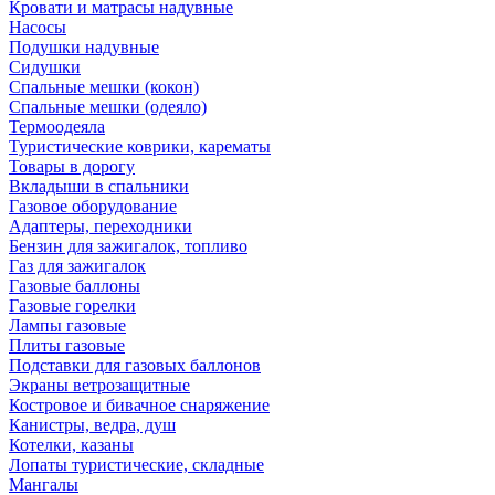
Кровати и матрасы надувные
Насосы
Подушки надувные
Сидушки
Спальные мешки (кокон)
Спальные мешки (одеяло)
Термоодеяла
Туристические коврики, карематы
Товары в дорогу
Вкладыши в спальники
Газовое оборудование
Адаптеры, переходники
Бензин для зажигалок, топливо
Газ для зажигалок
Газовые баллоны
Газовые горелки
Лампы газовые
Плиты газовые
Подставки для газовых баллонов
Экраны ветрозащитные
Костровое и бивачное снаряжение
Канистры, ведра, душ
Котелки, казаны
Лопаты туристические, складные
Мангалы