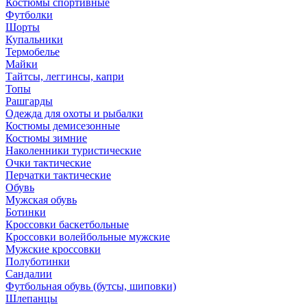
Костюмы спортивные
Футболки
Шорты
Купальники
Термобелье
Майки
Тайтсы, леггинсы, капри
Топы
Рашгарды
Одежда для охоты и рыбалки
Костюмы демисезонные
Костюмы зимние
Наколенники туристические
Очки тактические
Перчатки тактические
Обувь
Мужская обувь
Ботинки
Кроссовки баскетбольные
Кроссовки волейбольные мужские
Мужские кроссовки
Полуботинки
Сандалии
Футбольная обувь (бутсы, шиповки)
Шлепанцы