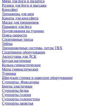
Мячи для йоги и пилатеса
Ролики для йоги и массажа
Кроссфит
Тренажеры для шеи
Канаты для кроссфита
Маски для тренировок
Парашют для бега
Подтягивания на турнике
Пояса скорости
Спортивные тросы
Тейпы
Тренировочные системы, петли TRX
Спортивное оборудование
Аксессуары для ДСК
Брусья настенные
Кольца гимнастические
Маты гимнастические
Турники
Шведские стенки и навесное оборудование
Суппорты, Фиксаторы
Бинты эластичные
Суппорты бедра
Суппорты голени
Суппорты голеностопа
Суппорты запястья