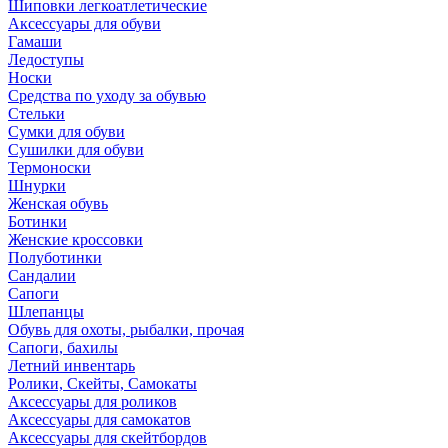
Шиповки легкоатлетические
Аксессуары для обуви
Гамаши
Ледоступы
Носки
Средства по уходу за обувью
Стельки
Сумки для обуви
Сушилки для обуви
Термоноски
Шнурки
Женская обувь
Ботинки
Женские кроссовки
Полуботинки
Сандалии
Сапоги
Шлепанцы
Обувь для охоты, рыбалки, прочая
Сапоги, бахилы
Летний инвентарь
Ролики, Скейты, Самокаты
Аксессуары для роликов
Аксессуары для самокатов
Аксессуары для скейтбордов