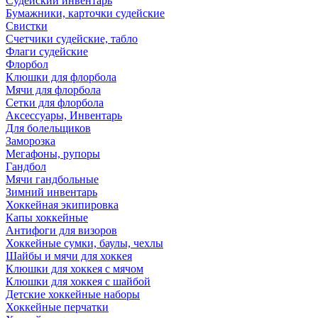
Судейский инвентарь
Бумажники, карточки судейские
Свистки
Счетчики судейские, табло
Флаги судейские
Флорбол
Клюшки для флорбола
Мячи для флорбола
Сетки для флорбола
Аксессуары, Инвентарь
Для болельщиков
Заморозка
Мегафоны, рупоры
Гандбол
Мячи гандбольные
Зимний инвентарь
Хоккейная экипировка
Капы хоккейные
Антифоги для визоров
Хоккейные сумки, баулы, чехлы
Шайбы и мячи для хоккея
Клюшки для хоккея с мячом
Клюшки для хоккея с шайбой
Детские хоккейные наборы
Хоккейные перчатки