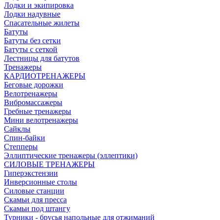
Лодки и экипировка
Лодки надувные
Спасательные жилеты
Батуты
Батуты без сетки
Батуты с сеткой
Лестницы для батутов
Тренажеры
КАРДИОТРЕНАЖЕРЫ
Беговые дорожки
Велотренажеры
Вибромассажеры
Гребные тренажеры
Мини велотренажеры
Сайклы
Спин-байки
Степперы
Эллиптические тренажеры (эллептики)
СИЛОВЫЕ ТРЕНАЖЕРЫ
Гиперэкстензии
Инверсионные столы
Силовые станции
Скамьи для пресса
Скамьи под штангу
Турники - брусья напольные для отжиманий