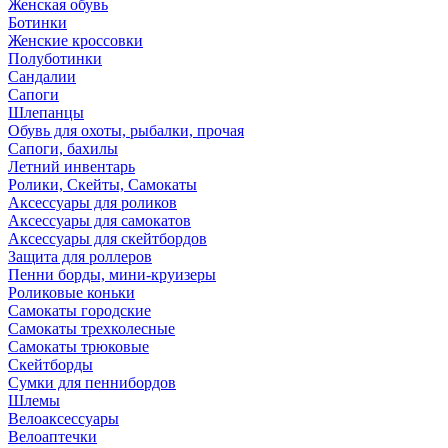
Женская обувь
Ботинки
Женские кроссовки
Полуботинки
Сандалии
Сапоги
Шлепанцы
Обувь для охоты, рыбалки, прочая
Сапоги, бахилы
Летний инвентарь
Ролики, Скейты, Самокаты
Аксессуары для роликов
Аксессуары для самокатов
Аксессуары для скейтбордов
Защита для роллеров
Пенни борды, мини-круизеры
Роликовые коньки
Самокаты городские
Самокаты трехколесные
Самокаты трюковые
Скейтборды
Сумки для пеннибордов
Шлемы
Велоаксессуары
Велоаптечки