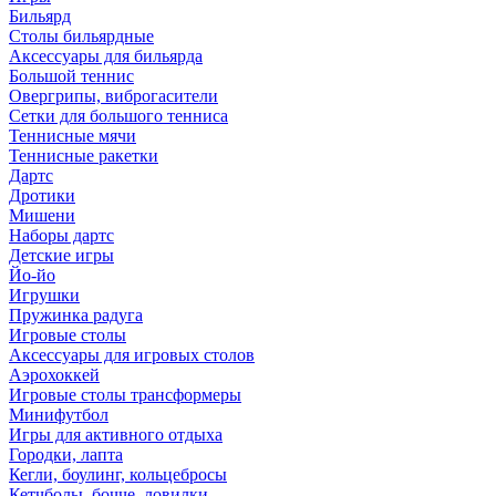
Бильярд
Столы бильярдные
Аксессуары для бильярда
Большой теннис
Овергрипы, виброгасители
Сетки для большого тенниса
Теннисные мячи
Теннисные ракетки
Дартс
Дротики
Мишени
Наборы дартс
Детские игры
Йо-йо
Игрушки
Пружинка радуга
Игровые столы
Аксессуары для игровых столов
Аэрохоккей
Игровые столы трансформеры
Минифутбол
Игры для активного отдыха
Городки, лапта
Кегли, боулинг, кольцебросы
Кетчболы, бочче, ловилки