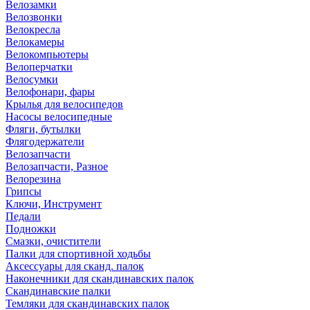
Велозамки
Велозвонки
Велокресла
Велокамеры
Велокомпьютеры
Велоперчатки
Велосумки
Велофонари, фары
Крылья для велосипедов
Насосы велосипедные
Фляги, бутылки
Флягодержатели
Велозапчасти
Велозапчасти, Разное
Велорезина
Грипсы
Ключи, Инструмент
Педали
Подножки
Смазки, очистители
Палки для спортивной ходьбы
Аксессуары для сканд. палок
Наконечники для скандинавских палок
Скандинавские палки
Темляки для скандинавских палок