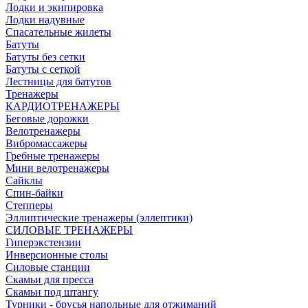
Лодки и экипировка
Лодки надувные
Спасательные жилеты
Батуты
Батуты без сетки
Батуты с сеткой
Лестницы для батутов
Тренажеры
КАРДИОТРЕНАЖЕРЫ
Беговые дорожки
Велотренажеры
Вибромассажеры
Гребные тренажеры
Мини велотренажеры
Сайклы
Спин-байки
Степперы
Эллиптические тренажеры (эллептики)
СИЛОВЫЕ ТРЕНАЖЕРЫ
Гиперэкстензии
Инверсионные столы
Силовые станции
Скамьи для пресса
Скамьи под штангу
Турники - брусья напольные для отжиманий