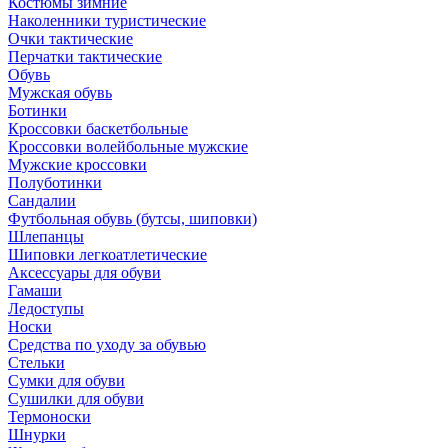
Костюмы зимние
Наколенники туристические
Очки тактические
Перчатки тактические
Обувь
Мужская обувь
Ботинки
Кроссовки баскетбольные
Кроссовки волейбольные мужские
Мужские кроссовки
Полуботинки
Сандалии
Футбольная обувь (бутсы, шиповки)
Шлепанцы
Шиповки легкоатлетические
Аксессуары для обуви
Гамаши
Ледоступы
Носки
Средства по уходу за обувью
Стельки
Сумки для обуви
Сушилки для обуви
Термоноски
Шнурки