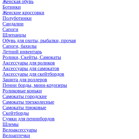
Женская обувь
Ботинки
Женские кроссовки
Полуботинки
Сандалии
Сапоги
Шлепанцы
Обувь для охоты, рыбалки, прочая
Сапоги, бахилы
Летний инвентарь
Ролики, Скейты, Самокаты
Аксессуары для роликов
Аксессуары для самокатов
Аксессуары для скейтбордов
Защита для роллеров
Пенни борды, мини-круизеры
Роликовые коньки
Самокаты городские
Самокаты трехколесные
Самокаты трюковые
Скейтборды
Сумки для пеннибордов
Шлемы
Велоаксессуары
Велоаптечки