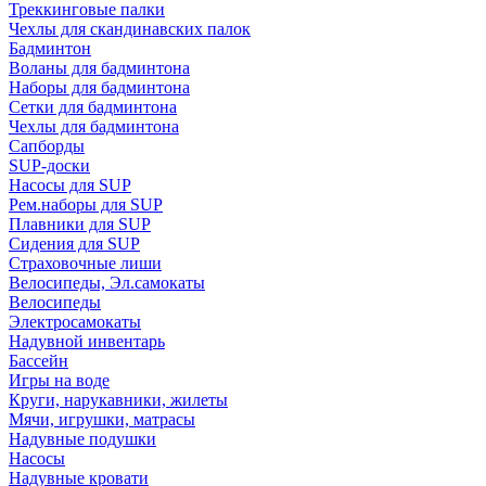
Треккинговые палки
Чехлы для скандинавских палок
Бадминтон
Воланы для бадминтона
Наборы для бадминтона
Сетки для бадминтона
Чехлы для бадминтона
Сапборды
SUP-доски
Насосы для SUP
Рем.наборы для SUP
Плавники для SUP
Сидения для SUP
Страховочные лиши
Велосипеды, Эл.самокаты
Велосипеды
Электросамокаты
Надувной инвентарь
Бассейн
Игры на воде
Круги, нарукавники, жилеты
Мячи, игрушки, матрасы
Надувные подушки
Насосы
Надувные кровати