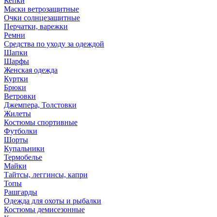
Кепки
Маски ветрозащитные
Очки солнцезащитные
Перчатки, варежки
Ремни
Средства по уходу за одеждой
Шапки
Шарфы
Женская одежда
Куртки
Брюки
Ветровки
Джемпера, Толстовки
Жилеты
Костюмы спортивные
Футболки
Шорты
Купальники
Термобелье
Майки
Тайтсы, леггинсы, капри
Топы
Рашгарды
Одежда для охоты и рыбалки
Костюмы демисезонные