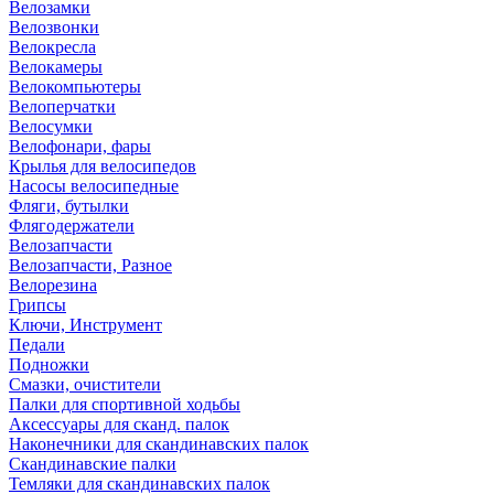
Велозамки
Велозвонки
Велокресла
Велокамеры
Велокомпьютеры
Велоперчатки
Велосумки
Велофонари, фары
Крылья для велосипедов
Насосы велосипедные
Фляги, бутылки
Флягодержатели
Велозапчасти
Велозапчасти, Разное
Велорезина
Грипсы
Ключи, Инструмент
Педали
Подножки
Смазки, очистители
Палки для спортивной ходьбы
Аксессуары для сканд. палок
Наконечники для скандинавских палок
Скандинавские палки
Темляки для скандинавских палок