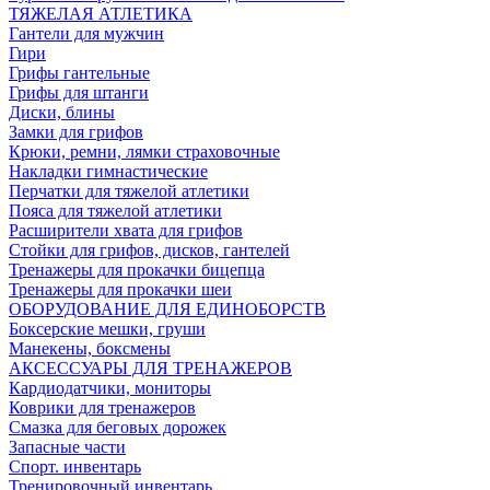
ТЯЖЕЛАЯ АТЛЕТИКА
Гантели для мужчин
Гири
Грифы гантельные
Грифы для штанги
Диски, блины
Замки для грифов
Крюки, ремни, лямки страховочные
Накладки гимнастические
Перчатки для тяжелой атлетики
Пояса для тяжелой атлетики
Расширители хвата для грифов
Стойки для грифов, дисков, гантелей
Тренажеры для прокачки бицепца
Тренажеры для прокачки шеи
ОБОРУДОВАНИЕ ДЛЯ ЕДИНОБОРСТВ
Боксерские мешки, груши
Манекены, боксмены
АКСЕССУАРЫ ДЛЯ ТРЕНАЖЕРОВ
Кардиодатчики, мониторы
Коврики для тренажеров
Смазка для беговых дорожек
Запасные части
Спорт. инвентарь
Тренировочный инвентарь