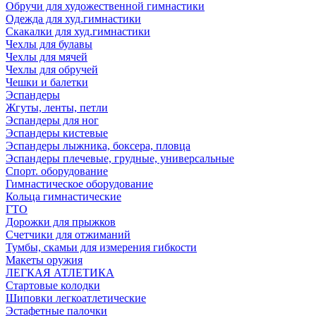
Обручи для художественной гимнастики
Одежда для худ.гимнастики
Скакалки для худ.гимнастики
Чехлы для булавы
Чехлы для мячей
Чехлы для обручей
Чешки и балетки
Эспандеры
Жгуты, ленты, петли
Эспандеры для ног
Эспандеры кистевые
Эспандеры лыжника, боксера, пловца
Эспандеры плечевые, грудные, универсальные
Спорт. оборудование
Гимнастическое оборудование
Кольца гимнастические
ГТО
Дорожки для прыжков
Счетчики для отжиманий
Тумбы, скамьи для измерения гибкости
Макеты оружия
ЛЕГКАЯ АТЛЕТИКА
Стартовые колодки
Шиповки легкоатлетические
Эстафетные палочки