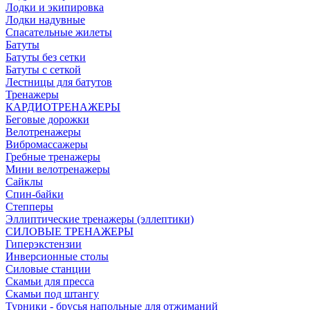
Лодки и экипировка
Лодки надувные
Спасательные жилеты
Батуты
Батуты без сетки
Батуты с сеткой
Лестницы для батутов
Тренажеры
КАРДИОТРЕНАЖЕРЫ
Беговые дорожки
Велотренажеры
Вибромассажеры
Гребные тренажеры
Мини велотренажеры
Сайклы
Спин-байки
Степперы
Эллиптические тренажеры (эллептики)
СИЛОВЫЕ ТРЕНАЖЕРЫ
Гиперэкстензии
Инверсионные столы
Силовые станции
Скамьи для пресса
Скамьи под штангу
Турники - брусья напольные для отжиманий