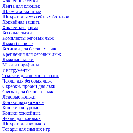
Хоккейные сетки
Лента для клюшек
Шлемы хоккейные
Шнурки для хоккейных ботинок
Хоккейная защита
Хоккейная форма
Беговые лыжи
Комплекты беговых лыж
Лыжи беговые
Ботинки для беговых лыж
Крепления для беговых лыж
Лыжные палки
Мази и парафины
Инструменты
Темляки для лыжных палок
Чехлы для беговых лыж
Скребки, пробки для лыж
Связки для беговых лыж
Ледовые коньки
Коньки раздвижные
Коньки фигурные
Коньки хоккейные
Чехлы для коньков
Шнурки для коньков
Товары для зимних игр