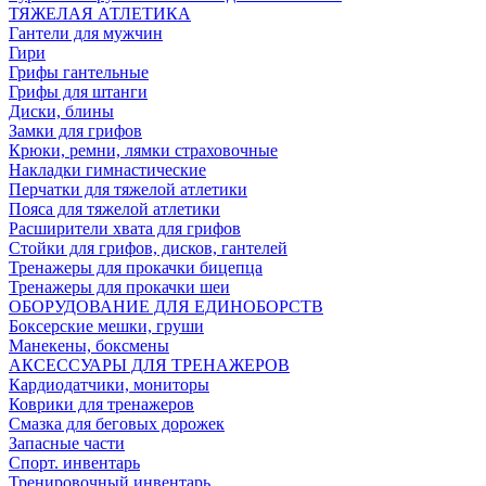
ТЯЖЕЛАЯ АТЛЕТИКА
Гантели для мужчин
Гири
Грифы гантельные
Грифы для штанги
Диски, блины
Замки для грифов
Крюки, ремни, лямки страховочные
Накладки гимнастические
Перчатки для тяжелой атлетики
Пояса для тяжелой атлетики
Расширители хвата для грифов
Стойки для грифов, дисков, гантелей
Тренажеры для прокачки бицепца
Тренажеры для прокачки шеи
ОБОРУДОВАНИЕ ДЛЯ ЕДИНОБОРСТВ
Боксерские мешки, груши
Манекены, боксмены
АКСЕССУАРЫ ДЛЯ ТРЕНАЖЕРОВ
Кардиодатчики, мониторы
Коврики для тренажеров
Смазка для беговых дорожек
Запасные части
Спорт. инвентарь
Тренировочный инвентарь