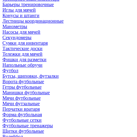
Барьеры тренировочные
Иглы для мячей
Конусы и штанги
Лестницы координационные
Манометры
Насосы для мячей
Секундомеры
Сумки для инвентаря
Тактические доски
Тележки для мячей
Фишки для разметки
Напольные обручи
Футбол
Бутсы, шиповки, футзалки
Ворота футбольные
Гетры футбольные
Манишки футбольные
Мячи футбольные
Мячи футзальные
Перчатки вратаря
Форма футбольная
Футбольные сетки
Футбольные тренажеры
Щитки футбольные
Волейбол