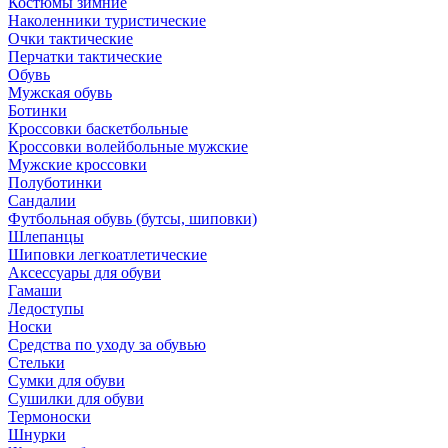
Костюмы зимние
Наколенники туристические
Очки тактические
Перчатки тактические
Обувь
Мужская обувь
Ботинки
Кроссовки баскетбольные
Кроссовки волейбольные мужские
Мужские кроссовки
Полуботинки
Сандалии
Футбольная обувь (бутсы, шиповки)
Шлепанцы
Шиповки легкоатлетические
Аксессуары для обуви
Гамаши
Ледоступы
Носки
Средства по уходу за обувью
Стельки
Сумки для обуви
Сушилки для обуви
Термоноски
Шнурки