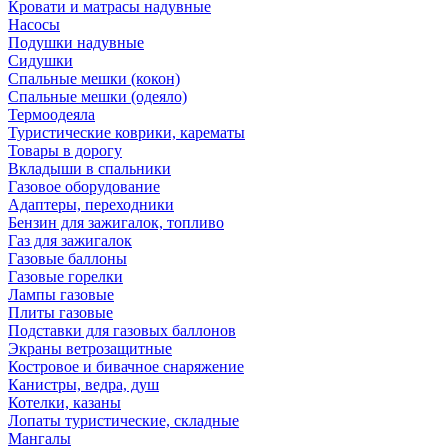
Кровати и матрасы надувные
Насосы
Подушки надувные
Сидушки
Спальные мешки (кокон)
Спальные мешки (одеяло)
Термоодеяла
Туристические коврики, карематы
Товары в дорогу
Вкладыши в спальники
Газовое оборудование
Адаптеры, переходники
Бензин для зажигалок, топливо
Газ для зажигалок
Газовые баллоны
Газовые горелки
Лампы газовые
Плиты газовые
Подставки для газовых баллонов
Экраны ветрозащитные
Костровое и бивачное снаряжение
Канистры, ведра, душ
Котелки, казаны
Лопаты туристические, складные
Мангалы