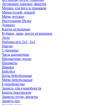
Летающие тарелки, фрисби
Мешки для бега и прыжков
Мини-гольф, хоккей
Мячи детские
Настольные Игры
Домино
Карты игральные
Кубики, зары, кости игральные
Лото
Наборы игр 2х1, 3х1
Нарды
Сувениры
Часы шахматные
Шахматные доски
Шахматы
Шашки
Бейсбол
Биты бейсбольные
Мячи бейсбольные
Единоборства
Защита для единоборств
Бинты боксерские
Защита груди, жилеты
Защита ног