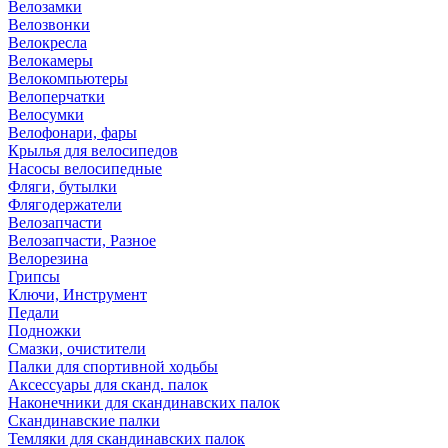
Велозамки
Велозвонки
Велокресла
Велокамеры
Велокомпьютеры
Велоперчатки
Велосумки
Велофонари, фары
Крылья для велосипедов
Насосы велосипедные
Фляги, бутылки
Флягодержатели
Велозапчасти
Велозапчасти, Разное
Велорезина
Грипсы
Ключи, Инструмент
Педали
Подножки
Смазки, очистители
Палки для спортивной ходьбы
Аксессуары для сканд. палок
Наконечники для скандинавских палок
Скандинавские палки
Темляки для скандинавских палок