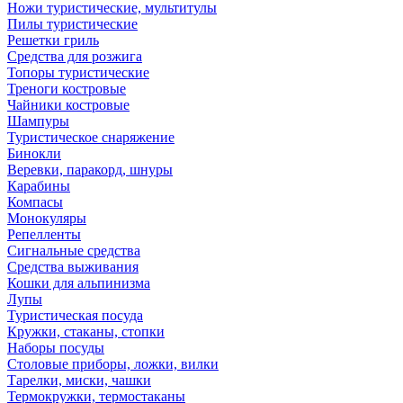
Ножи туристические, мультитулы
Пилы туристические
Решетки гриль
Средства для розжига
Топоры туристические
Треноги костровые
Чайники костровые
Шампуры
Туристическое снаряжение
Бинокли
Веревки, паракорд, шнуры
Карабины
Компасы
Монокуляры
Репелленты
Сигнальные средства
Средства выживания
Кошки для альпинизма
Лупы
Туристическая посуда
Кружки, стаканы, стопки
Наборы посуды
Столовые приборы, ложки, вилки
Тарелки, миски, чашки
Термокружки, термостаканы