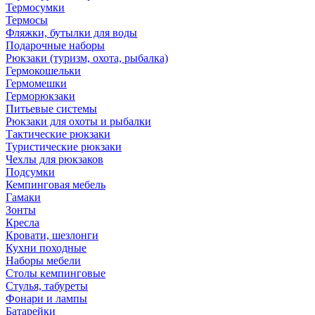
Термосумки
Термосы
Фляжки, бутылки для воды
Подарочные наборы
Рюкзаки (туризм, охота, рыбалка)
Гермокошельки
Гермомешки
Герморюкзаки
Питьевые системы
Рюкзаки для охоты и рыбалки
Тактические рюкзаки
Туристические рюкзаки
Чехлы для рюкзаков
Подсумки
Кемпинговая мебель
Гамаки
Зонты
Кресла
Кровати, шезлонги
Кухни походные
Наборы мебели
Столы кемпинговые
Стулья, табуреты
Фонари и лампы
Батарейки