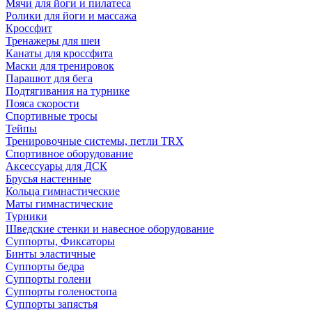
Мячи для йоги и пилатеса
Ролики для йоги и массажа
Кроссфит
Тренажеры для шеи
Канаты для кроссфита
Маски для тренировок
Парашют для бега
Подтягивания на турнике
Пояса скорости
Спортивные тросы
Тейпы
Тренировочные системы, петли TRX
Спортивное оборудование
Аксессуары для ДСК
Брусья настенные
Кольца гимнастические
Маты гимнастические
Турники
Шведские стенки и навесное оборудование
Суппорты, Фиксаторы
Бинты эластичные
Суппорты бедра
Суппорты голени
Суппорты голеностопа
Суппорты запястья