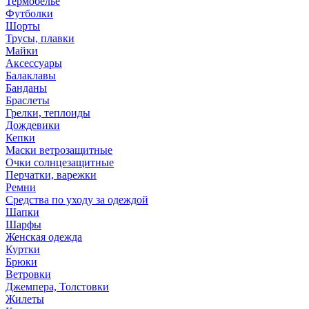
Термобелье
Футболки
Шорты
Трусы, плавки
Майки
Аксессуары
Балаклавы
Банданы
Браслеты
Грелки, теплоиды
Дождевики
Кепки
Маски ветрозащитные
Очки солнцезащитные
Перчатки, варежки
Ремни
Средства по уходу за одеждой
Шапки
Шарфы
Женская одежда
Куртки
Брюки
Ветровки
Джемпера, Толстовки
Жилеты