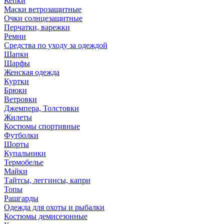
Кепки
Маски ветрозащитные
Очки солнцезащитные
Перчатки, варежки
Ремни
Средства по уходу за одеждой
Шапки
Шарфы
Женская одежда
Куртки
Брюки
Ветровки
Джемпера, Толстовки
Жилеты
Костюмы спортивные
Футболки
Шорты
Купальники
Термобелье
Майки
Тайтсы, леггинсы, капри
Топы
Рашгарды
Одежда для охоты и рыбалки
Костюмы демисезонные