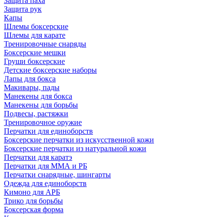
Защита паха
Защита рук
Капы
Шлемы боксерские
Шлемы для карате
Тренировочные снаряды
Боксерские мешки
Груши боксерские
Детские боксерские наборы
Лапы для бокса
Макивары, пады
Манекены для бокса
Манекены для борьбы
Подвесы, растяжки
Тренировочное оружие
Перчатки для единоборств
Боксерские перчатки из искусственной кожи
Боксерские перчатки из натуральной кожи
Перчатки для каратэ
Перчатки для ММА и РБ
Перчатки снарядные, шингарты
Одежда для единоборств
Кимоно для АРБ
Трико для борьбы
Боксерская форма