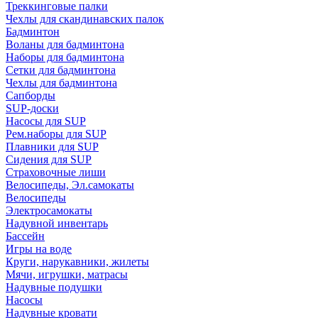
Треккинговые палки
Чехлы для скандинавских палок
Бадминтон
Воланы для бадминтона
Наборы для бадминтона
Сетки для бадминтона
Чехлы для бадминтона
Сапборды
SUP-доски
Насосы для SUP
Рем.наборы для SUP
Плавники для SUP
Сидения для SUP
Страховочные лиши
Велосипеды, Эл.самокаты
Велосипеды
Электросамокаты
Надувной инвентарь
Бассейн
Игры на воде
Круги, нарукавники, жилеты
Мячи, игрушки, матрасы
Надувные подушки
Насосы
Надувные кровати