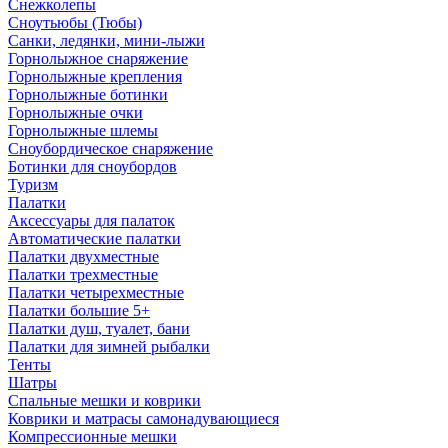
Снежколепы
Сноутьюбы (Тюбы)
Санки, ледянки, мини-лыжи
Горнолыжное снаряжение
Горнолыжные крепления
Горнолыжные ботинки
Горнолыжные очки
Горнолыжные шлемы
Сноубордическое снаряжение
Ботинки для сноубордов
Туризм
Палатки
Аксессуары для палаток
Автоматические палатки
Палатки двухместные
Палатки трехместные
Палатки четырехместные
Палатки большие 5+
Палатки душ, туалет, бани
Палатки для зимней рыбалки
Тенты
Шатры
Спальные мешки и коврики
Коврики и матрасы самонадувающиеся
Компрессионные мешки