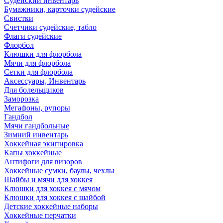
Судейский инвентарь
Бумажники, карточки судейские
Свистки
Счетчики судейские, табло
Флаги судейские
Флорбол
Клюшки для флорбола
Мячи для флорбола
Сетки для флорбола
Аксессуары, Инвентарь
Для болельщиков
Заморозка
Мегафоны, рупоры
Гандбол
Мячи гандбольные
Зимний инвентарь
Хоккейная экипировка
Капы хоккейные
Антифоги для визоров
Хоккейные сумки, баулы, чехлы
Шайбы и мячи для хоккея
Клюшки для хоккея с мячом
Клюшки для хоккея с шайбой
Детские хоккейные наборы
Хоккейные перчатки