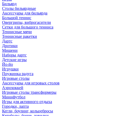
Бильярд
Столы бильярдные
Аксессуары для бильярда
Большой теннис
Овергрипы, виброгасители
Сетки для большого тенниса
Теннисные мячи
Теннисные ракетки
Дартс
Дротики
Мишени
Наборы дартс
Детские игры
Йо-йо
Игрушки
Пружинка радуга
Игровые столы
Аксессуары для игровых столов
Аэрохоккей
Игровые столы трансформеры
Минифутбол
Игры для активного отдыха
Городки, лапта
Кегли, боулинг, кольцебросы
Кетчболы, бочче, ловилки