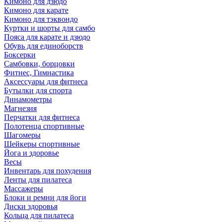
Кимоно для дзюдо
Кимоно для карате
Кимоно для тэквондо
Куртки и шорты для самбо
Пояса для карате и дзюдо
Обувь для единоборств
Боксерки
Самбовки, борцовки
Фитнес, Гимнастика
Аксессуары для фитнеса
Бутылки для спорта
Динамометры
Магнезия
Перчатки для фитнеса
Полотенца спортивные
Шагомеры
Шейкеры спортивные
Йога и здоровье
Весы
Инвентарь для похудения
Ленты для пилатеса
Массажеры
Блоки и ремни для йоги
Диски здоровья
Кольца для пилатеса