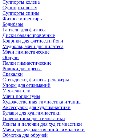
Суппорты колена
Суппорты локтя
Суппорты спины
Фитнес инвентарь
Бодибары
Гантели для фитнеса
Диски балансировочные
Коврики для фитнеса и йоги
Медболы, мячи для пилатеса
Мячи гимнастические
Обручи
Палки гимнастические
Ролики для пресса
Скакалки
Степ-доски, фитнес-тренажеры
Упоры для отжиманий
Утяжелители
Мячи-попрыгуны
Художественная гимнастика и танцы
Аксессуары для худ.гимнастики
Булавы для худ.гимнастики
Голеностопы для гимнастики
Ленты и палочки для худ.гимнастики
Мячи для художественной гимнастики
Обмотка для обручей