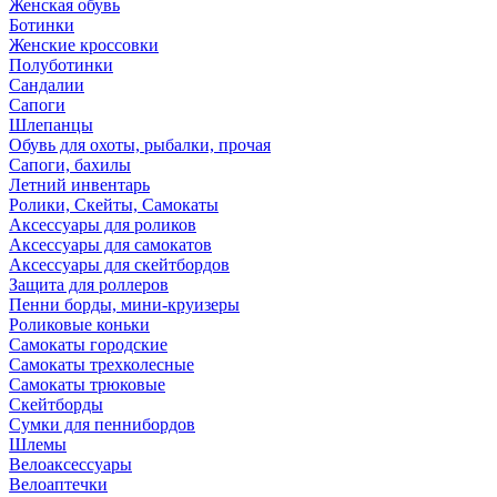
Женская обувь
Ботинки
Женские кроссовки
Полуботинки
Сандалии
Сапоги
Шлепанцы
Обувь для охоты, рыбалки, прочая
Сапоги, бахилы
Летний инвентарь
Ролики, Скейты, Самокаты
Аксессуары для роликов
Аксессуары для самокатов
Аксессуары для скейтбордов
Защита для роллеров
Пенни борды, мини-круизеры
Роликовые коньки
Самокаты городские
Самокаты трехколесные
Самокаты трюковые
Скейтборды
Сумки для пеннибордов
Шлемы
Велоаксессуары
Велоаптечки