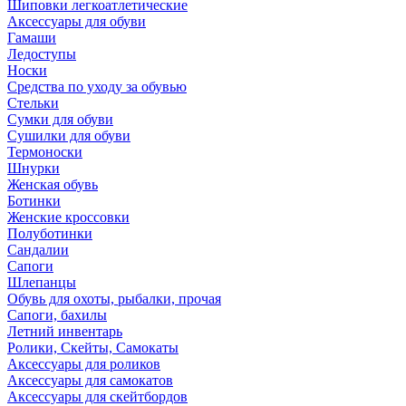
Шиповки легкоатлетические
Аксессуары для обуви
Гамаши
Ледоступы
Носки
Средства по уходу за обувью
Стельки
Сумки для обуви
Сушилки для обуви
Термоноски
Шнурки
Женская обувь
Ботинки
Женские кроссовки
Полуботинки
Сандалии
Сапоги
Шлепанцы
Обувь для охоты, рыбалки, прочая
Сапоги, бахилы
Летний инвентарь
Ролики, Скейты, Самокаты
Аксессуары для роликов
Аксессуары для самокатов
Аксессуары для скейтбордов