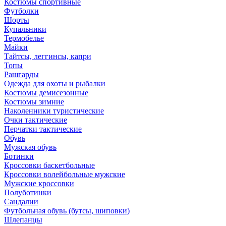
Костюмы спортивные
Футболки
Шорты
Купальники
Термобелье
Майки
Тайтсы, леггинсы, капри
Топы
Рашгарды
Одежда для охоты и рыбалки
Костюмы демисезонные
Костюмы зимние
Наколенники туристические
Очки тактические
Перчатки тактические
Обувь
Мужская обувь
Ботинки
Кроссовки баскетбольные
Кроссовки волейбольные мужские
Мужские кроссовки
Полуботинки
Сандалии
Футбольная обувь (бутсы, шиповки)
Шлепанцы