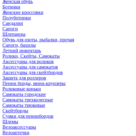
Женская обувь
Ботинки
Женские кроссовки
Полуботинки
Сандалии
Сапоги
Шлепанцы
Обувь для охоты, рыбалки, прочая
Сапоги, бахилы
Летний инвентарь
Ролики, Скейты, Самокаты
Аксессуары для роликов
Аксессуары для самокатов
Аксессуары для скейтбордов
Защита для роллеров
Пенни борды, мини-круизеры
Роликовые коньки
Самокаты городские
Самокаты трехколесные
Самокаты трюковые
Скейтборды
Сумки для пеннибордов
Шлемы
Велоаксессуары
Велоаптечки