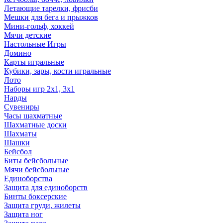
Летающие тарелки, фрисби
Мешки для бега и прыжков
Мини-гольф, хоккей
Мячи детские
Настольные Игры
Домино
Карты игральные
Кубики, зары, кости игральные
Лото
Наборы игр 2х1, 3х1
Нарды
Сувениры
Часы шахматные
Шахматные доски
Шахматы
Шашки
Бейсбол
Биты бейсбольные
Мячи бейсбольные
Единоборства
Защита для единоборств
Бинты боксерские
Защита груди, жилеты
Защита ног