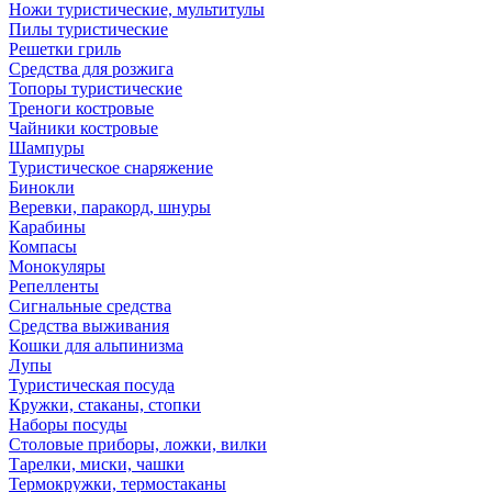
Ножи туристические, мультитулы
Пилы туристические
Решетки гриль
Средства для розжига
Топоры туристические
Треноги костровые
Чайники костровые
Шампуры
Туристическое снаряжение
Бинокли
Веревки, паракорд, шнуры
Карабины
Компасы
Монокуляры
Репелленты
Сигнальные средства
Средства выживания
Кошки для альпинизма
Лупы
Туристическая посуда
Кружки, стаканы, стопки
Наборы посуды
Столовые приборы, ложки, вилки
Тарелки, миски, чашки
Термокружки, термостаканы