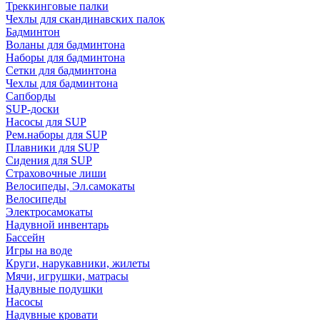
Треккинговые палки
Чехлы для скандинавских палок
Бадминтон
Воланы для бадминтона
Наборы для бадминтона
Сетки для бадминтона
Чехлы для бадминтона
Сапборды
SUP-доски
Насосы для SUP
Рем.наборы для SUP
Плавники для SUP
Сидения для SUP
Страховочные лиши
Велосипеды, Эл.самокаты
Велосипеды
Электросамокаты
Надувной инвентарь
Бассейн
Игры на воде
Круги, нарукавники, жилеты
Мячи, игрушки, матрасы
Надувные подушки
Насосы
Надувные кровати