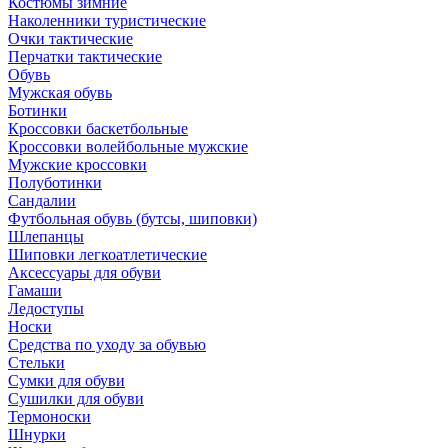
Костюмы зимние
Наколенники туристические
Очки тактические
Перчатки тактические
Обувь
Мужская обувь
Ботинки
Кроссовки баскетбольные
Кроссовки волейбольные мужские
Мужские кроссовки
Полуботинки
Сандалии
Футбольная обувь (бутсы, шиповки)
Шлепанцы
Шиповки легкоатлетические
Аксессуары для обуви
Гамаши
Ледоступы
Носки
Средства по уходу за обувью
Стельки
Сумки для обуви
Сушилки для обуви
Термоноски
Шнурки