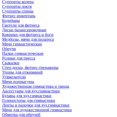
Суппорты колена
Суппорты локтя
Суппорты спины
Фитнес инвентарь
Бодибары
Гантели для фитнеса
Диски балансировочные
Коврики для фитнеса и йоги
Медболы, мячи для пилатеса
Мячи гимнастические
Обручи
Палки гимнастические
Ролики для пресса
Скакалки
Степ-доски, фитнес-тренажеры
Упоры для отжиманий
Утяжелители
Мячи-попрыгуны
Художественная гимнастика и танцы
Аксессуары для худ.гимнастики
Булавы для худ.гимнастики
Голеностопы для гимнастики
Ленты и палочки для худ.гимнастики
Мячи для художественной гимнастики
Обмотка для обручей