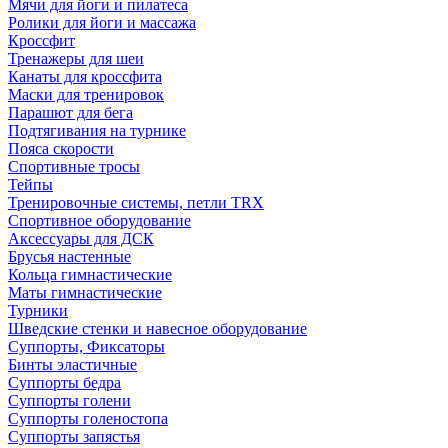
Мячи для йоги и пилатеса
Ролики для йоги и массажа
Кроссфит
Тренажеры для шеи
Канаты для кроссфита
Маски для тренировок
Парашют для бега
Подтягивания на турнике
Пояса скорости
Спортивные тросы
Тейпы
Тренировочные системы, петли TRX
Спортивное оборудование
Аксессуары для ДСК
Брусья настенные
Кольца гимнастические
Маты гимнастические
Турники
Шведские стенки и навесное оборудование
Суппорты, Фиксаторы
Бинты эластичные
Суппорты бедра
Суппорты голени
Суппорты голеностопа
Суппорты запястья