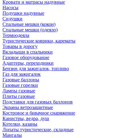
Кровати и матрасы надувные
Насосы
Подушки надувные
Сидушки
Спальные мешки (кокон)
Спальные мешки (одеяло)
Термоодеяла
Туристические коврики, карематы
Товары в дорогу
Вкладыши в спальники
Газовое оборудование
Адаптеры, переходники
Бензин для зажигалок, топливо
Газ для зажигалок
Газовые баллоны
Газовые горелки
Лампы газовые
Плиты газовые
Подставки для газовых баллонов
Экраны ветрозащитные
Костровое и бивачное снаряжение
Канистры, ведра, душ
Котелки, казаны
Лопаты туристические, складные
Мангалы