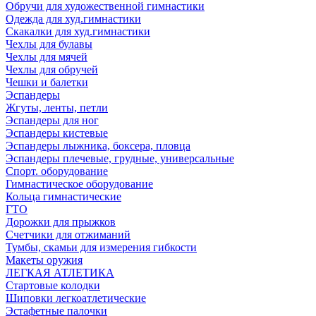
Обручи для художественной гимнастики
Одежда для худ.гимнастики
Скакалки для худ.гимнастики
Чехлы для булавы
Чехлы для мячей
Чехлы для обручей
Чешки и балетки
Эспандеры
Жгуты, ленты, петли
Эспандеры для ног
Эспандеры кистевые
Эспандеры лыжника, боксера, пловца
Эспандеры плечевые, грудные, универсальные
Спорт. оборудование
Гимнастическое оборудование
Кольца гимнастические
ГТО
Дорожки для прыжков
Счетчики для отжиманий
Тумбы, скамьи для измерения гибкости
Макеты оружия
ЛЕГКАЯ АТЛЕТИКА
Стартовые колодки
Шиповки легкоатлетические
Эстафетные палочки