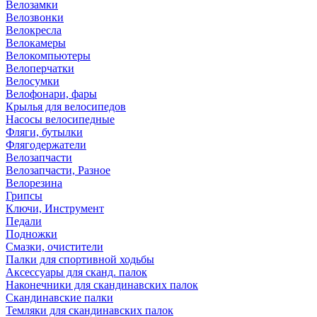
Велозамки
Велозвонки
Велокресла
Велокамеры
Велокомпьютеры
Велоперчатки
Велосумки
Велофонари, фары
Крылья для велосипедов
Насосы велосипедные
Фляги, бутылки
Флягодержатели
Велозапчасти
Велозапчасти, Разное
Велорезина
Грипсы
Ключи, Инструмент
Педали
Подножки
Смазки, очистители
Палки для спортивной ходьбы
Аксессуары для сканд. палок
Наконечники для скандинавских палок
Скандинавские палки
Темляки для скандинавских палок