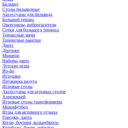
Бильярд
Столы бильярдные
Аксессуары для бильярда
Большой теннис
Овергрипы, виброгасители
Сетки для большого тенниса
Теннисные мячи
Теннисные ракетки
Дартс
Дротики
Мишени
Наборы дартс
Детские игры
Йо-йо
Игрушки
Пружинка радуга
Игровые столы
Аксессуары для игровых столов
Аэрохоккей
Игровые столы трансформеры
Минифутбол
Игры для активного отдыха
Городки, лапта
Кегли, боулинг, кольцебросы
Кетчболы, бочче, ловилки