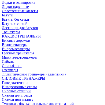
Лодки и экипировка
Лодки надувные
Спасательные жилеты
Батуты
Батуты без сетки
Батуты с сеткой
Лестницы для батутов
Тренажеры
КАРДИОТРЕНАЖЕРЫ
Беговые дорожки
Велотренажеры
Вибромассажеры
Гребные тренажеры
Мини велотренажеры
Сайклы
Спин-байки
Степперы
Эллиптические тренажеры (эллептики)
СИЛОВЫЕ ТРЕНАЖЕРЫ
Гиперэкстензии
Инверсионные столы
Силовые станции
Скамьи для пресса
Скамьи под штангу
Турники - брусья напольные для отжиманий