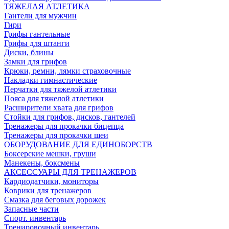
ТЯЖЕЛАЯ АТЛЕТИКА
Гантели для мужчин
Гири
Грифы гантельные
Грифы для штанги
Диски, блины
Замки для грифов
Крюки, ремни, лямки страховочные
Накладки гимнастические
Перчатки для тяжелой атлетики
Пояса для тяжелой атлетики
Расширители хвата для грифов
Стойки для грифов, дисков, гантелей
Тренажеры для прокачки бицепца
Тренажеры для прокачки шеи
ОБОРУДОВАНИЕ ДЛЯ ЕДИНОБОРСТВ
Боксерские мешки, груши
Манекены, боксмены
АКСЕССУАРЫ ДЛЯ ТРЕНАЖЕРОВ
Кардиодатчики, мониторы
Коврики для тренажеров
Смазка для беговых дорожек
Запасные части
Спорт. инвентарь
Тренировочный инвентарь