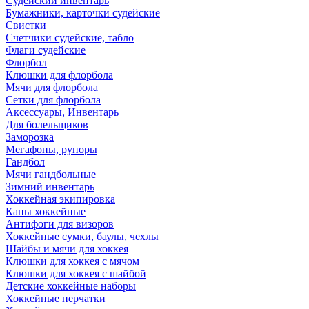
Судейский инвентарь
Бумажники, карточки судейские
Свистки
Счетчики судейские, табло
Флаги судейские
Флорбол
Клюшки для флорбола
Мячи для флорбола
Сетки для флорбола
Аксессуары, Инвентарь
Для болельщиков
Заморозка
Мегафоны, рупоры
Гандбол
Мячи гандбольные
Зимний инвентарь
Хоккейная экипировка
Капы хоккейные
Антифоги для визоров
Хоккейные сумки, баулы, чехлы
Шайбы и мячи для хоккея
Клюшки для хоккея с мячом
Клюшки для хоккея с шайбой
Детские хоккейные наборы
Хоккейные перчатки