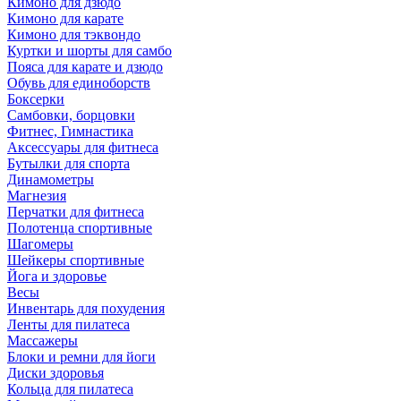
Кимоно для дзюдо
Кимоно для карате
Кимоно для тэквондо
Куртки и шорты для самбо
Пояса для карате и дзюдо
Обувь для единоборств
Боксерки
Самбовки, борцовки
Фитнес, Гимнастика
Аксессуары для фитнеса
Бутылки для спорта
Динамометры
Магнезия
Перчатки для фитнеса
Полотенца спортивные
Шагомеры
Шейкеры спортивные
Йога и здоровье
Весы
Инвентарь для похудения
Ленты для пилатеса
Массажеры
Блоки и ремни для йоги
Диски здоровья
Кольца для пилатеса