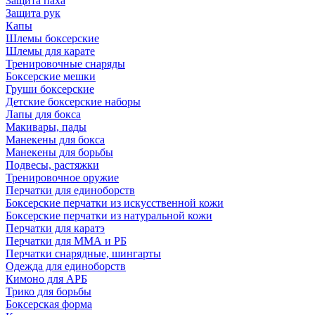
Защита паха
Защита рук
Капы
Шлемы боксерские
Шлемы для карате
Тренировочные снаряды
Боксерские мешки
Груши боксерские
Детские боксерские наборы
Лапы для бокса
Макивары, пады
Манекены для бокса
Манекены для борьбы
Подвесы, растяжки
Тренировочное оружие
Перчатки для единоборств
Боксерские перчатки из искусственной кожи
Боксерские перчатки из натуральной кожи
Перчатки для каратэ
Перчатки для ММА и РБ
Перчатки снарядные, шингарты
Одежда для единоборств
Кимоно для АРБ
Трико для борьбы
Боксерская форма