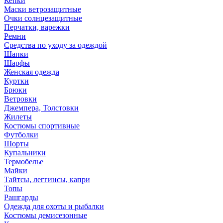
Кепки
Маски ветрозащитные
Очки солнцезащитные
Перчатки, варежки
Ремни
Средства по уходу за одеждой
Шапки
Шарфы
Женская одежда
Куртки
Брюки
Ветровки
Джемпера, Толстовки
Жилеты
Костюмы спортивные
Футболки
Шорты
Купальники
Термобелье
Майки
Тайтсы, леггинсы, капри
Топы
Рашгарды
Одежда для охоты и рыбалки
Костюмы демисезонные