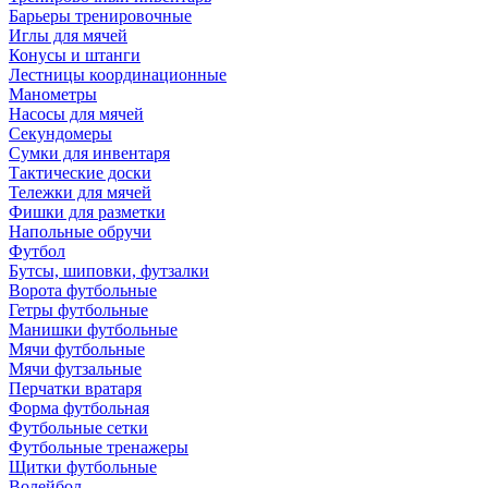
Барьеры тренировочные
Иглы для мячей
Конусы и штанги
Лестницы координационные
Манометры
Насосы для мячей
Секундомеры
Сумки для инвентаря
Тактические доски
Тележки для мячей
Фишки для разметки
Напольные обручи
Футбол
Бутсы, шиповки, футзалки
Ворота футбольные
Гетры футбольные
Манишки футбольные
Мячи футбольные
Мячи футзальные
Перчатки вратаря
Форма футбольная
Футбольные сетки
Футбольные тренажеры
Щитки футбольные
Волейбол