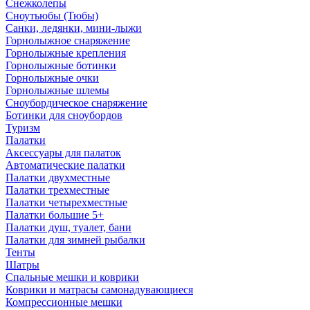
Снежколепы
Сноутьюбы (Тюбы)
Санки, ледянки, мини-лыжи
Горнолыжное снаряжение
Горнолыжные крепления
Горнолыжные ботинки
Горнолыжные очки
Горнолыжные шлемы
Сноубордическое снаряжение
Ботинки для сноубордов
Туризм
Палатки
Аксессуары для палаток
Автоматические палатки
Палатки двухместные
Палатки трехместные
Палатки четырехместные
Палатки большие 5+
Палатки душ, туалет, бани
Палатки для зимней рыбалки
Тенты
Шатры
Спальные мешки и коврики
Коврики и матрасы самонадувающиеся
Компрессионные мешки