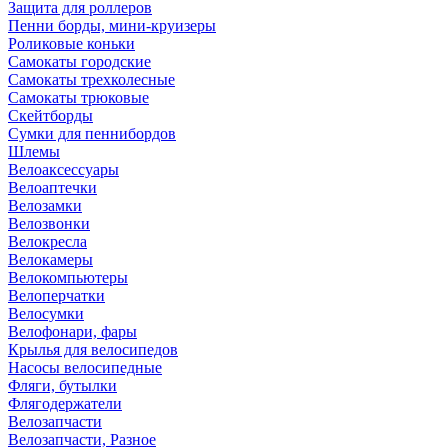
Защита для роллеров
Пенни борды, мини-круизеры
Роликовые коньки
Самокаты городские
Самокаты трехколесные
Самокаты трюковые
Скейтборды
Сумки для пеннибордов
Шлемы
Велоаксессуары
Велоаптечки
Велозамки
Велозвонки
Велокресла
Велокамеры
Велокомпьютеры
Велоперчатки
Велосумки
Велофонари, фары
Крылья для велосипедов
Насосы велосипедные
Фляги, бутылки
Флягодержатели
Велозапчасти
Велозапчасти, Разное