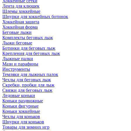
Хоккейные сетки
Лента для клюшек
Шлемы хоккейные
Шнурки для хоккейных ботинок
Хоккейная защита
Хоккейная форма
Беговые лыжи
Комплекты беговых лыж
Лыжи беговые
Ботинки для беговых лыж
Крепления для беговых лыж
Лыжные палки
Мази и парафины
Инструменты
Темляки для лыжных палок
Чехлы для беговых лыж
Скребки, пробки для лыж
Связки для беговых лыж
Ледовые коньки
Коньки раздвижные
Коньки фигурные
Коньки хоккейные
Чехлы для коньков
Шнурки для коньков
Товары для зимних игр