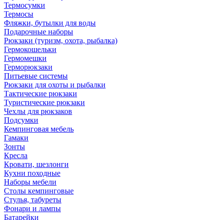
Термосумки
Термосы
Фляжки, бутылки для воды
Подарочные наборы
Рюкзаки (туризм, охота, рыбалка)
Гермокошельки
Гермомешки
Герморюкзаки
Питьевые системы
Рюкзаки для охоты и рыбалки
Тактические рюкзаки
Туристические рюкзаки
Чехлы для рюкзаков
Подсумки
Кемпинговая мебель
Гамаки
Зонты
Кресла
Кровати, шезлонги
Кухни походные
Наборы мебели
Столы кемпинговые
Стулья, табуреты
Фонари и лампы
Батарейки