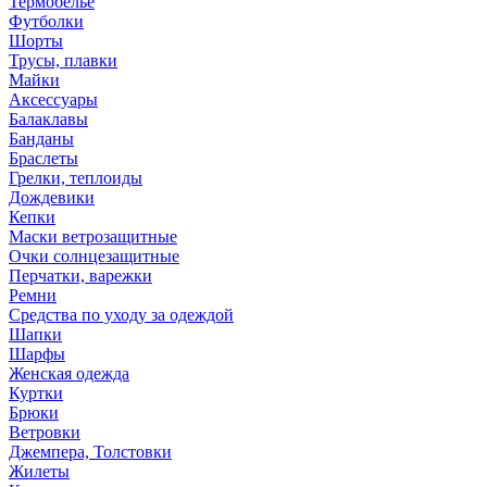
Термобелье
Футболки
Шорты
Трусы, плавки
Майки
Аксессуары
Балаклавы
Банданы
Браслеты
Грелки, теплоиды
Дождевики
Кепки
Маски ветрозащитные
Очки солнцезащитные
Перчатки, варежки
Ремни
Средства по уходу за одеждой
Шапки
Шарфы
Женская одежда
Куртки
Брюки
Ветровки
Джемпера, Толстовки
Жилеты