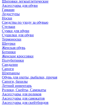
Шиповки легкоатлетические
Аксессуары для обуви
Гамаши
Ледоступы
Носки
Средства по уходу за обувью
Стельки
Сумки для обуви
Сушилки для обуви
Термоноски
Шнурки
Женская обувь
Ботинки
Женские кроссовки
Полуботинки
Сандалии
Сапоги
Шлепанцы
Обувь для охоты, рыбалки, прочая
Сапоги, бахилы
Летний инвентарь
Ролики, Скейты, Самокаты
Аксессуары для роликов
Аксессуары для самокатов
Аксессуары для скейтбордов