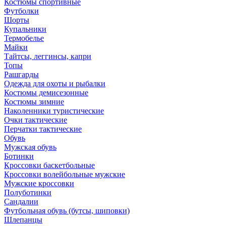
Костюмы спортивные
Футболки
Шорты
Купальники
Термобелье
Майки
Тайтсы, леггинсы, капри
Топы
Рашгарды
Одежда для охоты и рыбалки
Костюмы демисезонные
Костюмы зимние
Наколенники туристические
Очки тактические
Перчатки тактические
Обувь
Мужская обувь
Ботинки
Кроссовки баскетбольные
Кроссовки волейбольные мужские
Мужские кроссовки
Полуботинки
Сандалии
Футбольная обувь (бутсы, шиповки)
Шлепанцы