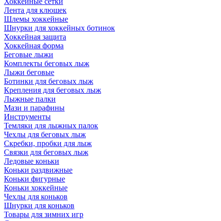
Хоккейные сетки
Лента для клюшек
Шлемы хоккейные
Шнурки для хоккейных ботинок
Хоккейная защита
Хоккейная форма
Беговые лыжи
Комплекты беговых лыж
Лыжи беговые
Ботинки для беговых лыж
Крепления для беговых лыж
Лыжные палки
Мази и парафины
Инструменты
Темляки для лыжных палок
Чехлы для беговых лыж
Скребки, пробки для лыж
Связки для беговых лыж
Ледовые коньки
Коньки раздвижные
Коньки фигурные
Коньки хоккейные
Чехлы для коньков
Шнурки для коньков
Товары для зимних игр