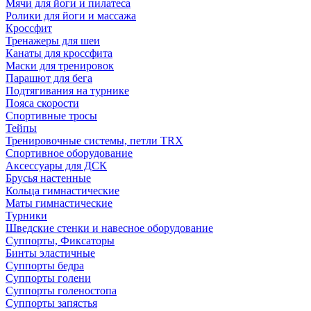
Мячи для йоги и пилатеса
Ролики для йоги и массажа
Кроссфит
Тренажеры для шеи
Канаты для кроссфита
Маски для тренировок
Парашют для бега
Подтягивания на турнике
Пояса скорости
Спортивные тросы
Тейпы
Тренировочные системы, петли TRX
Спортивное оборудование
Аксессуары для ДСК
Брусья настенные
Кольца гимнастические
Маты гимнастические
Турники
Шведские стенки и навесное оборудование
Суппорты, Фиксаторы
Бинты эластичные
Суппорты бедра
Суппорты голени
Суппорты голеностопа
Суппорты запястья