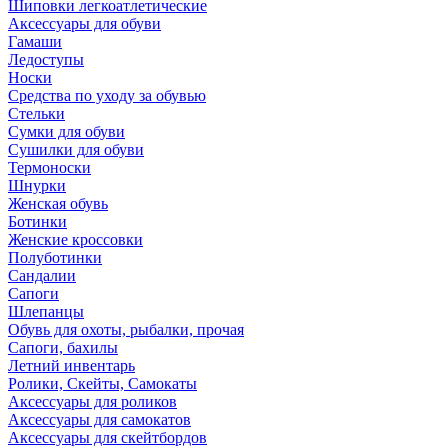
Шиповки легкоатлетические
Аксессуары для обуви
Гамаши
Ледоступы
Носки
Средства по уходу за обувью
Стельки
Сумки для обуви
Сушилки для обуви
Термоноски
Шнурки
Женская обувь
Ботинки
Женские кроссовки
Полуботинки
Сандалии
Сапоги
Шлепанцы
Обувь для охоты, рыбалки, прочая
Сапоги, бахилы
Летний инвентарь
Ролики, Скейты, Самокаты
Аксессуары для роликов
Аксессуары для самокатов
Аксессуары для скейтбордов