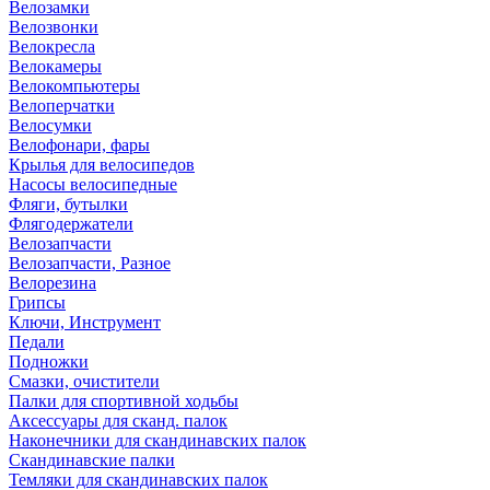
Велозамки
Велозвонки
Велокресла
Велокамеры
Велокомпьютеры
Велоперчатки
Велосумки
Велофонари, фары
Крылья для велосипедов
Насосы велосипедные
Фляги, бутылки
Флягодержатели
Велозапчасти
Велозапчасти, Разное
Велорезина
Грипсы
Ключи, Инструмент
Педали
Подножки
Смазки, очистители
Палки для спортивной ходьбы
Аксессуары для сканд. палок
Наконечники для скандинавских палок
Скандинавские палки
Темляки для скандинавских палок