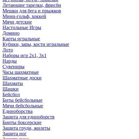
Летающие тарелки, фрисби
Мешки для бега и прыжков
Мини-гольф, хоккей
Мячи детские
Настольные Игры
Домино
Карты игральные
Кубики, зары, кости игральные
Лото
Наборы игр 2х1, 3х1
Нарды
Сувениры
Часы шахматные
Шахматные доски
Шахматы
Шашки
Бейсбол
Биты бейсбольные
Мячи бейсбольные
Единоборства
Защита для единоборств
Бинты боксерские
Защита груди, жилеты
Защита ног