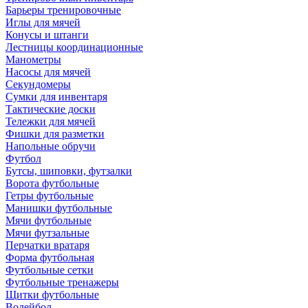
Барьеры тренировочные
Иглы для мячей
Конусы и штанги
Лестницы координационные
Манометры
Насосы для мячей
Секундомеры
Сумки для инвентаря
Тактические доски
Тележки для мячей
Фишки для разметки
Напольные обручи
Футбол
Бутсы, шиповки, футзалки
Ворота футбольные
Гетры футбольные
Манишки футбольные
Мячи футбольные
Мячи футзальные
Перчатки вратаря
Форма футбольная
Футбольные сетки
Футбольные тренажеры
Щитки футбольные
Волейбол