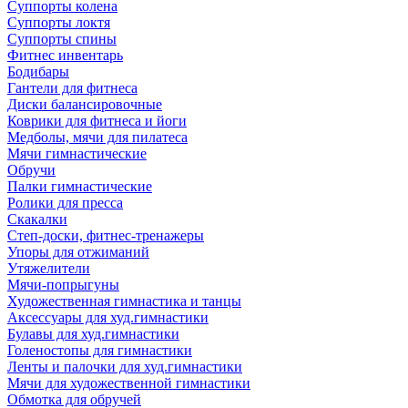
Суппорты колена
Суппорты локтя
Суппорты спины
Фитнес инвентарь
Бодибары
Гантели для фитнеса
Диски балансировочные
Коврики для фитнеса и йоги
Медболы, мячи для пилатеса
Мячи гимнастические
Обручи
Палки гимнастические
Ролики для пресса
Скакалки
Степ-доски, фитнес-тренажеры
Упоры для отжиманий
Утяжелители
Мячи-попрыгуны
Художественная гимнастика и танцы
Аксессуары для худ.гимнастики
Булавы для худ.гимнастики
Голеностопы для гимнастики
Ленты и палочки для худ.гимнастики
Мячи для художественной гимнастики
Обмотка для обручей