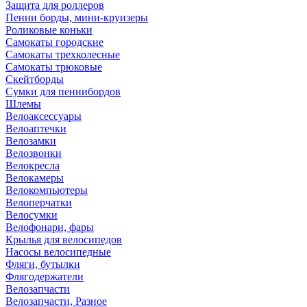
Защита для роллеров
Пенни борды, мини-круизеры
Роликовые коньки
Самокаты городские
Самокаты трехколесные
Самокаты трюковые
Скейтборды
Сумки для пеннибордов
Шлемы
Велоаксессуары
Велоаптечки
Велозамки
Велозвонки
Велокресла
Велокамеры
Велокомпьютеры
Велоперчатки
Велосумки
Велофонари, фары
Крылья для велосипедов
Насосы велосипедные
Фляги, бутылки
Флягодержатели
Велозапчасти
Велозапчасти, Разное