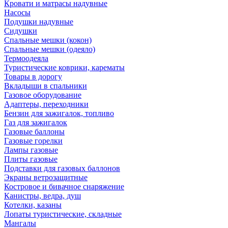
Кровати и матрасы надувные
Насосы
Подушки надувные
Сидушки
Спальные мешки (кокон)
Спальные мешки (одеяло)
Термоодеяла
Туристические коврики, карематы
Товары в дорогу
Вкладыши в спальники
Газовое оборудование
Адаптеры, переходники
Бензин для зажигалок, топливо
Газ для зажигалок
Газовые баллоны
Газовые горелки
Лампы газовые
Плиты газовые
Подставки для газовых баллонов
Экраны ветрозащитные
Костровое и бивачное снаряжение
Канистры, ведра, душ
Котелки, казаны
Лопаты туристические, складные
Мангалы