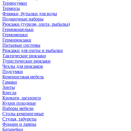
Термосумки
Термосы
Фляжки, бутылки для воды
Подарочные наборы
Рюкзаки (туризм, охота, рыбалка)
Гермокошельки
Гермомешки
Герморюкзаки
Питьевые системы
Рюкзаки для охоты и рыбалки
Тактические рюкзаки
Туристические рюкзаки
Чехлы для рюкзаков
Подсумки
Кемпинговая мебель
Гамаки
Зонты
Кресла
Кровати, шезлонги
Кухни походные
Наборы мебели
Столы кемпинговые
Стулья, табуреты
Фонари и лампы
Батарейки