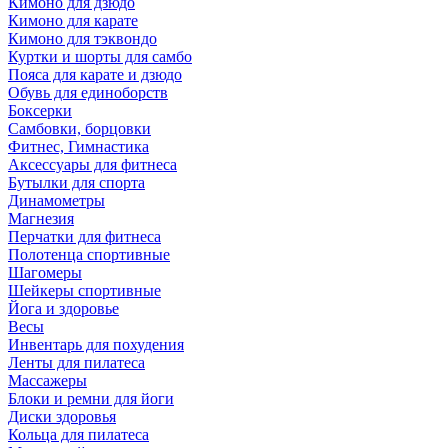
Кимоно для дзюдо
Кимоно для карате
Кимоно для тэквондо
Куртки и шорты для самбо
Пояса для карате и дзюдо
Обувь для единоборств
Боксерки
Самбовки, борцовки
Фитнес, Гимнастика
Аксессуары для фитнеса
Бутылки для спорта
Динамометры
Магнезия
Перчатки для фитнеса
Полотенца спортивные
Шагомеры
Шейкеры спортивные
Йога и здоровье
Весы
Инвентарь для похудения
Ленты для пилатеса
Массажеры
Блоки и ремни для йоги
Диски здоровья
Кольца для пилатеса