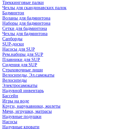
Треккинговые палки
Чехлы для скандинавских палок
Бадминтон
Воланы для бадминтона
Наборы для бадминтона
Сетки для бадминтона
Чехлы для бадминтона
Сапборды
SUP-доски
Насосы для SUP
Рем.наборы для SUP
Плавники для SUP
Сидения для SUP
Страховочные лиши
Велосипеды, Эл.самокаты
Велосипеды
Электросамокаты
Надувной инвентарь
Бассейн
Игры на воде
Круги, нарукавники, жилеты
Мячи, игрушки, матрасы
Надувные подушки
Насосы
Надувные кровати