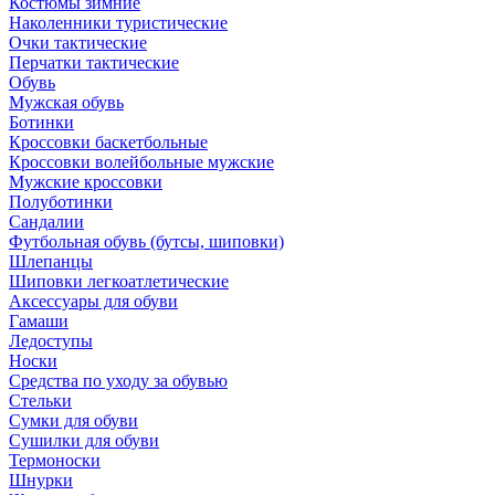
Костюмы зимние
Наколенники туристические
Очки тактические
Перчатки тактические
Обувь
Мужская обувь
Ботинки
Кроссовки баскетбольные
Кроссовки волейбольные мужские
Мужские кроссовки
Полуботинки
Сандалии
Футбольная обувь (бутсы, шиповки)
Шлепанцы
Шиповки легкоатлетические
Аксессуары для обуви
Гамаши
Ледоступы
Носки
Средства по уходу за обувью
Стельки
Сумки для обуви
Сушилки для обуви
Термоноски
Шнурки