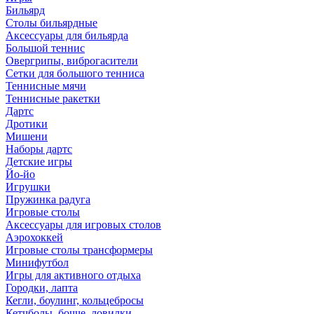
Бильярд
Столы бильярдные
Аксессуары для бильярда
Большой теннис
Овергрипы, виброгасители
Сетки для большого тенниса
Теннисные мячи
Теннисные ракетки
Дартс
Дротики
Мишени
Наборы дартс
Детские игры
Йо-йо
Игрушки
Пружинка радуга
Игровые столы
Аксессуары для игровых столов
Аэрохоккей
Игровые столы трансформеры
Минифутбол
Игры для активного отдыха
Городки, лапта
Кегли, боулинг, кольцебросы
Кетчболы, бочче, ловилки