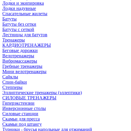
Лодки и экипировка
Лодки надувные
Спасательные жилеты
Батуты
Батуты без сетки
Батуты с сеткой
Лестницы для батутов
Тренажеры
КАРДИОТРЕНАЖЕРЫ
Беговые дорожки
Велотренажеры
Вибромассажеры
Гребные тренажеры
Мини велотренажеры
Сайклы
Спин-байки
Степперы
Эллиптические тренажеры (эллептики)
СИЛОВЫЕ ТРЕНАЖЕРЫ
Гиперэкстензии
Инверсионные столы
Силовые станции
Скамьи для пресса
Скамьи под штангу
Турники - брусья напольные для отжиманий