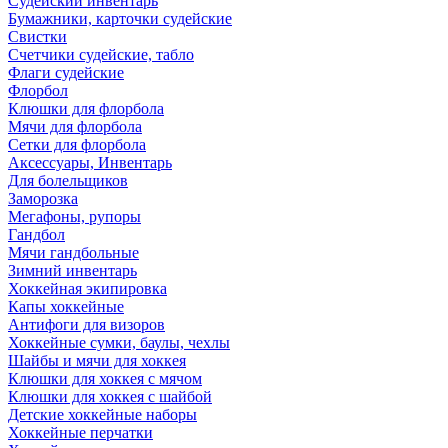
Судейский инвентарь
Бумажники, карточки судейские
Свистки
Счетчики судейские, табло
Флаги судейские
Флорбол
Клюшки для флорбола
Мячи для флорбола
Сетки для флорбола
Аксессуары, Инвентарь
Для болельщиков
Заморозка
Мегафоны, рупоры
Гандбол
Мячи гандбольные
Зимний инвентарь
Хоккейная экипировка
Капы хоккейные
Антифоги для визоров
Хоккейные сумки, баулы, чехлы
Шайбы и мячи для хоккея
Клюшки для хоккея с мячом
Клюшки для хоккея с шайбой
Детские хоккейные наборы
Хоккейные перчатки