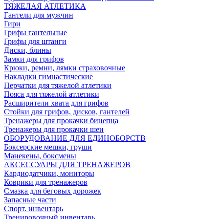
ТЯЖЕЛАЯ АТЛЕТИКА
Гантели для мужчин
Гири
Грифы гантельные
Грифы для штанги
Диски, блины
Замки для грифов
Крюки, ремни, лямки страховочные
Накладки гимнастические
Перчатки для тяжелой атлетики
Пояса для тяжелой атлетики
Расширители хвата для грифов
Стойки для грифов, дисков, гантелей
Тренажеры для прокачки бицепца
Тренажеры для прокачки шеи
ОБОРУДОВАНИЕ ДЛЯ ЕДИНОБОРСТВ
Боксерские мешки, груши
Манекены, боксмены
АКСЕССУАРЫ ДЛЯ ТРЕНАЖЕРОВ
Кардиодатчики, мониторы
Коврики для тренажеров
Смазка для беговых дорожек
Запасные части
Спорт. инвентарь
Тренировочный инвентарь