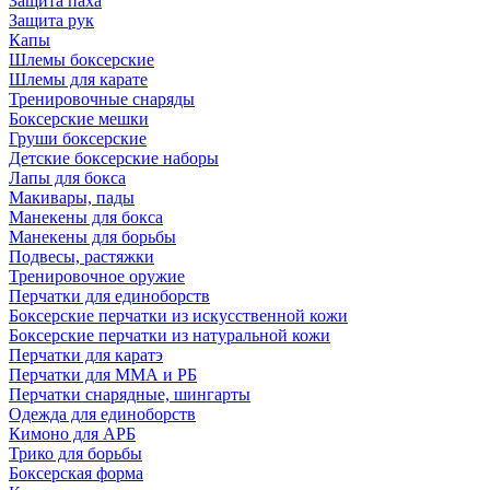
Защита паха
Защита рук
Капы
Шлемы боксерские
Шлемы для карате
Тренировочные снаряды
Боксерские мешки
Груши боксерские
Детские боксерские наборы
Лапы для бокса
Макивары, пады
Манекены для бокса
Манекены для борьбы
Подвесы, растяжки
Тренировочное оружие
Перчатки для единоборств
Боксерские перчатки из искусственной кожи
Боксерские перчатки из натуральной кожи
Перчатки для каратэ
Перчатки для ММА и РБ
Перчатки снарядные, шингарты
Одежда для единоборств
Кимоно для АРБ
Трико для борьбы
Боксерская форма