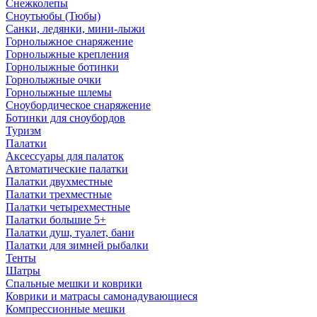
Снежколепы
Сноутьюбы (Тюбы)
Санки, ледянки, мини-лыжи
Горнолыжное снаряжение
Горнолыжные крепления
Горнолыжные ботинки
Горнолыжные очки
Горнолыжные шлемы
Сноубордическое снаряжение
Ботинки для сноубордов
Туризм
Палатки
Аксессуары для палаток
Автоматические палатки
Палатки двухместные
Палатки трехместные
Палатки четырехместные
Палатки большие 5+
Палатки душ, туалет, бани
Палатки для зимней рыбалки
Тенты
Шатры
Спальные мешки и коврики
Коврики и матрасы самонадувающиеся
Компрессионные мешки