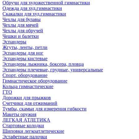
Обручи для художественной гимнастики
Одежда для худ.гимнастики
Скакалки для худ.гимнастики
Чехлы для булавы
Чехлы для мячей
Чехлы для обручей
Чешки и балетки
Эспандеры
Жгуты, ленты, петли
Эспандеры для ног
Эспандеры кистевые
Эспандеры лыжника, боксера, пловца
Эспандеры плечевые, грудные, универсальные
Спорт. оборудование
Гимнастическое оборудование
Кольца гимнастические
ГТО
Дорожки для прыжков
Счетчики для отжиманий
Тумбы, скамьи для измерения гибкости
Макеты оружия
ЛЕГКАЯ АТЛЕТИКА
Стартовые колодки
Шиповки легкоатлетические
Эстафетные палочки