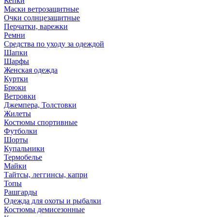
Кепки
Маски ветрозащитные
Очки солнцезащитные
Перчатки, варежки
Ремни
Средства по уходу за одеждой
Шапки
Шарфы
Женская одежда
Куртки
Брюки
Ветровки
Джемпера, Толстовки
Жилеты
Костюмы спортивные
Футболки
Шорты
Купальники
Термобелье
Майки
Тайтсы, леггинсы, капри
Топы
Рашгарды
Одежда для охоты и рыбалки
Костюмы демисезонные