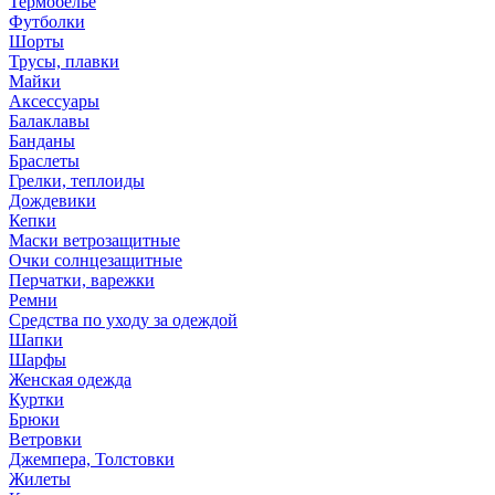
Термобелье
Футболки
Шорты
Трусы, плавки
Майки
Аксессуары
Балаклавы
Банданы
Браслеты
Грелки, теплоиды
Дождевики
Кепки
Маски ветрозащитные
Очки солнцезащитные
Перчатки, варежки
Ремни
Средства по уходу за одеждой
Шапки
Шарфы
Женская одежда
Куртки
Брюки
Ветровки
Джемпера, Толстовки
Жилеты