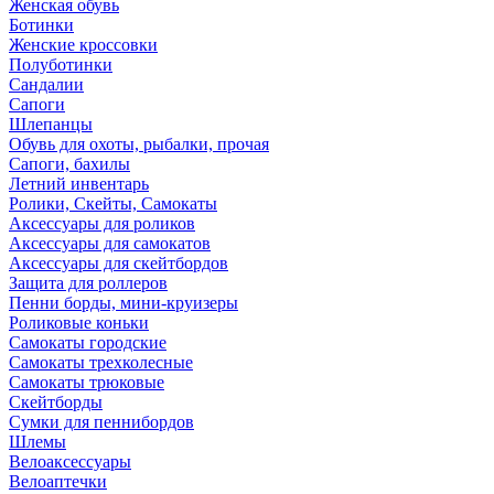
Женская обувь
Ботинки
Женские кроссовки
Полуботинки
Сандалии
Сапоги
Шлепанцы
Обувь для охоты, рыбалки, прочая
Сапоги, бахилы
Летний инвентарь
Ролики, Скейты, Самокаты
Аксессуары для роликов
Аксессуары для самокатов
Аксессуары для скейтбордов
Защита для роллеров
Пенни борды, мини-круизеры
Роликовые коньки
Самокаты городские
Самокаты трехколесные
Самокаты трюковые
Скейтборды
Сумки для пеннибордов
Шлемы
Велоаксессуары
Велоаптечки