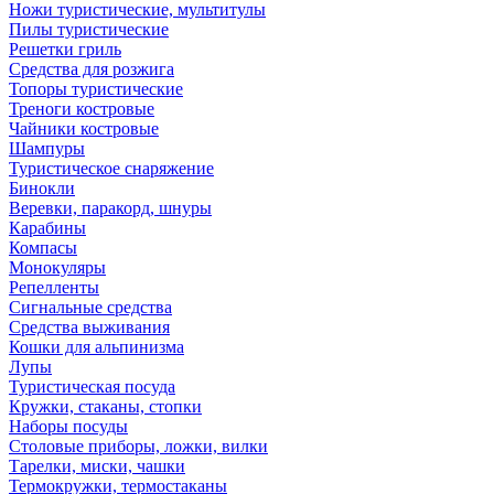
Ножи туристические, мультитулы
Пилы туристические
Решетки гриль
Средства для розжига
Топоры туристические
Треноги костровые
Чайники костровые
Шампуры
Туристическое снаряжение
Бинокли
Веревки, паракорд, шнуры
Карабины
Компасы
Монокуляры
Репелленты
Сигнальные средства
Средства выживания
Кошки для альпинизма
Лупы
Туристическая посуда
Кружки, стаканы, стопки
Наборы посуды
Столовые приборы, ложки, вилки
Тарелки, миски, чашки
Термокружки, термостаканы