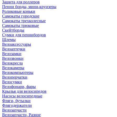
Защита для роллеров
Пенни борды, мини-круизеры
Роликовые коньки
Самокаты городские
Самокаты трехколесные
Самокаты трюковые
Скейтборды
Сумки для пеннибордов
Шлемы
Велоаксессуары
Велоаптечки
Велозамки
Велозвонки
Велокресла
Велокамеры
Велокомпьютеры
Велоперчатки
Велосумки
Велофонари, фары
Крылья для велосипедов
Насосы велосипедные
Фляги, бутылки
Флягодержатели
Велозапчасти
Велозапчасти, Разное