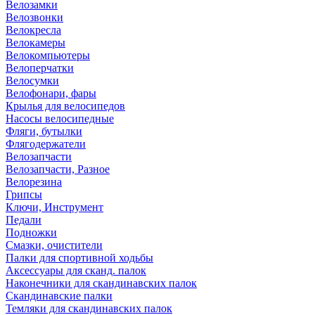
Велозамки
Велозвонки
Велокресла
Велокамеры
Велокомпьютеры
Велоперчатки
Велосумки
Велофонари, фары
Крылья для велосипедов
Насосы велосипедные
Фляги, бутылки
Флягодержатели
Велозапчасти
Велозапчасти, Разное
Велорезина
Грипсы
Ключи, Инструмент
Педали
Подножки
Смазки, очистители
Палки для спортивной ходьбы
Аксессуары для сканд. палок
Наконечники для скандинавских палок
Скандинавские палки
Темляки для скандинавских палок