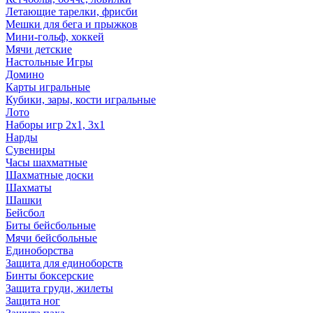
Летающие тарелки, фрисби
Мешки для бега и прыжков
Мини-гольф, хоккей
Мячи детские
Настольные Игры
Домино
Карты игральные
Кубики, зары, кости игральные
Лото
Наборы игр 2х1, 3х1
Нарды
Сувениры
Часы шахматные
Шахматные доски
Шахматы
Шашки
Бейсбол
Биты бейсбольные
Мячи бейсбольные
Единоборства
Защита для единоборств
Бинты боксерские
Защита груди, жилеты
Защита ног