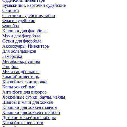
Судейский инвентарь
Бумажники, карточки судейские
Свистки
Счетчики судейские, табло
Флаги судейские
Флорбол
Клюшки для флорбола
Мячи для флорбола
Сетки для флорбола
Аксессуары, Инвентарь
Для болельщиков
Заморозка
Мегафоны, рупоры
Гандбол
Мячи гандбольные
Зимний инвентарь
Хоккейная экипировка
Капы хоккейные
Антифоги для визоров
Хоккейные сумки, баулы, чехлы
Шайбы и мячи для хоккея
Клюшки для хоккея с мячом
Клюшки для хоккея с шайбой
Детские хоккейные наборы
Хоккейные перчатки