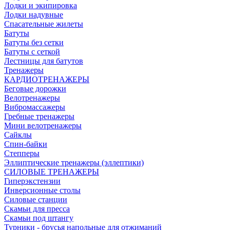
Лодки и экипировка
Лодки надувные
Спасательные жилеты
Батуты
Батуты без сетки
Батуты с сеткой
Лестницы для батутов
Тренажеры
КАРДИОТРЕНАЖЕРЫ
Беговые дорожки
Велотренажеры
Вибромассажеры
Гребные тренажеры
Мини велотренажеры
Сайклы
Спин-байки
Степперы
Эллиптические тренажеры (эллептики)
СИЛОВЫЕ ТРЕНАЖЕРЫ
Гиперэкстензии
Инверсионные столы
Силовые станции
Скамьи для пресса
Скамьи под штангу
Турники - брусья напольные для отжиманий