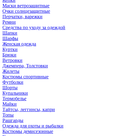
Кепки
Маски ветрозащитные
Очки солнцезащитные
Перчатки, варежки
Ремни
Средства по уходу за одеждой
Шапки
Шарфы
Женская одежда
Куртки
Брюки
Ветровки
Джемпера, Толстовки
Жилеты
Костюмы спортивные
Футболки
Шорты
Купальники
Термобелье
Майки
Тайтсы, леггинсы, капри
Топы
Рашгарды
Одежда для охоты и рыбалки
Костюмы демисезонные