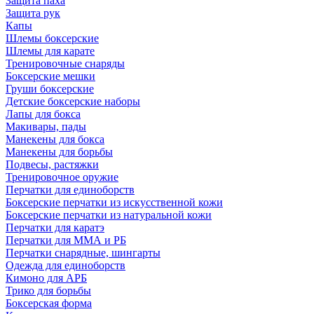
Защита паха
Защита рук
Капы
Шлемы боксерские
Шлемы для карате
Тренировочные снаряды
Боксерские мешки
Груши боксерские
Детские боксерские наборы
Лапы для бокса
Макивары, пады
Манекены для бокса
Манекены для борьбы
Подвесы, растяжки
Тренировочное оружие
Перчатки для единоборств
Боксерские перчатки из искусственной кожи
Боксерские перчатки из натуральной кожи
Перчатки для каратэ
Перчатки для ММА и РБ
Перчатки снарядные, шингарты
Одежда для единоборств
Кимоно для АРБ
Трико для борьбы
Боксерская форма