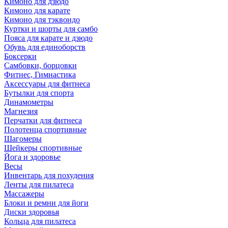
Кимоно для дзюдо
Кимоно для карате
Кимоно для тэквондо
Куртки и шорты для самбо
Пояса для карате и дзюдо
Обувь для единоборств
Боксерки
Самбовки, борцовки
Фитнес, Гимнастика
Аксессуары для фитнеса
Бутылки для спорта
Динамометры
Магнезия
Перчатки для фитнеса
Полотенца спортивные
Шагомеры
Шейкеры спортивные
Йога и здоровье
Весы
Инвентарь для похудения
Ленты для пилатеса
Массажеры
Блоки и ремни для йоги
Диски здоровья
Кольца для пилатеса