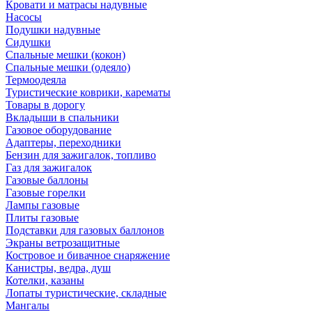
Кровати и матрасы надувные
Насосы
Подушки надувные
Сидушки
Спальные мешки (кокон)
Спальные мешки (одеяло)
Термоодеяла
Туристические коврики, карематы
Товары в дорогу
Вкладыши в спальники
Газовое оборудование
Адаптеры, переходники
Бензин для зажигалок, топливо
Газ для зажигалок
Газовые баллоны
Газовые горелки
Лампы газовые
Плиты газовые
Подставки для газовых баллонов
Экраны ветрозащитные
Костровое и бивачное снаряжение
Канистры, ведра, душ
Котелки, казаны
Лопаты туристические, складные
Мангалы