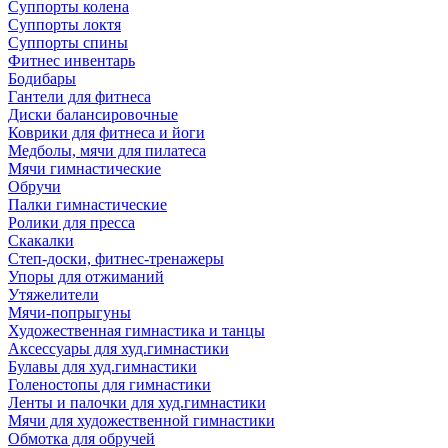
Суппорты колена
Суппорты локтя
Суппорты спины
Фитнес инвентарь
Бодибары
Гантели для фитнеса
Диски балансировочные
Коврики для фитнеса и йоги
Медболы, мячи для пилатеса
Мячи гимнастические
Обручи
Палки гимнастические
Ролики для пресса
Скакалки
Степ-доски, фитнес-тренажеры
Упоры для отжиманий
Утяжелители
Мячи-попрыгуны
Художественная гимнастика и танцы
Аксессуары для худ.гимнастики
Булавы для худ.гимнастики
Голеностопы для гимнастики
Ленты и палочки для худ.гимнастики
Мячи для художественной гимнастики
Обмотка для обручей