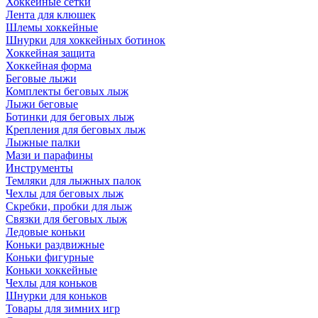
Хоккейные сетки
Лента для клюшек
Шлемы хоккейные
Шнурки для хоккейных ботинок
Хоккейная защита
Хоккейная форма
Беговые лыжи
Комплекты беговых лыж
Лыжи беговые
Ботинки для беговых лыж
Крепления для беговых лыж
Лыжные палки
Мази и парафины
Инструменты
Темляки для лыжных палок
Чехлы для беговых лыж
Скребки, пробки для лыж
Связки для беговых лыж
Ледовые коньки
Коньки раздвижные
Коньки фигурные
Коньки хоккейные
Чехлы для коньков
Шнурки для коньков
Товары для зимних игр