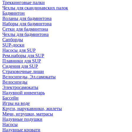
Треккинговые палки
Чехлы для скандинавских палок
Бадминтон
Воланы для бадминтона
Наборы для бадминтона
Сетки для бадминтона
Чехлы для бадминтона
Сапборды
SUP-доски
Насосы для SUP
Рем.наборы для SUP
Плавники для SUP
Сидения для SUP
Страховочные лиши
Велосипеды, Эл.самокаты
Велосипеды
Электросамокаты
Надувной инвентарь
Бассейн
Игры на воде
Круги, нарукавники, жилеты
Мячи, игрушки, матрасы
Надувные подушки
Насосы
Надувные кровати