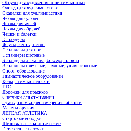
Обручи для художественной гимнастики
Одежда для худ.гимнастики
Скакалки для худ.гимнастики
Чехлы для булавы
Чехлы для мячей
Чехлы для обручей
Чешки и балетки
Эспандеры
Жгуты, ленты, петли
Эспандеры для ног
Эспандеры кистевые
Эспандеры лыжника, боксера, пловца
Эспандеры плечевые, грудные, универсальные
Спорт. оборудование
Гимнастическое оборудование
Кольца гимнастические
ГТО
Дорожки для прыжков
Счетчики для отжиманий
Тумбы, скамьи для измерения гибкости
Макеты оружия
ЛЕГКАЯ АТЛЕТИКА
Стартовые колодки
Шиповки легкоатлетические
Эстафетные палочки