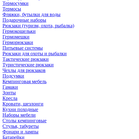
Термосумки
Термосы
Фляжки, бутылки для воды
Подарочные наборы
Рюкзаки (туризм, охота, рыбалка)
Гермокошельки
Гермомешки
Герморюкзаки
Питьевые системы
Рюкзаки для охоты и рыбалки
Тактические рюкзаки
Туристические рюкзаки
Чехлы для рюкзаков
Подсумки
Кемпинговая мебель
Гамаки
Зонты
Кресла
Кровати, шезлонги
Кухни походные
Наборы мебели
Столы кемпинговые
Стулья, табуреты
Фонари и лампы
Батарейки