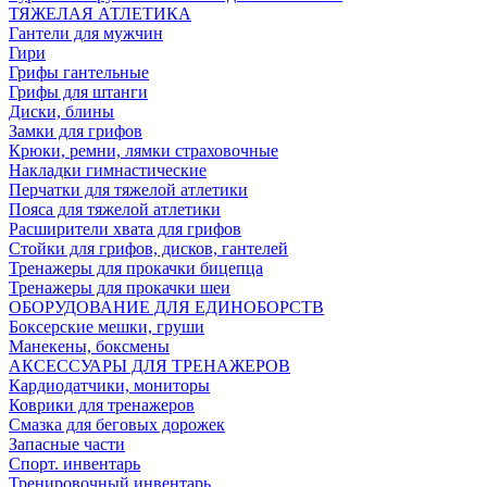
ТЯЖЕЛАЯ АТЛЕТИКА
Гантели для мужчин
Гири
Грифы гантельные
Грифы для штанги
Диски, блины
Замки для грифов
Крюки, ремни, лямки страховочные
Накладки гимнастические
Перчатки для тяжелой атлетики
Пояса для тяжелой атлетики
Расширители хвата для грифов
Стойки для грифов, дисков, гантелей
Тренажеры для прокачки бицепца
Тренажеры для прокачки шеи
ОБОРУДОВАНИЕ ДЛЯ ЕДИНОБОРСТВ
Боксерские мешки, груши
Манекены, боксмены
АКСЕССУАРЫ ДЛЯ ТРЕНАЖЕРОВ
Кардиодатчики, мониторы
Коврики для тренажеров
Смазка для беговых дорожек
Запасные части
Спорт. инвентарь
Тренировочный инвентарь