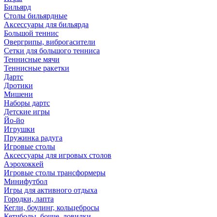
Бильярд
Столы бильярдные
Аксессуары для бильярда
Большой теннис
Овергрипы, виброгасители
Сетки для большого тенниса
Теннисные мячи
Теннисные ракетки
Дартс
Дротики
Мишени
Наборы дартс
Детские игры
Йо-йо
Игрушки
Пружинка радуга
Игровые столы
Аксессуары для игровых столов
Аэрохоккей
Игровые столы трансформеры
Минифутбол
Игры для активного отдыха
Городки, лапта
Кегли, боулинг, кольцебросы
Кетчболы, бочче, ловилки