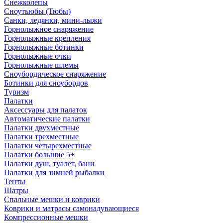
Снежколепы
Сноутьюбы (Тюбы)
Санки, ледянки, мини-лыжи
Горнолыжное снаряжение
Горнолыжные крепления
Горнолыжные ботинки
Горнолыжные очки
Горнолыжные шлемы
Сноубордическое снаряжение
Ботинки для сноубордов
Туризм
Палатки
Аксессуары для палаток
Автоматические палатки
Палатки двухместные
Палатки трехместные
Палатки четырехместные
Палатки большие 5+
Палатки душ, туалет, бани
Палатки для зимней рыбалки
Тенты
Шатры
Спальные мешки и коврики
Коврики и матрасы самонадувающиеся
Компрессионные мешки