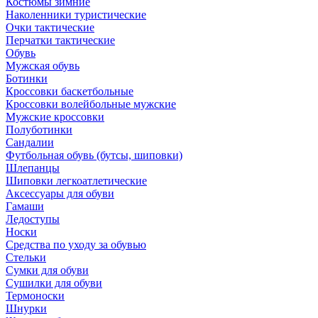
Костюмы зимние
Наколенники туристические
Очки тактические
Перчатки тактические
Обувь
Мужская обувь
Ботинки
Кроссовки баскетбольные
Кроссовки волейбольные мужские
Мужские кроссовки
Полуботинки
Сандалии
Футбольная обувь (бутсы, шиповки)
Шлепанцы
Шиповки легкоатлетические
Аксессуары для обуви
Гамаши
Ледоступы
Носки
Средства по уходу за обувью
Стельки
Сумки для обуви
Сушилки для обуви
Термоноски
Шнурки