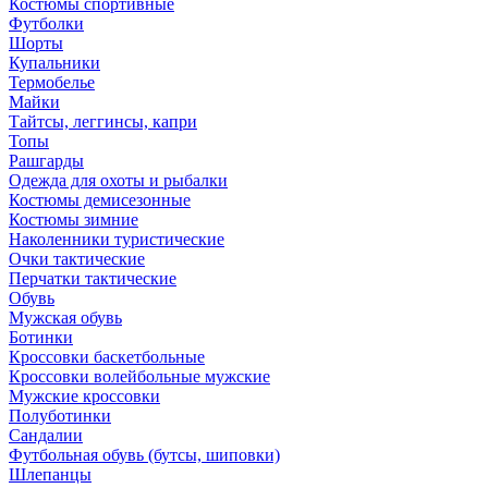
Костюмы спортивные
Футболки
Шорты
Купальники
Термобелье
Майки
Тайтсы, леггинсы, капри
Топы
Рашгарды
Одежда для охоты и рыбалки
Костюмы демисезонные
Костюмы зимние
Наколенники туристические
Очки тактические
Перчатки тактические
Обувь
Мужская обувь
Ботинки
Кроссовки баскетбольные
Кроссовки волейбольные мужские
Мужские кроссовки
Полуботинки
Сандалии
Футбольная обувь (бутсы, шиповки)
Шлепанцы