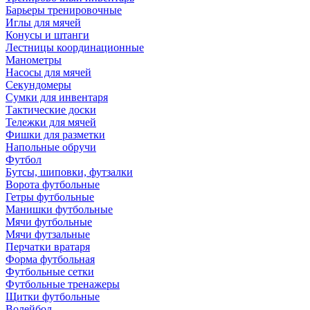
Барьеры тренировочные
Иглы для мячей
Конусы и штанги
Лестницы координационные
Манометры
Насосы для мячей
Секундомеры
Сумки для инвентаря
Тактические доски
Тележки для мячей
Фишки для разметки
Напольные обручи
Футбол
Бутсы, шиповки, футзалки
Ворота футбольные
Гетры футбольные
Манишки футбольные
Мячи футбольные
Мячи футзальные
Перчатки вратаря
Форма футбольная
Футбольные сетки
Футбольные тренажеры
Щитки футбольные
Волейбол