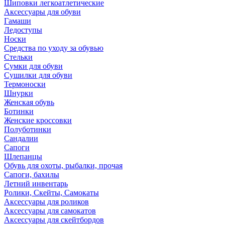
Шиповки легкоатлетические
Аксессуары для обуви
Гамаши
Ледоступы
Носки
Средства по уходу за обувью
Стельки
Сумки для обуви
Сушилки для обуви
Термоноски
Шнурки
Женская обувь
Ботинки
Женские кроссовки
Полуботинки
Сандалии
Сапоги
Шлепанцы
Обувь для охоты, рыбалки, прочая
Сапоги, бахилы
Летний инвентарь
Ролики, Скейты, Самокаты
Аксессуары для роликов
Аксессуары для самокатов
Аксессуары для скейтбордов