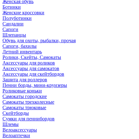
Женская обувь
Ботинки
Женские кроссовки
Полуботинки
Сандалии
Сапоги
Шлепанцы
Обувь для охоты, рыбалки, прочая
Сапоги, бахилы
Летний инвентарь
Ролики, Скейты, Самокаты
Аксессуары для роликов
Аксессуары для самокатов
Аксессуары для скейтбордов
Защита для роллеров
Пенни борды, мини-круизеры
Роликовые коньки
Самокаты городские
Самокаты трехколесные
Самокаты трюковые
Скейтборды
Сумки для пеннибордов
Шлемы
Велоаксессуары
Велоаптечки