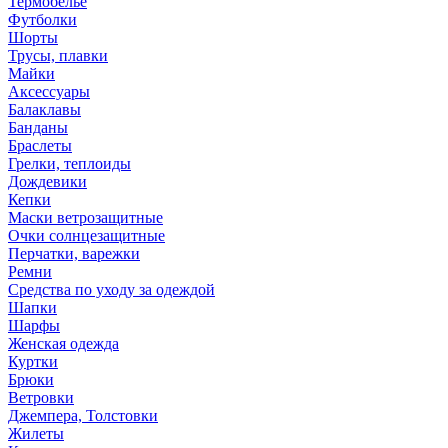
Термобелье
Футболки
Шорты
Трусы, плавки
Майки
Аксессуары
Балаклавы
Банданы
Браслеты
Грелки, теплоиды
Дождевики
Кепки
Маски ветрозащитные
Очки солнцезащитные
Перчатки, варежки
Ремни
Средства по уходу за одеждой
Шапки
Шарфы
Женская одежда
Куртки
Брюки
Ветровки
Джемпера, Толстовки
Жилеты