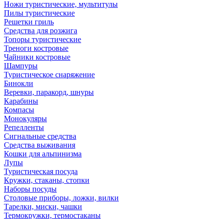
Ножи туристические, мультитулы
Пилы туристические
Решетки гриль
Средства для розжига
Топоры туристические
Треноги костровые
Чайники костровые
Шампуры
Туристическое снаряжение
Бинокли
Веревки, паракорд, шнуры
Карабины
Компасы
Монокуляры
Репелленты
Сигнальные средства
Средства выживания
Кошки для альпинизма
Лупы
Туристическая посуда
Кружки, стаканы, стопки
Наборы посуды
Столовые приборы, ложки, вилки
Тарелки, миски, чашки
Термокружки, термостаканы