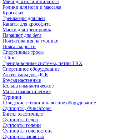
Мячи для йоги и пилатеса
Ролики для йоги и массажа
Кроссфит
Тренажеры для шеи
Канаты для кроссфита
Маски для тренировок
Парашют для бега
Подтягивания на турнике
Пояса скорости
Спортивные тросы
Тейпы
Тренировочные системы, петли TRX
Спортивное оборудование
Аксессуары для ДСК
Брусья настенные
Кольца гимнастические
Маты гимнастические
Турники
Шведские стенки и навесное оборудование
Суппорты, Фиксаторы
Бинты эластичные
Суппорты бедра
Суппорты голени
Суппорты голеностопа
Суппорты запястья