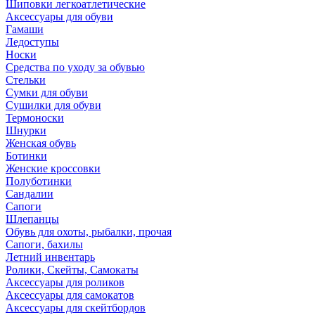
Шиповки легкоатлетические
Аксессуары для обуви
Гамаши
Ледоступы
Носки
Средства по уходу за обувью
Стельки
Сумки для обуви
Сушилки для обуви
Термоноски
Шнурки
Женская обувь
Ботинки
Женские кроссовки
Полуботинки
Сандалии
Сапоги
Шлепанцы
Обувь для охоты, рыбалки, прочая
Сапоги, бахилы
Летний инвентарь
Ролики, Скейты, Самокаты
Аксессуары для роликов
Аксессуары для самокатов
Аксессуары для скейтбордов