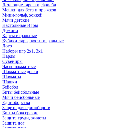
Летающие тарелки, фрисби
Мешки для бега и прыжков
Мини-гольф, хоккей
Мячи детские
Настольные Игры
Домино
Карты игральные
Кубики, зары, кости игральные
Лото
Наборы игр 2х1, 3х1
Нарды
Сувениры
Часы шахматные
Шахматные доски
Шахматы
Шашки
Бейсбол
Биты бейсбольные
Мячи бейсбольные
Единоборства
Защита для единоборств
Бинты боксерские
Защита груди, жилеты
Защита ног