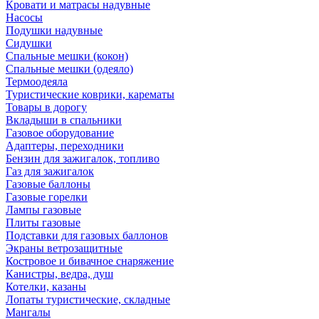
Кровати и матрасы надувные
Насосы
Подушки надувные
Сидушки
Спальные мешки (кокон)
Спальные мешки (одеяло)
Термоодеяла
Туристические коврики, карематы
Товары в дорогу
Вкладыши в спальники
Газовое оборудование
Адаптеры, переходники
Бензин для зажигалок, топливо
Газ для зажигалок
Газовые баллоны
Газовые горелки
Лампы газовые
Плиты газовые
Подставки для газовых баллонов
Экраны ветрозащитные
Костровое и бивачное снаряжение
Канистры, ведра, душ
Котелки, казаны
Лопаты туристические, складные
Мангалы