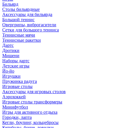
Бильярд
Столы бильярдные
Аксессуары для бильярда
Большой теннис
Овергрипы, виброгасители
Сетки для большого тенниса
Теннисные мячи
Теннисные ракетки
Дартс
Дротики
Мишени
Наборы дартс
Детские игры
Йо-йо
Игрушки
Пружинка радуга
Игровые столы
Аксессуары для игровых столов
Аэрохоккей
Игровые столы трансформеры
Минифутбол
Игры для активного отдыха
Городки, лапта
Кегли, боулинг, кольцебросы
Кетчболы, бочче, ловилки