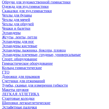
Обручи для художественной гимнастики
Одежда для худ.гимнастики
Скакалки для худ.гимнастики
Чехлы для булавы
Чехлы для мячей
Чехлы для обручей
Чешки и балетки
Эспандеры
Жгуты, ленты, петли
Эспандеры для ног
Эспандеры кистевые
Эспандеры лыжника, боксера, пловца
Эспандеры плечевые, грудные, универсальные
Спорт. оборудование
Гимнастическое оборудование
Кольца гимнастические
ГТО
Дорожки для прыжков
Счетчики для отжиманий
Тумбы, скамьи для измерения гибкости
Макеты оружия
ЛЕГКАЯ АТЛЕТИКА
Стартовые колодки
Шиповки легкоатлетические
Эстафетные палочки