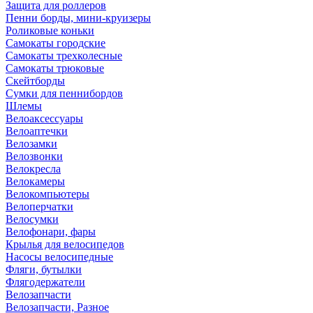
Защита для роллеров
Пенни борды, мини-круизеры
Роликовые коньки
Самокаты городские
Самокаты трехколесные
Самокаты трюковые
Скейтборды
Сумки для пеннибордов
Шлемы
Велоаксессуары
Велоаптечки
Велозамки
Велозвонки
Велокресла
Велокамеры
Велокомпьютеры
Велоперчатки
Велосумки
Велофонари, фары
Крылья для велосипедов
Насосы велосипедные
Фляги, бутылки
Флягодержатели
Велозапчасти
Велозапчасти, Разное