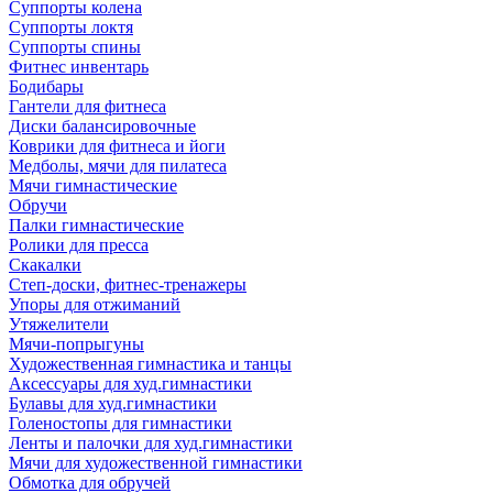
Суппорты колена
Суппорты локтя
Суппорты спины
Фитнес инвентарь
Бодибары
Гантели для фитнеса
Диски балансировочные
Коврики для фитнеса и йоги
Медболы, мячи для пилатеса
Мячи гимнастические
Обручи
Палки гимнастические
Ролики для пресса
Скакалки
Степ-доски, фитнес-тренажеры
Упоры для отжиманий
Утяжелители
Мячи-попрыгуны
Художественная гимнастика и танцы
Аксессуары для худ.гимнастики
Булавы для худ.гимнастики
Голеностопы для гимнастики
Ленты и палочки для худ.гимнастики
Мячи для художественной гимнастики
Обмотка для обручей