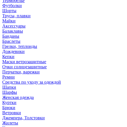
Термобелье
Футболки
Шорты
Трусы, плавки
Майки
Аксессуары
Балаклавы
Банданы
Браслеты
Грелки, теплоиды
Дождевики
Кепки
Маски ветрозащитные
Очки солнцезащитные
Перчатки, варежки
Ремни
Средства по уходу за одеждой
Шапки
Шарфы
Женская одежда
Куртки
Брюки
Ветровки
Джемпера, Толстовки
Жилеты