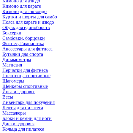
Кимоно для дзюдо
Кимоно для карате
Кимоно для тэквондо
Куртки и шорты для самбо
Пояса для карате и дзюдо
Обувь для единоборств
Боксерки
Самбовки, борцовки
Фитнес, Гимнастика
Аксессуары для фитнеса
Бутылки для спорта
Динамометры
Магнезия
Перчатки для фитнеса
Полотенца спортивные
Шагомеры
Шейкеры спортивные
Йога и здоровье
Весы
Инвентарь для похудения
Ленты для пилатеса
Массажеры
Блоки и ремни для йоги
Диски здоровья
Кольца для пилатеса