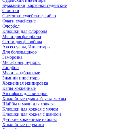
Судейский инвентарь
Бумажники, карточки судейские
Свистки
Счетчики судейские, табло
Флаги судейские
Флорбол
Клюшки для флорбола
Мячи для флорбола
Сетки для флорбола
Аксессуары, Инвентарь
Для болельщиков
Заморозка
Мегафоны, рупоры
Гандбол
Мячи гандбольные
Зимний инвентарь
Хоккейная экипировка
Капы хоккейные
Антифоги для визоров
Хоккейные сумки, баулы, чехлы
Шайбы и мячи для хоккея
Клюшки для хоккея с мячом
Клюшки для хоккея с шайбой
Детские хоккейные наборы
Хоккейные перчатки