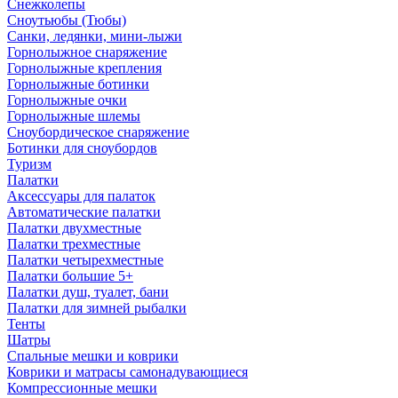
Снежколепы
Сноутьюбы (Тюбы)
Санки, ледянки, мини-лыжи
Горнолыжное снаряжение
Горнолыжные крепления
Горнолыжные ботинки
Горнолыжные очки
Горнолыжные шлемы
Сноубордическое снаряжение
Ботинки для сноубордов
Туризм
Палатки
Аксессуары для палаток
Автоматические палатки
Палатки двухместные
Палатки трехместные
Палатки четырехместные
Палатки большие 5+
Палатки душ, туалет, бани
Палатки для зимней рыбалки
Тенты
Шатры
Спальные мешки и коврики
Коврики и матрасы самонадувающиеся
Компрессионные мешки