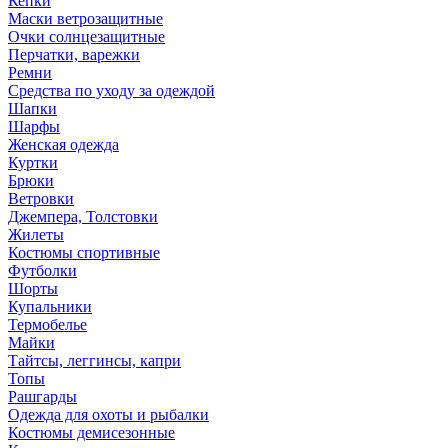
Кепки
Маски ветрозащитные
Очки солнцезащитные
Перчатки, варежки
Ремни
Средства по уходу за одеждой
Шапки
Шарфы
Женская одежда
Куртки
Брюки
Ветровки
Джемпера, Толстовки
Жилеты
Костюмы спортивные
Футболки
Шорты
Купальники
Термобелье
Майки
Тайтсы, леггинсы, капри
Топы
Рашгарды
Одежда для охоты и рыбалки
Костюмы демисезонные