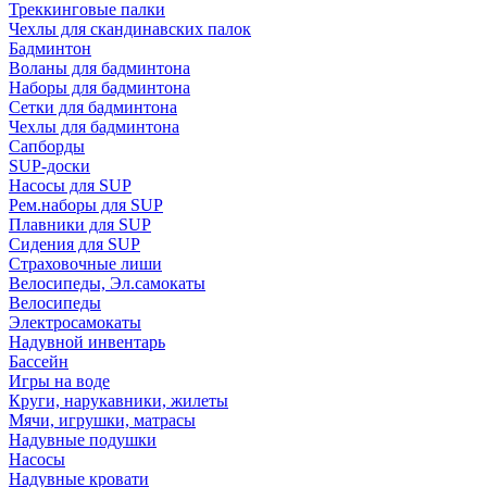
Треккинговые палки
Чехлы для скандинавских палок
Бадминтон
Воланы для бадминтона
Наборы для бадминтона
Сетки для бадминтона
Чехлы для бадминтона
Сапборды
SUP-доски
Насосы для SUP
Рем.наборы для SUP
Плавники для SUP
Сидения для SUP
Страховочные лиши
Велосипеды, Эл.самокаты
Велосипеды
Электросамокаты
Надувной инвентарь
Бассейн
Игры на воде
Круги, нарукавники, жилеты
Мячи, игрушки, матрасы
Надувные подушки
Насосы
Надувные кровати