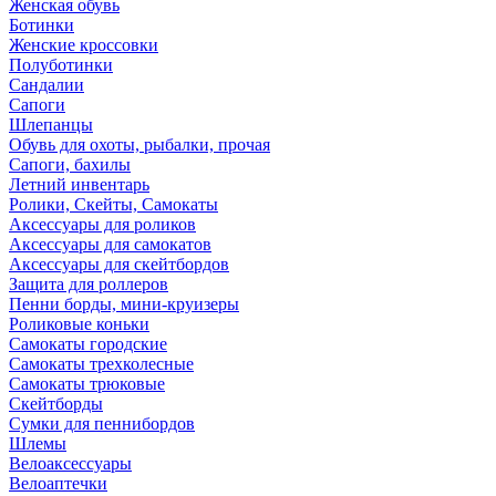
Женская обувь
Ботинки
Женские кроссовки
Полуботинки
Сандалии
Сапоги
Шлепанцы
Обувь для охоты, рыбалки, прочая
Сапоги, бахилы
Летний инвентарь
Ролики, Скейты, Самокаты
Аксессуары для роликов
Аксессуары для самокатов
Аксессуары для скейтбордов
Защита для роллеров
Пенни борды, мини-круизеры
Роликовые коньки
Самокаты городские
Самокаты трехколесные
Самокаты трюковые
Скейтборды
Сумки для пеннибордов
Шлемы
Велоаксессуары
Велоаптечки