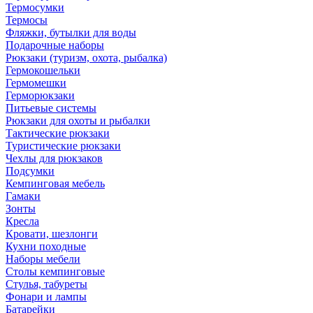
Термосумки
Термосы
Фляжки, бутылки для воды
Подарочные наборы
Рюкзаки (туризм, охота, рыбалка)
Гермокошельки
Гермомешки
Герморюкзаки
Питьевые системы
Рюкзаки для охоты и рыбалки
Тактические рюкзаки
Туристические рюкзаки
Чехлы для рюкзаков
Подсумки
Кемпинговая мебель
Гамаки
Зонты
Кресла
Кровати, шезлонги
Кухни походные
Наборы мебели
Столы кемпинговые
Стулья, табуреты
Фонари и лампы
Батарейки