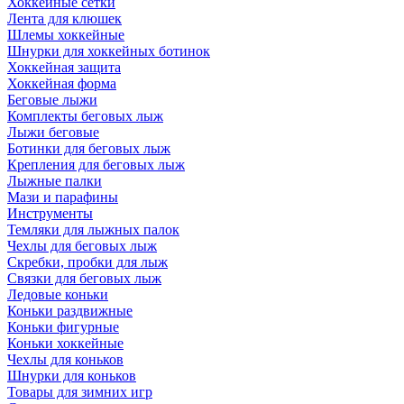
Хоккейные сетки
Лента для клюшек
Шлемы хоккейные
Шнурки для хоккейных ботинок
Хоккейная защита
Хоккейная форма
Беговые лыжи
Комплекты беговых лыж
Лыжи беговые
Ботинки для беговых лыж
Крепления для беговых лыж
Лыжные палки
Мази и парафины
Инструменты
Темляки для лыжных палок
Чехлы для беговых лыж
Скребки, пробки для лыж
Связки для беговых лыж
Ледовые коньки
Коньки раздвижные
Коньки фигурные
Коньки хоккейные
Чехлы для коньков
Шнурки для коньков
Товары для зимних игр