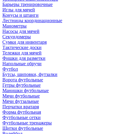
Барьеры тренировочные
Иглы для мячей
Конусы и штанги
Лестницы координационные
Манометры
Насосы для мячей
Секундомеры
Сумки для инвентаря
Тактические доски
Тележки для мячей
Фишки для разметки
Напольные обручи
Футбол
Бутсы, шиповки, футзалки
Ворота футбольные
Гетры футбольные
Манишки футбольные
Мячи футбольные
Мячи футзальные
Перчатки вратаря
Форма футбольная
Футбольные сетки
Футбольные тренажеры
Щитки футбольные
Волейбол