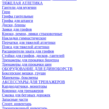
ТЯЖЕЛАЯ АТЛЕТИКА
Гантели для мужчин
Гири
Грифы гантельные
Грифы для штанги
Диски, блины
Замки для грифов
Крюки, ремни, лямки страховочные
Накладки гимнастические
Перчатки для тяжелой атлетики
Пояса для тяжелой атлетики
Расширители хвата для грифов
Стойки для грифов, дисков, гантелей
Тренажеры для прокачки бицепца
Тренажеры для прокачки шеи
ОБОРУДОВАНИЕ ДЛЯ ЕДИНОБОРСТВ
Боксерские мешки, груши
Манекены, боксмены
АКСЕССУАРЫ ДЛЯ ТРЕНАЖЕРОВ
Кардиодатчики, мониторы
Коврики для тренажеров
Смазка для беговых дорожек
Запасные части
Спорт. инвентарь
Тренировочный инвентарь