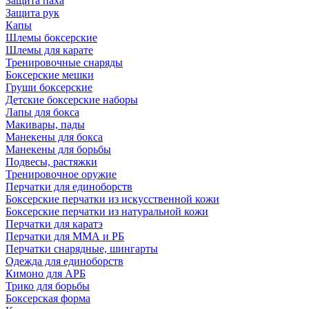
Защита паха
Защита рук
Капы
Шлемы боксерские
Шлемы для карате
Тренировочные снаряды
Боксерские мешки
Груши боксерские
Детские боксерские наборы
Лапы для бокса
Макивары, пады
Манекены для бокса
Манекены для борьбы
Подвесы, растяжки
Тренировочное оружие
Перчатки для единоборств
Боксерские перчатки из искусственной кожи
Боксерские перчатки из натуральной кожи
Перчатки для каратэ
Перчатки для ММА и РБ
Перчатки снарядные, шингарты
Одежда для единоборств
Кимоно для АРБ
Трико для борьбы
Боксерская форма