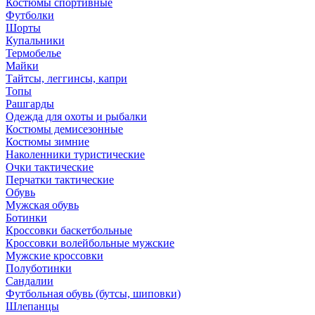
Костюмы спортивные
Футболки
Шорты
Купальники
Термобелье
Майки
Тайтсы, леггинсы, капри
Топы
Рашгарды
Одежда для охоты и рыбалки
Костюмы демисезонные
Костюмы зимние
Наколенники туристические
Очки тактические
Перчатки тактические
Обувь
Мужская обувь
Ботинки
Кроссовки баскетбольные
Кроссовки волейбольные мужские
Мужские кроссовки
Полуботинки
Сандалии
Футбольная обувь (бутсы, шиповки)
Шлепанцы