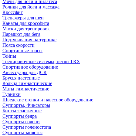
Мячи для йоги и пилатеса
Ролики для йоги и массажа
Кроссфит
Тренажеры для шеи
Канаты для кроссфита
Маски для тренировок
Парашют для бега
Подтягивания на турнике
Пояса скорости
Спортивные тросы
Тейпы
Тренировочные системы, петли TRX
Спортивное оборудование
Аксессуары для ДСК
Брусья настенные
Кольца гимнастические
Маты гимнастические
Турники
Шведские стенки и навесное оборудование
Суппорты, Фиксаторы
Бинты эластичные
Суппорты бедра
Суппорты голени
Суппорты голеностопа
Суппорты запястья