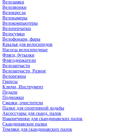
Велозамки
Велозвонки
Велокресла
Велокамеры
Велокомпьютеры
Велоперчатки
Велосумки
Велофонари, фары
Крылья для велосипедов
Насосы велосипедные
Фляги, бутылки
Флягодержатели
Велозапчасти
Велозапчасти, Разное
Велорезина
Грипсы
Ключи, Инструмент
Педали
Подножки
Смазки, очистители
Палки для спортивной ходьбы
Аксессуары для сканд. палок
Наконечники для скандинавских палок
Скандинавские палки
Темляки для скандинавских палок