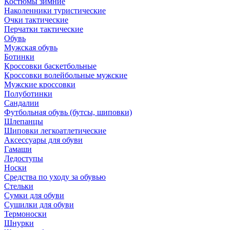
Костюмы зимние
Наколенники туристические
Очки тактические
Перчатки тактические
Обувь
Мужская обувь
Ботинки
Кроссовки баскетбольные
Кроссовки волейбольные мужские
Мужские кроссовки
Полуботинки
Сандалии
Футбольная обувь (бутсы, шиповки)
Шлепанцы
Шиповки легкоатлетические
Аксессуары для обуви
Гамаши
Ледоступы
Носки
Средства по уходу за обувью
Стельки
Сумки для обуви
Сушилки для обуви
Термоноски
Шнурки