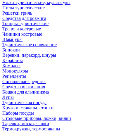
Ножи туристические, мультитулы
Пилы туристические
Решетки гриль
Средства для розжига
Топоры туристические
Треноги костровые
Чайники костровые
Шампуры
Туристическое снаряжение
Бинокли
Веревки, паракорд, шнуры
Карабины
Компасы
Монокуляры
Репелленты
Сигнальные средства
Средства выживания
Кошки для альпинизма
Лупы
Туристическая посуда
Кружки, стаканы, стопки
Наборы посуды
Столовые приборы, ложки, вилки
Тарелки, миски, чашки
Термокружки, термостаканы