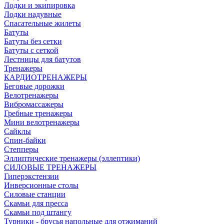
Лодки и экипировка
Лодки надувные
Спасательные жилеты
Батуты
Батуты без сетки
Батуты с сеткой
Лестницы для батутов
Тренажеры
КАРДИОТРЕНАЖЕРЫ
Беговые дорожки
Велотренажеры
Вибромассажеры
Гребные тренажеры
Мини велотренажеры
Сайклы
Спин-байки
Степперы
Эллиптические тренажеры (эллептики)
СИЛОВЫЕ ТРЕНАЖЕРЫ
Гиперэкстензии
Инверсионные столы
Силовые станции
Скамьи для пресса
Скамьи под штангу
Турники - брусья напольные для отжиманий