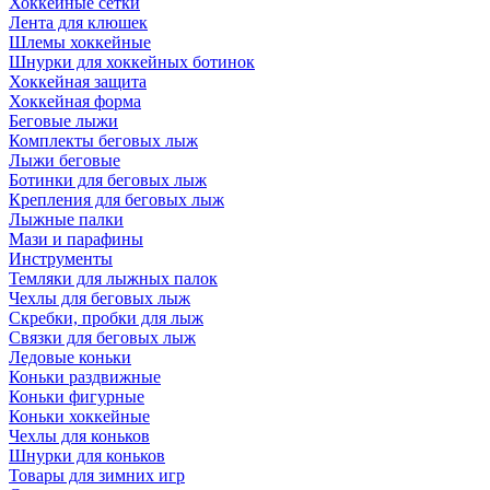
Хоккейные сетки
Лента для клюшек
Шлемы хоккейные
Шнурки для хоккейных ботинок
Хоккейная защита
Хоккейная форма
Беговые лыжи
Комплекты беговых лыж
Лыжи беговые
Ботинки для беговых лыж
Крепления для беговых лыж
Лыжные палки
Мази и парафины
Инструменты
Темляки для лыжных палок
Чехлы для беговых лыж
Скребки, пробки для лыж
Связки для беговых лыж
Ледовые коньки
Коньки раздвижные
Коньки фигурные
Коньки хоккейные
Чехлы для коньков
Шнурки для коньков
Товары для зимних игр