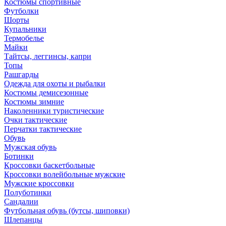
Костюмы спортивные
Футболки
Шорты
Купальники
Термобелье
Майки
Тайтсы, леггинсы, капри
Топы
Рашгарды
Одежда для охоты и рыбалки
Костюмы демисезонные
Костюмы зимние
Наколенники туристические
Очки тактические
Перчатки тактические
Обувь
Мужская обувь
Ботинки
Кроссовки баскетбольные
Кроссовки волейбольные мужские
Мужские кроссовки
Полуботинки
Сандалии
Футбольная обувь (бутсы, шиповки)
Шлепанцы