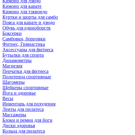
Кимоно для дзюдо
Кимоно для карате
Кимоно для тэквондо
Куртки и шорты для самбо
Пояса для карате и дзюдо
Обувь для единоборств
Боксерки
Самбовки, борцовки
Фитнес, Гимнастика
Аксессуары для фитнеса
Бутылки для спорта
Динамометры
Магнезия
Перчатки для фитнеса
Полотенца спортивные
Шагомеры
Шейкеры спортивные
Йога и здоровье
Весы
Инвентарь для похудения
Ленты для пилатеса
Массажеры
Блоки и ремни для йоги
Диски здоровья
Кольца для пилатеса