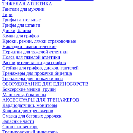
ТЯЖЕЛАЯ АТЛЕТИКА
Гантели для мужчин
Гири
Грифы гантельные
Грифы для штанги
Диски, блины
Замки для грифов
Крюки, ремни, лямки страховочные
Накладки гимнастические
Перчатки для тяжелой атлетики
Пояса для тяжелой атлетики
Расширители хвата для грифов
Стойки для грифов, дисков, гантелей
Тренажеры для прокачки бицепца
Тренажеры для прокачки шеи
ОБОРУДОВАНИЕ ДЛЯ ЕДИНОБОРСТВ
Боксерские мешки, груши
Манекены, боксмены
АКСЕССУАРЫ ДЛЯ ТРЕНАЖЕРОВ
Кардиодатчики, мониторы
Коврики для тренажеров
Смазка для беговых дорожек
Запасные части
Спорт. инвентарь
Тренировочный инвентарь