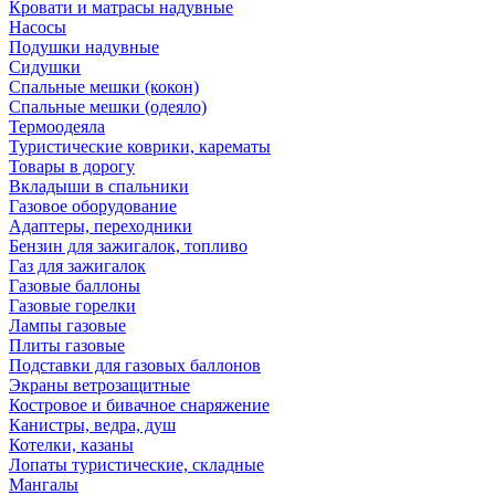
Кровати и матрасы надувные
Насосы
Подушки надувные
Сидушки
Спальные мешки (кокон)
Спальные мешки (одеяло)
Термоодеяла
Туристические коврики, карематы
Товары в дорогу
Вкладыши в спальники
Газовое оборудование
Адаптеры, переходники
Бензин для зажигалок, топливо
Газ для зажигалок
Газовые баллоны
Газовые горелки
Лампы газовые
Плиты газовые
Подставки для газовых баллонов
Экраны ветрозащитные
Костровое и бивачное снаряжение
Канистры, ведра, душ
Котелки, казаны
Лопаты туристические, складные
Мангалы