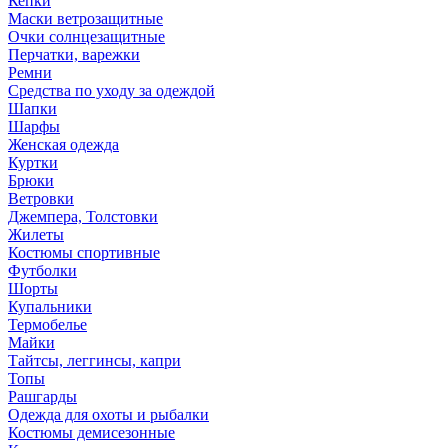
Кепки
Маски ветрозащитные
Очки солнцезащитные
Перчатки, варежки
Ремни
Средства по уходу за одеждой
Шапки
Шарфы
Женская одежда
Куртки
Брюки
Ветровки
Джемпера, Толстовки
Жилеты
Костюмы спортивные
Футболки
Шорты
Купальники
Термобелье
Майки
Тайтсы, леггинсы, капри
Топы
Рашгарды
Одежда для охоты и рыбалки
Костюмы демисезонные