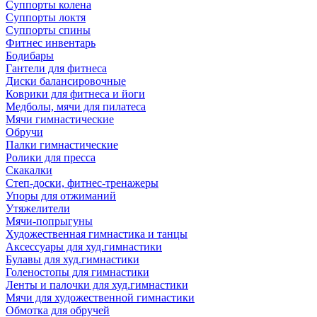
Суппорты колена
Суппорты локтя
Суппорты спины
Фитнес инвентарь
Бодибары
Гантели для фитнеса
Диски балансировочные
Коврики для фитнеса и йоги
Медболы, мячи для пилатеса
Мячи гимнастические
Обручи
Палки гимнастические
Ролики для пресса
Скакалки
Степ-доски, фитнес-тренажеры
Упоры для отжиманий
Утяжелители
Мячи-попрыгуны
Художественная гимнастика и танцы
Аксессуары для худ.гимнастики
Булавы для худ.гимнастики
Голеностопы для гимнастики
Ленты и палочки для худ.гимнастики
Мячи для художественной гимнастики
Обмотка для обручей