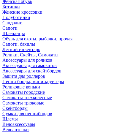
Женская обувь
Ботинки
Женские кроссовки
Полуботинки
Сандалии
Сапоги
Шлепанцы
Обувь для охоты, рыбалки, прочая
Сапоги, бахилы
Летний инвентарь
Ролики, Скейты, Самокаты
Аксессуары для роликов
Аксессуары для самокатов
Аксессуары для скейтбордов
Защита для роллеров
Пенни борды, мини-круизеры
Роликовые коньки
Самокаты городские
Самокаты трехколесные
Самокаты трюковые
Скейтборды
Сумки для пеннибордов
Шлемы
Велоаксессуары
Велоаптечки