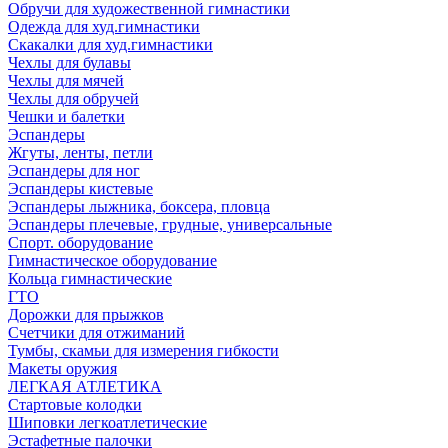
Обручи для художественной гимнастики
Одежда для худ.гимнастики
Скакалки для худ.гимнастики
Чехлы для булавы
Чехлы для мячей
Чехлы для обручей
Чешки и балетки
Эспандеры
Жгуты, ленты, петли
Эспандеры для ног
Эспандеры кистевые
Эспандеры лыжника, боксера, пловца
Эспандеры плечевые, грудные, универсальные
Спорт. оборудование
Гимнастическое оборудование
Кольца гимнастические
ГТО
Дорожки для прыжков
Счетчики для отжиманий
Тумбы, скамьи для измерения гибкости
Макеты оружия
ЛЕГКАЯ АТЛЕТИКА
Стартовые колодки
Шиповки легкоатлетические
Эстафетные палочки