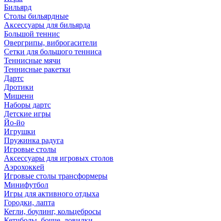
Бильярд
Столы бильярдные
Аксессуары для бильярда
Большой теннис
Овергрипы, виброгасители
Сетки для большого тенниса
Теннисные мячи
Теннисные ракетки
Дартс
Дротики
Мишени
Наборы дартс
Детские игры
Йо-йо
Игрушки
Пружинка радуга
Игровые столы
Аксессуары для игровых столов
Аэрохоккей
Игровые столы трансформеры
Минифутбол
Игры для активного отдыха
Городки, лапта
Кегли, боулинг, кольцебросы
Кетчболы, бочче, ловилки