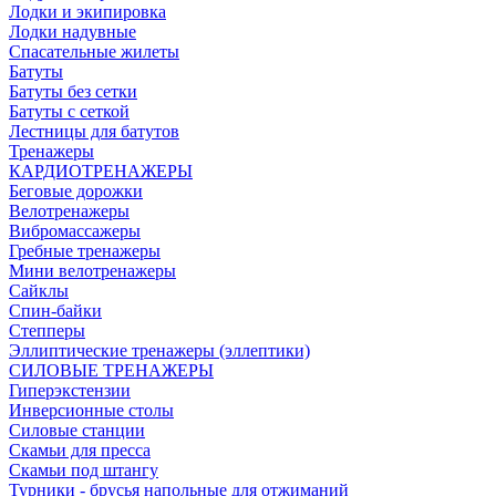
Лодки и экипировка
Лодки надувные
Спасательные жилеты
Батуты
Батуты без сетки
Батуты с сеткой
Лестницы для батутов
Тренажеры
КАРДИОТРЕНАЖЕРЫ
Беговые дорожки
Велотренажеры
Вибромассажеры
Гребные тренажеры
Мини велотренажеры
Сайклы
Спин-байки
Степперы
Эллиптические тренажеры (эллептики)
СИЛОВЫЕ ТРЕНАЖЕРЫ
Гиперэкстензии
Инверсионные столы
Силовые станции
Скамьи для пресса
Скамьи под штангу
Турники - брусья напольные для отжиманий