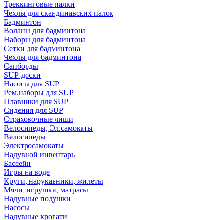
Треккинговые палки
Чехлы для скандинавских палок
Бадминтон
Воланы для бадминтона
Наборы для бадминтона
Сетки для бадминтона
Чехлы для бадминтона
Сапборды
SUP-доски
Насосы для SUP
Рем.наборы для SUP
Плавники для SUP
Сидения для SUP
Страховочные лиши
Велосипеды, Эл.самокаты
Велосипеды
Электросамокаты
Надувной инвентарь
Бассейн
Игры на воде
Круги, нарукавники, жилеты
Мячи, игрушки, матрасы
Надувные подушки
Насосы
Надувные кровати