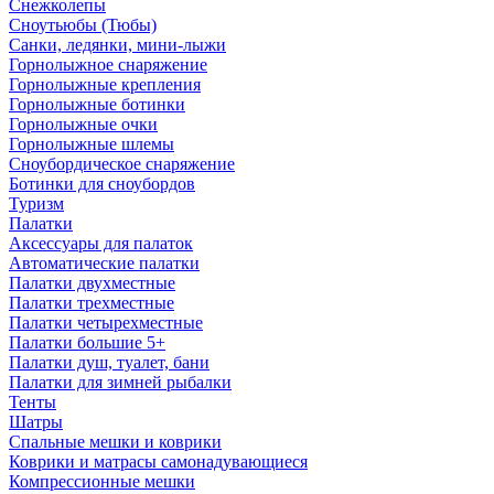
Снежколепы
Сноутьюбы (Тюбы)
Санки, ледянки, мини-лыжи
Горнолыжное снаряжение
Горнолыжные крепления
Горнолыжные ботинки
Горнолыжные очки
Горнолыжные шлемы
Сноубордическое снаряжение
Ботинки для сноубордов
Туризм
Палатки
Аксессуары для палаток
Автоматические палатки
Палатки двухместные
Палатки трехместные
Палатки четырехместные
Палатки большие 5+
Палатки душ, туалет, бани
Палатки для зимней рыбалки
Тенты
Шатры
Спальные мешки и коврики
Коврики и матрасы самонадувающиеся
Компрессионные мешки