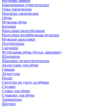
Костюмы зимние
Наколенники туристические
Очки тактические
Перчатки тактические
Обувь
Мужская обувь
Ботинки
Кроссовки баскетбольные
Кроссовки волейбольные мужские
Мужские кроссовки
Полуботинки
Сандалии
Футбольная обувь (бутсы, шиповки)
Шлепанцы
Шиповки легкоатлетические
Аксессуары для обуви
Гамаши
Ледоступы
Носки
Средства по уходу за обувью
Стельки
Сумки для обуви
Сушилки для обуви
Термоноски
Шнурки