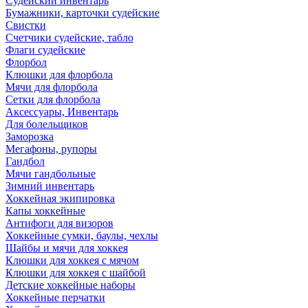
Судейский инвентарь
Бумажники, карточки судейские
Свистки
Счетчики судейские, табло
Флаги судейские
Флорбол
Клюшки для флорбола
Мячи для флорбола
Сетки для флорбола
Аксессуары, Инвентарь
Для болельщиков
Заморозка
Мегафоны, рупоры
Гандбол
Мячи гандбольные
Зимний инвентарь
Хоккейная экипировка
Капы хоккейные
Антифоги для визоров
Хоккейные сумки, баулы, чехлы
Шайбы и мячи для хоккея
Клюшки для хоккея с мячом
Клюшки для хоккея с шайбой
Детские хоккейные наборы
Хоккейные перчатки