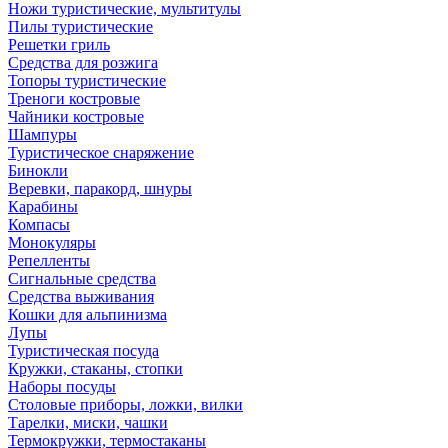
Ножи туристические, мультитулы
Пилы туристические
Решетки гриль
Средства для розжига
Топоры туристические
Треноги костровые
Чайники костровые
Шампуры
Туристическое снаряжение
Бинокли
Веревки, паракорд, шнуры
Карабины
Компасы
Монокуляры
Репелленты
Сигнальные средства
Средства выживания
Кошки для альпинизма
Лупы
Туристическая посуда
Кружки, стаканы, стопки
Наборы посуды
Столовые приборы, ложки, вилки
Тарелки, миски, чашки
Термокружки, термостаканы