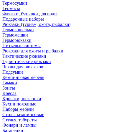
Термосумки
Термосы
Фляжки, бутылки для воды
Подарочные наборы
Рюкзаки (туризм, охота, рыбалка)
Гермокошельки
Гермомешки
Герморюкзаки
Питьевые системы
Рюкзаки для охоты и рыбалки
Тактические рюкзаки
Туристические рюкзаки
Чехлы для рюкзаков
Подсумки
Кемпинговая мебель
Гамаки
Зонты
Кресла
Кровати, шезлонги
Кухни походные
Наборы мебели
Столы кемпинговые
Стулья, табуреты
Фонари и лампы
Батарейки