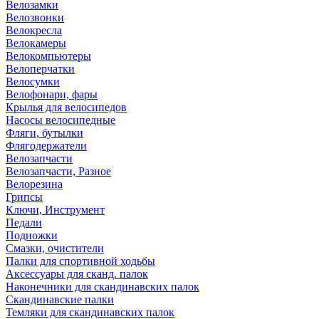
Велозамки
Велозвонки
Велокресла
Велокамеры
Велокомпьютеры
Велоперчатки
Велосумки
Велофонари, фары
Крылья для велосипедов
Насосы велосипедные
Фляги, бутылки
Флягодержатели
Велозапчасти
Велозапчасти, Разное
Велорезина
Грипсы
Ключи, Инструмент
Педали
Подножки
Смазки, очистители
Палки для спортивной ходьбы
Аксессуары для сканд. палок
Наконечники для скандинавских палок
Скандинавские палки
Темляки для скандинавских палок