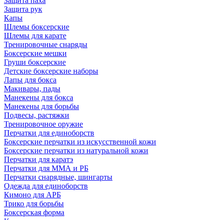
Защита паха
Защита рук
Капы
Шлемы боксерские
Шлемы для карате
Тренировочные снаряды
Боксерские мешки
Груши боксерские
Детские боксерские наборы
Лапы для бокса
Макивары, пады
Манекены для бокса
Манекены для борьбы
Подвесы, растяжки
Тренировочное оружие
Перчатки для единоборств
Боксерские перчатки из искусственной кожи
Боксерские перчатки из натуральной кожи
Перчатки для каратэ
Перчатки для ММА и РБ
Перчатки снарядные, шингарты
Одежда для единоборств
Кимоно для АРБ
Трико для борьбы
Боксерская форма