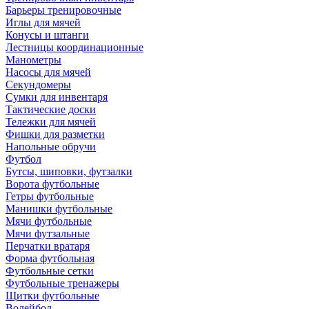
Барьеры тренировочные
Иглы для мячей
Конусы и штанги
Лестницы координационные
Манометры
Насосы для мячей
Секундомеры
Сумки для инвентаря
Тактические доски
Тележки для мячей
Фишки для разметки
Напольные обручи
Футбол
Бутсы, шиповки, футзалки
Ворота футбольные
Гетры футбольные
Манишки футбольные
Мячи футбольные
Мячи футзальные
Перчатки вратаря
Форма футбольная
Футбольные сетки
Футбольные тренажеры
Щитки футбольные
Волейбол