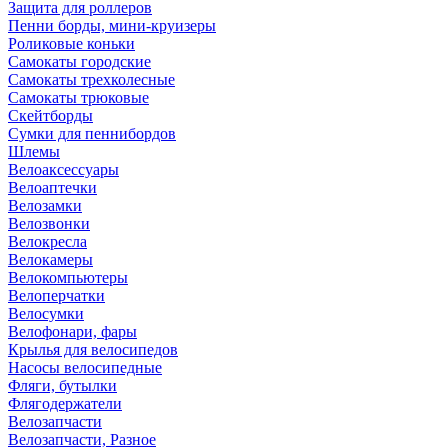
Защита для роллеров
Пенни борды, мини-круизеры
Роликовые коньки
Самокаты городские
Самокаты трехколесные
Самокаты трюковые
Скейтборды
Сумки для пеннибордов
Шлемы
Велоаксессуары
Велоаптечки
Велозамки
Велозвонки
Велокресла
Велокамеры
Велокомпьютеры
Велоперчатки
Велосумки
Велофонари, фары
Крылья для велосипедов
Насосы велосипедные
Фляги, бутылки
Флягодержатели
Велозапчасти
Велозапчасти, Разное