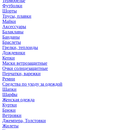
Термобелье
Футболки
Шорты
Трусы, плавки
Майки
Аксессуары
Балаклавы
Банданы
Браслеты
Грелки, теплоиды
Дождевики
Кепки
Маски ветрозащитные
Очки солнцезащитные
Перчатки, варежки
Ремни
Средства по уходу за одеждой
Шапки
Шарфы
Женская одежда
Куртки
Брюки
Ветровки
Джемпера, Толстовки
Жилеты