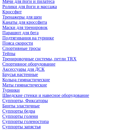
Мячи для йоги и пилатеса
Ролики для йоги и массажа
Кроссфит
Тренажеры для шеи
Канаты для кроссфита
Маски для тренировок
Парашют для бега
Подтягивания на турнике
Пояса скорости
Спортивные тросы
Тейпы
Тренировочные системы, петли TRX
Спортивное оборудование
Аксессуары для ДСК
Брусья настенные
Кольца гимнастические
Маты гимнастические
Турники
Шведские стенки и навесное оборудование
Суппорты, Фиксаторы
Бинты эластичные
Суппорты бедра
Суппорты голени
Суппорты голеностопа
Суппорты запястья