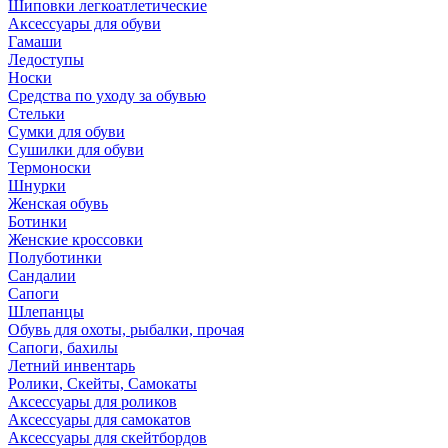
Шиповки легкоатлетические
Аксессуары для обуви
Гамаши
Ледоступы
Носки
Средства по уходу за обувью
Стельки
Сумки для обуви
Сушилки для обуви
Термоноски
Шнурки
Женская обувь
Ботинки
Женские кроссовки
Полуботинки
Сандалии
Сапоги
Шлепанцы
Обувь для охоты, рыбалки, прочая
Сапоги, бахилы
Летний инвентарь
Ролики, Скейты, Самокаты
Аксессуары для роликов
Аксессуары для самокатов
Аксессуары для скейтбордов