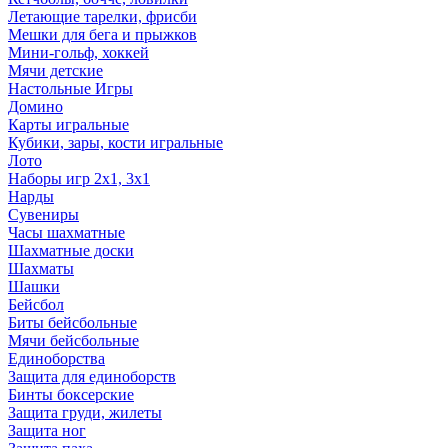
Летающие тарелки, фрисби
Мешки для бега и прыжков
Мини-гольф, хоккей
Мячи детские
Настольные Игры
Домино
Карты игральные
Кубики, зары, кости игральные
Лото
Наборы игр 2х1, 3х1
Нарды
Сувениры
Часы шахматные
Шахматные доски
Шахматы
Шашки
Бейсбол
Биты бейсбольные
Мячи бейсбольные
Единоборства
Защита для единоборств
Бинты боксерские
Защита груди, жилеты
Защита ног