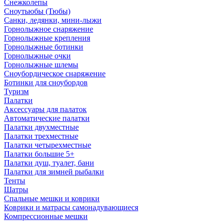
Снежколепы
Сноутьюбы (Тюбы)
Санки, ледянки, мини-лыжи
Горнолыжное снаряжение
Горнолыжные крепления
Горнолыжные ботинки
Горнолыжные очки
Горнолыжные шлемы
Сноубордическое снаряжение
Ботинки для сноубордов
Туризм
Палатки
Аксессуары для палаток
Автоматические палатки
Палатки двухместные
Палатки трехместные
Палатки четырехместные
Палатки большие 5+
Палатки душ, туалет, бани
Палатки для зимней рыбалки
Тенты
Шатры
Спальные мешки и коврики
Коврики и матрасы самонадувающиеся
Компрессионные мешки