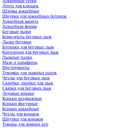
Хоккейные сетки
Лента для клюшек
Шлемы хоккейные
Шнурки для хоккейных ботинок
Хоккейная защита
Хоккейная форма
Беговые лыжи
Комплекты беговых лыж
Лыжи беговые
Ботинки для беговых лыж
Крепления для беговых лыж
Лыжные палки
Мази и парафины
Инструменты
Темляки для лыжных палок
Чехлы для беговых лыж
Скребки, пробки для лыж
Связки для беговых лыж
Ледовые коньки
Коньки раздвижные
Коньки фигурные
Коньки хоккейные
Чехлы для коньков
Шнурки для коньков
Товары для зимних игр