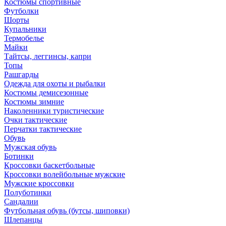
Костюмы спортивные
Футболки
Шорты
Купальники
Термобелье
Майки
Тайтсы, леггинсы, капри
Топы
Рашгарды
Одежда для охоты и рыбалки
Костюмы демисезонные
Костюмы зимние
Наколенники туристические
Очки тактические
Перчатки тактические
Обувь
Мужская обувь
Ботинки
Кроссовки баскетбольные
Кроссовки волейбольные мужские
Мужские кроссовки
Полуботинки
Сандалии
Футбольная обувь (бутсы, шиповки)
Шлепанцы