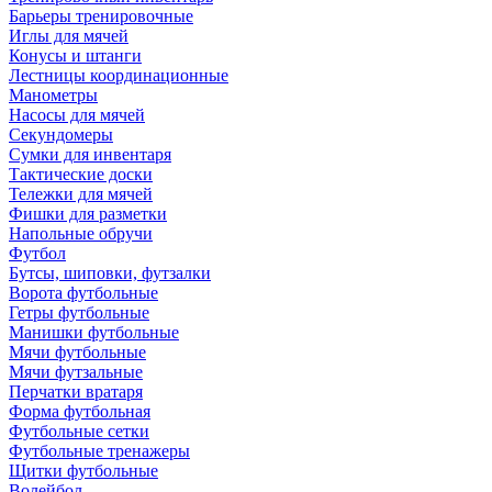
Барьеры тренировочные
Иглы для мячей
Конусы и штанги
Лестницы координационные
Манометры
Насосы для мячей
Секундомеры
Сумки для инвентаря
Тактические доски
Тележки для мячей
Фишки для разметки
Напольные обручи
Футбол
Бутсы, шиповки, футзалки
Ворота футбольные
Гетры футбольные
Манишки футбольные
Мячи футбольные
Мячи футзальные
Перчатки вратаря
Форма футбольная
Футбольные сетки
Футбольные тренажеры
Щитки футбольные
Волейбол