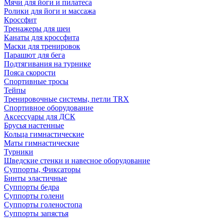
Мячи для йоги и пилатеса
Ролики для йоги и массажа
Кроссфит
Тренажеры для шеи
Канаты для кроссфита
Маски для тренировок
Парашют для бега
Подтягивания на турнике
Пояса скорости
Спортивные тросы
Тейпы
Тренировочные системы, петли TRX
Спортивное оборудование
Аксессуары для ДСК
Брусья настенные
Кольца гимнастические
Маты гимнастические
Турники
Шведские стенки и навесное оборудование
Суппорты, Фиксаторы
Бинты эластичные
Суппорты бедра
Суппорты голени
Суппорты голеностопа
Суппорты запястья