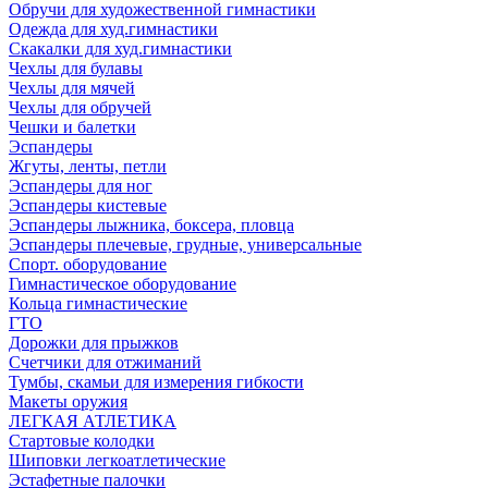
Обручи для художественной гимнастики
Одежда для худ.гимнастики
Скакалки для худ.гимнастики
Чехлы для булавы
Чехлы для мячей
Чехлы для обручей
Чешки и балетки
Эспандеры
Жгуты, ленты, петли
Эспандеры для ног
Эспандеры кистевые
Эспандеры лыжника, боксера, пловца
Эспандеры плечевые, грудные, универсальные
Спорт. оборудование
Гимнастическое оборудование
Кольца гимнастические
ГТО
Дорожки для прыжков
Счетчики для отжиманий
Тумбы, скамьи для измерения гибкости
Макеты оружия
ЛЕГКАЯ АТЛЕТИКА
Стартовые колодки
Шиповки легкоатлетические
Эстафетные палочки