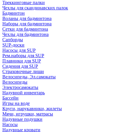
Треккинговые палки
Чехлы для скандинавских палок
Бадминтон
Воланы для бадминтона
Наборы для бадминтона
Сетки для бадминтона
Чехлы для бадминтона
Сапборды
SUP-доски
Насосы для SUP
Рем.наборы для SUP
Плавники для SUP
Сидения для SUP
Страховочные лиши
Велосипеды, Эл.самокаты
Велосипеды
Электросамокаты
Надувной инвентарь
Бассейн
Игры на воде
Круги, нарукавники, жилеты
Мячи, игрушки, матрасы
Надувные подушки
Насосы
Надувные кровати