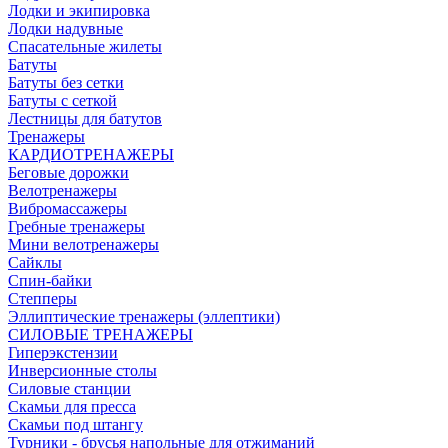
Лодки и экипировка
Лодки надувные
Спасательные жилеты
Батуты
Батуты без сетки
Батуты с сеткой
Лестницы для батутов
Тренажеры
КАРДИОТРЕНАЖЕРЫ
Беговые дорожки
Велотренажеры
Вибромассажеры
Гребные тренажеры
Мини велотренажеры
Сайклы
Спин-байки
Степперы
Эллиптические тренажеры (эллептики)
СИЛОВЫЕ ТРЕНАЖЕРЫ
Гиперэкстензии
Инверсионные столы
Силовые станции
Скамьи для пресса
Скамьи под штангу
Турники - брусья напольные для отжиманий