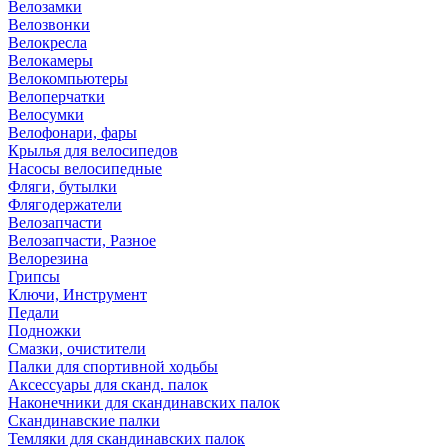
Велозамки
Велозвонки
Велокресла
Велокамеры
Велокомпьютеры
Велоперчатки
Велосумки
Велофонари, фары
Крылья для велосипедов
Насосы велосипедные
Фляги, бутылки
Флягодержатели
Велозапчасти
Велозапчасти, Разное
Велорезина
Грипсы
Ключи, Инструмент
Педали
Подножки
Смазки, очистители
Палки для спортивной ходьбы
Аксессуары для сканд. палок
Наконечники для скандинавских палок
Скандинавские палки
Темляки для скандинавских палок