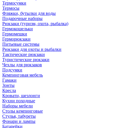
Термосумки
Термосы
Фляжки, бутылки для воды
Подарочные наборы
Рюкзаки (туризм, охота, рыбалка)
Гермокошельки
Гермомешки
Герморюкзаки
Питьевые системы
Рюкзаки для охоты и рыбалки
Тактические рюкзаки
Туристические рюкзаки
Чехлы для рюкзаков
Подсумки
Кемпинговая мебель
Гамаки
Зонты
Кресла
Кровати, шезлонги
Кухни походные
Наборы мебели
Столы кемпинговые
Стулья, табуреты
Фонари и лампы
Батарейки