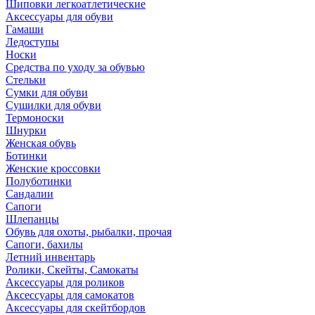
Шиповки легкоатлетические
Аксессуары для обуви
Гамаши
Ледоступы
Носки
Средства по уходу за обувью
Стельки
Сумки для обуви
Сушилки для обуви
Термоноски
Шнурки
Женская обувь
Ботинки
Женские кроссовки
Полуботинки
Сандалии
Сапоги
Шлепанцы
Обувь для охоты, рыбалки, прочая
Сапоги, бахилы
Летний инвентарь
Ролики, Скейты, Самокаты
Аксессуары для роликов
Аксессуары для самокатов
Аксессуары для скейтбордов