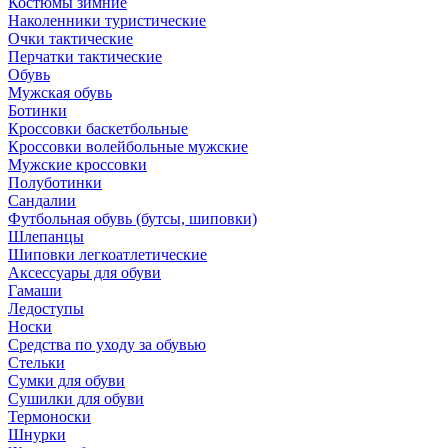
Костюмы зимние
Наколенники туристические
Очки тактические
Перчатки тактические
Обувь
Мужская обувь
Ботинки
Кроссовки баскетбольные
Кроссовки волейбольные мужские
Мужские кроссовки
Полуботинки
Сандалии
Футбольная обувь (бутсы, шиповки)
Шлепанцы
Шиповки легкоатлетические
Аксессуары для обуви
Гамаши
Ледоступы
Носки
Средства по уходу за обувью
Стельки
Сумки для обуви
Сушилки для обуви
Термоноски
Шнурки