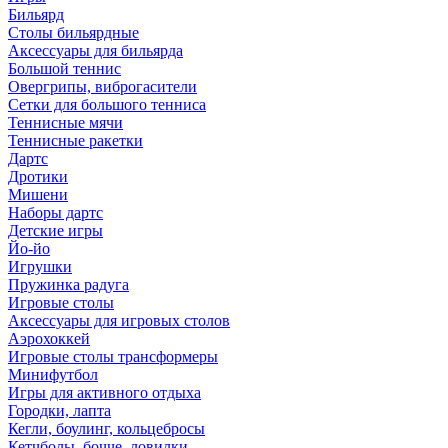
Бильярд
Столы бильярдные
Аксессуары для бильярда
Большой теннис
Овергрипы, виброгасители
Сетки для большого тенниса
Теннисные мячи
Теннисные ракетки
Дартс
Дротики
Мишени
Наборы дартс
Детские игры
Йо-йо
Игрушки
Пружинка радуга
Игровые столы
Аксессуары для игровых столов
Аэрохоккей
Игровые столы трансформеры
Минифутбол
Игры для активного отдыха
Городки, лапта
Кегли, боулинг, кольцебросы
Кетчболы, бочче, ловилки