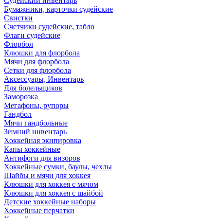
Судейский инвентарь
Бумажники, карточки судейские
Свистки
Счетчики судейские, табло
Флаги судейские
Флорбол
Клюшки для флорбола
Мячи для флорбола
Сетки для флорбола
Аксессуары, Инвентарь
Для болельщиков
Заморозка
Мегафоны, рупоры
Гандбол
Мячи гандбольные
Зимний инвентарь
Хоккейная экипировка
Капы хоккейные
Антифоги для визоров
Хоккейные сумки, баулы, чехлы
Шайбы и мячи для хоккея
Клюшки для хоккея с мячом
Клюшки для хоккея с шайбой
Детские хоккейные наборы
Хоккейные перчатки