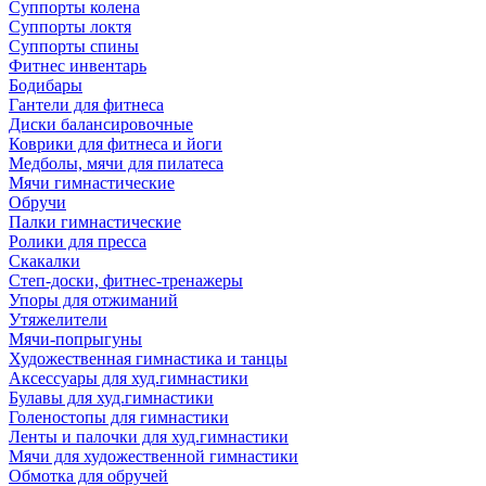
Суппорты колена
Суппорты локтя
Суппорты спины
Фитнес инвентарь
Бодибары
Гантели для фитнеса
Диски балансировочные
Коврики для фитнеса и йоги
Медболы, мячи для пилатеса
Мячи гимнастические
Обручи
Палки гимнастические
Ролики для пресса
Скакалки
Степ-доски, фитнес-тренажеры
Упоры для отжиманий
Утяжелители
Мячи-попрыгуны
Художественная гимнастика и танцы
Аксессуары для худ.гимнастики
Булавы для худ.гимнастики
Голеностопы для гимнастики
Ленты и палочки для худ.гимнастики
Мячи для художественной гимнастики
Обмотка для обручей