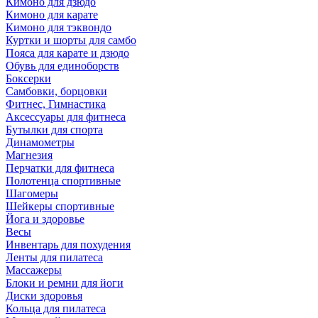
Кимоно для дзюдо
Кимоно для карате
Кимоно для тэквондо
Куртки и шорты для самбо
Пояса для карате и дзюдо
Обувь для единоборств
Боксерки
Самбовки, борцовки
Фитнес, Гимнастика
Аксессуары для фитнеса
Бутылки для спорта
Динамометры
Магнезия
Перчатки для фитнеса
Полотенца спортивные
Шагомеры
Шейкеры спортивные
Йога и здоровье
Весы
Инвентарь для похудения
Ленты для пилатеса
Массажеры
Блоки и ремни для йоги
Диски здоровья
Кольца для пилатеса