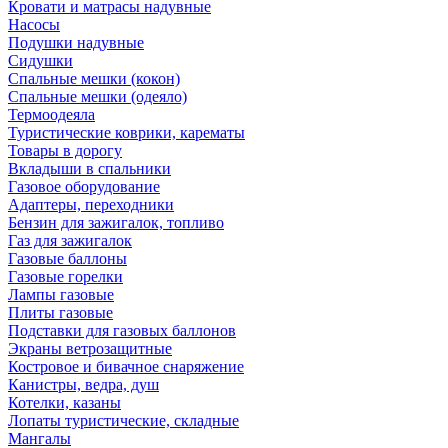
Кровати и матрасы надувные
Насосы
Подушки надувные
Сидушки
Спальные мешки (кокон)
Спальные мешки (одеяло)
Термоодеяла
Туристические коврики, карематы
Товары в дорогу
Вкладыши в спальники
Газовое оборудование
Адаптеры, переходники
Бензин для зажигалок, топливо
Газ для зажигалок
Газовые баллоны
Газовые горелки
Лампы газовые
Плиты газовые
Подставки для газовых баллонов
Экраны ветрозащитные
Костровое и бивачное снаряжение
Канистры, ведра, душ
Котелки, казаны
Лопаты туристические, складные
Мангалы