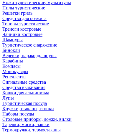
Ножи туристические, мультитулы
Пилы туристические
Решетки гриль
Средства для розжига
Топоры туристические
Треноги костровые
Чайники костровые
Шампуры
Туристическое снаряжение
Бинокли
Веревки, паракорд, шнуры
Карабины
Компасы
Монокуляры
Репелленты
Сигнальные средства
Средства выживания
Кошки для альпинизма
Лупы
Туристическая посуда
Кружки, стаканы, стопки
Наборы посуды
Столовые приборы, ложки, вилки
Тарелки, миски, чашки
Термокружки, термостаканы