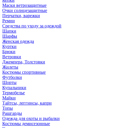
Кепки
Маски ветрозащитные
Очки солнцезащитные
Перчатки, варежки
Ремни
Средства по уходу за одеждой
Шапки
Шарфы
Женская одежда
Куртки
Брюки
Ветровки
Джемпера, Толстовки
Жилеты
Костюмы спортивные
Футболки
Шорты
Купальники
Термобелье
Майки
Тайтсы, леггинсы, капри
Топы
Рашгарды
Одежда для охоты и рыбалки
Костюмы демисезонные