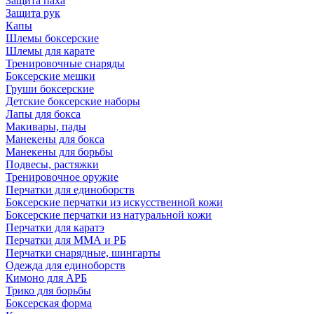
Защита паха
Защита рук
Капы
Шлемы боксерские
Шлемы для карате
Тренировочные снаряды
Боксерские мешки
Груши боксерские
Детские боксерские наборы
Лапы для бокса
Макивары, пады
Манекены для бокса
Манекены для борьбы
Подвесы, растяжки
Тренировочное оружие
Перчатки для единоборств
Боксерские перчатки из искусственной кожи
Боксерские перчатки из натуральной кожи
Перчатки для каратэ
Перчатки для ММА и РБ
Перчатки снарядные, шингарты
Одежда для единоборств
Кимоно для АРБ
Трико для борьбы
Боксерская форма