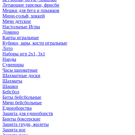
Летающие тарелки, фрисби
Мешки для бега и прыжков
Мини-гольф, хоккей
Мячи детские
Настольные Игры
Домино
Карты игральные
Кубики, зары, кости игральные
Лото
Наборы игр 2х1, 3х1
Нарды
Сувениры
Часы шахматные
Шахматные доски
Шахматы
Шашки
Бейсбол
Биты бейсбольные
Мячи бейсбольные
Единоборства
Защита для единоборств
Бинты боксерские
Защита груди, жилеты
Защита ног