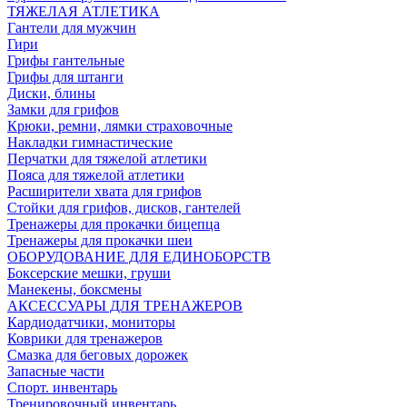
ТЯЖЕЛАЯ АТЛЕТИКА
Гантели для мужчин
Гири
Грифы гантельные
Грифы для штанги
Диски, блины
Замки для грифов
Крюки, ремни, лямки страховочные
Накладки гимнастические
Перчатки для тяжелой атлетики
Пояса для тяжелой атлетики
Расширители хвата для грифов
Стойки для грифов, дисков, гантелей
Тренажеры для прокачки бицепца
Тренажеры для прокачки шеи
ОБОРУДОВАНИЕ ДЛЯ ЕДИНОБОРСТВ
Боксерские мешки, груши
Манекены, боксмены
АКСЕССУАРЫ ДЛЯ ТРЕНАЖЕРОВ
Кардиодатчики, мониторы
Коврики для тренажеров
Смазка для беговых дорожек
Запасные части
Спорт. инвентарь
Тренировочный инвентарь