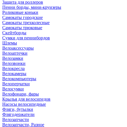
Защита для роллеров
Пенни борды, мини-круизеры
Роликовые коньки
Самокаты городские
Самокаты трехколесные
Самокаты трюковые
Скейтборды
Сумки для пеннибордов
Шлемы
Велоаксессуары
Велоаптечки
Велозамки
Велозвонки
Велокресла
Велокамеры
Велокомпьютеры
Велоперчатки
Велосумки
Велофонари, фары
Крылья для велосипедов
Насосы велосипедные
Фляги, бутылки
Флягодержатели
Велозапчасти
Велозапчасти, Разное