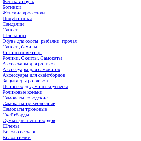
Женская обувь
Ботинки
Женские кроссовки
Полуботинки
Сандалии
Сапоги
Шлепанцы
Обувь для охоты, рыбалки, прочая
Сапоги, бахилы
Летний инвентарь
Ролики, Скейты, Самокаты
Аксессуары для роликов
Аксессуары для самокатов
Аксессуары для скейтбордов
Защита для роллеров
Пенни борды, мини-круизеры
Роликовые коньки
Самокаты городские
Самокаты трехколесные
Самокаты трюковые
Скейтборды
Сумки для пеннибордов
Шлемы
Велоаксессуары
Велоаптечки