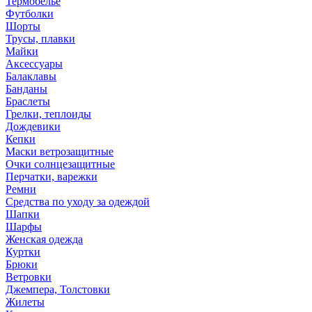
Термобелье
Футболки
Шорты
Трусы, плавки
Майки
Аксессуары
Балаклавы
Банданы
Браслеты
Грелки, теплоиды
Дождевики
Кепки
Маски ветрозащитные
Очки солнцезащитные
Перчатки, варежки
Ремни
Средства по уходу за одеждой
Шапки
Шарфы
Женская одежда
Куртки
Брюки
Ветровки
Джемпера, Толстовки
Жилеты