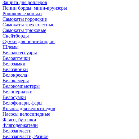
Защита для роллеров
Пенни борды, мини-круизеры
Роликовые коньки
Самокаты городские
Самокаты трехколесные
Самокаты трюковые
Скейтборды
Сумки для пеннибордов
Шлемы
Велоаксессуары
Велоаптечки
Велозамки
Велозвонки
Велокресла
Велокамеры
Велокомпьютеры
Велоперчатки
Велосумки
Велофонари, фары
Крылья для велосипедов
Насосы велосипедные
Фляги, бутылки
Флягодержатели
Велозапчасти
Велозапчасти, Разное