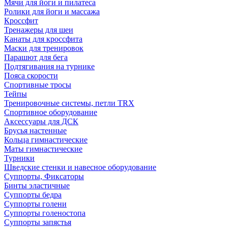
Мячи для йоги и пилатеса
Ролики для йоги и массажа
Кроссфит
Тренажеры для шеи
Канаты для кроссфита
Маски для тренировок
Парашют для бега
Подтягивания на турнике
Пояса скорости
Спортивные тросы
Тейпы
Тренировочные системы, петли TRX
Спортивное оборудование
Аксессуары для ДСК
Брусья настенные
Кольца гимнастические
Маты гимнастические
Турники
Шведские стенки и навесное оборудование
Суппорты, Фиксаторы
Бинты эластичные
Суппорты бедра
Суппорты голени
Суппорты голеностопа
Суппорты запястья