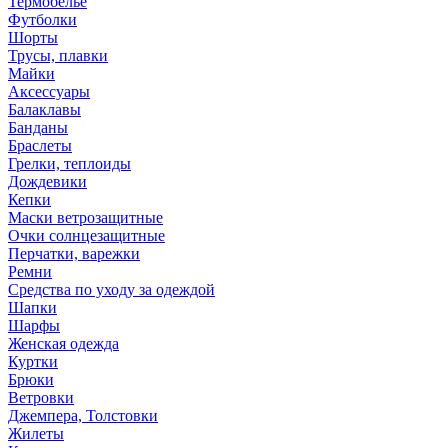
Термобелье
Футболки
Шорты
Трусы, плавки
Майки
Аксессуары
Балаклавы
Банданы
Браслеты
Грелки, теплоиды
Дождевики
Кепки
Маски ветрозащитные
Очки солнцезащитные
Перчатки, варежки
Ремни
Средства по уходу за одеждой
Шапки
Шарфы
Женская одежда
Куртки
Брюки
Ветровки
Джемпера, Толстовки
Жилеты