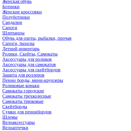
Женская обувь
Ботинки
Женские кроссовки
Полуботинки
Сандалии
Сапоги
Шлепанцы
Обувь для охоты, рыбалки, прочая
Сапоги, бахилы
Летний инвентарь
Ролики, Скейты, Самокаты
Аксессуары для роликов
Аксессуары для самокатов
Аксессуары для скейтбордов
Защита для роллеров
Пенни борды, мини-круизеры
Роликовые коньки
Самокаты городские
Самокаты трехколесные
Самокаты трюковые
Скейтборды
Сумки для пеннибордов
Шлемы
Велоаксессуары
Велоаптечки