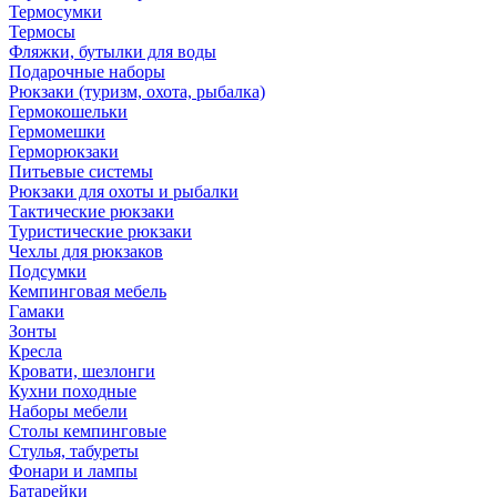
Термосумки
Термосы
Фляжки, бутылки для воды
Подарочные наборы
Рюкзаки (туризм, охота, рыбалка)
Гермокошельки
Гермомешки
Герморюкзаки
Питьевые системы
Рюкзаки для охоты и рыбалки
Тактические рюкзаки
Туристические рюкзаки
Чехлы для рюкзаков
Подсумки
Кемпинговая мебель
Гамаки
Зонты
Кресла
Кровати, шезлонги
Кухни походные
Наборы мебели
Столы кемпинговые
Стулья, табуреты
Фонари и лампы
Батарейки