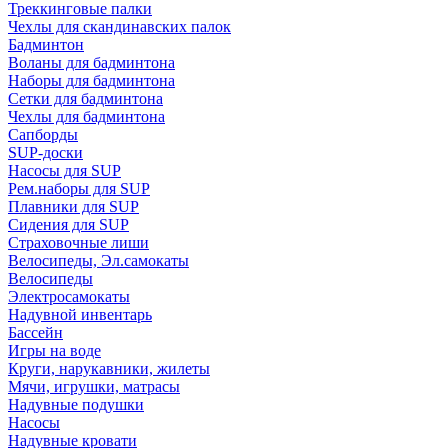
Треккинговые палки
Чехлы для скандинавских палок
Бадминтон
Воланы для бадминтона
Наборы для бадминтона
Сетки для бадминтона
Чехлы для бадминтона
Сапборды
SUP-доски
Насосы для SUP
Рем.наборы для SUP
Плавники для SUP
Сидения для SUP
Страховочные лиши
Велосипеды, Эл.самокаты
Велосипеды
Электросамокаты
Надувной инвентарь
Бассейн
Игры на воде
Круги, нарукавники, жилеты
Мячи, игрушки, матрасы
Надувные подушки
Насосы
Надувные кровати