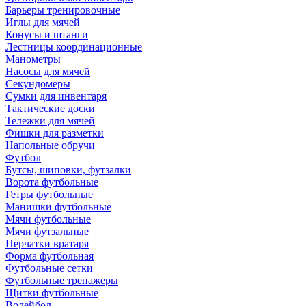
Барьеры тренировочные
Иглы для мячей
Конусы и штанги
Лестницы координационные
Манометры
Насосы для мячей
Секундомеры
Сумки для инвентаря
Тактические доски
Тележки для мячей
Фишки для разметки
Напольные обручи
Футбол
Бутсы, шиповки, футзалки
Ворота футбольные
Гетры футбольные
Манишки футбольные
Мячи футбольные
Мячи футзальные
Перчатки вратаря
Форма футбольная
Футбольные сетки
Футбольные тренажеры
Щитки футбольные
Волейбол