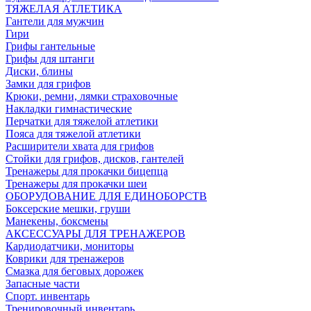
ТЯЖЕЛАЯ АТЛЕТИКА
Гантели для мужчин
Гири
Грифы гантельные
Грифы для штанги
Диски, блины
Замки для грифов
Крюки, ремни, лямки страховочные
Накладки гимнастические
Перчатки для тяжелой атлетики
Пояса для тяжелой атлетики
Расширители хвата для грифов
Стойки для грифов, дисков, гантелей
Тренажеры для прокачки бицепца
Тренажеры для прокачки шеи
ОБОРУДОВАНИЕ ДЛЯ ЕДИНОБОРСТВ
Боксерские мешки, груши
Манекены, боксмены
АКСЕССУАРЫ ДЛЯ ТРЕНАЖЕРОВ
Кардиодатчики, мониторы
Коврики для тренажеров
Смазка для беговых дорожек
Запасные части
Спорт. инвентарь
Тренировочный инвентарь