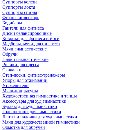
Суппорты колена
Суппорты локтя
Суппорты спины
Фитнес инвентарь
Бодибары
Гантели для фитнеса
Диски балансировочные
Коврики для фитнеса и йоги
Медболы, мячи для пилатеса
Мячи гимнастические
Обручи
Палки гимнастические
Ролики для пресса
Скакалки
Степ-доски, фитнес-тренажеры
Упоры для отжиманий
Утяжелители
Мячи-попрыгуны
Художественная гимнастика и танцы
Аксессуары для худ.гимнастики
Булавы для худ.гимнастики
Голеностопы для гимнастики
Ленты и палочки для худ.гимнастики
Мячи для художественной гимнастики
Обмотка для обручей