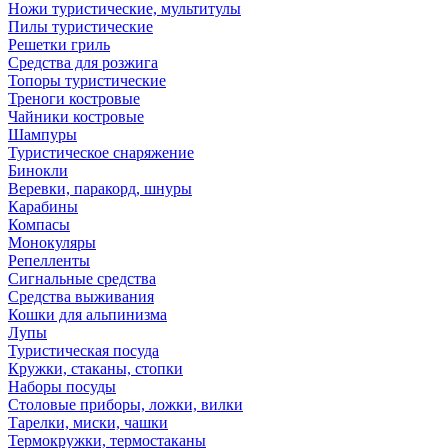
Ножи туристические, мультитулы
Пилы туристические
Решетки гриль
Средства для розжига
Топоры туристические
Треноги костровые
Чайники костровые
Шампуры
Туристическое снаряжение
Бинокли
Веревки, паракорд, шнуры
Карабины
Компасы
Монокуляры
Репелленты
Сигнальные средства
Средства выживания
Кошки для альпинизма
Лупы
Туристическая посуда
Кружки, стаканы, стопки
Наборы посуды
Столовые приборы, ложки, вилки
Тарелки, миски, чашки
Термокружки, термостаканы