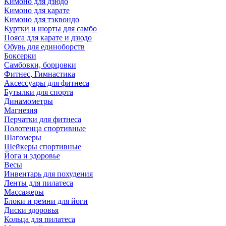
Кимоно для дзюдо
Кимоно для карате
Кимоно для тэквондо
Куртки и шорты для самбо
Пояса для карате и дзюдо
Обувь для единоборств
Боксерки
Самбовки, борцовки
Фитнес, Гимнастика
Аксессуары для фитнеса
Бутылки для спорта
Динамометры
Магнезия
Перчатки для фитнеса
Полотенца спортивные
Шагомеры
Шейкеры спортивные
Йога и здоровье
Весы
Инвентарь для похудения
Ленты для пилатеса
Массажеры
Блоки и ремни для йоги
Диски здоровья
Кольца для пилатеса