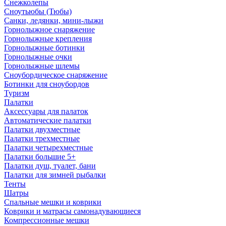
Снежколепы
Сноутьюбы (Тюбы)
Санки, ледянки, мини-лыжи
Горнолыжное снаряжение
Горнолыжные крепления
Горнолыжные ботинки
Горнолыжные очки
Горнолыжные шлемы
Сноубордическое снаряжение
Ботинки для сноубордов
Туризм
Палатки
Аксессуары для палаток
Автоматические палатки
Палатки двухместные
Палатки трехместные
Палатки четырехместные
Палатки большие 5+
Палатки душ, туалет, бани
Палатки для зимней рыбалки
Тенты
Шатры
Спальные мешки и коврики
Коврики и матрасы самонадувающиеся
Компрессионные мешки