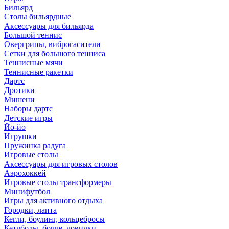
Бильярд
Столы бильярдные
Аксессуары для бильярда
Большой теннис
Овергрипы, виброгасители
Сетки для большого тенниса
Теннисные мячи
Теннисные ракетки
Дартс
Дротики
Мишени
Наборы дартс
Детские игры
Йо-йо
Игрушки
Пружинка радуга
Игровые столы
Аксессуары для игровых столов
Аэрохоккей
Игровые столы трансформеры
Минифутбол
Игры для активного отдыха
Городки, лапта
Кегли, боулинг, кольцебросы
Кетчболы, бочче, ловилки