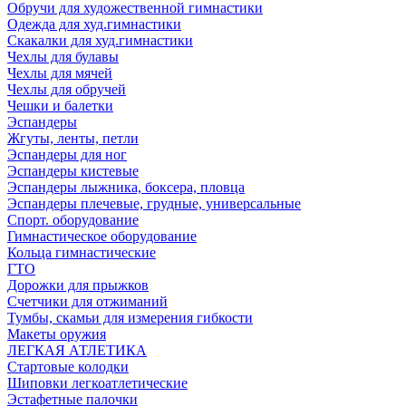
Обручи для художественной гимнастики
Одежда для худ.гимнастики
Скакалки для худ.гимнастики
Чехлы для булавы
Чехлы для мячей
Чехлы для обручей
Чешки и балетки
Эспандеры
Жгуты, ленты, петли
Эспандеры для ног
Эспандеры кистевые
Эспандеры лыжника, боксера, пловца
Эспандеры плечевые, грудные, универсальные
Спорт. оборудование
Гимнастическое оборудование
Кольца гимнастические
ГТО
Дорожки для прыжков
Счетчики для отжиманий
Тумбы, скамьи для измерения гибкости
Макеты оружия
ЛЕГКАЯ АТЛЕТИКА
Стартовые колодки
Шиповки легкоатлетические
Эстафетные палочки