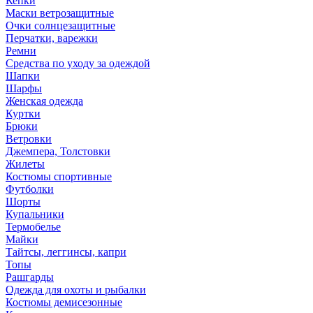
Кепки
Маски ветрозащитные
Очки солнцезащитные
Перчатки, варежки
Ремни
Средства по уходу за одеждой
Шапки
Шарфы
Женская одежда
Куртки
Брюки
Ветровки
Джемпера, Толстовки
Жилеты
Костюмы спортивные
Футболки
Шорты
Купальники
Термобелье
Майки
Тайтсы, леггинсы, капри
Топы
Рашгарды
Одежда для охоты и рыбалки
Костюмы демисезонные