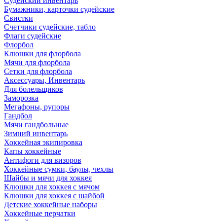
Судейский инвентарь
Бумажники, карточки судейские
Свистки
Счетчики судейские, табло
Флаги судейские
Флорбол
Клюшки для флорбола
Мячи для флорбола
Сетки для флорбола
Аксессуары, Инвентарь
Для болельщиков
Заморозка
Мегафоны, рупоры
Гандбол
Мячи гандбольные
Зимний инвентарь
Хоккейная экипировка
Капы хоккейные
Антифоги для визоров
Хоккейные сумки, баулы, чехлы
Шайбы и мячи для хоккея
Клюшки для хоккея с мячом
Клюшки для хоккея с шайбой
Детские хоккейные наборы
Хоккейные перчатки