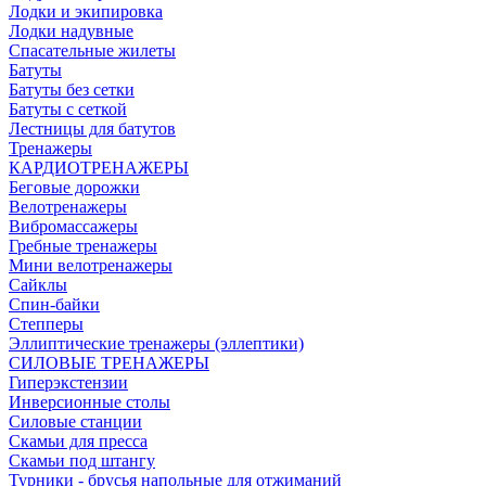
Лодки и экипировка
Лодки надувные
Спасательные жилеты
Батуты
Батуты без сетки
Батуты с сеткой
Лестницы для батутов
Тренажеры
КАРДИОТРЕНАЖЕРЫ
Беговые дорожки
Велотренажеры
Вибромассажеры
Гребные тренажеры
Мини велотренажеры
Сайклы
Спин-байки
Степперы
Эллиптические тренажеры (эллептики)
СИЛОВЫЕ ТРЕНАЖЕРЫ
Гиперэкстензии
Инверсионные столы
Силовые станции
Скамьи для пресса
Скамьи под штангу
Турники - брусья напольные для отжиманий