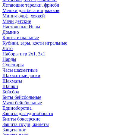
Летающие тарелки, фрисби
Мешки для бега и прыжков
Мини-гольф, хоккей
Мячи детские
Настольные Игры
Домино
Карты игральные
Кубики, зары, кости игральные
Лото
Наборы игр 2х1, 3х1
Нарды
Сувениры
Часы шахматные
Шахматные доски
Шахматы
Шашки
Бейсбол
Биты бейсбольные
Мячи бейсбольные
Единоборства
Защита для единоборств
Бинты боксерские
Защита груди, жилеты
Защита ног