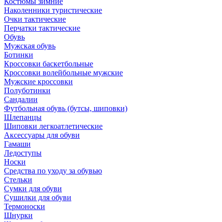
Костюмы зимние
Наколенники туристические
Очки тактические
Перчатки тактические
Обувь
Мужская обувь
Ботинки
Кроссовки баскетбольные
Кроссовки волейбольные мужские
Мужские кроссовки
Полуботинки
Сандалии
Футбольная обувь (бутсы, шиповки)
Шлепанцы
Шиповки легкоатлетические
Аксессуары для обуви
Гамаши
Ледоступы
Носки
Средства по уходу за обувью
Стельки
Сумки для обуви
Сушилки для обуви
Термоноски
Шнурки