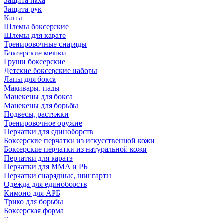
Защита паха
Защита рук
Капы
Шлемы боксерские
Шлемы для карате
Тренировочные снаряды
Боксерские мешки
Груши боксерские
Детские боксерские наборы
Лапы для бокса
Макивары, пады
Манекены для бокса
Манекены для борьбы
Подвесы, растяжки
Тренировочное оружие
Перчатки для единоборств
Боксерские перчатки из искусственной кожи
Боксерские перчатки из натуральной кожи
Перчатки для каратэ
Перчатки для ММА и РБ
Перчатки снарядные, шингарты
Одежда для единоборств
Кимоно для АРБ
Трико для борьбы
Боксерская форма