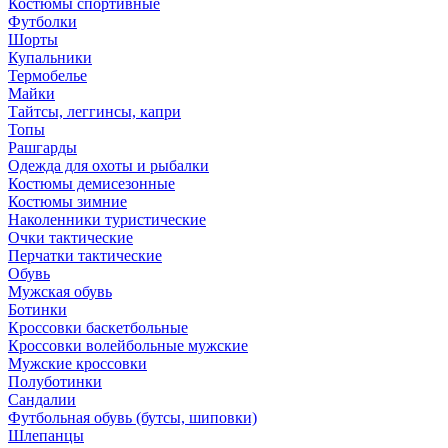
Костюмы спортивные
Футболки
Шорты
Купальники
Термобелье
Майки
Тайтсы, леггинсы, капри
Топы
Рашгарды
Одежда для охоты и рыбалки
Костюмы демисезонные
Костюмы зимние
Наколенники туристические
Очки тактические
Перчатки тактические
Обувь
Мужская обувь
Ботинки
Кроссовки баскетбольные
Кроссовки волейбольные мужские
Мужские кроссовки
Полуботинки
Сандалии
Футбольная обувь (бутсы, шиповки)
Шлепанцы