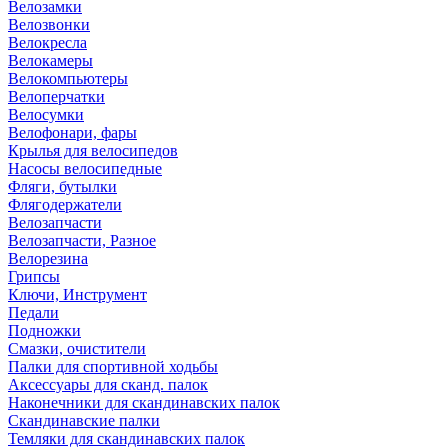
Велозамки
Велозвонки
Велокресла
Велокамеры
Велокомпьютеры
Велоперчатки
Велосумки
Велофонари, фары
Крылья для велосипедов
Насосы велосипедные
Фляги, бутылки
Флягодержатели
Велозапчасти
Велозапчасти, Разное
Велорезина
Грипсы
Ключи, Инструмент
Педали
Подножки
Смазки, очистители
Палки для спортивной ходьбы
Аксессуары для сканд. палок
Наконечники для скандинавских палок
Скандинавские палки
Темляки для скандинавских палок