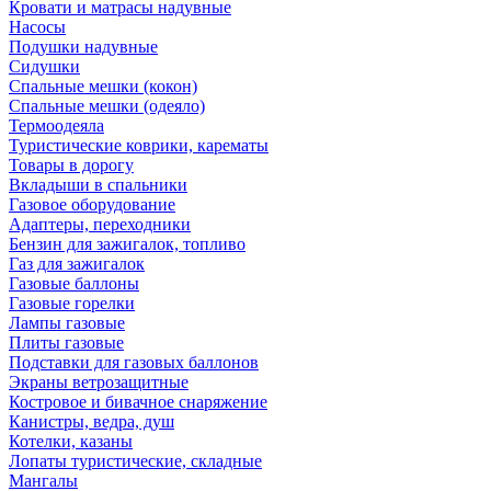
Кровати и матрасы надувные
Насосы
Подушки надувные
Сидушки
Спальные мешки (кокон)
Спальные мешки (одеяло)
Термоодеяла
Туристические коврики, карематы
Товары в дорогу
Вкладыши в спальники
Газовое оборудование
Адаптеры, переходники
Бензин для зажигалок, топливо
Газ для зажигалок
Газовые баллоны
Газовые горелки
Лампы газовые
Плиты газовые
Подставки для газовых баллонов
Экраны ветрозащитные
Костровое и бивачное снаряжение
Канистры, ведра, душ
Котелки, казаны
Лопаты туристические, складные
Мангалы