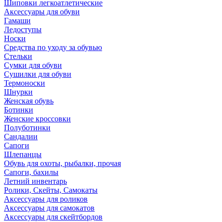
Шиповки легкоатлетические
Аксессуары для обуви
Гамаши
Ледоступы
Носки
Средства по уходу за обувью
Стельки
Сумки для обуви
Сушилки для обуви
Термоноски
Шнурки
Женская обувь
Ботинки
Женские кроссовки
Полуботинки
Сандалии
Сапоги
Шлепанцы
Обувь для охоты, рыбалки, прочая
Сапоги, бахилы
Летний инвентарь
Ролики, Скейты, Самокаты
Аксессуары для роликов
Аксессуары для самокатов
Аксессуары для скейтбордов