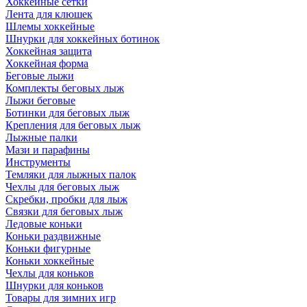
Хоккейные сетки
Лента для клюшек
Шлемы хоккейные
Шнурки для хоккейных ботинок
Хоккейная защита
Хоккейная форма
Беговые лыжи
Комплекты беговых лыж
Лыжи беговые
Ботинки для беговых лыж
Крепления для беговых лыж
Лыжные палки
Мази и парафины
Инструменты
Темляки для лыжных палок
Чехлы для беговых лыж
Скребки, пробки для лыж
Связки для беговых лыж
Ледовые коньки
Коньки раздвижные
Коньки фигурные
Коньки хоккейные
Чехлы для коньков
Шнурки для коньков
Товары для зимних игр