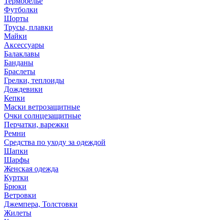
Термобелье
Футболки
Шорты
Трусы, плавки
Майки
Аксессуары
Балаклавы
Банданы
Браслеты
Грелки, теплоиды
Дождевики
Кепки
Маски ветрозащитные
Очки солнцезащитные
Перчатки, варежки
Ремни
Средства по уходу за одеждой
Шапки
Шарфы
Женская одежда
Куртки
Брюки
Ветровки
Джемпера, Толстовки
Жилеты