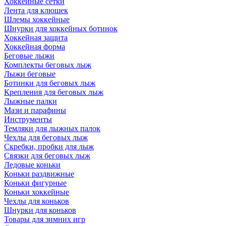
Хоккейные сетки
Лента для клюшек
Шлемы хоккейные
Шнурки для хоккейных ботинок
Хоккейная защита
Хоккейная форма
Беговые лыжи
Комплекты беговых лыж
Лыжи беговые
Ботинки для беговых лыж
Крепления для беговых лыж
Лыжные палки
Мази и парафины
Инструменты
Темляки для лыжных палок
Чехлы для беговых лыж
Скребки, пробки для лыж
Связки для беговых лыж
Ледовые коньки
Коньки раздвижные
Коньки фигурные
Коньки хоккейные
Чехлы для коньков
Шнурки для коньков
Товары для зимних игр