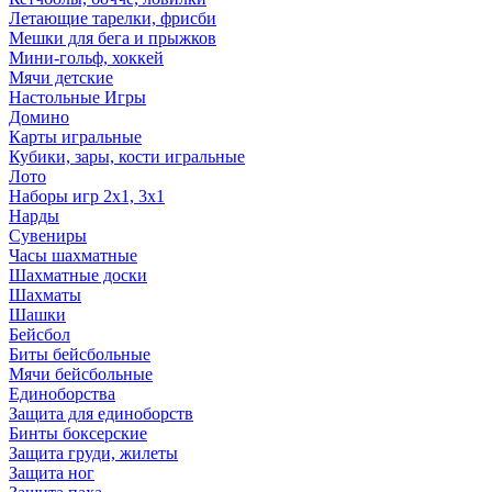
Летающие тарелки, фрисби
Мешки для бега и прыжков
Мини-гольф, хоккей
Мячи детские
Настольные Игры
Домино
Карты игральные
Кубики, зары, кости игральные
Лото
Наборы игр 2х1, 3х1
Нарды
Сувениры
Часы шахматные
Шахматные доски
Шахматы
Шашки
Бейсбол
Биты бейсбольные
Мячи бейсбольные
Единоборства
Защита для единоборств
Бинты боксерские
Защита груди, жилеты
Защита ног