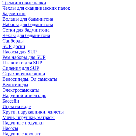
Треккинговые палки
Чехлы для скандинавских палок
Бадминтон
Воланы для бадминтона
Наборы для бадминтона
Сетки для бадминтона
Чехлы для бадминтона
Сапборды
SUP-доски
Насосы для SUP
Рем.наборы для SUP
Плавники для SUP
Сидения для SUP
Страховочные лиши
Велосипеды, Эл.самокаты
Велосипеды
Электросамокаты
Надувной инвентарь
Бассейн
Игры на воде
Круги, нарукавники, жилеты
Мячи, игрушки, матрасы
Надувные подушки
Насосы
Надувные кровати