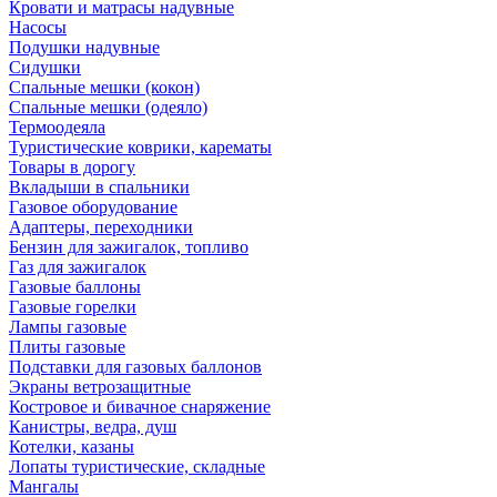
Кровати и матрасы надувные
Насосы
Подушки надувные
Сидушки
Спальные мешки (кокон)
Спальные мешки (одеяло)
Термоодеяла
Туристические коврики, карематы
Товары в дорогу
Вкладыши в спальники
Газовое оборудование
Адаптеры, переходники
Бензин для зажигалок, топливо
Газ для зажигалок
Газовые баллоны
Газовые горелки
Лампы газовые
Плиты газовые
Подставки для газовых баллонов
Экраны ветрозащитные
Костровое и бивачное снаряжение
Канистры, ведра, душ
Котелки, казаны
Лопаты туристические, складные
Мангалы