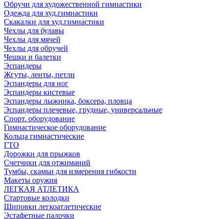
Обручи для художественной гимнастики
Одежда для худ.гимнастики
Скакалки для худ.гимнастики
Чехлы для булавы
Чехлы для мячей
Чехлы для обручей
Чешки и балетки
Эспандеры
Жгуты, ленты, петли
Эспандеры для ног
Эспандеры кистевые
Эспандеры лыжника, боксера, пловца
Эспандеры плечевые, грудные, универсальные
Спорт. оборудование
Гимнастическое оборудование
Кольца гимнастические
ГТО
Дорожки для прыжков
Счетчики для отжиманий
Тумбы, скамьи для измерения гибкости
Макеты оружия
ЛЕГКАЯ АТЛЕТИКА
Стартовые колодки
Шиповки легкоатлетические
Эстафетные палочки