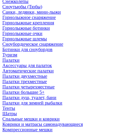
Снежколепы
Сноутьюбы (Тюбы)
Санки, ледянки, мини-лыжи
Горнолыжное снаряжение
Горнолыжные крепления
Горнолыжные ботинки
Горнолыжные очки
Горнолыжные шлемы
Сноубордическое снаряжение
Ботинки для сноубордов
Туризм
Палатки
Аксессуары для палаток
Автоматические палатки
Палатки двухместные
Палатки трехместные
Палатки четырехместные
Палатки большие 5+
Палатки душ, туалет, бани
Палатки для зимней рыбалки
Тенты
Шатры
Спальные мешки и коврики
Коврики и матрасы самонадувающиеся
Компрессионные мешки