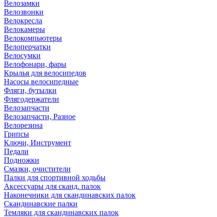
Велозамки
Велозвонки
Велокресла
Велокамеры
Велокомпьютеры
Велоперчатки
Велосумки
Велофонари, фары
Крылья для велосипедов
Насосы велосипедные
Фляги, бутылки
Флягодержатели
Велозапчасти
Велозапчасти, Разное
Велорезина
Грипсы
Ключи, Инструмент
Педали
Подножки
Смазки, очистители
Палки для спортивной ходьбы
Аксессуары для сканд. палок
Наконечники для скандинавских палок
Скандинавские палки
Темляки для скандинавских палок