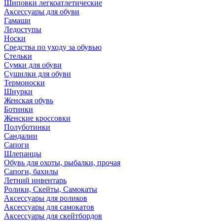
Шиповки легкоатлетические
Аксессуары для обуви
Гамаши
Ледоступы
Носки
Средства по уходу за обувью
Стельки
Сумки для обуви
Сушилки для обуви
Термоноски
Шнурки
Женская обувь
Ботинки
Женские кроссовки
Полуботинки
Сандалии
Сапоги
Шлепанцы
Обувь для охоты, рыбалки, прочая
Сапоги, бахилы
Летний инвентарь
Ролики, Скейты, Самокаты
Аксессуары для роликов
Аксессуары для самокатов
Аксессуары для скейтбордов