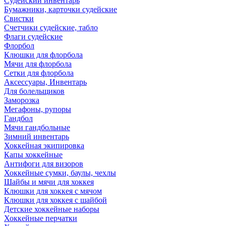
Судейский инвентарь
Бумажники, карточки судейские
Свистки
Счетчики судейские, табло
Флаги судейские
Флорбол
Клюшки для флорбола
Мячи для флорбола
Сетки для флорбола
Аксессуары, Инвентарь
Для болельщиков
Заморозка
Мегафоны, рупоры
Гандбол
Мячи гандбольные
Зимний инвентарь
Хоккейная экипировка
Капы хоккейные
Антифоги для визоров
Хоккейные сумки, баулы, чехлы
Шайбы и мячи для хоккея
Клюшки для хоккея с мячом
Клюшки для хоккея с шайбой
Детские хоккейные наборы
Хоккейные перчатки