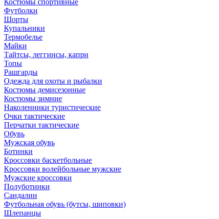
Костюмы спортивные
Футболки
Шорты
Купальники
Термобелье
Майки
Тайтсы, леггинсы, капри
Топы
Рашгарды
Одежда для охоты и рыбалки
Костюмы демисезонные
Костюмы зимние
Наколенники туристические
Очки тактические
Перчатки тактические
Обувь
Мужская обувь
Ботинки
Кроссовки баскетбольные
Кроссовки волейбольные мужские
Мужские кроссовки
Полуботинки
Сандалии
Футбольная обувь (бутсы, шиповки)
Шлепанцы