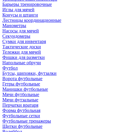
Барьеры тренировочные
Иглы для мячей
Конусы и штанги
Лестницы координационные
Манометры
Насосы для мячей
Секундомеры
Сумки для инвентаря
Тактические доски
Тележки для мячей
Фишки для разметки
Напольные обручи
Футбол
Бутсы, шиповки, футзалки
Ворота футбольные
Гетры футбольные
Манишки футбольные
Мячи футбольные
Мячи футзальные
Перчатки вратаря
Форма футбольная
Футбольные сетки
Футбольные тренажеры
Щитки футбольные
Волейбол