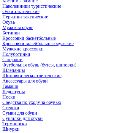
Костюмы зимние
Наколенники туристические
Очки тактические
Перчатки тактические
Обувь
Мужская обувь
Ботинки
Кроссовки баскетбольные
Кроссовки волейбольные мужские
Мужские кроссовки
Полуботинки
Сандалии
Футбольная обувь (бутсы, шиповки)
Шлепанцы
Шиповки легкоатлетические
Аксессуары для обуви
Гамаши
Ледоступы
Носки
Средства по уходу за обувью
Стельки
Сумки для обуви
Сушилки для обуви
Термоноски
Шнурки