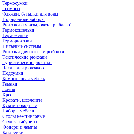
Термосумки
Термосы
Фляжки, бутылки для воды
Подарочные наборы
Рюкзаки (туризм, охота, рыбалка)
Гермокошельки
Гермомешки
Герморюкзаки
Питьевые системы
Рюкзаки для охоты и рыбалки
Тактические рюкзаки
Туристические рюкзаки
Чехлы для рюкзаков
Подсумки
Кемпинговая мебель
Гамаки
Зонты
Кресла
Кровати, шезлонги
Кухни походные
Наборы мебели
Столы кемпинговые
Стулья, табуреты
Фонари и лампы
Батарейки