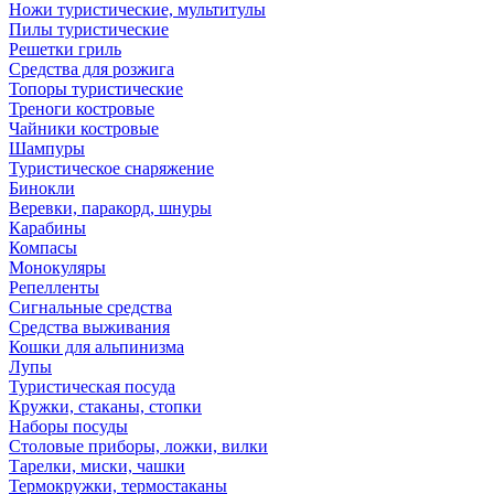
Ножи туристические, мультитулы
Пилы туристические
Решетки гриль
Средства для розжига
Топоры туристические
Треноги костровые
Чайники костровые
Шампуры
Туристическое снаряжение
Бинокли
Веревки, паракорд, шнуры
Карабины
Компасы
Монокуляры
Репелленты
Сигнальные средства
Средства выживания
Кошки для альпинизма
Лупы
Туристическая посуда
Кружки, стаканы, стопки
Наборы посуды
Столовые приборы, ложки, вилки
Тарелки, миски, чашки
Термокружки, термостаканы