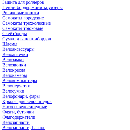
Защита для роллеров
Пенни борды, мини-круизеры
Роликовые коньки
Самокаты городские
Самокаты трехколесные
Самокаты трюковые
Скейтборды
Сумки для пеннибордов
Шлемы
Велоаксессуары
Велоаптечки
Велозамки
Велозвонки
Велокресла
Велокамеры
Велокомпьютеры
Велоперчатки
Велосумки
Велофонари, фары
Крылья для велосипедов
Насосы велосипедные
Фляги, бутылки
Флягодержатели
Велозапчасти
Велозапчасти, Разное