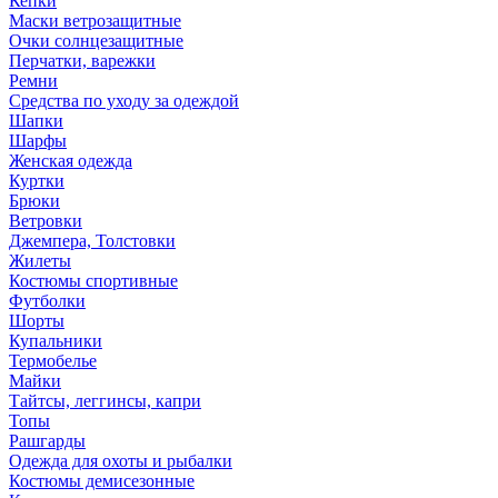
Кепки
Маски ветрозащитные
Очки солнцезащитные
Перчатки, варежки
Ремни
Средства по уходу за одеждой
Шапки
Шарфы
Женская одежда
Куртки
Брюки
Ветровки
Джемпера, Толстовки
Жилеты
Костюмы спортивные
Футболки
Шорты
Купальники
Термобелье
Майки
Тайтсы, леггинсы, капри
Топы
Рашгарды
Одежда для охоты и рыбалки
Костюмы демисезонные