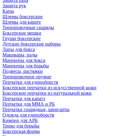
Защита паха
Защита рук
Капы
Шлемы боксерские
Шлемы для карате
Тренировочные снаряды
Боксерские мешки
Груши боксерские
Детские боксерские наборы
Лапы для бокса
Макивары, пады
Манекены для бокса
Манекены для борьбы
Подвесы, растяжки
Тренировочное оружие
Перчатки для единоборств
Боксерские перчатки из искусственной кожи
Боксерские перчатки из натуральной кожи
Перчатки для каратэ
Перчатки для ММА и РБ
Перчатки снарядные, шингарты
Одежда для единоборств
Кимоно для АРБ
Трико для борьбы
Боксерская форма