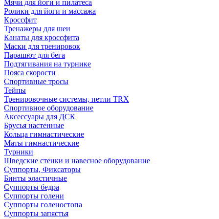
Мячи для йоги и пилатеса
Ролики для йоги и массажа
Кроссфит
Тренажеры для шеи
Канаты для кроссфита
Маски для тренировок
Парашют для бега
Подтягивания на турнике
Пояса скорости
Спортивные тросы
Тейпы
Тренировочные системы, петли TRX
Спортивное оборудование
Аксессуары для ДСК
Брусья настенные
Кольца гимнастические
Маты гимнастические
Турники
Шведские стенки и навесное оборудование
Суппорты, Фиксаторы
Бинты эластичные
Суппорты бедра
Суппорты голени
Суппорты голеностопа
Суппорты запястья