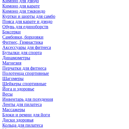
Кимоно для дзюдо
Кимоно для карате
Кимоно для тэквондо
Куртки и шорты для самбо
Пояса для карате и дзюдо
Обувь для единоборств
Боксерки
Самбовки, борцовки
Фитнес, Гимнастика
Аксессуары для фитнеса
Бутылки для спорта
Динамометры
Магнезия
Перчатки для фитнеса
Полотенца спортивные
Шагомеры
Шейкеры спортивные
Йога и здоровье
Весы
Инвентарь для похудения
Ленты для пилатеса
Массажеры
Блоки и ремни для йоги
Диски здоровья
Кольца для пилатеса