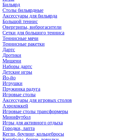
Бильярд
Столы бильярдные
Аксессуары для бильярда
Большой теннис
Овергрипы, виброгасители
Сетки для большого тенниса
Теннисные мячи
Теннисные ракетки
Дартс
Дротики
Мишени
Наборы дартс
Детские игры
Йо-йо
Игрушки
Пружинка радуга
Игровые столы
Аксессуары для игровых столов
Аэрохоккей
Игровые столы трансформеры
Минифутбол
Игры для активного отдыха
Городки, лапта
Кегли, боулинг, кольцебросы
Кетчболы, бочче, ловилки