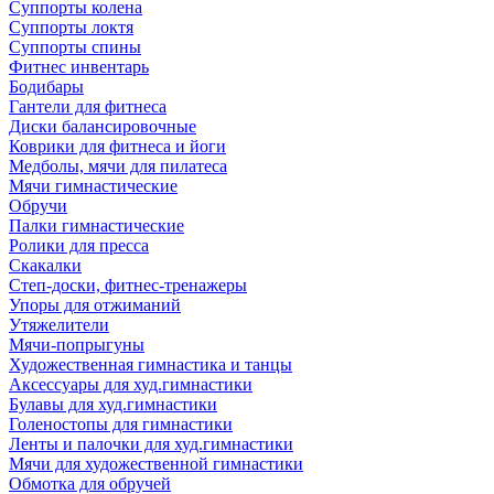
Суппорты колена
Суппорты локтя
Суппорты спины
Фитнес инвентарь
Бодибары
Гантели для фитнеса
Диски балансировочные
Коврики для фитнеса и йоги
Медболы, мячи для пилатеса
Мячи гимнастические
Обручи
Палки гимнастические
Ролики для пресса
Скакалки
Степ-доски, фитнес-тренажеры
Упоры для отжиманий
Утяжелители
Мячи-попрыгуны
Художественная гимнастика и танцы
Аксессуары для худ.гимнастики
Булавы для худ.гимнастики
Голеностопы для гимнастики
Ленты и палочки для худ.гимнастики
Мячи для художественной гимнастики
Обмотка для обручей