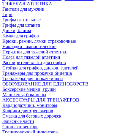
ТЯЖЕЛАЯ АТЛЕТИКА
Гантели для мужчин
Гири
Грифы гантельные
Грифы для штанги
Диски, блины
Замки для грифов
Крюки, ремни, лямки страховочные
Накладки гимнастические
Перчатки для тяжелой атлетики
Пояса для тяжелой атлетики
Расширители хвата для грифов
Стойки для грифов, дисков, гантелей
Тренажеры для прокачки бицепца
Тренажеры для прокачки шеи
ОБОРУДОВАНИЕ ДЛЯ ЕДИНОБОРСТВ
Боксерские мешки, груши
Манекены, боксмены
АКСЕССУАРЫ ДЛЯ ТРЕНАЖЕРОВ
Кардиодатчики, мониторы
Коврики для тренажеров
Смазка для беговых дорожек
Запасные части
Спорт. инвентарь
Тренировочный инвентарь