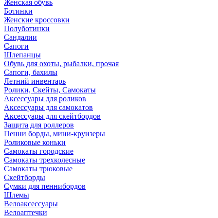
Женская обувь
Ботинки
Женские кроссовки
Полуботинки
Сандалии
Сапоги
Шлепанцы
Обувь для охоты, рыбалки, прочая
Сапоги, бахилы
Летний инвентарь
Ролики, Скейты, Самокаты
Аксессуары для роликов
Аксессуары для самокатов
Аксессуары для скейтбордов
Защита для роллеров
Пенни борды, мини-круизеры
Роликовые коньки
Самокаты городские
Самокаты трехколесные
Самокаты трюковые
Скейтборды
Сумки для пеннибордов
Шлемы
Велоаксессуары
Велоаптечки