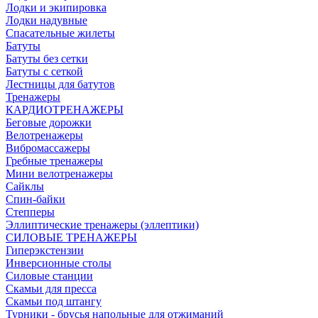
Лодки и экипировка
Лодки надувные
Спасательные жилеты
Батуты
Батуты без сетки
Батуты с сеткой
Лестницы для батутов
Тренажеры
КАРДИОТРЕНАЖЕРЫ
Беговые дорожки
Велотренажеры
Вибромассажеры
Гребные тренажеры
Мини велотренажеры
Сайклы
Спин-байки
Степперы
Эллиптические тренажеры (эллептики)
СИЛОВЫЕ ТРЕНАЖЕРЫ
Гиперэкстензии
Инверсионные столы
Силовые станции
Скамьи для пресса
Скамьи под штангу
Турники - брусья напольные для отжиманий