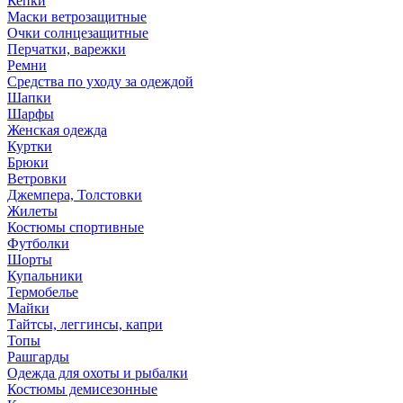
Кепки
Маски ветрозащитные
Очки солнцезащитные
Перчатки, варежки
Ремни
Средства по уходу за одеждой
Шапки
Шарфы
Женская одежда
Куртки
Брюки
Ветровки
Джемпера, Толстовки
Жилеты
Костюмы спортивные
Футболки
Шорты
Купальники
Термобелье
Майки
Тайтсы, леггинсы, капри
Топы
Рашгарды
Одежда для охоты и рыбалки
Костюмы демисезонные