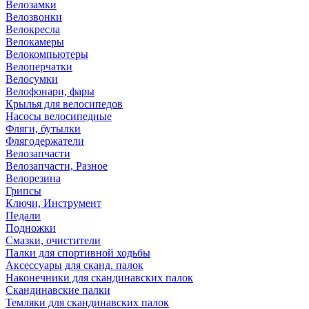
Велозамки
Велозвонки
Велокресла
Велокамеры
Велокомпьютеры
Велоперчатки
Велосумки
Велофонари, фары
Крылья для велосипедов
Насосы велосипедные
Фляги, бутылки
Флягодержатели
Велозапчасти
Велозапчасти, Разное
Велорезина
Грипсы
Ключи, Инструмент
Педали
Подножки
Смазки, очистители
Палки для спортивной ходьбы
Аксессуары для сканд. палок
Наконечники для скандинавских палок
Скандинавские палки
Темляки для скандинавских палок