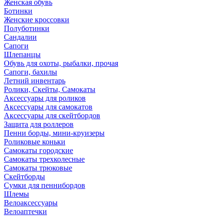
Женская обувь
Ботинки
Женские кроссовки
Полуботинки
Сандалии
Сапоги
Шлепанцы
Обувь для охоты, рыбалки, прочая
Сапоги, бахилы
Летний инвентарь
Ролики, Скейты, Самокаты
Аксессуары для роликов
Аксессуары для самокатов
Аксессуары для скейтбордов
Защита для роллеров
Пенни борды, мини-круизеры
Роликовые коньки
Самокаты городские
Самокаты трехколесные
Самокаты трюковые
Скейтборды
Сумки для пеннибордов
Шлемы
Велоаксессуары
Велоаптечки