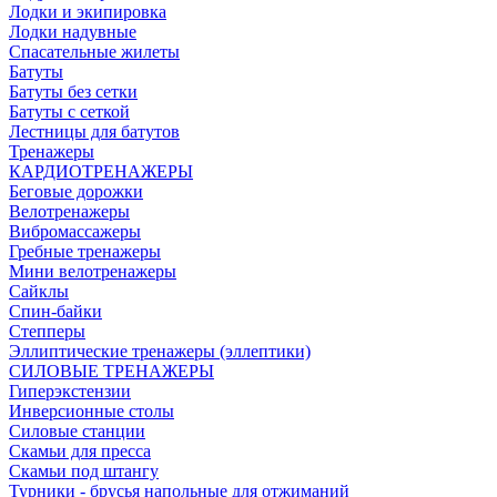
Лодки и экипировка
Лодки надувные
Спасательные жилеты
Батуты
Батуты без сетки
Батуты с сеткой
Лестницы для батутов
Тренажеры
КАРДИОТРЕНАЖЕРЫ
Беговые дорожки
Велотренажеры
Вибромассажеры
Гребные тренажеры
Мини велотренажеры
Сайклы
Спин-байки
Степперы
Эллиптические тренажеры (эллептики)
СИЛОВЫЕ ТРЕНАЖЕРЫ
Гиперэкстензии
Инверсионные столы
Силовые станции
Скамьи для пресса
Скамьи под штангу
Турники - брусья напольные для отжиманий