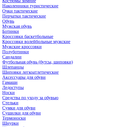
Костюмы зимние
Наколенники туристические
Очки тактические
Перчатки тактические
Обувь
Мужская обувь
Ботинки
Кроссовки баскетбольные
Кроссовки волейбольные мужские
Мужские кроссовки
Полуботинки
Сандалии
Футбольная обувь (бутсы, шиповки)
Шлепанцы
Шиповки легкоатлетические
Аксессуары для обуви
Гамаши
Ледоступы
Носки
Средства по уходу за обувью
Стельки
Сумки для обуви
Сушилки для обуви
Термоноски
Шнурки