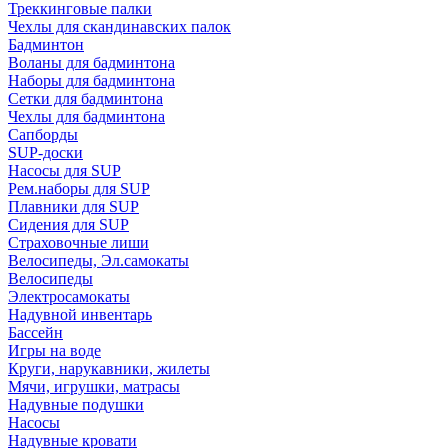
Треккинговые палки
Чехлы для скандинавских палок
Бадминтон
Воланы для бадминтона
Наборы для бадминтона
Сетки для бадминтона
Чехлы для бадминтона
Сапборды
SUP-доски
Насосы для SUP
Рем.наборы для SUP
Плавники для SUP
Сидения для SUP
Страховочные лиши
Велосипеды, Эл.самокаты
Велосипеды
Электросамокаты
Надувной инвентарь
Бассейн
Игры на воде
Круги, нарукавники, жилеты
Мячи, игрушки, матрасы
Надувные подушки
Насосы
Надувные кровати