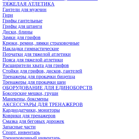
ТЯЖЕЛАЯ АТЛЕТИКА
Гантели для мужчин
Гири
Грифы гантельные
Грифы для штанги
Диски, блины
Замки для грифов
Крюки, ремни, лямки страховочные
Накладки гимнастические
Перчатки для тяжелой атлетики
Пояса для тяжелой атлетики
Расширители хвата для грифов
Стойки для грифов, дисков, гантелей
Тренажеры для прокачки бицепца
Тренажеры для прокачки шеи
ОБОРУДОВАНИЕ ДЛЯ ЕДИНОБОРСТВ
Боксерские мешки, груши
Манекены, боксмены
АКСЕССУАРЫ ДЛЯ ТРЕНАЖЕРОВ
Кардиодатчики, мониторы
Коврики для тренажеров
Смазка для беговых дорожек
Запасные части
Спорт. инвентарь
Тренировочный инвентарь