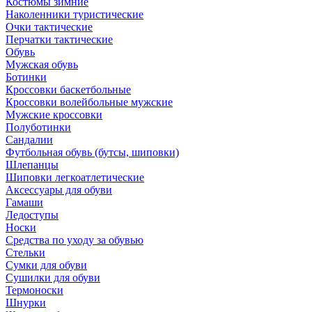
Костюмы зимние
Наколенники туристические
Очки тактические
Перчатки тактические
Обувь
Мужская обувь
Ботинки
Кроссовки баскетбольные
Кроссовки волейбольные мужские
Мужские кроссовки
Полуботинки
Сандалии
Футбольная обувь (бутсы, шиповки)
Шлепанцы
Шиповки легкоатлетические
Аксессуары для обуви
Гамаши
Ледоступы
Носки
Средства по уходу за обувью
Стельки
Сумки для обуви
Сушилки для обуви
Термоноски
Шнурки