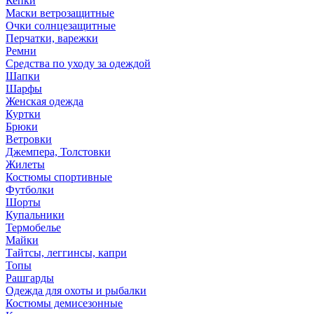
Кепки
Маски ветрозащитные
Очки солнцезащитные
Перчатки, варежки
Ремни
Средства по уходу за одеждой
Шапки
Шарфы
Женская одежда
Куртки
Брюки
Ветровки
Джемпера, Толстовки
Жилеты
Костюмы спортивные
Футболки
Шорты
Купальники
Термобелье
Майки
Тайтсы, леггинсы, капри
Топы
Рашгарды
Одежда для охоты и рыбалки
Костюмы демисезонные