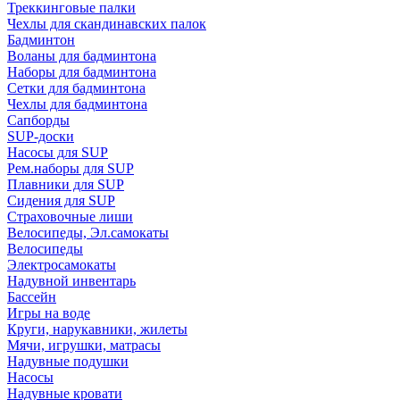
Треккинговые палки
Чехлы для скандинавских палок
Бадминтон
Воланы для бадминтона
Наборы для бадминтона
Сетки для бадминтона
Чехлы для бадминтона
Сапборды
SUP-доски
Насосы для SUP
Рем.наборы для SUP
Плавники для SUP
Сидения для SUP
Страховочные лиши
Велосипеды, Эл.самокаты
Велосипеды
Электросамокаты
Надувной инвентарь
Бассейн
Игры на воде
Круги, нарукавники, жилеты
Мячи, игрушки, матрасы
Надувные подушки
Насосы
Надувные кровати