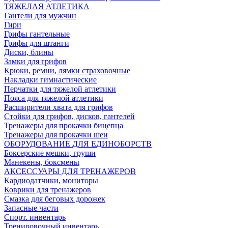
ТЯЖЕЛАЯ АТЛЕТИКА
Гантели для мужчин
Гири
Грифы гантельные
Грифы для штанги
Диски, блины
Замки для грифов
Крюки, ремни, лямки страховочные
Накладки гимнастические
Перчатки для тяжелой атлетики
Пояса для тяжелой атлетики
Расширители хвата для грифов
Стойки для грифов, дисков, гантелей
Тренажеры для прокачки бицепца
Тренажеры для прокачки шеи
ОБОРУДОВАНИЕ ДЛЯ ЕДИНОБОРСТВ
Боксерские мешки, груши
Манекены, боксмены
АКСЕССУАРЫ ДЛЯ ТРЕНАЖЕРОВ
Кардиодатчики, мониторы
Коврики для тренажеров
Смазка для беговых дорожек
Запасные части
Спорт. инвентарь
Тренировочный инвентарь