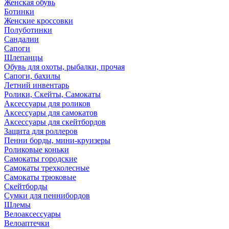
Женская обувь
Ботинки
Женские кроссовки
Полуботинки
Сандалии
Сапоги
Шлепанцы
Обувь для охоты, рыбалки, прочая
Сапоги, бахилы
Летний инвентарь
Ролики, Скейты, Самокаты
Аксессуары для роликов
Аксессуары для самокатов
Аксессуары для скейтбордов
Защита для роллеров
Пенни борды, мини-круизеры
Роликовые коньки
Самокаты городские
Самокаты трехколесные
Самокаты трюковые
Скейтборды
Сумки для пеннибордов
Шлемы
Велоаксессуары
Велоаптечки