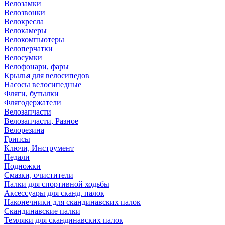
Велозамки
Велозвонки
Велокресла
Велокамеры
Велокомпьютеры
Велоперчатки
Велосумки
Велофонари, фары
Крылья для велосипедов
Насосы велосипедные
Фляги, бутылки
Флягодержатели
Велозапчасти
Велозапчасти, Разное
Велорезина
Грипсы
Ключи, Инструмент
Педали
Подножки
Смазки, очистители
Палки для спортивной ходьбы
Аксессуары для сканд. палок
Наконечники для скандинавских палок
Скандинавские палки
Темляки для скандинавских палок