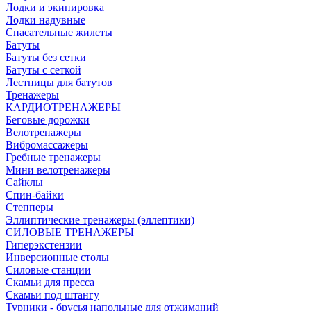
Лодки и экипировка
Лодки надувные
Спасательные жилеты
Батуты
Батуты без сетки
Батуты с сеткой
Лестницы для батутов
Тренажеры
КАРДИОТРЕНАЖЕРЫ
Беговые дорожки
Велотренажеры
Вибромассажеры
Гребные тренажеры
Мини велотренажеры
Сайклы
Спин-байки
Степперы
Эллиптические тренажеры (эллептики)
СИЛОВЫЕ ТРЕНАЖЕРЫ
Гиперэкстензии
Инверсионные столы
Силовые станции
Скамьи для пресса
Скамьи под штангу
Турники - брусья напольные для отжиманий