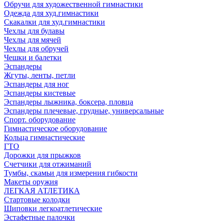
Обручи для художественной гимнастики
Одежда для худ.гимнастики
Скакалки для худ.гимнастики
Чехлы для булавы
Чехлы для мячей
Чехлы для обручей
Чешки и балетки
Эспандеры
Жгуты, ленты, петли
Эспандеры для ног
Эспандеры кистевые
Эспандеры лыжника, боксера, пловца
Эспандеры плечевые, грудные, универсальные
Спорт. оборудование
Гимнастическое оборудование
Кольца гимнастические
ГТО
Дорожки для прыжков
Счетчики для отжиманий
Тумбы, скамьи для измерения гибкости
Макеты оружия
ЛЕГКАЯ АТЛЕТИКА
Стартовые колодки
Шиповки легкоатлетические
Эстафетные палочки