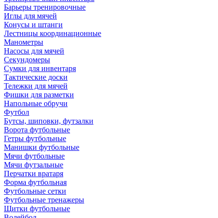
Барьеры тренировочные
Иглы для мячей
Конусы и штанги
Лестницы координационные
Манометры
Насосы для мячей
Секундомеры
Сумки для инвентаря
Тактические доски
Тележки для мячей
Фишки для разметки
Напольные обручи
Футбол
Бутсы, шиповки, футзалки
Ворота футбольные
Гетры футбольные
Манишки футбольные
Мячи футбольные
Мячи футзальные
Перчатки вратаря
Форма футбольная
Футбольные сетки
Футбольные тренажеры
Щитки футбольные
Волейбол