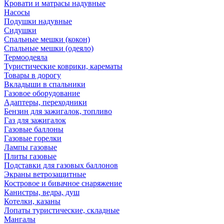
Кровати и матрасы надувные
Насосы
Подушки надувные
Сидушки
Спальные мешки (кокон)
Спальные мешки (одеяло)
Термоодеяла
Туристические коврики, карематы
Товары в дорогу
Вкладыши в спальники
Газовое оборудование
Адаптеры, переходники
Бензин для зажигалок, топливо
Газ для зажигалок
Газовые баллоны
Газовые горелки
Лампы газовые
Плиты газовые
Подставки для газовых баллонов
Экраны ветрозащитные
Костровое и бивачное снаряжение
Канистры, ведра, душ
Котелки, казаны
Лопаты туристические, складные
Мангалы