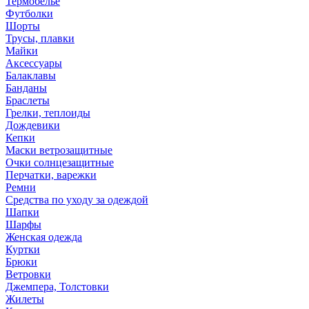
Термобелье
Футболки
Шорты
Трусы, плавки
Майки
Аксессуары
Балаклавы
Банданы
Браслеты
Грелки, теплоиды
Дождевики
Кепки
Маски ветрозащитные
Очки солнцезащитные
Перчатки, варежки
Ремни
Средства по уходу за одеждой
Шапки
Шарфы
Женская одежда
Куртки
Брюки
Ветровки
Джемпера, Толстовки
Жилеты