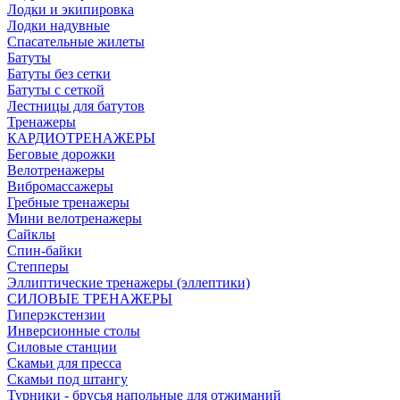
Лодки и экипировка
Лодки надувные
Спасательные жилеты
Батуты
Батуты без сетки
Батуты с сеткой
Лестницы для батутов
Тренажеры
КАРДИОТРЕНАЖЕРЫ
Беговые дорожки
Велотренажеры
Вибромассажеры
Гребные тренажеры
Мини велотренажеры
Сайклы
Спин-байки
Степперы
Эллиптические тренажеры (эллептики)
СИЛОВЫЕ ТРЕНАЖЕРЫ
Гиперэкстензии
Инверсионные столы
Силовые станции
Скамьи для пресса
Скамьи под штангу
Турники - брусья напольные для отжиманий