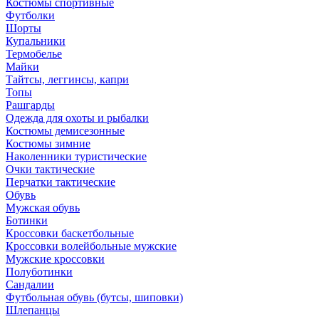
Костюмы спортивные
Футболки
Шорты
Купальники
Термобелье
Майки
Тайтсы, леггинсы, капри
Топы
Рашгарды
Одежда для охоты и рыбалки
Костюмы демисезонные
Костюмы зимние
Наколенники туристические
Очки тактические
Перчатки тактические
Обувь
Мужская обувь
Ботинки
Кроссовки баскетбольные
Кроссовки волейбольные мужские
Мужские кроссовки
Полуботинки
Сандалии
Футбольная обувь (бутсы, шиповки)
Шлепанцы