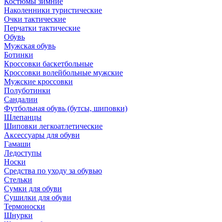
Костюмы зимние
Наколенники туристические
Очки тактические
Перчатки тактические
Обувь
Мужская обувь
Ботинки
Кроссовки баскетбольные
Кроссовки волейбольные мужские
Мужские кроссовки
Полуботинки
Сандалии
Футбольная обувь (бутсы, шиповки)
Шлепанцы
Шиповки легкоатлетические
Аксессуары для обуви
Гамаши
Ледоступы
Носки
Средства по уходу за обувью
Стельки
Сумки для обуви
Сушилки для обуви
Термоноски
Шнурки