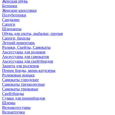
Женская обувь
Ботинки
Женские кроссовки
Полуботинки
Сандалии
Сапоги
Шлепанцы
Обувь для охоты, рыбалки, прочая
Сапоги, бахилы
Летний инвентарь
Ролики, Скейты, Самокаты
Аксессуары для роликов
Аксессуары для самокатов
Аксессуары для скейтбордов
Защита для роллеров
Пенни борды, мини-круизеры
Роликовые коньки
Самокаты городские
Самокаты трехколесные
Самокаты трюковые
Скейтборды
Сумки для пеннибордов
Шлемы
Велоаксессуары
Велоаптечки