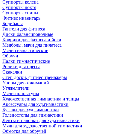
Суппорты колена
Суппорты локтя
Суппорты спины
Фитнес инвентарь
Бодибары
Гантели для фитнеса
Диски балансировочные
Коврики для фитнеса и йоги
Медболы, мячи для пилатеса
Мячи гимнастические
Обручи
Палки гимнастические
Ролики для пресса
Скакалки
Степ-доски, фитнес-тренажеры
Упоры для отжиманий
Утяжелители
Мячи-попрыгуны
Художественная гимнастика и танцы
Аксессуары для худ.гимнастики
Булавы для худ.гимнастики
Голеностопы для гимнастики
Ленты и палочки для худ.гимнастики
Мячи для художественной гимнастики
Обмотка для обручей