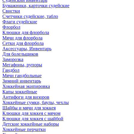
Судейский инвентарь
Бумажники, карточки судейские
Свистки
Счетчики судейские, табло
Флаги судейские
Флорбол
Клюшки для флорбола
Мячи для флорбола
Сетки для флорбола
Аксессуары, Инвентарь
Для болельщиков
Заморозка
Мегафоны, рупоры
Гандбол
Мячи гандбольные
Зимний инвентарь
Хоккейная экипировка
Капы хоккейные
Антифоги для визоров
Хоккейные сумки, баулы, чехлы
Шайбы и мячи для хоккея
Клюшки для хоккея с мячом
Клюшки для хоккея с шайбой
Детские хоккейные наборы
Хоккейные перчатки