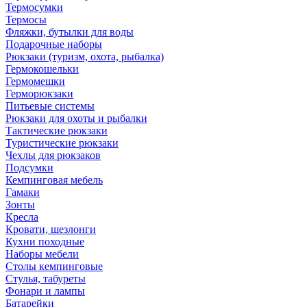
Термосумки
Термосы
Фляжки, бутылки для воды
Подарочные наборы
Рюкзаки (туризм, охота, рыбалка)
Гермокошельки
Гермомешки
Герморюкзаки
Питьевые системы
Рюкзаки для охоты и рыбалки
Тактические рюкзаки
Туристические рюкзаки
Чехлы для рюкзаков
Подсумки
Кемпинговая мебель
Гамаки
Зонты
Кресла
Кровати, шезлонги
Кухни походные
Наборы мебели
Столы кемпинговые
Стулья, табуреты
Фонари и лампы
Батарейки