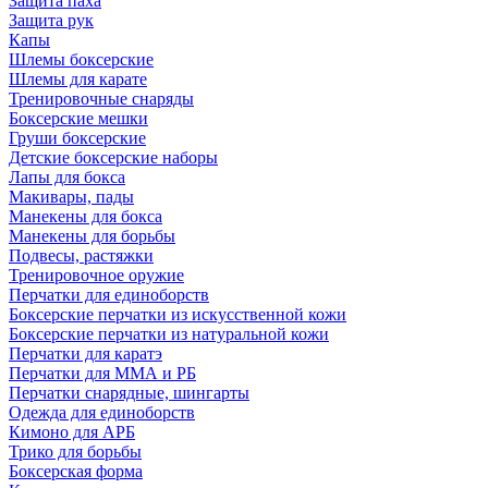
Защита паха
Защита рук
Капы
Шлемы боксерские
Шлемы для карате
Тренировочные снаряды
Боксерские мешки
Груши боксерские
Детские боксерские наборы
Лапы для бокса
Макивары, пады
Манекены для бокса
Манекены для борьбы
Подвесы, растяжки
Тренировочное оружие
Перчатки для единоборств
Боксерские перчатки из искусственной кожи
Боксерские перчатки из натуральной кожи
Перчатки для каратэ
Перчатки для ММА и РБ
Перчатки снарядные, шингарты
Одежда для единоборств
Кимоно для АРБ
Трико для борьбы
Боксерская форма