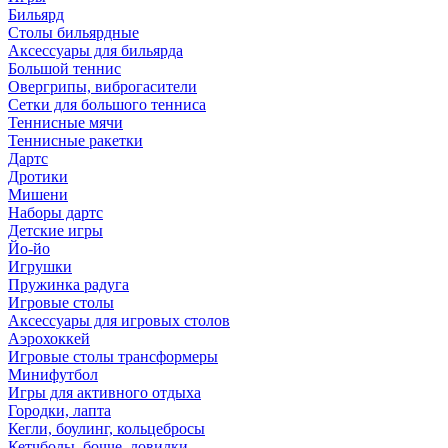
Бильярд
Столы бильярдные
Аксессуары для бильярда
Большой теннис
Овергрипы, виброгасители
Сетки для большого тенниса
Теннисные мячи
Теннисные ракетки
Дартс
Дротики
Мишени
Наборы дартс
Детские игры
Йо-йо
Игрушки
Пружинка радуга
Игровые столы
Аксессуары для игровых столов
Аэрохоккей
Игровые столы трансформеры
Минифутбол
Игры для активного отдыха
Городки, лапта
Кегли, боулинг, кольцебросы
Кетчболы, бочче, ловилки