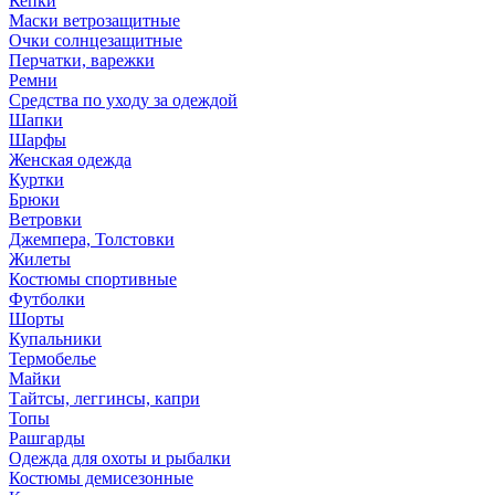
Кепки
Маски ветрозащитные
Очки солнцезащитные
Перчатки, варежки
Ремни
Средства по уходу за одеждой
Шапки
Шарфы
Женская одежда
Куртки
Брюки
Ветровки
Джемпера, Толстовки
Жилеты
Костюмы спортивные
Футболки
Шорты
Купальники
Термобелье
Майки
Тайтсы, леггинсы, капри
Топы
Рашгарды
Одежда для охоты и рыбалки
Костюмы демисезонные