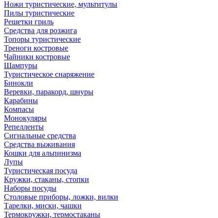
Ножи туристические, мультитулы
Пилы туристические
Решетки гриль
Средства для розжига
Топоры туристические
Треноги костровые
Чайники костровые
Шампуры
Туристическое снаряжение
Бинокли
Веревки, паракорд, шнуры
Карабины
Компасы
Монокуляры
Репелленты
Сигнальные средства
Средства выживания
Кошки для альпинизма
Лупы
Туристическая посуда
Кружки, стаканы, стопки
Наборы посуды
Столовые приборы, ложки, вилки
Тарелки, миски, чашки
Термокружки, термостаканы