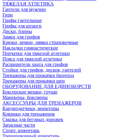
ТЯЖЕЛАЯ АТЛЕТИКА
Гантели для мужчин
Гири
Грифы гантельные
Грифы для штанги
Диски, блины
Замки для грифов
Крюки, ремни, лямки страховочные
Накладки гимнастические
Перчатки для тяжелой атлетики
Пояса для тяжелой атлетики
Расширители хвата для грифов
Стойки для грифов, дисков, гантелей
Тренажеры для прокачки бицепца
Тренажеры для прокачки шеи
ОБОРУДОВАНИЕ ДЛЯ ЕДИНОБОРСТВ
Боксерские мешки, груши
Манекены, боксмены
АКСЕССУАРЫ ДЛЯ ТРЕНАЖЕРОВ
Кардиодатчики, мониторы
Коврики для тренажеров
Смазка для беговых дорожек
Запасные части
Спорт. инвентарь
Тренировочный инвентарь