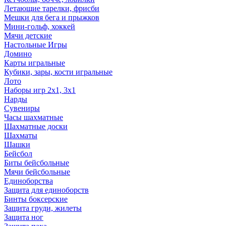
Летающие тарелки, фрисби
Мешки для бега и прыжков
Мини-гольф, хоккей
Мячи детские
Настольные Игры
Домино
Карты игральные
Кубики, зары, кости игральные
Лото
Наборы игр 2х1, 3х1
Нарды
Сувениры
Часы шахматные
Шахматные доски
Шахматы
Шашки
Бейсбол
Биты бейсбольные
Мячи бейсбольные
Единоборства
Защита для единоборств
Бинты боксерские
Защита груди, жилеты
Защита ног