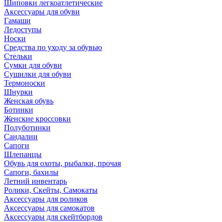
Шиповки легкоатлетические
Аксессуары для обуви
Гамаши
Ледоступы
Носки
Средства по уходу за обувью
Стельки
Сумки для обуви
Сушилки для обуви
Термоноски
Шнурки
Женская обувь
Ботинки
Женские кроссовки
Полуботинки
Сандалии
Сапоги
Шлепанцы
Обувь для охоты, рыбалки, прочая
Сапоги, бахилы
Летний инвентарь
Ролики, Скейты, Самокаты
Аксессуары для роликов
Аксессуары для самокатов
Аксессуары для скейтбордов