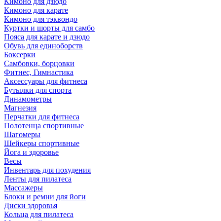
Кимоно для дзюдо
Кимоно для карате
Кимоно для тэквондо
Куртки и шорты для самбо
Пояса для карате и дзюдо
Обувь для единоборств
Боксерки
Самбовки, борцовки
Фитнес, Гимнастика
Аксессуары для фитнеса
Бутылки для спорта
Динамометры
Магнезия
Перчатки для фитнеса
Полотенца спортивные
Шагомеры
Шейкеры спортивные
Йога и здоровье
Весы
Инвентарь для похудения
Ленты для пилатеса
Массажеры
Блоки и ремни для йоги
Диски здоровья
Кольца для пилатеса