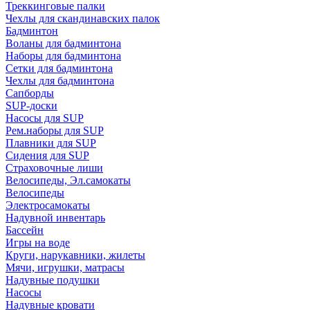
Треккинговые палки
Чехлы для скандинавских палок
Бадминтон
Воланы для бадминтона
Наборы для бадминтона
Сетки для бадминтона
Чехлы для бадминтона
Сапборды
SUP-доски
Насосы для SUP
Рем.наборы для SUP
Плавники для SUP
Сидения для SUP
Страховочные лиши
Велосипеды, Эл.самокаты
Велосипеды
Электросамокаты
Надувной инвентарь
Бассейн
Игры на воде
Круги, нарукавники, жилеты
Мячи, игрушки, матрасы
Надувные подушки
Насосы
Надувные кровати