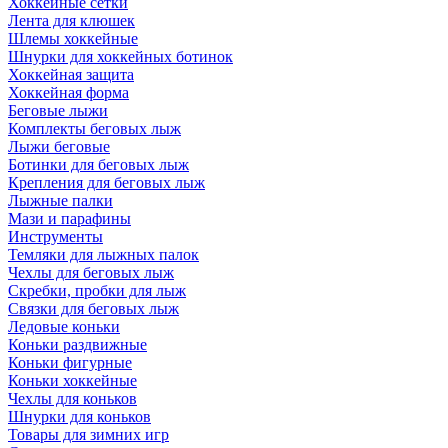
Хоккейные сетки
Лента для клюшек
Шлемы хоккейные
Шнурки для хоккейных ботинок
Хоккейная защита
Хоккейная форма
Беговые лыжи
Комплекты беговых лыж
Лыжи беговые
Ботинки для беговых лыж
Крепления для беговых лыж
Лыжные палки
Мази и парафины
Инструменты
Темляки для лыжных палок
Чехлы для беговых лыж
Скребки, пробки для лыж
Связки для беговых лыж
Ледовые коньки
Коньки раздвижные
Коньки фигурные
Коньки хоккейные
Чехлы для коньков
Шнурки для коньков
Товары для зимних игр