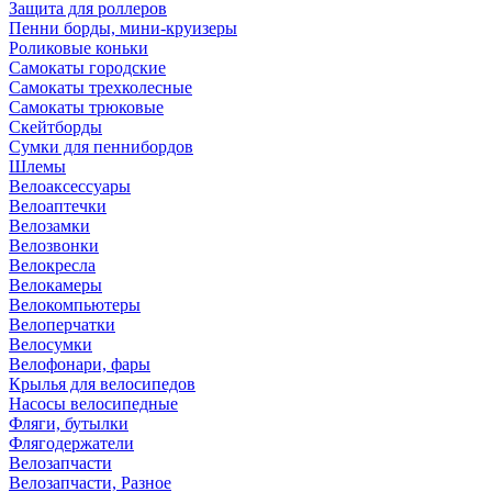
Защита для роллеров
Пенни борды, мини-круизеры
Роликовые коньки
Самокаты городские
Самокаты трехколесные
Самокаты трюковые
Скейтборды
Сумки для пеннибордов
Шлемы
Велоаксессуары
Велоаптечки
Велозамки
Велозвонки
Велокресла
Велокамеры
Велокомпьютеры
Велоперчатки
Велосумки
Велофонари, фары
Крылья для велосипедов
Насосы велосипедные
Фляги, бутылки
Флягодержатели
Велозапчасти
Велозапчасти, Разное