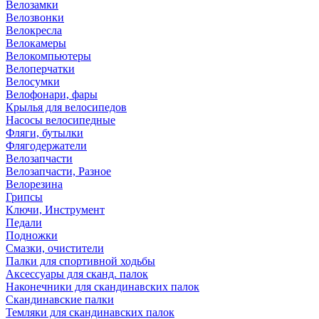
Велозамки
Велозвонки
Велокресла
Велокамеры
Велокомпьютеры
Велоперчатки
Велосумки
Велофонари, фары
Крылья для велосипедов
Насосы велосипедные
Фляги, бутылки
Флягодержатели
Велозапчасти
Велозапчасти, Разное
Велорезина
Грипсы
Ключи, Инструмент
Педали
Подножки
Смазки, очистители
Палки для спортивной ходьбы
Аксессуары для сканд. палок
Наконечники для скандинавских палок
Скандинавские палки
Темляки для скандинавских палок