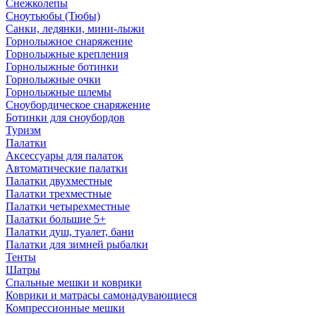
Снежколепы
Сноутьюбы (Тюбы)
Санки, ледянки, мини-лыжи
Горнолыжное снаряжение
Горнолыжные крепления
Горнолыжные ботинки
Горнолыжные очки
Горнолыжные шлемы
Сноубордическое снаряжение
Ботинки для сноубордов
Туризм
Палатки
Аксессуары для палаток
Автоматические палатки
Палатки двухместные
Палатки трехместные
Палатки четырехместные
Палатки большие 5+
Палатки душ, туалет, бани
Палатки для зимней рыбалки
Тенты
Шатры
Спальные мешки и коврики
Коврики и матрасы самонадувающиеся
Компрессионные мешки