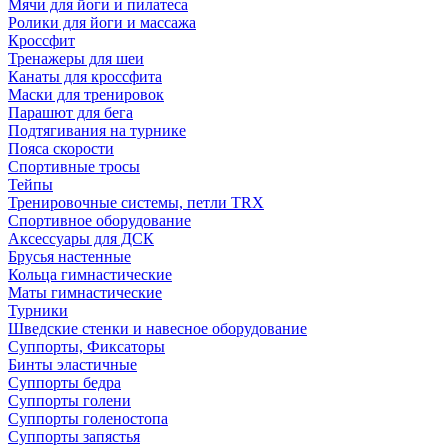
Мячи для йоги и пилатеса
Ролики для йоги и массажа
Кроссфит
Тренажеры для шеи
Канаты для кроссфита
Маски для тренировок
Парашют для бега
Подтягивания на турнике
Пояса скорости
Спортивные тросы
Тейпы
Тренировочные системы, петли TRX
Спортивное оборудование
Аксессуары для ДСК
Брусья настенные
Кольца гимнастические
Маты гимнастические
Турники
Шведские стенки и навесное оборудование
Суппорты, Фиксаторы
Бинты эластичные
Суппорты бедра
Суппорты голени
Суппорты голеностопа
Суппорты запястья