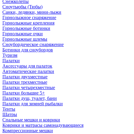
Снежколепы
Сноутьюбы (Тюбы)
Санки, ледянки, мини-лыжи
Горнолыжное снаряжение
Горнолыжные крепления
Горнолыжные ботинки
Горнолыжные очки
Горнолыжные шлемы
Сноубордическое снаряжение
Ботинки для сноубордов
Туризм
Палатки
Аксессуары для палаток
Автоматические палатки
Палатки двухместные
Палатки трехместные
Палатки четырехместные
Палатки большие 5+
Палатки душ, туалет, бани
Палатки для зимней рыбалки
Тенты
Шатры
Спальные мешки и коврики
Коврики и матрасы самонадувающиеся
Компрессионные мешки