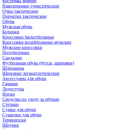
Костюмы зимние
Наколенники туристические
Очки тактические
Перчатки тактические
Обувь
Мужская обувь
Ботинки
Кроссовки баскетбольные
Кроссовки волейбольные мужские
Мужские кроссовки
Полуботинки
Сандалии
Футбольная обувь (бутсы, шиповки)
Шлепанцы
Шиповки легкоатлетические
Аксессуары для обуви
Гамаши
Ледоступы
Носки
Средства по уходу за обувью
Стельки
Сумки для обуви
Сушилки для обуви
Термоноски
Шнурки