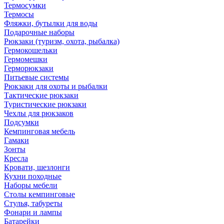
Термосумки
Термосы
Фляжки, бутылки для воды
Подарочные наборы
Рюкзаки (туризм, охота, рыбалка)
Гермокошельки
Гермомешки
Герморюкзаки
Питьевые системы
Рюкзаки для охоты и рыбалки
Тактические рюкзаки
Туристические рюкзаки
Чехлы для рюкзаков
Подсумки
Кемпинговая мебель
Гамаки
Зонты
Кресла
Кровати, шезлонги
Кухни походные
Наборы мебели
Столы кемпинговые
Стулья, табуреты
Фонари и лампы
Батарейки