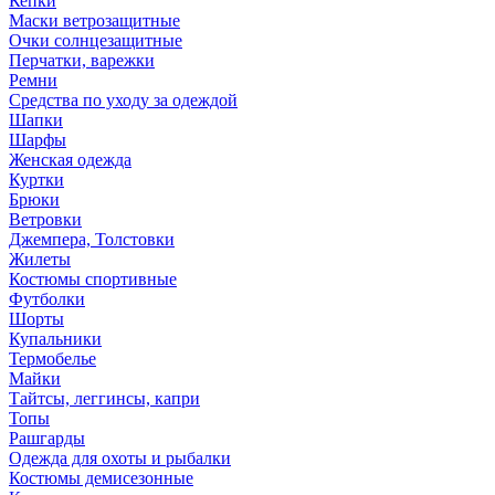
Кепки
Маски ветрозащитные
Очки солнцезащитные
Перчатки, варежки
Ремни
Средства по уходу за одеждой
Шапки
Шарфы
Женская одежда
Куртки
Брюки
Ветровки
Джемпера, Толстовки
Жилеты
Костюмы спортивные
Футболки
Шорты
Купальники
Термобелье
Майки
Тайтсы, леггинсы, капри
Топы
Рашгарды
Одежда для охоты и рыбалки
Костюмы демисезонные