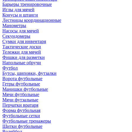
Барьеры тренировочные
Иглы для мячей
Конусы и штанги
Лестницы координационные
Манометры
Насосы для мячей
Секундомеры
Сумки для инвентаря
Тактические доски
Тележки для мячей
Фишки для разметки
Напольные обручи
Футбол
Бутсы, шиповки, футзалки
Ворота футбольные
Гетры футбольные
Манишки футбольные
Мячи футбольные
Мячи футзальные
Перчатки вратаря
Форма футбольная
Футбольные сетки
Футбольные тренажеры
Щитки футбольные
Волейбол