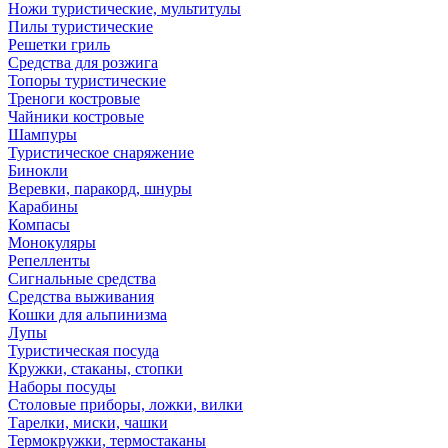
Ножи туристические, мультитулы
Пилы туристические
Решетки гриль
Средства для розжига
Топоры туристические
Треноги костровые
Чайники костровые
Шампуры
Туристическое снаряжение
Бинокли
Веревки, паракорд, шнуры
Карабины
Компасы
Монокуляры
Репелленты
Сигнальные средства
Средства выживания
Кошки для альпинизма
Лупы
Туристическая посуда
Кружки, стаканы, стопки
Наборы посуды
Столовые приборы, ложки, вилки
Тарелки, миски, чашки
Термокружки, термостаканы