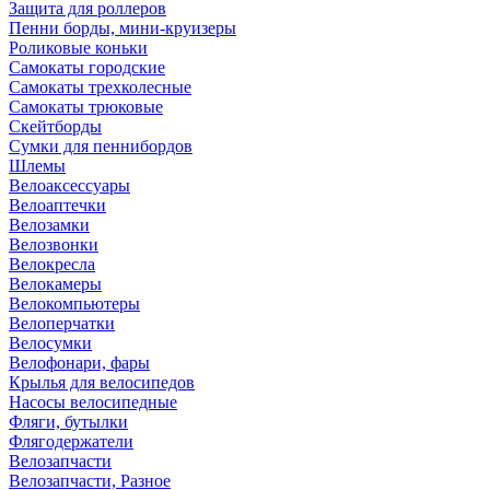
Защита для роллеров
Пенни борды, мини-круизеры
Роликовые коньки
Самокаты городские
Самокаты трехколесные
Самокаты трюковые
Скейтборды
Сумки для пеннибордов
Шлемы
Велоаксессуары
Велоаптечки
Велозамки
Велозвонки
Велокресла
Велокамеры
Велокомпьютеры
Велоперчатки
Велосумки
Велофонари, фары
Крылья для велосипедов
Насосы велосипедные
Фляги, бутылки
Флягодержатели
Велозапчасти
Велозапчасти, Разное