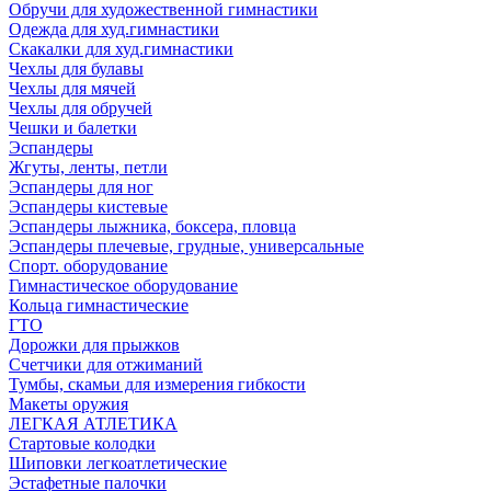
Обручи для художественной гимнастики
Одежда для худ.гимнастики
Скакалки для худ.гимнастики
Чехлы для булавы
Чехлы для мячей
Чехлы для обручей
Чешки и балетки
Эспандеры
Жгуты, ленты, петли
Эспандеры для ног
Эспандеры кистевые
Эспандеры лыжника, боксера, пловца
Эспандеры плечевые, грудные, универсальные
Спорт. оборудование
Гимнастическое оборудование
Кольца гимнастические
ГТО
Дорожки для прыжков
Счетчики для отжиманий
Тумбы, скамьи для измерения гибкости
Макеты оружия
ЛЕГКАЯ АТЛЕТИКА
Стартовые колодки
Шиповки легкоатлетические
Эстафетные палочки