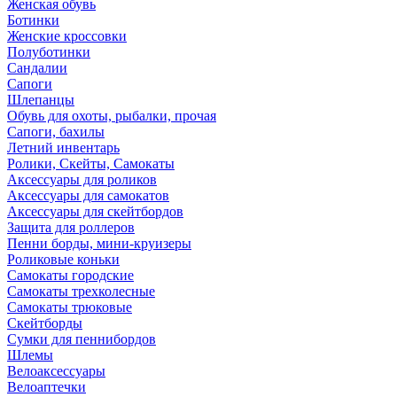
Женская обувь
Ботинки
Женские кроссовки
Полуботинки
Сандалии
Сапоги
Шлепанцы
Обувь для охоты, рыбалки, прочая
Сапоги, бахилы
Летний инвентарь
Ролики, Скейты, Самокаты
Аксессуары для роликов
Аксессуары для самокатов
Аксессуары для скейтбордов
Защита для роллеров
Пенни борды, мини-круизеры
Роликовые коньки
Самокаты городские
Самокаты трехколесные
Самокаты трюковые
Скейтборды
Сумки для пеннибордов
Шлемы
Велоаксессуары
Велоаптечки