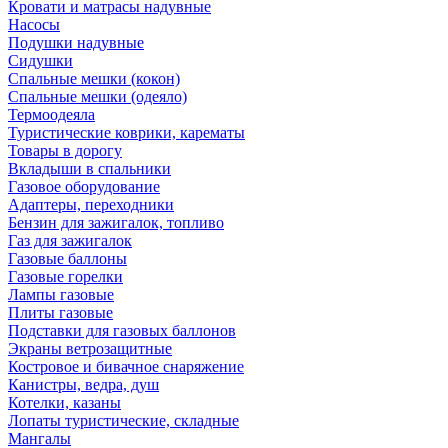
Кровати и матрасы надувные
Насосы
Подушки надувные
Сидушки
Спальные мешки (кокон)
Спальные мешки (одеяло)
Термоодеяла
Туристические коврики, карематы
Товары в дорогу
Вкладыши в спальники
Газовое оборудование
Адаптеры, переходники
Бензин для зажигалок, топливо
Газ для зажигалок
Газовые баллоны
Газовые горелки
Лампы газовые
Плиты газовые
Подставки для газовых баллонов
Экраны ветрозащитные
Костровое и бивачное снаряжение
Канистры, ведра, душ
Котелки, казаны
Лопаты туристические, складные
Мангалы