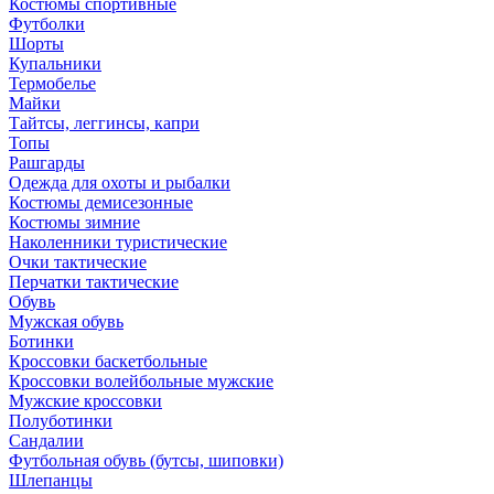
Костюмы спортивные
Футболки
Шорты
Купальники
Термобелье
Майки
Тайтсы, леггинсы, капри
Топы
Рашгарды
Одежда для охоты и рыбалки
Костюмы демисезонные
Костюмы зимние
Наколенники туристические
Очки тактические
Перчатки тактические
Обувь
Мужская обувь
Ботинки
Кроссовки баскетбольные
Кроссовки волейбольные мужские
Мужские кроссовки
Полуботинки
Сандалии
Футбольная обувь (бутсы, шиповки)
Шлепанцы