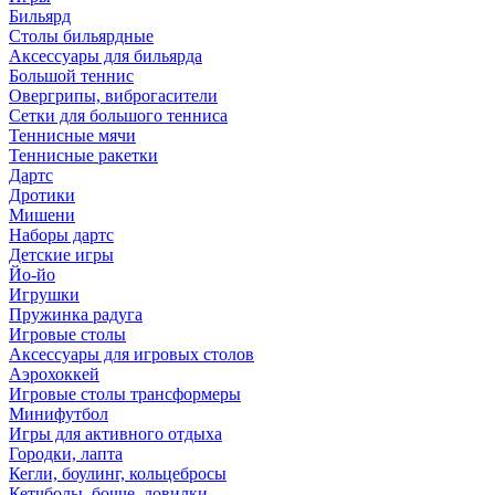
Бильярд
Столы бильярдные
Аксессуары для бильярда
Большой теннис
Овергрипы, виброгасители
Сетки для большого тенниса
Теннисные мячи
Теннисные ракетки
Дартс
Дротики
Мишени
Наборы дартс
Детские игры
Йо-йо
Игрушки
Пружинка радуга
Игровые столы
Аксессуары для игровых столов
Аэрохоккей
Игровые столы трансформеры
Минифутбол
Игры для активного отдыха
Городки, лапта
Кегли, боулинг, кольцебросы
Кетчболы, бочче, ловилки