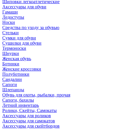
Шиповки легкоатлетические
Аксессуары для обуви
Гамаши
Ледоступы
Носки
Средства по уходу за обувью
Стельки
Сумки для обуви
Сушилки для обуви
Термоноски
Шнурки
Женская обувь
Ботинки
Женские кроссовки
Полуботинки
Сандалии
Сапоги
Шлепанцы
Обувь для охоты, рыбалки, прочая
Сапоги, бахилы
Летний инвентарь
Ролики, Скейты, Самокаты
Аксессуары для роликов
Аксессуары для самокатов
Аксессуары для скейтбордов