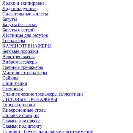
Лодки и экипировка
Лодки надувные
Спасательные жилеты
Батуты
Батуты без сетки
Батуты с сеткой
Лестницы для батутов
Тренажеры
КАРДИОТРЕНАЖЕРЫ
Беговые дорожки
Велотренажеры
Вибромассажеры
Гребные тренажеры
Мини велотренажеры
Сайклы
Спин-байки
Степперы
Эллиптические тренажеры (эллептики)
СИЛОВЫЕ ТРЕНАЖЕРЫ
Гиперэкстензии
Инверсионные столы
Силовые станции
Скамьи для пресса
Скамьи под штангу
Турники - брусья напольные для отжиманий