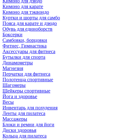
Кимоно для дзюдо
Кимоно для карате
Кимоно для тэквондо
Куртки и шорты для самбо
Пояса для карате и дзюдо
Обувь для единоборств
Боксерки
Самбовки, борцовки
Фитнес, Гимнастика
Аксессуары для фитнеса
Бутылки для спорта
Динамометры
Магнезия
Перчатки для фитнеса
Полотенца спортивные
Шагомеры
Шейкеры спортивные
Йога и здоровье
Весы
Инвентарь для похудения
Ленты для пилатеса
Массажеры
Блоки и ремни для йоги
Диски здоровья
Кольца для пилатеса