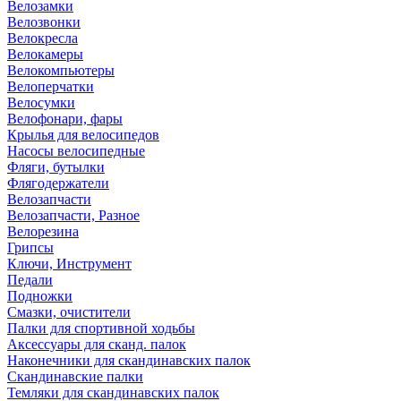
Велозамки
Велозвонки
Велокресла
Велокамеры
Велокомпьютеры
Велоперчатки
Велосумки
Велофонари, фары
Крылья для велосипедов
Насосы велосипедные
Фляги, бутылки
Флягодержатели
Велозапчасти
Велозапчасти, Разное
Велорезина
Грипсы
Ключи, Инструмент
Педали
Подножки
Смазки, очистители
Палки для спортивной ходьбы
Аксессуары для сканд. палок
Наконечники для скандинавских палок
Скандинавские палки
Темляки для скандинавских палок