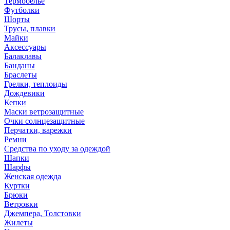
Термобелье
Футболки
Шорты
Трусы, плавки
Майки
Аксессуары
Балаклавы
Банданы
Браслеты
Грелки, теплоиды
Дождевики
Кепки
Маски ветрозащитные
Очки солнцезащитные
Перчатки, варежки
Ремни
Средства по уходу за одеждой
Шапки
Шарфы
Женская одежда
Куртки
Брюки
Ветровки
Джемпера, Толстовки
Жилеты