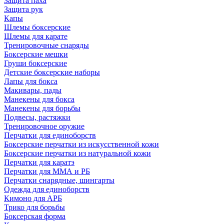
Защита паха
Защита рук
Капы
Шлемы боксерские
Шлемы для карате
Тренировочные снаряды
Боксерские мешки
Груши боксерские
Детские боксерские наборы
Лапы для бокса
Макивары, пады
Манекены для бокса
Манекены для борьбы
Подвесы, растяжки
Тренировочное оружие
Перчатки для единоборств
Боксерские перчатки из искусственной кожи
Боксерские перчатки из натуральной кожи
Перчатки для каратэ
Перчатки для ММА и РБ
Перчатки снарядные, шингарты
Одежда для единоборств
Кимоно для АРБ
Трико для борьбы
Боксерская форма