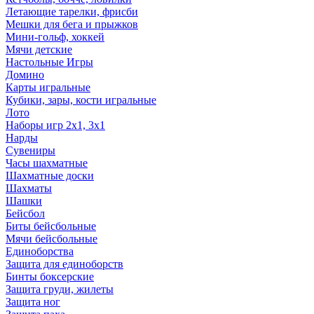
Летающие тарелки, фрисби
Мешки для бега и прыжков
Мини-гольф, хоккей
Мячи детские
Настольные Игры
Домино
Карты игральные
Кубики, зары, кости игральные
Лото
Наборы игр 2х1, 3х1
Нарды
Сувениры
Часы шахматные
Шахматные доски
Шахматы
Шашки
Бейсбол
Биты бейсбольные
Мячи бейсбольные
Единоборства
Защита для единоборств
Бинты боксерские
Защита груди, жилеты
Защита ног