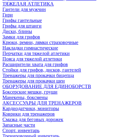
ТЯЖЕЛАЯ АТЛЕТИКА
Гантели для мужчин
Гири
Грифы гантельные
Грифы для штанги
Диски, блины
Замки для грифов
Крюки, ремни, лямки страховочные
Накладки гимнастические
Перчатки для тяжелой атлетики
Пояса для тяжелой атлетики
Расширители хвата для грифов
Стойки для грифов, дисков, гантелей
Тренажеры для прокачки бицепца
Тренажеры для прокачки шеи
ОБОРУДОВАНИЕ ДЛЯ ЕДИНОБОРСТВ
Боксерские мешки, груши
Манекены, боксмены
АКСЕССУАРЫ ДЛЯ ТРЕНАЖЕРОВ
Кардиодатчики, мониторы
Коврики для тренажеров
Смазка для беговых дорожек
Запасные части
Спорт. инвентарь
Тренировочный инвентарь