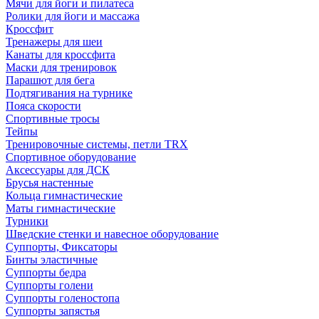
Мячи для йоги и пилатеса
Ролики для йоги и массажа
Кроссфит
Тренажеры для шеи
Канаты для кроссфита
Маски для тренировок
Парашют для бега
Подтягивания на турнике
Пояса скорости
Спортивные тросы
Тейпы
Тренировочные системы, петли TRX
Спортивное оборудование
Аксессуары для ДСК
Брусья настенные
Кольца гимнастические
Маты гимнастические
Турники
Шведские стенки и навесное оборудование
Суппорты, Фиксаторы
Бинты эластичные
Суппорты бедра
Суппорты голени
Суппорты голеностопа
Суппорты запястья