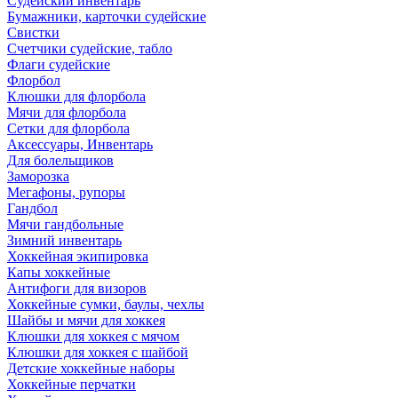
Судейский инвентарь
Бумажники, карточки судейские
Свистки
Счетчики судейские, табло
Флаги судейские
Флорбол
Клюшки для флорбола
Мячи для флорбола
Сетки для флорбола
Аксессуары, Инвентарь
Для болельщиков
Заморозка
Мегафоны, рупоры
Гандбол
Мячи гандбольные
Зимний инвентарь
Хоккейная экипировка
Капы хоккейные
Антифоги для визоров
Хоккейные сумки, баулы, чехлы
Шайбы и мячи для хоккея
Клюшки для хоккея с мячом
Клюшки для хоккея с шайбой
Детские хоккейные наборы
Хоккейные перчатки