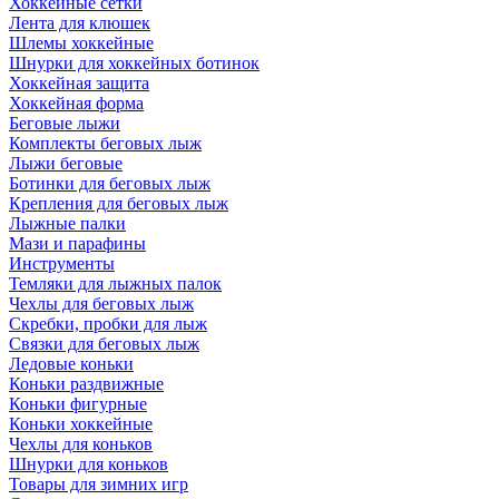
Хоккейные сетки
Лента для клюшек
Шлемы хоккейные
Шнурки для хоккейных ботинок
Хоккейная защита
Хоккейная форма
Беговые лыжи
Комплекты беговых лыж
Лыжи беговые
Ботинки для беговых лыж
Крепления для беговых лыж
Лыжные палки
Мази и парафины
Инструменты
Темляки для лыжных палок
Чехлы для беговых лыж
Скребки, пробки для лыж
Связки для беговых лыж
Ледовые коньки
Коньки раздвижные
Коньки фигурные
Коньки хоккейные
Чехлы для коньков
Шнурки для коньков
Товары для зимних игр