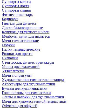
Суппорты колена
Суппорты локтя
Суппорты спины
Фитнес инвентарь
Бодибары
Гантели для фитнеса
Диски балансировочные
Коврики для фитнеса и йоги
Медболы, мячи для пилатеса
Мячи гимнастические
Обручи
Палки гимнастические
Ролики для пресса
Скакалки
Степ-доски, фитнес-тренажеры
Упоры для отжиманий
Утяжелители
Мячи-попрыгуны
Художественная гимнастика и танцы
Аксессуары для худ.гимнастики
Булавы для худ.гимнастики
Голеностопы для гимнастики
Ленты и палочки для худ.гимнастики
Мячи для художественной гимнастики
Обмотка для обручей