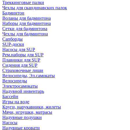
Треккинговые палки
Чехлы для скандинавских палок
Бадминтон
Воланы для бадминтона
Наборы для бадминтона
Сетки для бадминтона
Чехлы для бадминтона
Сапборды
SUP-доски
Насосы для SUP
Рем.наборы для SUP
Плавники для SUP
Сидения для SUP
Страховочные лиши
Велосипеды, Эл.самокаты
Велосипеды
Электросамокаты
Надувной инвентарь
Бассейн
Игры на воде
Круги, нарукавники, жилеты
Мячи, игрушки, матрасы
Надувные подушки
Насосы
Надувные кровати