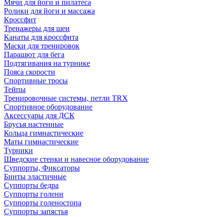
Мячи для йоги и пилатеса
Ролики для йоги и массажа
Кроссфит
Тренажеры для шеи
Канаты для кроссфита
Маски для тренировок
Парашют для бега
Подтягивания на турнике
Пояса скорости
Спортивные тросы
Тейпы
Тренировочные системы, петли TRX
Спортивное оборудование
Аксессуары для ДСК
Брусья настенные
Кольца гимнастические
Маты гимнастические
Турники
Шведские стенки и навесное оборудование
Суппорты, Фиксаторы
Бинты эластичные
Суппорты бедра
Суппорты голени
Суппорты голеностопа
Суппорты запястья