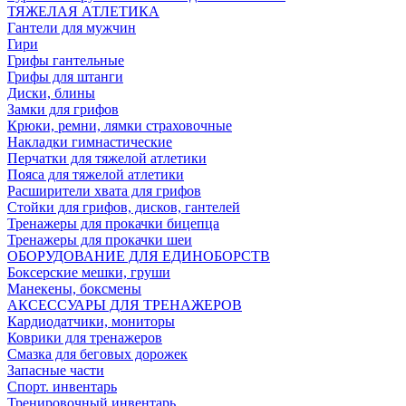
ТЯЖЕЛАЯ АТЛЕТИКА
Гантели для мужчин
Гири
Грифы гантельные
Грифы для штанги
Диски, блины
Замки для грифов
Крюки, ремни, лямки страховочные
Накладки гимнастические
Перчатки для тяжелой атлетики
Пояса для тяжелой атлетики
Расширители хвата для грифов
Стойки для грифов, дисков, гантелей
Тренажеры для прокачки бицепца
Тренажеры для прокачки шеи
ОБОРУДОВАНИЕ ДЛЯ ЕДИНОБОРСТВ
Боксерские мешки, груши
Манекены, боксмены
АКСЕССУАРЫ ДЛЯ ТРЕНАЖЕРОВ
Кардиодатчики, мониторы
Коврики для тренажеров
Смазка для беговых дорожек
Запасные части
Спорт. инвентарь
Тренировочный инвентарь