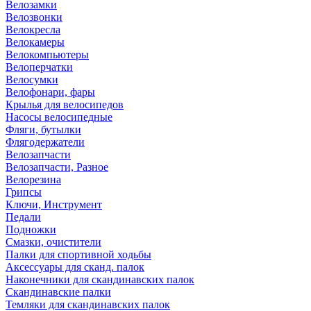
Велозамки
Велозвонки
Велокресла
Велокамеры
Велокомпьютеры
Велоперчатки
Велосумки
Велофонари, фары
Крылья для велосипедов
Насосы велосипедные
Фляги, бутылки
Флягодержатели
Велозапчасти
Велозапчасти, Разное
Велорезина
Грипсы
Ключи, Инструмент
Педали
Подножки
Смазки, очистители
Палки для спортивной ходьбы
Аксессуары для сканд. палок
Наконечники для скандинавских палок
Скандинавские палки
Темляки для скандинавских палок