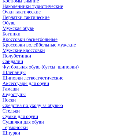
Костюмы зимние
Наколенники туристические
Очки тактические
Перчатки тактические
Обувь
Мужская обувь
Ботинки
Кроссовки баскетбольные
Кроссовки волейбольные мужские
Мужские кроссовки
Полуботинки
Сандалии
Футбольная обувь (бутсы, шиповки)
Шлепанцы
Шиповки легкоатлетические
Аксессуары для обуви
Гамаши
Ледоступы
Носки
Средства по уходу за обувью
Стельки
Сумки для обуви
Сушилки для обуви
Термоноски
Шнурки