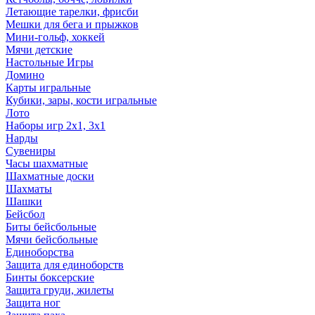
Летающие тарелки, фрисби
Мешки для бега и прыжков
Мини-гольф, хоккей
Мячи детские
Настольные Игры
Домино
Карты игральные
Кубики, зары, кости игральные
Лото
Наборы игр 2х1, 3х1
Нарды
Сувениры
Часы шахматные
Шахматные доски
Шахматы
Шашки
Бейсбол
Биты бейсбольные
Мячи бейсбольные
Единоборства
Защита для единоборств
Бинты боксерские
Защита груди, жилеты
Защита ног