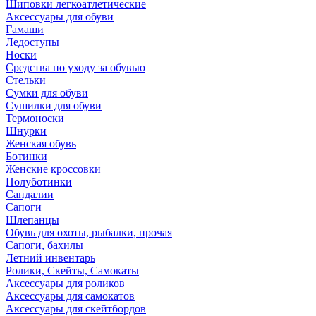
Шиповки легкоатлетические
Аксессуары для обуви
Гамаши
Ледоступы
Носки
Средства по уходу за обувью
Стельки
Сумки для обуви
Сушилки для обуви
Термоноски
Шнурки
Женская обувь
Ботинки
Женские кроссовки
Полуботинки
Сандалии
Сапоги
Шлепанцы
Обувь для охоты, рыбалки, прочая
Сапоги, бахилы
Летний инвентарь
Ролики, Скейты, Самокаты
Аксессуары для роликов
Аксессуары для самокатов
Аксессуары для скейтбордов