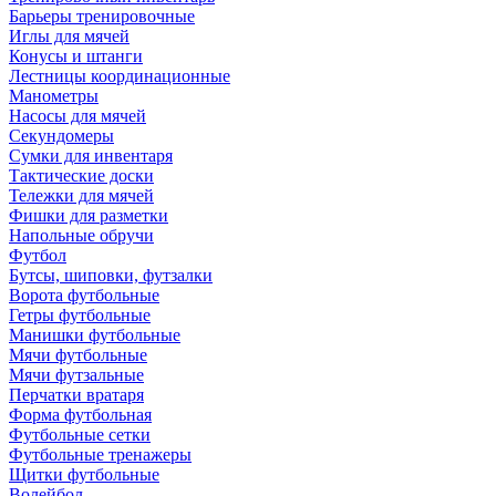
Барьеры тренировочные
Иглы для мячей
Конусы и штанги
Лестницы координационные
Манометры
Насосы для мячей
Секундомеры
Сумки для инвентаря
Тактические доски
Тележки для мячей
Фишки для разметки
Напольные обручи
Футбол
Бутсы, шиповки, футзалки
Ворота футбольные
Гетры футбольные
Манишки футбольные
Мячи футбольные
Мячи футзальные
Перчатки вратаря
Форма футбольная
Футбольные сетки
Футбольные тренажеры
Щитки футбольные
Волейбол