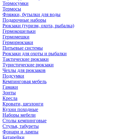
Термосумки
Термосы
Фляжки, бутылки для воды
Подарочные наборы
Рюкзаки (туризм, охота, рыбалка)
Гермокошельки
Гермомешки
Герморюкзаки
Питьевые системы
Рюкзаки для охоты и рыбалки
Тактические рюкзаки
Туристические рюкзаки
Чехлы для рюкзаков
Подсумки
Кемпинговая мебель
Гамаки
Зонты
Кресла
Кровати, шезлонги
Кухни походные
Наборы мебели
Столы кемпинговые
Стулья, табуреты
Фонари и лампы
Батарейки