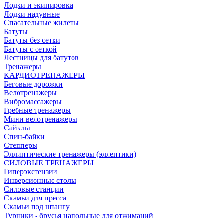
Лодки и экипировка
Лодки надувные
Спасательные жилеты
Батуты
Батуты без сетки
Батуты с сеткой
Лестницы для батутов
Тренажеры
КАРДИОТРЕНАЖЕРЫ
Беговые дорожки
Велотренажеры
Вибромассажеры
Гребные тренажеры
Мини велотренажеры
Сайклы
Спин-байки
Степперы
Эллиптические тренажеры (эллептики)
СИЛОВЫЕ ТРЕНАЖЕРЫ
Гиперэкстензии
Инверсионные столы
Силовые станции
Скамьи для пресса
Скамьи под штангу
Турники - брусья напольные для отжиманий