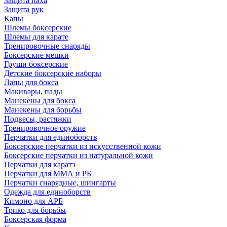
Защита паха
Защита рук
Капы
Шлемы боксерские
Шлемы для карате
Тренировочные снаряды
Боксерские мешки
Груши боксерские
Детские боксерские наборы
Лапы для бокса
Макивары, пады
Манекены для бокса
Манекены для борьбы
Подвесы, растяжки
Тренировочное оружие
Перчатки для единоборств
Боксерские перчатки из искусственной кожи
Боксерские перчатки из натуральной кожи
Перчатки для каратэ
Перчатки для ММА и РБ
Перчатки снарядные, шингарты
Одежда для единоборств
Кимоно для АРБ
Трико для борьбы
Боксерская форма