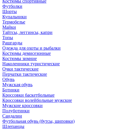
Костюмы спортивные
Футболки
Шорты
Купальники
Термобелье
Майки
Тайтсы, леггинсы, капри
Топы
Рашгарды
Одежда для охоты и рыбалки
Костюмы демисезонные
Костюмы зимние
Наколенники туристические
Очки тактические
Перчатки тактические
Обувь
Мужская обувь
Ботинки
Кроссовки баскетбольные
Кроссовки волейбольные мужские
Мужские кроссовки
Полуботинки
Сандалии
Футбольная обувь (бутсы, шиповки)
Шлепанцы