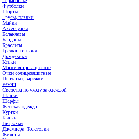
Термобелье
Футболки
Шорты
Трусы, плавки
Майки
Аксессуары
Балаклавы
Банданы
Браслеты
Грелки, теплоиды
Дождевики
Кепки
Маски ветрозащитные
Очки солнцезащитные
Перчатки, варежки
Ремни
Средства по уходу за одеждой
Шапки
Шарфы
Женская одежда
Куртки
Брюки
Ветровки
Джемпера, Толстовки
Жилеты