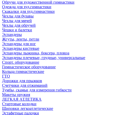
Обручи для художественной гимнастики
Одежда для худ.гимнастики
Скакалки для худ.гимнастики
Чехлы для булавы
Чехлы для мячей
Чехлы для обручей
Чешки и балетки
Эспандеры
Жгуты, ленты, петли
Эспандеры для ног
Эспандеры кистевые
Эспандеры лыжника, боксера, пловца
Эспандеры плечевые, грудные, универсальные
Спорт. оборудование
Гимнастическое оборудование
Кольца гимнастические
ГТО
Дорожки для прыжков
Счетчики для отжиманий
Тумбы, скамьи для измерения гибкости
Макеты оружия
ЛЕГКАЯ АТЛЕТИКА
Стартовые колодки
Шиповки легкоатлетические
Эстафетные палочки