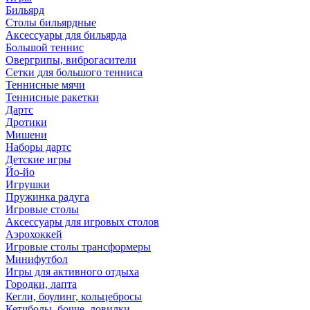
Бильярд
Столы бильярдные
Аксессуары для бильярда
Большой теннис
Овергрипы, виброгасители
Сетки для большого тенниса
Теннисные мячи
Теннисные ракетки
Дартс
Дротики
Мишени
Наборы дартс
Детские игры
Йо-йо
Игрушки
Пружинка радуга
Игровые столы
Аксессуары для игровых столов
Аэрохоккей
Игровые столы трансформеры
Минифутбол
Игры для активного отдыха
Городки, лапта
Кегли, боулинг, кольцебросы
Кетчболы, бочче, ловилки