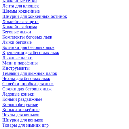
Хоккейные сетки
Лента для клюшек
Шлемы хоккейные
Шнурки для хоккейных ботинок
Хоккейная защита
Хоккейная форма
Беговые лыжи
Комплекты беговых лыж
Лыжи беговые
Ботинки для беговых лыж
Крепления для беговых лыж
Лыжные палки
Мази и парафины
Инструменты
Темляки для лыжных палок
Чехлы для беговых лыж
Скребки, пробки для лыж
Связки для беговых лыж
Ледовые коньки
Коньки раздвижные
Коньки фигурные
Коньки хоккейные
Чехлы для коньков
Шнурки для коньков
Товары для зимних игр