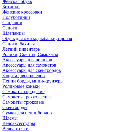
Женская обувь
Ботинки
Женские кроссовки
Полуботинки
Сандалии
Сапоги
Шлепанцы
Обувь для охоты, рыбалки, прочая
Сапоги, бахилы
Летний инвентарь
Ролики, Скейты, Самокаты
Аксессуары для роликов
Аксессуары для самокатов
Аксессуары для скейтбордов
Защита для роллеров
Пенни борды, мини-круизеры
Роликовые коньки
Самокаты городские
Самокаты трехколесные
Самокаты трюковые
Скейтборды
Сумки для пеннибордов
Шлемы
Велоаксессуары
Велоаптечки