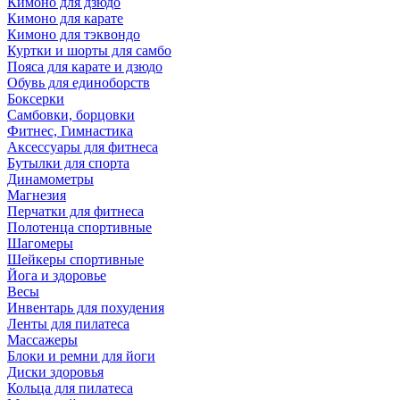
Кимоно для дзюдо
Кимоно для карате
Кимоно для тэквондо
Куртки и шорты для самбо
Пояса для карате и дзюдо
Обувь для единоборств
Боксерки
Самбовки, борцовки
Фитнес, Гимнастика
Аксессуары для фитнеса
Бутылки для спорта
Динамометры
Магнезия
Перчатки для фитнеса
Полотенца спортивные
Шагомеры
Шейкеры спортивные
Йога и здоровье
Весы
Инвентарь для похудения
Ленты для пилатеса
Массажеры
Блоки и ремни для йоги
Диски здоровья
Кольца для пилатеса