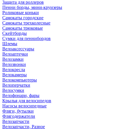
Защита для роллеров
Пенни борды, мини-круизеры
Роликовые коньки
Самокаты городские
Самокаты трехколесные
Самокаты трюковые
Скейтборды
Сумки для пеннибордов
Шлемы
Велоаксессуары
Велоаптечки
Велозамки
Велозвонки
Велокресла
Велокамеры
Велокомпьютеры
Велоперчатки
Велосумки
Велофонари, фары
Крылья для велосипедов
Насосы велосипедные
Фляги, бутылки
Флягодержатели
Велозапчасти
Велозапчасти, Разное