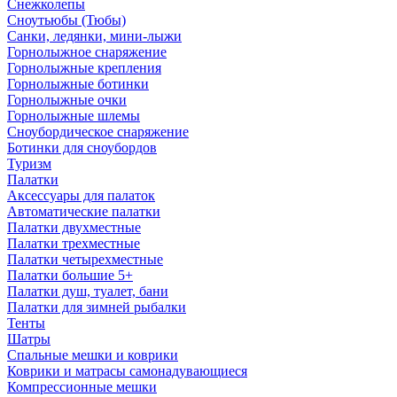
Снежколепы
Сноутьюбы (Тюбы)
Санки, ледянки, мини-лыжи
Горнолыжное снаряжение
Горнолыжные крепления
Горнолыжные ботинки
Горнолыжные очки
Горнолыжные шлемы
Сноубордическое снаряжение
Ботинки для сноубордов
Туризм
Палатки
Аксессуары для палаток
Автоматические палатки
Палатки двухместные
Палатки трехместные
Палатки четырехместные
Палатки большие 5+
Палатки душ, туалет, бани
Палатки для зимней рыбалки
Тенты
Шатры
Спальные мешки и коврики
Коврики и матрасы самонадувающиеся
Компрессионные мешки