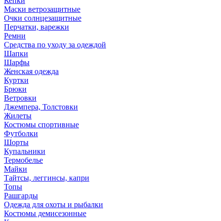
Кепки
Маски ветрозащитные
Очки солнцезащитные
Перчатки, варежки
Ремни
Средства по уходу за одеждой
Шапки
Шарфы
Женская одежда
Куртки
Брюки
Ветровки
Джемпера, Толстовки
Жилеты
Костюмы спортивные
Футболки
Шорты
Купальники
Термобелье
Майки
Тайтсы, леггинсы, капри
Топы
Рашгарды
Одежда для охоты и рыбалки
Костюмы демисезонные