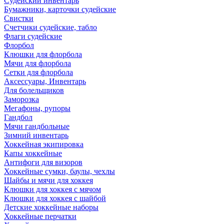
Судейский инвентарь
Бумажники, карточки судейские
Свистки
Счетчики судейские, табло
Флаги судейские
Флорбол
Клюшки для флорбола
Мячи для флорбола
Сетки для флорбола
Аксессуары, Инвентарь
Для болельщиков
Заморозка
Мегафоны, рупоры
Гандбол
Мячи гандбольные
Зимний инвентарь
Хоккейная экипировка
Капы хоккейные
Антифоги для визоров
Хоккейные сумки, баулы, чехлы
Шайбы и мячи для хоккея
Клюшки для хоккея с мячом
Клюшки для хоккея с шайбой
Детские хоккейные наборы
Хоккейные перчатки