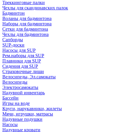
Треккинговые палки
Чехлы для скандинавских палок
Бадминтон
Воланы для бадминтона
Наборы для бадминтона
Сетки для бадминтона
Чехлы для бадминтона
Сапборды
SUP-доски
Насосы для SUP
Рем.наборы для SUP
Плавники для SUP
Сидения для SUP
Страховочные лиши
Велосипеды, Эл.самокаты
Велосипеды
Электросамокаты
Надувной инвентарь
Бассейн
Игры на воде
Круги, нарукавники, жилеты
Мячи, игрушки, матрасы
Надувные подушки
Насосы
Надувные кровати