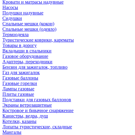
Кровати и матрасы надувные
Насосы
Подушки надувные
Сидушки
Спальные мешки (кокон)
Спальные мешки (одеяло)
Термоодеяла
Туристические коврики, карематы
Товары в дорогу
Вкладыши в спальники
Газовое оборудование
Адаптеры, переходники
Бензин для зажигалок, топливо
Газ для зажигалок
Газовые баллоны
Газовые горелки
Лампы газовые
Плиты газовые
Подставки для газовых баллонов
Экраны ветрозащитные
Костровое и бивачное снаряжение
Канистры, ведра, душ
Котелки, казаны
Лопаты туристические, складные
Мангалы