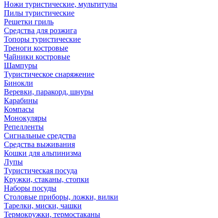
Ножи туристические, мультитулы
Пилы туристические
Решетки гриль
Средства для розжига
Топоры туристические
Треноги костровые
Чайники костровые
Шампуры
Туристическое снаряжение
Бинокли
Веревки, паракорд, шнуры
Карабины
Компасы
Монокуляры
Репелленты
Сигнальные средства
Средства выживания
Кошки для альпинизма
Лупы
Туристическая посуда
Кружки, стаканы, стопки
Наборы посуды
Столовые приборы, ложки, вилки
Тарелки, миски, чашки
Термокружки, термостаканы