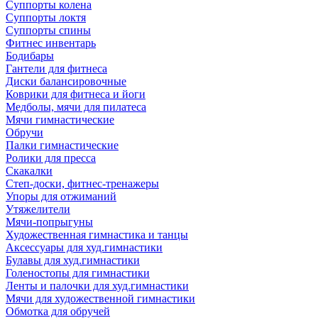
Суппорты колена
Суппорты локтя
Суппорты спины
Фитнес инвентарь
Бодибары
Гантели для фитнеса
Диски балансировочные
Коврики для фитнеса и йоги
Медболы, мячи для пилатеса
Мячи гимнастические
Обручи
Палки гимнастические
Ролики для пресса
Скакалки
Степ-доски, фитнес-тренажеры
Упоры для отжиманий
Утяжелители
Мячи-попрыгуны
Художественная гимнастика и танцы
Аксессуары для худ.гимнастики
Булавы для худ.гимнастики
Голеностопы для гимнастики
Ленты и палочки для худ.гимнастики
Мячи для художественной гимнастики
Обмотка для обручей