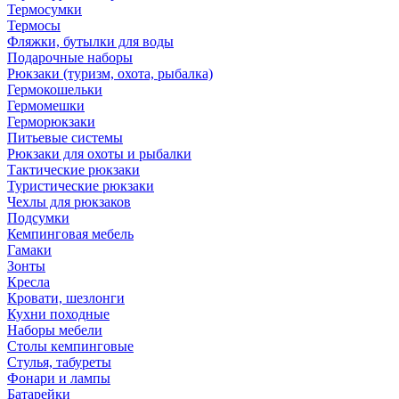
Термосумки
Термосы
Фляжки, бутылки для воды
Подарочные наборы
Рюкзаки (туризм, охота, рыбалка)
Гермокошельки
Гермомешки
Герморюкзаки
Питьевые системы
Рюкзаки для охоты и рыбалки
Тактические рюкзаки
Туристические рюкзаки
Чехлы для рюкзаков
Подсумки
Кемпинговая мебель
Гамаки
Зонты
Кресла
Кровати, шезлонги
Кухни походные
Наборы мебели
Столы кемпинговые
Стулья, табуреты
Фонари и лампы
Батарейки