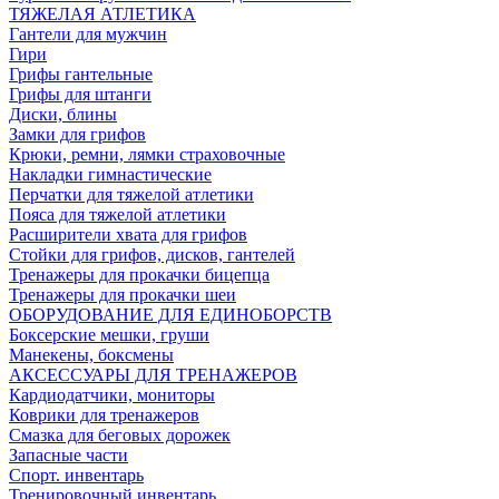
ТЯЖЕЛАЯ АТЛЕТИКА
Гантели для мужчин
Гири
Грифы гантельные
Грифы для штанги
Диски, блины
Замки для грифов
Крюки, ремни, лямки страховочные
Накладки гимнастические
Перчатки для тяжелой атлетики
Пояса для тяжелой атлетики
Расширители хвата для грифов
Стойки для грифов, дисков, гантелей
Тренажеры для прокачки бицепца
Тренажеры для прокачки шеи
ОБОРУДОВАНИЕ ДЛЯ ЕДИНОБОРСТВ
Боксерские мешки, груши
Манекены, боксмены
АКСЕССУАРЫ ДЛЯ ТРЕНАЖЕРОВ
Кардиодатчики, мониторы
Коврики для тренажеров
Смазка для беговых дорожек
Запасные части
Спорт. инвентарь
Тренировочный инвентарь