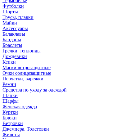
Термобелье
Футболки
Шорты
Трусы, плавки
Майки
Аксессуары
Балаклавы
Банданы
Браслеты
Грелки, теплоиды
Дождевики
Кепки
Маски ветрозащитные
Очки солнцезащитные
Перчатки, варежки
Ремни
Средства по уходу за одеждой
Шапки
Шарфы
Женская одежда
Куртки
Брюки
Ветровки
Джемпера, Толстовки
Жилеты