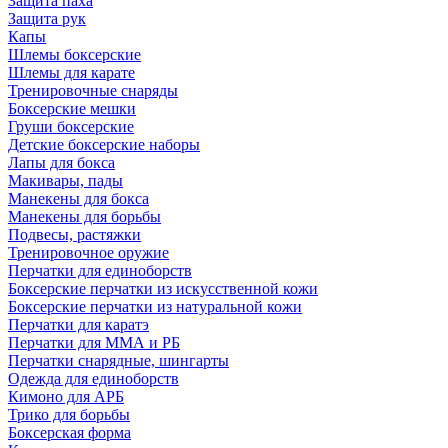
Защита паха
Защита рук
Капы
Шлемы боксерские
Шлемы для карате
Тренировочные снаряды
Боксерские мешки
Груши боксерские
Детские боксерские наборы
Лапы для бокса
Макивары, пады
Манекены для бокса
Манекены для борьбы
Подвесы, растяжки
Тренировочное оружие
Перчатки для единоборств
Боксерские перчатки из искусственной кожи
Боксерские перчатки из натуральной кожи
Перчатки для каратэ
Перчатки для ММА и РБ
Перчатки снарядные, шингарты
Одежда для единоборств
Кимоно для АРБ
Трико для борьбы
Боксерская форма