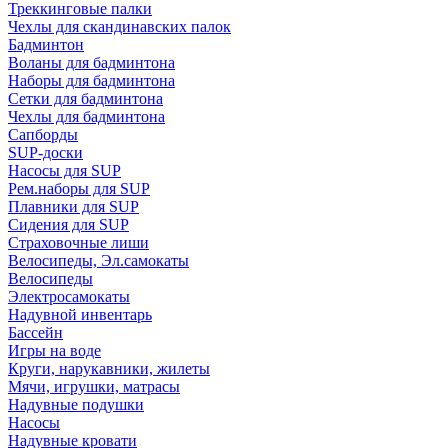
Треккинговые палки
Чехлы для скандинавских палок
Бадминтон
Воланы для бадминтона
Наборы для бадминтона
Сетки для бадминтона
Чехлы для бадминтона
Сапборды
SUP-доски
Насосы для SUP
Рем.наборы для SUP
Плавники для SUP
Сидения для SUP
Страховочные лиши
Велосипеды, Эл.самокаты
Велосипеды
Электросамокаты
Надувной инвентарь
Бассейн
Игры на воде
Круги, нарукавники, жилеты
Мячи, игрушки, матрасы
Надувные подушки
Насосы
Надувные кровати