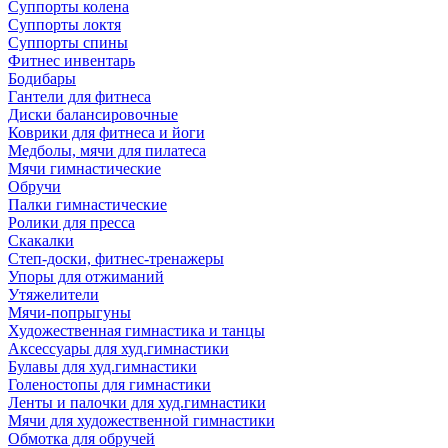
Суппорты колена
Суппорты локтя
Суппорты спины
Фитнес инвентарь
Бодибары
Гантели для фитнеса
Диски балансировочные
Коврики для фитнеса и йоги
Медболы, мячи для пилатеса
Мячи гимнастические
Обручи
Палки гимнастические
Ролики для пресса
Скакалки
Степ-доски, фитнес-тренажеры
Упоры для отжиманий
Утяжелители
Мячи-попрыгуны
Художественная гимнастика и танцы
Аксессуары для худ.гимнастики
Булавы для худ.гимнастики
Голеностопы для гимнастики
Ленты и палочки для худ.гимнастики
Мячи для художественной гимнастики
Обмотка для обручей