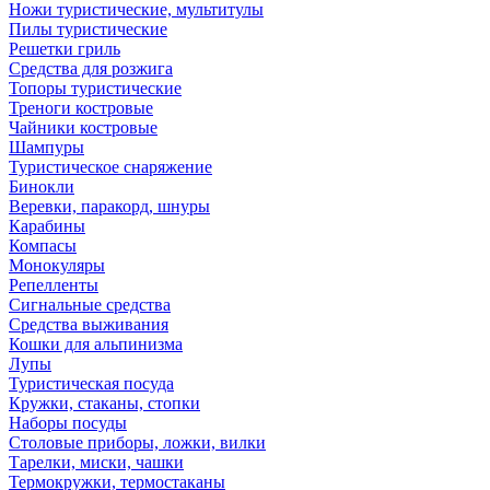
Ножи туристические, мультитулы
Пилы туристические
Решетки гриль
Средства для розжига
Топоры туристические
Треноги костровые
Чайники костровые
Шампуры
Туристическое снаряжение
Бинокли
Веревки, паракорд, шнуры
Карабины
Компасы
Монокуляры
Репелленты
Сигнальные средства
Средства выживания
Кошки для альпинизма
Лупы
Туристическая посуда
Кружки, стаканы, стопки
Наборы посуды
Столовые приборы, ложки, вилки
Тарелки, миски, чашки
Термокружки, термостаканы