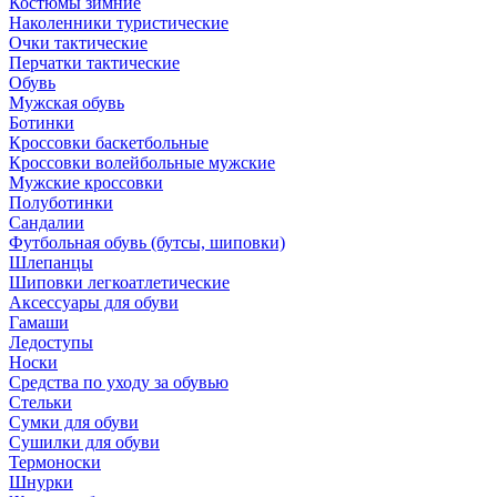
Костюмы зимние
Наколенники туристические
Очки тактические
Перчатки тактические
Обувь
Мужская обувь
Ботинки
Кроссовки баскетбольные
Кроссовки волейбольные мужские
Мужские кроссовки
Полуботинки
Сандалии
Футбольная обувь (бутсы, шиповки)
Шлепанцы
Шиповки легкоатлетические
Аксессуары для обуви
Гамаши
Ледоступы
Носки
Средства по уходу за обувью
Стельки
Сумки для обуви
Сушилки для обуви
Термоноски
Шнурки