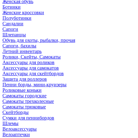
Женская обувь
Ботинки
Женские кроссовки
Полуботинки
Сандалии
Сапоги
Шлепанцы
Обувь для охоты, рыбалки, прочая
Сапоги, бахилы
Летний инвентарь
Ролики, Скейты, Самокаты
Аксессуары для роликов
Аксессуары для самокатов
Аксессуары для скейтбордов
Защита для роллеров
Пенни борды, мини-круизеры
Роликовые коньки
Самокаты городские
Самокаты трехколесные
Самокаты трюковые
Скейтборды
Сумки для пеннибордов
Шлемы
Велоаксессуары
Велоаптечки