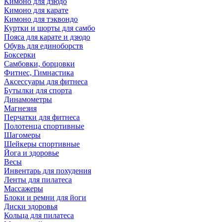
Кимоно для дзюдо
Кимоно для карате
Кимоно для тэквондо
Куртки и шорты для самбо
Пояса для карате и дзюдо
Обувь для единоборств
Боксерки
Самбовки, борцовки
Фитнес, Гимнастика
Аксессуары для фитнеса
Бутылки для спорта
Динамометры
Магнезия
Перчатки для фитнеса
Полотенца спортивные
Шагомеры
Шейкеры спортивные
Йога и здоровье
Весы
Инвентарь для похудения
Ленты для пилатеса
Массажеры
Блоки и ремни для йоги
Диски здоровья
Кольца для пилатеса