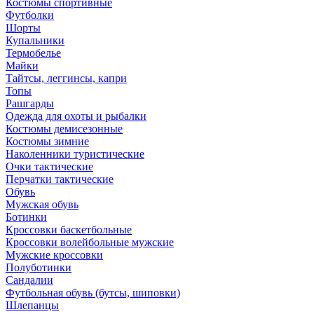
Костюмы спортивные
Футболки
Шорты
Купальники
Термобелье
Майки
Тайтсы, леггинсы, капри
Топы
Рашгарды
Одежда для охоты и рыбалки
Костюмы демисезонные
Костюмы зимние
Наколенники туристические
Очки тактические
Перчатки тактические
Обувь
Мужская обувь
Ботинки
Кроссовки баскетбольные
Кроссовки волейбольные мужские
Мужские кроссовки
Полуботинки
Сандалии
Футбольная обувь (бутсы, шиповки)
Шлепанцы