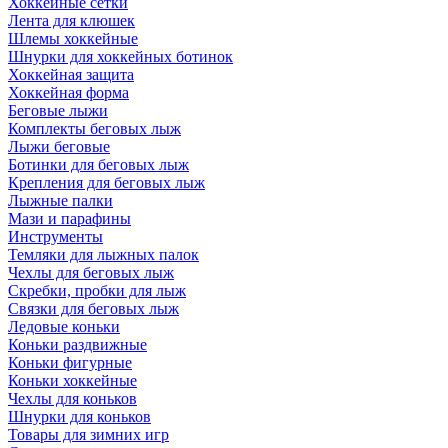
Хоккейные сетки
Лента для клюшек
Шлемы хоккейные
Шнурки для хоккейных ботинок
Хоккейная защита
Хоккейная форма
Беговые лыжи
Комплекты беговых лыж
Лыжи беговые
Ботинки для беговых лыж
Крепления для беговых лыж
Лыжные палки
Мази и парафины
Инструменты
Темляки для лыжных палок
Чехлы для беговых лыж
Скребки, пробки для лыж
Связки для беговых лыж
Ледовые коньки
Коньки раздвижные
Коньки фигурные
Коньки хоккейные
Чехлы для коньков
Шнурки для коньков
Товары для зимних игр