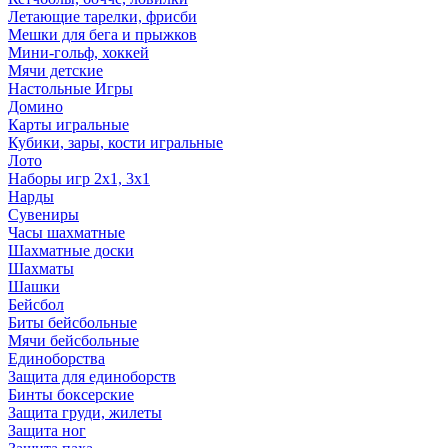
Летающие тарелки, фрисби
Мешки для бега и прыжков
Мини-гольф, хоккей
Мячи детские
Настольные Игры
Домино
Карты игральные
Кубики, зары, кости игральные
Лото
Наборы игр 2х1, 3х1
Нарды
Сувениры
Часы шахматные
Шахматные доски
Шахматы
Шашки
Бейсбол
Биты бейсбольные
Мячи бейсбольные
Единоборства
Защита для единоборств
Бинты боксерские
Защита груди, жилеты
Защита ног