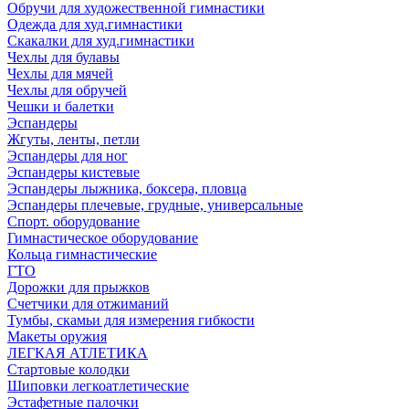
Обручи для художественной гимнастики
Одежда для худ.гимнастики
Скакалки для худ.гимнастики
Чехлы для булавы
Чехлы для мячей
Чехлы для обручей
Чешки и балетки
Эспандеры
Жгуты, ленты, петли
Эспандеры для ног
Эспандеры кистевые
Эспандеры лыжника, боксера, пловца
Эспандеры плечевые, грудные, универсальные
Спорт. оборудование
Гимнастическое оборудование
Кольца гимнастические
ГТО
Дорожки для прыжков
Счетчики для отжиманий
Тумбы, скамьи для измерения гибкости
Макеты оружия
ЛЕГКАЯ АТЛЕТИКА
Стартовые колодки
Шиповки легкоатлетические
Эстафетные палочки