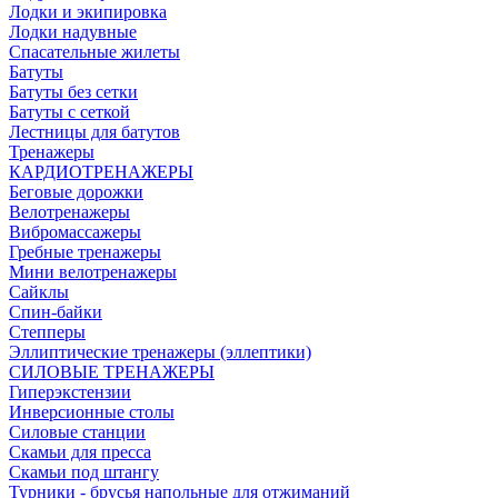
Лодки и экипировка
Лодки надувные
Спасательные жилеты
Батуты
Батуты без сетки
Батуты с сеткой
Лестницы для батутов
Тренажеры
КАРДИОТРЕНАЖЕРЫ
Беговые дорожки
Велотренажеры
Вибромассажеры
Гребные тренажеры
Мини велотренажеры
Сайклы
Спин-байки
Степперы
Эллиптические тренажеры (эллептики)
СИЛОВЫЕ ТРЕНАЖЕРЫ
Гиперэкстензии
Инверсионные столы
Силовые станции
Скамьи для пресса
Скамьи под штангу
Турники - брусья напольные для отжиманий