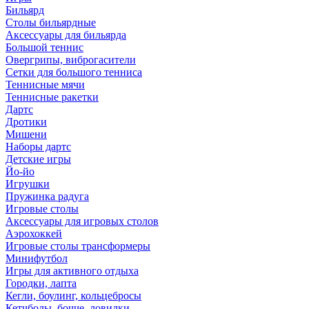
Бильярд
Столы бильярдные
Аксессуары для бильярда
Большой теннис
Овергрипы, виброгасители
Сетки для большого тенниса
Теннисные мячи
Теннисные ракетки
Дартс
Дротики
Мишени
Наборы дартс
Детские игры
Йо-йо
Игрушки
Пружинка радуга
Игровые столы
Аксессуары для игровых столов
Аэрохоккей
Игровые столы трансформеры
Минифутбол
Игры для активного отдыха
Городки, лапта
Кегли, боулинг, кольцебросы
Кетчболы, бочче, ловилки