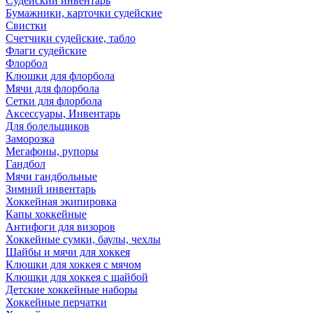
Судейский инвентарь
Бумажники, карточки судейские
Свистки
Счетчики судейские, табло
Флаги судейские
Флорбол
Клюшки для флорбола
Мячи для флорбола
Сетки для флорбола
Аксессуары, Инвентарь
Для болельщиков
Заморозка
Мегафоны, рупоры
Гандбол
Мячи гандбольные
Зимний инвентарь
Хоккейная экипировка
Капы хоккейные
Антифоги для визоров
Хоккейные сумки, баулы, чехлы
Шайбы и мячи для хоккея
Клюшки для хоккея с мячом
Клюшки для хоккея с шайбой
Детские хоккейные наборы
Хоккейные перчатки