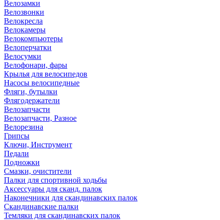
Велозамки
Велозвонки
Велокресла
Велокамеры
Велокомпьютеры
Велоперчатки
Велосумки
Велофонари, фары
Крылья для велосипедов
Насосы велосипедные
Фляги, бутылки
Флягодержатели
Велозапчасти
Велозапчасти, Разное
Велорезина
Грипсы
Ключи, Инструмент
Педали
Подножки
Смазки, очистители
Палки для спортивной ходьбы
Аксессуары для сканд. палок
Наконечники для скандинавских палок
Скандинавские палки
Темляки для скандинавских палок