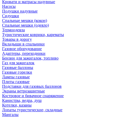
Кровати и матрасы надувные
Насосы
Подушки надувные
Сидушки
Спальные мешки (кокон)
Спальные мешки (одеяло)
Термоодеяла
Туристические коврики, карематы
Товары в дорогу
Вкладыши в спальники
Газовое оборудование
Адаптеры, переходники
Бензин для зажигалок, топливо
Газ для зажигалок
Газовые баллоны
Газовые горелки
Лампы газовые
Плиты газовые
Подставки для газовых баллонов
Экраны ветрозащитные
Костровое и бивачное снаряжение
Канистры, ведра, душ
Котелки, казаны
Лопаты туристические, складные
Мангалы