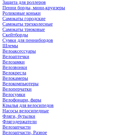
Защита для роллеров
Пенни борды, мини-круизеры
Роликовые коньки
Самокаты городские
Самокаты трехколесные
Самокаты трюковые
Скейтборды
Сумки для пеннибордов
Шлемы
Велоаксессуары
Велоаптечки
Велозамки
Велозвонки
Велокресла
Велокамеры
Велокомпьютеры
Велоперчатки
Велосумки
Велофонари, фары
Крылья для велосипедов
Насосы велосипедные
Фляги, бутылки
Флягодержатели
Велозапчасти
Велозапчасти, Разное