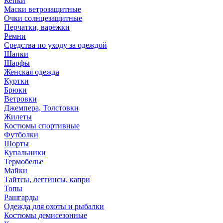
Кепки
Маски ветрозащитные
Очки солнцезащитные
Перчатки, варежки
Ремни
Средства по уходу за одеждой
Шапки
Шарфы
Женская одежда
Куртки
Брюки
Ветровки
Джемпера, Толстовки
Жилеты
Костюмы спортивные
Футболки
Шорты
Купальники
Термобелье
Майки
Тайтсы, леггинсы, капри
Топы
Рашгарды
Одежда для охоты и рыбалки
Костюмы демисезонные