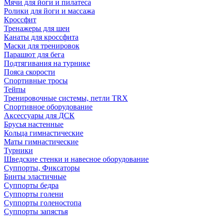
Мячи для йоги и пилатеса
Ролики для йоги и массажа
Кроссфит
Тренажеры для шеи
Канаты для кроссфита
Маски для тренировок
Парашют для бега
Подтягивания на турнике
Пояса скорости
Спортивные тросы
Тейпы
Тренировочные системы, петли TRX
Спортивное оборудование
Аксессуары для ДСК
Брусья настенные
Кольца гимнастические
Маты гимнастические
Турники
Шведские стенки и навесное оборудование
Суппорты, Фиксаторы
Бинты эластичные
Суппорты бедра
Суппорты голени
Суппорты голеностопа
Суппорты запястья