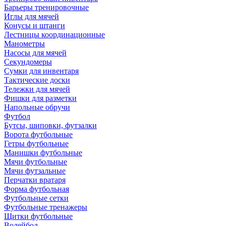
Барьеры тренировочные
Иглы для мячей
Конусы и штанги
Лестницы координационные
Манометры
Насосы для мячей
Секундомеры
Сумки для инвентаря
Тактические доски
Тележки для мячей
Фишки для разметки
Напольные обручи
Футбол
Бутсы, шиповки, футзалки
Ворота футбольные
Гетры футбольные
Манишки футбольные
Мячи футбольные
Мячи футзальные
Перчатки вратаря
Форма футбольная
Футбольные сетки
Футбольные тренажеры
Щитки футбольные
Волейбол