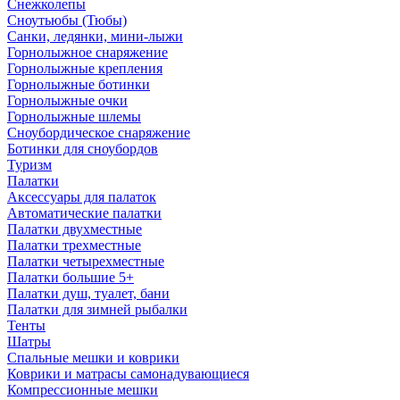
Снежколепы
Сноутьюбы (Тюбы)
Санки, ледянки, мини-лыжи
Горнолыжное снаряжение
Горнолыжные крепления
Горнолыжные ботинки
Горнолыжные очки
Горнолыжные шлемы
Сноубордическое снаряжение
Ботинки для сноубордов
Туризм
Палатки
Аксессуары для палаток
Автоматические палатки
Палатки двухместные
Палатки трехместные
Палатки четырехместные
Палатки большие 5+
Палатки душ, туалет, бани
Палатки для зимней рыбалки
Тенты
Шатры
Спальные мешки и коврики
Коврики и матрасы самонадувающиеся
Компрессионные мешки