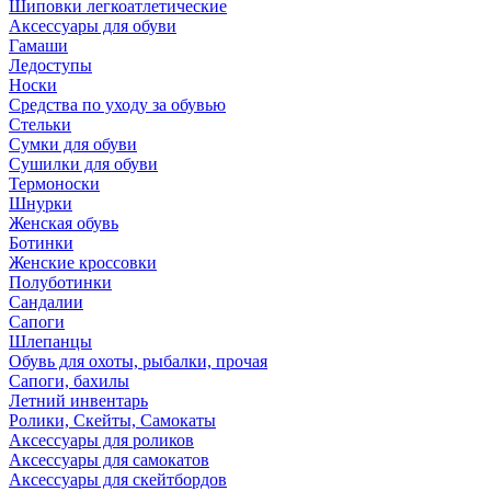
Шиповки легкоатлетические
Аксессуары для обуви
Гамаши
Ледоступы
Носки
Средства по уходу за обувью
Стельки
Сумки для обуви
Сушилки для обуви
Термоноски
Шнурки
Женская обувь
Ботинки
Женские кроссовки
Полуботинки
Сандалии
Сапоги
Шлепанцы
Обувь для охоты, рыбалки, прочая
Сапоги, бахилы
Летний инвентарь
Ролики, Скейты, Самокаты
Аксессуары для роликов
Аксессуары для самокатов
Аксессуары для скейтбордов