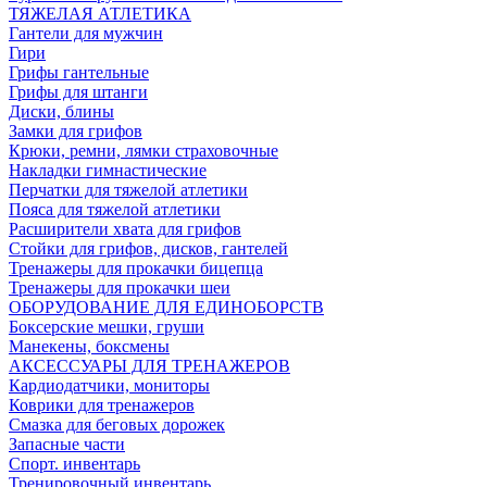
ТЯЖЕЛАЯ АТЛЕТИКА
Гантели для мужчин
Гири
Грифы гантельные
Грифы для штанги
Диски, блины
Замки для грифов
Крюки, ремни, лямки страховочные
Накладки гимнастические
Перчатки для тяжелой атлетики
Пояса для тяжелой атлетики
Расширители хвата для грифов
Стойки для грифов, дисков, гантелей
Тренажеры для прокачки бицепца
Тренажеры для прокачки шеи
ОБОРУДОВАНИЕ ДЛЯ ЕДИНОБОРСТВ
Боксерские мешки, груши
Манекены, боксмены
АКСЕССУАРЫ ДЛЯ ТРЕНАЖЕРОВ
Кардиодатчики, мониторы
Коврики для тренажеров
Смазка для беговых дорожек
Запасные части
Спорт. инвентарь
Тренировочный инвентарь