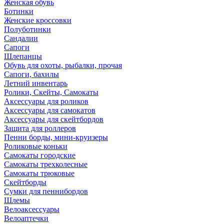
Женская обувь
Ботинки
Женские кроссовки
Полуботинки
Сандалии
Сапоги
Шлепанцы
Обувь для охоты, рыбалки, прочая
Сапоги, бахилы
Летний инвентарь
Ролики, Скейты, Самокаты
Аксессуары для роликов
Аксессуары для самокатов
Аксессуары для скейтбордов
Защита для роллеров
Пенни борды, мини-круизеры
Роликовые коньки
Самокаты городские
Самокаты трехколесные
Самокаты трюковые
Скейтборды
Сумки для пеннибордов
Шлемы
Велоаксессуары
Велоаптечки