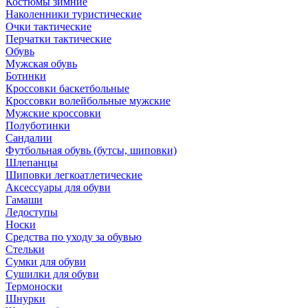
Костюмы зимние
Наколенники туристические
Очки тактические
Перчатки тактические
Обувь
Мужская обувь
Ботинки
Кроссовки баскетбольные
Кроссовки волейбольные мужские
Мужские кроссовки
Полуботинки
Сандалии
Футбольная обувь (бутсы, шиповки)
Шлепанцы
Шиповки легкоатлетические
Аксессуары для обуви
Гамаши
Ледоступы
Носки
Средства по уходу за обувью
Стельки
Сумки для обуви
Сушилки для обуви
Термоноски
Шнурки