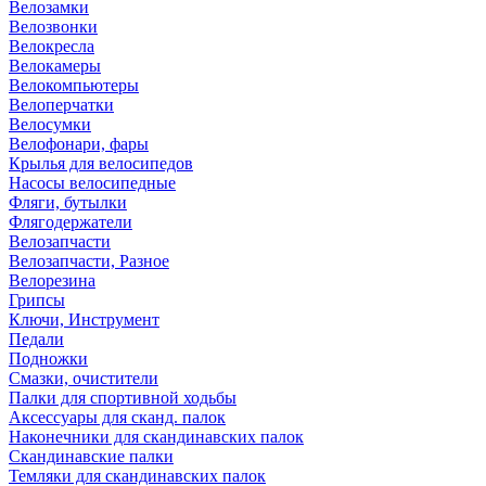
Велозамки
Велозвонки
Велокресла
Велокамеры
Велокомпьютеры
Велоперчатки
Велосумки
Велофонари, фары
Крылья для велосипедов
Насосы велосипедные
Фляги, бутылки
Флягодержатели
Велозапчасти
Велозапчасти, Разное
Велорезина
Грипсы
Ключи, Инструмент
Педали
Подножки
Смазки, очистители
Палки для спортивной ходьбы
Аксессуары для сканд. палок
Наконечники для скандинавских палок
Скандинавские палки
Темляки для скандинавских палок