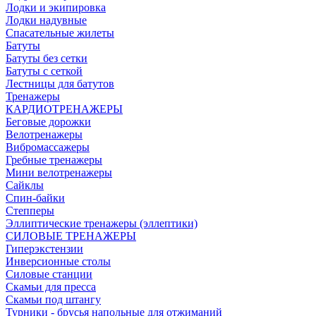
Лодки и экипировка
Лодки надувные
Спасательные жилеты
Батуты
Батуты без сетки
Батуты с сеткой
Лестницы для батутов
Тренажеры
КАРДИОТРЕНАЖЕРЫ
Беговые дорожки
Велотренажеры
Вибромассажеры
Гребные тренажеры
Мини велотренажеры
Сайклы
Спин-байки
Степперы
Эллиптические тренажеры (эллептики)
СИЛОВЫЕ ТРЕНАЖЕРЫ
Гиперэкстензии
Инверсионные столы
Силовые станции
Скамьи для пресса
Скамьи под штангу
Турники - брусья напольные для отжиманий