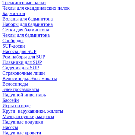
Треккинговые палки
Чехлы для скандинавских палок
Бадминтон
Воланы для бадминтона
Наборы для бадминтона
Сетки для бадминтона
Чехлы для бадминтона
Сапборды
SUP-доски
Насосы для SUP
Рем.наборы для SUP
Плавники для SUP
Сидения для SUP
Страховочные лиши
Велосипеды, Эл.самокаты
Велосипеды
Электросамокаты
Надувной инвентарь
Бассейн
Игры на воде
Круги, нарукавники, жилеты
Мячи, игрушки, матрасы
Надувные подушки
Насосы
Надувные кровати