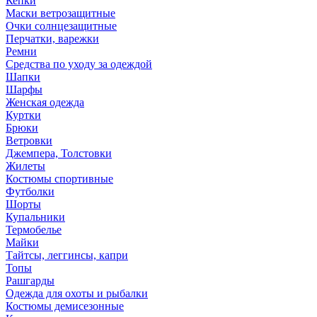
Кепки
Маски ветрозащитные
Очки солнцезащитные
Перчатки, варежки
Ремни
Средства по уходу за одеждой
Шапки
Шарфы
Женская одежда
Куртки
Брюки
Ветровки
Джемпера, Толстовки
Жилеты
Костюмы спортивные
Футболки
Шорты
Купальники
Термобелье
Майки
Тайтсы, леггинсы, капри
Топы
Рашгарды
Одежда для охоты и рыбалки
Костюмы демисезонные