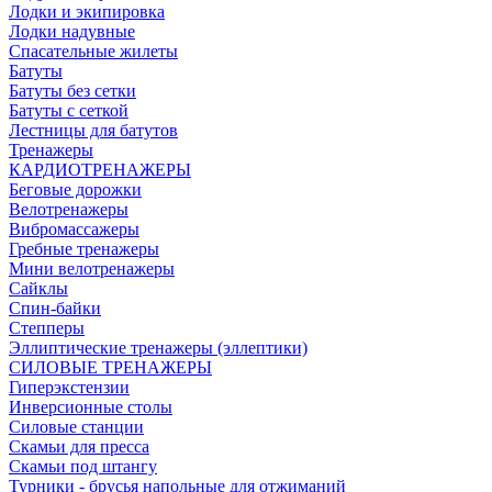
Лодки и экипировка
Лодки надувные
Спасательные жилеты
Батуты
Батуты без сетки
Батуты с сеткой
Лестницы для батутов
Тренажеры
КАРДИОТРЕНАЖЕРЫ
Беговые дорожки
Велотренажеры
Вибромассажеры
Гребные тренажеры
Мини велотренажеры
Сайклы
Спин-байки
Степперы
Эллиптические тренажеры (эллептики)
СИЛОВЫЕ ТРЕНАЖЕРЫ
Гиперэкстензии
Инверсионные столы
Силовые станции
Скамьи для пресса
Скамьи под штангу
Турники - брусья напольные для отжиманий