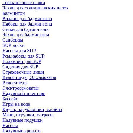
Треккинговые палки
Чехлы для скандинавских палок
Бадминтон
Воланы для бадминтона
Наборы для бадминтона
Сетки для бадминтона
Чехлы для бадминтона
Сапборды
SUP-доски
Насосы для SUP
Рем.наборы для SUP
Плавники для SUP
Сидения для SUP
Страховочные лиши
Велосипеды, Эл.самокаты
Велосипеды
Электросамокаты
Надувной инвентарь
Бассейн
Игры на воде
Круги, нарукавники, жилеты
Мячи, игрушки, матрасы
Надувные подушки
Насосы
Надувные кровати