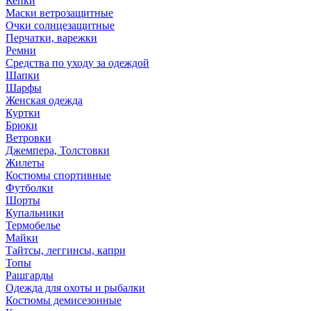
Кепки
Маски ветрозащитные
Очки солнцезащитные
Перчатки, варежки
Ремни
Средства по уходу за одеждой
Шапки
Шарфы
Женская одежда
Куртки
Брюки
Ветровки
Джемпера, Толстовки
Жилеты
Костюмы спортивные
Футболки
Шорты
Купальники
Термобелье
Майки
Тайтсы, леггинсы, капри
Топы
Рашгарды
Одежда для охоты и рыбалки
Костюмы демисезонные