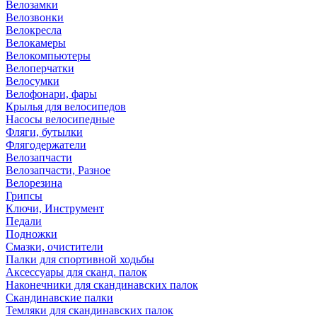
Велозамки
Велозвонки
Велокресла
Велокамеры
Велокомпьютеры
Велоперчатки
Велосумки
Велофонари, фары
Крылья для велосипедов
Насосы велосипедные
Фляги, бутылки
Флягодержатели
Велозапчасти
Велозапчасти, Разное
Велорезина
Грипсы
Ключи, Инструмент
Педали
Подножки
Смазки, очистители
Палки для спортивной ходьбы
Аксессуары для сканд. палок
Наконечники для скандинавских палок
Скандинавские палки
Темляки для скандинавских палок