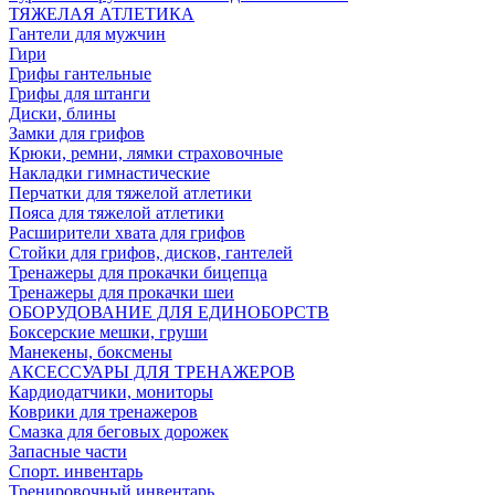
ТЯЖЕЛАЯ АТЛЕТИКА
Гантели для мужчин
Гири
Грифы гантельные
Грифы для штанги
Диски, блины
Замки для грифов
Крюки, ремни, лямки страховочные
Накладки гимнастические
Перчатки для тяжелой атлетики
Пояса для тяжелой атлетики
Расширители хвата для грифов
Стойки для грифов, дисков, гантелей
Тренажеры для прокачки бицепца
Тренажеры для прокачки шеи
ОБОРУДОВАНИЕ ДЛЯ ЕДИНОБОРСТВ
Боксерские мешки, груши
Манекены, боксмены
АКСЕССУАРЫ ДЛЯ ТРЕНАЖЕРОВ
Кардиодатчики, мониторы
Коврики для тренажеров
Смазка для беговых дорожек
Запасные части
Спорт. инвентарь
Тренировочный инвентарь