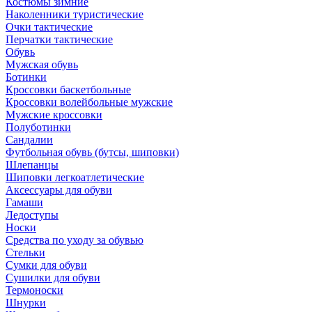
Костюмы зимние
Наколенники туристические
Очки тактические
Перчатки тактические
Обувь
Мужская обувь
Ботинки
Кроссовки баскетбольные
Кроссовки волейбольные мужские
Мужские кроссовки
Полуботинки
Сандалии
Футбольная обувь (бутсы, шиповки)
Шлепанцы
Шиповки легкоатлетические
Аксессуары для обуви
Гамаши
Ледоступы
Носки
Средства по уходу за обувью
Стельки
Сумки для обуви
Сушилки для обуви
Термоноски
Шнурки