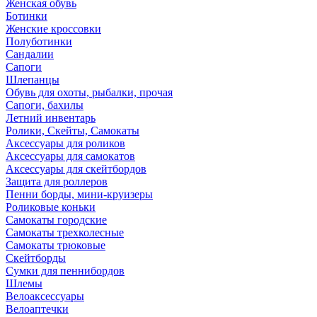
Женская обувь
Ботинки
Женские кроссовки
Полуботинки
Сандалии
Сапоги
Шлепанцы
Обувь для охоты, рыбалки, прочая
Сапоги, бахилы
Летний инвентарь
Ролики, Скейты, Самокаты
Аксессуары для роликов
Аксессуары для самокатов
Аксессуары для скейтбордов
Защита для роллеров
Пенни борды, мини-круизеры
Роликовые коньки
Самокаты городские
Самокаты трехколесные
Самокаты трюковые
Скейтборды
Сумки для пеннибордов
Шлемы
Велоаксессуары
Велоаптечки