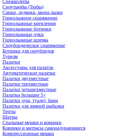
Снежколепы
Сноутьюбы (Тюбы)
Санки, ледянки, мини-лыжи
Горнолыжное снаряжение
Горнолыжные крепления
Горнолыжные ботинки
Горнолыжные очки
Горнолыжные шлемы
Сноубордическое снаряжение
Ботинки для сноубордов
Туризм
Палатки
Аксессуары для палаток
Автоматические палатки
Палатки двухместные
Палатки трехместные
Палатки четырехместные
Палатки большие 5+
Палатки душ, туалет, бани
Палатки для зимней рыбалки
Тенты
Шатры
Спальные мешки и коврики
Коврики и матрасы самонадувающиеся
Компрессионные мешки