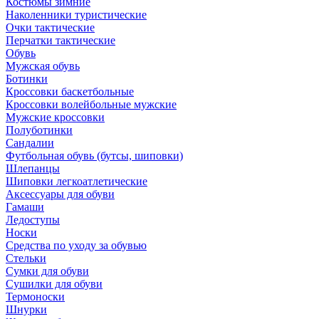
Костюмы зимние
Наколенники туристические
Очки тактические
Перчатки тактические
Обувь
Мужская обувь
Ботинки
Кроссовки баскетбольные
Кроссовки волейбольные мужские
Мужские кроссовки
Полуботинки
Сандалии
Футбольная обувь (бутсы, шиповки)
Шлепанцы
Шиповки легкоатлетические
Аксессуары для обуви
Гамаши
Ледоступы
Носки
Средства по уходу за обувью
Стельки
Сумки для обуви
Сушилки для обуви
Термоноски
Шнурки