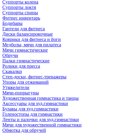
Суппорты колена
Суппорты локтя
Суппорты спины
Фитнес инвентарь
Бодибары
Гантели для фитнеса
Диски балансировочные
Коврики для фитнеса и йоги
Медболы, мячи для пилатеса
Мячи гимнастические
Обручи
Палки гимнастические
Ролики для пресса
Скакалки
Степ-доски, фитнес-тренажеры
Упоры для отжиманий
Утяжелители
Мячи-попрыгуны
Художественная гимнастика и танцы
Аксессуары для худ.гимнастики
Булавы для худ.гимнастики
Голеностопы для гимнастики
Ленты и палочки для худ.гимнастики
Мячи для художественной гимнастики
Обмотка для обручей