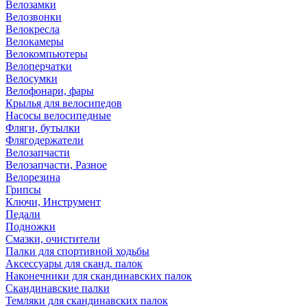
Велозамки
Велозвонки
Велокресла
Велокамеры
Велокомпьютеры
Велоперчатки
Велосумки
Велофонари, фары
Крылья для велосипедов
Насосы велосипедные
Фляги, бутылки
Флягодержатели
Велозапчасти
Велозапчасти, Разное
Велорезина
Грипсы
Ключи, Инструмент
Педали
Подножки
Смазки, очистители
Палки для спортивной ходьбы
Аксессуары для сканд. палок
Наконечники для скандинавских палок
Скандинавские палки
Темляки для скандинавских палок