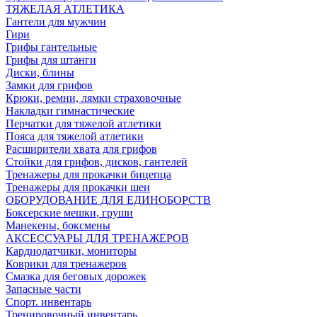
ТЯЖЕЛАЯ АТЛЕТИКА
Гантели для мужчин
Гири
Грифы гантельные
Грифы для штанги
Диски, блины
Замки для грифов
Крюки, ремни, лямки страховочные
Накладки гимнастические
Перчатки для тяжелой атлетики
Пояса для тяжелой атлетики
Расширители хвата для грифов
Стойки для грифов, дисков, гантелей
Тренажеры для прокачки бицепца
Тренажеры для прокачки шеи
ОБОРУДОВАНИЕ ДЛЯ ЕДИНОБОРСТВ
Боксерские мешки, груши
Манекены, боксмены
АКСЕССУАРЫ ДЛЯ ТРЕНАЖЕРОВ
Кардиодатчики, мониторы
Коврики для тренажеров
Смазка для беговых дорожек
Запасные части
Спорт. инвентарь
Тренировочный инвентарь