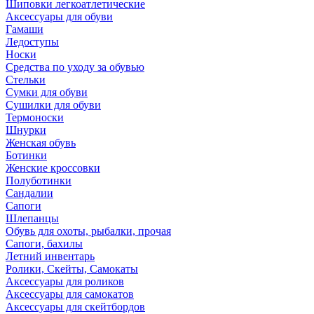
Шиповки легкоатлетические
Аксессуары для обуви
Гамаши
Ледоступы
Носки
Средства по уходу за обувью
Стельки
Сумки для обуви
Сушилки для обуви
Термоноски
Шнурки
Женская обувь
Ботинки
Женские кроссовки
Полуботинки
Сандалии
Сапоги
Шлепанцы
Обувь для охоты, рыбалки, прочая
Сапоги, бахилы
Летний инвентарь
Ролики, Скейты, Самокаты
Аксессуары для роликов
Аксессуары для самокатов
Аксессуары для скейтбордов