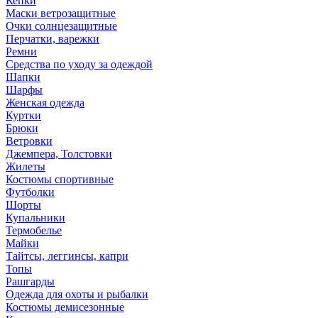
Кепки
Маски ветрозащитные
Очки солнцезащитные
Перчатки, варежки
Ремни
Средства по уходу за одеждой
Шапки
Шарфы
Женская одежда
Куртки
Брюки
Ветровки
Джемпера, Толстовки
Жилеты
Костюмы спортивные
Футболки
Шорты
Купальники
Термобелье
Майки
Тайтсы, леггинсы, капри
Топы
Рашгарды
Одежда для охоты и рыбалки
Костюмы демисезонные