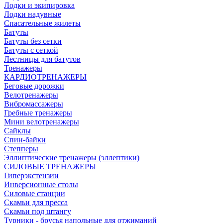
Лодки и экипировка
Лодки надувные
Спасательные жилеты
Батуты
Батуты без сетки
Батуты с сеткой
Лестницы для батутов
Тренажеры
КАРДИОТРЕНАЖЕРЫ
Беговые дорожки
Велотренажеры
Вибромассажеры
Гребные тренажеры
Мини велотренажеры
Сайклы
Спин-байки
Степперы
Эллиптические тренажеры (эллептики)
СИЛОВЫЕ ТРЕНАЖЕРЫ
Гиперэкстензии
Инверсионные столы
Силовые станции
Скамьи для пресса
Скамьи под штангу
Турники - брусья напольные для отжиманий