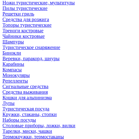
Ножи туристические, мультитулы
Пилы туристические
Решетки гриль
Средства для розжига
Топоры туристические
Треноги костровые
Чайники костровые
Шампуры
Туристическое снаряжение
Бинокли
Веревки, паракорд, шнуры
Карабины
Компасы
Монокуляры
Репелленты
Сигнальные средства
Средства выживания
Кошки для альпинизма
Лупы
Туристическая посуда
Кружки, стаканы, стопки
Наборы посуды
Столовые приборы, ложки, вилки
Тарелки, миски, чашки
Термокружки, термостаканы