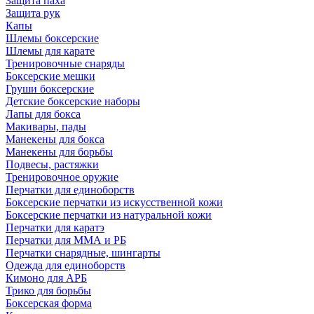
Защита паха
Защита рук
Капы
Шлемы боксерские
Шлемы для карате
Тренировочные снаряды
Боксерские мешки
Груши боксерские
Детские боксерские наборы
Лапы для бокса
Макивары, пады
Манекены для бокса
Манекены для борьбы
Подвесы, растяжки
Тренировочное оружие
Перчатки для единоборств
Боксерские перчатки из искусственной кожи
Боксерские перчатки из натуральной кожи
Перчатки для каратэ
Перчатки для ММА и РБ
Перчатки снарядные, шингарты
Одежда для единоборств
Кимоно для АРБ
Трико для борьбы
Боксерская форма