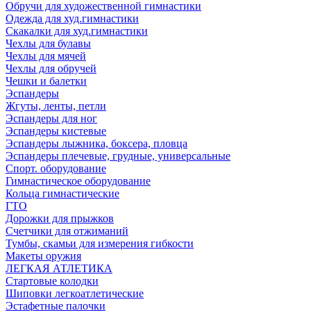
Обручи для художественной гимнастики
Одежда для худ.гимнастики
Скакалки для худ.гимнастики
Чехлы для булавы
Чехлы для мячей
Чехлы для обручей
Чешки и балетки
Эспандеры
Жгуты, ленты, петли
Эспандеры для ног
Эспандеры кистевые
Эспандеры лыжника, боксера, пловца
Эспандеры плечевые, грудные, универсальные
Спорт. оборудование
Гимнастическое оборудование
Кольца гимнастические
ГТО
Дорожки для прыжков
Счетчики для отжиманий
Тумбы, скамьи для измерения гибкости
Макеты оружия
ЛЕГКАЯ АТЛЕТИКА
Стартовые колодки
Шиповки легкоатлетические
Эстафетные палочки