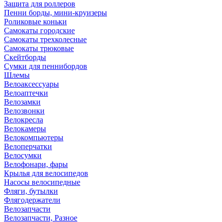
Защита для роллеров
Пенни борды, мини-круизеры
Роликовые коньки
Самокаты городские
Самокаты трехколесные
Самокаты трюковые
Скейтборды
Сумки для пеннибордов
Шлемы
Велоаксессуары
Велоаптечки
Велозамки
Велозвонки
Велокресла
Велокамеры
Велокомпьютеры
Велоперчатки
Велосумки
Велофонари, фары
Крылья для велосипедов
Насосы велосипедные
Фляги, бутылки
Флягодержатели
Велозапчасти
Велозапчасти, Разное