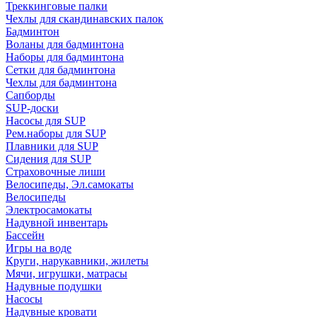
Треккинговые палки
Чехлы для скандинавских палок
Бадминтон
Воланы для бадминтона
Наборы для бадминтона
Сетки для бадминтона
Чехлы для бадминтона
Сапборды
SUP-доски
Насосы для SUP
Рем.наборы для SUP
Плавники для SUP
Сидения для SUP
Страховочные лиши
Велосипеды, Эл.самокаты
Велосипеды
Электросамокаты
Надувной инвентарь
Бассейн
Игры на воде
Круги, нарукавники, жилеты
Мячи, игрушки, матрасы
Надувные подушки
Насосы
Надувные кровати