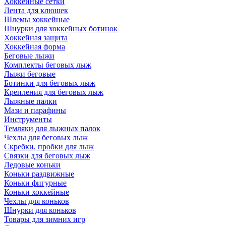
Хоккейные сетки
Лента для клюшек
Шлемы хоккейные
Шнурки для хоккейных ботинок
Хоккейная защита
Хоккейная форма
Беговые лыжи
Комплекты беговых лыж
Лыжи беговые
Ботинки для беговых лыж
Крепления для беговых лыж
Лыжные палки
Мази и парафины
Инструменты
Темляки для лыжных палок
Чехлы для беговых лыж
Скребки, пробки для лыж
Связки для беговых лыж
Ледовые коньки
Коньки раздвижные
Коньки фигурные
Коньки хоккейные
Чехлы для коньков
Шнурки для коньков
Товары для зимних игр