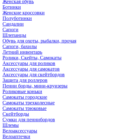
Женская обувь
Ботинки
Женские кроссовки
Полуботинки
Сандалии
Сапоги
Шлепанцы
Обувь для охоты, рыбалки, прочая
Сапоги, бахилы
Летний инвентарь
Ролики, Скейты, Самокаты
Аксессуары для роликов
Аксессуары для самокатов
Аксессуары для скейтбордов
Защита для роллеров
Пенни борды, мини-круизеры
Роликовые коньки
Самокаты городские
Самокаты трехколесные
Самокаты трюковые
Скейтборды
Сумки для пеннибордов
Шлемы
Велоаксессуары
Велоаптечки