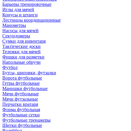
Барьеры тренировочные
Иглы для мячей
Конусы и штанги
Лестницы координационные
Манометры
Насосы для мячей
Секундомеры
Сумки для инвентаря
Тактические доски
Тележки для мячей
Фишки для разметки
Напольные обручи
Футбол
Бутсы, шиповки, футзалки
Ворота футбольные
Гетры футбольные
Манишки футбольные
Мячи футбольные
Мячи футзальные
Перчатки вратаря
Форма футбольная
Футбольные сетки
Футбольные тренажеры
Щитки футбольные
Волейбол