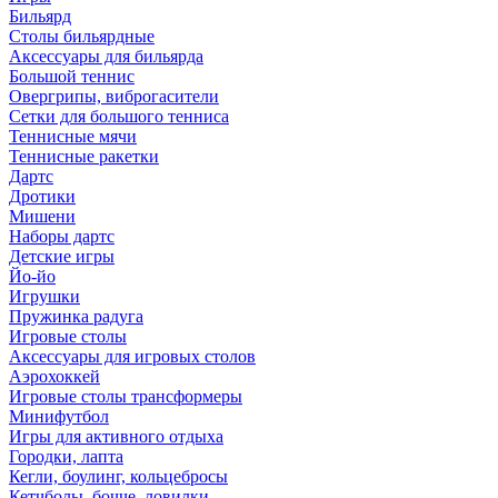
Бильярд
Столы бильярдные
Аксессуары для бильярда
Большой теннис
Овергрипы, виброгасители
Сетки для большого тенниса
Теннисные мячи
Теннисные ракетки
Дартс
Дротики
Мишени
Наборы дартс
Детские игры
Йо-йо
Игрушки
Пружинка радуга
Игровые столы
Аксессуары для игровых столов
Аэрохоккей
Игровые столы трансформеры
Минифутбол
Игры для активного отдыха
Городки, лапта
Кегли, боулинг, кольцебросы
Кетчболы, бочче, ловилки