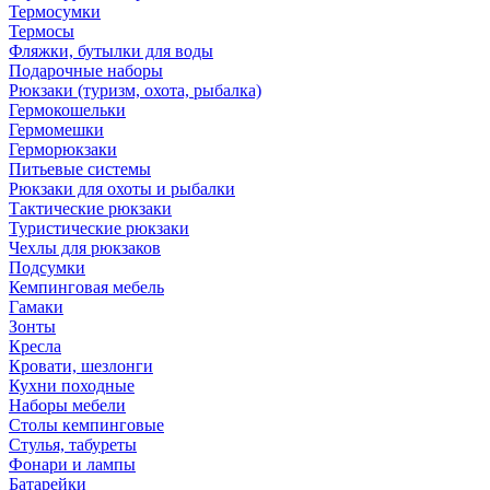
Термосумки
Термосы
Фляжки, бутылки для воды
Подарочные наборы
Рюкзаки (туризм, охота, рыбалка)
Гермокошельки
Гермомешки
Герморюкзаки
Питьевые системы
Рюкзаки для охоты и рыбалки
Тактические рюкзаки
Туристические рюкзаки
Чехлы для рюкзаков
Подсумки
Кемпинговая мебель
Гамаки
Зонты
Кресла
Кровати, шезлонги
Кухни походные
Наборы мебели
Столы кемпинговые
Стулья, табуреты
Фонари и лампы
Батарейки