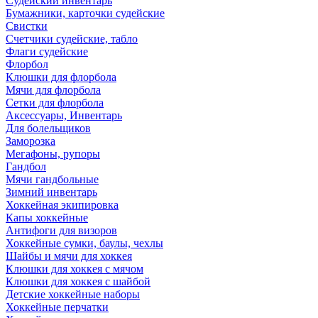
Судейский инвентарь
Бумажники, карточки судейские
Свистки
Счетчики судейские, табло
Флаги судейские
Флорбол
Клюшки для флорбола
Мячи для флорбола
Сетки для флорбола
Аксессуары, Инвентарь
Для болельщиков
Заморозка
Мегафоны, рупоры
Гандбол
Мячи гандбольные
Зимний инвентарь
Хоккейная экипировка
Капы хоккейные
Антифоги для визоров
Хоккейные сумки, баулы, чехлы
Шайбы и мячи для хоккея
Клюшки для хоккея с мячом
Клюшки для хоккея с шайбой
Детские хоккейные наборы
Хоккейные перчатки