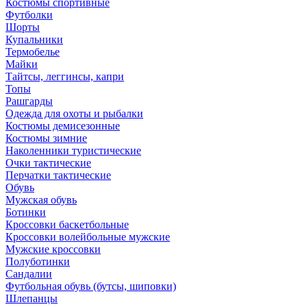
Костюмы спортивные
Футболки
Шорты
Купальники
Термобелье
Майки
Тайтсы, леггинсы, капри
Топы
Рашгарды
Одежда для охоты и рыбалки
Костюмы демисезонные
Костюмы зимние
Наколенники туристические
Очки тактические
Перчатки тактические
Обувь
Мужская обувь
Ботинки
Кроссовки баскетбольные
Кроссовки волейбольные мужские
Мужские кроссовки
Полуботинки
Сандалии
Футбольная обувь (бутсы, шиповки)
Шлепанцы