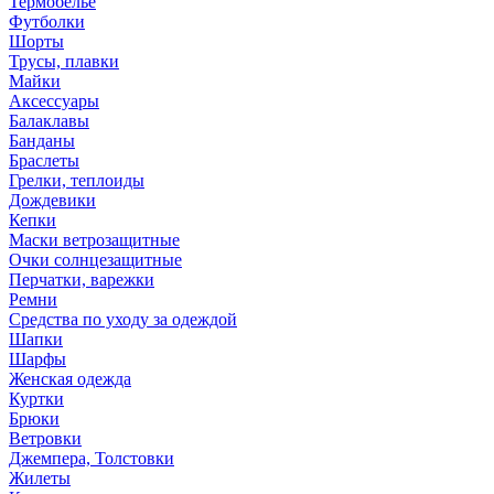
Термобелье
Футболки
Шорты
Трусы, плавки
Майки
Аксессуары
Балаклавы
Банданы
Браслеты
Грелки, теплоиды
Дождевики
Кепки
Маски ветрозащитные
Очки солнцезащитные
Перчатки, варежки
Ремни
Средства по уходу за одеждой
Шапки
Шарфы
Женская одежда
Куртки
Брюки
Ветровки
Джемпера, Толстовки
Жилеты