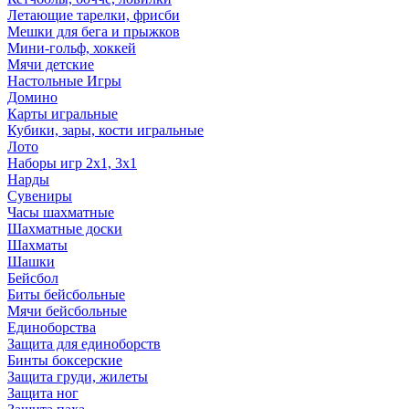
Летающие тарелки, фрисби
Мешки для бега и прыжков
Мини-гольф, хоккей
Мячи детские
Настольные Игры
Домино
Карты игральные
Кубики, зары, кости игральные
Лото
Наборы игр 2х1, 3х1
Нарды
Сувениры
Часы шахматные
Шахматные доски
Шахматы
Шашки
Бейсбол
Биты бейсбольные
Мячи бейсбольные
Единоборства
Защита для единоборств
Бинты боксерские
Защита груди, жилеты
Защита ног