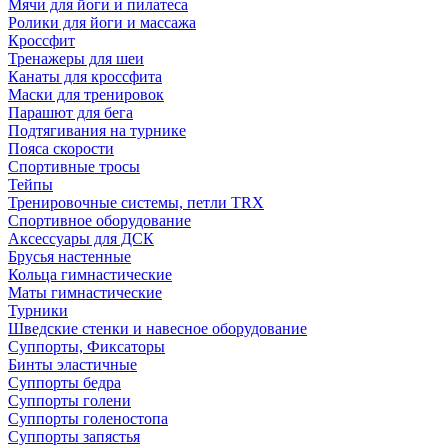
Мячи для йоги и пилатеса
Ролики для йоги и массажа
Кроссфит
Тренажеры для шеи
Канаты для кроссфита
Маски для тренировок
Парашют для бега
Подтягивания на турнике
Пояса скорости
Спортивные тросы
Тейпы
Тренировочные системы, петли TRX
Спортивное оборудование
Аксессуары для ДСК
Брусья настенные
Кольца гимнастические
Маты гимнастические
Турники
Шведские стенки и навесное оборудование
Суппорты, Фиксаторы
Бинты эластичные
Суппорты бедра
Суппорты голени
Суппорты голеностопа
Суппорты запястья