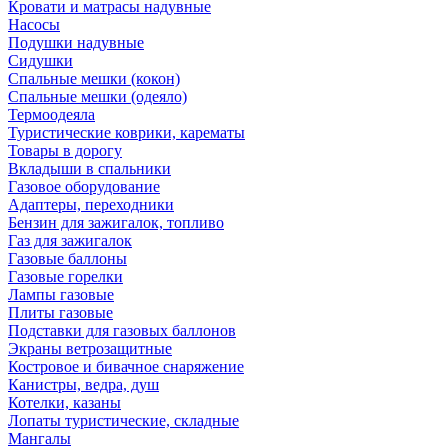
Кровати и матрасы надувные
Насосы
Подушки надувные
Сидушки
Спальные мешки (кокон)
Спальные мешки (одеяло)
Термоодеяла
Туристические коврики, карематы
Товары в дорогу
Вкладыши в спальники
Газовое оборудование
Адаптеры, переходники
Бензин для зажигалок, топливо
Газ для зажигалок
Газовые баллоны
Газовые горелки
Лампы газовые
Плиты газовые
Подставки для газовых баллонов
Экраны ветрозащитные
Костровое и бивачное снаряжение
Канистры, ведра, душ
Котелки, казаны
Лопаты туристические, складные
Мангалы