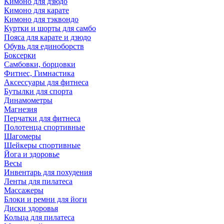
Кимоно для дзюдо
Кимоно для карате
Кимоно для тэквондо
Куртки и шорты для самбо
Пояса для карате и дзюдо
Обувь для единоборств
Боксерки
Самбовки, борцовки
Фитнес, Гимнастика
Аксессуары для фитнеса
Бутылки для спорта
Динамометры
Магнезия
Перчатки для фитнеса
Полотенца спортивные
Шагомеры
Шейкеры спортивные
Йога и здоровье
Весы
Инвентарь для похудения
Ленты для пилатеса
Массажеры
Блоки и ремни для йоги
Диски здоровья
Кольца для пилатеса