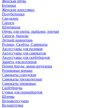
Женская обувь
Ботинки
Женские кроссовки
Полуботинки
Сандалии
Сапоги
Шлепанцы
Обувь для охоты, рыбалки, прочая
Сапоги, бахилы
Летний инвентарь
Ролики, Скейты, Самокаты
Аксессуары для роликов
Аксессуары для самокатов
Аксессуары для скейтбордов
Защита для роллеров
Пенни борды, мини-круизеры
Роликовые коньки
Самокаты городские
Самокаты трехколесные
Самокаты трюковые
Скейтборды
Сумки для пеннибордов
Шлемы
Велоаксессуары
Велоаптечки