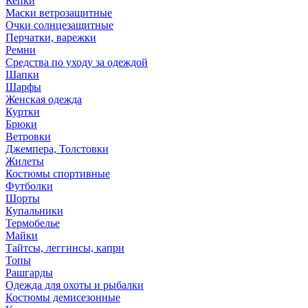
Кепки
Маски ветрозащитные
Очки солнцезащитные
Перчатки, варежки
Ремни
Средства по уходу за одеждой
Шапки
Шарфы
Женская одежда
Куртки
Брюки
Ветровки
Джемпера, Толстовки
Жилеты
Костюмы спортивные
Футболки
Шорты
Купальники
Термобелье
Майки
Тайтсы, леггинсы, капри
Топы
Рашгарды
Одежда для охоты и рыбалки
Костюмы демисезонные