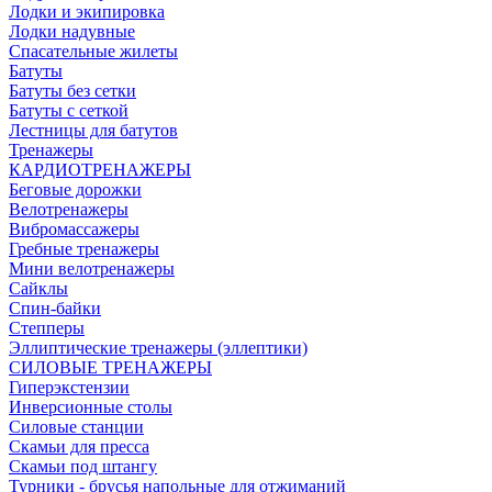
Лодки и экипировка
Лодки надувные
Спасательные жилеты
Батуты
Батуты без сетки
Батуты с сеткой
Лестницы для батутов
Тренажеры
КАРДИОТРЕНАЖЕРЫ
Беговые дорожки
Велотренажеры
Вибромассажеры
Гребные тренажеры
Мини велотренажеры
Сайклы
Спин-байки
Степперы
Эллиптические тренажеры (эллептики)
СИЛОВЫЕ ТРЕНАЖЕРЫ
Гиперэкстензии
Инверсионные столы
Силовые станции
Скамьи для пресса
Скамьи под штангу
Турники - брусья напольные для отжиманий