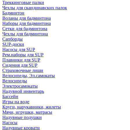
Треккинговые палки
Чехлы для скандинавских палок
Бадминтон
Воланы для бадминтона
Наборы для бадминтона
Сетки для бадминтона
Чехлы для бадминтона
Сапборды
SUP-доски
Насосы для SUP
Рем.наборы для SUP
Плавники для SUP
Сидения для SUP
Страховочные лиши
Велосипеды, Эл.самокаты
Велосипеды
Электросамокаты
Надувной инвентарь
Бассейн
Игры на воде
Круги, нарукавники, жилеты
Мячи, игрушки, матрасы
Надувные подушки
Насосы
Надувные кровати