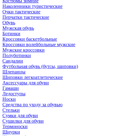
Костюмы зимние
Наколенники туристические
Очки тактические
Перчатки тактические
Обувь
Мужская обувь
Ботинки
Кроссовки баскетбольные
Кроссовки волейбольные мужские
Мужские кроссовки
Полуботинки
Сандалии
Футбольная обувь (бутсы, шиповки)
Шлепанцы
Шиповки легкоатлетические
Аксессуары для обуви
Гамаши
Ледоступы
Носки
Средства по уходу за обувью
Стельки
Сумки для обуви
Сушилки для обуви
Термоноски
Шнурки