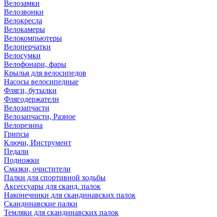
Велозамки
Велозвонки
Велокресла
Велокамеры
Велокомпьютеры
Велоперчатки
Велосумки
Велофонари, фары
Крылья для велосипедов
Насосы велосипедные
Фляги, бутылки
Флягодержатели
Велозапчасти
Велозапчасти, Разное
Велорезина
Грипсы
Ключи, Инструмент
Педали
Подножки
Смазки, очистители
Палки для спортивной ходьбы
Аксессуары для сканд. палок
Наконечники для скандинавских палок
Скандинавские палки
Темляки для скандинавских палок