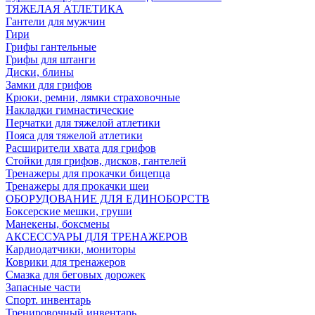
ТЯЖЕЛАЯ АТЛЕТИКА
Гантели для мужчин
Гири
Грифы гантельные
Грифы для штанги
Диски, блины
Замки для грифов
Крюки, ремни, лямки страховочные
Накладки гимнастические
Перчатки для тяжелой атлетики
Пояса для тяжелой атлетики
Расширители хвата для грифов
Стойки для грифов, дисков, гантелей
Тренажеры для прокачки бицепца
Тренажеры для прокачки шеи
ОБОРУДОВАНИЕ ДЛЯ ЕДИНОБОРСТВ
Боксерские мешки, груши
Манекены, боксмены
АКСЕССУАРЫ ДЛЯ ТРЕНАЖЕРОВ
Кардиодатчики, мониторы
Коврики для тренажеров
Смазка для беговых дорожек
Запасные части
Спорт. инвентарь
Тренировочный инвентарь