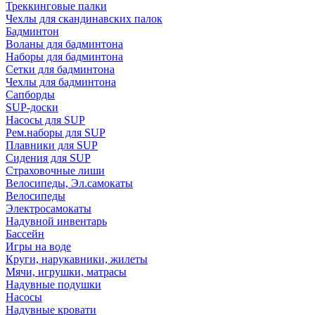
Треккинговые палки
Чехлы для скандинавских палок
Бадминтон
Воланы для бадминтона
Наборы для бадминтона
Сетки для бадминтона
Чехлы для бадминтона
Сапборды
SUP-доски
Насосы для SUP
Рем.наборы для SUP
Плавники для SUP
Сидения для SUP
Страховочные лиши
Велосипеды, Эл.самокаты
Велосипеды
Электросамокаты
Надувной инвентарь
Бассейн
Игры на воде
Круги, нарукавники, жилеты
Мячи, игрушки, матрасы
Надувные подушки
Насосы
Надувные кровати