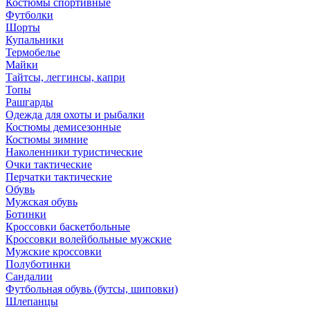
Костюмы спортивные
Футболки
Шорты
Купальники
Термобелье
Майки
Тайтсы, леггинсы, капри
Топы
Рашгарды
Одежда для охоты и рыбалки
Костюмы демисезонные
Костюмы зимние
Наколенники туристические
Очки тактические
Перчатки тактические
Обувь
Мужская обувь
Ботинки
Кроссовки баскетбольные
Кроссовки волейбольные мужские
Мужские кроссовки
Полуботинки
Сандалии
Футбольная обувь (бутсы, шиповки)
Шлепанцы