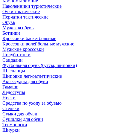
Костюмы зимние
Наколенники туристические
Очки тактические
Перчатки тактические
Обувь
Мужская обувь
Ботинки
Кроссовки баскетбольные
Кроссовки волейбольные мужские
Мужские кроссовки
Полуботинки
Сандалии
Футбольная обувь (бутсы, шиповки)
Шлепанцы
Шиповки легкоатлетические
Аксессуары для обуви
Гамаши
Ледоступы
Носки
Средства по уходу за обувью
Стельки
Сумки для обуви
Сушилки для обуви
Термоноски
Шнурки