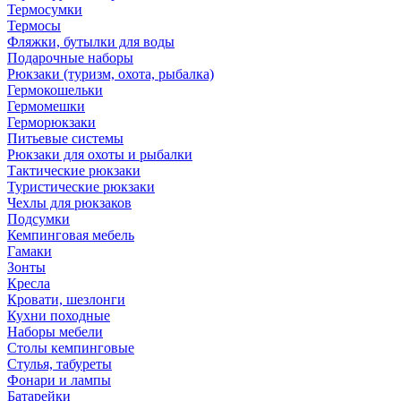
Термосумки
Термосы
Фляжки, бутылки для воды
Подарочные наборы
Рюкзаки (туризм, охота, рыбалка)
Гермокошельки
Гермомешки
Герморюкзаки
Питьевые системы
Рюкзаки для охоты и рыбалки
Тактические рюкзаки
Туристические рюкзаки
Чехлы для рюкзаков
Подсумки
Кемпинговая мебель
Гамаки
Зонты
Кресла
Кровати, шезлонги
Кухни походные
Наборы мебели
Столы кемпинговые
Стулья, табуреты
Фонари и лампы
Батарейки