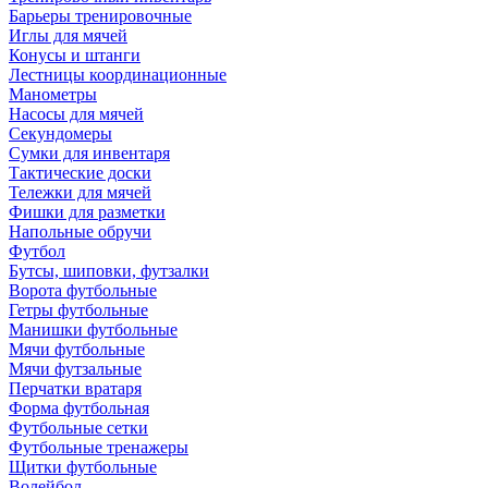
Барьеры тренировочные
Иглы для мячей
Конусы и штанги
Лестницы координационные
Манометры
Насосы для мячей
Секундомеры
Сумки для инвентаря
Тактические доски
Тележки для мячей
Фишки для разметки
Напольные обручи
Футбол
Бутсы, шиповки, футзалки
Ворота футбольные
Гетры футбольные
Манишки футбольные
Мячи футбольные
Мячи футзальные
Перчатки вратаря
Форма футбольная
Футбольные сетки
Футбольные тренажеры
Щитки футбольные
Волейбол