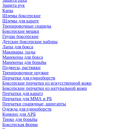
Защита паха
Защита рук
Капы
Шлемы боксерские
Шлемы для карате
Тренировочные снаряды
Боксерские мешки
Груши боксерские
Детские боксерские наборы
Лапы для бокса
Макивары, пады
Манекены для бокса
Манекены для борьбы
Подвесы, растяжки
Тренировочное оружие
Перчатки для единоборств
Боксерские перчатки из искусственной кожи
Боксерские перчатки из натуральной кожи
Перчатки для каратэ
Перчатки для ММА и РБ
Перчатки снарядные, шингарты
Одежда для единоборств
Кимоно для АРБ
Трико для борьбы
Боксерская форма