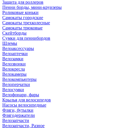
Защита для роллеров
Пенни борды, мини-круизеры
Роликовые коньки
Самокаты городские
Самокаты трехколесные
Самокаты трюковые
Скейтборды
Сумки для пеннибордов
Шлемы
Велоаксессуары
Велоаптечки
Велозамки
Велозвонки
Велокресла
Велокамеры
Велокомпьютеры
Велоперчатки
Велосумки
Велофонари, фары
Крылья для велосипедов
Насосы велосипедные
Фляги, бутылки
Флягодержатели
Велозапчасти
Велозапчасти, Разное