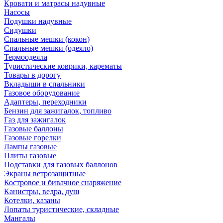
Кровати и матрасы надувные
Насосы
Подушки надувные
Сидушки
Спальные мешки (кокон)
Спальные мешки (одеяло)
Термоодеяла
Туристические коврики, карематы
Товары в дорогу
Вкладыши в спальники
Газовое оборудование
Адаптеры, переходники
Бензин для зажигалок, топливо
Газ для зажигалок
Газовые баллоны
Газовые горелки
Лампы газовые
Плиты газовые
Подставки для газовых баллонов
Экраны ветрозащитные
Костровое и бивачное снаряжение
Канистры, ведра, душ
Котелки, казаны
Лопаты туристические, складные
Мангалы