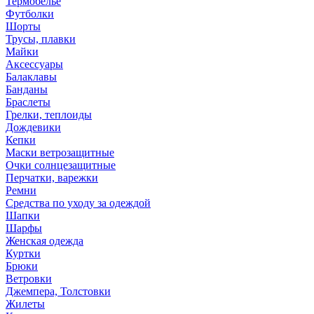
Термобелье
Футболки
Шорты
Трусы, плавки
Майки
Аксессуары
Балаклавы
Банданы
Браслеты
Грелки, теплоиды
Дождевики
Кепки
Маски ветрозащитные
Очки солнцезащитные
Перчатки, варежки
Ремни
Средства по уходу за одеждой
Шапки
Шарфы
Женская одежда
Куртки
Брюки
Ветровки
Джемпера, Толстовки
Жилеты