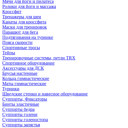
Мячи для йоги и пилатеса
Ролики для йоги и массажа
Кроссфит
Тренажеры для шеи
Канаты для кроссфита
Маски для тренировок
Парашют для бега
Подтягивания на турнике
Пояса скорости
Спортивные тросы
Тейпы
Тренировочные системы, петли TRX
Спортивное оборудование
Аксессуары для ДСК
Брусья настенные
Кольца гимнастические
Маты гимнастические
Турники
Шведские стенки и навесное оборудование
Суппорты, Фиксаторы
Бинты эластичные
Суппорты бедра
Суппорты голени
Суппорты голеностопа
Суппорты запястья