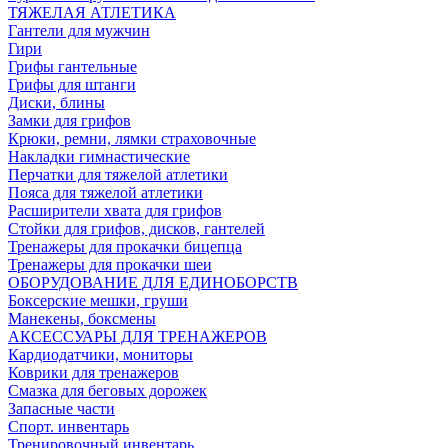
ТЯЖЕЛАЯ АТЛЕТИКА
Гантели для мужчин
Гири
Грифы гантельные
Грифы для штанги
Диски, блины
Замки для грифов
Крюки, ремни, лямки страховочные
Накладки гимнастические
Перчатки для тяжелой атлетики
Пояса для тяжелой атлетики
Расширители хвата для грифов
Стойки для грифов, дисков, гантелей
Тренажеры для прокачки бицепца
Тренажеры для прокачки шеи
ОБОРУДОВАНИЕ ДЛЯ ЕДИНОБОРСТВ
Боксерские мешки, груши
Манекены, боксмены
АКСЕССУАРЫ ДЛЯ ТРЕНАЖЕРОВ
Кардиодатчики, мониторы
Коврики для тренажеров
Смазка для беговых дорожек
Запасные части
Спорт. инвентарь
Тренировочный инвентарь