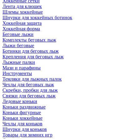
Хоккейные сетки
Лента для клюшек
Шлемы хоккейные
Шнурки для хоккейных ботинок
Хоккейная защита
Хоккейная форма
Беговые лыжи
Комплекты беговых лыж
Лыжи беговые
Ботинки для беговых лыж
Крепления для беговых лыж
Лыжные палки
Мази и парафины
Инструменты
Темляки для лыжных палок
Чехлы для беговых лыж
Скребки, пробки для лыж
Связки для беговых лыж
Ледовые коньки
Коньки раздвижные
Коньки фигурные
Коньки хоккейные
Чехлы для коньков
Шнурки для коньков
Товары для зимних игр