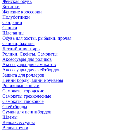
Женская обувь
Ботинки
Женские кроссовки
Полуботинки
Сандалии
Сапоги
Шлепанцы
Обувь для охоты, рыбалки, прочая
Сапоги, бахилы
Летний инвентарь
Ролики, Скейты, Самокаты
Аксессуары для роликов
Аксессуары для самокатов
Аксессуары для скейтбордов
Защита для роллеров
Пенни борды, мини-круизеры
Роликовые коньки
Самокаты городские
Самокаты трехколесные
Самокаты трюковые
Скейтборды
Сумки для пеннибордов
Шлемы
Велоаксессуары
Велоаптечки