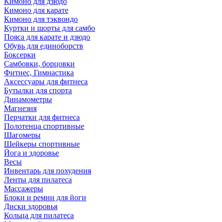
Кимоно для дзюдо
Кимоно для карате
Кимоно для тэквондо
Куртки и шорты для самбо
Пояса для карате и дзюдо
Обувь для единоборств
Боксерки
Самбовки, борцовки
Фитнес, Гимнастика
Аксессуары для фитнеса
Бутылки для спорта
Динамометры
Магнезия
Перчатки для фитнеса
Полотенца спортивные
Шагомеры
Шейкеры спортивные
Йога и здоровье
Весы
Инвентарь для похудения
Ленты для пилатеса
Массажеры
Блоки и ремни для йоги
Диски здоровья
Кольца для пилатеса