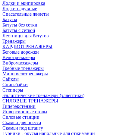
Лодки и экипировка
Лодки надувные
Спасательные жилеты
Батуты
Батуты без сетки
Батуты с сеткой
Лестницы для батутов
Тренажеры
КАРДИОТРЕНАЖЕРЫ
Беговые дорожки
Велотренажеры
Вибромассажеры
Гребные тренажеры
Мини велотренажеры
Сайклы
Спин-байки
Степперы
Эллиптические тренажеры (эллептики)
СИЛОВЫЕ ТРЕНАЖЕРЫ
Гиперэкстензии
Инверсионные столы
Силовые станции
Скамьи для пресса
Скамьи под штангу
Турники - брусья напольные для отжиманий