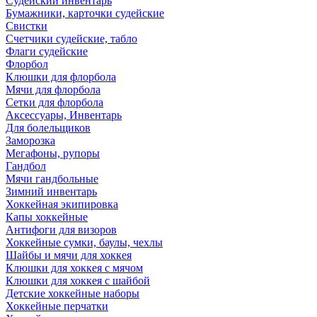
Судейский инвентарь
Бумажники, карточки судейские
Свистки
Счетчики судейские, табло
Флаги судейские
Флорбол
Клюшки для флорбола
Мячи для флорбола
Сетки для флорбола
Аксессуары, Инвентарь
Для болельщиков
Заморозка
Мегафоны, рупоры
Гандбол
Мячи гандбольные
Зимний инвентарь
Хоккейная экипировка
Капы хоккейные
Антифоги для визоров
Хоккейные сумки, баулы, чехлы
Шайбы и мячи для хоккея
Клюшки для хоккея с мячом
Клюшки для хоккея с шайбой
Детские хоккейные наборы
Хоккейные перчатки