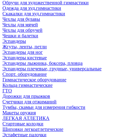
Обручи для художественной гимнастики
Одежда для худ.гимнастики
Скакалки для худ.гимнастики
Чехлы для булавы
Чехлы для мячей
Чехлы для обручей
Чешки и балетки
Эспандеры
Жгуты, ленты, петли
Эспандеры для ног
Эспандеры кистевые
Эспандеры лыжника, боксера, пловца
Эспандеры плечевые, грудные, универсальные
Спорт. оборудование
Гимнастическое оборудование
Кольца гимнастические
ГТО
Дорожки для прыжков
Счетчики для отжиманий
Тумбы, скамьи для измерения гибкости
Макеты оружия
ЛЕГКАЯ АТЛЕТИКА
Стартовые колодки
Шиповки легкоатлетические
Эстафетные палочки