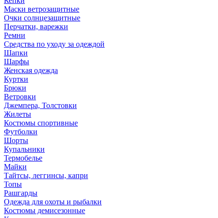
Кепки
Маски ветрозащитные
Очки солнцезащитные
Перчатки, варежки
Ремни
Средства по уходу за одеждой
Шапки
Шарфы
Женская одежда
Куртки
Брюки
Ветровки
Джемпера, Толстовки
Жилеты
Костюмы спортивные
Футболки
Шорты
Купальники
Термобелье
Майки
Тайтсы, леггинсы, капри
Топы
Рашгарды
Одежда для охоты и рыбалки
Костюмы демисезонные