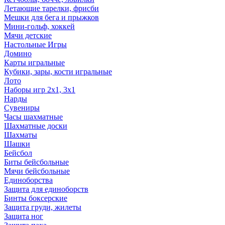
Летающие тарелки, фрисби
Мешки для бега и прыжков
Мини-гольф, хоккей
Мячи детские
Настольные Игры
Домино
Карты игральные
Кубики, зары, кости игральные
Лото
Наборы игр 2х1, 3х1
Нарды
Сувениры
Часы шахматные
Шахматные доски
Шахматы
Шашки
Бейсбол
Биты бейсбольные
Мячи бейсбольные
Единоборства
Защита для единоборств
Бинты боксерские
Защита груди, жилеты
Защита ног