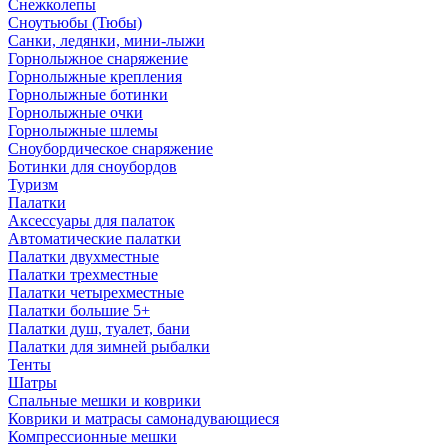
Снежколепы
Сноутьюбы (Тюбы)
Санки, ледянки, мини-лыжи
Горнолыжное снаряжение
Горнолыжные крепления
Горнолыжные ботинки
Горнолыжные очки
Горнолыжные шлемы
Сноубордическое снаряжение
Ботинки для сноубордов
Туризм
Палатки
Аксессуары для палаток
Автоматические палатки
Палатки двухместные
Палатки трехместные
Палатки четырехместные
Палатки большие 5+
Палатки душ, туалет, бани
Палатки для зимней рыбалки
Тенты
Шатры
Спальные мешки и коврики
Коврики и матрасы самонадувающиеся
Компрессионные мешки