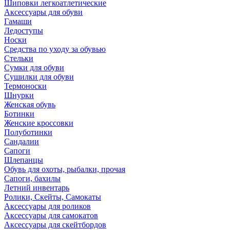
Шиповки легкоатлетические
Аксессуары для обуви
Гамаши
Ледоступы
Носки
Средства по уходу за обувью
Стельки
Сумки для обуви
Сушилки для обуви
Термоноски
Шнурки
Женская обувь
Ботинки
Женские кроссовки
Полуботинки
Сандалии
Сапоги
Шлепанцы
Обувь для охоты, рыбалки, прочая
Сапоги, бахилы
Летний инвентарь
Ролики, Скейты, Самокаты
Аксессуары для роликов
Аксессуары для самокатов
Аксессуары для скейтбордов