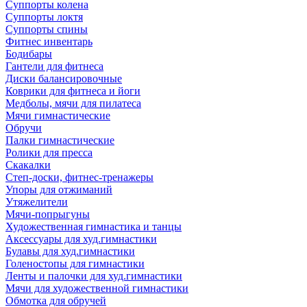
Суппорты колена
Суппорты локтя
Суппорты спины
Фитнес инвентарь
Бодибары
Гантели для фитнеса
Диски балансировочные
Коврики для фитнеса и йоги
Медболы, мячи для пилатеса
Мячи гимнастические
Обручи
Палки гимнастические
Ролики для пресса
Скакалки
Степ-доски, фитнес-тренажеры
Упоры для отжиманий
Утяжелители
Мячи-попрыгуны
Художественная гимнастика и танцы
Аксессуары для худ.гимнастики
Булавы для худ.гимнастики
Голеностопы для гимнастики
Ленты и палочки для худ.гимнастики
Мячи для художественной гимнастики
Обмотка для обручей