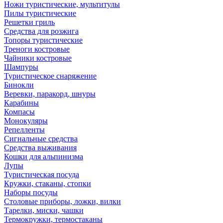
Ножи туристические, мультитулы
Пилы туристические
Решетки гриль
Средства для розжига
Топоры туристические
Треноги костровые
Чайники костровые
Шампуры
Туристическое снаряжение
Бинокли
Веревки, паракорд, шнуры
Карабины
Компасы
Монокуляры
Репелленты
Сигнальные средства
Средства выживания
Кошки для альпинизма
Лупы
Туристическая посуда
Кружки, стаканы, стопки
Наборы посуды
Столовые приборы, ложки, вилки
Тарелки, миски, чашки
Термокружки, термостаканы