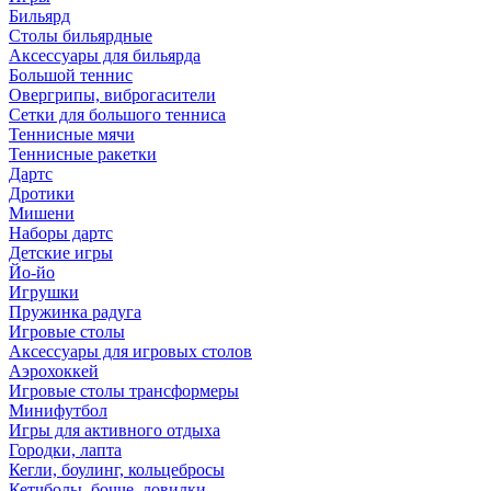
Бильярд
Столы бильярдные
Аксессуары для бильярда
Большой теннис
Овергрипы, виброгасители
Сетки для большого тенниса
Теннисные мячи
Теннисные ракетки
Дартс
Дротики
Мишени
Наборы дартс
Детские игры
Йо-йо
Игрушки
Пружинка радуга
Игровые столы
Аксессуары для игровых столов
Аэрохоккей
Игровые столы трансформеры
Минифутбол
Игры для активного отдыха
Городки, лапта
Кегли, боулинг, кольцебросы
Кетчболы, бочче, ловилки