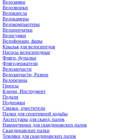
Велозамки
Велозвонки
Велокресла
Велокамеры
Велокомпьютеры
Велоперчатки
Велосумки
Велофонари, фары
Крылья для велосипедов
Насосы велосипедные
Фляги, бутылки
Флягодержатели
Велозапчасти
Велозапчасти, Разное
Велорезина
Грипсы
Ключи, Инструмент
Педали
Подножки
Смазки, очистители
Палки для спортивной ходьбы
Аксессуары для сканд. палок
Наконечники для скандинавских палок
Скандинавские палки
Темляки для скандинавских палок