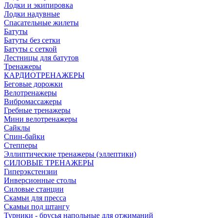
Лодки и экипировка
Лодки надувные
Спасательные жилеты
Батуты
Батуты без сетки
Батуты с сеткой
Лестницы для батутов
Тренажеры
КАРДИОТРЕНАЖЕРЫ
Беговые дорожки
Велотренажеры
Вибромассажеры
Гребные тренажеры
Мини велотренажеры
Сайклы
Спин-байки
Степперы
Эллиптические тренажеры (эллептики)
СИЛОВЫЕ ТРЕНАЖЕРЫ
Гиперэкстензии
Инверсионные столы
Силовые станции
Скамьи для пресса
Скамьи под штангу
Турники - брусья напольные для отжиманий