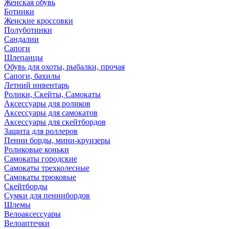
Женская обувь
Ботинки
Женские кроссовки
Полуботинки
Сандалии
Сапоги
Шлепанцы
Обувь для охоты, рыбалки, прочая
Сапоги, бахилы
Летний инвентарь
Ролики, Скейты, Самокаты
Аксессуары для роликов
Аксессуары для самокатов
Аксессуары для скейтбордов
Защита для роллеров
Пенни борды, мини-круизеры
Роликовые коньки
Самокаты городские
Самокаты трехколесные
Самокаты трюковые
Скейтборды
Сумки для пеннибордов
Шлемы
Велоаксессуары
Велоаптечки