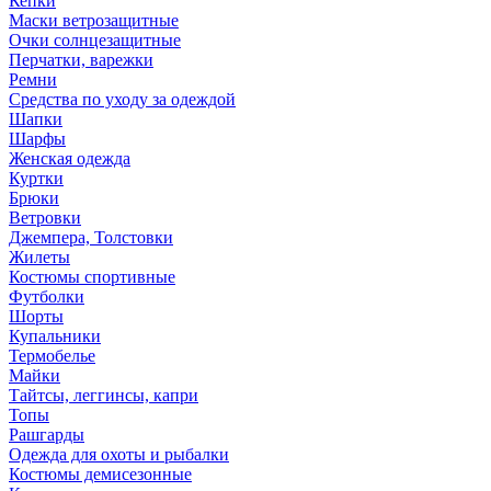
Кепки
Маски ветрозащитные
Очки солнцезащитные
Перчатки, варежки
Ремни
Средства по уходу за одеждой
Шапки
Шарфы
Женская одежда
Куртки
Брюки
Ветровки
Джемпера, Толстовки
Жилеты
Костюмы спортивные
Футболки
Шорты
Купальники
Термобелье
Майки
Тайтсы, леггинсы, капри
Топы
Рашгарды
Одежда для охоты и рыбалки
Костюмы демисезонные