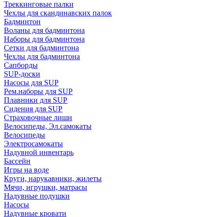
Треккинговые палки
Чехлы для скандинавских палок
Бадминтон
Воланы для бадминтона
Наборы для бадминтона
Сетки для бадминтона
Чехлы для бадминтона
Сапборды
SUP-доски
Насосы для SUP
Рем.наборы для SUP
Плавники для SUP
Сидения для SUP
Страховочные лиши
Велосипеды, Эл.самокаты
Велосипеды
Электросамокаты
Надувной инвентарь
Бассейн
Игры на воде
Круги, нарукавники, жилеты
Мячи, игрушки, матрасы
Надувные подушки
Насосы
Надувные кровати