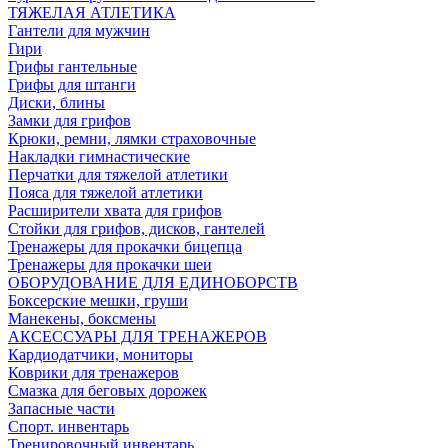
ТЯЖЕЛАЯ АТЛЕТИКА
Гантели для мужчин
Гири
Грифы гантельные
Грифы для штанги
Диски, блины
Замки для грифов
Крюки, ремни, лямки страховочные
Накладки гимнастические
Перчатки для тяжелой атлетики
Пояса для тяжелой атлетики
Расширители хвата для грифов
Стойки для грифов, дисков, гантелей
Тренажеры для прокачки бицепца
Тренажеры для прокачки шеи
ОБОРУДОВАНИЕ ДЛЯ ЕДИНОБОРСТВ
Боксерские мешки, груши
Манекены, боксмены
АКСЕССУАРЫ ДЛЯ ТРЕНАЖЕРОВ
Кардиодатчики, мониторы
Коврики для тренажеров
Смазка для беговых дорожек
Запасные части
Спорт. инвентарь
Тренировочный инвентарь