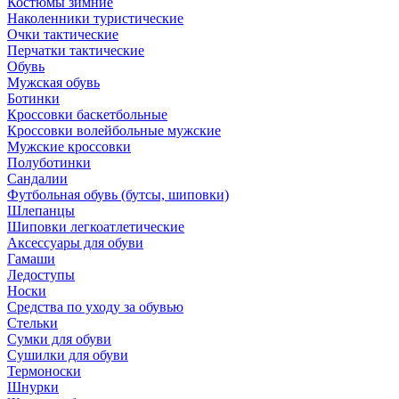
Костюмы зимние
Наколенники туристические
Очки тактические
Перчатки тактические
Обувь
Мужская обувь
Ботинки
Кроссовки баскетбольные
Кроссовки волейбольные мужские
Мужские кроссовки
Полуботинки
Сандалии
Футбольная обувь (бутсы, шиповки)
Шлепанцы
Шиповки легкоатлетические
Аксессуары для обуви
Гамаши
Ледоступы
Носки
Средства по уходу за обувью
Стельки
Сумки для обуви
Сушилки для обуви
Термоноски
Шнурки