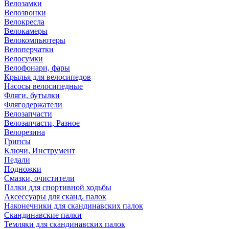
Велозамки
Велозвонки
Велокресла
Велокамеры
Велокомпьютеры
Велоперчатки
Велосумки
Велофонари, фары
Крылья для велосипедов
Насосы велосипедные
Фляги, бутылки
Флягодержатели
Велозапчасти
Велозапчасти, Разное
Велорезина
Грипсы
Ключи, Инструмент
Педали
Подножки
Смазки, очистители
Палки для спортивной ходьбы
Аксессуары для сканд. палок
Наконечники для скандинавских палок
Скандинавские палки
Темляки для скандинавских палок