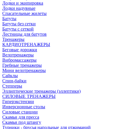
Лодки и экипировка
Лодки надувные
Спасательные жилеты
Батуты
Батуты без сетки
Батуты с сеткой
Лестницы для батутов
Тренажеры
КАРДИОТРЕНАЖЕРЫ
Беговые дорожки
Велотренажеры
Вибромассажеры
Гребные тренажеры
Мини велотренажеры
Сайклы
Спин-байки
Степперы
Эллиптические тренажеры (эллептики)
СИЛОВЫЕ ТРЕНАЖЕРЫ
Гиперэкстензии
Инверсионные столы
Силовые станции
Скамьи для пресса
Скамьи под штангу
Турники - брусья напольные для отжиманий