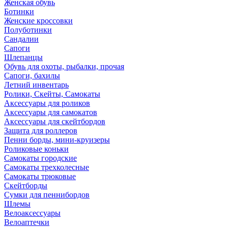
Женская обувь
Ботинки
Женские кроссовки
Полуботинки
Сандалии
Сапоги
Шлепанцы
Обувь для охоты, рыбалки, прочая
Сапоги, бахилы
Летний инвентарь
Ролики, Скейты, Самокаты
Аксессуары для роликов
Аксессуары для самокатов
Аксессуары для скейтбордов
Защита для роллеров
Пенни борды, мини-круизеры
Роликовые коньки
Самокаты городские
Самокаты трехколесные
Самокаты трюковые
Скейтборды
Сумки для пеннибордов
Шлемы
Велоаксессуары
Велоаптечки