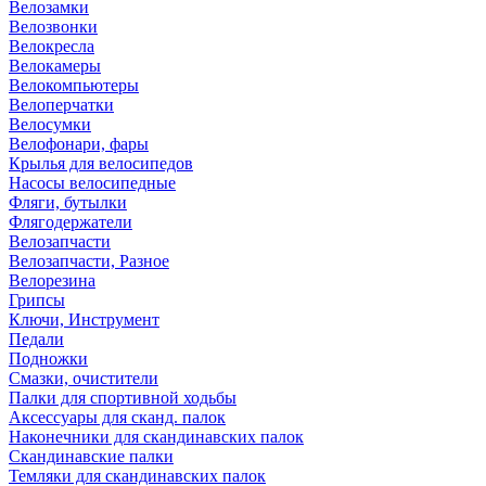
Велозамки
Велозвонки
Велокресла
Велокамеры
Велокомпьютеры
Велоперчатки
Велосумки
Велофонари, фары
Крылья для велосипедов
Насосы велосипедные
Фляги, бутылки
Флягодержатели
Велозапчасти
Велозапчасти, Разное
Велорезина
Грипсы
Ключи, Инструмент
Педали
Подножки
Смазки, очистители
Палки для спортивной ходьбы
Аксессуары для сканд. палок
Наконечники для скандинавских палок
Скандинавские палки
Темляки для скандинавских палок