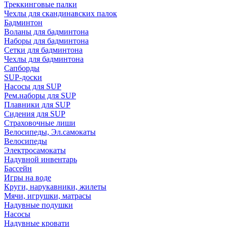
Треккинговые палки
Чехлы для скандинавских палок
Бадминтон
Воланы для бадминтона
Наборы для бадминтона
Сетки для бадминтона
Чехлы для бадминтона
Сапборды
SUP-доски
Насосы для SUP
Рем.наборы для SUP
Плавники для SUP
Сидения для SUP
Страховочные лиши
Велосипеды, Эл.самокаты
Велосипеды
Электросамокаты
Надувной инвентарь
Бассейн
Игры на воде
Круги, нарукавники, жилеты
Мячи, игрушки, матрасы
Надувные подушки
Насосы
Надувные кровати