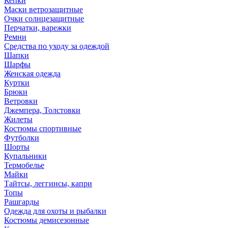
Кепки
Маски ветрозащитные
Очки солнцезащитные
Перчатки, варежки
Ремни
Средства по уходу за одеждой
Шапки
Шарфы
Женская одежда
Куртки
Брюки
Ветровки
Джемпера, Толстовки
Жилеты
Костюмы спортивные
Футболки
Шорты
Купальники
Термобелье
Майки
Тайтсы, леггинсы, капри
Топы
Рашгарды
Одежда для охоты и рыбалки
Костюмы демисезонные