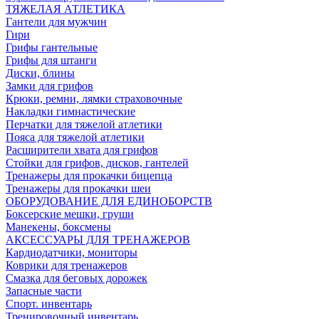
ТЯЖЕЛАЯ АТЛЕТИКА
Гантели для мужчин
Гири
Грифы гантельные
Грифы для штанги
Диски, блины
Замки для грифов
Крюки, ремни, лямки страховочные
Накладки гимнастические
Перчатки для тяжелой атлетики
Пояса для тяжелой атлетики
Расширители хвата для грифов
Стойки для грифов, дисков, гантелей
Тренажеры для прокачки бицепца
Тренажеры для прокачки шеи
ОБОРУДОВАНИЕ ДЛЯ ЕДИНОБОРСТВ
Боксерские мешки, груши
Манекены, боксмены
АКСЕССУАРЫ ДЛЯ ТРЕНАЖЕРОВ
Кардиодатчики, мониторы
Коврики для тренажеров
Смазка для беговых дорожек
Запасные части
Спорт. инвентарь
Тренировочный инвентарь