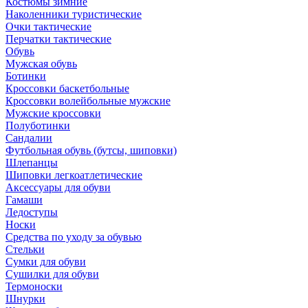
Костюмы зимние
Наколенники туристические
Очки тактические
Перчатки тактические
Обувь
Мужская обувь
Ботинки
Кроссовки баскетбольные
Кроссовки волейбольные мужские
Мужские кроссовки
Полуботинки
Сандалии
Футбольная обувь (бутсы, шиповки)
Шлепанцы
Шиповки легкоатлетические
Аксессуары для обуви
Гамаши
Ледоступы
Носки
Средства по уходу за обувью
Стельки
Сумки для обуви
Сушилки для обуви
Термоноски
Шнурки