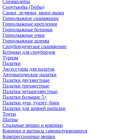
Снежколепы
Сноутьюбы (Тюбы)
Санки, ледянки, мини-лыжи
Горнолыжное снаряжение
Горнолыжные крепления
Горнолыжные ботинки
Горнолыжные очки
Горнолыжные шлемы
Сноубордическое снаряжение
Ботинки для сноубордов
Туризм
Палатки
Аксессуары для палаток
Автоматические палатки
Палатки двухместные
Палатки трехместные
Палатки четырехместные
Палатки большие 5+
Палатки душ, туалет, бани
Палатки для зимней рыбалки
Тенты
Шатры
Спальные мешки и коврики
Коврики и матрасы самонадувающиеся
Компрессионные мешки