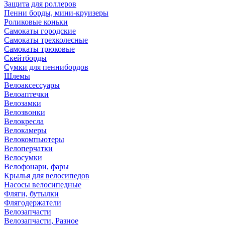
Защита для роллеров
Пенни борды, мини-круизеры
Роликовые коньки
Самокаты городские
Самокаты трехколесные
Самокаты трюковые
Скейтборды
Сумки для пеннибордов
Шлемы
Велоаксессуары
Велоаптечки
Велозамки
Велозвонки
Велокресла
Велокамеры
Велокомпьютеры
Велоперчатки
Велосумки
Велофонари, фары
Крылья для велосипедов
Насосы велосипедные
Фляги, бутылки
Флягодержатели
Велозапчасти
Велозапчасти, Разное