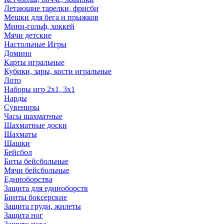
Летающие тарелки, фрисби
Мешки для бега и прыжков
Мини-гольф, хоккей
Мячи детские
Настольные Игры
Домино
Карты игральные
Кубики, зары, кости игральные
Лото
Наборы игр 2х1, 3х1
Нарды
Сувениры
Часы шахматные
Шахматные доски
Шахматы
Шашки
Бейсбол
Биты бейсбольные
Мячи бейсбольные
Единоборства
Защита для единоборств
Бинты боксерские
Защита груди, жилеты
Защита ног