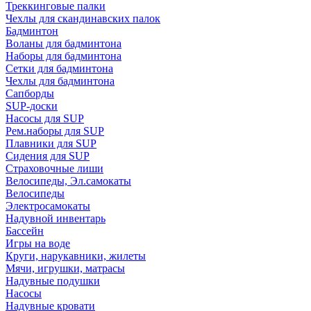
Треккинговые палки
Чехлы для скандинавских палок
Бадминтон
Воланы для бадминтона
Наборы для бадминтона
Сетки для бадминтона
Чехлы для бадминтона
Сапборды
SUP-доски
Насосы для SUP
Рем.наборы для SUP
Плавники для SUP
Сидения для SUP
Страховочные лиши
Велосипеды, Эл.самокаты
Велосипеды
Электросамокаты
Надувной инвентарь
Бассейн
Игры на воде
Круги, нарукавники, жилеты
Мячи, игрушки, матрасы
Надувные подушки
Насосы
Надувные кровати