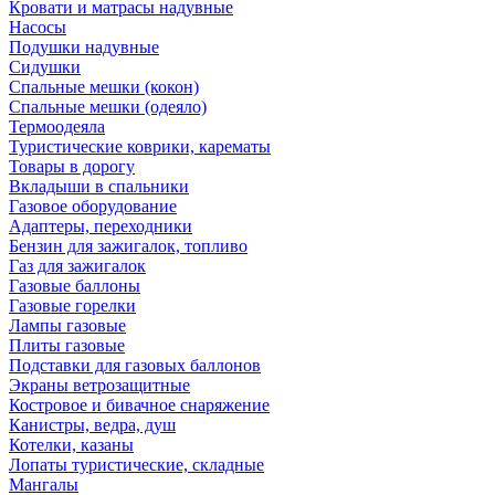
Кровати и матрасы надувные
Насосы
Подушки надувные
Сидушки
Спальные мешки (кокон)
Спальные мешки (одеяло)
Термоодеяла
Туристические коврики, карематы
Товары в дорогу
Вкладыши в спальники
Газовое оборудование
Адаптеры, переходники
Бензин для зажигалок, топливо
Газ для зажигалок
Газовые баллоны
Газовые горелки
Лампы газовые
Плиты газовые
Подставки для газовых баллонов
Экраны ветрозащитные
Костровое и бивачное снаряжение
Канистры, ведра, душ
Котелки, казаны
Лопаты туристические, складные
Мангалы