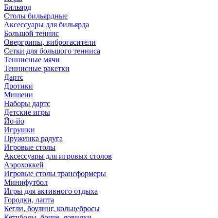
Бильярд
Столы бильярдные
Аксессуары для бильярда
Большой теннис
Овергрипы, виброгасители
Сетки для большого тенниса
Теннисные мячи
Теннисные ракетки
Дартс
Дротики
Мишени
Наборы дартс
Детские игры
Йо-йо
Игрушки
Пружинка радуга
Игровые столы
Аксессуары для игровых столов
Аэрохоккей
Игровые столы трансформеры
Минифутбол
Игры для активного отдыха
Городки, лапта
Кегли, боулинг, кольцебросы
Кетчболы, бочче, ловилки