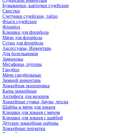
Судейский инвентарь
Бумажники, карточки судейские
Свистки
Счетчики судейские, табло
Флаги судейские
Флорбол
Клюшки для флорбола
Мячи для флорбола
Сетки для флорбола
Аксессуары, Инвентарь
Для болельщиков
Заморозка
Мегафоны, рупоры
Гандбол
Мячи гандбольные
Зимний инвентарь
Хоккейная экипировка
Капы хоккейные
Антифоги для визоров
Хоккейные сумки, баулы, чехлы
Шайбы и мячи для хоккея
Клюшки для хоккея с мячом
Клюшки для хоккея с шайбой
Детские хоккейные наборы
Хоккейные перчатки