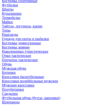
Костюмы спортивные
Футболки
Шорты
Купальники
Термобелье
Майки
Тайтсы, леггинсы, капри
Топы
Рашгарды
Одежда для охоты и рыбалки
Костюмы демисезонные
Костюмы зимние
Наколенники туристические
Очки тактические
Перчатки тактические
Обувь
Мужская обувь
Ботинки
Кроссовки баскетбольные
Кроссовки волейбольные мужские
Мужские кроссовки
Полуботинки
Сандалии
Футбольная обувь (бутсы, шиповки)
Шлепанцы