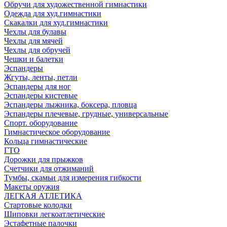
Обручи для художественной гимнастики
Одежда для худ.гимнастики
Скакалки для худ.гимнастики
Чехлы для булавы
Чехлы для мячей
Чехлы для обручей
Чешки и балетки
Эспандеры
Жгуты, ленты, петли
Эспандеры для ног
Эспандеры кистевые
Эспандеры лыжника, боксера, пловца
Эспандеры плечевые, грудные, универсальные
Спорт. оборудование
Гимнастическое оборудование
Кольца гимнастические
ГТО
Дорожки для прыжков
Счетчики для отжиманий
Тумбы, скамьи для измерения гибкости
Макеты оружия
ЛЕГКАЯ АТЛЕТИКА
Стартовые колодки
Шиповки легкоатлетические
Эстафетные палочки