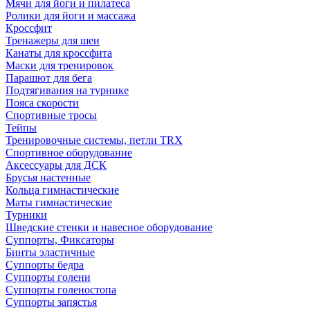
Мячи для йоги и пилатеса
Ролики для йоги и массажа
Кроссфит
Тренажеры для шеи
Канаты для кроссфита
Маски для тренировок
Парашют для бега
Подтягивания на турнике
Пояса скорости
Спортивные тросы
Тейпы
Тренировочные системы, петли TRX
Спортивное оборудование
Аксессуары для ДСК
Брусья настенные
Кольца гимнастические
Маты гимнастические
Турники
Шведские стенки и навесное оборудование
Суппорты, Фиксаторы
Бинты эластичные
Суппорты бедра
Суппорты голени
Суппорты голеностопа
Суппорты запястья