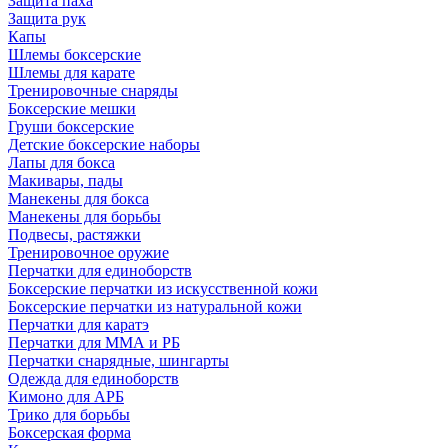
Защита паха
Защита рук
Капы
Шлемы боксерские
Шлемы для карате
Тренировочные снаряды
Боксерские мешки
Груши боксерские
Детские боксерские наборы
Лапы для бокса
Макивары, пады
Манекены для бокса
Манекены для борьбы
Подвесы, растяжки
Тренировочное оружие
Перчатки для единоборств
Боксерские перчатки из искусственной кожи
Боксерские перчатки из натуральной кожи
Перчатки для каратэ
Перчатки для ММА и РБ
Перчатки снарядные, шингарты
Одежда для единоборств
Кимоно для АРБ
Трико для борьбы
Боксерская форма