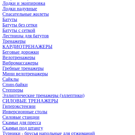
Лодки и экипировка
Лодки надувные
Спасательные жилеты
Батуты
Батуты без сетки
Батуты с сеткой
Лестницы для батутов
Тренажеры
КАРДИОТРЕНАЖЕРЫ
Беговые дорожки
Велотренажеры
Вибромассажеры
Гребные тренажеры
Мини велотренажеры
Сайклы
Спин-байки
Степперы
Эллиптические тренажеры (эллептики)
СИЛОВЫЕ ТРЕНАЖЕРЫ
Гиперэкстензии
Инверсионные столы
Силовые станции
Скамьи для пресса
Скамьи под штангу
Турники - брусья напольные для отжиманий