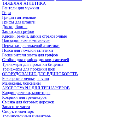
ТЯЖЕЛАЯ АТЛЕТИКА
Гантели для мужчин
Гири
Грифы гантельные
Грифы для штанги
Диски, блины
Замки для грифов
Крюки, ремни, лямки страховочные
Накладки гимнастические
Перчатки для тяжелой атлетики
Пояса для тяжелой атлетики
Расширители хвата для грифов
Стойки для грифов, дисков, гантелей
Тренажеры для прокачки бицепца
Тренажеры для прокачки шеи
ОБОРУДОВАНИЕ ДЛЯ ЕДИНОБОРСТВ
Боксерские мешки, груши
Манекены, боксмены
АКСЕССУАРЫ ДЛЯ ТРЕНАЖЕРОВ
Кардиодатчики, мониторы
Коврики для тренажеров
Смазка для беговых дорожек
Запасные части
Спорт. инвентарь
Тренировочный инвентарь