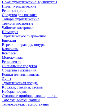
Ножи туристические, мультитулы
Пилы туристические
Решетки гриль
Средства для розжига
Топоры туристические
Треноги костровые
Чайники костровые
Шампуры
Туристическое снаряжение
Бинокли
Веревки, паракорд, шнуры
Карабины
Компасы
Монокуляры
Репелленты
Сигнальные средства
Средства выживания
Кошки для альпинизма
Лупы
Туристическая посуда
Кружки, стаканы, стопки
Наборы посуды
Столовые приборы, ложки, вилки
Тарелки, миски, чашки
Термокружки, термостаканы