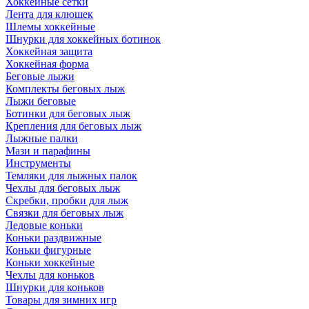
Хоккейные сетки
Лента для клюшек
Шлемы хоккейные
Шнурки для хоккейных ботинок
Хоккейная защита
Хоккейная форма
Беговые лыжи
Комплекты беговых лыж
Лыжи беговые
Ботинки для беговых лыж
Крепления для беговых лыж
Лыжные палки
Мази и парафины
Инструменты
Темляки для лыжных палок
Чехлы для беговых лыж
Скребки, пробки для лыж
Связки для беговых лыж
Ледовые коньки
Коньки раздвижные
Коньки фигурные
Коньки хоккейные
Чехлы для коньков
Шнурки для коньков
Товары для зимних игр