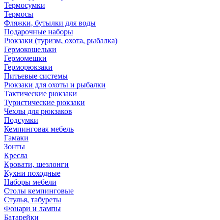
Термосумки
Термосы
Фляжки, бутылки для воды
Подарочные наборы
Рюкзаки (туризм, охота, рыбалка)
Гермокошельки
Гермомешки
Герморюкзаки
Питьевые системы
Рюкзаки для охоты и рыбалки
Тактические рюкзаки
Туристические рюкзаки
Чехлы для рюкзаков
Подсумки
Кемпинговая мебель
Гамаки
Зонты
Кресла
Кровати, шезлонги
Кухни походные
Наборы мебели
Столы кемпинговые
Стулья, табуреты
Фонари и лампы
Батарейки