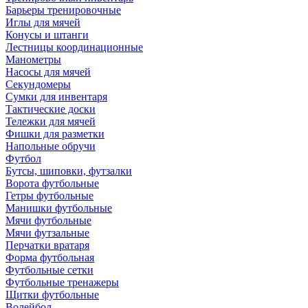
Барьеры тренировочные
Иглы для мячей
Конусы и штанги
Лестницы координационные
Манометры
Насосы для мячей
Секундомеры
Сумки для инвентаря
Тактические доски
Тележки для мячей
Фишки для разметки
Напольные обручи
Футбол
Бутсы, шиповки, футзалки
Ворота футбольные
Гетры футбольные
Манишки футбольные
Мячи футбольные
Мячи футзальные
Перчатки вратаря
Форма футбольная
Футбольные сетки
Футбольные тренажеры
Щитки футбольные
Волейбол