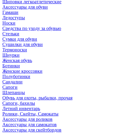
Шиповки легкоатлетические
Аксессуары для обуви
Гамаши
Ледоступы
Носки
Средства по уходу за обувью
Стельки
Сумки для обуви
Сушилки для обуви
Термоноски
Шнурки
Женская обувь
Ботинки
Женские кроссовки
Полуботинки
Сандалии
Сапоги
Шлепанцы
Обувь для охоты, рыбалки, прочая
Сапоги, бахилы
Летний инвентарь
Ролики, Скейты, Самокаты
Аксессуары для роликов
Аксессуары для самокатов
Аксессуары для скейтбордов