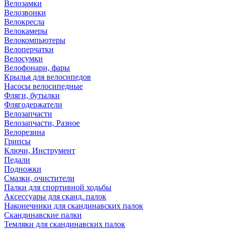
Велозамки
Велозвонки
Велокресла
Велокамеры
Велокомпьютеры
Велоперчатки
Велосумки
Велофонари, фары
Крылья для велосипедов
Насосы велосипедные
Фляги, бутылки
Флягодержатели
Велозапчасти
Велозапчасти, Разное
Велорезина
Грипсы
Ключи, Инструмент
Педали
Подножки
Смазки, очистители
Палки для спортивной ходьбы
Аксессуары для сканд. палок
Наконечники для скандинавских палок
Скандинавские палки
Темляки для скандинавских палок