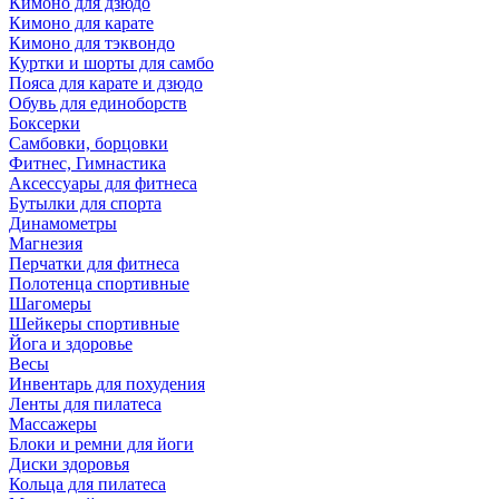
Кимоно для дзюдо
Кимоно для карате
Кимоно для тэквондо
Куртки и шорты для самбо
Пояса для карате и дзюдо
Обувь для единоборств
Боксерки
Самбовки, борцовки
Фитнес, Гимнастика
Аксессуары для фитнеса
Бутылки для спорта
Динамометры
Магнезия
Перчатки для фитнеса
Полотенца спортивные
Шагомеры
Шейкеры спортивные
Йога и здоровье
Весы
Инвентарь для похудения
Ленты для пилатеса
Массажеры
Блоки и ремни для йоги
Диски здоровья
Кольца для пилатеса