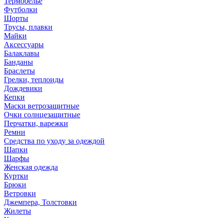
Термобелье
Футболки
Шорты
Трусы, плавки
Майки
Аксессуары
Балаклавы
Банданы
Браслеты
Грелки, теплоиды
Дождевики
Кепки
Маски ветрозащитные
Очки солнцезащитные
Перчатки, варежки
Ремни
Средства по уходу за одеждой
Шапки
Шарфы
Женская одежда
Куртки
Брюки
Ветровки
Джемпера, Толстовки
Жилеты