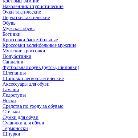
Костюмы зимние
Наколенники туристические
Очки тактические
Перчатки тактические
Обувь
Мужская обувь
Ботинки
Кроссовки баскетбольные
Кроссовки волейбольные мужские
Мужские кроссовки
Полуботинки
Сандалии
Футбольная обувь (бутсы, шиповки)
Шлепанцы
Шиповки легкоатлетические
Аксессуары для обуви
Гамаши
Ледоступы
Носки
Средства по уходу за обувью
Стельки
Сумки для обуви
Сушилки для обуви
Термоноски
Шнурки