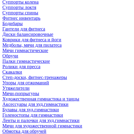
Суппорты колена
Суппорты локтя
Суппорты спины
Фитнес инвентарь
Бодибары
Гантели для фитнеса
Диски балансировочные
Коврики для фитнеса и йоги
Медболы, мячи для пилатеса
Мячи гимнастические
Обручи
Палки гимнастические
Ролики для пресса
Скакалки
Степ-доски, фитнес-тренажеры
Упоры для отжиманий
Утяжелители
Мячи-попрыгуны
Художественная гимнастика и танцы
Аксессуары для худ.гимнастики
Булавы для худ.гимнастики
Голеностопы для гимнастики
Ленты и палочки для худ.гимнастики
Мячи для художественной гимнастики
Обмотка для обручей