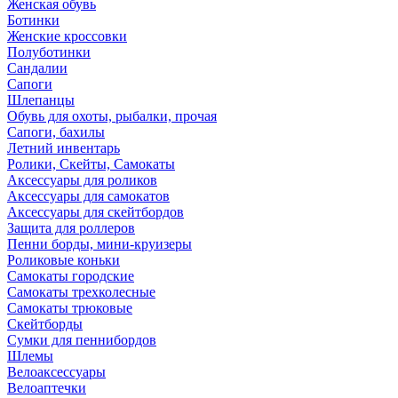
Женская обувь
Ботинки
Женские кроссовки
Полуботинки
Сандалии
Сапоги
Шлепанцы
Обувь для охоты, рыбалки, прочая
Сапоги, бахилы
Летний инвентарь
Ролики, Скейты, Самокаты
Аксессуары для роликов
Аксессуары для самокатов
Аксессуары для скейтбордов
Защита для роллеров
Пенни борды, мини-круизеры
Роликовые коньки
Самокаты городские
Самокаты трехколесные
Самокаты трюковые
Скейтборды
Сумки для пеннибордов
Шлемы
Велоаксессуары
Велоаптечки