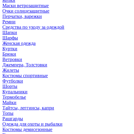
Кепки
Маски ветрозащитные
Очки солнцезащитные
Перчатки, варежки
Ремни
Средства по уходу за одеждой
Шапки
Шарфы
Женская одежда
Куртки
Брюки
Ветровки
Джемпера, Толстовки
Жилеты
Костюмы спортивные
Футболки
Шорты
Купальники
Термобелье
Майки
Тайтсы, леггинсы, капри
Топы
Рашгарды
Одежда для охоты и рыбалки
Костюмы демисезонные